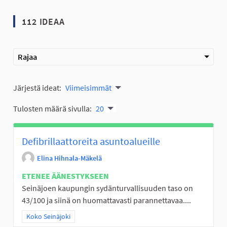
112 IDEAA
Rajaa
Järjestä ideat:
Viimeisimmät
Tulosten määrä sivulla:
20
Defibrillaattoreita asuntoalueille
Elina Hihnala-Mäkelä
ETENEE ÄÄNESTYKSEEN
Seinäjoen kaupungin sydänturvallisuuden taso on
43/100 ja siinä on huomattavasti parannettavaa....
Rajaa tulokset teeman mukaan: Koko Seinäjoki
Koko Seinäjoki