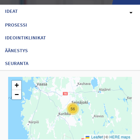
IDEAT
PROSESSI
IDEOINTIKLINIKAT
ÄÄNESTYS
SEURANTA
Seuraavassa elementissä on kartta, joka esittää tämän sivun tiet
+
−
56
Leaflet
|
©
HERE maps