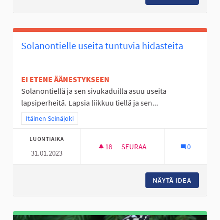
Solanontielle useita tuntuvia hidasteita
EI ETENE ÄÄNESTYKSEEN
Solanontiellä ja sen sivukaduilla asuu useita
lapsiperheitä. Lapsia liikkuu tiellä ja sen...
Rajaa tulokset teeman mukaan: Itäinen Seinäjoki
Itäinen Seinäjoki
LUONTIAIKA
18
18 SEURAAJAA
SEURAA
0
31.01.2023
SOLANONTIELLE USEITA TUNTU
NÄYTÄ IDEA
SOLANON