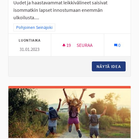
Uudet ja haastavammat leikkivälineet saisivat
isommatkin lapset innostumaan enemmän
ulkoilusta....
Rajaa tulokset teeman mukaan: Pohjoinen Seinäjoki
Pohjoinen Seinäjoki
LUONTIAIKA
19
19 SEURAAJAA
SEURAA
0
31.01.2023
KÖYSIRATA JA ISO KIIPEILYTEL
NÄYTÄ IDEA
KÖYSIRA