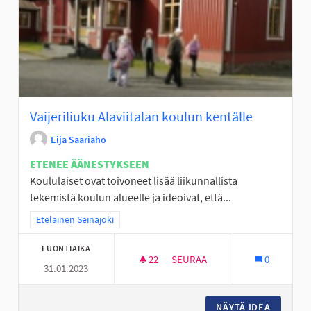
Vaijeriliuku Alaviitalan koulun kentälle
Eija Saariaho
ETENEE ÄÄNESTYKSEEN
Koululaiset ovat toivoneet lisää liikunnallista
tekemistä koulun alueelle ja ideoivat, että...
Rajaa tulokset teeman mukaan: Eteläinen Seinäjoki
Eteläinen Seinäjoki
LUONTIAIKA
22
22 SEURAAJAA
SEURAA
0
31.01.2023
VAIJERILIUKU ALAVIITALAN K
NÄYTÄ IDEA
VAIJERI