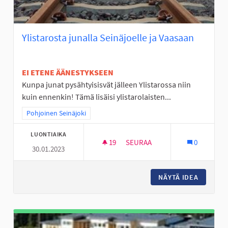
Ylistarosta junalla Seinäjoelle ja Vaasaan
EI ETENE ÄÄNESTYKSEEN
Kunpa junat pysähtyisisvät jälleen Ylistarossa niin
kuin ennenkin! Tämä lisäisi ylistarolaisten...
Rajaa tulokset teeman mukaan: Pohjoinen Seinäjoki
Pohjoinen Seinäjoki
LUONTIAIKA
19
19 SEURAAJAA
SEURAA
0
30.01.2023
YLISTAROSTA JUNALLA SEINÄJ
NÄYTÄ IDEA
YLISTAR