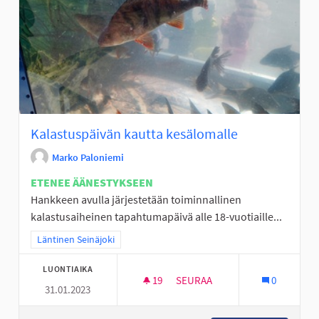
Kalastuspäivän kautta kesälomalle
Marko Paloniemi
ETENEE ÄÄNESTYKSEEN
Hankkeen avulla järjestetään toiminnallinen
kalastusaiheinen tapahtumapäivä alle 18-vuotiaille...
Rajaa tulokset teeman mukaan: Läntinen Seinäjoki
Läntinen Seinäjoki
LUONTIAIKA
19
19 SEURAAJAA
SEURAA
0
31.01.2023
KALASTUSPÄIVÄN KAUTTA KES