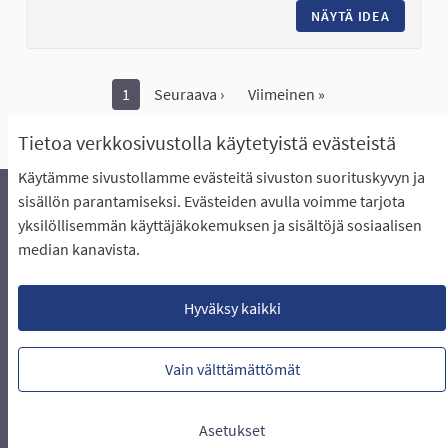
NÄYTÄ IDEA
KOIRIEN
1
Seuraava ›
Viimeinen »
Näytä kaikki peruutetut ideat
Tietoa verkkosivustolla käytetyistä evästeistä
Käytämme sivustollamme evästeitä sivuston suorituskyvyn ja
sisällön parantamiseksi. Evästeiden avulla voimme tarjota
yksilöllisemmän käyttäjäkokemuksen ja sisältöjä sosiaalisen
Äänestyksen pikaohjeet
Usein kysytyt kysymykset
median kanavista.
Näin äänestät Asukasbudjetissa
Yhteystiedot
Aluerajaukset ja budjetin jakautuminen alueille
Käyttöehdot asukkaille
Lataa avoimet datatiedostot
Hyväksy kaikki
Evästeasetukset
Vain välttämättömät
Verkkosivusto luotu
vapaan ohjelmiston
(Ulkoin
avulla.
Asetukset