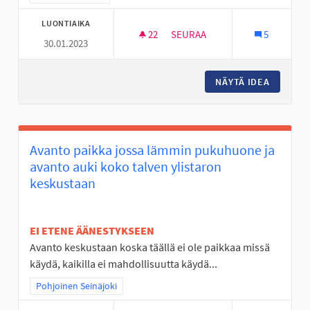
LUONTIAIKA
22
22 SEURAAJAA
SEURAA
5
30.01.2023
RC SISÄRATA SEINÄJOELLE
NÄYTÄ IDEA
RC SISÄ
Avanto paikka jossa lämmin pukuhuone ja
avanto auki koko talven ylistaron
keskustaan
EI ETENE ÄÄNESTYKSEEN
Avanto keskustaan koska täällä ei ole paikkaa missä
käydä, kaikilla ei mahdollisuutta käydä...
Rajaa tulokset teeman mukaan: Pohjoinen Seinäjoki
Pohjoinen Seinäjoki