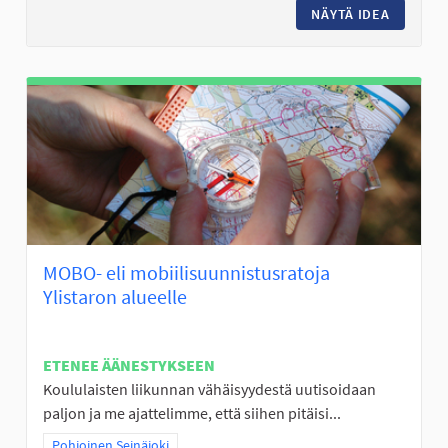
NÄYTÄ IDEA
KALASTU
MOBO- eli mobiilisuunnistusratoja
Ylistaron alueelle
ETENEE ÄÄNESTYKSEEN
Koululaisten liikunnan vähäisyydestä uutisoidaan
paljon ja me ajattelimme, että siihen pitäisi...
Rajaa tulokset teeman mukaan: Pohjoinen Seinäjoki
Pohjoinen Seinäjoki