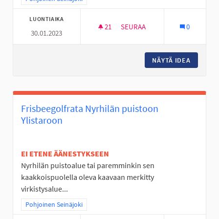
LUONTIAIKA
21
21 SEURAAJAA
SEURAA
0
30.01.2023
MOBO- ELI MOBIILISUUNNISTU
NÄYTÄ IDEA
MOBO- E
Frisbeegolfrata Nyrhilän puistoon
Ylistaroon
EI ETENE ÄÄNESTYKSEEN
Nyrhilän puistoalue tai paremminkin sen
kaakkoispuolella oleva kaavaan merkitty
virkistysalue...
Rajaa tulokset teeman mukaan: Pohjoinen Seinäjoki
Pohjoinen Seinäjoki