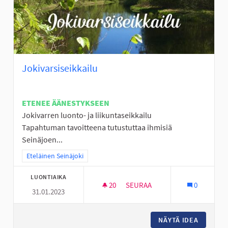
Jokivarsiseikkailu
ETENEE ÄÄNESTYKSEEN
Jokivarren luonto- ja liikuntaseikkailu
Tapahtuman tavoitteena tutustuttaa ihmisiä
Seinäjoen...
Rajaa tulokset teeman mukaan: Eteläinen Seinäjoki
Eteläinen Seinäjoki
LUONTIAIKA
20
20 SEURAAJAA
SEURAA
0
31.01.2023
JOKIVARSISEIKKAILU
NÄYTÄ IDEA
JOKIVAR