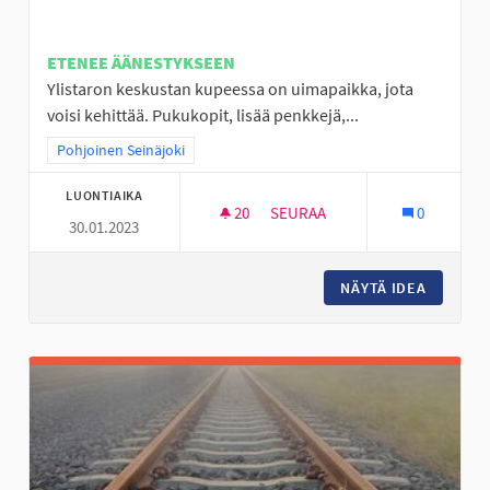
ETENEE ÄÄNESTYKSEEN
Ylistaron keskustan kupeessa on uimapaikka, jota
voisi kehittää. Pukukopit, lisää penkkejä,...
Rajaa tulokset teeman mukaan: Pohjoinen Seinäjoki
Pohjoinen Seinäjoki
LUONTIAIKA
20
20 SEURAAJAA
SEURAA
0
30.01.2023
LÄÄKÄRINRANTA VIIHTYISÄKSI 
NÄYTÄ IDEA
LÄÄKÄRI