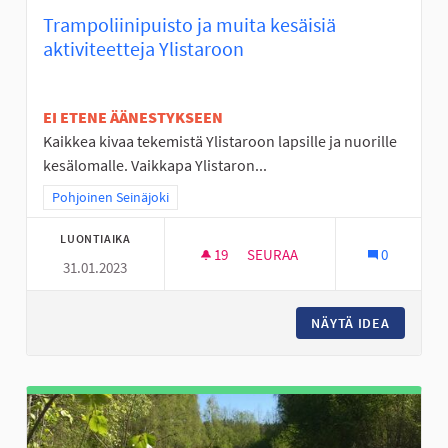
Trampoliinipuisto ja muita kesäisiä
aktiviteetteja Ylistaroon
EI ETENE ÄÄNESTYKSEEN
Kaikkea kivaa tekemistä Ylistaroon lapsille ja nuorille
kesälomalle. Vaikkapa Ylistaron...
Rajaa tulokset teeman mukaan: Pohjoinen Seinäjoki
Pohjoinen Seinäjoki
LUONTIAIKA
19
19 SEURAAJAA
SEURAA
0
31.01.2023
TRAMPOLIINIPUISTO JA MUITA 
NÄYTÄ IDEA
TRAMPOL