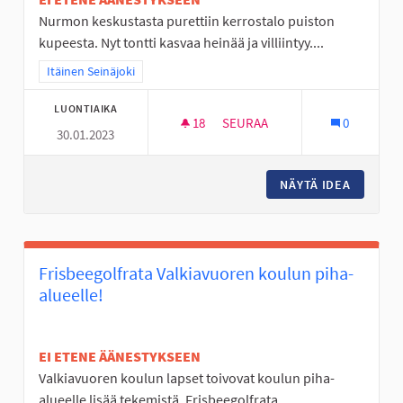
Nurmon keskustasta purettiin kerrostalo puiston
kupeesta. Nyt tontti kasvaa heinää ja villiintyy....
Rajaa tulokset teeman mukaan: Itäinen Seinäjoki
Itäinen Seinäjoki
LUONTIAIKA
18
18 SEURAAJAA
SEURAA
0
30.01.2023
NURMON KESKUSTAN TYHJÄ T
NÄYTÄ IDEA
NURMON 
Frisbeegolfrata Valkiavuoren koulun piha-
alueelle!
EI ETENE ÄÄNESTYKSEEN
Valkiavuoren koulun lapset toivovat koulun piha-
alueelle lisää tekemistä. Frisbeegolfrata...