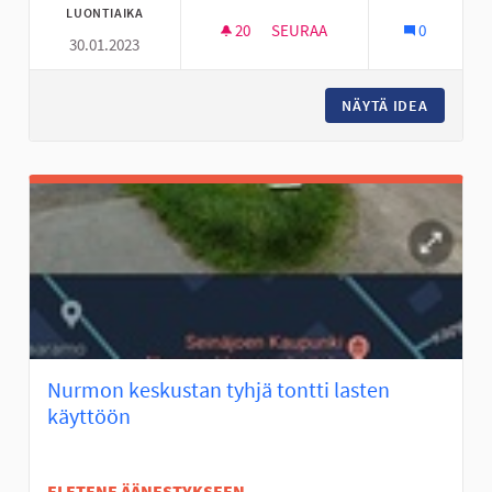
LUONTIAIKA
20
20 SEURAAJAA
SEURAA
0
30.01.2023
FRISBEEGOLFRATA NYRHILÄN 
NÄYTÄ IDEA
FRISBEE
Nurmon keskustan tyhjä tontti lasten
käyttöön
EI ETENE ÄÄNESTYKSEEN