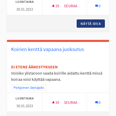
LUONTIAIKA
19
19 SEURAAJAA
SEURAA
0
30.01.2023
AVANTO PAIKKA JOSSA LÄMMI
NÄYTÄ IDEA
AVANTO 
Koirien kenttä vapaana juoksutus
EI ETENE ÄÄNESTYKSEEN
Voisiko ylistaroon saada koirille aidattu kenttä missä
koiraa voisi käyttää vapaana.
Rajaa tulokset teeman mukaan: Pohjoinen Seinäjoki
Pohjoinen Seinäjoki
LUONTIAIKA
19
19 SEURAAJAA
SEURAA
0
30.01.2023
KOIRIEN KENTTÄ VAPAANA JU