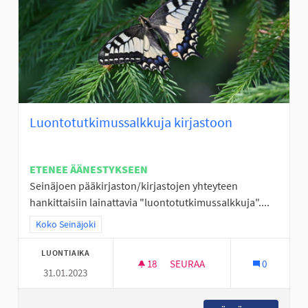
Luontotutkimussalkkuja kirjastoon
ETENEE ÄÄNESTYKSEEN
Seinäjoen pääkirjaston/kirjastojen yhteyteen
hankittaisiin lainattavia "luontotutkimussalkkuja"....
Rajaa tulokset teeman mukaan: Koko Seinäjoki
Koko Seinäjoki
LUONTIAIKA
18
18 SEURAAJAA
SEURAA
0
31.01.2023
LUONTOTUTKIMUSSALKKUJA 