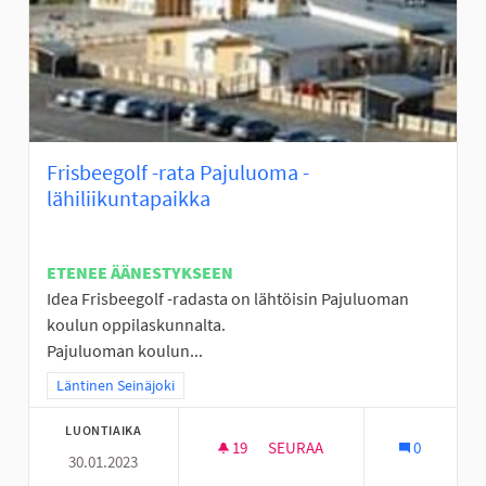
Frisbeegolf -rata Pajuluoma -
lähiliikuntapaikka
ETENEE ÄÄNESTYKSEEN
Idea Frisbeegolf -radasta on lähtöisin Pajuluoman
koulun oppilaskunnalta.
Pajuluoman koulun...
Rajaa tulokset teeman mukaan: Läntinen Seinäjoki
Läntinen Seinäjoki
LUONTIAIKA
19
19 SEURAAJAA
SEURAA
0
30.01.2023
FRISBEEGOLF -RATA PAJULUOM