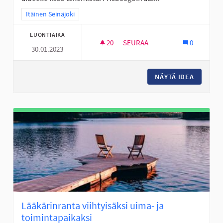
Rajaa tulokset teeman mukaan: Itäinen Seinäjoki
Itäinen Seinäjoki
LUONTIAIKA
20
20 SEURAAJAA
SEURAA
0
30.01.2023
FRISBEEGOLFRATA VALKIAVUO
NÄYTÄ IDEA
FRISBEE
Lääkärinranta viihtyisäksi uima- ja
toimintapaikaksi