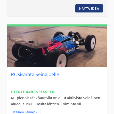
NÄYTÄ IDEA
FRISBEE
RC sisärata Seinäjoelle
ETENEE ÄÄNESTYKSEEN
RC-pienoissähköautoilu on ollut aktiivista Seinäjoen
alueella 1980-luvulta lähtien. Toiminta oli...
Rajaa tulokset teeman mukaan: Itäinen Seinäjoki
Itäinen Seinäjoki