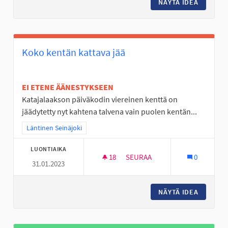
NÄYTÄ IDEA
LUONTO
Koko kentän kattava jää
EI ETENE ÄÄNESTYKSEEN
Katajalaakson päiväkodin viereinen kenttä on
jäädytetty nyt kahtena talvena vain puolen kentän...
Rajaa tulokset teeman mukaan: Läntinen Seinäjoki
Läntinen Seinäjoki
LUONTIAIKA
18
18 SEURAAJAA
SEURAA
0
31.01.2023
KOKO KENTÄN KATTAVA JÄÄ
NÄYTÄ IDEA
KOKO KE