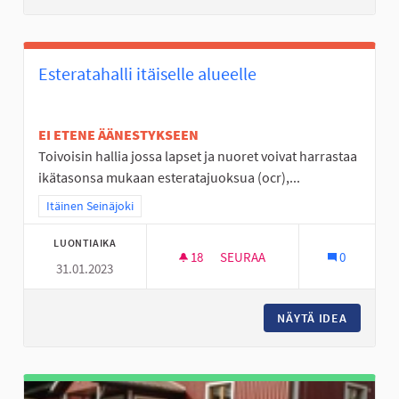
Esteratahalli itäiselle alueelle
EI ETENE ÄÄNESTYKSEEN
Toivoisin hallia jossa lapset ja nuoret voivat harrastaa
ikätasonsa mukaan esteratajuoksua (ocr),...
Rajaa tulokset teeman mukaan: Itäinen Seinäjoki
Itäinen Seinäjoki
LUONTIAIKA
18
18 SEURAAJAA
SEURAA
0
31.01.2023
ESTERATAHALLI ITÄISELLE ALU
NÄYTÄ IDEA
ESTERAT