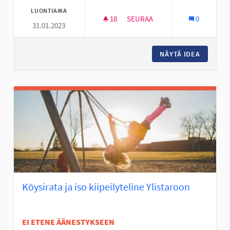
LUONTIAIKA
18
18 SEURAAJAA
SEURAA
0
31.01.2023
DEFIBRILLAATTOREITA ASUNTO
NÄYTÄ IDEA
DEFIBRI
Köysirata ja iso kiipeilyteline Ylistaroon
EI ETENE ÄÄNESTYKSEEN