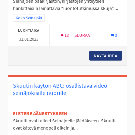
Seinäjoen pääkirjaston/kirjastojen yhteyteen
hankittaisiin lainattavia "luontotutkimussalkkuja"....
Rajaa tulokset teeman mukaan: Koko Seinäjoki
Koko Seinäjoki
LUONTIAIKA
18
18 SEURAAJAA
SEURAA
0
31.01.2023
LUONTOTUTKIMUSSALKKUJA 
NÄYTÄ IDEA
LUONTO
Skuutin käytön ABC: osallistava video
seinäjokisille nuorille
EI ETENE ÄÄNESTYKSEEN
Skuutit ovat tulleet Seinäjoelle jäädäkseen. Skuutit
ovat kätevä menopeli oikein ja...