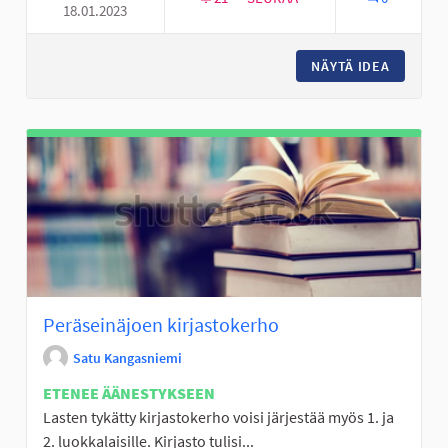
18.01.2023
TALVIVÄLINELAINAUS
NÄYTÄ IDEA
TALVIVÄ
Peräseinäjoen kirjastokerho
Satu Kangasniemi
ETENEE ÄÄNESTYKSEEN
Lasten tykätty kirjastokerho voisi järjestää myös 1. ja
2. luokkalaisille. Kirjasto tulisi...