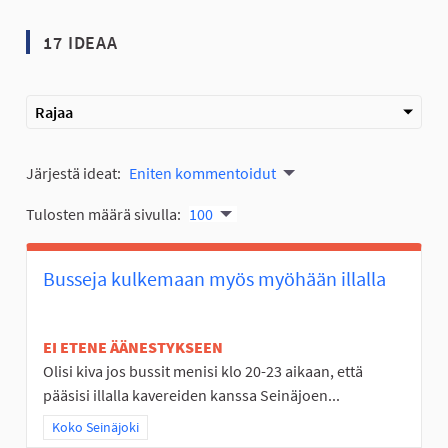
17 IDEAA
Rajaa
Järjestä ideat:
Eniten kommentoidut
Tulosten määrä sivulla:
100
Busseja kulkemaan myös myöhään illalla
EI ETENE ÄÄNESTYKSEEN
Olisi kiva jos bussit menisi klo 20-23 aikaan, että
pääsisi illalla kavereiden kanssa Seinäjoen...
Rajaa tulokset teeman mukaan: Koko Seinäjoki
Koko Seinäjoki