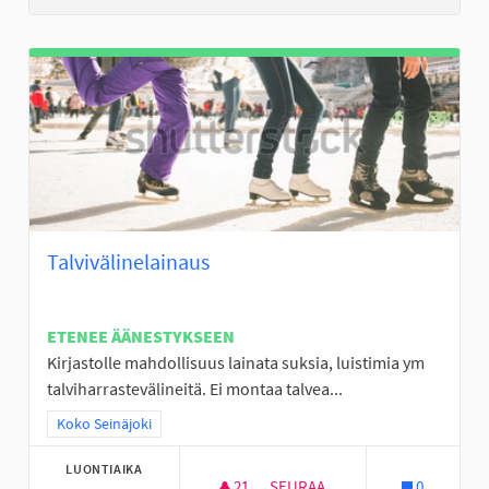
Talvivälinelainaus
ETENEE ÄÄNESTYKSEEN
Kirjastolle mahdollisuus lainata suksia, luistimia ym
talviharrastevälineitä. Ei montaa talvea...
Rajaa tulokset teeman mukaan: Koko Seinäjoki
Koko Seinäjoki
LUONTIAIKA
21
21 SEURAAJAA
SEURAA
0