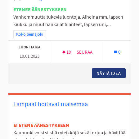
ETENEE ÄÄNESTYKSEEN
Vanhemmuutta tukevia luentoja. Aiheina mm. lapsen
kiukku ja muut hankalat tilanteet, lapsen uni,...
Rajaa tulokset teeman mukaan: Koko Seinäjoki
Koko Seinäjoki
LUONTIAIKA
18
18 SEURAAJAA
SEURAA
0
18.01.2023
VANHEMMUUTTA TUKEVIA LUEN
NÄYTÄ IDEA
VANHEMM
Lampaat hoitavat maisemaa
EI ETENE ÄÄNESTYKSEEN
Kaupunki voisi siistiä ryteikköjä sekä torjua ja hävittää