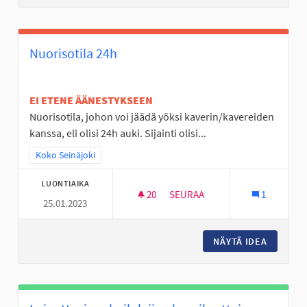
Nuorisotila 24h
EI ETENE ÄÄNESTYKSEEN
Nuorisotila, johon voi jäädä yöksi kaverin/kavereiden
kanssa, eli olisi 24h auki. Sijainti olisi...
Rajaa tulokset teeman mukaan: Koko Seinäjoki
Koko Seinäjoki
LUONTIAIKA
20
20 SEURAAJAA
SEURAA
1
25.01.2023
NUORISOTILA 24H
NÄYTÄ IDEA
NUORISO