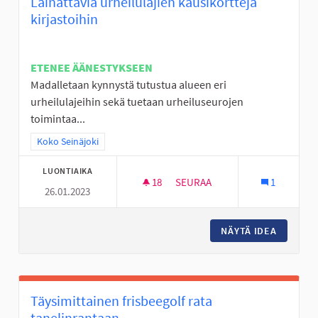
Lainattavia urheilulajien kausikortteja
kirjastoihin
ETENEE ÄÄNESTYKSEEN
Madalletaan kynnystä tutustua alueen eri
urheilulajeihin sekä tuetaan urheiluseurojen
toimintaa...
Rajaa tulokset teeman mukaan: Koko Seinäjoki
Koko Seinäjoki
LUONTIAIKA
18
18 SEURAAJAA
SEURAA
1
26.01.2023
LAINATTAVIA URHEILULAJIEN 
NÄYTÄ IDEA
LAINATT
Täysimittainen frisbeegolf rata
tanelinrantaan