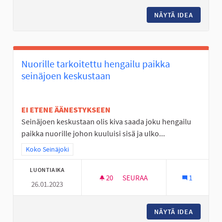
NÄYTÄ IDEA
OHJATT
Nuorille tarkoitettu hengailu paikka
seinäjoen keskustaan
EI ETENE ÄÄNESTYKSEEN
Seinäjoen keskustaan olis kiva saada joku hengailu
paikka nuorille johon kuuluisi sisä ja ulko...
Rajaa tulokset teeman mukaan: Koko Seinäjoki
Koko Seinäjoki
LUONTIAIKA
20
20 SEURAAJAA
SEURAA
1
26.01.2023
NUORILLE TARKOITETTU HENG
NÄYTÄ IDEA
NUORILL