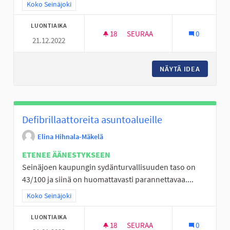
Rajaa tulokset teeman mukaan: Koko Seinäjoki
Koko Seinäjoki
LUONTIAIKA
18
18 SEURAAJAA
SEURAA
0
21.12.2022
SKUUTIN KÄYTÖN ABC: OSALLIS
NÄYTÄ IDEA
SKUUTIN
Defibrillaattoreita asuntoalueille
Elina Hihnala-Mäkelä
ETENEE ÄÄNESTYKSEEN
Seinäjoen kaupungin sydänturvallisuuden taso on
43/100 ja siinä on huomattavasti parannettavaa....
Rajaa tulokset teeman mukaan: Koko Seinäjoki
Koko Seinäjoki
LUONTIAIKA
18
18 SEURAAJAA
SEURAA
0