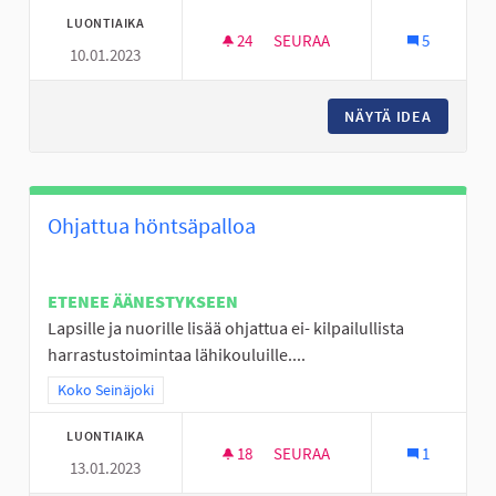
LUONTIAIKA
24
24 SEURAAJAA
SEURAA
5
10.01.2023
BUSSEJA KULKEMAAN MYÖS MY
NÄYTÄ IDEA
BUSSEJA
Ohjattua höntsäpalloa
ETENEE ÄÄNESTYKSEEN
Lapsille ja nuorille lisää ohjattua ei- kilpailullista
harrastustoimintaa lähikouluille....
Rajaa tulokset teeman mukaan: Koko Seinäjoki
Koko Seinäjoki
LUONTIAIKA
18
18 SEURAAJAA
SEURAA
1
13.01.2023
OHJATTUA HÖNTSÄPALLOA