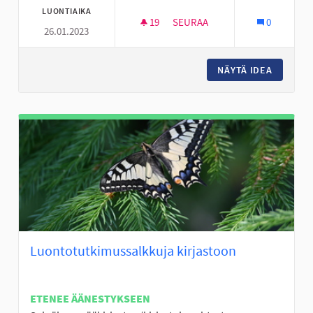
LUONTIAIKA
19
19 SEURAAJAA
SEURAA
0
26.01.2023
HELPOMPI SAADA ONGELMIIN
NÄYTÄ IDEA
HELPOMP
Luontotutkimussalkkuja kirjastoon
ETENEE ÄÄNESTYKSEEN