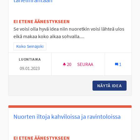
EI ETENE ÄÄNESTYKSEEN
Se voisi olla hyvä idea niin nuoretkin voisi lähteä ulos
eikä makaa koko aikaa sohvalla....
Rajaa tulokset teeman mukaan: Koko Seinäjoki
Koko Seinäjoki
LUONTIAIKA
20
20 SEURAAJAA
SEURAA
1
09.01.2023
TÄYSIMITTAINEN FRISBEEGOLF
NÄYTÄ IDEA
TÄYSIMI
Nuorten iltoja kahviloissa ja ravintoloissa
EI ETENE ÄÄNESTYKSEEN