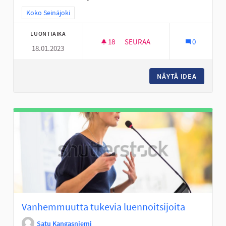
Rajaa tulokset teeman mukaan: Koko Seinäjoki
Koko Seinäjoki
LUONTIAIKA
18
18 SEURAAJAA
SEURAA
0
18.01.2023
PERÄSEINÄJOEN KIRJASTOKE
NÄYTÄ IDEA
PERÄSE
Vanhemmuutta tukevia luennoitsijoita
Satu Kangasniemi