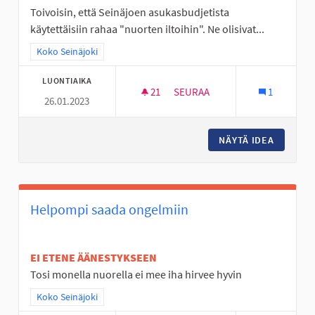
Toivoisin, että Seinäjoen asukasbudjetista
käytettäisiin rahaa "nuorten iltoihin". Ne olisivat...
Rajaa tulokset teeman mukaan: Koko Seinäjoki
Koko Seinäjoki
LUONTIAIKA
21
21 SEURAAJAA
SEURAA
1
26.01.2023
NUORTEN ILTOJA KAHVILOISSA
NÄYTÄ IDEA
NUORTEN
Helpompi saada ongelmiin
EI ETENE ÄÄNESTYKSEEN
Tosi monella nuorella ei mee iha hirvee hyvin
Rajaa tulokset teeman mukaan: Koko Seinäjoki
Koko Seinäjoki