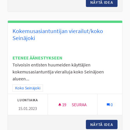
NÄYTÄ IDEA
KIERTÄV
Kokemusasiantuntijan vierailut/koko
Seinäjoki
ETENEE ÄÄNESTYKSEEN
Toivoisin entisten huumeiden käyttäjien
kokemusasiantuntija vierailuja koko Seinäjoen
alueen...
Rajaa tulokset teeman mukaan: Koko Seinäjoki
Koko Seinäjoki
LUONTIAIKA
19
19 SEURAAJAA
SEURAA
0
15.01.2023
KOKEMUSASIANTUNTIJAN VIER
NÄYTÄ IDEA
KOKEMUS