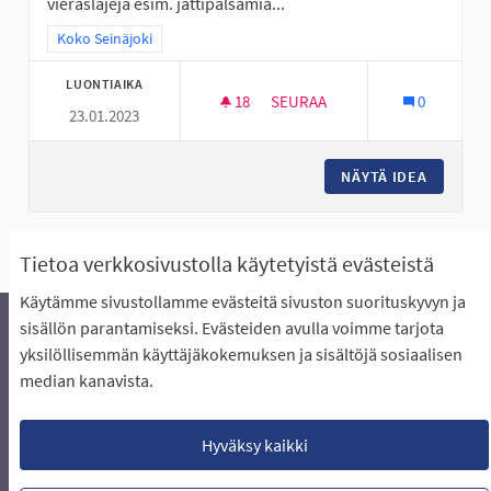
vieraslajeja esim. jättipalsamia...
Rajaa tulokset teeman mukaan: Koko Seinäjoki
Koko Seinäjoki
LUONTIAIKA
18
18 SEURAAJAA
SEURAA
0
23.01.2023
LAMPAAT HOITAVAT MAISEMAA
NÄYTÄ IDEA
LAMPAAT
Näytä kaikki peruutetut ideat
Tietoa verkkosivustolla käytetyistä evästeistä
Käytämme sivustollamme evästeitä sivuston suorituskyvyn ja
sisällön parantamiseksi. Evästeiden avulla voimme tarjota
yksilöllisemmän käyttäjäkokemuksen ja sisältöjä sosiaalisen
Äänestyksen pikaohjeet
Usein kysytyt kysymykset
median kanavista.
Näin äänestät Asukasbudjetissa
Yhteystiedot
Aluerajaukset ja budjetin jakautuminen alueille
Käyttöehdot asukkaille
Lataa avoimet datatiedostot
Hyväksy kaikki
Evästeasetukset