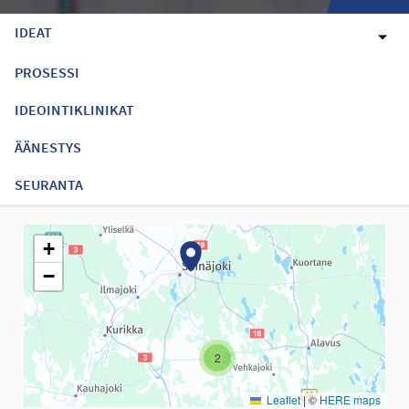
IDEAT
PROSESSI
IDEOINTIKLINIKAT
ÄÄNESTYS
SEURANTA
Seuraavassa elementissä on kartta, joka esittää tämän sivun tiet
+
−
2
Leaflet
|
©
HERE maps