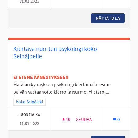
31.01.2023
DEFIBRILLAATTOREITA ASUNTO
NÄYTÄ IDEA
DEFIBRI
Kiertävä nuorten psykologi koko
Seinäjoelle
EI ETENE ÄÄNESTYKSEEN
Matalan kynnyksen psykologi kiertämään esim.
päivän vastaanotto kierrolla Nurmo, Ylistaro,...
Rajaa tulokset teeman mukaan: Koko Seinäjoki
Koko Seinäjoki
LUONTIAIKA
19
19 SEURAAJAA
SEURAA
0
11.01.2023
KIERTÄVÄ NUORTEN PSYKOLOG