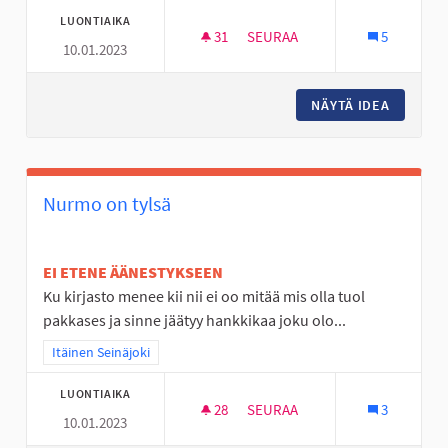
LUONTIAIKA
31
31 SEURAAJAA
SEURAA
5
10.01.2023
NURMO ON TYLSÄ PASKA
NÄYTÄ IDEA
NURMO O
Nurmo on tylsä
EI ETENE ÄÄNESTYKSEEN
Ku kirjasto menee kii nii ei oo mitää mis olla tuol
pakkases ja sinne jäätyy hankkikaa joku olo...
Rajaa tulokset teeman mukaan: Itäinen Seinäjoki
Itäinen Seinäjoki
LUONTIAIKA
28
28 SEURAAJAA
SEURAA
3
10.01.2023
NURMO ON TYLSÄ