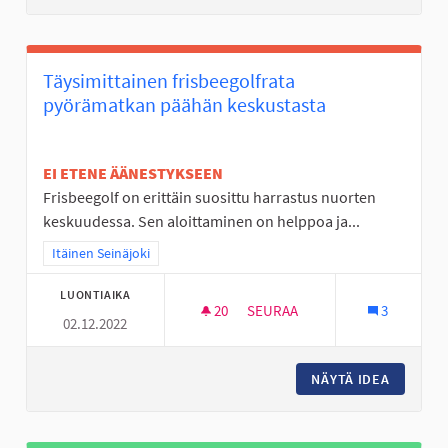
Täysimittainen frisbeegolfrata
pyörämatkan päähän keskustasta
EI ETENE ÄÄNESTYKSEEN
Frisbeegolf on erittäin suosittu harrastus nuorten
keskuudessa. Sen aloittaminen on helppoa ja...
Rajaa tulokset teeman mukaan: Itäinen Seinäjoki
Itäinen Seinäjoki
LUONTIAIKA
20
20 SEURAAJAA
SEURAA
3
02.12.2022
TÄYSIMITTAINEN FRISBEEGOL
NÄYTÄ IDEA
TÄYSIMI