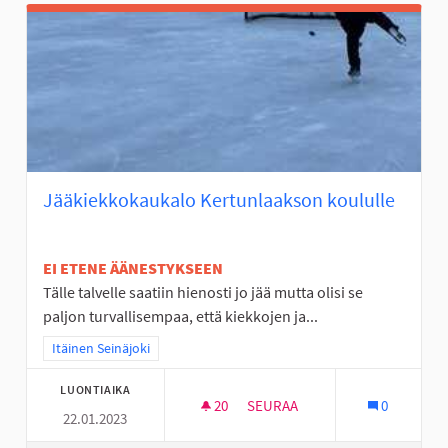
Jääkiekkokaukalo Kertunlaakson koululle
EI ETENE ÄÄNESTYKSEEN
Tälle talvelle saatiin hienosti jo jää mutta olisi se
paljon turvallisempaa, että kiekkojen ja...
Rajaa tulokset teeman mukaan: Itäinen Seinäjoki
Itäinen Seinäjoki
LUONTIAIKA
20
20 SEURAAJAA
SEURAA
0
22.01.2023
JÄÄKIEKKOKAUKALO KERTUNL