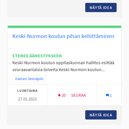
NÄYTÄ IDEA
JÄÄKIE
Keski-Nurmon koulun pihan kehittäminen
ETENEE ÄÄNESTYKSEEN
Keski-Nurmon koulun oppilaskunnan hallitus esittää
seuraavanlaisia toiveita Keski-Nurmon koulun...
Rajaa tulokset teeman mukaan: Itäinen Seinäjoki
Itäinen Seinäjoki
LUONTIAIKA
20
20 SEURAAJAA
SEURAA
1
27.01.2023
KESKI-NURMON KOULUN PIHA
NÄYTÄ IDEA
KESKI-N