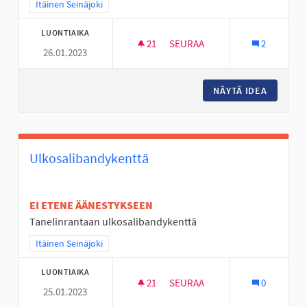
Rajaa tulokset teeman mukaan: Itäinen Seinäjoki
Itäinen Seinäjoki
LUONTIAIKA
21
21 SEURAAJAA
SEURAA
2
26.01.2023
☆ HYLLYKALLION LEHVÄPUIST
NÄYTÄ IDEA
☆ HYLLY
Ulkosalibandykenttä
EI ETENE ÄÄNESTYKSEEN
Tanelinrantaan ulkosalibandykenttä
Rajaa tulokset teeman mukaan: Itäinen Seinäjoki
Itäinen Seinäjoki
LUONTIAIKA
21
21 SEURAAJAA
SEURAA
0
25.01.2023
ULKOSALIBANDYKENTTÄ