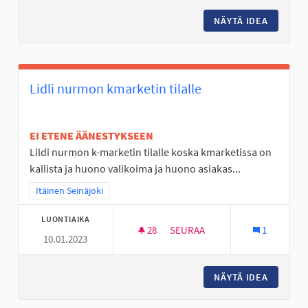
NÄYTÄ IDEA
NURMO 
Lidli nurmon kmarketin tilalle
EI ETENE ÄÄNESTYKSEEN
Lildi nurmon k-marketin tilalle koska kmarketissa on
kallista ja huono valikoima ja huono asiakas...
Rajaa tulokset teeman mukaan: Itäinen Seinäjoki
Itäinen Seinäjoki
LUONTIAIKA
28
28 SEURAAJAA
SEURAA
1
10.01.2023
LIDLI NURMON KMARKETIN TIL
NÄYTÄ IDEA
LIDLI N