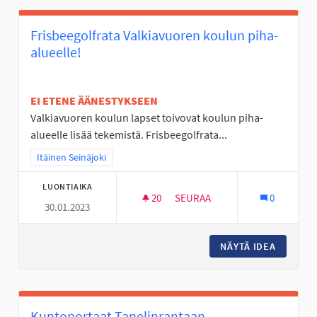
Frisbeegolfrata Valkiavuoren koulun piha-
alueelle!
EI ETENE ÄÄNESTYKSEEN
Valkiavuoren koulun lapset toivovat koulun piha-
alueelle lisää tekemistä. Frisbeegolfrata...
Rajaa tulokset teeman mukaan: Itäinen Seinäjoki
Itäinen Seinäjoki
LUONTIAIKA
20
20 SEURAAJAA
SEURAA
0
30.01.2023
FRISBEEGOLFRATA VALKIAVUO
NÄYTÄ IDEA
FRISBEE
Kuntoportaat Tanelinrantaan