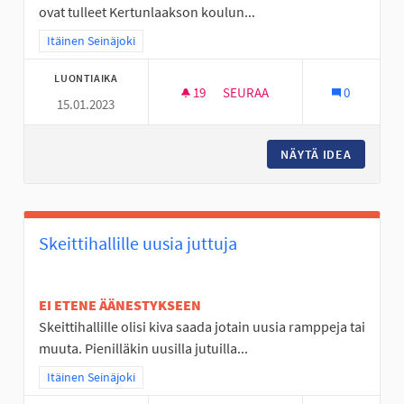
ovat tulleet Kertunlaakson koulun...
Rajaa tulokset teeman mukaan: Itäinen Seinäjoki
Itäinen Seinäjoki
LUONTIAIKA
19
19 SEURAAJAA
SEURAA
0
15.01.2023
LAPSET, NUORET JA IHAN KAIK
NÄYTÄ IDEA
LAPSET,
Skeittihallille uusia juttuja
EI ETENE ÄÄNESTYKSEEN
Skeittihallille olisi kiva saada jotain uusia ramppeja tai
muuta. Pienilläkin uusilla jutuilla...
Rajaa tulokset teeman mukaan: Itäinen Seinäjoki
Itäinen Seinäjoki