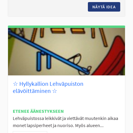
NÄYTÄ IDEA
24/7 OL
☆ Hyllykallion Lehväpuiston
elävöittäminen ☆
ETENEE ÄÄNESTYKSEEN
Lehväpuistossa leikkivät ja viettävät muutenkin aikaa
monet lapsiperheet ja nuoriso. Myös alueen...