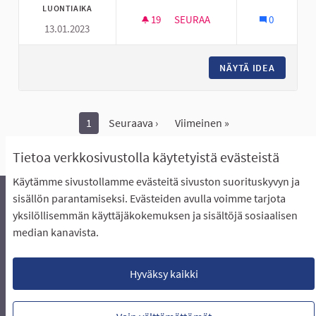
LUONTIAIKA
19
19 SEURAAJAA
SEURAA
0
13.01.2023
SKEITTIHALLILLE UUSIA JUTTU
NÄYTÄ IDEA
SKEITTI
1
Seuraava ›
Viimeinen »
Näytä kaikki peruutetut ideat
Tietoa verkkosivustolla käytetyistä evästeistä
Käytämme sivustollamme evästeitä sivuston suorituskyvyn ja
sisällön parantamiseksi. Evästeiden avulla voimme tarjota
yksilöllisemmän käyttäjäkokemuksen ja sisältöjä sosiaalisen
Äänestyksen pikaohjeet
Usein kysytyt kysymykset
median kanavista.
Näin äänestät Asukasbudjetissa
Yhteystiedot
Aluerajaukset ja budjetin jakautuminen alueille
Käyttöehdot asukkaille
Lataa avoimet datatiedostot
Hyväksy kaikki
Evästeasetukset