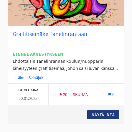
Graffitiseinäke Tanelinrantaan
ETENEE ÄÄNESTYKSEEN
Ehdottaisin Tanelinrannan koulun/nuopparin
läheisyyteen graffitiseinää, johon saisi luvan kanssa...
Rajaa tulokset teeman mukaan: Itäinen Seinäjoki
Itäinen Seinäjoki
LUONTIAIKA
20
20 SEURAAJAA
SEURAA
0
20.01.2023
GRAFFITISEINÄKE TANELINRAN
NÄYTÄ IDEA
GRAFFIT