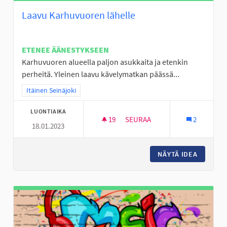
Laavu Karhuvuoren lähelle
ETENEE ÄÄNESTYKSEEN
Karhuvuoren alueella paljon asukkaita ja etenkin
perheitä. Yleinen laavu kävelymatkan päässä...
Rajaa tulokset teeman mukaan: Itäinen Seinäjoki
Itäinen Seinäjoki
LUONTIAIKA
19
19 SEURAAJAA
SEURAA
2
18.01.2023
LAAVU KARHUVUOREN LÄHELL
NÄYTÄ IDEA
LAAVU 