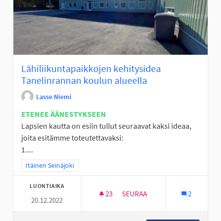
Lähiliikuntapaikkojen kehitysidea
Tanelinrannan koulun alueella
Lasse Niemi
ETENEE ÄÄNESTYKSEEN
Lapsien kautta on esiin tullut seuraavat kaksi ideaa,
joita esitämme toteutettavaksi:
1....
Rajaa tulokset teeman mukaan: Itäinen Seinäjoki
Itäinen Seinäjoki
LUONTIAIKA
23
23 SEURAAJAA
SEURAA
2
20.12.2022
LÄHILIIKUNTAPAIKKOJEN KEH