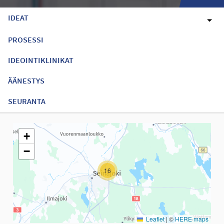
IDEAT
PROSESSI
IDEOINTIKLINIKAT
ÄÄNESTYS
SEURANTA
Seuraavassa elementissä on kartta, joka esittää tämän sivun tiet
+
−
16
Leaflet
|
©
HERE maps