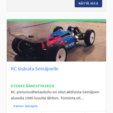
NÄYTÄ IDEA
LÄHILII
RC sisärata Seinäjoelle
ETENEE ÄÄNESTYKSEEN
RC-pienoissähköautoilu on ollut aktiivista Seinäjoen
alueella 1980-luvulta lähtien. Toiminta oli...
Rajaa tulokset teeman mukaan: Itäinen Seinäjoki
Itäinen Seinäjoki