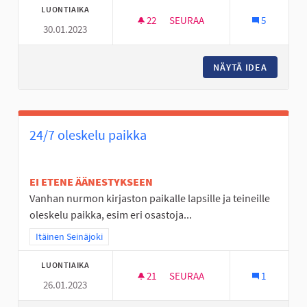
LUONTIAIKA
22
22 SEURAAJAA
SEURAA
5
30.01.2023
RC SISÄRATA SEINÄJOELLE
NÄYTÄ IDEA
RC SISÄ
24/7 oleskelu paikka
EI ETENE ÄÄNESTYKSEEN
Vanhan nurmon kirjaston paikalle lapsille ja teineille
oleskelu paikka, esim eri osastoja...
Rajaa tulokset teeman mukaan: Itäinen Seinäjoki
Itäinen Seinäjoki
LUONTIAIKA
21
21 SEURAAJAA
SEURAA
1
26.01.2023
24/7 OLESKELU PAIKKA