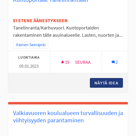
EI ETENE ÄÄNESTYKSEEN
Tanelinranta/Karhuvuori. Kuntoportaiden
rakentaminen tälle asuinalueelle. Lasten, nuorten ja...
Rajaa tulokset teeman mukaan: Itäinen Seinäjoki
Itäinen Seinäjoki
LUONTIAIKA
19
19 SEURAAJAA
SEURAA
2
09.01.2023
KUNTOPORTAAT TANELINRANT
NÄYTÄ IDEA
KUNTOP
Valkiavuoren koulualueen turvallisuuden ja
viihtyisyyden parantaminen