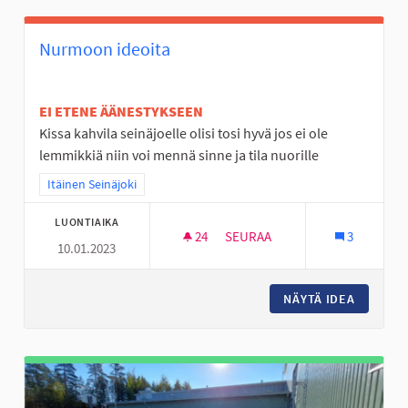
Nurmoon ideoita
EI ETENE ÄÄNESTYKSEEN
Kissa kahvila seinäjoelle olisi tosi hyvä jos ei ole
lemmikkiä niin voi mennä sinne ja tila nuorille
Rajaa tulokset teeman mukaan: Itäinen Seinäjoki
Itäinen Seinäjoki
LUONTIAIKA
24
24 SEURAAJAA
SEURAA
3
10.01.2023
NURMOON IDEOITA
NÄYTÄ IDEA
NURMOO