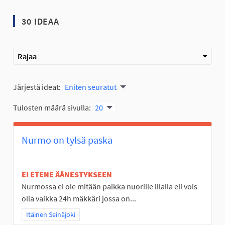
30 IDEAA
Rajaa
Järjestä ideat:
Eniten seuratut
Tulosten määrä sivulla:
20
Nurmo on tylsä paska
EI ETENE ÄÄNESTYKSEEN
Nurmossa ei ole mitään paikka nuorille illalla eli vois
olla vaikka 24h mäkkäri jossa on...
Rajaa tulokset teeman mukaan: Itäinen Seinäjoki
Itäinen Seinäjoki