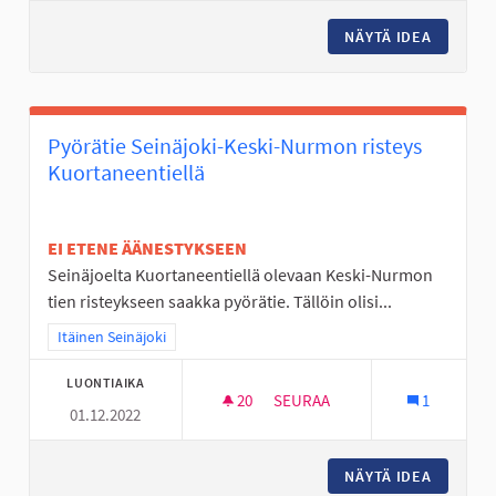
NÄYTÄ IDEA
ULKOSA
Pyörätie Seinäjoki-Keski-Nurmon risteys
Kuortaneentiellä
EI ETENE ÄÄNESTYKSEEN
Seinäjoelta Kuortaneentiellä olevaan Keski-Nurmon
tien risteykseen saakka pyörätie. Tällöin olisi...
Rajaa tulokset teeman mukaan: Itäinen Seinäjoki
Itäinen Seinäjoki
LUONTIAIKA
20
20 SEURAAJAA
SEURAA
1
01.12.2022
PYÖRÄTIE SEINÄJOKI-KESKI-
NÄYTÄ IDEA
PYÖRÄTI