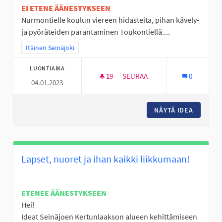
EI ETENE ÄÄNESTYKSEEN
Nurmontielle koulun viereen hidasteita, pihan kävely-
ja pyöräteiden parantaminen Toukontiellä....
Rajaa tulokset teeman mukaan: Itäinen Seinäjoki
Itäinen Seinäjoki
LUONTIAIKA
19
19 SEURAAJAA
SEURAA
0
04.01.2023
VALKIAVUOREN KOULUALUEEN 
NÄYTÄ IDEA
VALKIAV
Lapset, nuoret ja ihan kaikki liikkumaan!
ETENEE ÄÄNESTYKSEEN
Hei!
Ideat Seinäjoen Kertunlaakson alueen kehittämiseen