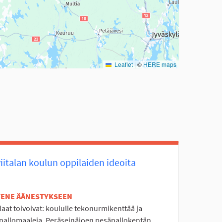
Leaflet
|
©
HERE maps
iitalan koulun oppilaiden ideoita
ETENE ÄÄNESTYKSEEN
aat toivoivat: koululle tekonurmikenttää ja
apallomaaleja, Peräseinäjoen pesäpallokentän...