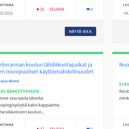
NTIAIKA
LU
16
16 SEURAAJAA
SEURAA
0
03.2022
04
KIELIKERHOJA 4-16 VUOTIAILLE NUORILL
NÄYTÄ IDEA
KIELIKERHOJA 4-1
linrannan koulun lähiliikuntapaikat ja
Nuo
en monipuoliset käyttömahdollisuudet
Lasse Niemi
ETE
NEE ÄÄNESTYKSEEN
Roube
mme seuraavia ideoita:
minkä
kopingispöytiä kaksi kappaletta
tarvikkeineen koulun...
NTIAIKA
LU
17
17 SEURAAJAA
SEURAA
0