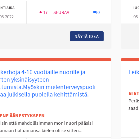
NTIAIKA
LU
17
17 SEURAAJAA
SEURAA
0
03.2022
05
ILMAISKONSERTTI
NÄYTÄ IDEA
ILMAISKONSERTTI
ikerhoja 4-16 vuotiaille nuorille ja
Lei
ten yksinäisyyteen
ttumista.Myöskin mielenterveyspuoli
EI 
aa julkisella puolella kehittämistä.
Perä
saada
TENE ÄÄNESTYKSEEN
isin että mahdollisimman moni nuori pääsisi
tamaan haluamansa kielen oli se sitten...