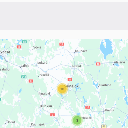
linkki)
sivun tietueet karttapisteinä. Elementtiä voi käyttää ruudunlukijall
10
3