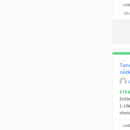
LUO
05.
Tane
niid
ETE
Esitä
1. Ul
oheis
LUO