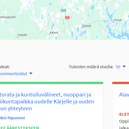
ideat:
Tulosten määrä sivulla:
50
 kommentoidut
orata ja kuntoiluvälineet, nuoppari ja
Alav
liikuntapaikka uudelle Kärjelle ja uuden
lun yhteyteen
EI 
Päivi Pajuniemi
Oppil
NEE ÄÄNESTYKSEEN
jalk