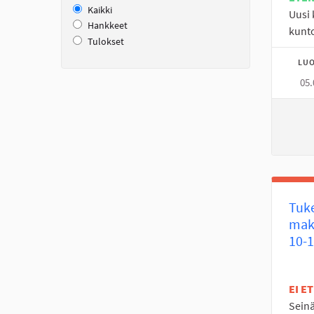
Kaikki
Uusi 
Hankkeet
kunto
Tulokset
LUO
05.
Tuk
mak
10-1
EI E
Seinä