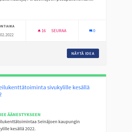
ONTIAIKA
16
16 SEURAAJAA
SEURAA
0
.02.2022
ARI JA LÄHILIIKUNTAPAIKKA UUDELLE KÄRJELLE JA UUDEN KOULUN 
ALAVIITALAN KOULUN OPPILAIDEN IDEOIT
TOILUVÄLINEET, NUOPPARI JA LÄHILIIKUNTAPAIKKA UUDELLE KÄ
NÄYTÄ IDEA
ALAVIITALAN KOUL
ilukenttätoiminta sivukylille kesällä
2
NEE ÄÄNESTYKSEEN
ilukenttätoimintaa Seinäjoen kaupungin
ylille kesällä 2022.