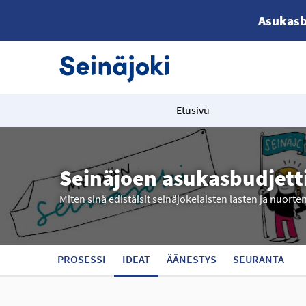
Asukasb
Etusivu
Seinäjoen asukasbudjett
Miten sinä edistäisit seinäjokelaisten lasten ja nuorte
PROSESSI
IDEAT
ÄÄNESTYS
SEURANTA