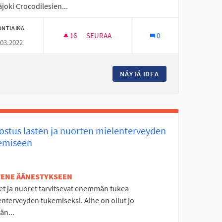
joki Crocodilesien...
ONTIAIKA
16
16 SEURAAJAA
SEURAA
0
.03.2022
MIEN HARRASTUSTEN TAKAAMISEKSI 10-13-VUOTIAILLE
URHEILUKENTTÄTOIMINTA SIVUKYLILLE KE
 TYÖRYHMÄÄN MAKSUTTOMIEN HARRASTUSTEN TAKAAMISEKSI 10-1
NÄYTÄ IDEA
URHEILUKENTTÄTOI
ostus lasten ja nuorten mielenterveyden
emiseen
ETENE ÄÄNESTYKSEEN
et ja nuoret tarvitsevat enemmän tukea
nterveyden tukemiseksi. Aihe on ollut jo
än...