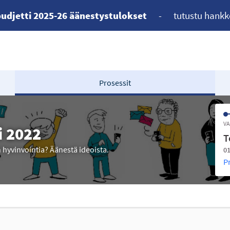
udjetti 2025-26 äänestystulokset
-
tutustu hankk
Prosessit
VA
i 2022
T
n hyvinvointia? Äänestä ideoista.
01
P