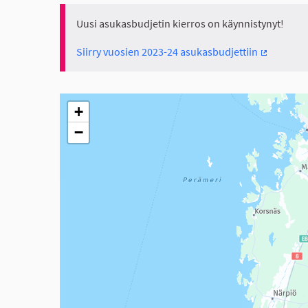
Uusi asukasbudjetin kierros on käynnistynyt!
Siirry vuosien 2023-24 asukasbudjettiin
(Ulkoinen 
Seuraavassa elementissä on kartta, joka esittää tämän 
+
−