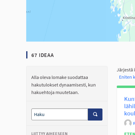
67 IDEAA
Järjestä 
Eniten
Alla oleva lomake suodattaa
hakutulokset dynaamisesti, kun
hakuehtoja muutetaan.
Kunt
lähi
kou
LIITTYY AIHEESEEN
ETE