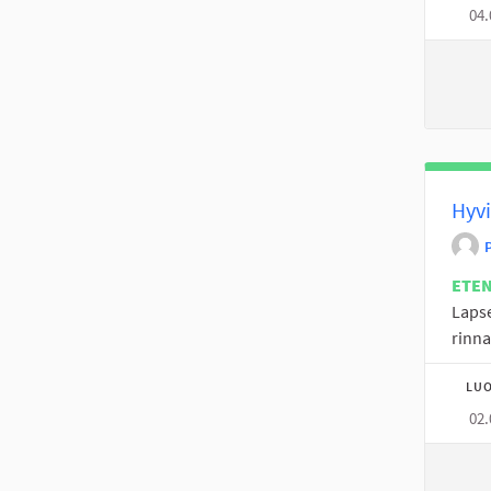
04.
Hyvi
P
ETE
Lapse
rinna
LUO
02.