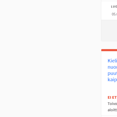
LUO
05.
Kiel
nuor
puu
kaip
EI E
Toivo
aloit