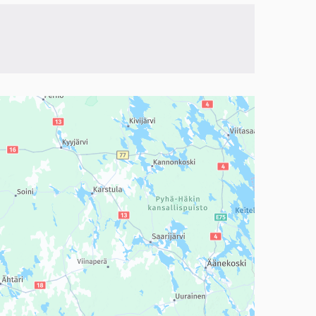
a, mutta se voi olla vaikeaselkoinen.