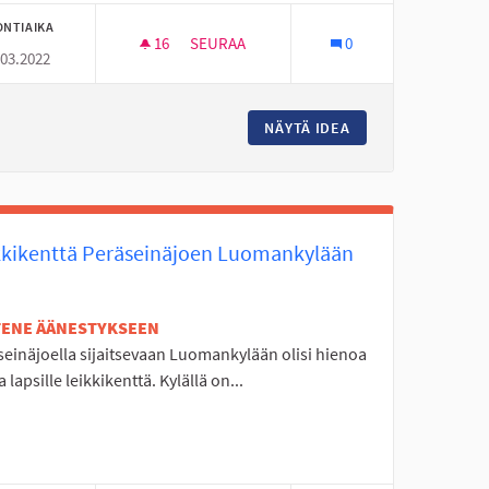
ONTIAIKA
16
16 SEURAAJAA
SEURAA
0
.03.2022
PANOSTUS LASTEN JA NUORTEN MIELENT
NÄYTÄ IDEA
PANOSTUS LASTEN
kkikenttä Peräseinäjoen Luomankylään
ETENE ÄÄNESTYKSEEN
seinäjoella sijaitsevaan Luomankylään olisi hienoa
 lapsille leikkikenttä. Kylällä on...