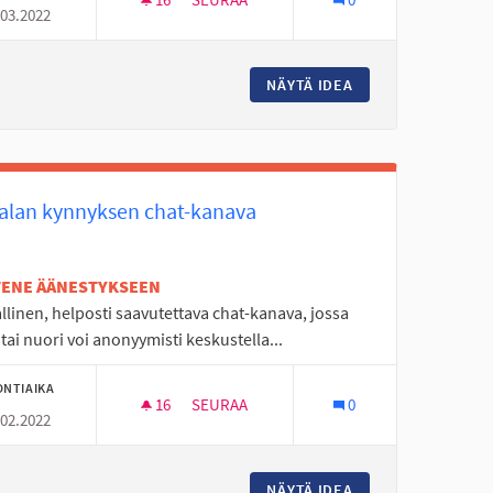
.03.2022
IKAT JA NIIDEN MONIPUOLISET KÄYTTÖMAHDOLLISUUDET
NUORTEN AJATUKSIA
ULUN LÄHILIIKUNTAPAIKAT JA NIIDEN MONIPUOLISET KÄYTTÖMA
NÄYTÄ IDEA
NUORTEN AJATUKS
alan kynnyksen chat-kanava
ETENE ÄÄNESTYKSEEN
llinen, helposti saavutettava chat-kanava, jossa
 tai nuori voi anonyymisti keskustella...
ONTIAIKA
16
16 SEURAAJAA
SEURAA
0
.02.2022
LLA
MATALAN KYNNYKSEN CHAT-KANAVA
NÄOLOLLA JA LIIKUNNALLA
NÄYTÄ IDEA
MATALAN KYNNYKS