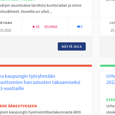
kärjen asuntoalue tarvitsisi kuntoradan ja sinne
iluvälineet. Alueella on ollut...
NTIAIKA
LU
18
18 SEURAAJAA
SEURAA
0
03.2022
25
KUNTORATA JA KUNTOILUVÄLINEET, NUOPP
NÄYTÄ IDEA
KUNTORATA JA KUN
ea kaupungin työryhmään
Urhe
suttomien harrastusten takaamiseksi
202
3-vuotiaille
ETE
TENE ÄÄNESTYKSEEN
Urhe
joen kaupungin hyvinvointilautakunnasta lähti
sivuk