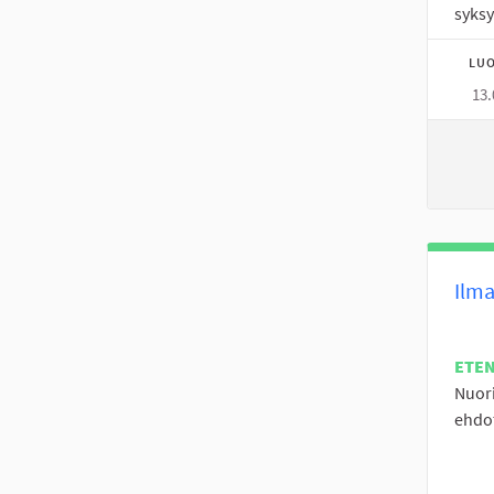
syksy
LUO
13.
Ilma
ETE
Nuori
ehdot