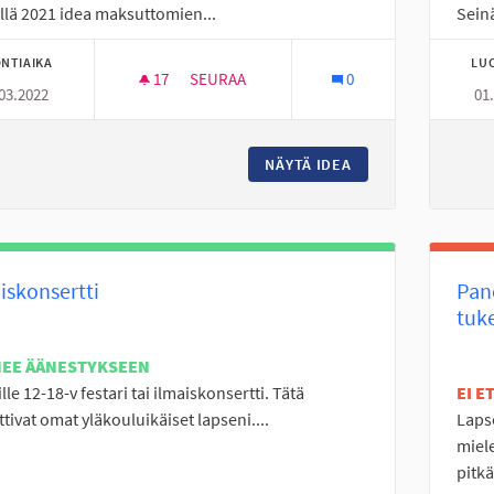
llä 2021 idea maksuttomien...
Seinä
NTIAIKA
LU
17
17 SEURAAJAA
SEURAA
0
03.2022
01
TUKEA KAUPUNGIN TYÖRYHMÄÄN MAKSUTTO
NÄYTÄ IDEA
TUKEA KAUPUNGIN
iskonsertti
Pan
tuk
NEE ÄÄNESTYKSEEN
lle 12-18-v festari tai ilmaiskonsertti. Tätä
EI 
tivat omat yläkouluikäiset lapseni....
Laps
miele
pitkä