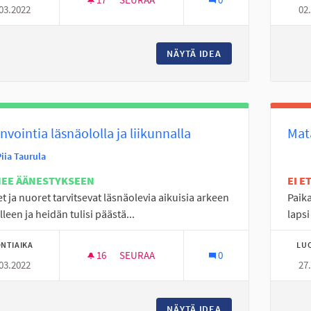
03.2022
02
TANELINRANNAN KOULUN LÄHILIIKUNTAPA
NÄYTÄ IDEA
TANELINRANNAN KO
nvointia läsnäololla ja liikunnalla
Mat
iia Taurula
NEE ÄÄNESTYKSEEN
EI 
t ja nuoret tarvitsevat läsnäolevia aikuisia arkeen
Paika
lleen ja heidän tulisi päästä...
lapsi
NTIAIKA
LU
16
16 SEURAAJAA
SEURAA
0
03.2022
27
HYVINVOINTIA LÄSNÄOLOLLA JA LIIKUNNA
NÄYTÄ IDEA
HYVINVOINTIA LÄS