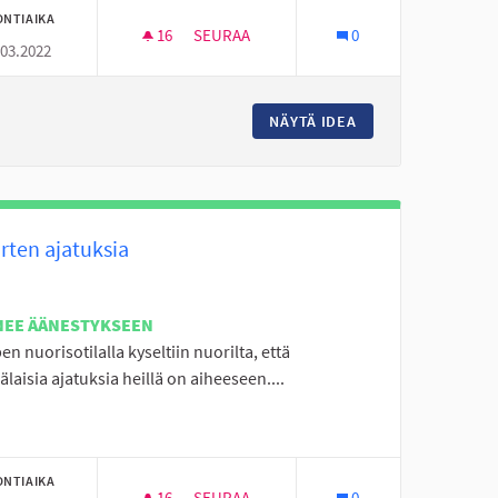
ONTIAIKA
16
16 SEURAAJAA
SEURAA
0
.03.2022
E JA NUORTEN YKSINÄISYYTEEN PUUTTUMISTA.MYÖSKIN MIELENTERVEYS
LEIKKIKENTTÄ PERÄSEINÄJOEN LUOMANK
6 VUOTIAILLE NUORILLE JA NUORTEN YKSINÄISYYTEEN PUUTTUMIS
NÄYTÄ IDEA
LEIKKIKENTTÄ PE
rten ajatuksia
NEE ÄÄNESTYKSEEN
n nuorisotilalla kyseltiin nuorilta, että
laisia ajatuksia heillä on aiheeseen....
ONTIAIKA
16
16 SEURAAJAA
SEURAA
0