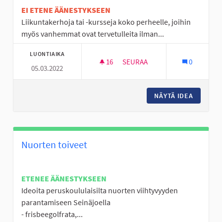
EI ETENE ÄÄNESTYKSEEN
Liikuntakerhoja tai -kursseja koko perheelle, joihin
myös vanhemmat ovat tervetulleita ilman...
LUONTIAIKA
16
16 SEURAAJAA
SEURAA
0
05.03.2022
PERHELIIKUNTAA
NÄYTÄ IDEA
PERHELI
Nuorten toiveet
ETENEE ÄÄNESTYKSEEN
Ideoita peruskoululaisilta nuorten viihtyvyyden
parantamiseen Seinäjoella
- frisbeegolfrata,...