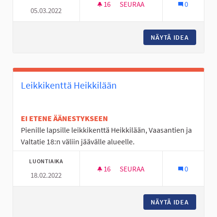
16
16 SEURAAJAA
SEURAA
0
05.03.2022
KÄRJEN KOULUN P
NÄYTÄ IDEA
KÄRJEN 
Leikkikenttä Heikkilään
EI ETENE ÄÄNESTYKSEEN
Pienille lapsille leikkikenttä Heikkilään, Vaasantien ja
Valtatie 18:n väliin jäävälle alueelle.
LUONTIAIKA
16
16 SEURAAJAA
SEURAA
0
18.02.2022
LEIKKIKENTTÄ HEIKKILÄÄN
NÄYTÄ IDEA
LEIKKIK