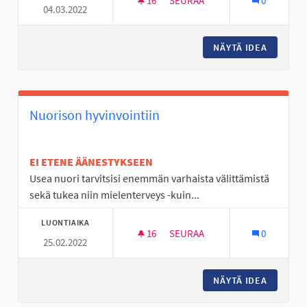
16
16 SEURAAJAA
SEURAA
0
04.03.2022
KIHNIÄNKYLÄÄN PULKKAMÄKI
NÄYTÄ IDEA
KIHNIÄN
Nuorison hyvinvointiin
EI ETENE ÄÄNESTYKSEEN
Usea nuori tarvitsisi enemmän varhaista välittämistä
sekä tukea niin mielenterveys -kuin...
LUONTIAIKA
16
16 SEURAAJAA
SEURAA
0
25.02.2022
NUORISON HYVINVOINTIIN
NÄYTÄ IDEA
NUORISO