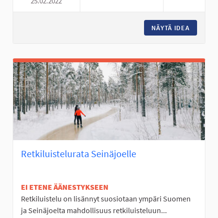
25.02.2022
MLL PERÄSEINÄJOEN TOIMINT
NÄYTÄ IDEA
MLL PER
Retkiluistelurata Seinäjoelle
EI ETENE ÄÄNESTYKSEEN
Retkiluistelu on lisännyt suosiotaan ympäri Suomen
ja Seinäjoelta mahdollisuus retkiluisteluun...