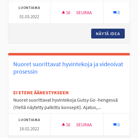
LUONTIAIKA
16
16 SEURAAJAA
SEURAA
0
01.03.2022
RETKILUISTELURATA SEINÄJOE
NÄYTÄ IDEA
RETKILU
Nuoret suorittavat hyvintekoja ja videoivat
prosessin
EI ETENE ÄÄNESTYKSEEN
Nuoret suorittavat hyvintekoja Gutsy Go -hengessä
(Ylellä näytetty palkittu konsepti). Ajatus,...
LUONTIAIKA
16
16 SEURAAJAA
SEURAA
0
18.02.2022
NUORET SUORITTAVAT HYVINTE