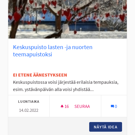
Keskuspuisto lasten -ja nuorten
teemapuistoksi
EI ETENE ÄÄNESTYKSEEN
Keskuspuistossa voisi järjestää erilaisia tempauksia,
esim. ystävänpäivän alla voisi yhdistää...
LUONTIAIKA
16
16 SEURAAJAA
SEURAA
0
14.02.2022
KESKUSPUISTO LASTEN -JA N
NÄYTÄ IDEA
KESKUSP