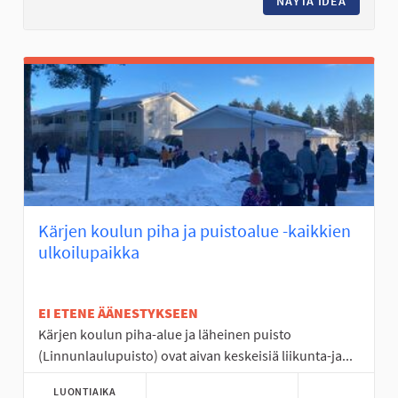
NÄYTÄ IDEA
LASTEN 
Kärjen koulun piha ja puistoalue -kaikkien
ulkoilupaikka
EI ETENE ÄÄNESTYKSEEN
Kärjen koulun piha-alue ja läheinen puisto
(Linnunlaulupuisto) ovat aivan keskeisiä liikunta-ja...
LUONTIAIKA