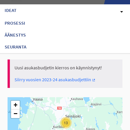
IDEAT
PROSESSI
ÄÄNESTYS
SEURANTA
Uusi asukasbudjetin kierros on käynnistynyt!
Siirry vuosien 2023-24 asukasbudjettiin
(Ulkoinen linkki)
Seuraavassa elementissä on kartta, joka esittää tämän sivun tiet
+
−
13