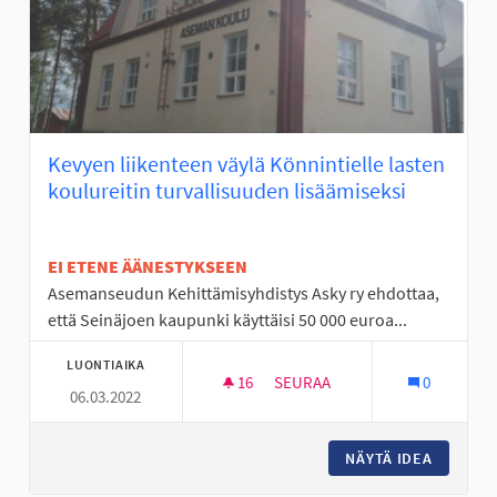
Kevyen liikenteen väylä Könnintielle lasten
koulureitin turvallisuuden lisäämiseksi
EI ETENE ÄÄNESTYKSEEN
Asemanseudun Kehittämisyhdistys Asky ry ehdottaa,
että Seinäjoen kaupunki käyttäisi 50 000 euroa...
LUONTIAIKA
16
16 SEURAAJAA
SEURAA
0
06.03.2022
KEVYEN LIIKENTEEN VÄYLÄ KÖ
NÄYTÄ IDEA
KEVYEN 