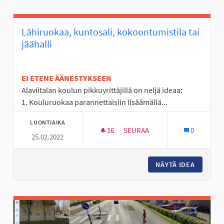
Lähiruokaa, kuntosali, kokoontumistila tai
jäähalli
EI ETENE ÄÄNESTYKSEEN
Alaviitalan koulun pikkuyrittäjillä on neljä ideaa:
1. Kouluruokaa parannettaisiin lisäämällä...
LUONTIAIKA
16
16 SEURAAJAA
SEURAA
0
25.02.2022
LÄHIRUOKAA, KUNTOSALI, KOK
NÄYTÄ IDEA
LÄHIRUO