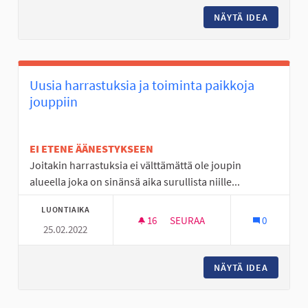
NÄYTÄ IDEA
NUORET 
Uusia harrastuksia ja toiminta paikkoja
jouppiin
EI ETENE ÄÄNESTYKSEEN
Joitakin harrastuksia ei välttämättä ole joupin
alueella joka on sinänsä aika surullista niille...
LUONTIAIKA
16
16 SEURAAJAA
SEURAA
0
25.02.2022
UUSIA HARRASTUKSIA JA TOIM
NÄYTÄ IDEA
UUSIA H