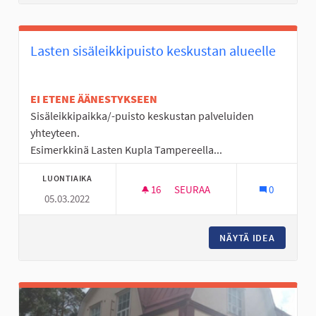
Lasten sisäleikkipuisto keskustan alueelle
EI ETENE ÄÄNESTYKSEEN
Sisäleikkipaikka/-puisto keskustan palveluiden
yhteyteen.
Esimerkkinä Lasten Kupla Tampereella...
LUONTIAIKA
16
16 SEURAAJAA
SEURAA
0
05.03.2022
LASTEN SISÄLEIKKIPUISTO KE
NÄYTÄ IDEA
LASTEN 