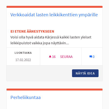
Verkkoaidat lasten leikkikenttien ympärille
EI ETENE ÄÄNESTYKSEEN
Voisi olla hyvä aidata Kärjessä kaikki lasten yleiset
leikkipuistot vaikka jopa näyttävin...
LUONTIAIKA
16
16 SEURAAJAA
SEURAA
0
17.02.2022
VERKKOAIDAT LASTEN LEIKKIK
NÄYTÄ IDEA
VERKKOA
Perheliikuntaa