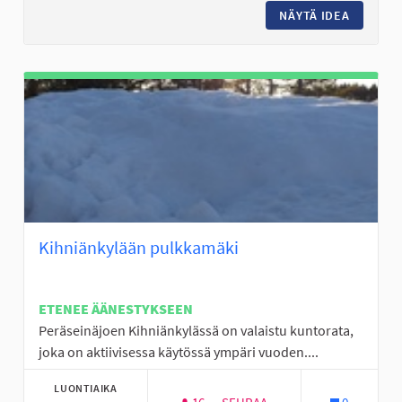
NÄYTÄ IDEA
PERÄSEI
Kihniänkylään pulkkamäki
ETENEE ÄÄNESTYKSEEN
Peräseinäjoen Kihniänkylässä on valaistu kuntorata,
joka on aktiivisessa käytössä ympäri vuoden....
LUONTIAIKA