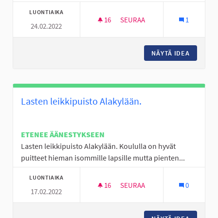
LUONTIAIKA
16
16 SEURAAJAA
SEURAA
1
24.02.2022
NUORTEN TOIVEET
NÄYTÄ IDEA
NUORTE
Lasten leikkipuisto Alakylään.
ETENEE ÄÄNESTYKSEEN
Lasten leikkipuisto Alakylään. Koululla on hyvät
puitteet hieman isommille lapsille mutta pienten...
LUONTIAIKA
16
16 SEURAAJAA
SEURAA
0
17.02.2022
LASTEN LEIKKIPUISTO ALAKYL