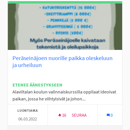
Peräseinäjoen nuorille paikka oleskeluun
ja urheiluun
ETENEE ÄÄNESTYKSEEN
Alaviitalan koulun valinnaiskurssilla oppilaat ideoivat
paikan, jossa he viihtyisivät ja johon...
LUONTIAIKA
16
16 SEURAAJAA
SEURAA
0
06.03.2022
PERÄSEINÄJOEN NUORILLE PA