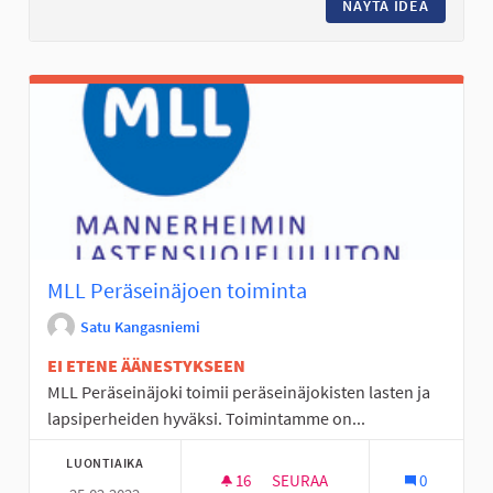
NÄYTÄ IDEA
ALIKULK
MLL Peräseinäjoen toiminta
Satu Kangasniemi
EI ETENE ÄÄNESTYKSEEN
MLL Peräseinäjoki toimii peräseinäjokisten lasten ja
lapsiperheiden hyväksi. Toimintamme on...
LUONTIAIKA
16
16 SEURAAJAA
SEURAA
0