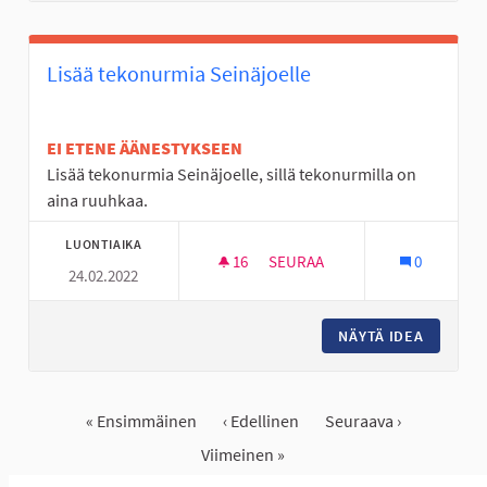
Lisää tekonurmia Seinäjoelle
EI ETENE ÄÄNESTYKSEEN
Lisää tekonurmia Seinäjoelle, sillä tekonurmilla on
aina ruuhkaa.
LUONTIAIKA
16
16 SEURAAJAA
SEURAA
0
24.02.2022
LISÄÄ TEKONURMIA SEINÄJOEL
NÄYTÄ IDEA
LISÄÄ T
« Ensimmäinen
‹ Edellinen
Seuraava ›
Viimeinen »