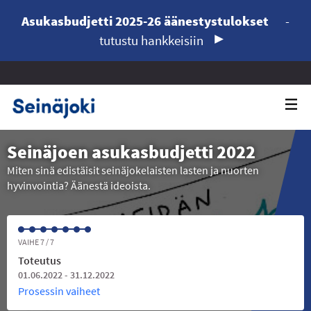
Asukasbudjetti 2025-26 äänestystulokset
-
tutustu hankkeisiin
Seinäjoen asukasbudjetti 2022
Miten sinä edistäisit seinäjokelaisten lasten ja nuorten
hyvinvointia? Äänestä ideoista.
VAIHE 7 / 7
Toteutus
01.06.2022 - 31.12.2022
Prosessin vaiheet