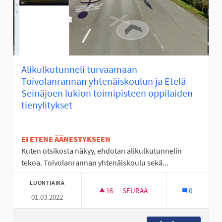
Alikulkutunneli turvaamaan
Toivolanrannan yhtenäiskoulun ja Etelä-
Seinäjoen lukion toimipisteen oppilaiden
tienylitykset
EI ETENE ÄÄNESTYKSEEN
Kuten otsikosta näkyy, ehdotan alikulkutunnelin
tekoa. Toivolanrannan yhtenäiskoulu sekä...
LUONTIAIKA
16
16 SEURAAJAA
SEURAA
0
01.03.2022