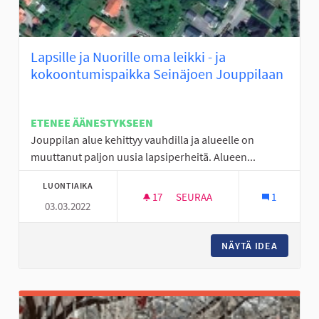
Lapsille ja Nuorille oma leikki - ja
kokoontumispaikka Seinäjoen Jouppilaan
ETENEE ÄÄNESTYKSEEN
Jouppilan alue kehittyy vauhdilla ja alueelle on
muuttanut paljon uusia lapsiperheitä. Alueen...
LUONTIAIKA
17
17 SEURAAJAA
SEURAA
1
03.03.2022
LAPSILLE JA NUORILLE OMA L
NÄYTÄ IDEA
LAPSILL