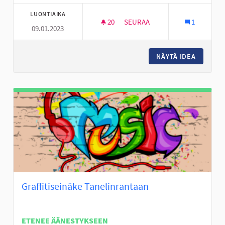
LUONTIAIKA
20
20 SEURAAJAA
SEURAA
1
09.01.2023
TÄYSIMITTAINEN FRISBEEGOLF
NÄYTÄ IDEA
TÄYSIMI
Graffitiseinäke Tanelinrantaan
ETENEE ÄÄNESTYKSEEN