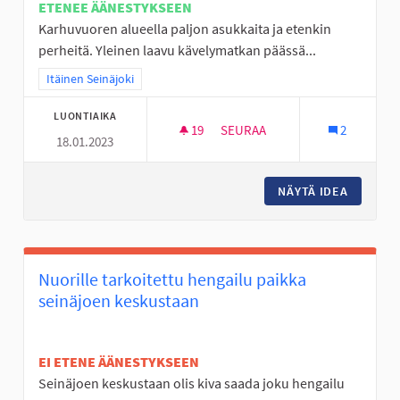
ETENEE ÄÄNESTYKSEEN
Karhuvuoren alueella paljon asukkaita ja etenkin
perheitä. Yleinen laavu kävelymatkan päässä...
Rajaa tulokset teeman mukaan: Itäinen Seinäjoki
Itäinen Seinäjoki
LUONTIAIKA
19
19 SEURAAJAA
SEURAA
2
18.01.2023
LAAVU KARHUVUOREN LÄHELL
NÄYTÄ IDEA
LAAVU 
Nuorille tarkoitettu hengailu paikka
seinäjoen keskustaan
EI ETENE ÄÄNESTYKSEEN
Seinäjoen keskustaan olis kiva saada joku hengailu