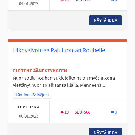
04.01.2023
VALKIAVUOREN KOULUALUEEN 
NÄYTÄ IDEA
VALKIAV
Ulkovalvontaa Pajuluoman Roubelle
EI ETENE ÄÄNESTYKSEEN
Nuorisotila Rouben aukioloiltoina on myös ulkona
viettänyt nuoriso aikaansa illalla. Menneenä...
Rajaa tulokset teeman mukaan: Läntinen Seinäjoki
Läntinen Seinäjoki
LUONTIAIKA
19
19 SEURAAJAA
SEURAA
0
06.01.2023
ULKOVALVONTAA PAJULUOMAN
NÄYTÄ IDEA
ULKOVA