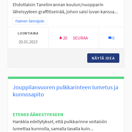
Ehdottaisin Tanelinrannan koulun/nuopparin
läheisyyteen graffitiseinää, johon saisi luvan kanssa...
Rajaa tulokset teeman mukaan: Itäinen Seinäjoki
Itäinen Seinäjoki
LUONTIAIKA
20
20 SEURAAJAA
SEURAA
0
20.01.2023
GRAFFITISEINÄKE TANELINRAN
NÄYTÄ IDEA
GRAFFIT
Jouppilanvuoren pulkkarinteen lumetus ja
kunnosapito
ETENEE ÄÄNESTYKSEEN
Hankkia edellytykset, että pulkkarinne voitaisiin
lumettaa kunnolla, samalla tavalla kuin...