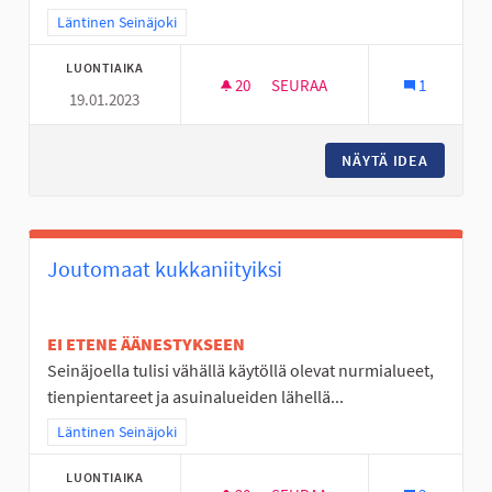
Rajaa tulokset teeman mukaan: Läntinen Seinäjoki
Läntinen Seinäjoki
LUONTIAIKA
20
20 SEURAAJAA
SEURAA
1
19.01.2023
JOUPPILANVUOREN PULKKARI
NÄYTÄ IDEA
JOUPPI
Joutomaat kukkaniityiksi
EI ETENE ÄÄNESTYKSEEN
Seinäjoella tulisi vähällä käytöllä olevat nurmialueet,
tienpientareet ja asuinalueiden lähellä...
Rajaa tulokset teeman mukaan: Läntinen Seinäjoki
Läntinen Seinäjoki
LUONTIAIKA