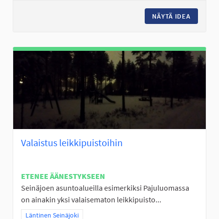
NÄYTÄ IDEA
KOIRIEN
Valaistus leikkipuistoihin
ETENEE ÄÄNESTYKSEEN
Seinäjoen asuntoalueilla esimerkiksi Pajuluomassa
on ainakin yksi valaisematon leikkipuisto...
Rajaa tulokset teeman mukaan: Läntinen Seinäjoki
Läntinen Seinäjoki