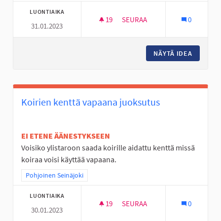
LUONTIAIKA
19
19 SEURAAJAA
SEURAA
0
31.01.2023
KALASTUSPÄIVÄN KAUTTA KES
NÄYTÄ IDEA
KALASTU
Koirien kenttä vapaana juoksutus
EI ETENE ÄÄNESTYKSEEN
Voisiko ylistaroon saada koirille aidattu kenttä missä
koiraa voisi käyttää vapaana.
Rajaa tulokset teeman mukaan: Pohjoinen Seinäjoki
Pohjoinen Seinäjoki
LUONTIAIKA
19
19 SEURAAJAA
SEURAA
0
30.01.2023
KOIRIEN KENTTÄ VAPAANA JU