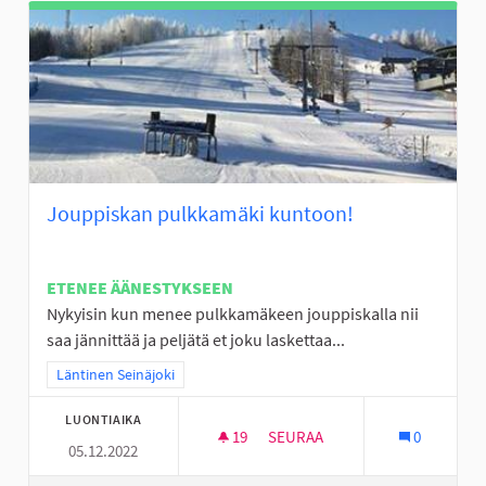
Jouppiskan pulkkamäki kuntoon!
ETENEE ÄÄNESTYKSEEN
Nykyisin kun menee pulkkamäkeen jouppiskalla nii
saa jännittää ja peljätä et joku laskettaa...
Rajaa tulokset teeman mukaan: Läntinen Seinäjoki
Läntinen Seinäjoki
LUONTIAIKA
19
19 SEURAAJAA
SEURAA
0
05.12.2022
JOUPPISKAN PULKKAMÄKI KU