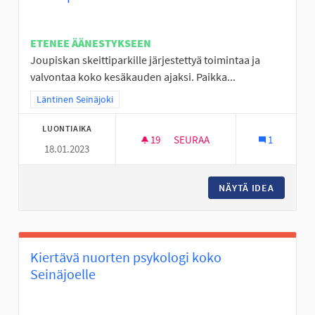
ETENEE ÄÄNESTYKSEEN
Joupiskan skeittiparkille järjestettyä toimintaa ja
valvontaa koko kesäkauden ajaksi. Paikka...
Rajaa tulokset teeman mukaan: Läntinen Seinäjoki
Läntinen Seinäjoki
LUONTIAIKA
19
19 SEURAAJAA
SEURAA
1
18.01.2023
JÄRJESTETTYÄ TOIMINTAA JOU
NÄYTÄ IDEA
JÄRJEST
Kiertävä nuorten psykologi koko
Seinäjoelle