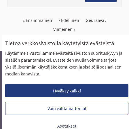
« Ensimmäinen
‹ Edellinen
Seuraava ›
Viimeinen »
Näytä kaikki peruutetut ideat
Tietoa verkkosivustolla käytetyistä evästeistä
Käytämme sivustollamme evästeitä sivuston suorituskyvyn ja
sisällön parantamiseksi. Evästeiden avulla voimme tarjota
yksilöllisemmän käyttäjäkokemuksen ja sisältöjä sosiaalisen
Äänestyksen pikaohjeet
Usein kysytyt kysymykset
median kanavista.
Näin äänestät Asukasbudjetissa
Yhteystiedot
Aluerajaukset ja budjetin jakautuminen alueille
Käyttöehdot asukkaille
Lataa avoimet datatiedostot
Hyväksy kaikki
Evästeasetukset
Vain välttämättömät
Verkkosivusto luotu
vapaan ohjelmiston
(Ulkoin
avulla.
Asetukset