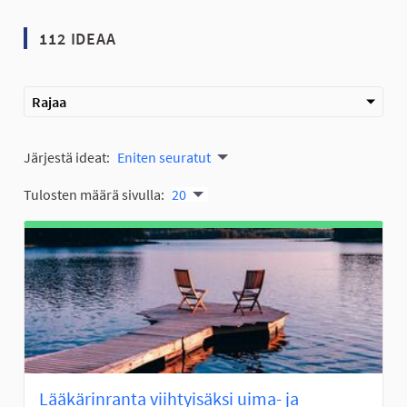
112 IDEAA
Rajaa
Järjestä ideat:
Eniten seuratut
Tulosten määrä sivulla:
20
Lääkärinranta viihtyisäksi uima- ja