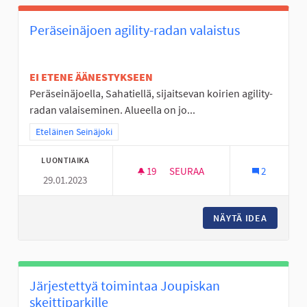
Peräseinäjoen agility-radan valaistus
EI ETENE ÄÄNESTYKSEEN
Peräseinäjoella, Sahatiellä, sijaitsevan koirien agility-
radan valaiseminen. Alueella on jo...
Rajaa tulokset teeman mukaan: Eteläinen Seinäjoki
Eteläinen Seinäjoki
LUONTIAIKA
19
19 SEURAAJAA
SEURAA
2
29.01.2023
PERÄSEINÄJOEN AGILITY-RADA
NÄYTÄ IDEA
PERÄSEI
Järjestettyä toimintaa Joupiskan
skeittiparkille