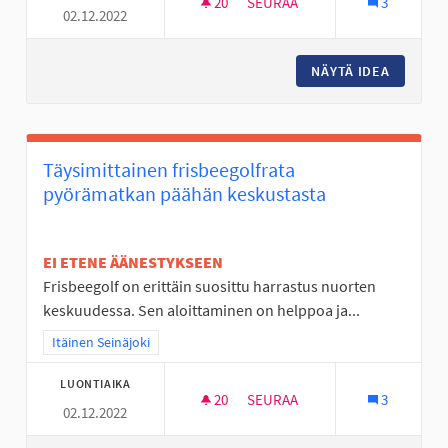
20
20 SEURAAJAA
SEURAA
3
02.12.2022
JOUTOMAAT KUKKANIITYIKSI
NÄYTÄ IDEA
JOUTOMA
Täysimittainen frisbeegolfrata
pyörämatkan päähän keskustasta
EI ETENE ÄÄNESTYKSEEN
Frisbeegolf on erittäin suosittu harrastus nuorten
keskuudessa. Sen aloittaminen on helppoa ja...
Rajaa tulokset teeman mukaan: Itäinen Seinäjoki
Itäinen Seinäjoki
LUONTIAIKA
20
20 SEURAAJAA
SEURAA
3
02.12.2022
TÄYSIMITTAINEN FRISBEEGOL