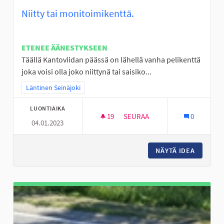
Niitty tai monitoimikenttä.
ETENEE ÄÄNESTYKSEEN
Täällä Kantoviidan päässä on lähellä vanha pelikenttä
joka voisi olla joko niittynä tai saisiko...
Rajaa tulokset teeman mukaan: Läntinen Seinäjoki
Läntinen Seinäjoki
LUONTIAIKA
19
19 SEURAAJAA
SEURAA
0
04.01.2023
NIITTY TAI MONITOIMIKENTTÄ.
NÄYTÄ IDEA
NIITTY 