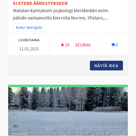
EI ETENE ÄÄNESTYKSEEN
Matalan kynnyksen psykologi kiertämään esim.
päivän vastaanotto kierrolla Nurmo, Ylistaro,...
Rajaa tulokset teeman mukaan: Koko Seinäjoki
Koko Seinäjoki
LUONTIAIKA
19
19 SEURAAJAA
SEURAA
0
11.01.2023
KIERTÄVÄ NUORTEN PSYKOLOG
NÄYTÄ IDEA
KIERTÄV