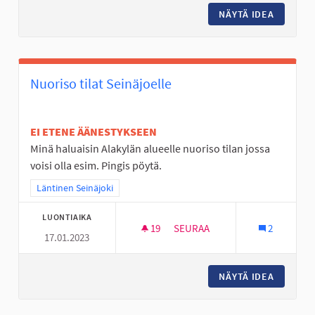
NÄYTÄ IDEA
TÄYSIMI
Nuoriso tilat Seinäjoelle
EI ETENE ÄÄNESTYKSEEN
Minä haluaisin Alakylän alueelle nuoriso tilan jossa
voisi olla esim. Pingis pöytä.
Rajaa tulokset teeman mukaan: Läntinen Seinäjoki
Läntinen Seinäjoki
LUONTIAIKA
19
19 SEURAAJAA
SEURAA
2
17.01.2023
NUORISO TILAT SEINÄJOELLE
NÄYTÄ IDEA
NUORISO