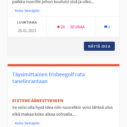
paikka nuorille johon kuuluisi sisä ja ulko...
Rajaa tulokset teeman mukaan: Koko Seinäjoki
Koko Seinäjoki
LUONTIAIKA
20
20 SEURAAJAA
SEURAA
1
26.01.2023
NUORILLE TARKOITETTU HENG
NÄYTÄ IDEA
NUORILL
Täysimittainen frisbeegolf rata
tanelinrantaan
EI ETENE ÄÄNESTYKSEEN
Se voisi olla hyvä idea niin nuoretkin voisi lähteä ulos
eikä makaa koko aikaa sohvalla....
Rajaa tulokset teeman mukaan: Koko Seinäjoki
Koko Seinäjoki