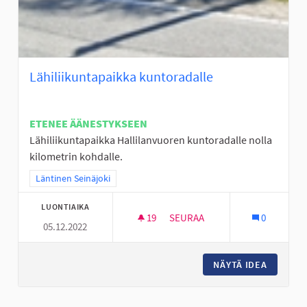
Lähiliikuntapaikka kuntoradalle
ETENEE ÄÄNESTYKSEEN
Lähiliikuntapaikka Hallilanvuoren kuntoradalle nolla
kilometrin kohdalle.
Rajaa tulokset teeman mukaan: Läntinen Seinäjoki
Läntinen Seinäjoki
LUONTIAIKA
19
19 SEURAAJAA
SEURAA
0
05.12.2022
LÄHILIIKUNTAPAIKKA KUNTOR
NÄYTÄ IDEA
LÄHILII