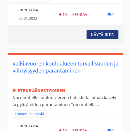
LUONTIAIKA
19
19 SEURAAJAA
SEURAA
0
03.01.2023
VALAISTUS LEIKKIPUISTOIHIN
NÄYTÄ IDEA
VALAIST
Valkiavuoren koulualueen turvallisuuden ja
viihtyisyyden parantaminen
EI ETENE ÄÄNESTYKSEEN
Nurmontielle koulun viereen hidasteita, pihan kävely-
ja pyöräteiden parantaminen Toukontiellä....
Rajaa tulokset teeman mukaan: Itäinen Seinäjoki
Itäinen Seinäjoki
LUONTIAIKA
19
19 SEURAAJAA
SEURAA
0