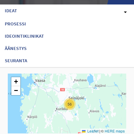
IDEAT
PROSESSI
IDEOINTIKLINIKAT
ÄÄNESTYS
SEURANTA
Seuraavassa elementissä on kartta, joka esittää tämän sivun tiet
+
−
56
Leaflet
|
©
HERE maps