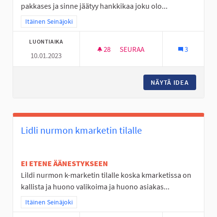
pakkases ja sinne jäätyy hankkikaa joku olo...
Rajaa tulokset teeman mukaan: Itäinen Seinäjoki
Itäinen Seinäjoki
LUONTIAIKA
28
28 SEURAAJAA
SEURAA
3
10.01.2023
NURMO ON TYLSÄ
NÄYTÄ IDEA
NURMO 
Lidli nurmon kmarketin tilalle
EI ETENE ÄÄNESTYKSEEN
Lildi nurmon k-marketin tilalle koska kmarketissa on
kallista ja huono valikoima ja huono asiakas...
Rajaa tulokset teeman mukaan: Itäinen Seinäjoki
Itäinen Seinäjoki