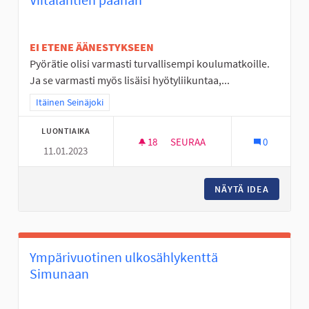
EI ETENE ÄÄNESTYKSEEN
Pyörätie olisi varmasti turvallisempi koulumatkoille.
Ja se varmasti myös lisäisi hyötyliikuntaa,...
Rajaa tulokset teeman mukaan: Itäinen Seinäjoki
Itäinen Seinäjoki
LUONTIAIKA
18
18 SEURAAJAA
SEURAA
0
11.01.2023
PYÖRÄTIE VIITALANTIE- JÖLLÖ
NÄYTÄ IDEA
PYÖRÄTI
Ympärivuotinen ulkosählykenttä
Simunaan