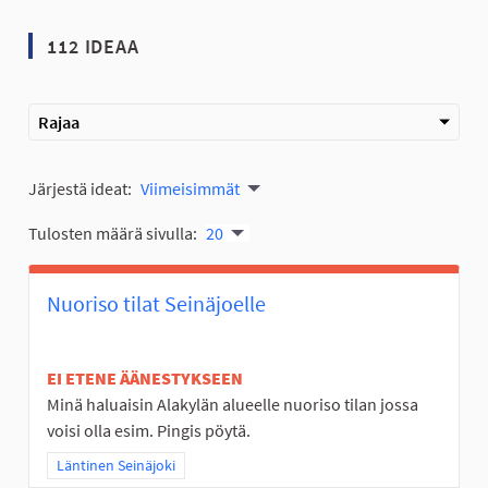
112 IDEAA
Rajaa
Järjestä ideat:
Viimeisimmät
Tulosten määrä sivulla:
20
Nuoriso tilat Seinäjoelle
EI ETENE ÄÄNESTYKSEEN
Minä haluaisin Alakylän alueelle nuoriso tilan jossa
voisi olla esim. Pingis pöytä.
Rajaa tulokset teeman mukaan: Läntinen Seinäjoki
Läntinen Seinäjoki