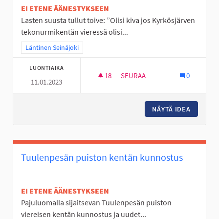
EI ETENE ÄÄNESTYKSEEN
Lasten suusta tullut toive: ”Olisi kiva jos Kyrkösjärven
tekonurmikentän vieressä olisi...
Rajaa tulokset teeman mukaan: Läntinen Seinäjoki
Läntinen Seinäjoki
LUONTIAIKA
18
18 SEURAAJAA
SEURAA
0
11.01.2023
YMPÄRIVUOTINEN ULKOSÄHLY
NÄYTÄ IDEA
YMPÄRI
Tuulenpesän puiston kentän kunnostus
EI ETENE ÄÄNESTYKSEEN
Pajuluomalla sijaitsevan Tuulenpesän puiston
viereisen kentän kunnostus ja uudet...