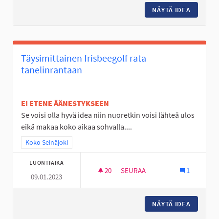
NÄYTÄ IDEA
KUNTOP
Täysimittainen frisbeegolf rata
tanelinrantaan
EI ETENE ÄÄNESTYKSEEN
Se voisi olla hyvä idea niin nuoretkin voisi lähteä ulos
eikä makaa koko aikaa sohvalla....
Rajaa tulokset teeman mukaan: Koko Seinäjoki
Koko Seinäjoki
LUONTIAIKA
20
20 SEURAAJAA
SEURAA
1
09.01.2023
TÄYSIMITTAINEN FRISBEEGOLF
NÄYTÄ IDEA
TÄYSIMI