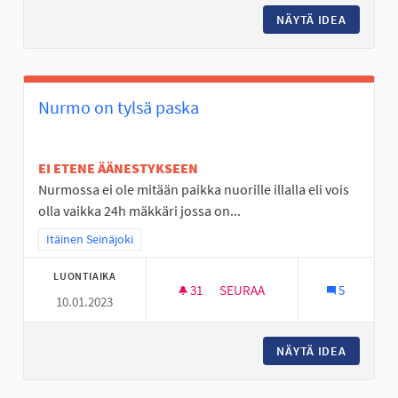
NÄYTÄ IDEA
LIIKEN
Nurmo on tylsä paska
EI ETENE ÄÄNESTYKSEEN
Nurmossa ei ole mitään paikka nuorille illalla eli vois
olla vaikka 24h mäkkäri jossa on...
Rajaa tulokset teeman mukaan: Itäinen Seinäjoki
Itäinen Seinäjoki
LUONTIAIKA
31
31 SEURAAJAA
SEURAA
5
10.01.2023
NURMO ON TYLSÄ PASKA
NÄYTÄ IDEA
NURMO O