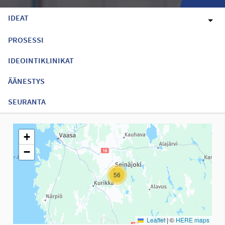
IDEAT
PROSESSI
IDEOINTIKLINIKAT
ÄÄNESTYS
SEURANTA
Seuraavassa elementissä on kartta, joka esittää tämän sivun tiet
+
−
56
Leaflet
|
©
HERE maps