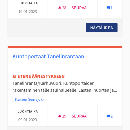
LUONTIAIKA
28
28 SEURAAJAA
SEURAA
1
10.01.2023
LIDLI NURMON KMARKETIN TIL
NÄYTÄ IDEA
LIDLI N
Kuntoportaat Tanelinrantaan
EI ETENE ÄÄNESTYKSEEN
Tanelinranta/Karhuvuori. Kuntoportaiden
rakentaminen tälle asuinalueelle. Lasten, nuorten ja...
Rajaa tulokset teeman mukaan: Itäinen Seinäjoki
Itäinen Seinäjoki
LUONTIAIKA
19
19 SEURAAJAA
SEURAA
2
09.01.2023
KUNTOPORTAAT TANELINRANT