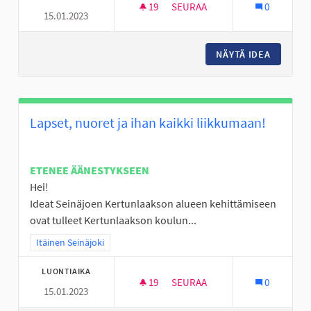
19
19 SEURAAJAA
SEURAA
0
15.01.2023
KOKEMUSASIANTUNTIJAN VIER
NÄYTÄ IDEA
KOKEMUS
Lapset, nuoret ja ihan kaikki liikkumaan!
ETENEE ÄÄNESTYKSEEN
Hei!
Ideat Seinäjoen Kertunlaakson alueen kehittämiseen
ovat tulleet Kertunlaakson koulun...
Rajaa tulokset teeman mukaan: Itäinen Seinäjoki
Itäinen Seinäjoki
LUONTIAIKA
19
19 SEURAAJAA
SEURAA
0
15.01.2023
LAPSET, NUORET JA IHAN KAIK