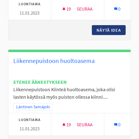
LUONTIAIKA
19
19 SEURAAJAA
SEURAA
0
11.01.2023
KIERTÄVÄ NUORTEN PSYKOLOG
NÄYTÄ IDEA
KIERTÄV
Liikennepuistoon huoltoasema
ETENEE ÄÄNESTYKSEEN
Liikennepuistoon Kiinteä huoltoasema, joka olisi
lasten käytössä myös puiston ollessa kiinni....
Rajaa tulokset teeman mukaan: Läntinen Seinäjoki
Läntinen Seinäjoki
LUONTIAIKA
19
19 SEURAAJAA
SEURAA
0
11.01.2023
LIIKENNEPUISTOON HUOLTOA