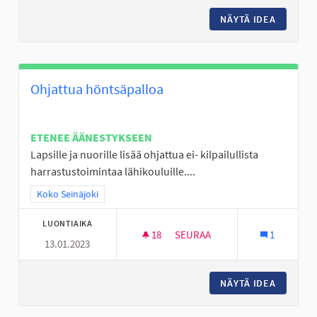
NÄYTÄ IDEA
LAPSET,
Ohjattua höntsäpalloa
ETENEE ÄÄNESTYKSEEN
Lapsille ja nuorille lisää ohjattua ei- kilpailullista
harrastustoimintaa lähikouluille....
Rajaa tulokset teeman mukaan: Koko Seinäjoki
Koko Seinäjoki
LUONTIAIKA
18
18 SEURAAJAA
SEURAA
1
13.01.2023
OHJATTUA HÖNTSÄPALLOA
NÄYTÄ IDEA
OHJATT