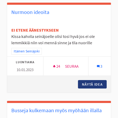
Nurmoon ideoita
EI ETENE ÄÄNESTYKSEEN
Kissa kahvila seinäjoelle olisi tosi hyvä jos ei ole
lemmikkiä niin voi mennä sinne ja tila nuorille
Rajaa tulokset teeman mukaan: Itäinen Seinäjoki
Itäinen Seinäjoki
LUONTIAIKA
24
24 SEURAAJAA
SEURAA
3
10.01.2023
NURMOON IDEOITA
NÄYTÄ IDEA
NURMOO
Busseja kulkemaan myös myöhään illalla