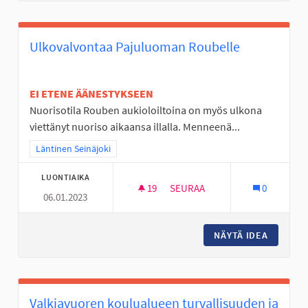
Ulkovalvontaa Pajuluoman Roubelle
EI ETENE ÄÄNESTYKSEEN
Nuorisotila Rouben aukioloiltoina on myös ulkona
viettänyt nuoriso aikaansa illalla. Menneenä...
Rajaa tulokset teeman mukaan: Läntinen Seinäjoki
Läntinen Seinäjoki
LUONTIAIKA
19
19 SEURAAJAA
SEURAA
0
06.01.2023
ULKOVALVONTAA PAJULUOMAN
NÄYTÄ IDEA
ULKOVA
Valkiavuoren koulualueen turvallisuuden ja