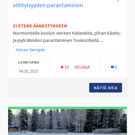
viihtyisyyden parantaminen
EI ETENE ÄÄNESTYKSEEN
Nurmontielle koulun viereen hidasteita, pihan kävely-
ja pyöräteiden parantaminen Toukontiellä....
Rajaa tulokset teeman mukaan: Itäinen Seinäjoki
Itäinen Seinäjoki
LUONTIAIKA
19
19 SEURAAJAA
SEURAA
0
04.01.2023
VALKIAVUOREN KOULUALUEEN 
NÄYTÄ IDEA
VALKIAV