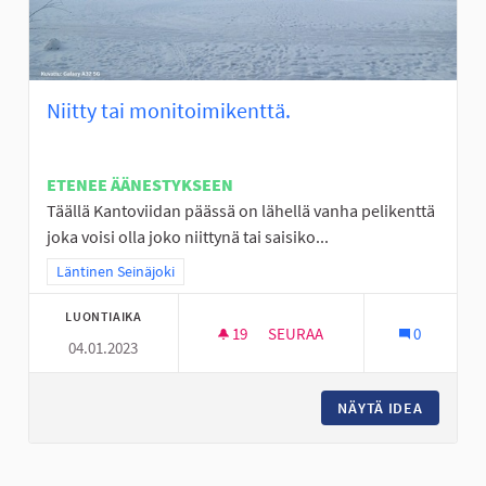
Niitty tai monitoimikenttä.
ETENEE ÄÄNESTYKSEEN
Täällä Kantoviidan päässä on lähellä vanha pelikenttä
joka voisi olla joko niittynä tai saisiko...
Rajaa tulokset teeman mukaan: Läntinen Seinäjoki
Läntinen Seinäjoki
LUONTIAIKA
19
19 SEURAAJAA
SEURAA
0
04.01.2023
NIITTY TAI MONITOIMIKENTTÄ.
NÄYTÄ IDEA
NIITTY 