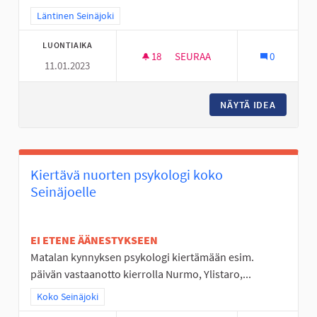
Rajaa tulokset teeman mukaan: Läntinen Seinäjoki
Läntinen Seinäjoki
LUONTIAIKA
18
18 SEURAAJAA
SEURAA
0
11.01.2023
TUULENPESÄN PUISTON KEN
NÄYTÄ IDEA
TUULEN
Kiertävä nuorten psykologi koko
Seinäjoelle
EI ETENE ÄÄNESTYKSEEN
Matalan kynnyksen psykologi kiertämään esim.
päivän vastaanotto kierrolla Nurmo, Ylistaro,...
Rajaa tulokset teeman mukaan: Koko Seinäjoki
Koko Seinäjoki