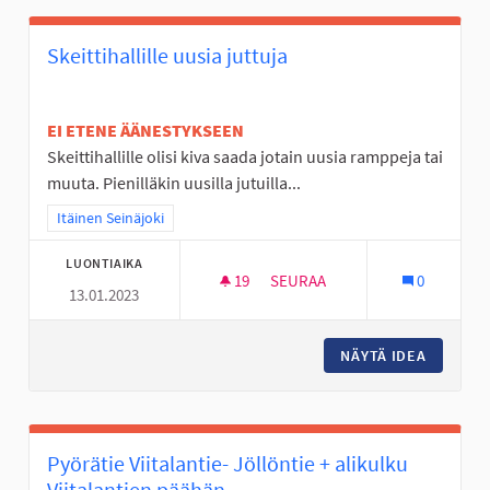
Skeittihallille uusia juttuja
EI ETENE ÄÄNESTYKSEEN
Skeittihallille olisi kiva saada jotain uusia ramppeja tai
muuta. Pienilläkin uusilla jutuilla...
Rajaa tulokset teeman mukaan: Itäinen Seinäjoki
Itäinen Seinäjoki
LUONTIAIKA
19
19 SEURAAJAA
SEURAA
0
13.01.2023
SKEITTIHALLILLE UUSIA JUTTU
NÄYTÄ IDEA
SKEITTI
Pyörätie Viitalantie- Jöllöntie + alikulku
Viitalantien päähän