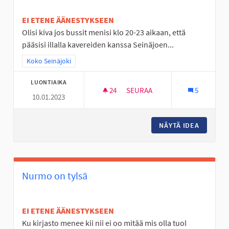
EI ETENE ÄÄNESTYKSEEN
Olisi kiva jos bussit menisi klo 20-23 aikaan, että
pääsisi illalla kavereiden kanssa Seinäjoen...
Rajaa tulokset teeman mukaan: Koko Seinäjoki
Koko Seinäjoki
LUONTIAIKA
24
24 SEURAAJAA
SEURAA
5
10.01.2023
BUSSEJA KULKEMAAN MYÖS MY
NÄYTÄ IDEA
BUSSEJA
Nurmo on tylsä
EI ETENE ÄÄNESTYKSEEN
Ku kirjasto menee kii nii ei oo mitää mis olla tuol