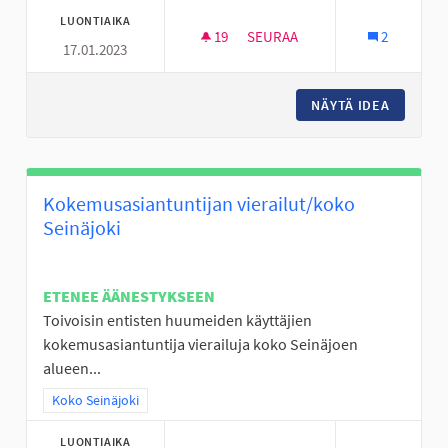
LUONTIAIKA
19
19 SEURAAJAA
SEURAA
2
17.01.2023
NUORISO TILAT SEINÄJOELLE
NÄYTÄ IDEA
NUORISO
Kokemusasiantuntijan vierailut/koko
Seinäjoki
ETENEE ÄÄNESTYKSEEN
Toivoisin entisten huumeiden käyttäjien
kokemusasiantuntija vierailuja koko Seinäjoen
alueen...
Rajaa tulokset teeman mukaan: Koko Seinäjoki
Koko Seinäjoki
LUONTIAIKA