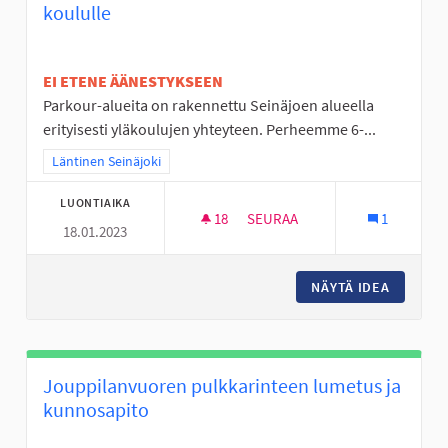
koululle
EI ETENE ÄÄNESTYKSEEN
Parkour-alueita on rakennettu Seinäjoen alueella
erityisesti yläkoulujen yhteyteen. Perheemme 6-...
Rajaa tulokset teeman mukaan: Läntinen Seinäjoki
Läntinen Seinäjoki
LUONTIAIKA
18
18 SEURAAJAA
SEURAA
1
18.01.2023
LIIKUNNAN ILOA VÄLITUNTEIH
NÄYTÄ IDEA
LIIKUNN
Jouppilanvuoren pulkkarinteen lumetus ja
kunnosapito