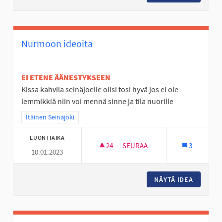
Nurmoon ideoita
EI ETENE ÄÄNESTYKSEEN
Kissa kahvila seinäjoelle olisi tosi hyvä jos ei ole
lemmikkiä niin voi mennä sinne ja tila nuorille
Rajaa tulokset teeman mukaan: Itäinen Seinäjoki
Itäinen Seinäjoki
LUONTIAIKA
24
24 SEURAAJAA
SEURAA
3
10.01.2023
NURMOON IDEOITA
NÄYTÄ IDEA
NURMOO