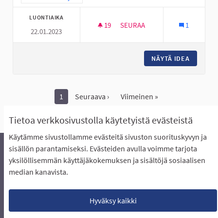
LUONTIAIKA
19
19 SEURAAJAA
SEURAA
1
22.01.2023
ALAKYLÄN NUORILLE NUORISO
NÄYTÄ IDEA
ALAKYLÄ
1
Seuraava ›
Viimeinen »
Näytä kaikki peruutetut ideat
Tietoa verkkosivustolla käytetyistä evästeistä
Käytämme sivustollamme evästeitä sivuston suorituskyvyn ja
sisällön parantamiseksi. Evästeiden avulla voimme tarjota
yksilöllisemmän käyttäjäkokemuksen ja sisältöjä sosiaalisen
Äänestyksen pikaohjeet
Usein kysytyt kysymykset
median kanavista.
Näin äänestät Asukasbudjetissa
Yhteystiedot
Aluerajaukset ja budjetin jakautuminen alueille
Käyttöehdot asukkaille
Lataa avoimet datatiedostot
Hyväksy kaikki
Evästeasetukset