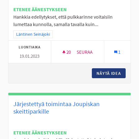
ETENEE ÄÄNESTYKSEEN
Hankkia edellytykset, että pulkkarinne voitaisiin
lumettaa kunnolla, samalla tavalla kuin...
Rajaa tulokset teeman mukaan: Läntinen Seinäjoki
Läntinen Seinäjoki
LUONTIAIKA
20
20 SEURAAJAA
SEURAA
1
19.01.2023
JOUPPILANVUOREN PULKKARI
NÄYTÄ IDEA
JOUPPI
Järjestettyä toimintaa Joupiskan
skeittiparkille
ETENEE ÄÄNESTYKSEEN