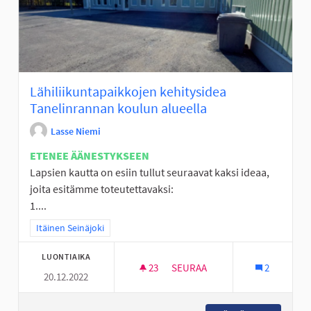
Lähiliikuntapaikkojen kehitysidea
Tanelinrannan koulun alueella
Lasse Niemi
ETENEE ÄÄNESTYKSEEN
Lapsien kautta on esiin tullut seuraavat kaksi ideaa,
joita esitämme toteutettavaksi:
1....
Rajaa tulokset teeman mukaan: Itäinen Seinäjoki
Itäinen Seinäjoki
LUONTIAIKA
23
23 SEURAAJAA
SEURAA
2
20.12.2022
LÄHILIIKUNTAPAIKKOJEN KEH