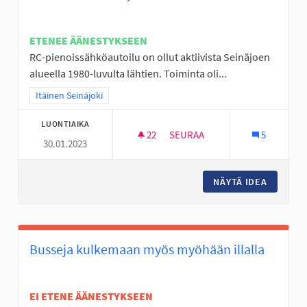
ETENEE ÄÄNESTYKSEEN
RC-pienoissähköautoilu on ollut aktiivista Seinäjoen
alueella 1980-luvulta lähtien. Toiminta oli...
Rajaa tulokset teeman mukaan: Itäinen Seinäjoki
Itäinen Seinäjoki
LUONTIAIKA
22
22 SEURAAJAA
SEURAA
5
30.01.2023
RC SISÄRATA SEINÄJOELLE
NÄYTÄ IDEA
RC SISÄ
Busseja kulkemaan myös myöhään illalla
EI ETENE ÄÄNESTYKSEEN