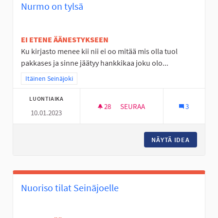
Nurmo on tylsä
EI ETENE ÄÄNESTYKSEEN
Ku kirjasto menee kii nii ei oo mitää mis olla tuol
pakkases ja sinne jäätyy hankkikaa joku olo...
Rajaa tulokset teeman mukaan: Itäinen Seinäjoki
Itäinen Seinäjoki
LUONTIAIKA
28
28 SEURAAJAA
SEURAA
3
10.01.2023
NURMO ON TYLSÄ
NÄYTÄ IDEA
NURMO 
Nuoriso tilat Seinäjoelle