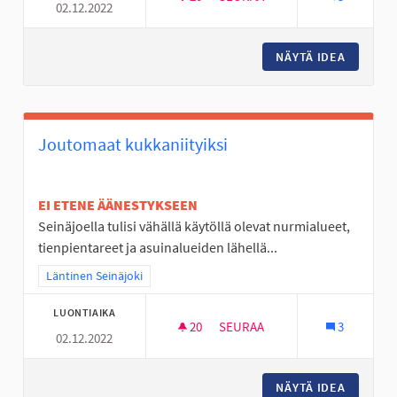
02.12.2022
TÄYSIMITTAINEN FRISBEEGOL
NÄYTÄ IDEA
TÄYSIMI
Joutomaat kukkaniityiksi
EI ETENE ÄÄNESTYKSEEN
Seinäjoella tulisi vähällä käytöllä olevat nurmialueet,
tienpientareet ja asuinalueiden lähellä...
Rajaa tulokset teeman mukaan: Läntinen Seinäjoki
Läntinen Seinäjoki
LUONTIAIKA
20
20 SEURAAJAA
SEURAA
3
02.12.2022
JOUTOMAAT KUKKANIITYIKSI
NÄYTÄ IDEA
JOUTOMA