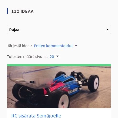
112 IDEAA
Rajaa
Järjestä ideat:
Eniten kommentoidut
Tulosten määrä sivulla:
20
RC sisärata Seinäjoelle