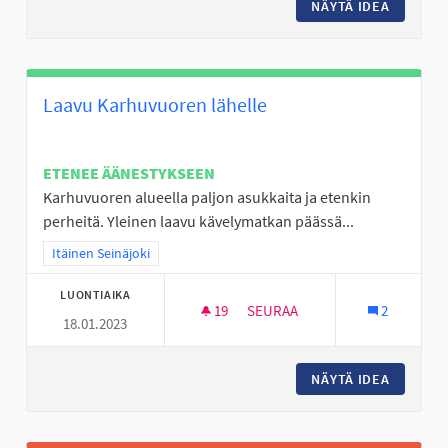
NÄYTÄ IDEA
LÄHILII
Laavu Karhuvuoren lähelle
ETENEE ÄÄNESTYKSEEN
Karhuvuoren alueella paljon asukkaita ja etenkin
perheitä. Yleinen laavu kävelymatkan päässä...
Rajaa tulokset teeman mukaan: Itäinen Seinäjoki
Itäinen Seinäjoki
LUONTIAIKA
19
19 SEURAAJAA
SEURAA
2
18.01.2023
LAAVU KARHUVUOREN LÄHELL
NÄYTÄ IDEA
LAAVU 