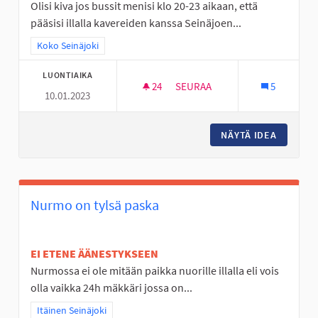
Olisi kiva jos bussit menisi klo 20-23 aikaan, että
pääsisi illalla kavereiden kanssa Seinäjoen...
Rajaa tulokset teeman mukaan: Koko Seinäjoki
Koko Seinäjoki
LUONTIAIKA
24
24 SEURAAJAA
SEURAA
5
10.01.2023
BUSSEJA KULKEMAAN MYÖS MY
NÄYTÄ IDEA
BUSSEJA
Nurmo on tylsä paska
EI ETENE ÄÄNESTYKSEEN
Nurmossa ei ole mitään paikka nuorille illalla eli vois
olla vaikka 24h mäkkäri jossa on...
Rajaa tulokset teeman mukaan: Itäinen Seinäjoki
Itäinen Seinäjoki