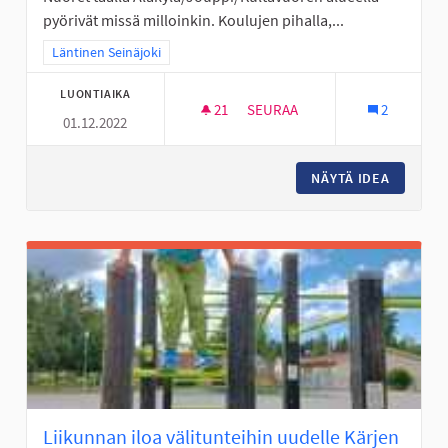
pyörivät missä milloinkin. Koulujen pihalla,...
Rajaa tulokset teeman mukaan: Läntinen Seinäjoki
Läntinen Seinäjoki
LUONTIAIKA
21
21 SEURAAJAA
SEURAA
2
01.12.2022
NUORISOTILA LÄNTISELLE ALUE
NÄYTÄ IDEA
NUORISO
Liikunnan iloa välitunteihin uudelle Kärjen