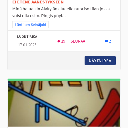
EI ETENE ÄÄNESTYKSEEN
Minä haluaisin Alakylän alueelle nuoriso tilan jossa
voisi olla esim. Pingis pöytä.
Rajaa tulokset teeman mukaan: Läntinen Seinäjoki
Läntinen Seinäjoki
LUONTIAIKA
19
19 SEURAAJAA
SEURAA
2
17.01.2023
NUORISO TILAT SEINÄJOELLE
NÄYTÄ IDEA
NUORISO