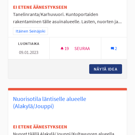
EI ETENE ÄÄNESTYKSEEN
Tanelinranta/Karhuvuori. Kuntoportaiden
rakentaminen tälle asuinalueelle. Lasten, nuorten ja...
Rajaa tulokset teeman mukaan: Itäinen Seinäjoki
Itäinen Seinäjoki
LUONTIAIKA
19
19 SEURAAJAA
SEURAA
2
09.01.2023
KUNTOPORTAAT TANELINRANT
NÄYTÄ IDEA
KUNTOP
Nuorisotila läntiselle alueelle
(Alakylä/Jouppi)
EI ETENE ÄÄNESTYKSEEN
Nuoret täällä Alakylä/Jouppi/Kultavuoren alueella