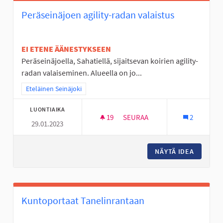
Peräseinäjoen agility-radan valaistus
EI ETENE ÄÄNESTYKSEEN
Peräseinäjoella, Sahatiellä, sijaitsevan koirien agility-
radan valaiseminen. Alueella on jo...
Rajaa tulokset teeman mukaan: Eteläinen Seinäjoki
Eteläinen Seinäjoki
LUONTIAIKA
19
19 SEURAAJAA
SEURAA
2
29.01.2023
PERÄSEINÄJOEN AGILITY-RADA
NÄYTÄ IDEA
PERÄSEI
Kuntoportaat Tanelinrantaan