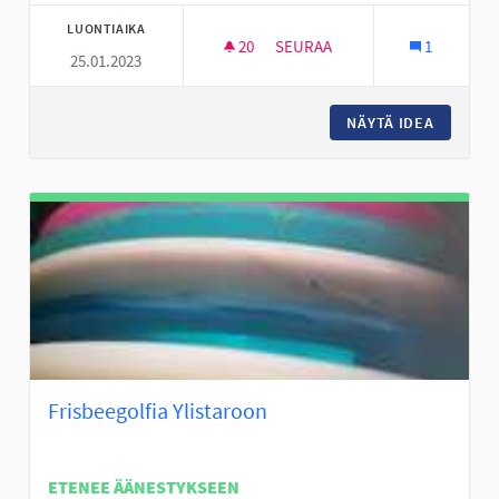
LUONTIAIKA
20
20 SEURAAJAA
SEURAA
1
25.01.2023
NUORISOTILA 24H
NÄYTÄ IDEA
NUORISO
Frisbeegolfia Ylistaroon
ETENEE ÄÄNESTYKSEEN