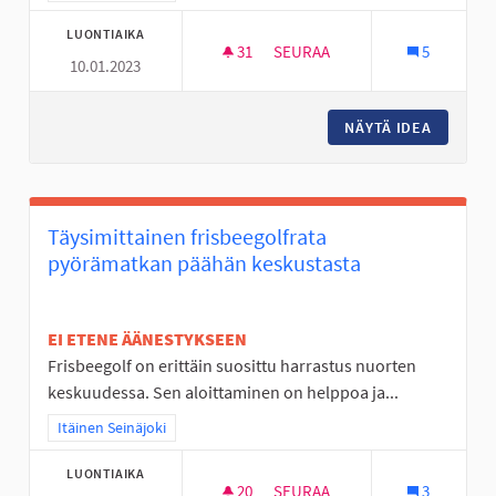
LUONTIAIKA
31
31 SEURAAJAA
SEURAA
5
10.01.2023
NURMO ON TYLSÄ PASKA
NÄYTÄ IDEA
NURMO O
Täysimittainen frisbeegolfrata
pyörämatkan päähän keskustasta
EI ETENE ÄÄNESTYKSEEN
Frisbeegolf on erittäin suosittu harrastus nuorten
keskuudessa. Sen aloittaminen on helppoa ja...
Rajaa tulokset teeman mukaan: Itäinen Seinäjoki
Itäinen Seinäjoki
LUONTIAIKA
20
20 SEURAAJAA
SEURAA
3