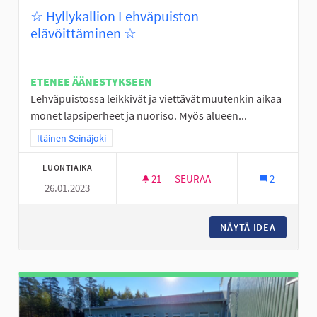
☆ Hyllykallion Lehväpuiston
elävöittäminen ☆
ETENEE ÄÄNESTYKSEEN
Lehväpuistossa leikkivät ja viettävät muutenkin aikaa
monet lapsiperheet ja nuoriso. Myös alueen...
Rajaa tulokset teeman mukaan: Itäinen Seinäjoki
Itäinen Seinäjoki
LUONTIAIKA
21
21 SEURAAJAA
SEURAA
2
26.01.2023
☆ HYLLYKALLION LEHVÄPUIST
NÄYTÄ IDEA
☆ HYLLY