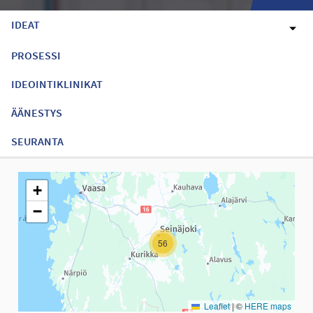
IDEAT
PROSESSI
IDEOINTIKLINIKAT
ÄÄNESTYS
SEURANTA
Seuraavassa elementissä on kartta, joka esittää tämän sivun tiet
+
−
56
Leaflet
|
©
HERE maps