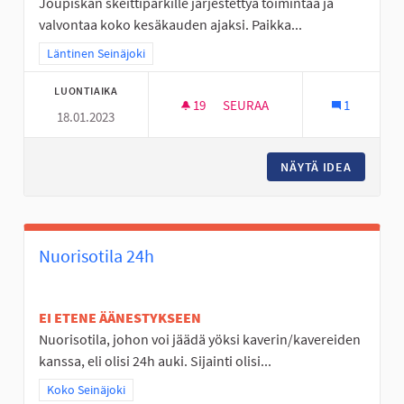
Joupiskan skeittiparkille järjestettyä toimintaa ja
valvontaa koko kesäkauden ajaksi. Paikka...
Rajaa tulokset teeman mukaan: Läntinen Seinäjoki
Läntinen Seinäjoki
LUONTIAIKA
19
19 SEURAAJAA
SEURAA
1
18.01.2023
JÄRJESTETTYÄ TOIMINTAA JOU
NÄYTÄ IDEA
JÄRJEST
Nuorisotila 24h
EI ETENE ÄÄNESTYKSEEN
Nuorisotila, johon voi jäädä yöksi kaverin/kavereiden
kanssa, eli olisi 24h auki. Sijainti olisi...
Rajaa tulokset teeman mukaan: Koko Seinäjoki
Koko Seinäjoki