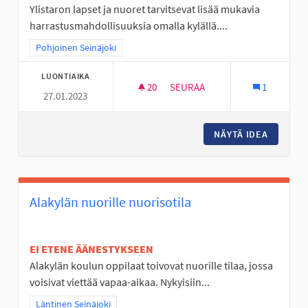
Ylistaron lapset ja nuoret tarvitsevat lisää mukavia
harrastusmahdollisuuksia omalla kylällä....
Rajaa tulokset teeman mukaan: Pohjoinen Seinäjoki
Pohjoinen Seinäjoki
LUONTIAIKA
20
20 SEURAAJAA
SEURAA
1
27.01.2023
FRISBEEGOLFIA YLISTAROON
NÄYTÄ IDEA
FRISBEE
Alakylän nuorille nuorisotila
EI ETENE ÄÄNESTYKSEEN
Alakylän koulun oppilaat toivovat nuorille tilaa, jossa
voisivat viettää vapaa-aikaa. Nykyisiin...
Rajaa tulokset teeman mukaan: Läntinen Seinäjoki
Läntinen Seinäjoki