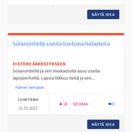
NÄYTÄ IDEA
ESTERAT
Solanontielle useita tuntuvia hidasteita
EI ETENE ÄÄNESTYKSEEN
Solanontiellä ja sen sivukaduilla asuu useita
lapsiperheitä. Lapsia liikkuu tiellä ja sen...
Rajaa tulokset teeman mukaan: Itäinen Seinäjoki
Itäinen Seinäjoki
LUONTIAIKA
18
18 SEURAAJAA
SEURAA
0
31.01.2023
SOLANONTIELLE USEITA TUNTU
NÄYTÄ IDEA
SOLANON