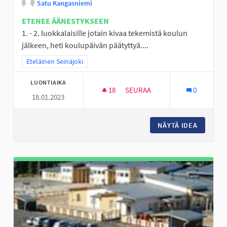
Satu Kangasniemi
ETENEE ÄÄNESTYKSEEN
1. - 2. luokkalaisille jotain kivaa tekemistä koulun
jälkeen, heti koulupäivän päätyttyä....
Rajaa tulokset teeman mukaan: Eteläinen Seinäjoki
Eteläinen Seinäjoki
LUONTIAIKA
18
18 SEURAAJAA
SEURAA
0
18.01.2023
PERÄSEINÄJOELLE TEKEMISTÄ
NÄYTÄ IDEA
PERÄSEI