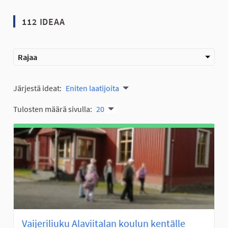
112 IDEAA
Rajaa
Järjestä ideat:
Eniten laatijoita
Tulosten määrä sivulla:
20
Vaijeriliuku Alaviitalan koulun kentälle