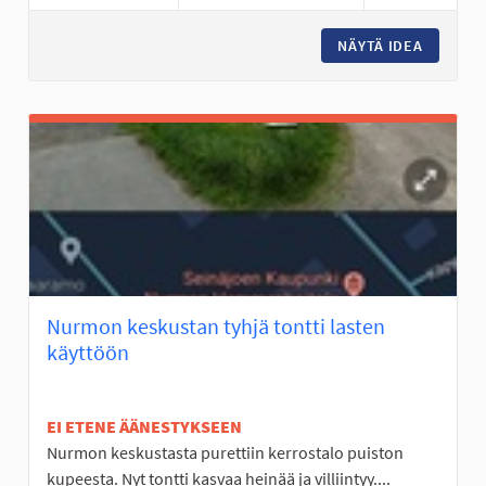
NÄYTÄ IDEA
FRISBEE
Nurmon keskustan tyhjä tontti lasten
käyttöön
EI ETENE ÄÄNESTYKSEEN
Nurmon keskustasta purettiin kerrostalo puiston
kupeesta. Nyt tontti kasvaa heinää ja villiintyy....