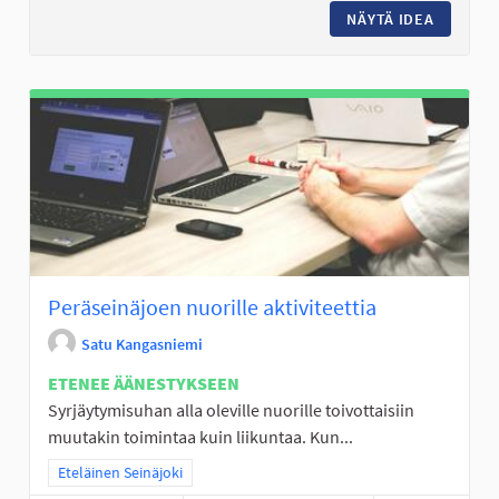
NÄYTÄ IDEA
FRISBEE
Peräseinäjoen nuorille aktiviteettia
Satu Kangasniemi
ETENEE ÄÄNESTYKSEEN
Syrjäytymisuhan alla oleville nuorille toivottaisiin
muutakin toimintaa kuin liikuntaa. Kun...
Rajaa tulokset teeman mukaan: Eteläinen Seinäjoki
Eteläinen Seinäjoki