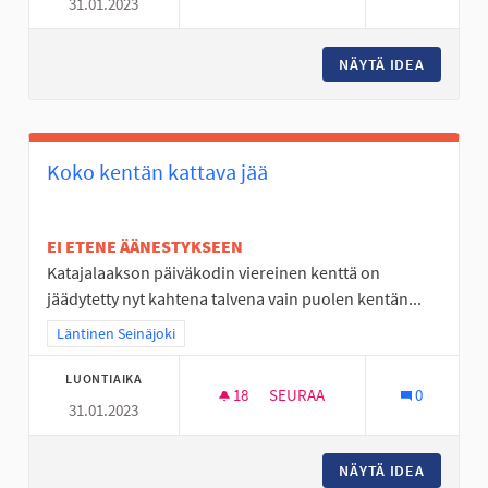
31.01.2023
LUONTOTUTKIMUSSALKKUJA 
NÄYTÄ IDEA
LUONTO
Koko kentän kattava jää
EI ETENE ÄÄNESTYKSEEN
Katajalaakson päiväkodin viereinen kenttä on
jäädytetty nyt kahtena talvena vain puolen kentän...
Rajaa tulokset teeman mukaan: Läntinen Seinäjoki
Läntinen Seinäjoki
LUONTIAIKA
18
18 SEURAAJAA
SEURAA
0
31.01.2023
KOKO KENTÄN KATTAVA JÄÄ
NÄYTÄ IDEA
KOKO KE