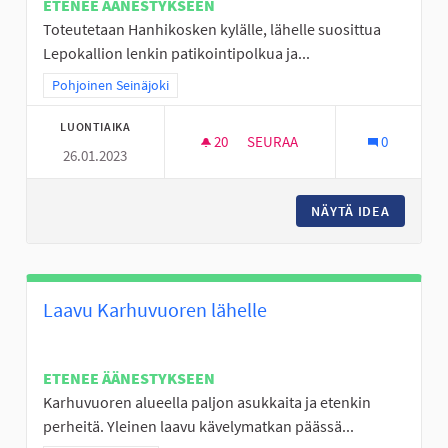
ETENEE ÄÄNESTYKSEEN
Toteutetaan Hanhikosken kylälle, lähelle suosittua
Lepokallion lenkin patikointipolkua ja...
Rajaa tulokset teeman mukaan: Pohjoinen Seinäjoki
Pohjoinen Seinäjoki
LUONTIAIKA
20
20 SEURAAJAA
SEURAA
0
26.01.2023
AISTIEN METSÄ "OUTOLA" HAN
NÄYTÄ IDEA
AISTIEN
Laavu Karhuvuoren lähelle
ETENEE ÄÄNESTYKSEEN
Karhuvuoren alueella paljon asukkaita ja etenkin
perheitä. Yleinen laavu kävelymatkan päässä...