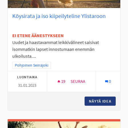
Köysirata ja iso kiipeilyteline Ylistaroon
EI ETENE ÄÄNESTYKSEEN
Uudet ja haastavammat leikkivälineet saisivat
isommatkin lapset innostumaan enemmän
ulkoilusta....
Rajaa tulokset teeman mukaan: Pohjoinen Seinäjoki
Pohjoinen Seinäjoki
LUONTIAIKA
19
19 SEURAAJAA
SEURAA
0
31.01.2023
KÖYSIRATA JA ISO KIIPEILYTEL
NÄYTÄ IDEA
KÖYSIRA