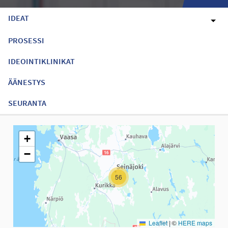
IDEAT
PROSESSI
IDEOINTIKLINIKAT
ÄÄNESTYS
SEURANTA
Seuraavassa elementissä on kartta, joka esittää tämän sivun tiet
+
−
56
Leaflet
|
©
HERE maps