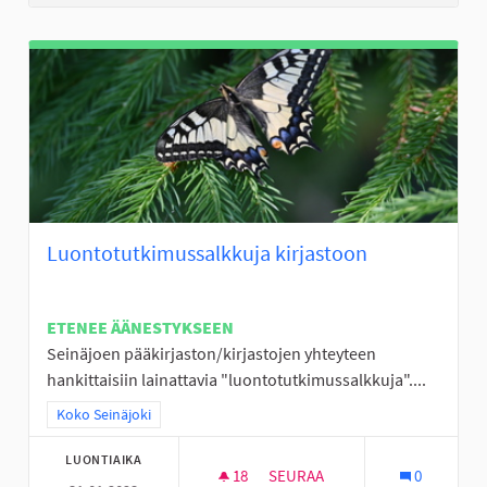
Luontotutkimussalkkuja kirjastoon
ETENEE ÄÄNESTYKSEEN
Seinäjoen pääkirjaston/kirjastojen yhteyteen
hankittaisiin lainattavia "luontotutkimussalkkuja"....
Rajaa tulokset teeman mukaan: Koko Seinäjoki
Koko Seinäjoki
LUONTIAIKA
18
18 SEURAAJAA
SEURAA
0