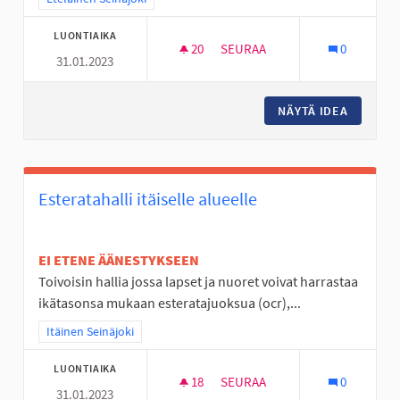
LUONTIAIKA
20
20 SEURAAJAA
SEURAA
0
31.01.2023
JOKIVARSISEIKKAILU
NÄYTÄ IDEA
JOKIVAR
Esteratahalli itäiselle alueelle
EI ETENE ÄÄNESTYKSEEN
Toivoisin hallia jossa lapset ja nuoret voivat harrastaa
ikätasonsa mukaan esteratajuoksua (ocr),...
Rajaa tulokset teeman mukaan: Itäinen Seinäjoki
Itäinen Seinäjoki
LUONTIAIKA
18
18 SEURAAJAA
SEURAA
0
31.01.2023
ESTERATAHALLI ITÄISELLE ALU