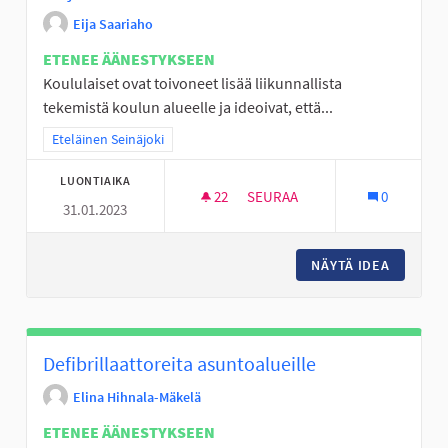
Eija Saariaho
ETENEE ÄÄNESTYKSEEN
Koululaiset ovat toivoneet lisää liikunnallista
tekemistä koulun alueelle ja ideoivat, että...
Rajaa tulokset teeman mukaan: Eteläinen Seinäjoki
Eteläinen Seinäjoki
LUONTIAIKA
22
22 SEURAAJAA
SEURAA
0
31.01.2023
VAIJERILIUKU ALAVIITALAN K
NÄYTÄ IDEA
VAIJERI
Defibrillaattoreita asuntoalueille
Elina Hihnala-Mäkelä
ETENEE ÄÄNESTYKSEEN