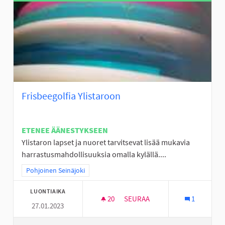
Frisbeegolfia Ylistaroon
ETENEE ÄÄNESTYKSEEN
Ylistaron lapset ja nuoret tarvitsevat lisää mukavia
harrastusmahdollisuuksia omalla kylällä....
Rajaa tulokset teeman mukaan: Pohjoinen Seinäjoki
Pohjoinen Seinäjoki
LUONTIAIKA
20
20 SEURAAJAA
SEURAA
1
27.01.2023
FRISBEEGOLFIA YLISTAROON