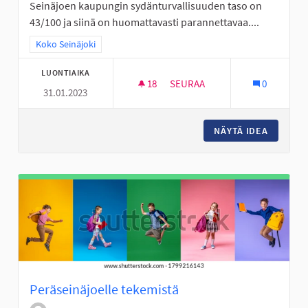
Seinäjoen kaupungin sydänturvallisuuden taso on
43/100 ja siinä on huomattavasti parannettavaa....
Rajaa tulokset teeman mukaan: Koko Seinäjoki
Koko Seinäjoki
LUONTIAIKA
18
18 SEURAAJAA
SEURAA
0
31.01.2023
DEFIBRILLAATTOREITA ASUNTO
NÄYTÄ IDEA
DEFIBRI
Peräseinäjoelle tekemistä