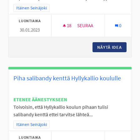
Rajaa tulokset teeman mukaan: Itäinen Seinäjoki
Itäinen Seinäjoki
LUONTIAIKA
18
18 SEURAAJAA
SEURAA
0
30.01.2023
NURMON KESKUSTAN TYHJÄ T
NÄYTÄ IDEA
NURMON 
Piha salibandy kenttä Hyllykallio koululle
ETENEE ÄÄNESTYKSEEN
Toivoisin, että Hyllykallio koulun pihaan tulisi
salibandy kenttä ettei tarvitse lähteä...
Rajaa tulokset teeman mukaan: Itäinen Seinäjoki
Itäinen Seinäjoki
LUONTIAIKA