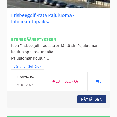
Frisbeegolf -rata Pajuluoma -
lähiliikuntapaikka
ETENEE ÄÄNESTYKSEEN
Idea Frisbeegolf -radasta on lähtöisin Pajuluoman
koulun oppilaskunnalta.
Pajuluoman koulun...
Rajaa tulokset teeman mukaan: Läntinen Seinäjoki
Läntinen Seinäjoki
LUONTIAIKA
19
19 SEURAAJAA
SEURAA
0
30.01.2023
FRISBEEGOLF -RATA PAJULUOM
NÄYTÄ IDEA
FRISBEE