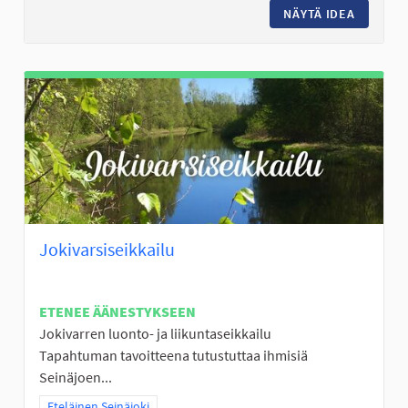
NÄYTÄ IDEA
TRAMPOL
Jokivarsiseikkailu
ETENEE ÄÄNESTYKSEEN
Jokivarren luonto- ja liikuntaseikkailu
Tapahtuman tavoitteena tutustuttaa ihmisiä
Seinäjoen...
Rajaa tulokset teeman mukaan: Eteläinen Seinäjoki
Eteläinen Seinäjoki