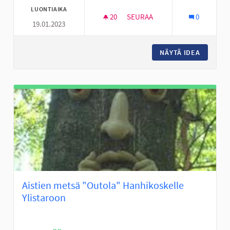
LUONTIAIKA
20
20 SEURAAJAA
SEURAA
0
19.01.2023
PERÄSEINÄJOEN NUORILLE AKT
NÄYTÄ IDEA
PERÄSEI
Aistien metsä "Outola" Hanhikoskelle
Ylistaroon