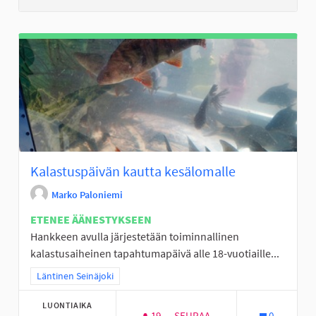
Kalastuspäivän kautta kesälomalle
Marko Paloniemi
ETENEE ÄÄNESTYKSEEN
Hankkeen avulla järjestetään toiminnallinen
kalastusaiheinen tapahtumapäivä alle 18-vuotiaille...
Rajaa tulokset teeman mukaan: Läntinen Seinäjoki
Läntinen Seinäjoki
LUONTIAIKA
19
19 SEURAAJAA
SEURAA
0