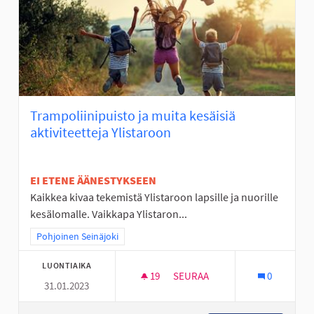
Trampoliinipuisto ja muita kesäisiä
aktiviteetteja Ylistaroon
EI ETENE ÄÄNESTYKSEEN
Kaikkea kivaa tekemistä Ylistaroon lapsille ja nuorille
kesälomalle. Vaikkapa Ylistaron...
Rajaa tulokset teeman mukaan: Pohjoinen Seinäjoki
Pohjoinen Seinäjoki
LUONTIAIKA
19
19 SEURAAJAA
SEURAA
0
31.01.2023
TRAMPOLIINIPUISTO JA MUITA 