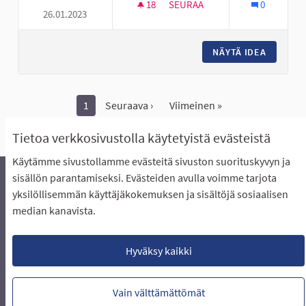
18
18 SEURAAJAA
SEURAA
0
26.01.2023
PIHA SALIBANDY KENTTÄ HYLL
NÄYTÄ IDEA
PIHA SA
1
Seuraava ›
Viimeinen »
Näytä kaikki peruutetut ideat
Tietoa verkkosivustolla käytetyistä evästeistä
Käytämme sivustollamme evästeitä sivuston suorituskyvyn ja
sisällön parantamiseksi. Evästeiden avulla voimme tarjota
yksilöllisemmän käyttäjäkokemuksen ja sisältöjä sosiaalisen
Äänestyksen pikaohjeet
Usein kysytyt kysymykset
median kanavista.
Näin äänestät Asukasbudjetissa
Yhteystiedot
Aluerajaukset ja budjetin jakautuminen alueille
Käyttöehdot asukkaille
Lataa avoimet datatiedostot
Hyväksy kaikki
Evästeasetukset
Vain välttämättömät