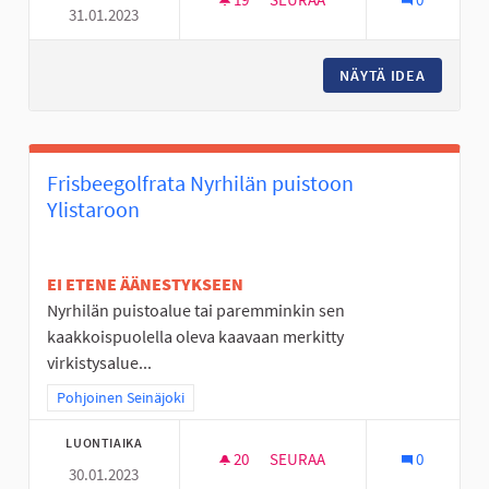
31.01.2023
KALASTUSPÄIVÄN KAUTTA KES
NÄYTÄ IDEA
KALASTU
Frisbeegolfrata Nyrhilän puistoon
Ylistaroon
EI ETENE ÄÄNESTYKSEEN
Nyrhilän puistoalue tai paremminkin sen
kaakkoispuolella oleva kaavaan merkitty
virkistysalue...
Rajaa tulokset teeman mukaan: Pohjoinen Seinäjoki
Pohjoinen Seinäjoki
LUONTIAIKA
20
20 SEURAAJAA
SEURAA
0
30.01.2023
FRISBEEGOLFRATA NYRHILÄN 