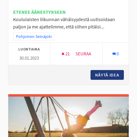
ETENEE ÄÄNESTYKSEEN
Koululaisten liikunnan vähäisyydestä uutisoidaan
paljon ja me ajattelimme, että siihen pitäisi...
Rajaa tulokset teeman mukaan: Pohjoinen Seinäjoki
Pohjoinen Seinäjoki
LUONTIAIKA
21
21 SEURAAJAA
SEURAA
0
30.01.2023
MOBO- ELI MOBIILISUUNNISTU
NÄYTÄ IDEA
MOBO- E