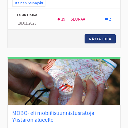
Rajaa tulokset teeman mukaan: Itäinen Seinäjoki
Itäinen Seinäjoki
LUONTIAIKA
19
19 SEURAAJAA
SEURAA
2
18.01.2023
LAAVU KARHUVUOREN LÄHELL
NÄYTÄ IDEA
LAAVU 
MOBO- eli mobiilisuunnistusratoja
Ylistaron alueelle