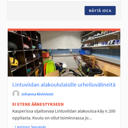
NÄYTÄ IDEA
HIDASTE
Lintuviidan alakoululaisille urheiluvälineitä
Johanna Kiviniemi
EI ETENE ÄÄNESTYKSEEN
Kasperissa sijaitsevaa Lintuviidan alakoulua käy n.200
oppilasta. Koulu on ollut toiminnassa jo...
Rajaa tulokset teeman mukaan: Läntinen Seinäjoki
Läntinen Seinäjoki