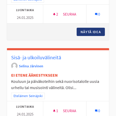
LUONTIAIKA
2
2 SEURAAJAA
SEURAA
0
24.01.2025
WC LIIKENNE- JA FIILISPUIST
NÄYTÄ IDEA
WC LIIK
Sisä- ja ulkoiluvälineitä
Selina Järvinen
EI ETENE ÄÄNESTYKSEEN
Kouluun ja päiväkoteihin sekä nuorisotalolle uusia
urheilu tai musisointi välineitä. Olisi...
Rajaa tulokset teeman mukaan: Eteläinen Seinäjoki
Eteläinen Seinäjoki
LUONTIAIKA
1
1 SEURAAJA
SEURAA
0
24.01.2025
SISÄ- JA ULKOILUVÄLINEITÄ