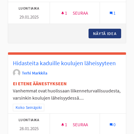
LUONTIAIKA
1
1 SEURAAJA
SEURAA
1
29.01.2025
ULKOKUNTOSALI KUOPPAMET
NÄYTÄ IDEA
ULKOKU
Hidasteita kaduille koulujen läheisyyteen
Terhi Markkila
EI ETENE ÄÄNESTYKSEEN
Vanhemmat ovat huolissaan liikenneturvallisuudesta,
varsinkin koulujen läheisyydessä....
Rajaa tulokset teeman mukaan: Koko Seinäjoki
Koko Seinäjoki
LUONTIAIKA
1
1 SEURAAJA
SEURAA
0
28.01.2025
HIDASTEITA KADUILLE KOULUJ