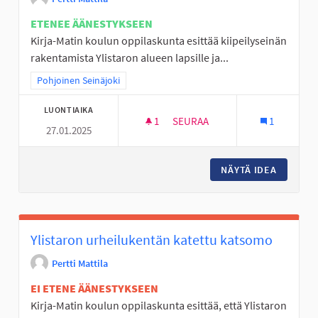
ETENEE ÄÄNESTYKSEEN
Kirja-Matin koulun oppilaskunta esittää kiipeilyseinän
rakentamista Ylistaron alueen lapsille ja...
Rajaa tulokset teeman mukaan: Pohjoinen Seinäjoki
Pohjoinen Seinäjoki
LUONTIAIKA
1
1 SEURAAJA
SEURAA
1
27.01.2025
KIIPEILYSEINÄ LAPSILLE
NÄYTÄ IDEA
KIIPEIL
Ylistaron urheilukentän katettu katsomo
Pertti Mattila
EI ETENE ÄÄNESTYKSEEN
Kirja-Matin koulun oppilaskunta esittää, että Ylistaron