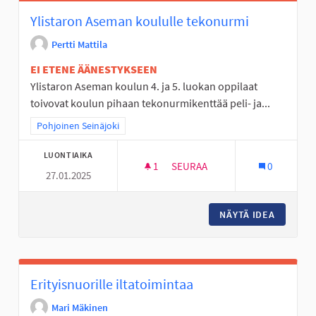
Ylistaron Aseman koululle tekonurmi
Pertti Mattila
EI ETENE ÄÄNESTYKSEEN
Ylistaron Aseman koulun 4. ja 5. luokan oppilaat
toivovat koulun pihaan tekonurmikenttää peli- ja...
Rajaa tulokset teeman mukaan: Pohjoinen Seinäjoki
Pohjoinen Seinäjoki
LUONTIAIKA
1
1 SEURAAJA
SEURAA
0
27.01.2025
YLISTARON ASEMAN KOULULL
NÄYTÄ IDEA
YLISTAR
Erityisnuorille iltatoimintaa
Mari Mäkinen