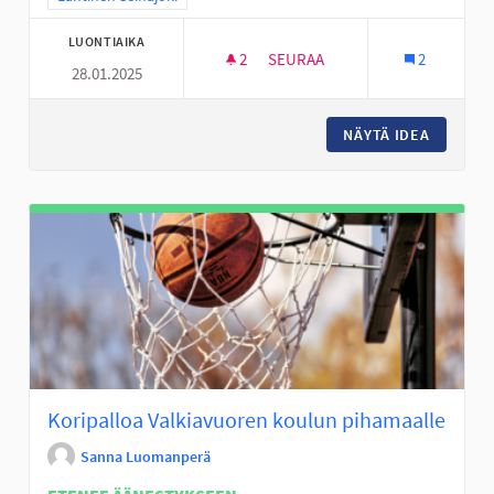
LUONTIAIKA
2
2 SEURAAJAA
SEURAA
2
28.01.2025
LINTUVIIDAN ALAKOULULAISIL
NÄYTÄ IDEA
LINTUVI
Koripalloa Valkiavuoren koulun pihamaalle
Sanna Luomanperä