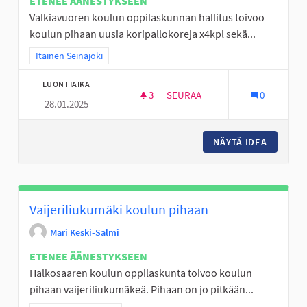
ETENEE ÄÄNESTYKSEEN
Valkiavuoren koulun oppilaskunnan hallitus toivoo
koulun pihaan uusia koripallokoreja x4kpl sekä...
Rajaa tulokset teeman mukaan: Itäinen Seinäjoki
Itäinen Seinäjoki
LUONTIAIKA
3
3 SEURAAJAA
SEURAA
0
28.01.2025
KORIPALLOA VALKIAVUOREN K
NÄYTÄ IDEA
KORIPAL
Vaijeriliukumäki koulun pihaan
Mari Keski-Salmi
ETENEE ÄÄNESTYKSEEN
Halkosaaren koulun oppilaskunta toivoo koulun
pihaan vaijeriliukumäkeä. Pihaan on jo pitkään...