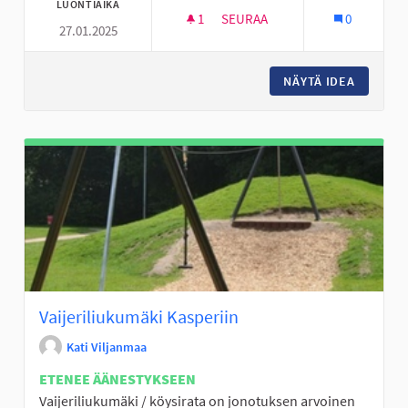
LUONTIAIKA
1
1 SEURAAJA
SEURAA
0
27.01.2025
KOULURUUAN KEHITTÄMINEN
NÄYTÄ IDEA
KOULUR
Vaijeriliukumäki Kasperiin
Kati Viljanmaa
ETENEE ÄÄNESTYKSEEN
Vaijeriliukumäki / köysirata on jonotuksen arvoinen