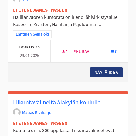
EI ETENE ÄÄNESTYKSEEN
Hallilanvuoren kuntorata on hieno lähivirkistysalue
Kasperin, Kivistön, Hallilan ja Pajuluoman...
Rajaa tulokset teeman mukaan: Läntinen Seinäjoki
Läntinen Seinäjoki
LUONTIAIKA
1
1 SEURAAJA
SEURAA
0
29.01.2025
HALLILANVUOREN ASUINALUEE
NÄYTÄ IDEA
HALLILA
Liikuntavälineitä Alakylän koululle
Matias Kiviharju
EI ETENE ÄÄNESTYKSEEN
Koululla on n. 300 oppilasta. Liikuntavälineet ovat