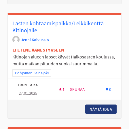
Lasten kohtaamispaikka/Leikkikenttä
Kitinojalle
Jenni Koivusalo
EI ETENE ÄÄNESTYKSEEN
Kitinojan alueen lapset käyvät Halkosaaren koulussa,
mutta matkan pituuden vuoksi suurimmalla...
Rajaa tulokset teeman mukaan: Pohjoinen Seinäjoki
Pohjoinen Seinäjoki
LUONTIAIKA
1
1 SEURAAJA
SEURAA
0
27.01.2025
LASTEN KOHTAAMISPAIKKA/LEI
NÄYTÄ IDEA
LASTEN 