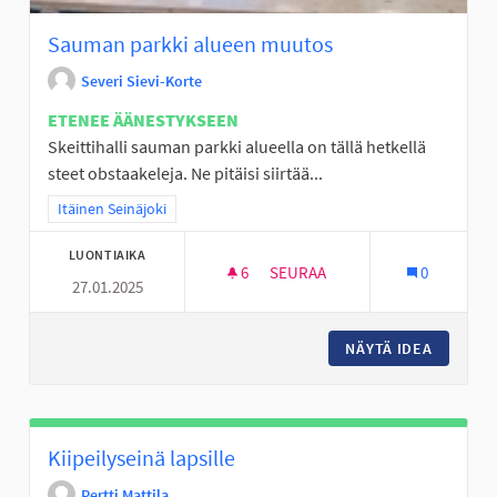
Sauman parkki alueen muutos
Severi Sievi-Korte
ETENEE ÄÄNESTYKSEEN
Skeittihalli sauman parkki alueella on tällä hetkellä
steet obstaakeleja. Ne pitäisi siirtää...
Rajaa tulokset teeman mukaan: Itäinen Seinäjoki
Itäinen Seinäjoki
LUONTIAIKA
6
6 SEURAAJAA
SEURAA
0
27.01.2025
SAUMAN PARKKI ALU
NÄYTÄ IDEA
SAUMAN
Kiipeilyseinä lapsille
Pertti Mattila