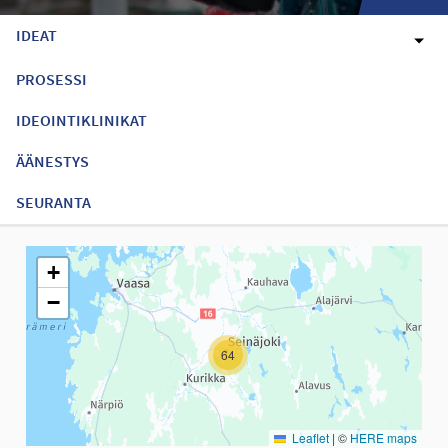
IDEAT
PROSESSI
IDEOINTIKLINIKAT
ÄÄNESTYS
SEURANTA
Seuraavassa elementissä on kartta, joka esittää tämän sivun tiet
+
−
64
Leaflet
|
©
HERE maps