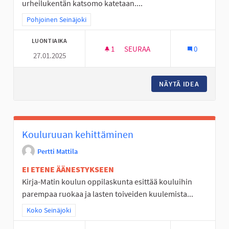
urheilukentän katsomo katetaan....
Rajaa tulokset teeman mukaan: Pohjoinen Seinäjoki
Pohjoinen Seinäjoki
LUONTIAIKA
1
1 SEURAAJA
SEURAA
0
27.01.2025
YLISTARON URHEILUKENTÄN K
NÄYTÄ IDEA
YLISTAR
Kouluruuan kehittäminen
Pertti Mattila
EI ETENE ÄÄNESTYKSEEN
Kirja-Matin koulun oppilaskunta esittää kouluihin
parempaa ruokaa ja lasten toiveiden kuulemista...
Rajaa tulokset teeman mukaan: Koko Seinäjoki
Koko Seinäjoki