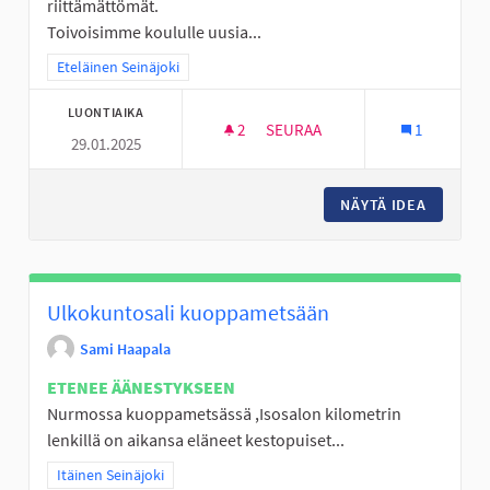
riittämättömät.
Toivoisimme koululle uusia...
Rajaa tulokset teeman mukaan: Eteläinen Seinäjoki
Eteläinen Seinäjoki
LUONTIAIKA
2
2 SEURAAJAA
SEURAA
1
29.01.2025
LIIKUNTAVÄLINEITÄ ALAKYLÄN
NÄYTÄ IDEA
LIIKUNT
Ulkokuntosali kuoppametsään
Sami Haapala
ETENEE ÄÄNESTYKSEEN
Nurmossa kuoppametsässä ,Isosalon kilometrin
lenkillä on aikansa eläneet kestopuiset...
Rajaa tulokset teeman mukaan: Itäinen Seinäjoki
Itäinen Seinäjoki