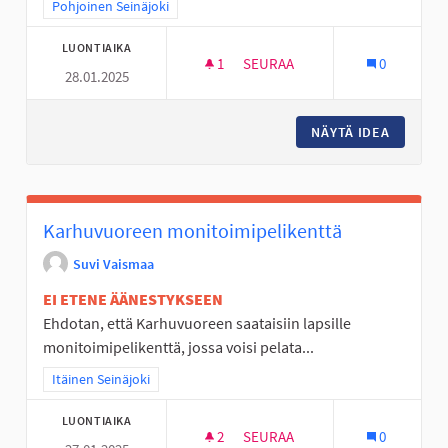
Rajaa tulokset teeman mukaan: Pohjoinen Seinäjoki
Pohjoinen Seinäjoki
LUONTIAIKA
1
1 SEURAAJA
SEURAA
0
28.01.2025
VAIJERILIUKUMÄKI KOULUN P
NÄYTÄ IDEA
VAIJERI
Karhuvuoreen monitoimipelikenttä
Suvi Vaismaa
EI ETENE ÄÄNESTYKSEEN
Ehdotan, että Karhuvuoreen saataisiin lapsille
monitoimipelikenttä, jossa voisi pelata...
Rajaa tulokset teeman mukaan: Itäinen Seinäjoki
Itäinen Seinäjoki
LUONTIAIKA
2
2 SEURAAJAA
SEURAA
0