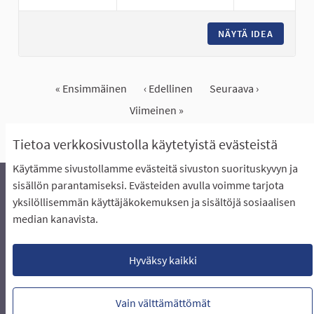
NÄYTÄ IDEA
SISÄ- J
« Ensimmäinen
‹ Edellinen
Seuraava ›
Viimeinen »
Näytä kaikki peruutetut ideat
Tietoa verkkosivustolla käytetyistä evästeistä
Käytämme sivustollamme evästeitä sivuston suorituskyvyn ja
sisällön parantamiseksi. Evästeiden avulla voimme tarjota
yksilöllisemmän käyttäjäkokemuksen ja sisältöjä sosiaalisen
Äänestyksen pikaohjeet
Usein kysytyt kysymykset
median kanavista.
Näin äänestät Asukasbudjetissa
Yhteystiedot
Aluerajaukset ja budjetin jakautuminen alueille
Käyttöehdot asukkaille
Lataa avoimet datatiedostot
Hyväksy kaikki
Evästeasetukset
Vain välttämättömät