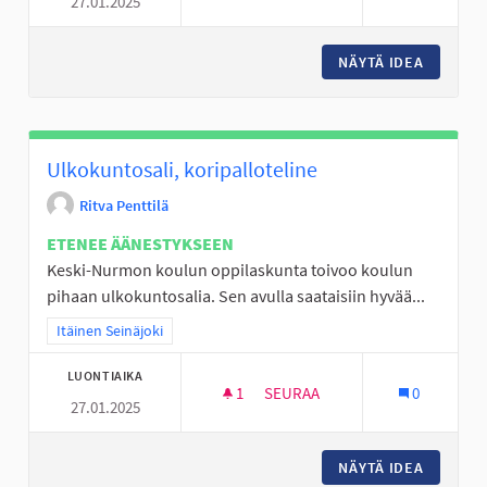
27.01.2025
KARHUVUOREEN MONITOIMIPE
NÄYTÄ IDEA
KARHUV
Ulkokuntosali, koripalloteline
Ritva Penttilä
ETENEE ÄÄNESTYKSEEN
Keski-Nurmon koulun oppilaskunta toivoo koulun
pihaan ulkokuntosalia. Sen avulla saataisiin hyvää...
Rajaa tulokset teeman mukaan: Itäinen Seinäjoki
Itäinen Seinäjoki
LUONTIAIKA
1
1 SEURAAJA
SEURAA
0
27.01.2025
ULKOKUNTOSALI, KORIPALLOT
NÄYTÄ IDEA
ULKOKUN