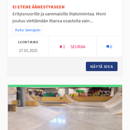
EI ETENE ÄÄNESTYKSEEN
Erityisnuorille ja vammaisille iltatoimintaa. Moni
joutuu viettämään iltansa osastolla vain...
Rajaa tulokset teeman mukaan: Koko Seinäjoki
Koko Seinäjoki
LUONTIAIKA
1
1 SEURAAJA
SEURAA
0
27.01.2025
ERITYISNUORILLE ILTATOIMINT
NÄYTÄ IDEA
ERITYIS