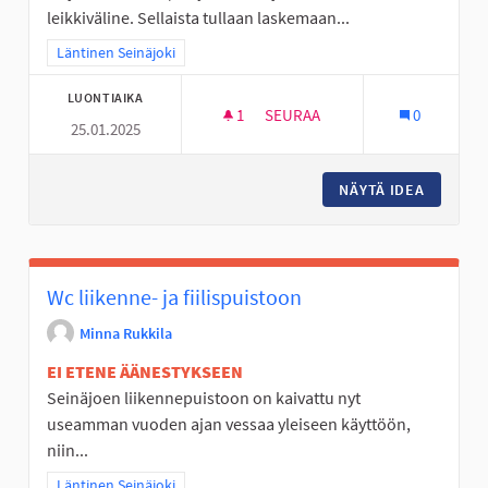
leikkiväline. Sellaista tullaan laskemaan...
Rajaa tulokset teeman mukaan: Läntinen Seinäjoki
Läntinen Seinäjoki
LUONTIAIKA
1
1 SEURAAJA
SEURAA
0
25.01.2025
VAIJERILIUKUMÄKI KASPERIIN
NÄYTÄ IDEA
VAIJERI
Wc liikenne- ja fiilispuistoon
Minna Rukkila
EI ETENE ÄÄNESTYKSEEN
Seinäjoen liikennepuistoon on kaivattu nyt
useamman vuoden ajan vessaa yleiseen käyttöön,
niin...
Rajaa tulokset teeman mukaan: Läntinen Seinäjoki
Läntinen Seinäjoki