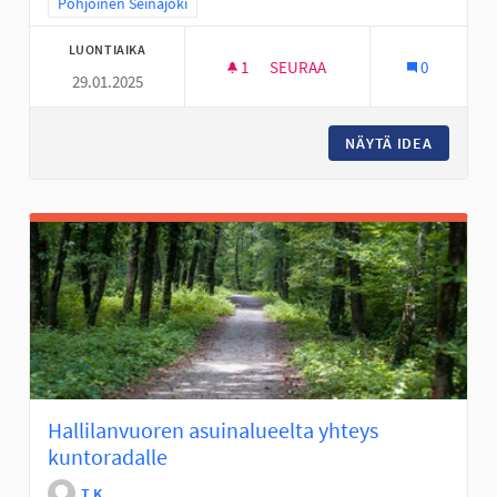
Rajaa tulokset teeman mukaan: Pohjoinen Seinäjoki
Pohjoinen Seinäjoki
LUONTIAIKA
1
1 SEURAAJA
SEURAA
0
29.01.2025
TOPPARLAN KOULULLE KERHOTO
NÄYTÄ IDEA
TOPPARL
Hallilanvuoren asuinalueelta yhteys
kuntoradalle
T K