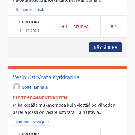
Rajaa tulokset teeman mukaan: Itäinen Seinäjoki
Itäinen Seinäjoki
LUONTIAIKA
1
1 SEURAAJA
SEURAA
0
11.12.2024
ULKOKUNTOSALI POHJAN KA
NÄYTÄ IDEA
ULKOKU
Vesipuisto/rata Kyrkkärille
Soile Hannula
EI ETENE ÄÄNESTYKSEEN
Mikä kesällä mukavempaa kuin viettää päivä veden
äärellä jossa on vesipuistorata. Lainattavia...
Rajaa tulokset teeman mukaan: Läntinen Seinäjoki
Läntinen Seinäjoki
LUONTIAIKA