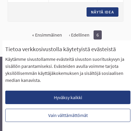
NÄYTÄ IDEA
EI LISÄ
« Ensimmäinen
‹ Edellinen
6
Näytä kaikki peruutetut ideat
Tietoa verkkosivustolla käytetyistä evästeistä
Käytämme sivustollamme evästeitä sivuston suorituskyvyn ja
sisällön parantamiseksi. Evästeiden avulla voimme tarjota
yksilöllisemmän käyttäjäkokemuksen ja sisältöjä sosiaalisen
Äänestyksen pikaohjeet
Usein kysytyt kysymykset
median kanavista.
Näin äänestät Asukasbudjetissa
Yhteystiedot
Aluerajaukset ja budjetin jakautuminen alueille
Käyttöehdot asukkaille
Lataa avoimet datatiedostot
Hyväksy kaikki
Evästeasetukset
Vain välttämättömät
Verkkosivusto luotu
vapaan ohjelmiston
(Ulkoin