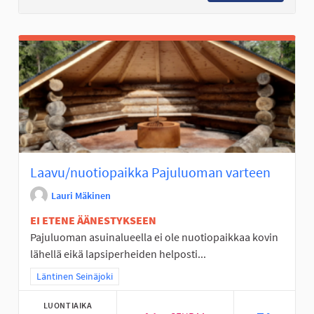
Laavu/nuotiopaikka Pajuluoman varteen
Lauri Mäkinen
EI ETENE ÄÄNESTYKSEEN
Pajuluoman asuinalueella ei ole nuotiopaikkaa kovin
lähellä eikä lapsiperheiden helposti...
Rajaa tulokset teeman mukaan: Läntinen Seinäjoki
Läntinen Seinäjoki
LUONTIAIKA