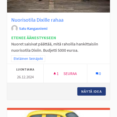
Nuorisotila Dixille rahaa
Satu Kangasniemi
ETENEE ÄÄNESTYKSEEN
Nuoret saisivat päättää, mitä rahoilla hankittaisiin
nuorisotila Dixiin. Budjetti 5000 euroa.
Rajaa tulokset teeman mukaan: Eteläinen Seinäjoki
Eteläinen Seinäjoki
LUONTIAIKA
1
1 SEURAAJA
SEURAA
0
26.12.2024
NUORISOTILA DIXILLE RAHAA
NÄYTÄ IDEA
NUORISO