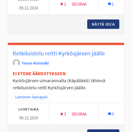
2
2 SEURAAJAA
SEURAA
1
09.12.2024
VESIPUISTO/RATA KYRKKÄRILL
NÄYTÄ IDEA
VESIPUI
Retkiluistelu reitti Kyrkösjärven jäälle
Teuvo Kivimäki
EI ETENE ÄÄNESTYKSEEN
Kyrkösjärven uimarannalta (Käpälikkö) lähtevä
retkiluistelu reitti Kyrkösjärven jäälle.
Rajaa tulokset teeman mukaan: Läntinen Seinäjoki
Läntinen Seinäjoki
LUONTIAIKA
3
3 SEURAAJAA
SEURAA
0
09.12.2024
RETKILUISTELU REITTI KYRKÖ