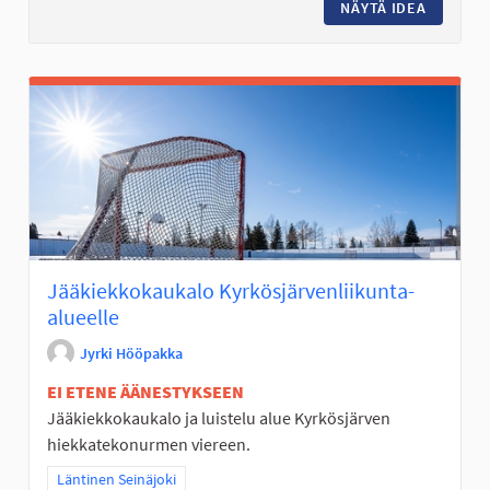
NÄYTÄ IDEA
RETKILU
Jääkiekkokaukalo Kyrkösjärvenliikunta-
alueelle
Jyrki Hööpakka
EI ETENE ÄÄNESTYKSEEN
Jääkiekkokaukalo ja luistelu alue Kyrkösjärven
hiekkatekonurmen viereen.
Rajaa tulokset teeman mukaan: Läntinen Seinäjoki
Läntinen Seinäjoki