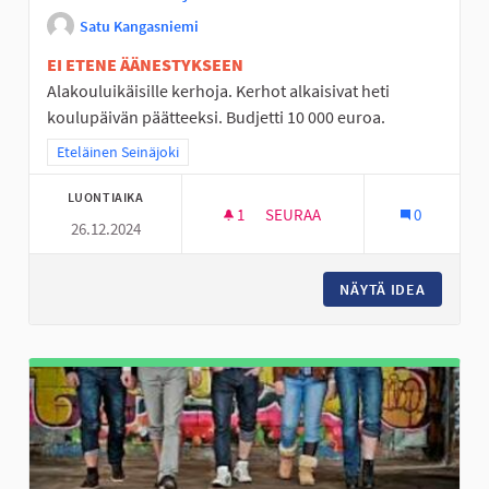
Satu Kangasniemi
EI ETENE ÄÄNESTYKSEEN
Alakouluikäisille kerhoja. Kerhot alkaisivat heti
koulupäivän päätteeksi. Budjetti 10 000 euroa.
Rajaa tulokset teeman mukaan: Eteläinen Seinäjoki
Eteläinen Seinäjoki
LUONTIAIKA
1
1 SEURAAJA
SEURAA
0
26.12.2024
KERHOT KOULUN JÄLKEEN
NÄYTÄ IDEA
KERHOT