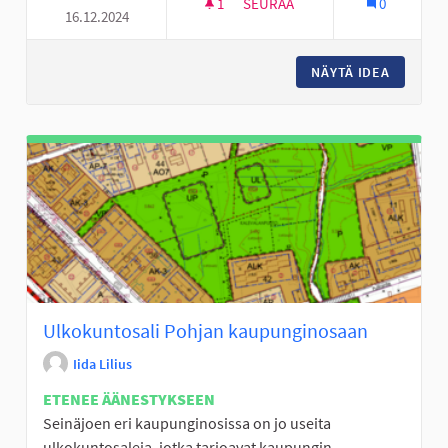
1
1 SEURAAJA
SEURAA
0
16.12.2024
LAAVU/NUOTIOPAIKKA PAJUL
NÄYTÄ IDEA
LAAVU/
Ulkokuntosali Pohjan kaupunginosaan
Iida Lilius
ETENEE ÄÄNESTYKSEEN
Seinäjoen eri kaupunginosissa on jo useita
ulkokuntosaleja, jotka tarjoavat kaupungin...