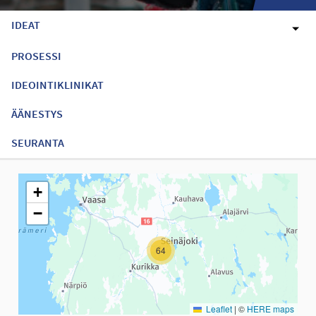
IDEAT
PROSESSI
IDEOINTIKLINIKAT
ÄÄNESTYS
SEURANTA
Seuraavassa elementissä on kartta, joka esittää tämän sivun tiet
+
−
64
Leaflet
|
©
HERE maps