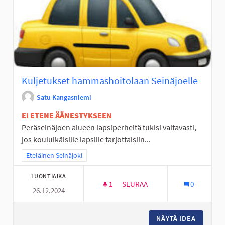
Kuljetukset hammashoitolaan Seinäjoelle
Satu Kangasniemi
EI ETENE ÄÄNESTYKSEEN
Peräseinäjoen alueen lapsiperheitä tukisi valtavasti,
jos kouluikäisille lapsille tarjottaisiin...
Rajaa tulokset teeman mukaan: Eteläinen Seinäjoki
Eteläinen Seinäjoki
LUONTIAIKA
1
1 SEURAAJA
SEURAA
0
26.12.2024
KULJETUKSET HAMMASHOITOL
NÄYTÄ IDEA
KULJET