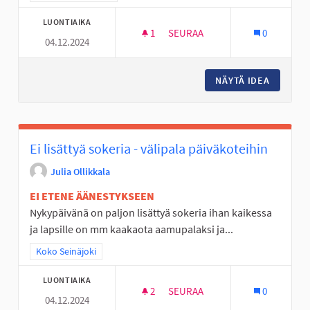
LUONTIAIKA
1
1 SEURAAJA
SEURAA
0
04.12.2024
JÄÄKIEKKOKAUKALO KYRKÖSJÄ
NÄYTÄ IDEA
JÄÄKIEK
Ei lisättyä sokeria - välipala päiväkoteihin
Julia Ollikkala
EI ETENE ÄÄNESTYKSEEN
Nykypäivänä on paljon lisättyä sokeria ihan kaikessa
ja lapsille on mm kaakaota aamupalaksi ja...
Rajaa tulokset teeman mukaan: Koko Seinäjoki
Koko Seinäjoki
LUONTIAIKA
2
2 SEURAAJAA
SEURAA
0
04.12.2024
EI LISÄTTYÄ SOKERIA - VÄLIPA