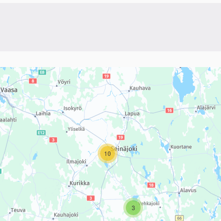
linkki)
sivun tietueet karttapisteinä. Elementtiä voi käyttää ruudunlukijall
10
3