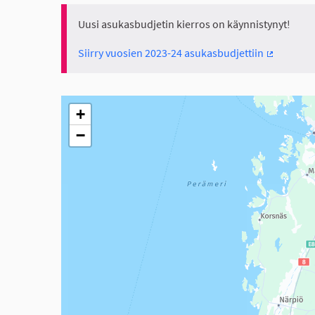
Uusi asukasbudjetin kierros on käynnistynyt!
Siirry vuosien 2023-24 asukasbudjettiin
(Ulkoinen 
Seuraavassa elementissä on kartta, joka esittää tämän 
+
−