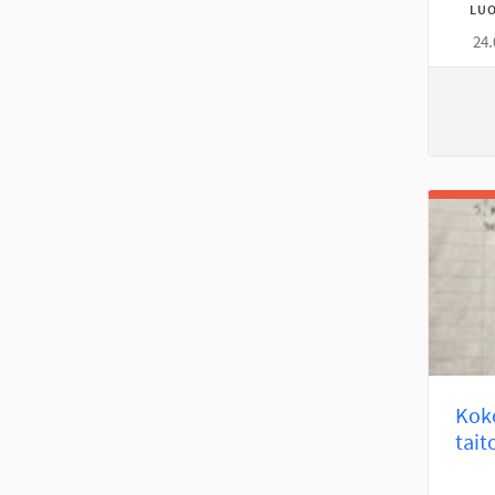
LUO
24.
Koko
tait