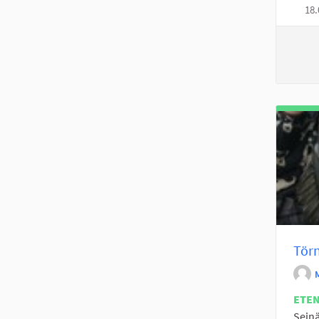
18.
Törn
ETE
Seinä