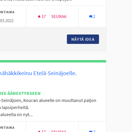
ONTIAIKA
17
17 SEURAAJAA
SEURAA
2
.03.2022
MOPOPOJILLE TILAA.
NÄYTÄ IDEA
MOPOPOJILLE TILA
ähäkkikeinu Etelä-Seinäjoelle.
NEE ÄÄNESTYKSEEN
ä-Seinäjoen, Kouran alueelle on muuttanut paljon
 lapsiperheitä.
 alueella on nyt...
ONTIAIKA
17
17 SEURAAJAA
SEURAA
2