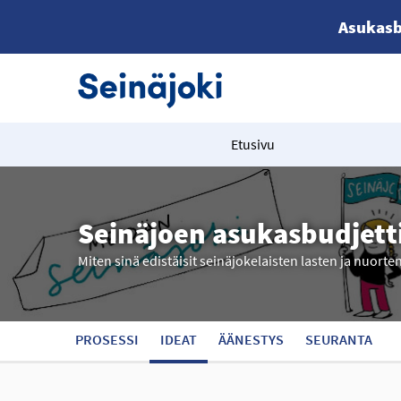
Asukasb
Etusivu
Seinäjoen asukasbudjett
Miten sinä edistäisit seinäjokelaisten lasten ja nuorte
PROSESSI
IDEAT
ÄÄNESTYS
SEURANTA