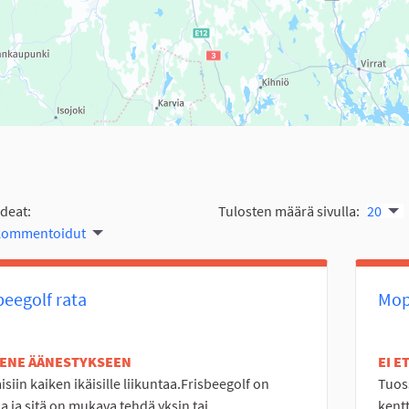
ideat:
Tulosten määrä sivulla:
20
 kommentoidut
beegolf rata
Mopo
TENE ÄÄNESTYKSEEN
EI 
isiin kaiken ikäisille liikuntaa.Frisbeegolf on
Tuoss
a ja sitä on mukava tehdä yksin tai...
kentt