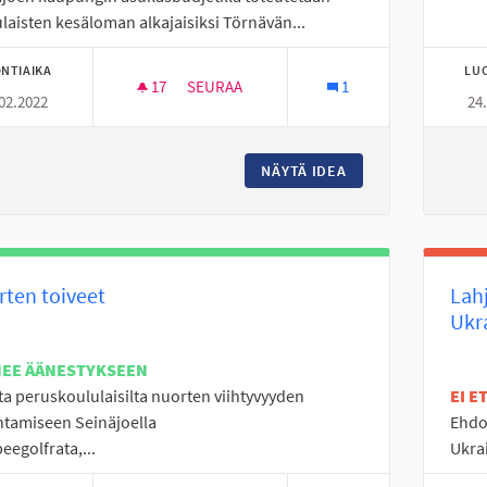
laisten kesäloman alkajaisiksi Törnävän...
NTIAIKA
LU
17
17 SEURAAJAA
SEURAA
1
02.2022
24
TÖRNÄVÄN KALASTUSFESTARIT
NÄYTÄ IDEA
TÖRNÄVÄN KALAST
ten toiveet
Lahj
Ukr
NEE ÄÄNESTYKSEEN
ta peruskoululaisilta nuorten viihtyvyyden
EI 
tamiseen Seinäjoella
Ehdo
beegolfrata,...
Ukra