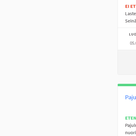
EI E
Laste
Seinä
LUO
05.
Paju
ETE
Pajul
nuori