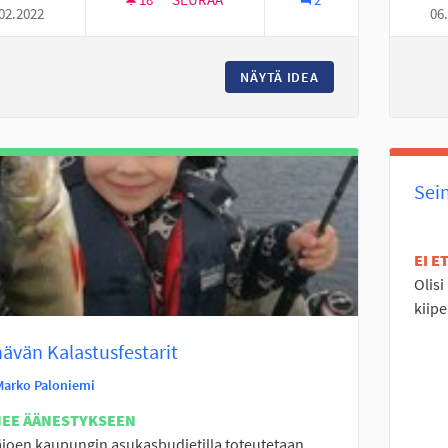
02.2022
06
MOPOILIJOILLE RUUVAUS TILAT
NÄYTÄ IDEA
MOPOILIJOILLE RU
Sein
EI 
Olis
kiipe
ävän Kalastusfestarit
Marko Paloniemi
NEE ÄÄNESTYKSEEN
joen kaupungin asukasbudjetilla toteutetaan