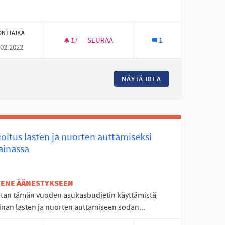
ONTIAIKA
17
17 SEURAAJAA
SEURAA
1
.02.2022
SEINÄKIIPEILYÄ SEINÄJOELLE
USFESTARIT
NÄYTÄ IDEA
SEINÄKIIPEILYÄ S
oitus lasten ja nuorten auttamiseksi
ainassa
ETENE ÄÄNESTYKSEEN
tan tämän vuoden asukasbudjetin käyttämistä
inan lasten ja nuorten auttamiseen sodan...