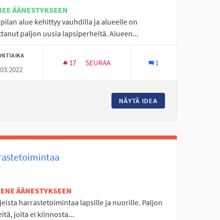
NEE ÄÄNESTYKSEEN
ilan alue kehittyy vauhdilla ja alueelle on
anut paljon uusia lapsiperheitä. Alueen...
ONTIAIKA
17
17 SEURAAJAA
SEURAA
1
.03.2022
STEN TAITOJEN JA OPIN LEIKKIKESKUS
LAPSILLE JA NUORILLE OMA LEIKKI - JA
KTIIVIPUISTO, MOTORISTEN TAITOJEN JA OPIN LEIKKIKESKUS
NÄYTÄ IDEA
LAPSILLE JA NUOR
rastetoimintaa
ETENE ÄÄNESTYKSEEN
ajeista harrastetoimintaa lapsille ja nuorille. Paljon
itä, joita ei kiinnosta...