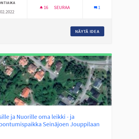
ONTIAIKA
16
16 SEURAAJAA
SEURAA
1
.02.2022
LAHJOITUS LASTEN JA NUORTEN AUTTAMI
NÄYTÄ IDEA
LAHJOITUS LASTE
ille ja Nuorille oma leikki - ja
oontumispaikka Seinäjoen Jouppilaan