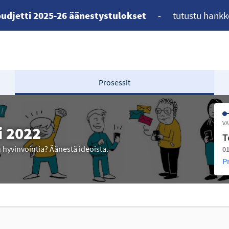
udjetti 2025-26 äänestystulokset
-
tutustu hankk
Prosessit
VA
i 2022
T
n hyvinvointia? Äänestä ideoista.
01
P