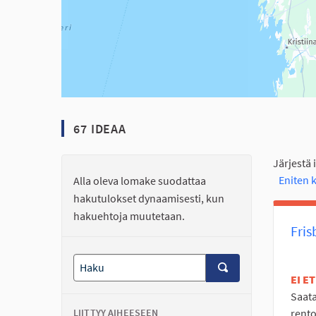
67 IDEAA
Järjestä 
Eniten
Alla oleva lomake suodattaa
hakutulokset dynaamisesti, kun
hakuehtoja muutetaan.
Fris
EI E
Saata
LIITTYY AIHEESEEN
rento