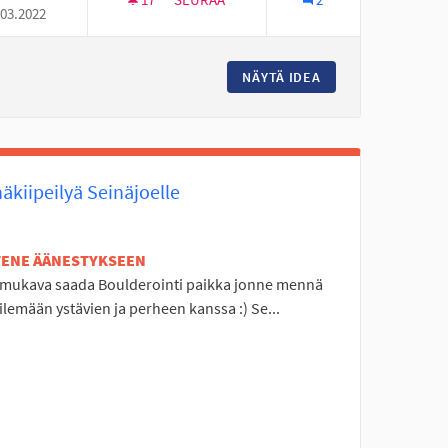
.03.2022
HÄMÄHÄKKIKEINU ETELÄ-SEINÄJOELLE.
UVAUS TILAT
NÄYTÄ IDEA
HÄMÄHÄKKIKEINU 
äkiipeilyä Seinäjoelle
ETENE ÄÄNESTYKSEEN
i mukava saada Boulderointi paikka jonne mennä
ilemään ystävien ja perheen kanssa :) Se...