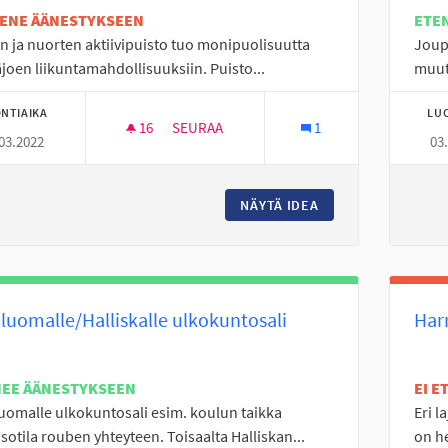
TENE ÄÄNESTYKSEEN
ETE
n ja nuorten aktiivipuisto tuo monipuolisuutta
Joupp
joen liikuntamahdollisuuksiin. Puisto...
muutt
NTIAIKA
LU
16
16 SEURAAJAA
SEURAA
1
03.2022
03
KOKO KAUPUNGIN AKTIIVIPUISTO, MOTORI
NÄYTÄ IDEA
KOKO KAUPUNGIN A
luomalle/Halliskalle ulkokuntosali
Har
NEE ÄÄNESTYKSEEN
EI 
uomalle ulkokuntosali esim. koulun taikka
Eri l
sotila rouben yhteyteen. Toisaalta Halliskan...
on he