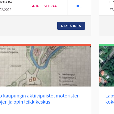
NTIAIKA
LU
16
16 SEURAAJAA
SEURAA
1
02.2022
27
NUORTEN TOIVEET
NÄYTÄ IDEA
NUORTEN TOIVEET
 kaupungin aktiivipuisto, motoristen
Laps
ojen ja opin leikkikeskus
kok