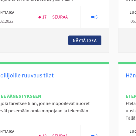
NTIAIKA
LU
17
17 SEURAAJAA
SEURAA
5
02.2022
05
FRISBEEGOLF RATA
NÄYTÄ IDEA
FRISBEEGOLF RATA
ilijoille ruuvaus tilat
Häm
NEE ÄÄNESTYKSEEN
ETE
joki tarvitsee tilan, jonne mopoilevat nuoret
Etel
evät pesemään omia mopojaan ja tekemään...
uusia
Tällä
NTIAIKA
LU
18
18 SEURAAJAA
SEURAA
2