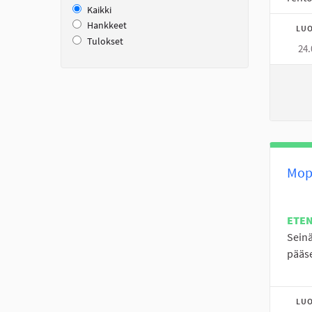
Kaikki
Hankkeet
LUO
Tulokset
24.
Mopo
ETE
Seinä
pääs
LUO