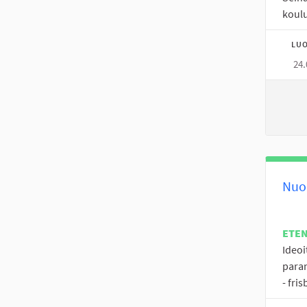
koulu
LUO
24.
Nuor
ETE
Ideoi
paran
- fris