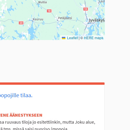
Leaflet
|
©
HERE maps
pojille tilaa.
ETENE ÄÄNESTYKSEEN
a ruuvaus tiloja jo esitettiinkin, mutta Joku alue,
ä tms, missä saisi nuoriso (mopoja...