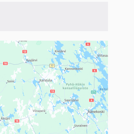
a, mutta se voi olla vaikeaselkoinen.