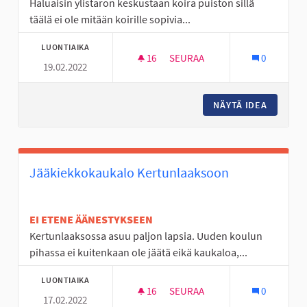
Haluaisin ylistaron keskustaan koira puiston sillä
täälä ei ole mitään koirille sopivia...
LUONTIAIKA
16
16 SEURAAJAA
SEURAA
0
19.02.2022
KOIRA PUISTO YLISTAROON
NÄYTÄ IDEA
KOIRA P
Jääkiekkokaukalo Kertunlaaksoon
EI ETENE ÄÄNESTYKSEEN
Kertunlaaksossa asuu paljon lapsia. Uuden koulun
pihassa ei kuitenkaan ole jäätä eikä kaukaloa,...
LUONTIAIKA
16
16 SEURAAJAA
SEURAA
0
17.02.2022
JÄÄKIEKKOKAUKALO KERTUN