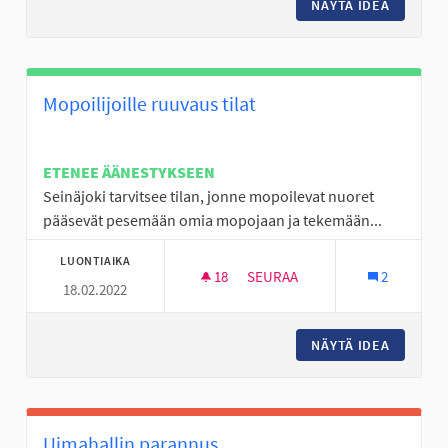
NÄYTÄ IDEA
YHTEISÖ
Mopoilijoille ruuvaus tilat
ETENEE ÄÄNESTYKSEEN
Seinäjoki tarvitsee tilan, jonne mopoilevat nuoret
pääsevät pesemään omia mopojaan ja tekemään...
LUONTIAIKA
18
18 SEURAAJAA
SEURAA
2
18.02.2022
MOPOILIJOILLE RUUVAUS TILA
NÄYTÄ IDEA
MOPOILI
Uimahallin parannus