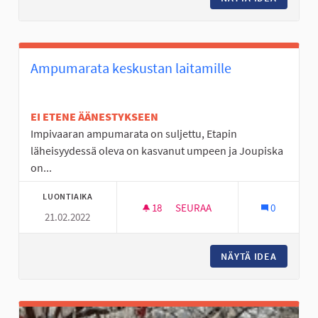
Ampumarata keskustan laitamille
EI ETENE ÄÄNESTYKSEEN
Impivaaran ampumarata on suljettu, Etapin
läheisyydessä oleva on kasvanut umpeen ja Joupiska
on...
LUONTIAIKA
18
18 SEURAAJAA
SEURAA
0
21.02.2022
AMPUMARATA KESKUSTAN LAIT
NÄYTÄ IDEA
AMPUMAR