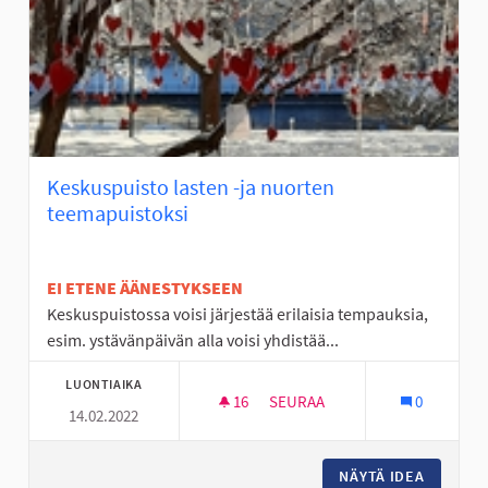
Keskuspuisto lasten -ja nuorten
teemapuistoksi
EI ETENE ÄÄNESTYKSEEN
Keskuspuistossa voisi järjestää erilaisia tempauksia,
esim. ystävänpäivän alla voisi yhdistää...
LUONTIAIKA
16
16 SEURAAJAA
SEURAA
0
14.02.2022
KESKUSPUISTO LASTEN -JA N
NÄYTÄ IDEA
KESKUSP