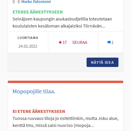
Marko Paloniemi
ETENEE ÄÄNESTYKSEEN
Seinäjoen kaupungin asukasbudjetilla toteutetaan
koululaisten kesäloman alkajaisiksi Törnävän...
LUONTIAIKA
17
17 SEURAAJAA
SEURAA
1
24.02.2022
TÖRNÄVÄN KALASTUSFESTARI
NÄYTÄ IDEA
TÖRNÄV
Mopopojille tilaa.
EI ETENE ÄÄNESTYKSEEN
Tuossa ruuvaus tiloja jo esitettiinkin, mutta Joku alue,
kenttä tms, missä saisi nuoriso (mopoja...