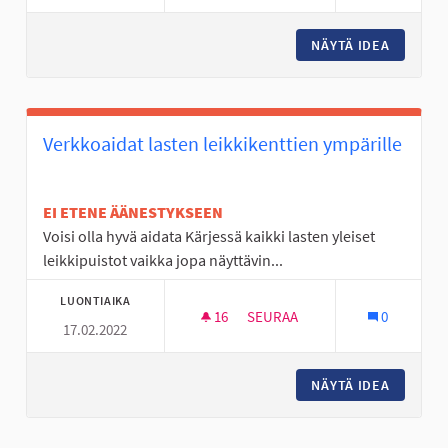
NÄYTÄ IDEA
JÄÄKIE
Verkkoaidat lasten leikkikenttien ympärille
EI ETENE ÄÄNESTYKSEEN
Voisi olla hyvä aidata Kärjessä kaikki lasten yleiset
leikkipuistot vaikka jopa näyttävin...
LUONTIAIKA
16
16 SEURAAJAA
SEURAA
0
17.02.2022
VERKKOAIDAT LASTEN LEIKKIK
NÄYTÄ IDEA
VERKKOA