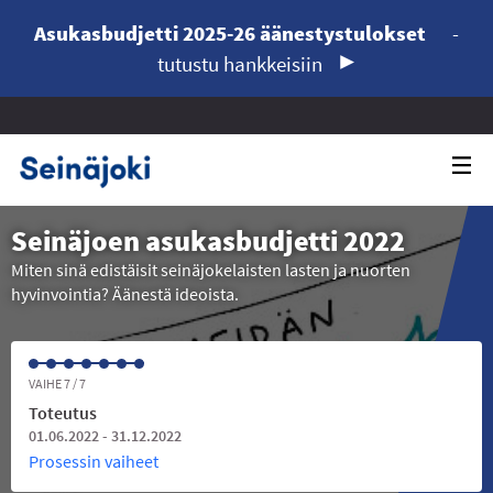
Asukasbudjetti 2025-26 äänestystulokset
-
tutustu hankkeisiin
Seinäjoen asukasbudjetti 2022
Miten sinä edistäisit seinäjokelaisten lasten ja nuorten
hyvinvointia? Äänestä ideoista.
VAIHE 7 / 7
Toteutus
01.06.2022 - 31.12.2022
Prosessin vaiheet