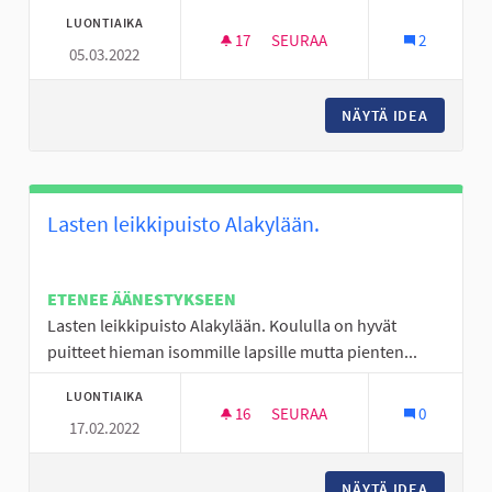
LUONTIAIKA
17
17 SEURAAJAA
SEURAA
2
05.03.2022
MOPOPOJILLE TILAA.
NÄYTÄ IDEA
MOPOPOJ
Lasten leikkipuisto Alakylään.
ETENEE ÄÄNESTYKSEEN
Lasten leikkipuisto Alakylään. Koululla on hyvät
puitteet hieman isommille lapsille mutta pienten...
LUONTIAIKA
16
16 SEURAAJAA
SEURAA
0
17.02.2022
LASTEN LEIKKIPUISTO ALAKYL
NÄYTÄ IDEA
LASTEN 