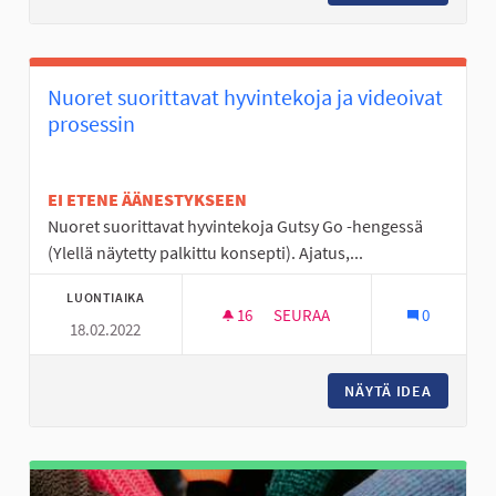
Nuoret suorittavat hyvintekoja ja videoivat
prosessin
EI ETENE ÄÄNESTYKSEEN
Nuoret suorittavat hyvintekoja Gutsy Go -hengessä
(Ylellä näytetty palkittu konsepti). Ajatus,...
LUONTIAIKA
16
16 SEURAAJAA
SEURAA
0
18.02.2022
NUORET SUORITTAVAT HYVINTE
NÄYTÄ IDEA
NUORET 