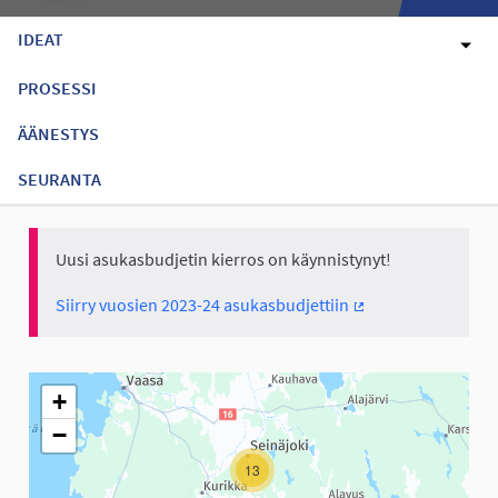
IDEAT
PROSESSI
ÄÄNESTYS
SEURANTA
Uusi asukasbudjetin kierros on käynnistynyt!
Siirry vuosien 2023-24 asukasbudjettiin
(Ulkoinen linkki)
Seuraavassa elementissä on kartta, joka esittää tämän sivun tiet
+
−
13