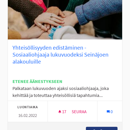
Yhteisöllisyyden edistäminen -
Sosiaaliohjaaja lukuvuodeksi Seinäjoen
alakouluille
ETENEE ÄÄNESTYKSEEN
Palkataan lukuvuoden ajaksi sosiaaliohjaaja, joka
kehittää ja toteuttaa yhteisöllisiä tapahtumia...
LUONTIAIKA
17
17 SEURAAJAA
SEURAA
0
16.02.2022
YHTEISÖLLISYYDEN EDISTÄMIN