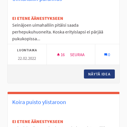
EI ETENE ÄÄNESTYKSEEN
Seinäjoen uimahalliin pitäisi saada
perhepukuhuoneita. Koska erityislapsi ei pärjää
pukukopissa...
LUONTIAIKA
16
16 SEURAAJAA
SEURAA
0
22.02.2022
UIMAHALLIN PARANNUS
NÄYTÄ IDEA
UIMAHAL
Koira puisto ylistaroon
EI ETENE ÄÄNESTYKSEEN