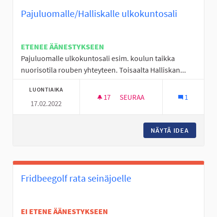
Pajuluomalle/Halliskalle ulkokuntosali
ETENEE ÄÄNESTYKSEEN
Pajuluomalle ulkokuntosali esim. koulun taikka
nuorisotila rouben yhteyteen. Toisaalta Halliskan...
LUONTIAIKA
17
17 SEURAAJAA
SEURAA
1
17.02.2022
PAJULUOMALLE/HALLISKALLE 
NÄYTÄ IDEA
PAJULUO
Fridbeegolf rata seinäjoelle
EI ETENE ÄÄNESTYKSEEN