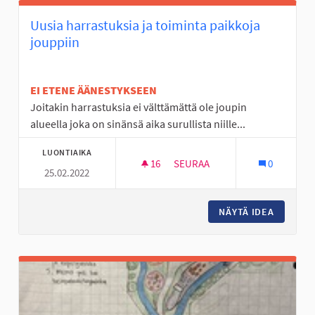
Uusia harrastuksia ja toiminta paikkoja
jouppiin
EI ETENE ÄÄNESTYKSEEN
Joitakin harrastuksia ei välttämättä ole joupin
alueella joka on sinänsä aika surullista niille...
LUONTIAIKA
16
16 SEURAAJAA
SEURAA
0
25.02.2022
UUSIA HARRASTUKSIA JA TOIM
NÄYTÄ IDEA
UUSIA H