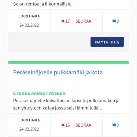
Se on rentoa ja liikunnallista
LUONTIAIKA
17
17 SEURAAJAA
SEURAA
0
24.02.2022
FRIDBEEGOLF RATA SEINÄJOEL
NÄYTÄ IDEA
FRIDBEE
Peräseinäjoelle pulkkamäki ja kota
ETENEE ÄÄNESTYKSEEN
Peräseinäjoelle kaivattaisiin lapsille pulkkamäkeä ja
sen yhteyteen kotaa jossa saisi lämmitellä...
LUONTIAIKA
16
16 SEURAAJAA
SEURAA
0
24.02.2022
PERÄSEINÄJOELLE PULKKAMÄK