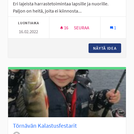
Eri lajeista harrastetoimintaa lapsille ja nuorille.
Paljon on heitä, joita ei kiinnosta...
LUONTIAIKA
16
16 SEURAAJAA
SEURAA
1
16.02.2022
HARRASTETOIMINTAA
NÄYTÄ IDEA
HARRAS
Törnävän Kalastusfestarit