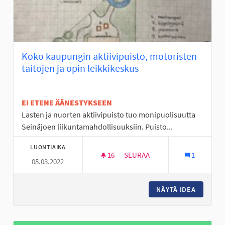
Koko kaupungin aktiivipuisto, motoristen
taitojen ja opin leikkikeskus
EI ETENE ÄÄNESTYKSEEN
Lasten ja nuorten aktiivipuisto tuo monipuolisuutta
Seinäjoen liikuntamahdollisuuksiin. Puisto...
LUONTIAIKA
16
16 SEURAAJAA
SEURAA
1
05.03.2022
KOKO KAUPUNGIN AKTIIVIPUIS
NÄYTÄ IDEA
KOKO KA