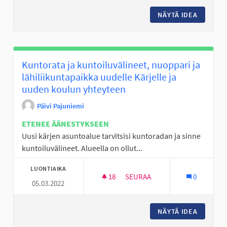
NÄYTÄ IDEA
PERÄSEI
Kuntorata ja kuntoiluvälineet, nuoppari ja
lähiliikuntapaikka uudelle Kärjelle ja
uuden koulun yhteyteen
Päivi Pajuniemi
ETENEE ÄÄNESTYKSEEN
Uusi kärjen asuntoalue tarvitsisi kuntoradan ja sinne
kuntoiluvälineet. Alueella on ollut...
LUONTIAIKA
18
18 SEURAAJAA
SEURAA
0
05.03.2022
KUNTORATA JA KUNTOILUVÄLIN
NÄYTÄ IDEA
KUNTORA