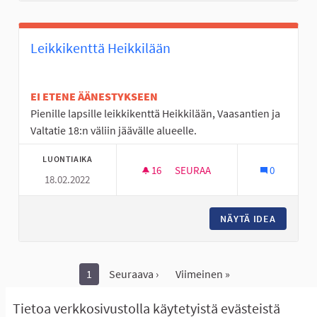
Leikkikenttä Heikkilään
EI ETENE ÄÄNESTYKSEEN
Pienille lapsille leikkikenttä Heikkilään, Vaasantien ja
Valtatie 18:n väliin jäävälle alueelle.
LUONTIAIKA
16
16 SEURAAJAA
SEURAA
0
18.02.2022
LEIKKIKENTTÄ HEIKKILÄÄN
NÄYTÄ IDEA
LEIKKIK
1
Seuraava ›
Viimeinen »
Näytä kaikki peruutetut ideat
Tietoa verkkosivustolla käytetyistä evästeistä