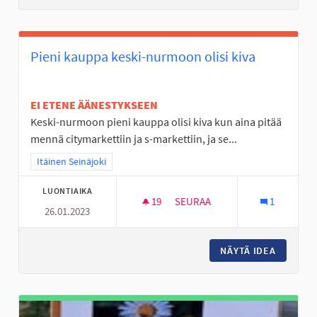
Pieni kauppa keski-nurmoon olisi kiva
EI ETENE ÄÄNESTYKSEEN
Keski-nurmoon pieni kauppa olisi kiva kun aina pitää
mennä citymarkettiin ja s-markettiin, ja se...
Rajaa tulokset teeman mukaan: Itäinen Seinäjoki
Itäinen Seinäjoki
LUONTIAIKA
19
19 SEURAAJAA
SEURAA
1
26.01.2023
PIENI KAUPPA KESKI-NURMOON
NÄYTÄ IDEA
PIENI K