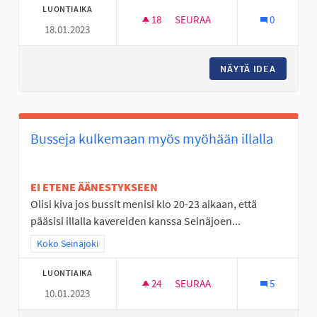
LUONTIAIKA
18
18 SEURAAJAA
SEURAA
0
18.01.2023
PERÄSEINÄJOELLE TEKEMISTÄ
NÄYTÄ IDEA
PERÄSEI
Busseja kulkemaan myös myöhään illalla
EI ETENE ÄÄNESTYKSEEN
Olisi kiva jos bussit menisi klo 20-23 aikaan, että
pääsisi illalla kavereiden kanssa Seinäjoen...
Rajaa tulokset teeman mukaan: Koko Seinäjoki
Koko Seinäjoki
LUONTIAIKA
24
24 SEURAAJAA
SEURAA
5
10.01.2023
BUSSEJA KULKEMAAN MYÖS MY