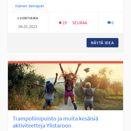
Rajaa tulokset teeman mukaan: Itäinen Seinäjoki
Itäinen Seinäjoki
LUONTIAIKA
19
19 SEURAAJAA
SEURAA
0
04.01.2023
VALKIAVUOREN KOULUALUEEN 
NÄYTÄ IDEA
VALKIAV
Trampoliinipuisto ja muita kesäisiä
aktiviteetteja Ylistaroon