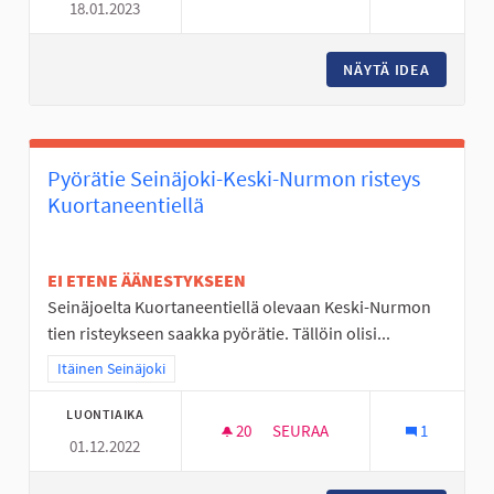
18.01.2023
LUOMANKYLÄN KOULUN PIENIM
NÄYTÄ IDEA
LUOMANK
Pyörätie Seinäjoki-Keski-Nurmon risteys
Kuortaneentiellä
EI ETENE ÄÄNESTYKSEEN
Seinäjoelta Kuortaneentiellä olevaan Keski-Nurmon
tien risteykseen saakka pyörätie. Tällöin olisi...
Rajaa tulokset teeman mukaan: Itäinen Seinäjoki
Itäinen Seinäjoki
LUONTIAIKA
20
20 SEURAAJAA
SEURAA
1
01.12.2022
PYÖRÄTIE SEINÄJOKI-KESKI-