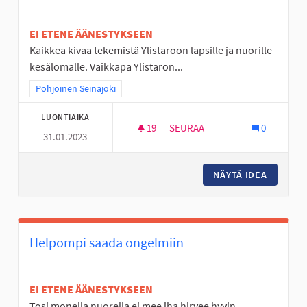
EI ETENE ÄÄNESTYKSEEN
Kaikkea kivaa tekemistä Ylistaroon lapsille ja nuorille
kesälomalle. Vaikkapa Ylistaron...
Rajaa tulokset teeman mukaan: Pohjoinen Seinäjoki
Pohjoinen Seinäjoki
LUONTIAIKA
19
19 SEURAAJAA
SEURAA
0
31.01.2023
TRAMPOLIINIPUISTO JA MUITA 
NÄYTÄ IDEA
TRAMPOL
Helpompi saada ongelmiin
EI ETENE ÄÄNESTYKSEEN
Tosi monella nuorella ei mee iha hirvee hyvin