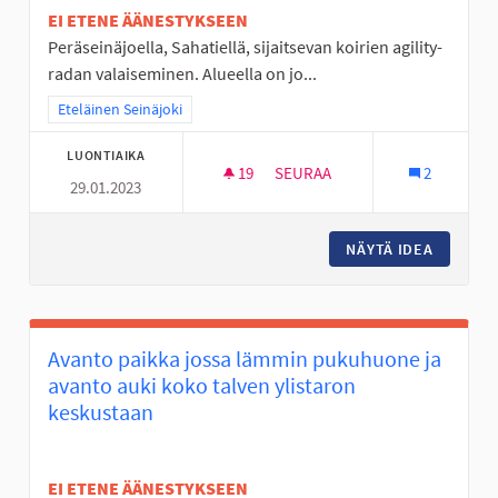
EI ETENE ÄÄNESTYKSEEN
Peräseinäjoella, Sahatiellä, sijaitsevan koirien agility-
radan valaiseminen. Alueella on jo...
Rajaa tulokset teeman mukaan: Eteläinen Seinäjoki
Eteläinen Seinäjoki
LUONTIAIKA
19
19 SEURAAJAA
SEURAA
2
29.01.2023
PERÄSEINÄJOEN AGILITY-RADA
NÄYTÄ IDEA
PERÄSEI
Avanto paikka jossa lämmin pukuhuone ja
avanto auki koko talven ylistaron
keskustaan
EI ETENE ÄÄNESTYKSEEN