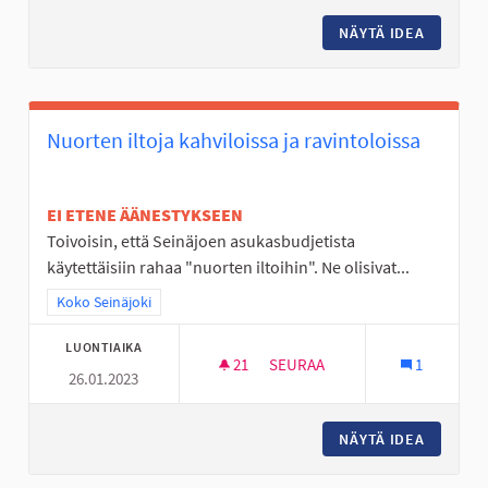
NÄYTÄ IDEA
TUULEN
Nuorten iltoja kahviloissa ja ravintoloissa
EI ETENE ÄÄNESTYKSEEN
Toivoisin, että Seinäjoen asukasbudjetista
käytettäisiin rahaa "nuorten iltoihin". Ne olisivat...
Rajaa tulokset teeman mukaan: Koko Seinäjoki
Koko Seinäjoki
LUONTIAIKA
21
21 SEURAAJAA
SEURAA
1
26.01.2023
NUORTEN ILTOJA KAHVILOISSA
NÄYTÄ IDEA
NUORTEN