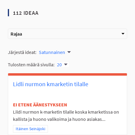
112 IDEAA
Rajaa
Järjestä ideat:
Satunnainen
Tulosten määrä sivulla:
20
Lidli nurmon kmarketin tilalle
EI ETENE ÄÄNESTYKSEEN
Lildi nurmon k-marketin tilalle koska kmarketissa on
kallista ja huono valikoima ja huono asiakas...
Rajaa tulokset teeman mukaan: Itäinen Seinäjoki
Itäinen Seinäjoki