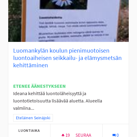
Luomankylän koulun pienimuotoisen
luontoaiheisen seikkailu- ja elämysmetsän
kehittäminen
ETENEE ÄÄNESTYKSEEN
Ideana kehittää luontoläheisyyttä ja
luontotietoisuutta lisäävää aluetta. Alueella
valmiina...
Rajaa tulokset teeman mukaan: Eteläinen Seinäjoki
Eteläinen Seinäjoki
LUONTIAIKA
19
19 SEURAAJAA
SEURAA
0