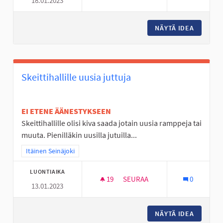
18.01.2023
JÄRJESTETTYÄ TOIMINTAA JOU
NÄYTÄ IDEA
JÄRJEST
Skeittihallille uusia juttuja
EI ETENE ÄÄNESTYKSEEN
Skeittihallille olisi kiva saada jotain uusia ramppeja tai
muuta. Pienilläkin uusilla jutuilla...
Rajaa tulokset teeman mukaan: Itäinen Seinäjoki
Itäinen Seinäjoki
LUONTIAIKA
19
19 SEURAAJAA
SEURAA
0
13.01.2023
SKEITTIHALLILLE UUSIA JUTTU
NÄYTÄ IDEA
SKEITTI