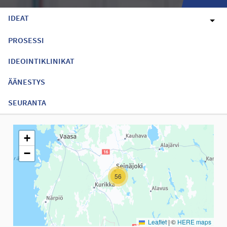
IDEAT
PROSESSI
IDEOINTIKLINIKAT
ÄÄNESTYS
SEURANTA
Seuraavassa elementissä on kartta, joka esittää tämän sivun tiet
+
−
56
Leaflet
|
©
HERE maps