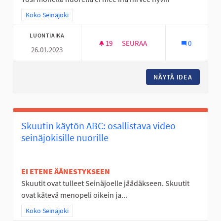
Rajaa tulokset teeman mukaan: Koko Seinäjoki
Koko Seinäjoki
LUONTIAIKA
19
19 SEURAAJAA
SEURAA
0
26.01.2023
HELPOMPI SAADA ONGELMIIN
NÄYTÄ IDEA
HELPOMP
Skuutin käytön ABC: osallistava video
seinäjokisille nuorille
EI ETENE ÄÄNESTYKSEEN
Skuutit ovat tulleet Seinäjoelle jäädäkseen. Skuutit
ovat kätevä menopeli oikein ja...
Rajaa tulokset teeman mukaan: Koko Seinäjoki
Koko Seinäjoki