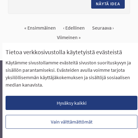
NÄYTÄ IDEA
PYÖRÄTI
« Ensimmäinen
‹ Edellinen
Seuraava ›
Viimeinen »
Näytä kaikki peruutetut ideat
Tietoa verkkosivustolla käytetyistä evästeistä
Käytämme sivustollamme evästeitä sivuston suorituskyvyn ja
sisällön parantamiseksi. Evästeiden avulla voimme tarjota
yksilöllisemmän käyttäjäkokemuksen ja sisältöjä sosiaalisen
Äänestyksen pikaohjeet
Usein kysytyt kysymykset
median kanavista.
Näin äänestät Asukasbudjetissa
Yhteystiedot
Aluerajaukset ja budjetin jakautuminen alueille
Käyttöehdot asukkaille
Lataa avoimet datatiedostot
Hyväksy kaikki
Evästeasetukset
Vain välttämättömät
Verkkosivusto luotu
vapaan ohjelmiston
(Ulkoin