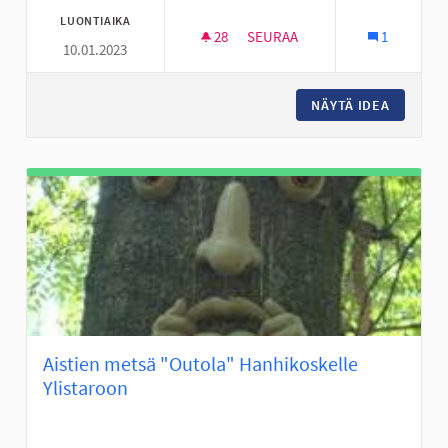
LUONTIAIKA
28
28 SEURAAJAA
SEURAA
1
10.01.2023
LIDLI NURMON KMARKETIN TIL
NÄYTÄ IDEA
LIDLI N
Aistien metsä "Outola" Hanhikoskelle
Ylistaroon