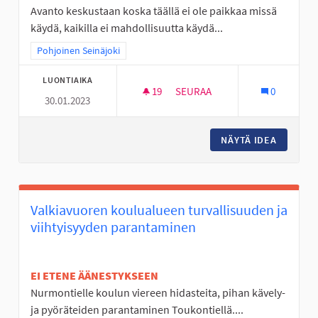
Avanto keskustaan koska täällä ei ole paikkaa missä
käydä, kaikilla ei mahdollisuutta käydä...
Rajaa tulokset teeman mukaan: Pohjoinen Seinäjoki
Pohjoinen Seinäjoki
LUONTIAIKA
19
19 SEURAAJAA
SEURAA
0
30.01.2023
AVANTO PAIKKA JOSSA LÄMMI
NÄYTÄ IDEA
AVANTO 
Valkiavuoren koulualueen turvallisuuden ja
viihtyisyyden parantaminen
EI ETENE ÄÄNESTYKSEEN
Nurmontielle koulun viereen hidasteita, pihan kävely-
ja pyöräteiden parantaminen Toukontiellä....