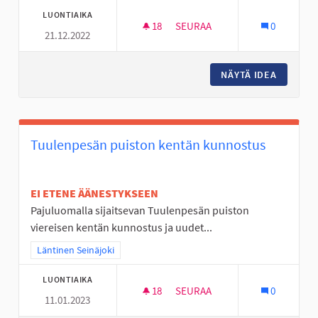
LUONTIAIKA
18
18 SEURAAJAA
SEURAA
0
21.12.2022
SKUUTIN KÄYTÖN ABC: OSALLIS
NÄYTÄ IDEA
SKUUTIN
Tuulenpesän puiston kentän kunnostus
EI ETENE ÄÄNESTYKSEEN
Pajuluomalla sijaitsevan Tuulenpesän puiston
viereisen kentän kunnostus ja uudet...
Rajaa tulokset teeman mukaan: Läntinen Seinäjoki
Läntinen Seinäjoki
LUONTIAIKA
18
18 SEURAAJAA
SEURAA
0
11.01.2023
TUULENPESÄN PUISTON KEN