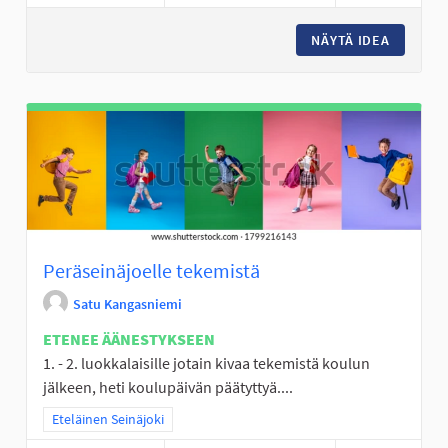
NÄYTÄ IDEA
YLISTA
Peräseinäjoelle tekemistä
Satu Kangasniemi
ETENEE ÄÄNESTYKSEEN
1. - 2. luokkalaisille jotain kivaa tekemistä koulun
jälkeen, heti koulupäivän päätyttyä....
Rajaa tulokset teeman mukaan: Eteläinen Seinäjoki
Eteläinen Seinäjoki