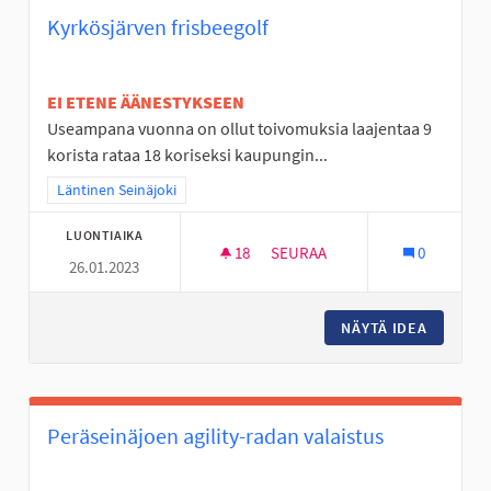
Kyrkösjärven frisbeegolf
EI ETENE ÄÄNESTYKSEEN
Useampana vuonna on ollut toivomuksia laajentaa 9
korista rataa 18 koriseksi kaupungin...
Rajaa tulokset teeman mukaan: Läntinen Seinäjoki
Läntinen Seinäjoki
LUONTIAIKA
18
18 SEURAAJAA
SEURAA
0
26.01.2023
KYRKÖSJÄRVEN FRISBEEGOLF
NÄYTÄ IDEA
KYRKÖSJ
Peräseinäjoen agility-radan valaistus