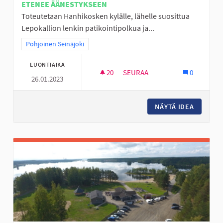
ETENEE ÄÄNESTYKSEEN
Toteutetaan Hanhikosken kylälle, lähelle suosittua
Lepokallion lenkin patikointipolkua ja...
Rajaa tulokset teeman mukaan: Pohjoinen Seinäjoki
Pohjoinen Seinäjoki
LUONTIAIKA
20
20 SEURAAJAA
SEURAA
0
26.01.2023
AISTIEN METSÄ "OUTOLA" HAN
NÄYTÄ IDEA
AISTIEN