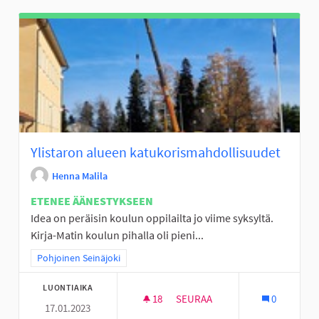
Ylistaron alueen katukorismahdollisuudet
Henna Malila
ETENEE ÄÄNESTYKSEEN
Idea on peräisin koulun oppilailta jo viime syksyltä.
Kirja-Matin koulun pihalla oli pieni...
Rajaa tulokset teeman mukaan: Pohjoinen Seinäjoki
Pohjoinen Seinäjoki
LUONTIAIKA
18
18 SEURAAJAA
SEURAA
0
17.01.2023
YLISTARON ALUEEN KATUKOR