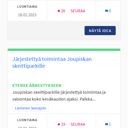
LUONTIAIKA
20
20 SEURAAJAA
SEURAA
0
18.01.2023
PERÄSEINÄJOELLE NUORISOL
NÄYTÄ IDEA
PERÄSEI
Järjestettyä toimintaa Joupiskan
skeittiparkille
ETENEE ÄÄNESTYKSEEN
Joupiskan skeittiparkille järjestettyä toimintaa ja
valvontaa koko kesäkauden ajaksi. Paikka...
Rajaa tulokset teeman mukaan: Läntinen Seinäjoki
Läntinen Seinäjoki
LUONTIAIKA
19
19 SEURAAJAA
SEURAA
1