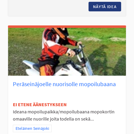
NÄYTÄ IDEA
BUSSEJA
Peräseinäjoelle nuorisolle mopoilubaana
EI ETENE ÄÄNESTYKSEEN
Ideana mopoilupaikka/mopoilubaana mopokortin
omaaville nuorille joita todella on sekä...
Rajaa tulokset teeman mukaan: Eteläinen Seinäjoki
Eteläinen Seinäjoki