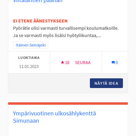
EI ETENE ÄÄNESTYKSEEN
Pyörätie olisi varmasti turvallisempi koulumatkoille.
Ja se varmasti myös lisäisi hyötyliikuntaa,...
Rajaa tulokset teeman mukaan: Itäinen Seinäjoki
Itäinen Seinäjoki
LUONTIAIKA
18
18 SEURAAJAA
SEURAA
0
11.01.2023
PYÖRÄTIE VIITALANTIE- JÖLLÖ
NÄYTÄ IDEA
PYÖRÄTI
Ympärivuotinen ulkosählykenttä
Simunaan