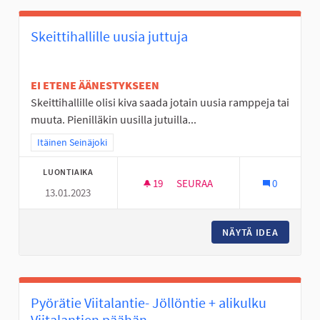
Skeittihallille uusia juttuja
EI ETENE ÄÄNESTYKSEEN
Skeittihallille olisi kiva saada jotain uusia ramppeja tai
muuta. Pienilläkin uusilla jutuilla...
Rajaa tulokset teeman mukaan: Itäinen Seinäjoki
Itäinen Seinäjoki
LUONTIAIKA
19
19 SEURAAJAA
SEURAA
0
13.01.2023
SKEITTIHALLILLE UUSIA JUTTU
NÄYTÄ IDEA
SKEITTI
Pyörätie Viitalantie- Jöllöntie + alikulku
Viitalantien päähän