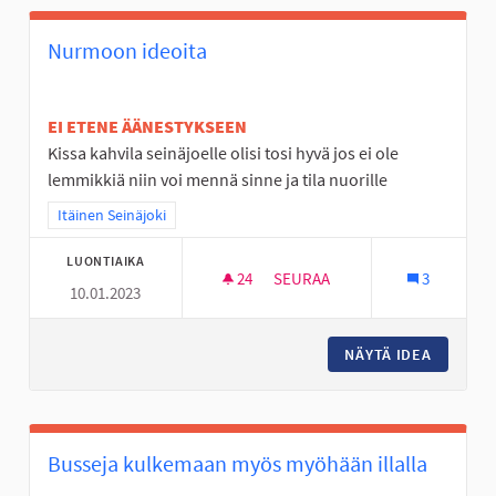
Nurmoon ideoita
EI ETENE ÄÄNESTYKSEEN
Kissa kahvila seinäjoelle olisi tosi hyvä jos ei ole
lemmikkiä niin voi mennä sinne ja tila nuorille
Rajaa tulokset teeman mukaan: Itäinen Seinäjoki
Itäinen Seinäjoki
LUONTIAIKA
24
24 SEURAAJAA
SEURAA
3
10.01.2023
NURMOON IDEOITA
NÄYTÄ IDEA
NURMOO
Busseja kulkemaan myös myöhään illalla