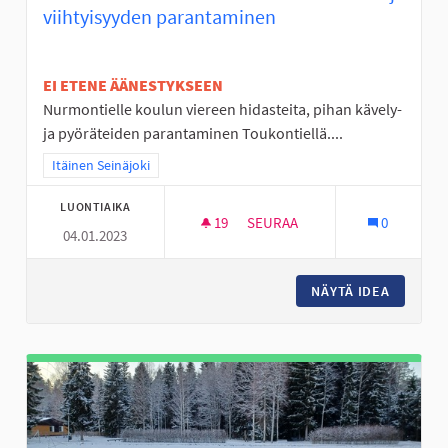
viihtyisyyden parantaminen
EI ETENE ÄÄNESTYKSEEN
Nurmontielle koulun viereen hidasteita, pihan kävely-
ja pyöräteiden parantaminen Toukontiellä....
Rajaa tulokset teeman mukaan: Itäinen Seinäjoki
Itäinen Seinäjoki
LUONTIAIKA
19
19 SEURAAJAA
SEURAA
0
04.01.2023
VALKIAVUOREN KOULUALUEEN 
NÄYTÄ IDEA
VALKIAV