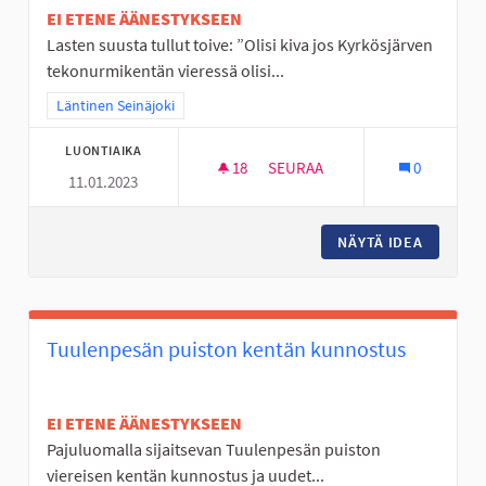
EI ETENE ÄÄNESTYKSEEN
Lasten suusta tullut toive: ”Olisi kiva jos Kyrkösjärven
tekonurmikentän vieressä olisi...
Rajaa tulokset teeman mukaan: Läntinen Seinäjoki
Läntinen Seinäjoki
LUONTIAIKA
18
18 SEURAAJAA
SEURAA
0
11.01.2023
YMPÄRIVUOTINEN ULKOSÄHLY
NÄYTÄ IDEA
YMPÄRI
Tuulenpesän puiston kentän kunnostus
EI ETENE ÄÄNESTYKSEEN
Pajuluomalla sijaitsevan Tuulenpesän puiston
viereisen kentän kunnostus ja uudet...