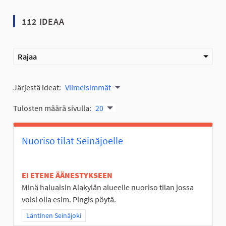
112 IDEAA
Rajaa
Järjestä ideat:
Viimeisimmät
Tulosten määrä sivulla:
20
Nuoriso tilat Seinäjoelle
EI ETENE ÄÄNESTYKSEEN
Minä haluaisin Alakylän alueelle nuoriso tilan jossa
voisi olla esim. Pingis pöytä.
Rajaa tulokset teeman mukaan: Läntinen Seinäjoki
Läntinen Seinäjoki