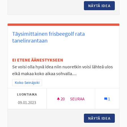
NÄYTÄ IDEA
KUNTOP
Täysimittainen frisbeegolf rata
tanelinrantaan
EI ETENE ÄÄNESTYKSEEN
Se voisi olla hyvä idea niin nuoretkin voisi lähteä ulos
eikä makaa koko aikaa sohvalla....
Rajaa tulokset teeman mukaan: Koko Seinäjoki
Koko Seinäjoki
LUONTIAIKA
20
20 SEURAAJAA
SEURAA
1
09.01.2023
TÄYSIMITTAINEN FRISBEEGOLF
NÄYTÄ IDEA
TÄYSIMI