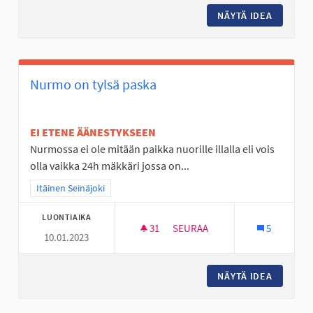
NÄYTÄ IDEA
LIIKEN
Nurmo on tylsä paska
EI ETENE ÄÄNESTYKSEEN
Nurmossa ei ole mitään paikka nuorille illalla eli vois
olla vaikka 24h mäkkäri jossa on...
Rajaa tulokset teeman mukaan: Itäinen Seinäjoki
Itäinen Seinäjoki
LUONTIAIKA
31
31 SEURAAJAA
SEURAA
5
10.01.2023
NURMO ON TYLSÄ PASKA
NÄYTÄ IDEA
NURMO O