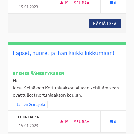
19
19 SEURAAJAA
SEURAA
0
15.01.2023
KOKEMUSASIANTUNTIJAN VIER
NÄYTÄ IDEA
KOKEMUS
Lapset, nuoret ja ihan kaikki liikkumaan!
ETENEE ÄÄNESTYKSEEN
Hei!
Ideat Seinäjoen Kertunlaakson alueen kehittämiseen
ovat tulleet Kertunlaakson koulun...
Rajaa tulokset teeman mukaan: Itäinen Seinäjoki
Itäinen Seinäjoki
LUONTIAIKA
19
19 SEURAAJAA
SEURAA
0
15.01.2023
LAPSET, NUORET JA IHAN KAIK