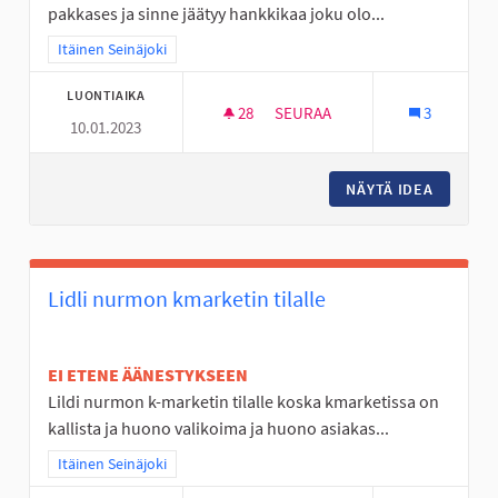
pakkases ja sinne jäätyy hankkikaa joku olo...
Rajaa tulokset teeman mukaan: Itäinen Seinäjoki
Itäinen Seinäjoki
LUONTIAIKA
28
28 SEURAAJAA
SEURAA
3
10.01.2023
NURMO ON TYLSÄ
NÄYTÄ IDEA
NURMO 
Lidli nurmon kmarketin tilalle
EI ETENE ÄÄNESTYKSEEN
Lildi nurmon k-marketin tilalle koska kmarketissa on
kallista ja huono valikoima ja huono asiakas...
Rajaa tulokset teeman mukaan: Itäinen Seinäjoki
Itäinen Seinäjoki