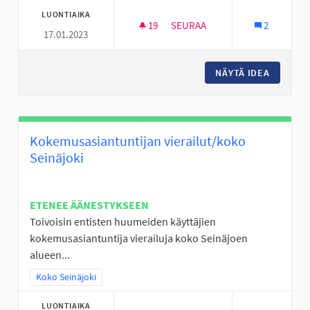
LUONTIAIKA
19
19 SEURAAJAA
SEURAA
2
17.01.2023
NUORISO TILAT SEINÄJOELLE
NÄYTÄ IDEA
NUORISO
Kokemusasiantuntijan vierailut/koko
Seinäjoki
ETENEE ÄÄNESTYKSEEN
Toivoisin entisten huumeiden käyttäjien
kokemusasiantuntija vierailuja koko Seinäjoen
alueen...
Rajaa tulokset teeman mukaan: Koko Seinäjoki
Koko Seinäjoki
LUONTIAIKA