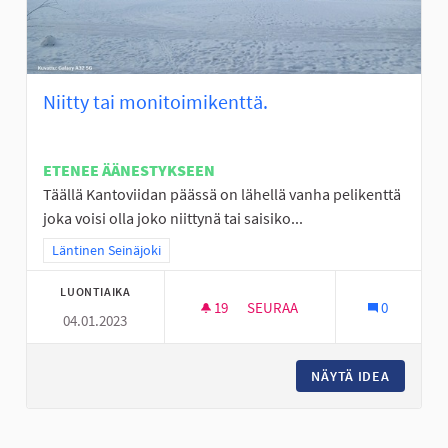
Niitty tai monitoimikenttä.
ETENEE ÄÄNESTYKSEEN
Täällä Kantoviidan päässä on lähellä vanha pelikenttä
joka voisi olla joko niittynä tai saisiko...
Rajaa tulokset teeman mukaan: Läntinen Seinäjoki
Läntinen Seinäjoki
LUONTIAIKA
19
19 SEURAAJAA
SEURAA
0
04.01.2023
NIITTY TAI MONITOIMIKENTTÄ.
NÄYTÄ IDEA
NIITTY 