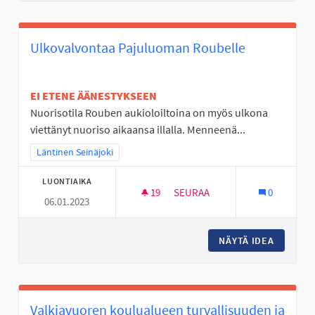
Ulkovalvontaa Pajuluoman Roubelle
EI ETENE ÄÄNESTYKSEEN
Nuorisotila Rouben aukioloiltoina on myös ulkona
viettänyt nuoriso aikaansa illalla. Menneenä...
Rajaa tulokset teeman mukaan: Läntinen Seinäjoki
Läntinen Seinäjoki
LUONTIAIKA
19
19 SEURAAJAA
SEURAA
0
06.01.2023
ULKOVALVONTAA PAJULUOMAN
NÄYTÄ IDEA
ULKOVA
Valkiavuoren koulualueen turvallisuuden ja