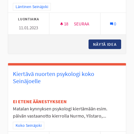
Rajaa tulokset teeman mukaan: Läntinen Seinäjoki
Läntinen Seinäjoki
LUONTIAIKA
18
18 SEURAAJAA
SEURAA
0
11.01.2023
TUULENPESÄN PUISTON KEN
NÄYTÄ IDEA
TUULEN
Kiertävä nuorten psykologi koko
Seinäjoelle
EI ETENE ÄÄNESTYKSEEN
Matalan kynnyksen psykologi kiertämään esim.
päivän vastaanotto kierrolla Nurmo, Ylistaro,...
Rajaa tulokset teeman mukaan: Koko Seinäjoki
Koko Seinäjoki