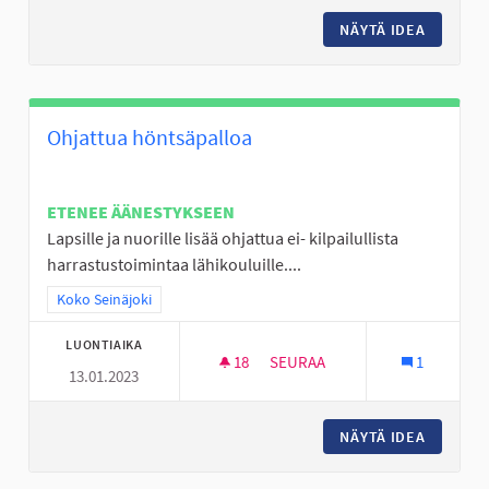
NÄYTÄ IDEA
LAPSET,
Ohjattua höntsäpalloa
ETENEE ÄÄNESTYKSEEN
Lapsille ja nuorille lisää ohjattua ei- kilpailullista
harrastustoimintaa lähikouluille....
Rajaa tulokset teeman mukaan: Koko Seinäjoki
Koko Seinäjoki
LUONTIAIKA
18
18 SEURAAJAA
SEURAA
1
13.01.2023
OHJATTUA HÖNTSÄPALLOA
NÄYTÄ IDEA
OHJATT