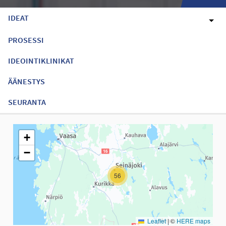
IDEAT
PROSESSI
IDEOINTIKLINIKAT
ÄÄNESTYS
SEURANTA
Seuraavassa elementissä on kartta, joka esittää tämän sivun tiet
+
−
56
Leaflet
|
©
HERE maps