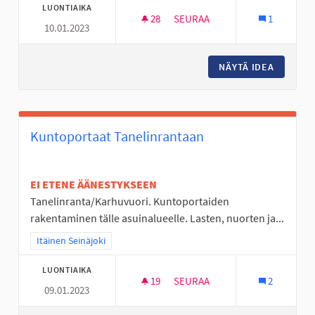
LUONTIAIKA
28
28 SEURAAJAA
SEURAA
1
10.01.2023
LIDLI NURMON KMARKETIN TIL
NÄYTÄ IDEA
LIDLI N
Kuntoportaat Tanelinrantaan
EI ETENE ÄÄNESTYKSEEN
Tanelinranta/Karhuvuori. Kuntoportaiden
rakentaminen tälle asuinalueelle. Lasten, nuorten ja...
Rajaa tulokset teeman mukaan: Itäinen Seinäjoki
Itäinen Seinäjoki
LUONTIAIKA
19
19 SEURAAJAA
SEURAA
2
09.01.2023
KUNTOPORTAAT TANELINRANT