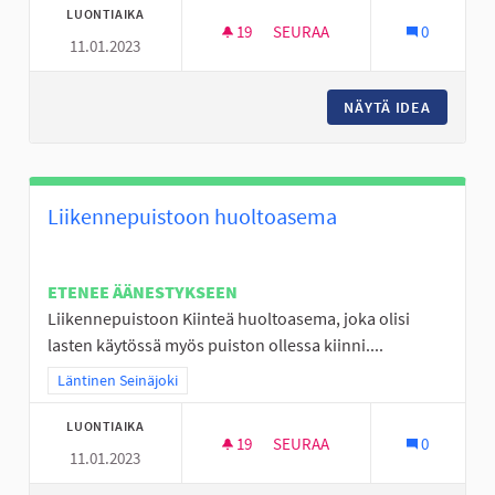
LUONTIAIKA
19
19 SEURAAJAA
SEURAA
0
11.01.2023
KIERTÄVÄ NUORTEN PSYKOLOG
NÄYTÄ IDEA
KIERTÄV
Liikennepuistoon huoltoasema
ETENEE ÄÄNESTYKSEEN
Liikennepuistoon Kiinteä huoltoasema, joka olisi
lasten käytössä myös puiston ollessa kiinni....
Rajaa tulokset teeman mukaan: Läntinen Seinäjoki
Läntinen Seinäjoki
LUONTIAIKA
19
19 SEURAAJAA
SEURAA
0
11.01.2023
LIIKENNEPUISTOON HUOLTOA