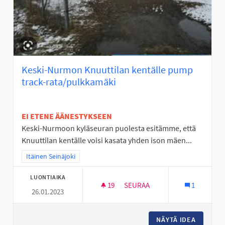
Keski-Nurmon Knuuttilan kentälle pump
track-rata/pulkkamäki
EI ETENE ÄÄNESTYKSEEN
Keski-Nurmoon kyläseuran puolesta esitämme, että
Knuuttilan kentälle voisi kasata yhden ison mäen...
Rajaa tulokset teeman mukaan: Itäinen Seinäjoki
Itäinen Seinäjoki
LUONTIAIKA
19
19 SEURAAJAA
SEURAA
1
26.01.2023
KESKI-NURMON KNUUTTILAN 
NÄYTÄ IDEA
KESKI-N