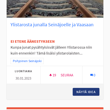
Ylistarosta junalla Seinäjoelle ja Vaasaan
EI ETENE ÄÄNESTYKSEEN
Kunpa junat pysähtyisisvät jälleen Ylistarossa niin
kuin ennenkin! Tämä lisäisi ylistarolaisten...
Rajaa tulokset teeman mukaan: Pohjoinen Seinäjoki
Pohjoinen Seinäjoki
LUONTIAIKA
19
19 SEURAAJAA
SEURAA
0
30.01.2023
YLISTAROSTA JUNALLA SEINÄJ
NÄYTÄ IDEA
YLISTAR