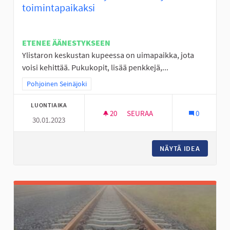
toimintapaikaksi
ETENEE ÄÄNESTYKSEEN
Ylistaron keskustan kupeessa on uimapaikka, jota
voisi kehittää. Pukukopit, lisää penkkejä,...
Rajaa tulokset teeman mukaan: Pohjoinen Seinäjoki
Pohjoinen Seinäjoki
LUONTIAIKA
20
20 SEURAAJAA
SEURAA
0
30.01.2023
LÄÄKÄRINRANTA VIIHTYISÄKSI 
NÄYTÄ IDEA
LÄÄKÄRI