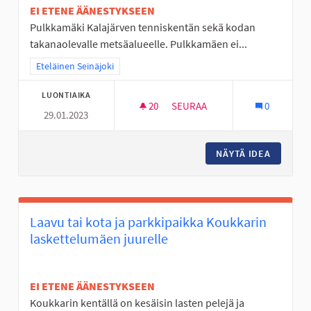
EI ETENE ÄÄNESTYKSEEN
Pulkkamäki Kalajärven tenniskentän sekä kodan
takanaolevalle metsäalueelle. Pulkkamäen ei...
Rajaa tulokset teeman mukaan: Eteläinen Seinäjoki
Eteläinen Seinäjoki
LUONTIAIKA
20
20 SEURAAJAA
SEURAA
0
29.01.2023
PULKKAMÄKI KALAJÄRVEN LUI
NÄYTÄ IDEA
PULKKAM
Laavu tai kota ja parkkipaikka Koukkarin
laskettelumäen juurelle
EI ETENE ÄÄNESTYKSEEN
Koukkarin kentällä on kesäisin lasten pelejä ja