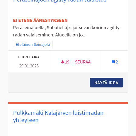
EI ETENE ÄÄNESTYKSEEN
Peräseinäjoella, Sahatiellä, sijaitsevan koirien agility-
radan valaiseminen. Alueella on jo...
Rajaa tulokset teeman mukaan: Eteläinen Seinäjoki
Eteläinen Seinäjoki
LUONTIAIKA
19
19 SEURAAJAA
SEURAA
2
29.01.2023
PERÄSEINÄJOEN AGILITY-RADA
NÄYTÄ IDEA
PERÄSEI
Pulkkamäki Kalajärven luistinradan
yhteyteen