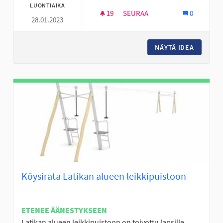
LUONTIAIKA
19
19 SEURAAJAA
SEURAA
0
28.01.2023
NURMON KESKUSTAN NUORISOT
NÄYTÄ IDEA
NURMON 
Köysirata Latikan alueen leikkipuistoon
ETENEE ÄÄNESTYKSEEN
Latikan alueen leikkipuistoon on toivottu lapsille