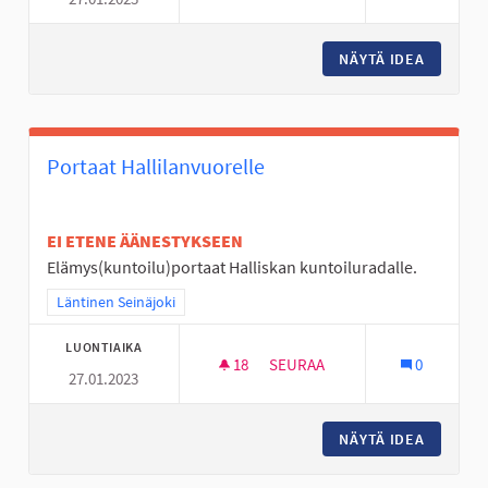
LIIKKUMISEN RIEMUA ALAVIITA
NÄYTÄ IDEA
LIIKKUM
Portaat Hallilanvuorelle
EI ETENE ÄÄNESTYKSEEN
Elämys(kuntoilu)portaat Halliskan kuntoiluradalle.
Rajaa tulokset teeman mukaan: Läntinen Seinäjoki
Läntinen Seinäjoki
LUONTIAIKA
18
18 SEURAAJAA
SEURAA
0
27.01.2023
PORTAAT HALLILANVUORELLE
NÄYTÄ IDEA
PORTAAT