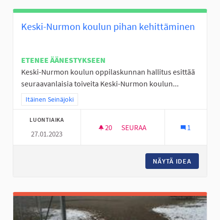
Keski-Nurmon koulun pihan kehittäminen
ETENEE ÄÄNESTYKSEEN
Keski-Nurmon koulun oppilaskunnan hallitus esittää
seuraavanlaisia toiveita Keski-Nurmon koulun...
Rajaa tulokset teeman mukaan: Itäinen Seinäjoki
Itäinen Seinäjoki
LUONTIAIKA
20
20 SEURAAJAA
SEURAA
1
27.01.2023
KESKI-NURMON KOULUN PIHA
NÄYTÄ IDEA
KESKI-N