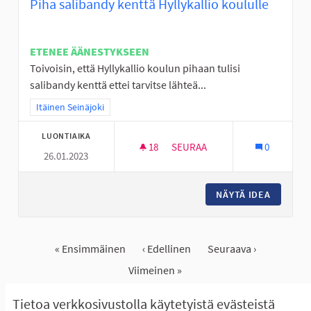
Piha salibandy kenttä Hyllykallio koululle
ETENEE ÄÄNESTYKSEEN
Toivoisin, että Hyllykallio koulun pihaan tulisi
salibandy kenttä ettei tarvitse lähteä...
Rajaa tulokset teeman mukaan: Itäinen Seinäjoki
Itäinen Seinäjoki
LUONTIAIKA
18
18 SEURAAJAA
SEURAA
0
26.01.2023
PIHA SALIBANDY KENTTÄ HYLL
NÄYTÄ IDEA
PIHA SA
« Ensimmäinen
‹ Edellinen
Seuraava ›
Viimeinen »
Näytä kaikki peruutetut ideat
Tietoa verkkosivustolla käytetyistä evästeistä