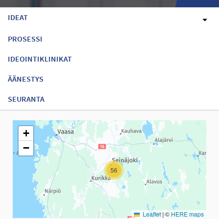
IDEAT
PROSESSI
IDEOINTIKLINIKAT
ÄÄNESTYS
SEURANTA
Seuraavassa elementissä on kartta, joka esittää tämän sivun tiet
+
−
56
Leaflet
|
©
HERE maps