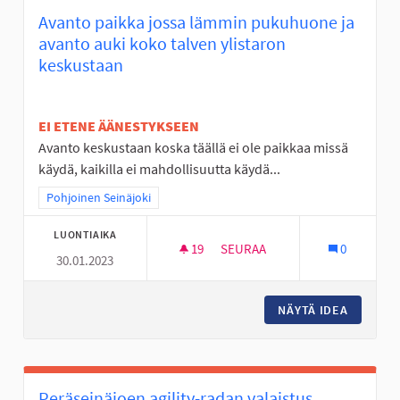
Avanto paikka jossa lämmin pukuhuone ja
avanto auki koko talven ylistaron
keskustaan
EI ETENE ÄÄNESTYKSEEN
Avanto keskustaan koska täällä ei ole paikkaa missä
käydä, kaikilla ei mahdollisuutta käydä...
Rajaa tulokset teeman mukaan: Pohjoinen Seinäjoki
Pohjoinen Seinäjoki
LUONTIAIKA
19
19 SEURAAJAA
SEURAA
0
30.01.2023
AVANTO PAIKKA JOSSA LÄMMI
NÄYTÄ IDEA
AVANTO 
Peräseinäjoen agility-radan valaistus