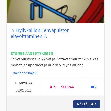
☆ Hyllykallion Lehväpuiston
elävöittäminen ☆
ETENEE ÄÄNESTYKSEEN
Lehväpuistossa leikkivät ja viettävät muutenkin aikaa
monet lapsiperheet ja nuoriso. Myös alueen...
Rajaa tulokset teeman mukaan: Itäinen Seinäjoki
Itäinen Seinäjoki
LUONTIAIKA
21
21 SEURAAJAA
SEURAA
2
26.01.2023
☆ HYLLYKALLION LEHVÄPUIST
NÄYTÄ IDEA
☆ HYLLY