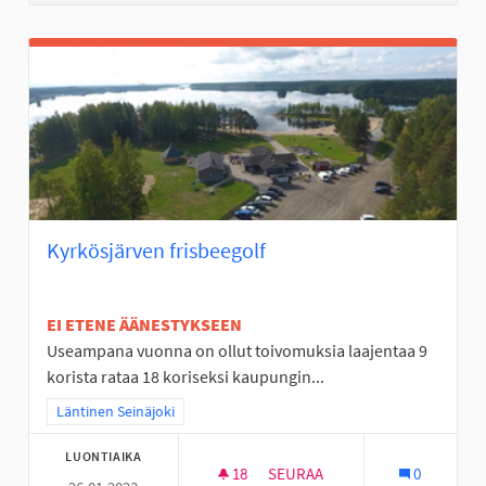
Kyrkösjärven frisbeegolf
EI ETENE ÄÄNESTYKSEEN
Useampana vuonna on ollut toivomuksia laajentaa 9
korista rataa 18 koriseksi kaupungin...
Rajaa tulokset teeman mukaan: Läntinen Seinäjoki
Läntinen Seinäjoki
LUONTIAIKA
18
18 SEURAAJAA
SEURAA
0