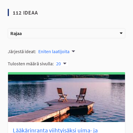
112 IDEAA
Rajaa
Järjestä ideat:
Eniten laatijoita
Tulosten määrä sivulla:
20
Lääkärinranta viihtyisäksi uima- ja