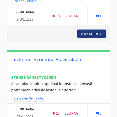
Rajaa tulokset teeman mukaan: Itäinen Seinäjoki
Itäinen Seinäjoki
LUONTIAIKA
18
18 SEURAAJAA
SEURAA
1
27.01.2023
MINIGOLFRATA NURMON KESK
NÄYTÄ IDEA
MINIGO
Liikkumisen riemua Alaviitalaan!
ETENEE ÄÄNESTYKSEEN
Alaviitalan koulun oppilaat innostuivat kovasti
pohtimaan erilaisia lasten ja nuorten...
Rajaa tulokset teeman mukaan: Eteläinen Seinäjoki
Eteläinen Seinäjoki
LUONTIAIKA
18
18 SEURAAJAA
SEURAA
0
27.01.2023