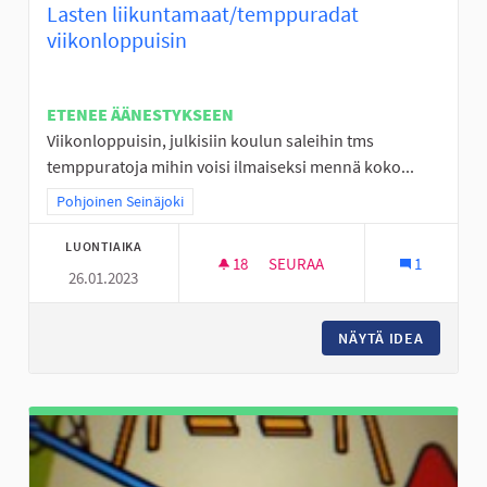
Lasten liikuntamaat/temppuradat
viikonloppuisin
ETENEE ÄÄNESTYKSEEN
Viikonloppuisin, julkisiin koulun saleihin tms
temppuratoja mihin voisi ilmaiseksi mennä koko...
Rajaa tulokset teeman mukaan: Pohjoinen Seinäjoki
Pohjoinen Seinäjoki
LUONTIAIKA
18
18 SEURAAJAA
SEURAA
1
26.01.2023
LASTEN LIIKUNTAMAAT/TEMPP
NÄYTÄ IDEA
LASTEN 