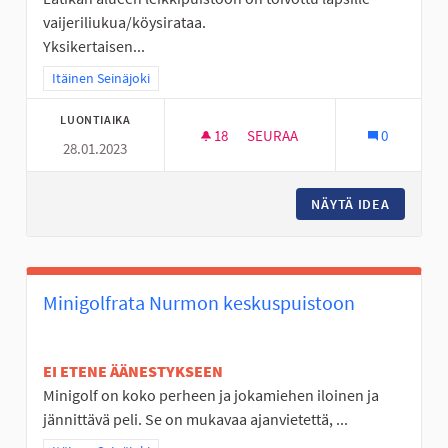
vaijeriliukua/köysirataa.
Yksikertaisen...
Rajaa tulokset teeman mukaan: Itäinen Seinäjoki
Itäinen Seinäjoki
LUONTIAIKA
18
18 SEURAAJAA
SEURAA
0
28.01.2023
KÖYSIRATA LATIKAN ALUEEN L
NÄYTÄ IDEA
KÖYSIRA
Minigolfrata Nurmon keskuspuistoon
EI ETENE ÄÄNESTYKSEEN
Minigolf on koko perheen ja jokamiehen iloinen ja
jännittävä peli. Se on mukavaa ajanvietettä, ...