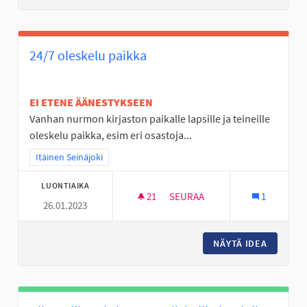
24/7 oleskelu paikka
EI ETENE ÄÄNESTYKSEEN
Vanhan nurmon kirjaston paikalle lapsille ja teineille
oleskelu paikka, esim eri osastoja...
Rajaa tulokset teeman mukaan: Itäinen Seinäjoki
Itäinen Seinäjoki
LUONTIAIKA
21
21 SEURAAJAA
SEURAA
1
26.01.2023
24/7 OLESKELU PAIKKA
NÄYTÄ IDEA
24/7 OL