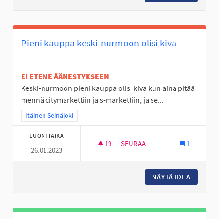
Pieni kauppa keski-nurmoon olisi kiva
EI ETENE ÄÄNESTYKSEEN
Keski-nurmoon pieni kauppa olisi kiva kun aina pitää
mennä citymarkettiin ja s-markettiin, ja se...
Rajaa tulokset teeman mukaan: Itäinen Seinäjoki
Itäinen Seinäjoki
LUONTIAIKA
19
19 SEURAAJAA
SEURAA
1
26.01.2023
PIENI KAUPPA KESKI-NURMOON
NÄYTÄ IDEA
PIENI K