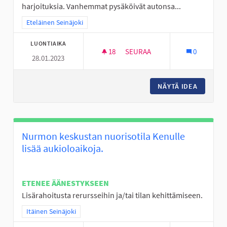
harjoituksia. Vanhemmat pysäköivät autonsa...
Rajaa tulokset teeman mukaan: Eteläinen Seinäjoki
Eteläinen Seinäjoki
LUONTIAIKA
18
18 SEURAAJAA
SEURAA
0
28.01.2023
LAAVU TAI KOTA JA PARKKIPA
NÄYTÄ IDEA
LAAVU T
Nurmon keskustan nuorisotila Kenulle
lisää aukioloaikoja.
ETENEE ÄÄNESTYKSEEN
Lisärahoitusta rerursseihin ja/tai tilan kehittämiseen.
Rajaa tulokset teeman mukaan: Itäinen Seinäjoki
Itäinen Seinäjoki