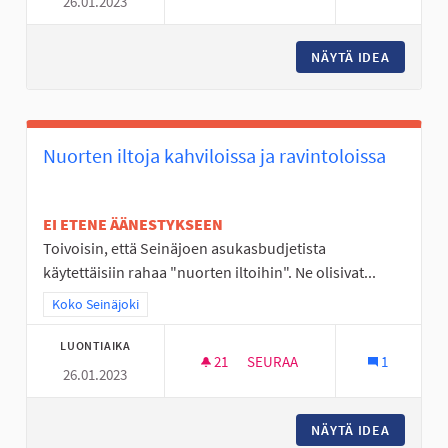
26.01.2023
KYRKÖSJÄRVEN FRISBEEGOLF
NÄYTÄ IDEA
KYRKÖSJ
Nuorten iltoja kahviloissa ja ravintoloissa
EI ETENE ÄÄNESTYKSEEN
Toivoisin, että Seinäjoen asukasbudjetista
käytettäisiin rahaa "nuorten iltoihin". Ne olisivat...
Rajaa tulokset teeman mukaan: Koko Seinäjoki
Koko Seinäjoki
LUONTIAIKA
21
21 SEURAAJAA
SEURAA
1
26.01.2023
NUORTEN ILTOJA KAHVILOISSA
NÄYTÄ IDEA
NUORTEN