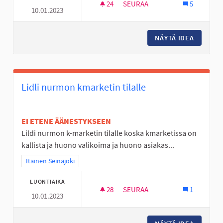
24
24 SEURAAJAA
SEURAA
5
10.01.2023
BUSSEJA KULKEMAAN MYÖS MY
NÄYTÄ IDEA
BUSSEJA
Lidli nurmon kmarketin tilalle
EI ETENE ÄÄNESTYKSEEN
Lildi nurmon k-marketin tilalle koska kmarketissa on
kallista ja huono valikoima ja huono asiakas...
Rajaa tulokset teeman mukaan: Itäinen Seinäjoki
Itäinen Seinäjoki
LUONTIAIKA
28
28 SEURAAJAA
SEURAA
1
10.01.2023
LIDLI NURMON KMARKETIN TIL