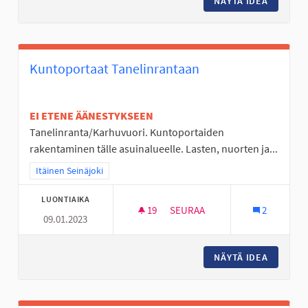
NÄYTÄ IDEA
LIDLI N
Kuntoportaat Tanelinrantaan
EI ETENE ÄÄNESTYKSEEN
Tanelinranta/Karhuvuori. Kuntoportaiden
rakentaminen tälle asuinalueelle. Lasten, nuorten ja...
Rajaa tulokset teeman mukaan: Itäinen Seinäjoki
Itäinen Seinäjoki
LUONTIAIKA
19
19 SEURAAJAA
SEURAA
2
09.01.2023
KUNTOPORTAAT TANELINRANT
NÄYTÄ IDEA
KUNTOP