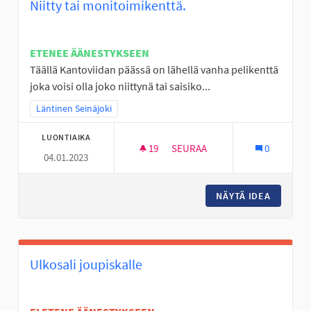
Niitty tai monitoimikenttä.
ETENEE ÄÄNESTYKSEEN
Täällä Kantoviidan päässä on lähellä vanha pelikenttä
joka voisi olla joko niittynä tai saisiko...
Rajaa tulokset teeman mukaan: Läntinen Seinäjoki
Läntinen Seinäjoki
LUONTIAIKA
19
19 SEURAAJAA
SEURAA
0
04.01.2023
NIITTY TAI MONITOIMIKENTTÄ.
NÄYTÄ IDEA
NIITTY 
Ulkosali joupiskalle