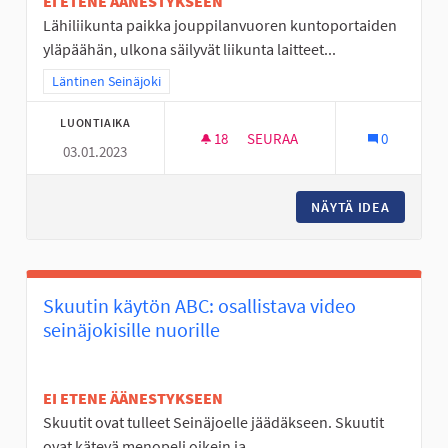
EI ETENE ÄÄNESTYKSEEN
Lähiliikunta paikka jouppilanvuoren kuntoportaiden
yläpäähän, ulkona säilyvät liikunta laitteet...
Rajaa tulokset teeman mukaan: Läntinen Seinäjoki
Läntinen Seinäjoki
LUONTIAIKA
18
18 SEURAAJAA
SEURAA
0
03.01.2023
ULKOSALI JOUPISKALLE
NÄYTÄ IDEA
ULKOSAL
Skuutin käytön ABC: osallistava video
seinäjokisille nuorille
EI ETENE ÄÄNESTYKSEEN
Skuutit ovat tulleet Seinäjoelle jäädäkseen. Skuutit
ovat kätevä menopeli oikein ja...