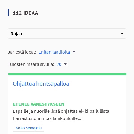
112 IDEAA
Rajaa
Järjestä ideat:
Eniten laatijoita
Tulosten määrä sivulla:
20
Ohjattua höntsäpalloa
ETENEE ÄÄNESTYKSEEN
Lapsille ja nuorille lisää ohjattua ei- kilpailullista
harrastustoimintaa lähikouluille....
Rajaa tulokset teeman mukaan: Koko Seinäjoki
Koko Seinäjoki