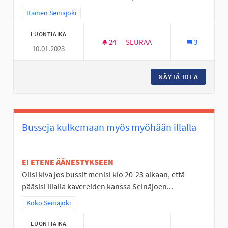
Rajaa tulokset teeman mukaan: Itäinen Seinäjoki
Itäinen Seinäjoki
LUONTIAIKA
24
24 SEURAAJAA
SEURAA
3
10.01.2023
NURMOON IDEOITA
NÄYTÄ IDEA
NURMOO
Busseja kulkemaan myös myöhään illalla
EI ETENE ÄÄNESTYKSEEN
Olisi kiva jos bussit menisi klo 20-23 aikaan, että
pääsisi illalla kavereiden kanssa Seinäjoen...
Rajaa tulokset teeman mukaan: Koko Seinäjoki
Koko Seinäjoki
LUONTIAIKA