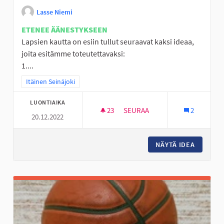
Lasse Niemi
ETENEE ÄÄNESTYKSEEN
Lapsien kautta on esiin tullut seuraavat kaksi ideaa,
joita esitämme toteutettavaksi:
1....
Rajaa tulokset teeman mukaan: Itäinen Seinäjoki
Itäinen Seinäjoki
LUONTIAIKA
23
23 SEURAAJAA
SEURAA
2
20.12.2022
LÄHILIIKUNTAPAIKKOJEN KEH
NÄYTÄ IDEA
LÄHILII