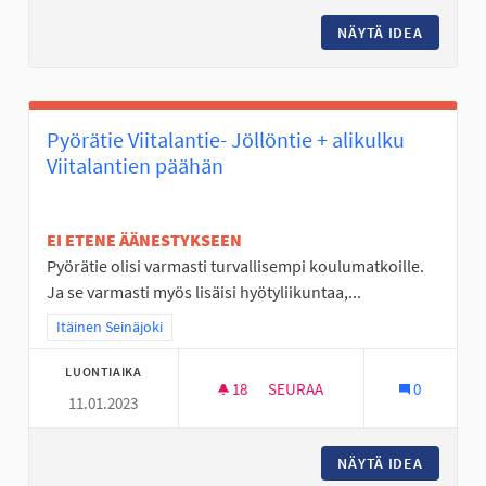
NÄYTÄ IDEA
SKEITTI
Pyörätie Viitalantie- Jöllöntie + alikulku
Viitalantien päähän
EI ETENE ÄÄNESTYKSEEN
Pyörätie olisi varmasti turvallisempi koulumatkoille.
Ja se varmasti myös lisäisi hyötyliikuntaa,...
Rajaa tulokset teeman mukaan: Itäinen Seinäjoki
Itäinen Seinäjoki
LUONTIAIKA
18
18 SEURAAJAA
SEURAA
0
11.01.2023
PYÖRÄTIE VIITALANTIE- JÖLLÖ
NÄYTÄ IDEA
PYÖRÄTI