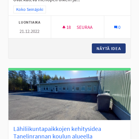
Rajaa tulokset teeman mukaan: Koko Seinäjoki
Koko Seinäjoki
LUONTIAIKA
18
18 SEURAAJAA
SEURAA
0
21.12.2022
SKUUTIN KÄYTÖN ABC: OSALLIS
NÄYTÄ IDEA
SKUUTIN
Lähiliikuntapaikkojen kehitysidea
Tanelinrannan koulun alueella