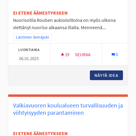
EI ETENE ÄÄNESTYKSEEN
Nuorisotila Rouben aukioloiltoina on myös ulkona
viettänyt nuoriso aikaansa illalla. Menneenä...
Rajaa tulokset teeman mukaan: Läntinen Seinäjoki
Läntinen Seinäjoki
LUONTIAIKA
19
19 SEURAAJAA
SEURAA
0
06.01.2023
ULKOVALVONTAA PAJULUOMAN
NÄYTÄ IDEA
ULKOVA
Valkiavuoren koulualueen turvallisuuden ja
viihtyisyyden parantaminen
EI ETENE ÄÄNESTYKSEEN