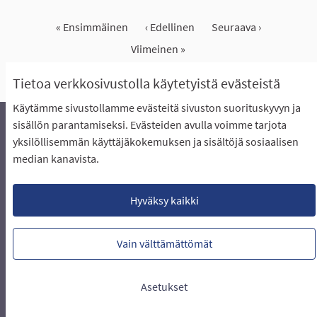
« Ensimmäinen
‹ Edellinen
Seuraava ›
Viimeinen »
Näytä kaikki peruutetut ideat
Tietoa verkkosivustolla käytetyistä evästeistä
Käytämme sivustollamme evästeitä sivuston suorituskyvyn ja
sisällön parantamiseksi. Evästeiden avulla voimme tarjota
yksilöllisemmän käyttäjäkokemuksen ja sisältöjä sosiaalisen
Äänestyksen pikaohjeet
Usein kysytyt kysymykset
median kanavista.
Näin äänestät Asukasbudjetissa
Yhteystiedot
Aluerajaukset ja budjetin jakautuminen alueille
Käyttöehdot asukkaille
Lataa avoimet datatiedostot
Hyväksy kaikki
Evästeasetukset
Vain välttämättömät
Verkkosivusto luotu
vapaan ohjelmiston
(Ulkoin
avulla.
Asetukset