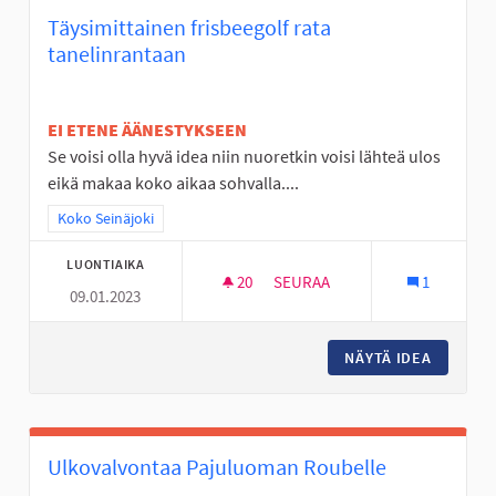
Täysimittainen frisbeegolf rata
tanelinrantaan
EI ETENE ÄÄNESTYKSEEN
Se voisi olla hyvä idea niin nuoretkin voisi lähteä ulos
eikä makaa koko aikaa sohvalla....
Rajaa tulokset teeman mukaan: Koko Seinäjoki
Koko Seinäjoki
LUONTIAIKA
20
20 SEURAAJAA
SEURAA
1
09.01.2023
TÄYSIMITTAINEN FRISBEEGOLF
NÄYTÄ IDEA
TÄYSIMI
Ulkovalvontaa Pajuluoman Roubelle