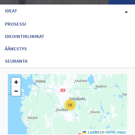
IDEAT
PROSESSI
IDEOINTIKLINIKAT
ÄÄNESTYS
SEURANTA
Seuraavassa elementissä on kartta, joka esittää tämän sivun tiet
+
−
56
Leaflet
|
©
HERE maps