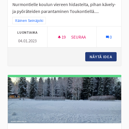
Nurmontielle koulun viereen hidasteita, pihan kävely-
ja pyöräteiden parantaminen Toukontiellä....
Rajaa tulokset teeman mukaan: Itäinen Seinäjoki
Itäinen Seinäjoki
LUONTIAIKA
19
19 SEURAAJAA
SEURAA
0
04.01.2023
VALKIAVUOREN KOULUALUEEN 
NÄYTÄ IDEA
VALKIAV