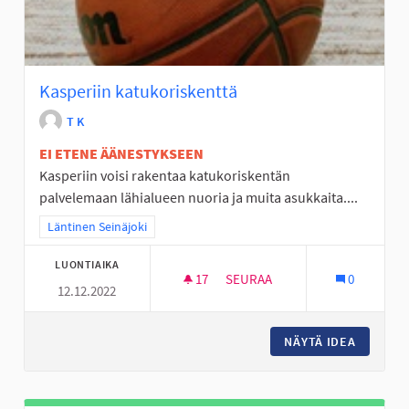
Kasperiin katukoriskenttä
T K
EI ETENE ÄÄNESTYKSEEN
Kasperiin voisi rakentaa katukoriskentän
palvelemaan lähialueen nuoria ja muita asukkaita....
Rajaa tulokset teeman mukaan: Läntinen Seinäjoki
Läntinen Seinäjoki
LUONTIAIKA
17
17 SEURAAJAA
SEURAA
0
12.12.2022
KASPERIIN KATUKORISKENTTÄ
NÄYTÄ IDEA
KASPERI