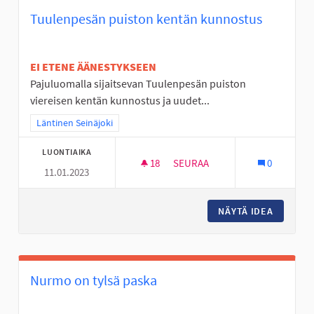
Tuulenpesän puiston kentän kunnostus
EI ETENE ÄÄNESTYKSEEN
Pajuluomalla sijaitsevan Tuulenpesän puiston
viereisen kentän kunnostus ja uudet...
Rajaa tulokset teeman mukaan: Läntinen Seinäjoki
Läntinen Seinäjoki
LUONTIAIKA
18
18 SEURAAJAA
SEURAA
0
11.01.2023
TUULENPESÄN PUISTON KEN
NÄYTÄ IDEA
TUULEN
Nurmo on tylsä paska