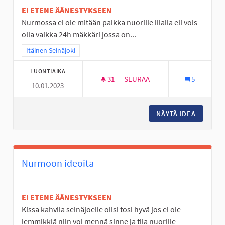
EI ETENE ÄÄNESTYKSEEN
Nurmossa ei ole mitään paikka nuorille illalla eli vois
olla vaikka 24h mäkkäri jossa on...
Rajaa tulokset teeman mukaan: Itäinen Seinäjoki
Itäinen Seinäjoki
LUONTIAIKA
31
31 SEURAAJAA
SEURAA
5
10.01.2023
NURMO ON TYLSÄ PASKA
NÄYTÄ IDEA
NURMO O
Nurmoon ideoita
EI ETENE ÄÄNESTYKSEEN
Kissa kahvila seinäjoelle olisi tosi hyvä jos ei ole
lemmikkiä niin voi mennä sinne ja tila nuorille