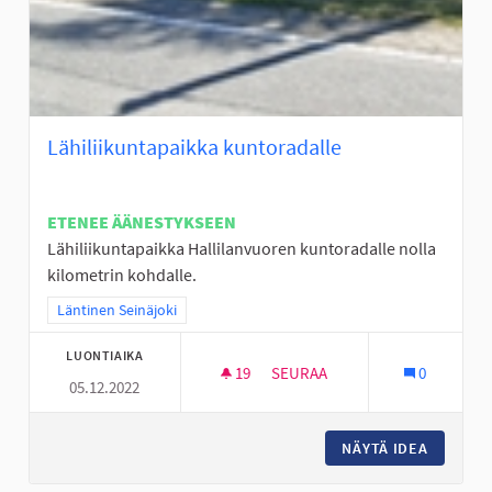
Lähiliikuntapaikka kuntoradalle
ETENEE ÄÄNESTYKSEEN
Lähiliikuntapaikka Hallilanvuoren kuntoradalle nolla
kilometrin kohdalle.
Rajaa tulokset teeman mukaan: Läntinen Seinäjoki
Läntinen Seinäjoki
LUONTIAIKA
19
19 SEURAAJAA
SEURAA
0
05.12.2022
LÄHILIIKUNTAPAIKKA KUNTOR
NÄYTÄ IDEA
LÄHILII