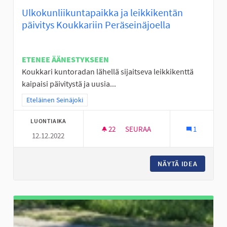
Ulkokunliikuntapaikka ja leikkikentän
päivitys Koukkariin Peräseinäjoella
ETENEE ÄÄNESTYKSEEN
Koukkari kuntoradan lähellä sijaitseva leikkikenttä
kaipaisi päivitystä ja uusia...
Rajaa tulokset teeman mukaan: Eteläinen Seinäjoki
Eteläinen Seinäjoki
LUONTIAIKA
22
22 SEURAAJAA
SEURAA
1
12.12.2022
ULKOKUNLIIKUNTAPAIKKA JA L
NÄYTÄ IDEA
ULKOKUN