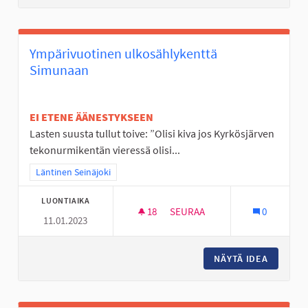
Ympärivuotinen ulkosählykenttä
Simunaan
EI ETENE ÄÄNESTYKSEEN
Lasten suusta tullut toive: ”Olisi kiva jos Kyrkösjärven
tekonurmikentän vieressä olisi...
Rajaa tulokset teeman mukaan: Läntinen Seinäjoki
Läntinen Seinäjoki
LUONTIAIKA
18
18 SEURAAJAA
SEURAA
0
11.01.2023
YMPÄRIVUOTINEN ULKOSÄHLY
NÄYTÄ IDEA
YMPÄRI