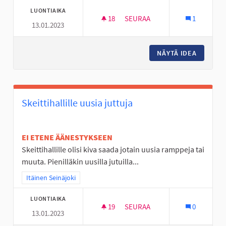
LUONTIAIKA
18
18 SEURAAJAA
SEURAA
1
13.01.2023
OHJATTUA HÖNTSÄPALLOA
NÄYTÄ IDEA
OHJATT
Skeittihallille uusia juttuja
EI ETENE ÄÄNESTYKSEEN
Skeittihallille olisi kiva saada jotain uusia ramppeja tai
muuta. Pienilläkin uusilla jutuilla...
Rajaa tulokset teeman mukaan: Itäinen Seinäjoki
Itäinen Seinäjoki
LUONTIAIKA
19
19 SEURAAJAA
SEURAA
0
13.01.2023
SKEITTIHALLILLE UUSIA JUTTU