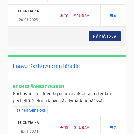
LUONTIAIKA
20
20 SEURAAJAA
SEURAA
0
20.01.2023
GRAFFITISEINÄKE TANELINRAN
NÄYTÄ IDEA
GRAFFIT
Laavu Karhuvuoren lähelle
ETENEE ÄÄNESTYKSEEN
Karhuvuoren alueella paljon asukkaita ja etenkin
perheitä. Yleinen laavu kävelymatkan päässä...
Rajaa tulokset teeman mukaan: Itäinen Seinäjoki
Itäinen Seinäjoki
LUONTIAIKA
19
19 SEURAAJAA
SEURAA
2
18.01.2023
LAAVU KARHUVUOREN LÄHELL