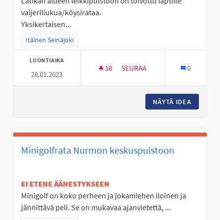
Latikan alueen leikkipuistoon on toivottu lapsille
vaijeriliukua/köysirataa.
Yksikertaisen...
Rajaa tulokset teeman mukaan: Itäinen Seinäjoki
Itäinen Seinäjoki
LUONTIAIKA
18
18 SEURAAJAA
SEURAA
0
28.01.2023
KÖYSIRATA LATIKAN ALUEEN L
NÄYTÄ IDEA
KÖYSIRA
Minigolfrata Nurmon keskuspuistoon
EI ETENE ÄÄNESTYKSEEN
Minigolf on koko perheen ja jokamiehen iloinen ja
jännittävä peli. Se on mukavaa ajanvietettä, ...