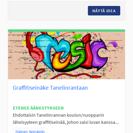
NÄYTÄ IDEA
JÄÄKIE
Graffitiseinäke Tanelinrantaan
ETENEE ÄÄNESTYKSEEN
Ehdottaisin Tanelinrannan koulun/nuopparin
läheisyyteen graffitiseinää, johon saisi luvan kanssa...
Rajaa tulokset teeman mukaan: Itäinen Seinäjoki
Itäinen Seinäjoki