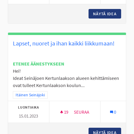
NÄYTÄ IDEA
LAAVU 
Lapset, nuoret ja ihan kaikki liikkumaan!
ETENEE ÄÄNESTYKSEEN
Hei!
Ideat Seinäjoen Kertunlaakson alueen kehittämiseen
ovat tulleet Kertunlaakson koulun...
Rajaa tulokset teeman mukaan: Itäinen Seinäjoki
Itäinen Seinäjoki
LUONTIAIKA
19
19 SEURAAJAA
SEURAA
0
15.01.2023
LAPSET, NUORET JA IHAN KAIK
NÄYTÄ IDEA
LAPSET,