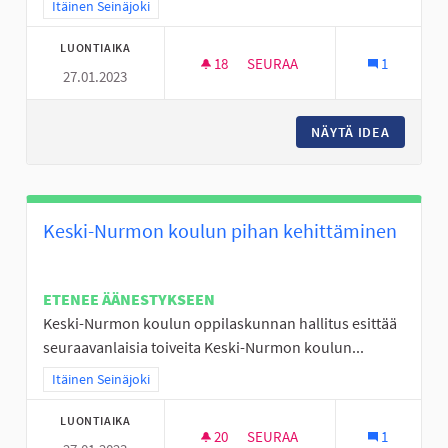
Rajaa tulokset teeman mukaan: Itäinen Seinäjoki
Itäinen Seinäjoki
LUONTIAIKA
18
18 SEURAAJAA
SEURAA
1
27.01.2023
MINIGOLFRATA NURMON KESK
NÄYTÄ IDEA
MINIGO
Keski-Nurmon koulun pihan kehittäminen
ETENEE ÄÄNESTYKSEEN
Keski-Nurmon koulun oppilaskunnan hallitus esittää
seuraavanlaisia toiveita Keski-Nurmon koulun...
Rajaa tulokset teeman mukaan: Itäinen Seinäjoki
Itäinen Seinäjoki
LUONTIAIKA
20
20 SEURAAJAA
SEURAA
1