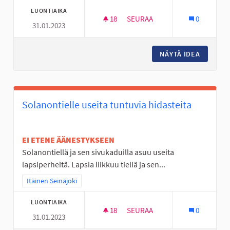
LUONTIAIKA
18
18 SEURAAJAA
SEURAA
0
31.01.2023
ESTERATAHALLI ITÄISELLE ALU
NÄYTÄ IDEA
ESTERAT
Solanontielle useita tuntuvia hidasteita
EI ETENE ÄÄNESTYKSEEN
Solanontiellä ja sen sivukaduilla asuu useita
lapsiperheitä. Lapsia liikkuu tiellä ja sen...
Rajaa tulokset teeman mukaan: Itäinen Seinäjoki
Itäinen Seinäjoki
LUONTIAIKA
18
18 SEURAAJAA
SEURAA
0
31.01.2023
SOLANONTIELLE USEITA TUNTU