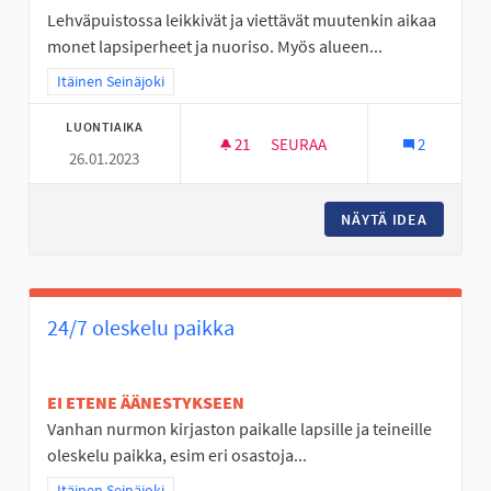
Lehväpuistossa leikkivät ja viettävät muutenkin aikaa
monet lapsiperheet ja nuoriso. Myös alueen...
Rajaa tulokset teeman mukaan: Itäinen Seinäjoki
Itäinen Seinäjoki
LUONTIAIKA
21
21 SEURAAJAA
SEURAA
2
26.01.2023
☆ HYLLYKALLION LEHVÄPUIST
NÄYTÄ IDEA
☆ HYLLY
24/7 oleskelu paikka
EI ETENE ÄÄNESTYKSEEN
Vanhan nurmon kirjaston paikalle lapsille ja teineille
oleskelu paikka, esim eri osastoja...
Rajaa tulokset teeman mukaan: Itäinen Seinäjoki
Itäinen Seinäjoki