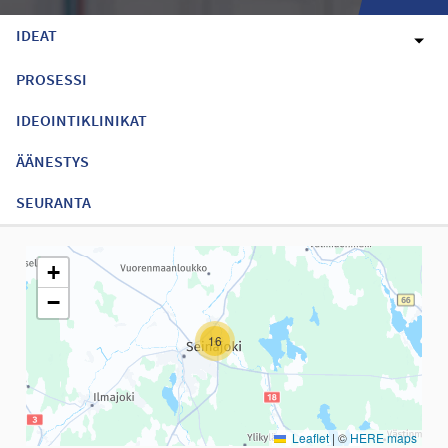
IDEAT
PROSESSI
IDEOINTIKLINIKAT
ÄÄNESTYS
SEURANTA
Seuraavassa elementissä on kartta, joka esittää tämän sivun tiet
+
−
16
Leaflet
|
©
HERE maps