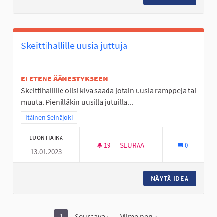
Skeittihallille uusia juttuja
EI ETENE ÄÄNESTYKSEEN
Skeittihallille olisi kiva saada jotain uusia ramppeja tai
muuta. Pienilläkin uusilla jutuilla...
Rajaa tulokset teeman mukaan: Itäinen Seinäjoki
Itäinen Seinäjoki
LUONTIAIKA
19
19 SEURAAJAA
SEURAA
0
13.01.2023
SKEITTIHALLILLE UUSIA JUTTU
NÄYTÄ IDEA
SKEITTI
1
Seuraava ›
Viimeinen »