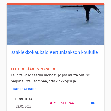
Jääkiekkokaukalo Kertunlaakson koululle
EI ETENE ÄÄNESTYKSEEN
Tälle talvelle saatiin hienosti jo jää mutta olisi se
paljon turvallisempaa, että kiekkojen ja...
Rajaa tulokset teeman mukaan: Itäinen Seinäjoki
Itäinen Seinäjoki
LUONTIAIKA
20
20 SEURAAJAA
SEURAA
0
22.01.2023
JÄÄKIEKKOKAUKALO KERTUNL