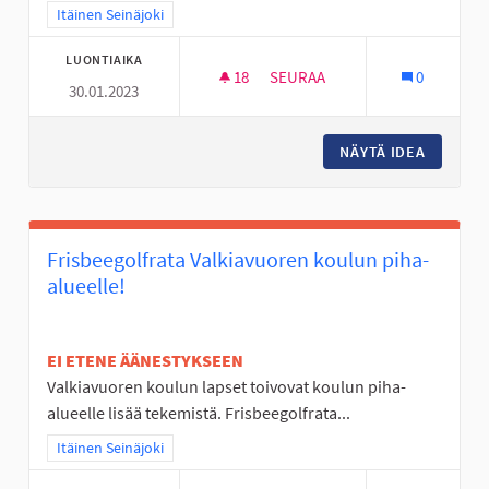
Rajaa tulokset teeman mukaan: Itäinen Seinäjoki
Itäinen Seinäjoki
LUONTIAIKA
18
18 SEURAAJAA
SEURAA
0
30.01.2023
NURMON KESKUSTAN TYHJÄ T
NÄYTÄ IDEA
NURMON 
Frisbeegolfrata Valkiavuoren koulun piha-
alueelle!
EI ETENE ÄÄNESTYKSEEN
Valkiavuoren koulun lapset toivovat koulun piha-
alueelle lisää tekemistä. Frisbeegolfrata...
Rajaa tulokset teeman mukaan: Itäinen Seinäjoki
Itäinen Seinäjoki