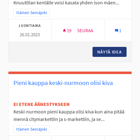
Knuuttilan kentälle voisi kasata yhden ison mäen...
Rajaa tulokset teeman mukaan: Itäinen Seinäjoki
Itäinen Seinäjoki
LUONTIAIKA
19
19 SEURAAJAA
SEURAA
1
26.01.2023
KESKI-NURMON KNUUTTILAN 
NÄYTÄ IDEA
KESKI-N
Pieni kauppa keski-nurmoon olisi kiva
EI ETENE ÄÄNESTYKSEEN
Keski-nurmoon pieni kauppa olisi kiva kun aina pitää
mennä citymarkettiin ja s-markettiin, ja se...
Rajaa tulokset teeman mukaan: Itäinen Seinäjoki
Itäinen Seinäjoki