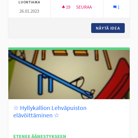
LUONTIAIKA
19
19 SEURAAJAA
SEURAA
1
26.01.2023
PIENI KAUPPA KESKI-NURMOON
NÄYTÄ IDEA
PIENI K
☆ Hyllykallion Lehväpuiston
elävöittäminen ☆
ETENEE ÄÄNESTYKSEEN