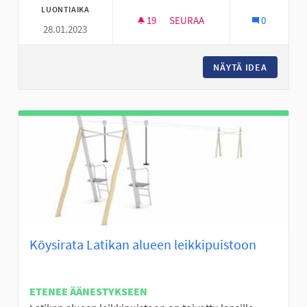
LUONTIAIKA
19
19 SEURAAJAA
SEURAA
0
28.01.2023
NURMON KESKUSTAN NUORISOT
NÄYTÄ IDEA
NURMON 
Köysirata Latikan alueen leikkipuistoon
ETENEE ÄÄNESTYKSEEN