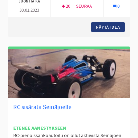
LUONTIAIKA
20
20 SEURAAJAA
SEURAA
0
30.01.2023
FRISBEEGOLFRATA VALKIAVUO
NÄYTÄ IDEA
FRISBEE
RC sisärata Seinäjoelle
ETENEE ÄÄNESTYKSEEN
RC-pienoissähköautoilu on ollut aktiivista Seinäjoen