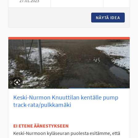
27.01.2023
KESKI-NURMON KOULUN PIHA
NÄYTÄ IDEA
KESKI-N
Keski-Nurmon Knuuttilan kentälle pump
track-rata/pulkkamäki
EI ETENE ÄÄNESTYKSEEN
Keski-Nurmoon kyläseuran puolesta esitämme, että