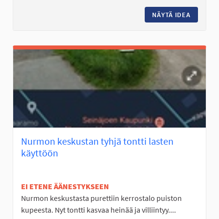
NÄYTÄ IDEA
SOLANON
Nurmon keskustan tyhjä tontti lasten
käyttöön
EI ETENE ÄÄNESTYKSEEN
Nurmon keskustasta purettiin kerrostalo puiston
kupeesta. Nyt tontti kasvaa heinää ja villiintyy....