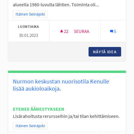
alueella 1980-luvulta lähtien. Toiminta oli...
Rajaa tulokset teeman mukaan: Itäinen Seinäjoki
Itäinen Seinäjoki
LUONTIAIKA
22
22 SEURAAJAA
SEURAA
5
30.01.2023
RC SISÄRATA SEINÄJOELLE
NÄYTÄ IDEA
RC SISÄ
Nurmon keskustan nuorisotila Kenulle
lisää aukioloaikoja.
ETENEE ÄÄNESTYKSEEN
Lisärahoitusta rerursseihin ja/tai tilan kehittämiseen.
Rajaa tulokset teeman mukaan: Itäinen Seinäjoki
Itäinen Seinäjoki