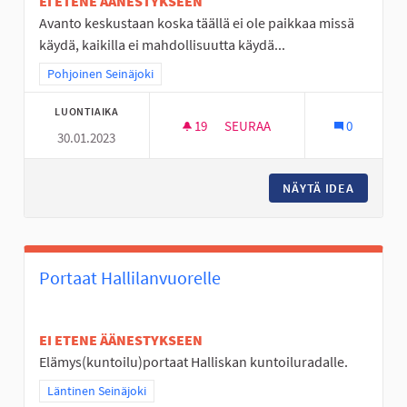
EI ETENE ÄÄNESTYKSEEN
Avanto keskustaan koska täällä ei ole paikkaa missä
käydä, kaikilla ei mahdollisuutta käydä...
Rajaa tulokset teeman mukaan: Pohjoinen Seinäjoki
Pohjoinen Seinäjoki
LUONTIAIKA
19
19 SEURAAJAA
SEURAA
0
30.01.2023
AVANTO PAIKKA JOSSA LÄMMI
NÄYTÄ IDEA
AVANTO 
Portaat Hallilanvuorelle
EI ETENE ÄÄNESTYKSEEN
Elämys(kuntoilu)portaat Halliskan kuntoiluradalle.
Rajaa tulokset teeman mukaan: Läntinen Seinäjoki
Läntinen Seinäjoki