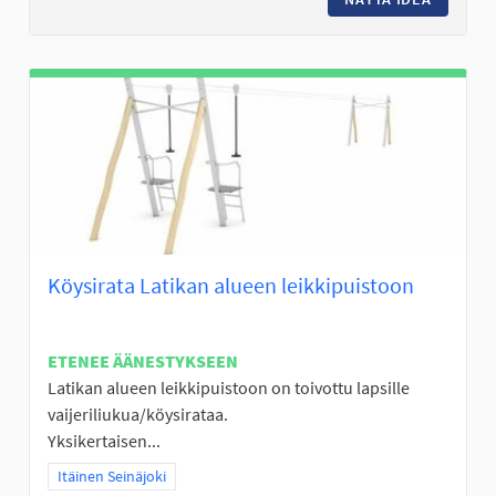
Köysirata Latikan alueen leikkipuistoon
ETENEE ÄÄNESTYKSEEN
Latikan alueen leikkipuistoon on toivottu lapsille
vaijeriliukua/köysirataa.
Yksikertaisen...
Rajaa tulokset teeman mukaan: Itäinen Seinäjoki
Itäinen Seinäjoki