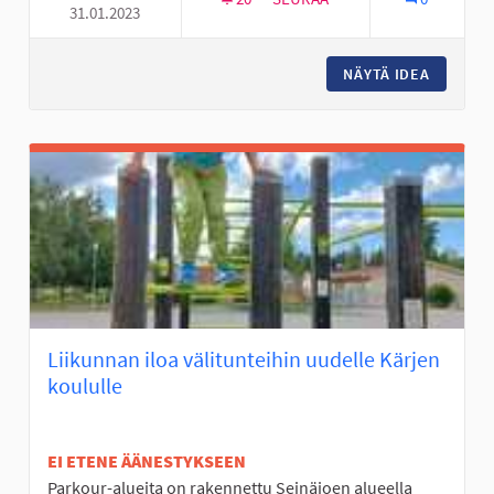
31.01.2023
JOKIVARSISEIKKAILU
NÄYTÄ IDEA
JOKIVAR
Liikunnan iloa välitunteihin uudelle Kärjen
koululle
EI ETENE ÄÄNESTYKSEEN
Parkour-alueita on rakennettu Seinäjoen alueella