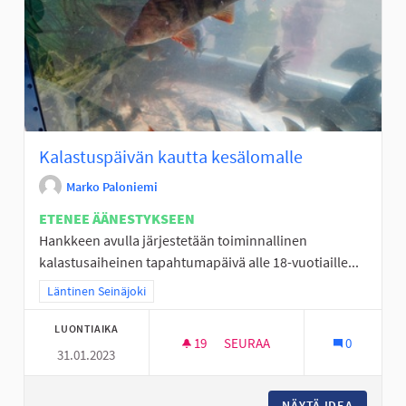
Kalastuspäivän kautta kesälomalle
Marko Paloniemi
ETENEE ÄÄNESTYKSEEN
Hankkeen avulla järjestetään toiminnallinen
kalastusaiheinen tapahtumapäivä alle 18-vuotiaille...
Rajaa tulokset teeman mukaan: Läntinen Seinäjoki
Läntinen Seinäjoki
LUONTIAIKA
19
19 SEURAAJAA
SEURAA
0
31.01.2023
KALASTUSPÄIVÄN KAUTTA KES
NÄYTÄ IDEA
KALASTU