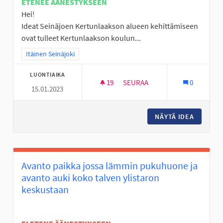
ETENEE ÄÄNESTYKSEEN
Hei!
Ideat Seinäjoen Kertunlaakson alueen kehittämiseen
ovat tulleet Kertunlaakson koulun...
Rajaa tulokset teeman mukaan: Itäinen Seinäjoki
Itäinen Seinäjoki
LUONTIAIKA
19
19 SEURAAJAA
SEURAA
0
15.01.2023
LAPSET, NUORET JA IHAN KAIK
NÄYTÄ IDEA
LAPSET,
Avanto paikka jossa lämmin pukuhuone ja
avanto auki koko talven ylistaron
keskustaan