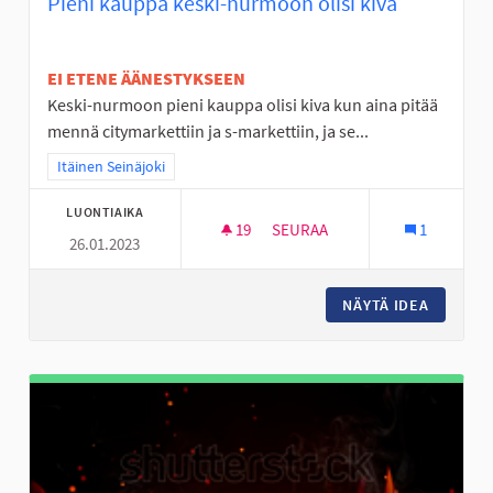
Pieni kauppa keski-nurmoon olisi kiva
EI ETENE ÄÄNESTYKSEEN
Keski-nurmoon pieni kauppa olisi kiva kun aina pitää
mennä citymarkettiin ja s-markettiin, ja se...
Rajaa tulokset teeman mukaan: Itäinen Seinäjoki
Itäinen Seinäjoki
LUONTIAIKA
19
19 SEURAAJAA
SEURAA
1
26.01.2023
PIENI KAUPPA KESKI-NURMOON
NÄYTÄ IDEA
PIENI K