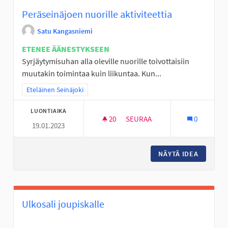
Peräseinäjoen nuorille aktiviteettia
Satu Kangasniemi
ETENEE ÄÄNESTYKSEEN
Syrjäytymisuhan alla oleville nuorille toivottaisiin
muutakin toimintaa kuin liikuntaa. Kun...
Rajaa tulokset teeman mukaan: Eteläinen Seinäjoki
Eteläinen Seinäjoki
LUONTIAIKA
20
20 SEURAAJAA
SEURAA
0
19.01.2023
PERÄSEINÄJOEN NUORILLE AKT
NÄYTÄ IDEA
PERÄSEI
Ulkosali joupiskalle