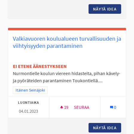
NÄYTÄ IDEA
JALKAPA
Valkiavuoren koulualueen turvallisuuden ja
viihtyisyyden parantaminen
EI ETENE ÄÄNESTYKSEEN
Nurmontielle koulun viereen hidasteita, pihan kävely-
ja pyöräteiden parantaminen Toukontiellä....
Rajaa tulokset teeman mukaan: Itäinen Seinäjoki
Itäinen Seinäjoki
LUONTIAIKA
19
19 SEURAAJAA
SEURAA
0
04.01.2023
VALKIAVUOREN KOULUALUEEN 
NÄYTÄ IDEA
VALKIAV