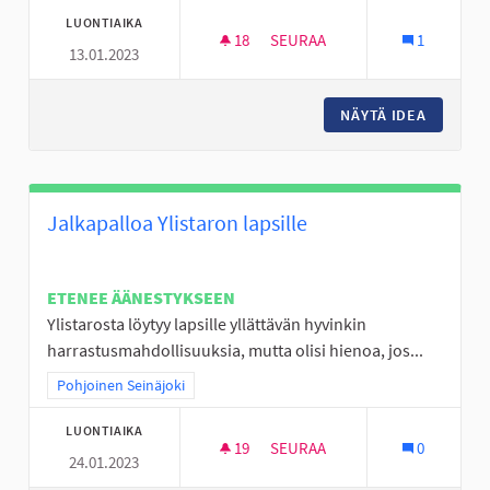
LUONTIAIKA
18
18 SEURAAJAA
SEURAA
1
13.01.2023
OHJATTUA HÖNTSÄPALLOA
NÄYTÄ IDEA
OHJATT
Jalkapalloa Ylistaron lapsille
ETENEE ÄÄNESTYKSEEN
Ylistarosta löytyy lapsille yllättävän hyvinkin
harrastusmahdollisuuksia, mutta olisi hienoa, jos...
Rajaa tulokset teeman mukaan: Pohjoinen Seinäjoki
Pohjoinen Seinäjoki
LUONTIAIKA
19
19 SEURAAJAA
SEURAA
0
24.01.2023
JALKAPALLOA YLISTARON LAPS