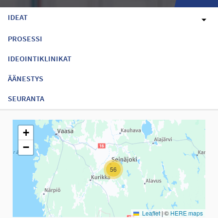
IDEAT
PROSESSI
IDEOINTIKLINIKAT
ÄÄNESTYS
SEURANTA
Seuraavassa elementissä on kartta, joka esittää tämän sivun tiet
+
−
56
Leaflet
|
©
HERE maps