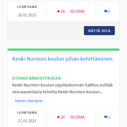
LUONTIAIKA
18
18 SEURAAJAA
SEURAA
0
28.01.2023
KÖYSIRATA LATIKAN ALUEEN L
NÄYTÄ IDEA
KÖYSIRA
Keski-Nurmon koulun pihan kehittäminen
ETENEE ÄÄNESTYKSEEN
Keski-Nurmon koulun oppilaskunnan hallitus esittää
seuraavanlaisia toiveita Keski-Nurmon koulun...
Rajaa tulokset teeman mukaan: Itäinen Seinäjoki
Itäinen Seinäjoki
LUONTIAIKA
20
20 SEURAAJAA
SEURAA
1
27.01.2023
KESKI-NURMON KOULUN PIHA