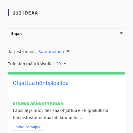
112 IDEAA
Rajaa
Järjestä ideat:
Satunnainen
Tulosten määrä sivulla:
20
Ohjattua höntsäpalloa
ETENEE ÄÄNESTYKSEEN
Lapsille ja nuorille lisää ohjattua ei- kilpailullista
harrastustoimintaa lähikouluille....
Rajaa tulokset teeman mukaan: Koko Seinäjoki
Koko Seinäjoki