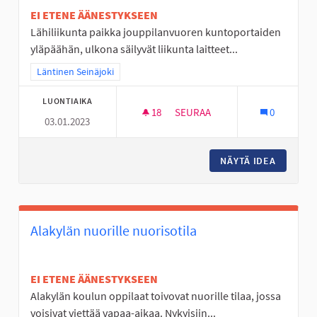
EI ETENE ÄÄNESTYKSEEN
Lähiliikunta paikka jouppilanvuoren kuntoportaiden
yläpäähän, ulkona säilyvät liikunta laitteet...
Rajaa tulokset teeman mukaan: Läntinen Seinäjoki
Läntinen Seinäjoki
LUONTIAIKA
18
18 SEURAAJAA
SEURAA
0
03.01.2023
ULKOSALI JOUPISKALLE
NÄYTÄ IDEA
ULKOSAL
Alakylän nuorille nuorisotila
EI ETENE ÄÄNESTYKSEEN
Alakylän koulun oppilaat toivovat nuorille tilaa, jossa
voisivat viettää vapaa-aikaa. Nykyisiin...