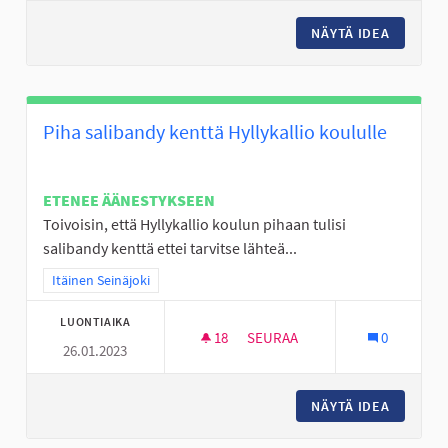
NÄYTÄ IDEA
KESKI-N
Piha salibandy kenttä Hyllykallio koululle
ETENEE ÄÄNESTYKSEEN
Toivoisin, että Hyllykallio koulun pihaan tulisi
salibandy kenttä ettei tarvitse lähteä...
Rajaa tulokset teeman mukaan: Itäinen Seinäjoki
Itäinen Seinäjoki
LUONTIAIKA
18
18 SEURAAJAA
SEURAA
0
26.01.2023
PIHA SALIBANDY KENTTÄ HYLL
NÄYTÄ IDEA
PIHA SA