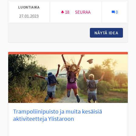
LUONTIAIKA
18
18 SEURAAJAA
SEURAA
0
27.01.2023
PORTAAT HALLILANVUORELLE
NÄYTÄ IDEA
PORTAAT
Trampoliinipuisto ja muita kesäisiä
aktiviteetteja Ylistaroon