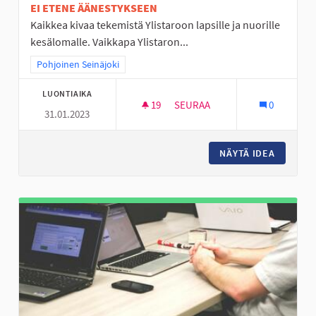
EI ETENE ÄÄNESTYKSEEN
Kaikkea kivaa tekemistä Ylistaroon lapsille ja nuorille
kesälomalle. Vaikkapa Ylistaron...
Rajaa tulokset teeman mukaan: Pohjoinen Seinäjoki
Pohjoinen Seinäjoki
LUONTIAIKA
19
19 SEURAAJAA
SEURAA
0
31.01.2023
TRAMPOLIINIPUISTO JA MUITA 
NÄYTÄ IDEA
TRAMPOL