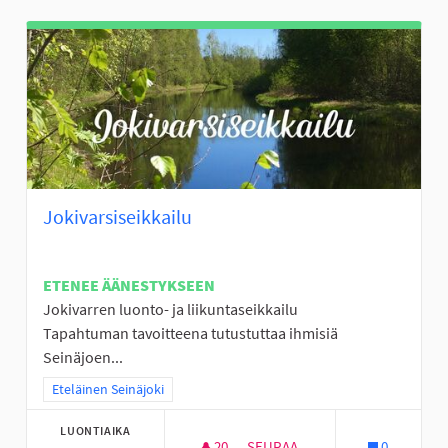
Jokivarsiseikkailu
ETENEE ÄÄNESTYKSEEN
Jokivarren luonto- ja liikuntaseikkailu
Tapahtuman tavoitteena tutustuttaa ihmisiä
Seinäjoen...
Rajaa tulokset teeman mukaan: Eteläinen Seinäjoki
Eteläinen Seinäjoki
LUONTIAIKA
20
20 SEURAAJAA
SEURAA
0