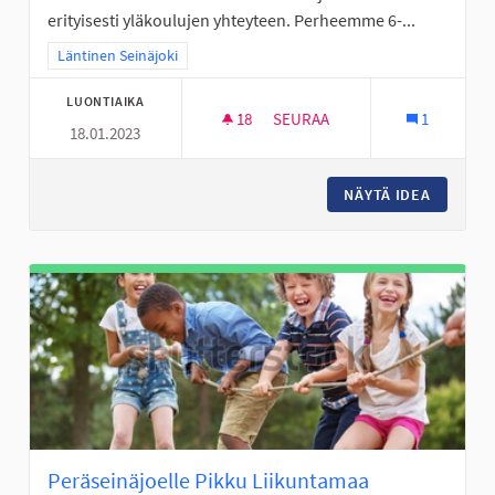
erityisesti yläkoulujen yhteyteen. Perheemme 6-...
Rajaa tulokset teeman mukaan: Läntinen Seinäjoki
Läntinen Seinäjoki
LUONTIAIKA
18
18 SEURAAJAA
SEURAA
1
18.01.2023
LIIKUNNAN ILOA VÄLITUNTEIH
NÄYTÄ IDEA
LIIKUNN
Peräseinäjoelle Pikku Liikuntamaa