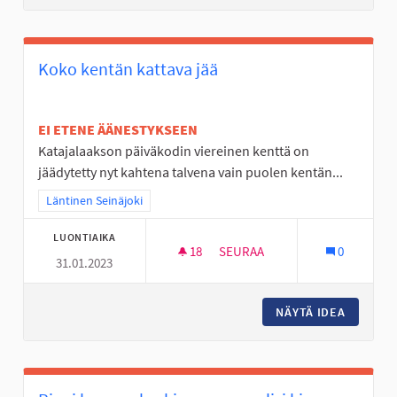
Koko kentän kattava jää
EI ETENE ÄÄNESTYKSEEN
Katajalaakson päiväkodin viereinen kenttä on
jäädytetty nyt kahtena talvena vain puolen kentän...
Rajaa tulokset teeman mukaan: Läntinen Seinäjoki
Läntinen Seinäjoki
LUONTIAIKA
18
18 SEURAAJAA
SEURAA
0
31.01.2023
KOKO KENTÄN KATTAVA JÄÄ
NÄYTÄ IDEA
KOKO KE