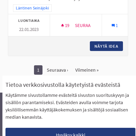
Rajaa tulokset teeman mukaan: Läntinen Seinäjoki
Läntinen Seinäjoki
LUONTIAIKA
19
19 SEURAAJAA
SEURAA
1
22.01.2023
ALAKYLÄN NUORILLE NUORISO
NÄYTÄ IDEA
ALAKYLÄ
1
Seuraava ›
Viimeinen »
Näytä kaikki peruutetut ideat
Tietoa verkkosivustolla käytetyistä evästeistä
Käytämme sivustollamme evästeitä sivuston suorituskyvyn ja
sisällön parantamiseksi. Evästeiden avulla voimme tarjota
yksilöllisemmän käyttäjäkokemuksen ja sisältöjä sosiaalisen
Äänestyksen pikaohjeet
Usein kysytyt kysymykset
median kanavista.
Näin äänestät Asukasbudjetissa
Yhteystiedot
Aluerajaukset ja budjetin jakautuminen alueille
Käyttöehdot asukkaille
Lataa avoimet datatiedostot
Hyväksy kaikki