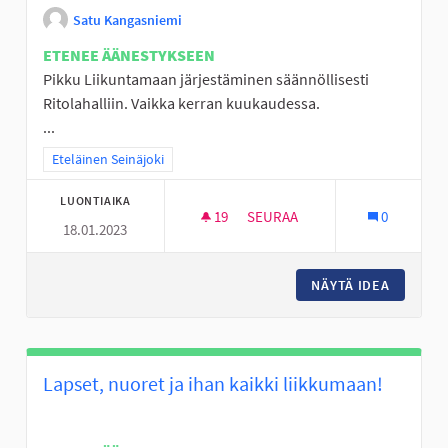
Satu Kangasniemi
ETENEE ÄÄNESTYKSEEN
Pikku Liikuntamaan järjestäminen säännöllisesti
Ritolahalliin. Vaikka kerran kuukaudessa.
...
Rajaa tulokset teeman mukaan: Eteläinen Seinäjoki
Eteläinen Seinäjoki
LUONTIAIKA
19
19 SEURAAJAA
SEURAA
0
18.01.2023
PERÄSEINÄJOELLE PIKKU LIIK
NÄYTÄ IDEA
PERÄSEI
Lapset, nuoret ja ihan kaikki liikkumaan!