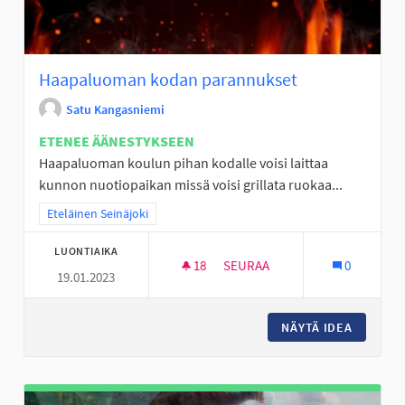
Haapaluoman kodan parannukset
Satu Kangasniemi
ETENEE ÄÄNESTYKSEEN
Haapaluoman koulun pihan kodalle voisi laittaa
kunnon nuotiopaikan missä voisi grillata ruokaa...
Rajaa tulokset teeman mukaan: Eteläinen Seinäjoki
Eteläinen Seinäjoki
LUONTIAIKA
18
18 SEURAAJAA
SEURAA
0
19.01.2023
HAAPALUOMAN KODAN PARAN
NÄYTÄ IDEA
HAAPAL