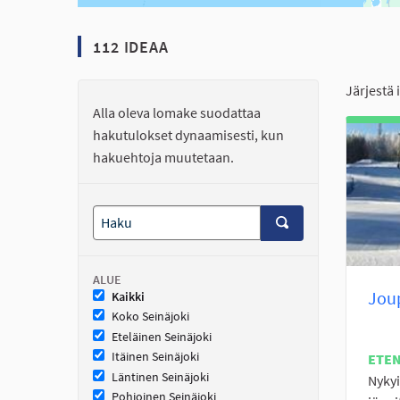
112 IDEAA
Järjestä 
Alla oleva lomake suodattaa
hakutulokset dynaamisesti, kun
hakuehtoja muutetaan.
ALUE
Jou
Kaikki
Koko Seinäjoki
Eteläinen Seinäjoki
Itäinen Seinäjoki
ETE
Läntinen Seinäjoki
Nykyi
Pohjoinen Seinäjoki