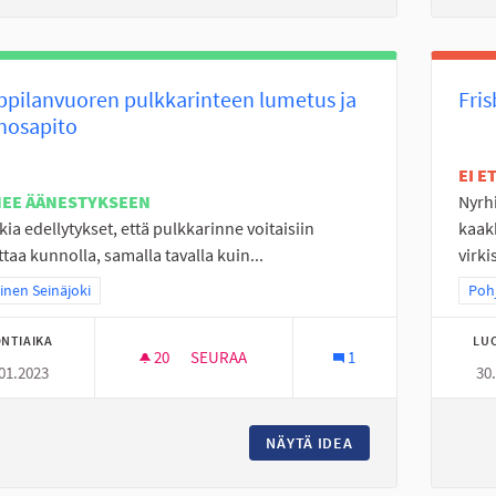
pilanvuoren pulkkarinteen lumetus ja
Fris
nosapito
EI 
NEE ÄÄNESTYKSEEN
Nyrh
ia edellytykset, että pulkkarinne voitaisiin
kaak
taa kunnolla, samalla tavalla kuin...
virki
a tulokset teeman mukaan: Läntinen Seinäjoki
inen Seinäjoki
Raj
Pohj
NTIAIKA
LU
20
20 SEURAAJAA
SEURAA
1
01.2023
30
JOUPPILANVUOREN PULKKARINTEEN LUM
NÄYTÄ IDEA
JOUPPILANVUOREN