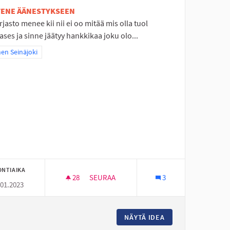
ETENE ÄÄNESTYKSEEN
rjasto menee kii nii ei oo mitää mis olla tuol
ses ja sinne jäätyy hankkikaa joku olo...
a tulokset teeman mukaan: Itäinen Seinäjoki
nen Seinäjoki
ONTIAIKA
28
28 SEURAAJAA
SEURAA
3
.01.2023
ÄIVITYSTÄ
NURMO ON TYLSÄ
ORILLE KUNTOSALIIN PÄIVITYSTÄ
NÄYTÄ IDEA
NURMO ON TYLSÄ