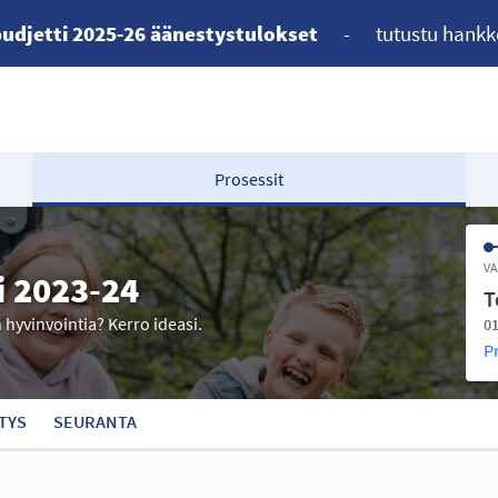
udjetti 2025-26 äänestystulokset
-
tutustu hankk
Prosessit
VA
i 2023-24
T
n hyvinvointia? Kerro ideasi.
01
P
TYS
SEURANTA