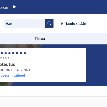
eisiin
Hae
Kirjaudu sisään
Tietoa
IHE 8 / 8
oteutus
.01.2023 - 31.12.2024
rosessin vaiheet