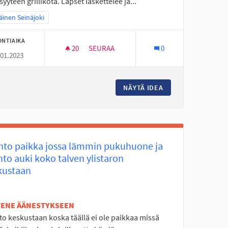
syyteen grillikota. Lapset laskettelee ja...
a tulokset teeman mukaan: Eteläinen Seinäjoki
äinen Seinäjoki
ONTIAIKA
20
20 SEURAAJAA
SEURAA
0
.01.2023
KOUKKARIIN GRILLIKOTA
KAMÄKI KUNTOON!
NÄYTÄ IDEA
KOUKKARIIN GRILL
nto paikka jossa lämmin pukuhuone ja
to auki koko talven ylistaron
kustaan
ETENE ÄÄNESTYKSEEN
to keskustaan koska täällä ei ole paikkaa missä