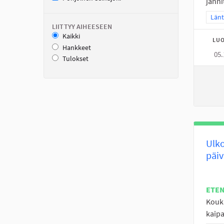
jänni
Raja
Länt
LIITTYY AIHEESEEN
Kaikki
LUO
Hankkeet
05.
Tulokset
Ulko
päiv
ETE
Koukk
kaipai