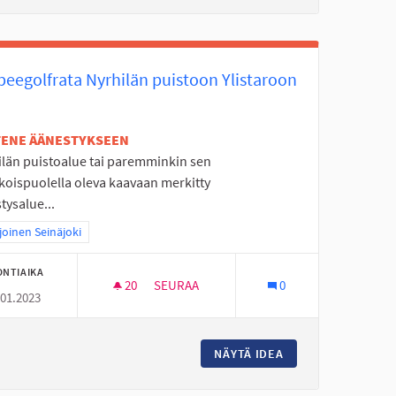
beegolfrata Nyrhilän puistoon Ylistaroon
ETENE ÄÄNESTYKSEEN
ilän puistoalue tai paremminkin sen
koispuolella oleva kaavaan merkitty
stysalue...
aa tulokset teeman mukaan: Pohjoinen Seinäjoki
oinen Seinäjoki
ONTIAIKA
20
20 SEURAAJAA
SEURAA
0
.01.2023
ETUS JA KUNNOSAPITO
FRISBEEGOLFRATA NYRHILÄN PUISTOON Y
 PULKKARINTEEN LUMETUS JA KUNNOSAPITO
NÄYTÄ IDEA
FRISBEEGOLFRATA