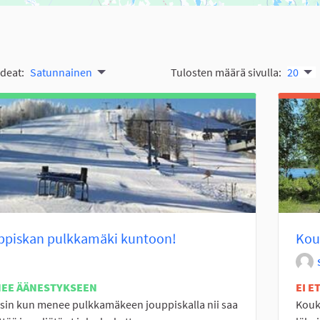
ideat:
Satunnainen
Tulosten määrä sivulla:
20
ppiskan pulkkamäki kuntoon!
Kouk
NEE ÄÄNESTYKSEEN
EI 
sin kun menee pulkkamäkeen jouppiskalla nii saa
Kouk