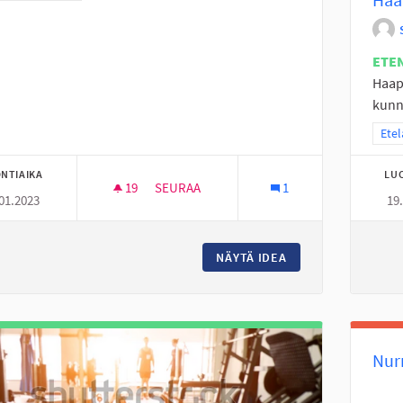
ETE
Haap
kunno
Raja
Etel
NTIAIKA
LU
19
19 SEURAAJAA
SEURAA
1
01.2023
19
ALAKYLÄN NUORILLE NUORISOTILA
NÄYTÄ IDEA
ALAKYLÄN NUORILL
Nur