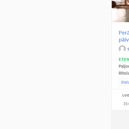
Perä
päiv
ETE
Paljo
Ritola
Raja
Etel
LUO
19.