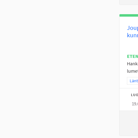
Joup
kun
ETE
Hankk
lumet
Raja
Länt
LUO
19.