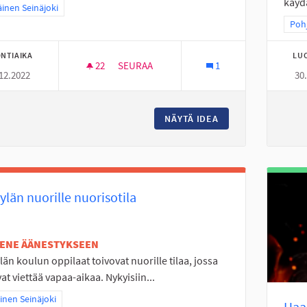
käydä
a tulokset teeman mukaan: Eteläinen Seinäjoki
äinen Seinäjoki
Raj
Pohj
NTIAIKA
LU
22
22 SEURAAJAA
SEURAA
1
12.2022
30
ULKOKUNLIIKUNTAPAIKKA JA LEIKKIKENTÄ
NÄYTÄ IDEA
ULKOKUNLIIKUNTAP
ylän nuorille nuorisotila
TENE ÄÄNESTYKSEEN
län koulun oppilaat toivovat nuorille tilaa, jossa
vat viettää vapaa-aikaa. Nykyisiin...
a tulokset teeman mukaan: Läntinen Seinäjoki
inen Seinäjoki
Haa