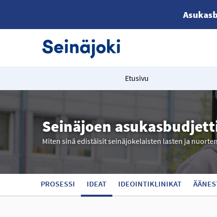
Asukasb
Etusivu
Seinäjoen asukasbudjett
Miten sinä edistäisit seinäjokelaisten lasten ja nuorte
PROSESSI
IDEAT
IDEOINTIKLINIKAT
ÄÄNES