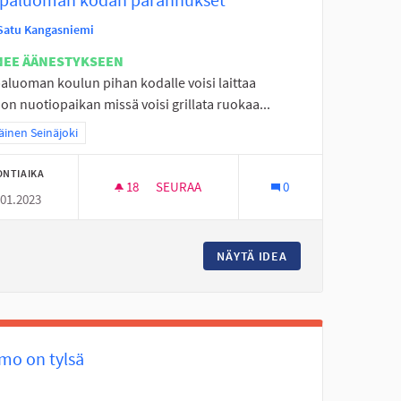
Satu Kangasniemi
NEE ÄÄNESTYKSEEN
aluoman koulun pihan kodalle voisi laittaa
n nuotiopaikan missä voisi grillata ruokaa...
a tulokset teeman mukaan: Eteläinen Seinäjoki
äinen Seinäjoki
ONTIAIKA
18
18 SEURAAJAA
SEURAA
0
.01.2023
HAAPALUOMAN KODAN PARANNUKSET
E NUORISOTILA
NÄYTÄ IDEA
HAAPALUOMAN KO
mo on tylsä