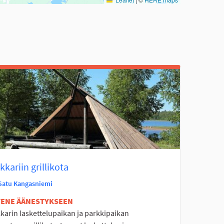
kariin grillikota
Satu Kangasniemi
ETENE ÄÄNESTYKSEEN
karin laskettelupaikan ja parkkipaikan