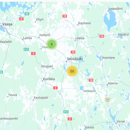
sivun tietueet karttapisteinä. Elementtiä voi käyttää ruudunlukijall
6
50