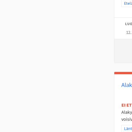
Raja
Etel
LUO
12.
Alak
EI E
Alaky
voisi
Raja
Länt