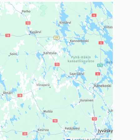
a, mutta se voi olla vaikeaselkoinen.
Leaflet
|
©
HERE maps