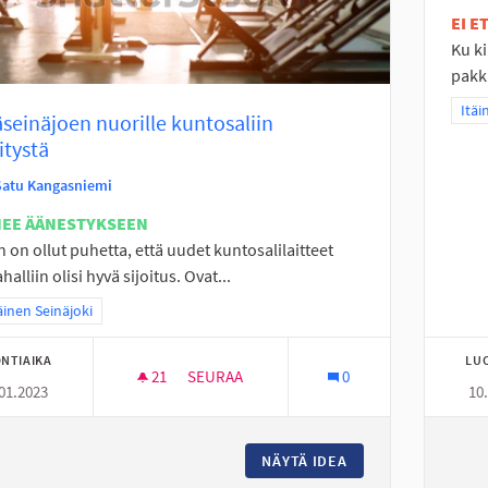
EI 
Ku ki
pakka
Raja
Itäi
seinäjoen nuorille kuntosaliin
itystä
Satu Kangasniemi
NEE ÄÄNESTYKSEEN
n on ollut puhetta, että uudet kuntosalilaitteet
halliin olisi hyvä sijoitus. Ovat...
a tulokset teeman mukaan: Eteläinen Seinäjoki
äinen Seinäjoki
NTIAIKA
LU
21
21 SEURAAJAA
SEURAA
0
01.2023
10
PERÄSEINÄJOEN NUORILLE KUNTOSALIIN P
NÄYTÄ IDEA
PERÄSEINÄJOEN NU