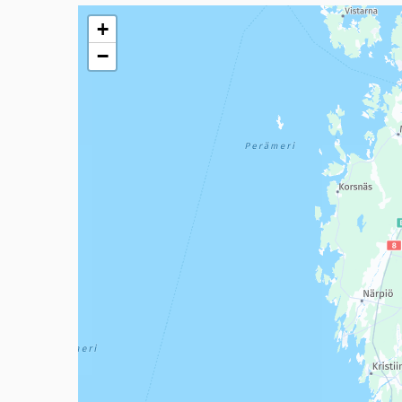
Seuraavassa elementissä on kartta, joka esittää tämän 
+
−