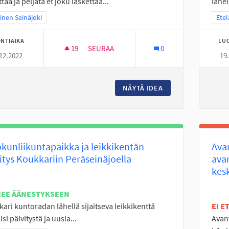
ttää ja peljätä et joku laskettaa...
lähei
a tulokset teeman mukaan: Läntinen Seinäjoki
inen Seinäjoki
Raja
Etel
NTIAIKA
LU
19
19 SEURAAJAA
SEURAA
0
12.2022
19
JOUPPISKAN PULKKAMÄKI KUNTOON!
NÄYTÄ IDEA
JOUPPISKAN PULK
kunliikuntapaikka ja leikkikentän
Ava
itys Koukkariin Peräseinäjoella
avan
kes
NEE ÄÄNESTYKSEEN
ari kuntoradan lähellä sijaitseva leikkikenttä
EI 
si päivitystä ja uusia...
Avan