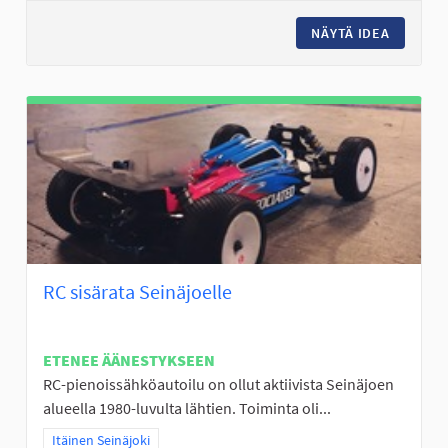
NÄYTÄ IDEA
FRISBEE
RC sisärata Seinäjoelle
ETENEE ÄÄNESTYKSEEN
RC-pienoissähköautoilu on ollut aktiivista Seinäjoen
alueella 1980-luvulta lähtien. Toiminta oli...
Rajaa tulokset teeman mukaan: Itäinen Seinäjoki
Itäinen Seinäjoki