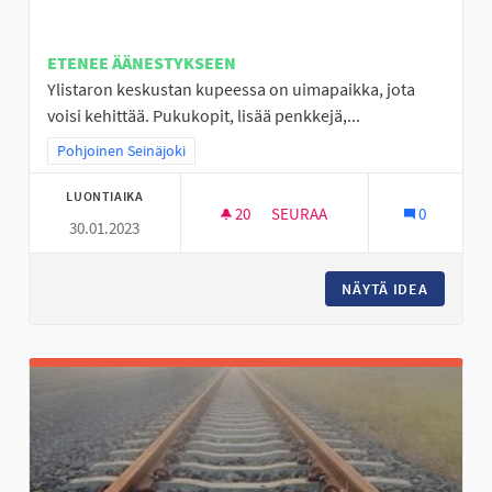
ETENEE ÄÄNESTYKSEEN
Ylistaron keskustan kupeessa on uimapaikka, jota
voisi kehittää. Pukukopit, lisää penkkejä,...
Rajaa tulokset teeman mukaan: Pohjoinen Seinäjoki
Pohjoinen Seinäjoki
LUONTIAIKA
20
20 SEURAAJAA
SEURAA
0
30.01.2023
LÄÄKÄRINRANTA VIIHTYISÄKSI 
NÄYTÄ IDEA
LÄÄKÄRI