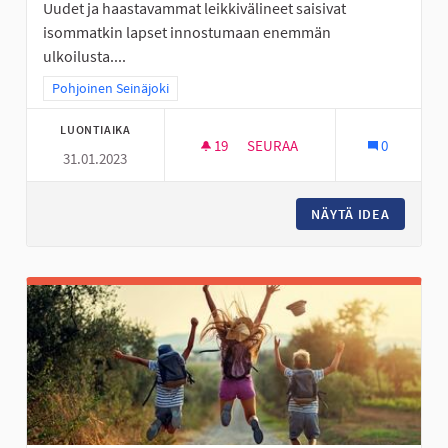
Uudet ja haastavammat leikkivälineet saisivat
isommatkin lapset innostumaan enemmän
ulkoilusta....
Rajaa tulokset teeman mukaan: Pohjoinen Seinäjoki
Pohjoinen Seinäjoki
LUONTIAIKA
19
19 SEURAAJAA
SEURAA
0
31.01.2023
KÖYSIRATA JA ISO KIIPEILYTEL
NÄYTÄ IDEA
KÖYSIRA