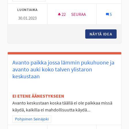
LUONTIAIKA
22
22 SEURAAJAA
SEURAA
5
30.01.2023
RC SISÄRATA SEINÄJOELLE
NÄYTÄ IDEA
RC SISÄ
Avanto paikka jossa lämmin pukuhuone ja
avanto auki koko talven ylistaron
keskustaan
EI ETENE ÄÄNESTYKSEEN
Avanto keskustaan koska täällä ei ole paikkaa missä
käydä, kaikilla ei mahdollisuutta käydä...
Rajaa tulokset teeman mukaan: Pohjoinen Seinäjoki
Pohjoinen Seinäjoki