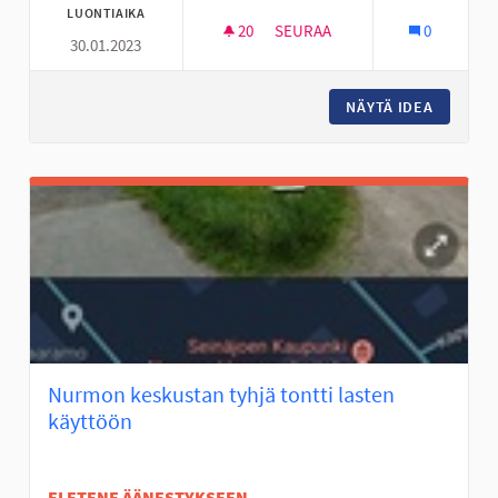
LUONTIAIKA
20
20 SEURAAJAA
SEURAA
0
30.01.2023
FRISBEEGOLFRATA NYRHILÄN 
NÄYTÄ IDEA
FRISBEE
Nurmon keskustan tyhjä tontti lasten
käyttöön
EI ETENE ÄÄNESTYKSEEN