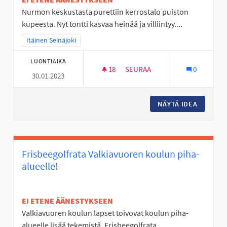
Nurmon keskustasta purettiin kerrostalo puiston
kupeesta. Nyt tontti kasvaa heinää ja villiintyy....
Rajaa tulokset teeman mukaan: Itäinen Seinäjoki
Itäinen Seinäjoki
LUONTIAIKA
18
18 SEURAAJAA
SEURAA
0
30.01.2023
NURMON KESKUSTAN TYHJÄ T
NÄYTÄ IDEA
NURMON 
Frisbeegolfrata Valkiavuoren koulun piha-
alueelle!
EI ETENE ÄÄNESTYKSEEN
Valkiavuoren koulun lapset toivovat koulun piha-
alueelle lisää tekemistä. Frisbeegolfrata...