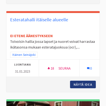
Esteratahalli itäiselle alueelle
EI ETENE ÄÄNESTYKSEEN
Toivoisin hallia jossa lapset ja nuoret voivat harrastaa
ikätasonsa mukaan esteratajuoksua (ocr),...
Rajaa tulokset teeman mukaan: Itäinen Seinäjoki
Itäinen Seinäjoki
LUONTIAIKA
18
18 SEURAAJAA
SEURAA
0
31.01.2023
ESTERATAHALLI ITÄISELLE ALU
NÄYTÄ IDEA
ESTERAT