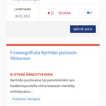
LUONTIAIKA
21
21 SEURAAJAA
SEURAA
0
30.01.2023
MOBO- ELI MOBIILISUUNNISTU
NÄYTÄ IDEA
MOBO- E
Frisbeegolfrata Nyrhilän puistoon
Ylistaroon
EI ETENE ÄÄNESTYKSEEN
Nyrhilän puistoalue tai paremminkin sen
kaakkoispuolella oleva kaavaan merkitty
virkistysalue...
Rajaa tulokset teeman mukaan: Pohjoinen Seinäjoki
Pohjoinen Seinäjoki