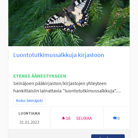
Luontotutkimussalkkuja kirjastoon
ETENEE ÄÄNESTYKSEEN
Seinäjoen pääkirjaston/kirjastojen yhteyteen
hankittaisiin lainattavia "luontotutkimussalkkuja"....
Rajaa tulokset teeman mukaan: Koko Seinäjoki
Koko Seinäjoki
LUONTIAIKA
18
18 SEURAAJAA
SEURAA
0
31.01.2023
LUONTOTUTKIMUSSALKKUJA 