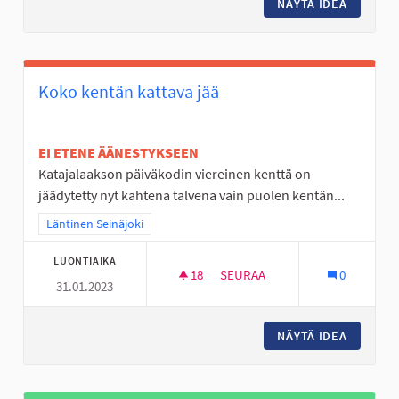
NÄYTÄ IDEA
LUONTO
Koko kentän kattava jää
EI ETENE ÄÄNESTYKSEEN
Katajalaakson päiväkodin viereinen kenttä on
jäädytetty nyt kahtena talvena vain puolen kentän...
Rajaa tulokset teeman mukaan: Läntinen Seinäjoki
Läntinen Seinäjoki
LUONTIAIKA
18
18 SEURAAJAA
SEURAA
0
31.01.2023
KOKO KENTÄN KATTAVA JÄÄ
NÄYTÄ IDEA
KOKO KE