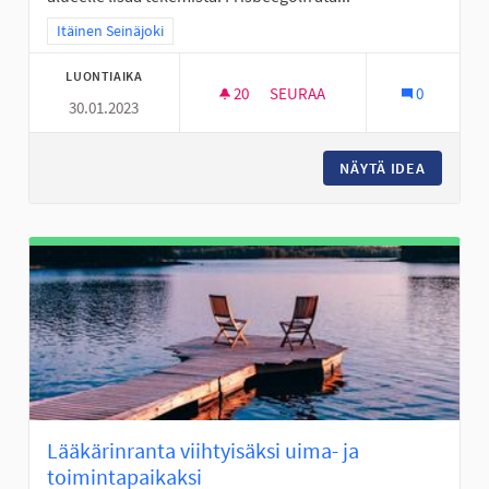
Rajaa tulokset teeman mukaan: Itäinen Seinäjoki
Itäinen Seinäjoki
LUONTIAIKA
20
20 SEURAAJAA
SEURAA
0
30.01.2023
FRISBEEGOLFRATA VALKIAVUO
NÄYTÄ IDEA
FRISBEE
Lääkärinranta viihtyisäksi uima- ja
toimintapaikaksi