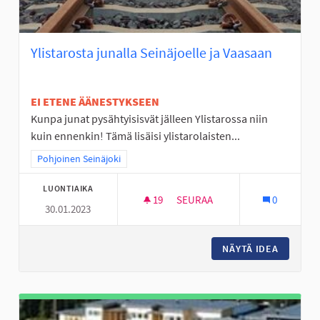
Ylistarosta junalla Seinäjoelle ja Vaasaan
EI ETENE ÄÄNESTYKSEEN
Kunpa junat pysähtyisisvät jälleen Ylistarossa niin
kuin ennenkin! Tämä lisäisi ylistarolaisten...
Rajaa tulokset teeman mukaan: Pohjoinen Seinäjoki
Pohjoinen Seinäjoki
LUONTIAIKA
19
19 SEURAAJAA
SEURAA
0
30.01.2023
YLISTAROSTA JUNALLA SEINÄJ
NÄYTÄ IDEA
YLISTAR