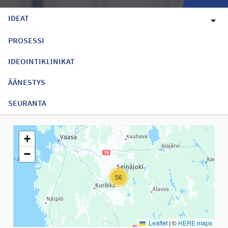
IDEAT
PROSESSI
IDEOINTIKLINIKAT
ÄÄNESTYS
SEURANTA
Seuraavassa elementissä on kartta, joka esittää tämän sivun tiet
+
−
56
Leaflet
|
©
HERE maps