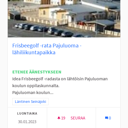
Frisbeegolf -rata Pajuluoma -
lähiliikuntapaikka
ETENEE ÄÄNESTYKSEEN
Idea Frisbeegolf -radasta on lähtöisin Pajuluoman
koulun oppilaskunnalta.
Pajuluoman koulun...
Rajaa tulokset teeman mukaan: Läntinen Seinäjoki
Läntinen Seinäjoki
LUONTIAIKA
19
19 SEURAAJAA
SEURAA
0
30.01.2023
FRISBEEGOLF -RATA PAJULUOM