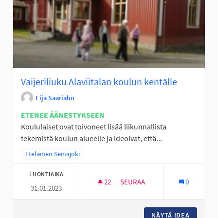
Vaijeriliuku Alaviitalan koulun kentälle
Eija Saariaho
ETENEE ÄÄNESTYKSEEN
Koululaiset ovat toivoneet lisää liikunnallista
tekemistä koulun alueelle ja ideoivat, että...
Rajaa tulokset teeman mukaan: Eteläinen Seinäjoki
Eteläinen Seinäjoki
LUONTIAIKA
22
22 SEURAAJAA
SEURAA
0
31.01.2023
VAIJERILIUKU ALAVIITALAN K
NÄYTÄ IDEA
VAIJERI