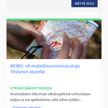
NÄYTÄ IDEA
KALASTU
MOBO- eli mobiilisuunnistusratoja
Ylistaron alueelle
ETENEE ÄÄNESTYKSEEN
Koululaisten liikunnan vähäisyydestä uutisoidaan
paljon ja me ajattelimme, että siihen pitäisi...
Rajaa tulokset teeman mukaan: Pohjoinen Seinäjoki
Pohjoinen Seinäjoki