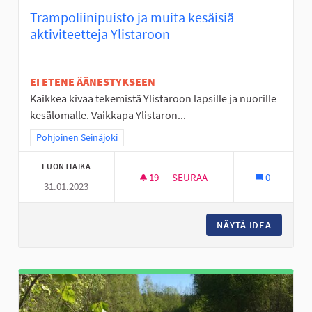
Trampoliinipuisto ja muita kesäisiä
aktiviteetteja Ylistaroon
EI ETENE ÄÄNESTYKSEEN
Kaikkea kivaa tekemistä Ylistaroon lapsille ja nuorille
kesälomalle. Vaikkapa Ylistaron...
Rajaa tulokset teeman mukaan: Pohjoinen Seinäjoki
Pohjoinen Seinäjoki
LUONTIAIKA
19
19 SEURAAJAA
SEURAA
0
31.01.2023
TRAMPOLIINIPUISTO JA MUITA 
NÄYTÄ IDEA
TRAMPOL