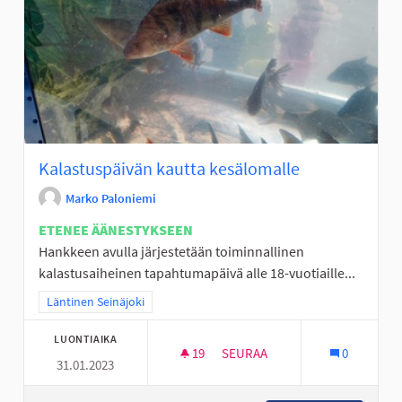
Kalastuspäivän kautta kesälomalle
Marko Paloniemi
ETENEE ÄÄNESTYKSEEN
Hankkeen avulla järjestetään toiminnallinen
kalastusaiheinen tapahtumapäivä alle 18-vuotiaille...
Rajaa tulokset teeman mukaan: Läntinen Seinäjoki
Läntinen Seinäjoki
LUONTIAIKA
19
19 SEURAAJAA
SEURAA
0
31.01.2023
KALASTUSPÄIVÄN KAUTTA KES