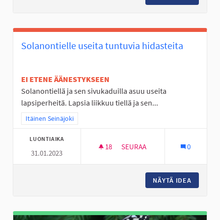
Solanontielle useita tuntuvia hidasteita
EI ETENE ÄÄNESTYKSEEN
Solanontiellä ja sen sivukaduilla asuu useita
lapsiperheitä. Lapsia liikkuu tiellä ja sen...
Rajaa tulokset teeman mukaan: Itäinen Seinäjoki
Itäinen Seinäjoki
LUONTIAIKA
18
18 SEURAAJAA
SEURAA
0
31.01.2023
SOLANONTIELLE USEITA TUNTU
NÄYTÄ IDEA
SOLANON