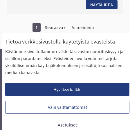
NÄYTÄ IDEA
KOIRIEN
1
Seuraava ›
Viimeinen »
Näytä kaikki peruutetut ideat
Tietoa verkkosivustolla käytetyistä evästeistä
Käytämme sivustollamme evästeitä sivuston suorituskyvyn ja
sisällön parantamiseksi. Evästeiden avulla voimme tarjota
yksilöllisemmän käyttäjäkokemuksen ja sisältöjä sosiaalisen
Äänestyksen pikaohjeet
Usein kysytyt kysymykset
median kanavista.
Näin äänestät Asukasbudjetissa
Yhteystiedot
Aluerajaukset ja budjetin jakautuminen alueille
Käyttöehdot asukkaille
Lataa avoimet datatiedostot
Hyväksy kaikki
Evästeasetukset
Vain välttämättömät
Verkkosivusto luotu
vapaan ohjelmiston
(Ulkoin
avulla.
Asetukset