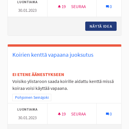
LUONTIAIKA
19
19 SEURAAJAA
SEURAA
0
30.01.2023
AVANTO PAIKKA JOSSA LÄMMI
NÄYTÄ IDEA
AVANTO 
Koirien kenttä vapaana juoksutus
EI ETENE ÄÄNESTYKSEEN
Voisiko ylistaroon saada koirille aidattu kenttä missä
koiraa voisi käyttää vapaana.
Rajaa tulokset teeman mukaan: Pohjoinen Seinäjoki
Pohjoinen Seinäjoki
LUONTIAIKA
19
19 SEURAAJAA
SEURAA
0
30.01.2023
KOIRIEN KENTTÄ VAPAANA JU