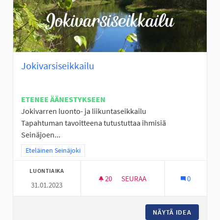
Jokivarsiseikkailu
ETENEE ÄÄNESTYKSEEN
Jokivarren luonto- ja liikuntaseikkailu
Tapahtuman tavoitteena tutustuttaa ihmisiä
Seinäjoen...
Rajaa tulokset teeman mukaan: Eteläinen Seinäjoki
Eteläinen Seinäjoki
LUONTIAIKA
20
20 SEURAAJAA
SEURAA
0
31.01.2023
JOKIVARSISEIKKAILU
NÄYTÄ IDEA
JOKIVAR