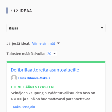
112 IDEAA
Rajaa
Järjestä ideat:
Viimeisimmät
Tulosten määrä sivulla:
20
Defibrillaattoreita asuntoalueille
Elina Hihnala-Mäkelä
ETENEE ÄÄNESTYKSEEN
Seinäjoen kaupungin sydänturvallisuuden taso on
43/100 ja siinä on huomattavasti parannettavaa....
Rajaa tulokset teeman mukaan: Koko Seinäjoki
Koko Seinäjoki