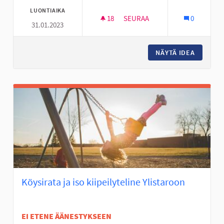
LUONTIAIKA
18
18 SEURAAJAA
SEURAA
0
31.01.2023
DEFIBRILLAATTOREITA ASUNTO
NÄYTÄ IDEA
DEFIBRI
Köysirata ja iso kiipeilyteline Ylistaroon
EI ETENE ÄÄNESTYKSEEN