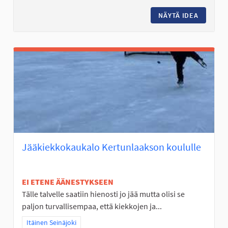
NÄYTÄ IDEA
ALAKYLÄ
Jääkiekkokaukalo Kertunlaakson koululle
EI ETENE ÄÄNESTYKSEEN
Tälle talvelle saatiin hienosti jo jää mutta olisi se
paljon turvallisempaa, että kiekkojen ja...
Rajaa tulokset teeman mukaan: Itäinen Seinäjoki
Itäinen Seinäjoki