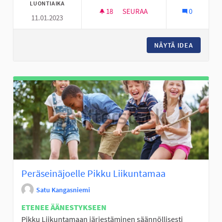
LUONTIAIKA
18
18 SEURAAJAA
SEURAA
0
11.01.2023
PYÖRÄTIE VIITALANTIE- JÖLLÖ
NÄYTÄ IDEA
PYÖRÄTI
Peräseinäjoelle Pikku Liikuntamaa
Satu Kangasniemi
ETENEE ÄÄNESTYKSEEN
Pikku Liikuntamaan järjestäminen säännöllisesti