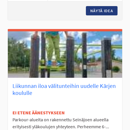
NÄYTÄ IDEA
KOKEMUS
Liikunnan iloa välitunteihin uudelle Kärjen
koululle
EI ETENE ÄÄNESTYKSEEN
Parkour-alueita on rakennettu Seinäjoen alueella
erityisesti yläkoulujen yhteyteen. Perheemme 6-...