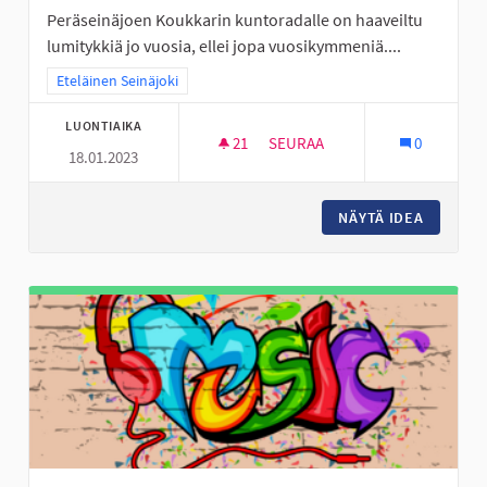
Peräseinäjoen Koukkarin kuntoradalle on haaveiltu
lumitykkiä jo vuosia, ellei jopa vuosikymmeniä....
Rajaa tulokset teeman mukaan: Eteläinen Seinäjoki
Eteläinen Seinäjoki
LUONTIAIKA
21
21 SEURAAJAA
SEURAA
0
18.01.2023
LUMITYKKI PERÄSEINÄJOEN K
NÄYTÄ IDEA
LUMITYK