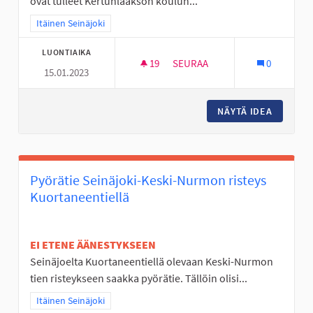
ovat tulleet Kertunlaakson koulun...
Rajaa tulokset teeman mukaan: Itäinen Seinäjoki
Itäinen Seinäjoki
LUONTIAIKA
19
19 SEURAAJAA
SEURAA
0
15.01.2023
LAPSET, NUORET JA IHAN KAIK
NÄYTÄ IDEA
LAPSET,
Pyörätie Seinäjoki-Keski-Nurmon risteys
Kuortaneentiellä
EI ETENE ÄÄNESTYKSEEN
Seinäjoelta Kuortaneentiellä olevaan Keski-Nurmon
tien risteykseen saakka pyörätie. Tällöin olisi...
Rajaa tulokset teeman mukaan: Itäinen Seinäjoki
Itäinen Seinäjoki