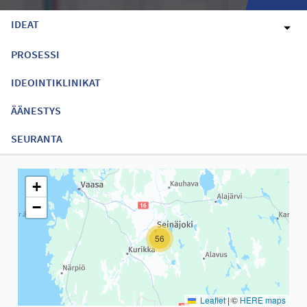
IDEAT
PROSESSI
IDEOINTIKLINIKAT
ÄÄNESTYS
SEURANTA
Seuraavassa elementissä on kartta, joka esittää tämän sivun tiet
+
−
56
Leaflet
|
©
HERE maps