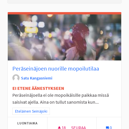
Peräseinäjoen nuorille mopoilutilaa
Satu Kangasniemi
EI ETENE ÄÄNESTYKSEEN
Peräseinäjoella ei ole mopoikäisille paikkaa missä
saisivat ajella. Aina on tullut sanomista kun...
Rajaa tulokset teeman mukaan: Eteläinen Seinäjoki
Eteläinen Seinäjoki
LUONTIAIKA
18
18 SEURAAJAA
SEURAA
0