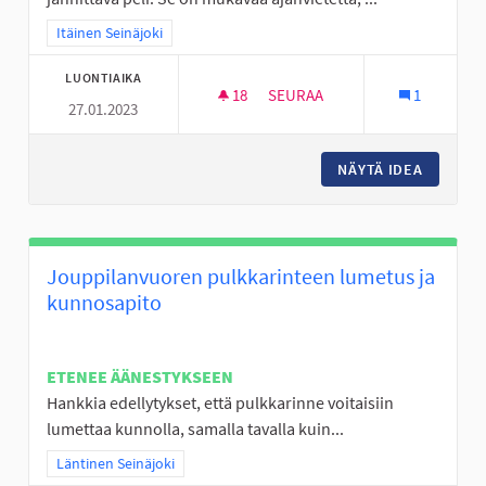
Rajaa tulokset teeman mukaan: Itäinen Seinäjoki
Itäinen Seinäjoki
LUONTIAIKA
18
18 SEURAAJAA
SEURAA
1
27.01.2023
MINIGOLFRATA NURMON KESK
NÄYTÄ IDEA
MINIGO
Jouppilanvuoren pulkkarinteen lumetus ja
kunnosapito
ETENEE ÄÄNESTYKSEEN
Hankkia edellytykset, että pulkkarinne voitaisiin
lumettaa kunnolla, samalla tavalla kuin...
Rajaa tulokset teeman mukaan: Läntinen Seinäjoki
Läntinen Seinäjoki