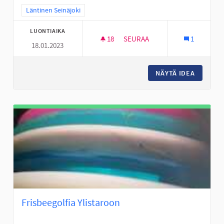
Rajaa tulokset teeman mukaan: Läntinen Seinäjoki
Läntinen Seinäjoki
LUONTIAIKA
18
18 SEURAAJAA
SEURAA
1
18.01.2023
LIIKUNNAN ILOA VÄLITUNTEIH
NÄYTÄ IDEA
LIIKUNN
Frisbeegolfia Ylistaroon