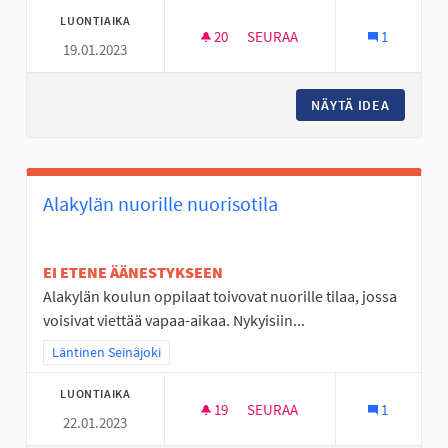
LUONTIAIKA
20
20 SEURAAJAA
SEURAA
1
19.01.2023
JOUPPILANVUOREN PULKKARI
NÄYTÄ IDEA
JOUPPI
Alakylän nuorille nuorisotila
EI ETENE ÄÄNESTYKSEEN
Alakylän koulun oppilaat toivovat nuorille tilaa, jossa
voisivat viettää vapaa-aikaa. Nykyisiin...
Rajaa tulokset teeman mukaan: Läntinen Seinäjoki
Läntinen Seinäjoki
LUONTIAIKA
19
19 SEURAAJAA
SEURAA
1
22.01.2023
ALAKYLÄN NUORILLE NUORISO