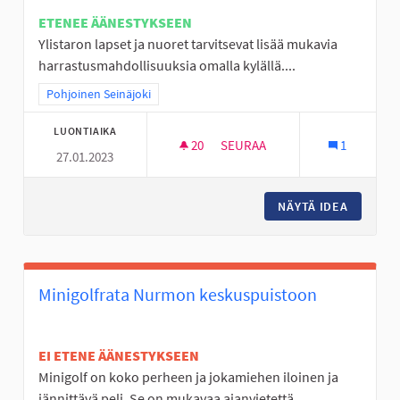
ETENEE ÄÄNESTYKSEEN
Ylistaron lapset ja nuoret tarvitsevat lisää mukavia
harrastusmahdollisuuksia omalla kylällä....
Rajaa tulokset teeman mukaan: Pohjoinen Seinäjoki
Pohjoinen Seinäjoki
LUONTIAIKA
20
20 SEURAAJAA
SEURAA
1
27.01.2023
FRISBEEGOLFIA YLISTAROON
NÄYTÄ IDEA
FRISBEE
Minigolfrata Nurmon keskuspuistoon
EI ETENE ÄÄNESTYKSEEN
Minigolf on koko perheen ja jokamiehen iloinen ja
jännittävä peli. Se on mukavaa ajanvietettä, ...