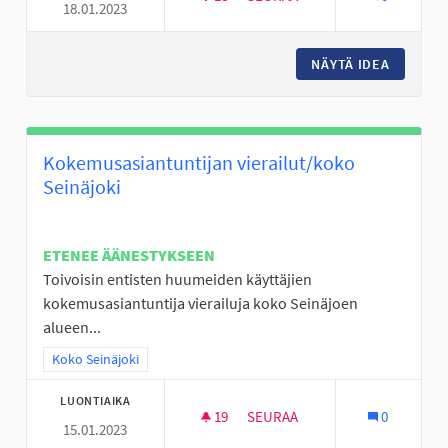
18.01.2023
PERÄSEINÄJOEN NUORILLE MO
NÄYTÄ IDEA
PERÄSEI
Kokemusasiantuntijan vierailut/koko
Seinäjoki
ETENEE ÄÄNESTYKSEEN
Toivoisin entisten huumeiden käyttäjien
kokemusasiantuntija vierailuja koko Seinäjoen
alueen...
Rajaa tulokset teeman mukaan: Koko Seinäjoki
Koko Seinäjoki
LUONTIAIKA
19
19 SEURAAJAA
SEURAA
0
15.01.2023
KOKEMUSASIANTUNTIJAN VIER