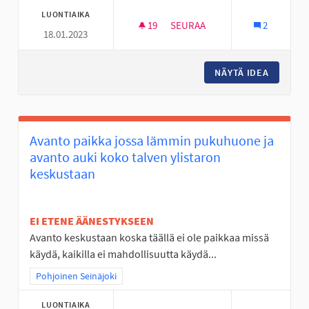
LUONTIAIKA
19
19 SEURAAJAA
SEURAA
2
18.01.2023
LAAVU KARHUVUOREN LÄHELL
NÄYTÄ IDEA
LAAVU 
Avanto paikka jossa lämmin pukuhuone ja
avanto auki koko talven ylistaron
keskustaan
EI ETENE ÄÄNESTYKSEEN
Avanto keskustaan koska täällä ei ole paikkaa missä
käydä, kaikilla ei mahdollisuutta käydä...
Rajaa tulokset teeman mukaan: Pohjoinen Seinäjoki
Pohjoinen Seinäjoki
LUONTIAIKA