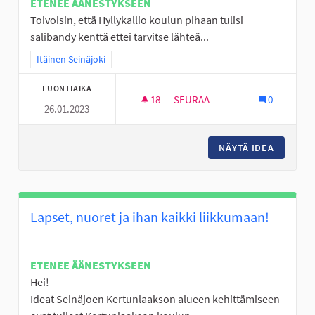
ETENEE ÄÄNESTYKSEEN
Toivoisin, että Hyllykallio koulun pihaan tulisi
salibandy kenttä ettei tarvitse lähteä...
Rajaa tulokset teeman mukaan: Itäinen Seinäjoki
Itäinen Seinäjoki
LUONTIAIKA
18
18 SEURAAJAA
SEURAA
0
26.01.2023
PIHA SALIBANDY KENTTÄ HYLL
NÄYTÄ IDEA
PIHA SA
Lapset, nuoret ja ihan kaikki liikkumaan!
ETENEE ÄÄNESTYKSEEN
Hei!
Ideat Seinäjoen Kertunlaakson alueen kehittämiseen