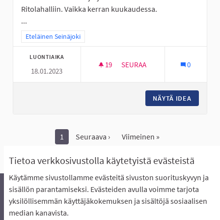
Ritolahalliin. Vaikka kerran kuukaudessa.
...
Rajaa tulokset teeman mukaan: Eteläinen Seinäjoki
Eteläinen Seinäjoki
LUONTIAIKA
19
19 SEURAAJAA
SEURAA
0
18.01.2023
PERÄSEINÄJOELLE PIKKU LIIK
NÄYTÄ IDEA
PERÄSEI
1
Seuraava ›
Viimeinen »
Näytä kaikki peruutetut ideat
Tietoa verkkosivustolla käytetyistä evästeistä
Käytämme sivustollamme evästeitä sivuston suorituskyvyn ja
sisällön parantamiseksi. Evästeiden avulla voimme tarjota
yksilöllisemmän käyttäjäkokemuksen ja sisältöjä sosiaalisen
Äänestyksen pikaohjeet
Usein kysytyt kysymykset
median kanavista.
Näin äänestät Asukasbudjetissa
Yhteystiedot