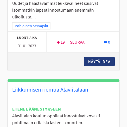
Uudet ja haastavammat leikkivälineet saisivat
isommatkin lapset innostumaan enemmän
ulkoilusta....
Rajaa tulokset teeman mukaan: Pohjoinen Seinäjoki
Pohjoinen Seinäjoki
LUONTIAIKA
19
19 SEURAAJAA
SEURAA
0
31.01.2023
KÖYSIRATA JA ISO KIIPEILYTEL
NÄYTÄ IDEA
KÖYSIRA
Liikkumisen riemua Alaviitalaan!
ETENEE ÄÄNESTYKSEEN
Alaviitalan koulun oppilaat innostuivat kovasti
pohtimaan erilaisia lasten ja nuorten...