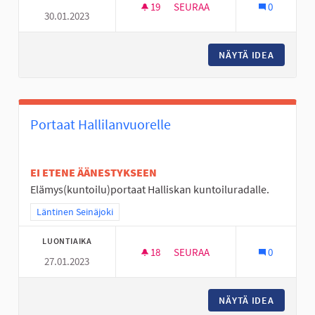
19
19 SEURAAJAA
SEURAA
0
30.01.2023
AVANTO PAIKKA JOSSA LÄMMI
NÄYTÄ IDEA
AVANTO 
Portaat Hallilanvuorelle
EI ETENE ÄÄNESTYKSEEN
Elämys(kuntoilu)portaat Halliskan kuntoiluradalle.
Rajaa tulokset teeman mukaan: Läntinen Seinäjoki
Läntinen Seinäjoki
LUONTIAIKA
18
18 SEURAAJAA
SEURAA
0
27.01.2023
PORTAAT HALLILANVUORELLE
NÄYTÄ IDEA
PORTAAT