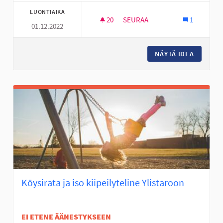
LUONTIAIKA
20
20 SEURAAJAA
SEURAA
1
01.12.2022
PYÖRÄTIE SEINÄJOKI-KESKI-
NÄYTÄ IDEA
PYÖRÄTI
Köysirata ja iso kiipeilyteline Ylistaroon
EI ETENE ÄÄNESTYKSEEN