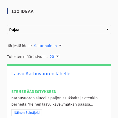
112 IDEAA
Rajaa
Järjestä ideat:
Satunnainen
Tulosten määrä sivulla:
20
Laavu Karhuvuoren lähelle
ETENEE ÄÄNESTYKSEEN
Karhuvuoren alueella paljon asukkaita ja etenkin
perheitä. Yleinen laavu kävelymatkan päässä...
Rajaa tulokset teeman mukaan: Itäinen Seinäjoki
Itäinen Seinäjoki