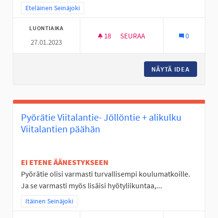
Rajaa tulokset teeman mukaan: Eteläinen Seinäjoki
Eteläinen Seinäjoki
LUONTIAIKA
18
18 SEURAAJAA
SEURAA
0
27.01.2023
LIIKKUMISEN RIEMUA ALAVIITA
NÄYTÄ IDEA
LIIKKUM
Pyörätie Viitalantie- Jöllöntie + alikulku
Viitalantien päähän
EI ETENE ÄÄNESTYKSEEN
Pyörätie olisi varmasti turvallisempi koulumatkoille.
Ja se varmasti myös lisäisi hyötyliikuntaa,...
Rajaa tulokset teeman mukaan: Itäinen Seinäjoki
Itäinen Seinäjoki