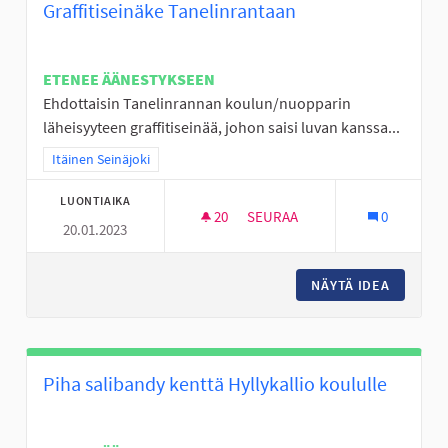
Graffitiseinäke Tanelinrantaan
ETENEE ÄÄNESTYKSEEN
Ehdottaisin Tanelinrannan koulun/nuopparin
läheisyyteen graffitiseinää, johon saisi luvan kanssa...
Rajaa tulokset teeman mukaan: Itäinen Seinäjoki
Itäinen Seinäjoki
LUONTIAIKA
20
20 SEURAAJAA
SEURAA
0
20.01.2023
GRAFFITISEINÄKE TANELINRAN
NÄYTÄ IDEA
GRAFFIT
Piha salibandy kenttä Hyllykallio koululle