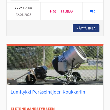
LUONTIAIKA
20
20 SEURAAJAA
SEURAA
0
22.01.2023
JÄÄKIEKKOKAUKALO KERTUNL
NÄYTÄ IDEA
JÄÄKIE
Lumitykki Peräseinäjoen Koukkariin
EI ETENE ÄÄNESTYKSEEN