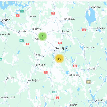
sivun tietueet karttapisteinä. Elementtiä voi käyttää ruudunlukijall
6
50