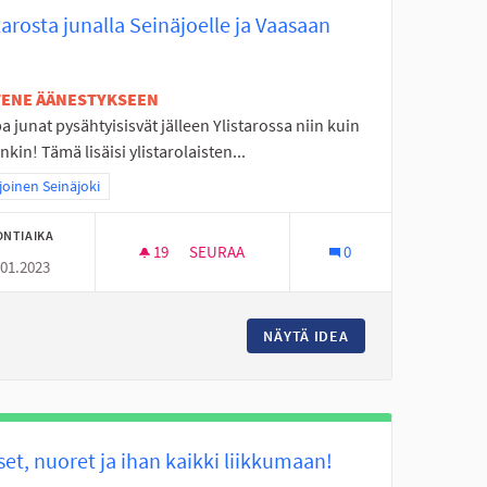
tarosta junalla Seinäjoelle ja Vaasaan
ETENE ÄÄNESTYKSEEN
 junat pysähtyisisvät jälleen Ylistarossa niin kuin
kin! Tämä lisäisi ylistarolaisten...
aa tulokset teeman mukaan: Pohjoinen Seinäjoki
oinen Seinäjoki
ONTIAIKA
19
19 SEURAAJAA
SEURAA
0
.01.2023
YLISTAROSTA JUNALLA SEINÄJOELLE JA V
NELINRANTAAN
NÄYTÄ IDEA
YLISTAROSTA JUNA
et, nuoret ja ihan kaikki liikkumaan!