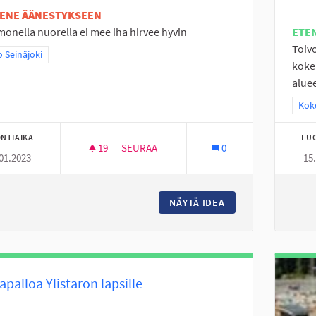
TENE ÄÄNESTYKSEEN
monella nuorella ei mee iha hirvee hyvin
ETE
Toiv
a tulokset teeman mukaan: Koko Seinäjoki
 Seinäjoki
koke
aluee
Raj
Koko
NTIAIKA
LU
19
19 SEURAAJAA
SEURAA
0
01.2023
15
HELPOMPI SAADA ONGELMIIN
NÄYTÄ IDEA
HELPOMPI SAADA 
apalloa Ylistaron lapsille