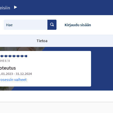
eisiin
Hae
Kirjaudu sisään
Tietoa
IHE 8 / 8
oteutus
.01.2023 - 31.12.2024
rosessin vaiheet