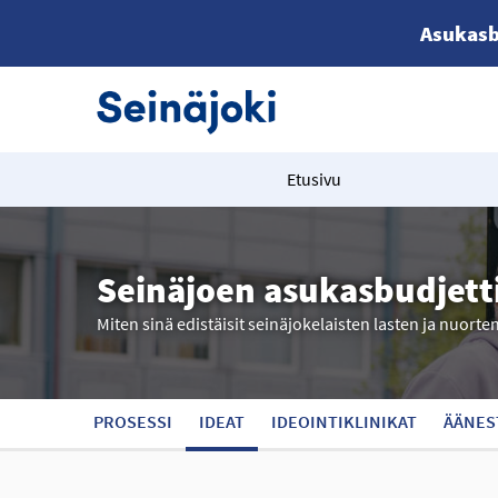
Asukasb
Etusivu
Seinäjoen asukasbudjett
Miten sinä edistäisit seinäjokelaisten lasten ja nuorte
PROSESSI
IDEAT
IDEOINTIKLINIKAT
ÄÄNES