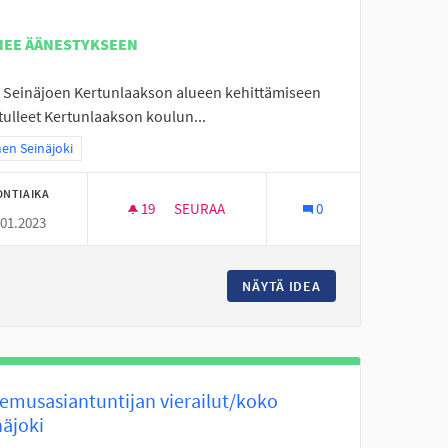
NEE ÄÄNESTYKSEEN
t Seinäjoen Kertunlaakson alueen kehittämiseen
tulleet Kertunlaakson koulun...
a tulokset teeman mukaan: Itäinen Seinäjoki
nen Seinäjoki
ONTIAIKA
19
19 SEURAAJAA
SEURAA
0
.01.2023
E LISÄÄ AUKIOLOAIKOJA.
LAPSET, NUORET JA IHAN KAIKKI LIIKKUM
 NUORISOTILA KENULLE LISÄÄ AUKIOLOAIKOJA.
NÄYTÄ IDEA
LAPSET, NUORET J
emusasiantuntijan vierailut/koko
näjoki