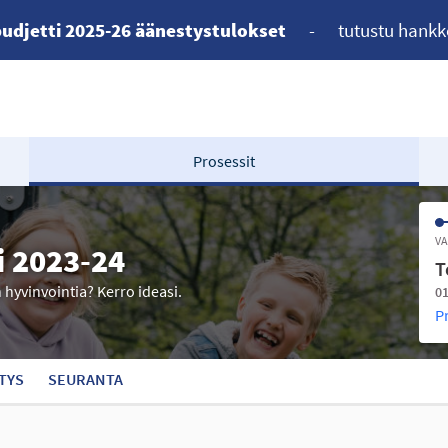
udjetti 2025-26 äänestystulokset
-
tutustu hankk
Prosessit
VA
i 2023-24
T
n hyvinvointia? Kerro ideasi.
01
P
TYS
SEURANTA