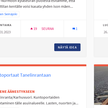
i-Nurmoon kyläseuran puolesta esitämme, että
tilan kentälle voisi kasata yhden ison mäen...
a tulokset teeman mukaan: Itäinen Seinäjoki
nen Seinäjoki
NTIAIKA
LU
19
19 SEURAAJAA
SEURAA
1
01.2023
26
KESKI-NURMON KNUUTTILAN KENTÄLLE P
NÄYTÄ IDEA
KESKI-NURMON KN
toportaat Tanelinrantaan
TENE ÄÄNESTYKSEEN
linranta/Karhuvuori. Kuntoportaiden
taminen tälle asuinalueelle. Lasten, nuorten ja...