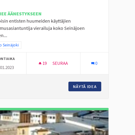
NEE ÄÄNESTYKSEEN
oisin entisten huumeiden käyttäjien
musasiantuntija vierailuja koko Seinäjoen
n...
aa tulokset teeman mukaan: Koko Seinäjoki
 Seinäjoki
ONTIAIKA
19
19 SEURAAJAA
SEURAA
0
.01.2023
KOKEMUSASIANTUNTIJAN VIERAILUT/KOK
ONGELMIIN
NÄYTÄ IDEA
KOKEMUSASIANTUN