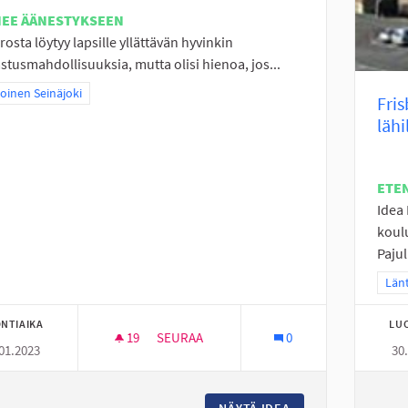
NEE ÄÄNESTYKSEEN
arosta löytyy lapsille yllättävän hyvinkin
stusmahdollisuuksia, mutta olisi hienoa, jos...
a tulokset teeman mukaan: Pohjoinen Seinäjoki
oinen Seinäjoki
Fris
lähi
ETE
Idea
koul
Paju
Raj
Länt
NTIAIKA
LU
19
19 SEURAAJAA
SEURAA
0
01.2023
30
JALKAPALLOA YLISTARON LAPSILLE
NÄYTÄ IDEA
JALKAPALLOA YLIS