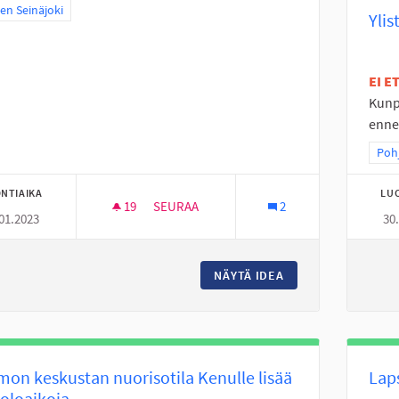
a tulokset teeman mukaan: Itäinen Seinäjoki
nen Seinäjoki
Ylis
EI 
Kunpa
ennen
Raj
Pohj
NTIAIKA
LU
19
19 SEURAAJAA
SEURAA
2
01.2023
30
KUNTOPORTAAT TANELINRANTAAN
NÄYTÄ IDEA
KUNTOPORTAAT TA
on keskustan nuorisotila Kenulle lisää
Laps
oloaikoja.