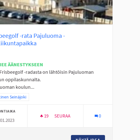
beegolf -rata Pajuluoma -
liikuntapaikka
NEE ÄÄNESTYKSEEN
 Frisbeegolf -radasta on lähtöisin Pajuluoman
un oppilaskunnalta.
luoman koulun...
aa tulokset teeman mukaan: Läntinen Seinäjoki
inen Seinäjoki
ONTIAIKA
19
19 SEURAAJAA
SEURAA
0
.01.2023
FRISBEEGOLF -RATA PAJULUOMA -LÄHILII
TARON LAPSILLE
NÄYTÄ IDEA
FRISBEEGOLF -RAT