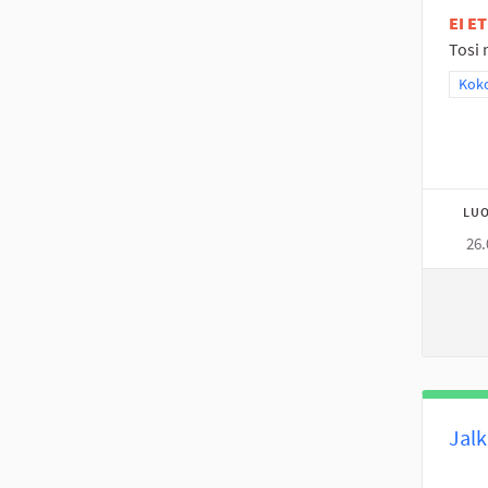
EI E
Tosi 
Raja
Koko
LUO
26.
Jalk