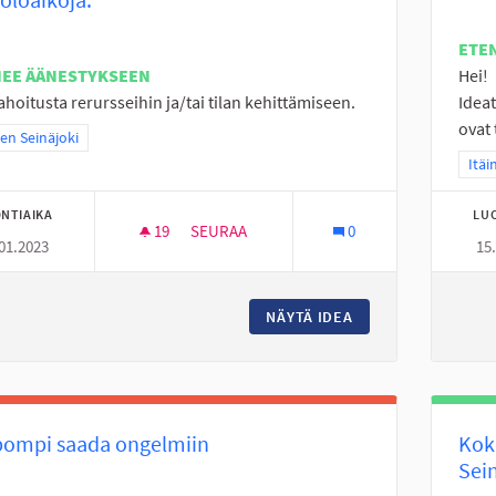
ETE
NEE ÄÄNESTYKSEEN
Hei!
ahoitusta rerursseihin ja/tai tilan kehittämiseen.
Idea
ovat 
a tulokset teeman mukaan: Itäinen Seinäjoki
nen Seinäjoki
Raja
Itäi
NTIAIKA
LU
19
19 SEURAAJAA
SEURAA
0
01.2023
15
NURMON KESKUSTAN NUORISOTILA KENULL
NÄYTÄ IDEA
NURMON KESKUSTAN
pompi saada ongelmiin
Kok
Sei