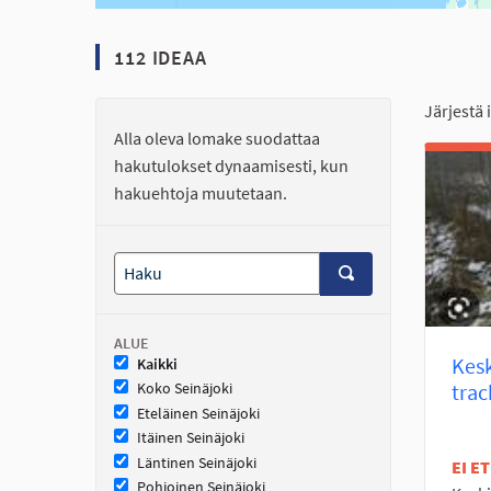
112 IDEAA
Järjestä 
Alla oleva lomake suodattaa
hakutulokset dynaamisesti, kun
hakuehtoja muutetaan.
ALUE
Kes
Kaikki
trac
Koko Seinäjoki
Eteläinen Seinäjoki
Itäinen Seinäjoki
Läntinen Seinäjoki
EI E
Pohjoinen Seinäjoki