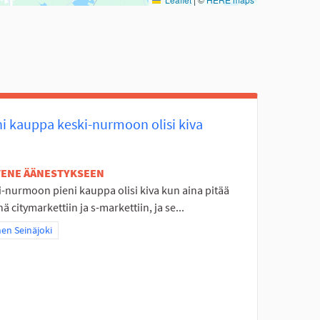
ni kauppa keski-nurmoon olisi kiva
ETENE ÄÄNESTYKSEEN
i-nurmoon pieni kauppa olisi kiva kun aina pitää
 citymarkettiin ja s-markettiin, ja se...
a tulokset teeman mukaan: Itäinen Seinäjoki
nen Seinäjoki