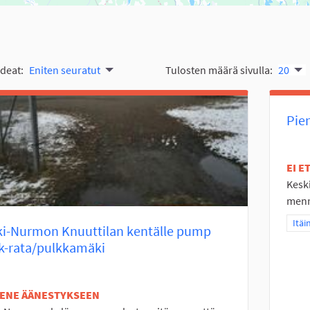
ideat:
Eniten seuratut
Tulosten määrä sivulla:
20
Pie
EI 
Kesk
mennä
Raja
Itäi
ki-Nurmon Knuuttilan kentälle pump
k-rata/pulkkamäki
TENE ÄÄNESTYKSEEN