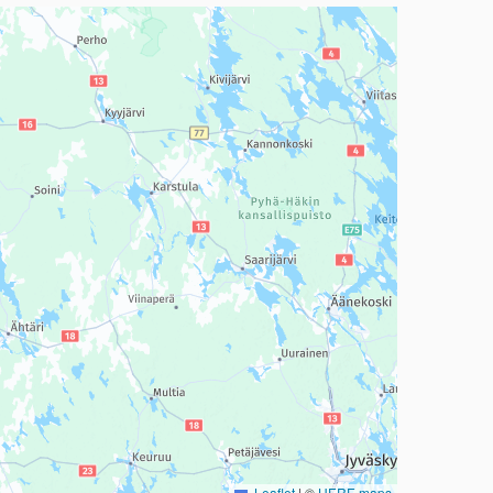
a, mutta se voi olla vaikeaselkoinen.
Leaflet
|
©
HERE maps