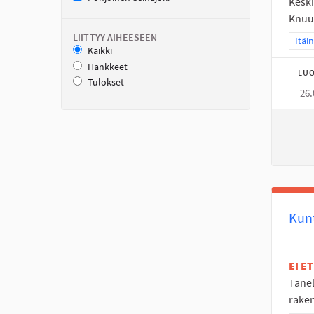
Kesk
Knuut
LIITTYY AIHEESEEN
Raja
Itäi
Kaikki
Hankkeet
LUO
Tulokset
26.
Kun
EI E
Tane
raken