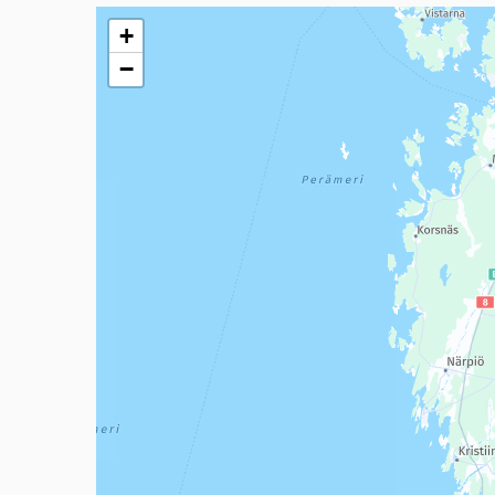
Seuraavassa elementissä on kartta, joka esittää tämän 
+
−