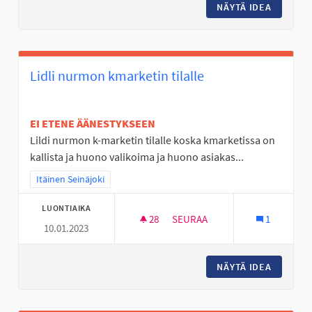
NÄYTÄ IDEA
NURMO 
Lidli nurmon kmarketin tilalle
EI ETENE ÄÄNESTYKSEEN
Lildi nurmon k-marketin tilalle koska kmarketissa on
kallista ja huono valikoima ja huono asiakas...
Rajaa tulokset teeman mukaan: Itäinen Seinäjoki
Itäinen Seinäjoki
LUONTIAIKA
28
28 SEURAAJAA
SEURAA
1
10.01.2023
LIDLI NURMON KMARKETIN TIL
NÄYTÄ IDEA
LIDLI N