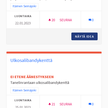
Rajaa tulokset teeman mukaan: Itäinen Seinäjoki
Itäinen Seinäjoki
LUONTIAIKA
20
20 SEURAAJAA
SEURAA
0
22.01.2023
JÄÄKIEKKOKAUKALO KERTUNL
NÄYTÄ IDEA
JÄÄKIE
Ulkosalibandykenttä
EI ETENE ÄÄNESTYKSEEN
Tanelinrantaan ulkosalibandykenttä
Rajaa tulokset teeman mukaan: Itäinen Seinäjoki
Itäinen Seinäjoki
LUONTIAIKA
21
21 SEURAAJAA
SEURAA
0
25.01.2023
ULKOSALIBANDYKENTTÄ