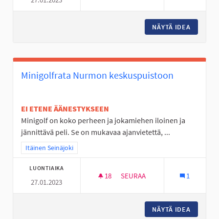
KESKI-NURMON KOULUN PIHA
NÄYTÄ IDEA
KESKI-N
Minigolfrata Nurmon keskuspuistoon
EI ETENE ÄÄNESTYKSEEN
Minigolf on koko perheen ja jokamiehen iloinen ja
jännittävä peli. Se on mukavaa ajanvietettä, ...
Rajaa tulokset teeman mukaan: Itäinen Seinäjoki
Itäinen Seinäjoki
LUONTIAIKA
18
18 SEURAAJAA
SEURAA
1
27.01.2023
MINIGOLFRATA NURMON KESK
NÄYTÄ IDEA
MINIGO