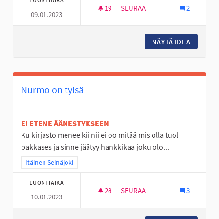
LUONTIAIKA
19
19 SEURAAJAA
SEURAA
2
09.01.2023
KUNTOPORTAAT TANELINRANT
NÄYTÄ IDEA
KUNTOP
Nurmo on tylsä
EI ETENE ÄÄNESTYKSEEN
Ku kirjasto menee kii nii ei oo mitää mis olla tuol
pakkases ja sinne jäätyy hankkikaa joku olo...
Rajaa tulokset teeman mukaan: Itäinen Seinäjoki
Itäinen Seinäjoki
LUONTIAIKA
28
28 SEURAAJAA
SEURAA
3
10.01.2023
NURMO ON TYLSÄ