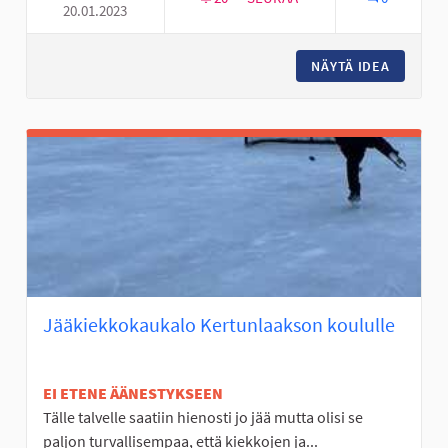
20.01.2023
GRAFFITISEINÄKE TANELINRAN
NÄYTÄ IDEA
GRAFFIT
Jääkiekkokaukalo Kertunlaakson koululle
EI ETENE ÄÄNESTYKSEEN
Tälle talvelle saatiin hienosti jo jää mutta olisi se
paljon turvallisempaa, että kiekkojen ja...