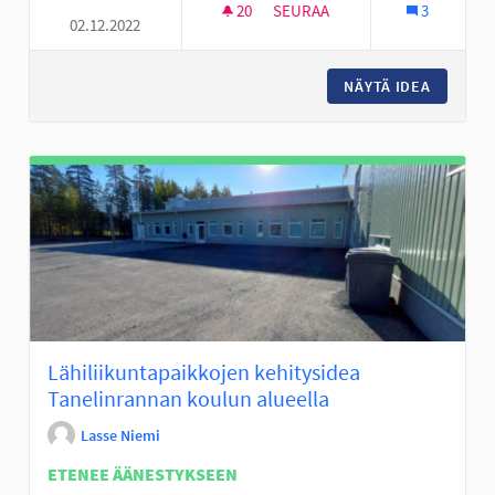
20
20 SEURAAJAA
SEURAA
3
02.12.2022
TÄYSIMITTAINEN FRISBEEGOL
NÄYTÄ IDEA
TÄYSIMI
Lähiliikuntapaikkojen kehitysidea
Tanelinrannan koulun alueella
Lasse Niemi
ETENEE ÄÄNESTYKSEEN