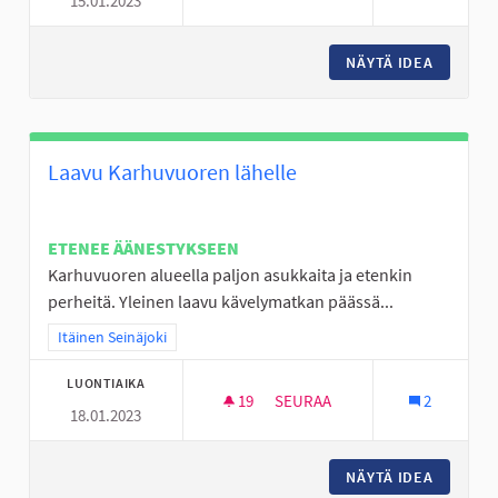
15.01.2023
LAPSET, NUORET JA IHAN KAIK
NÄYTÄ IDEA
LAPSET,
Laavu Karhuvuoren lähelle
ETENEE ÄÄNESTYKSEEN
Karhuvuoren alueella paljon asukkaita ja etenkin
perheitä. Yleinen laavu kävelymatkan päässä...
Rajaa tulokset teeman mukaan: Itäinen Seinäjoki
Itäinen Seinäjoki
LUONTIAIKA
19
19 SEURAAJAA
SEURAA
2
18.01.2023
LAAVU KARHUVUOREN LÄHELL
NÄYTÄ IDEA
LAAVU 