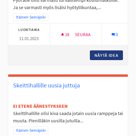
Pyörätie olisi varmasti turvallisempi koulumatkoille.
Ja se varmasti myös lisäisi hyötyliikuntaa,...
Rajaa tulokset teeman mukaan: Itäinen Seinäjoki
Itäinen Seinäjoki
LUONTIAIKA
18
18 SEURAAJAA
SEURAA
0
11.01.2023
PYÖRÄTIE VIITALANTIE- JÖLLÖ
NÄYTÄ IDEA
PYÖRÄTI
Skeittihallille uusia juttuja
EI ETENE ÄÄNESTYKSEEN
Skeittihallille olisi kiva saada jotain uusia ramppeja tai
muuta. Pienilläkin uusilla jutuilla...
Rajaa tulokset teeman mukaan: Itäinen Seinäjoki
Itäinen Seinäjoki