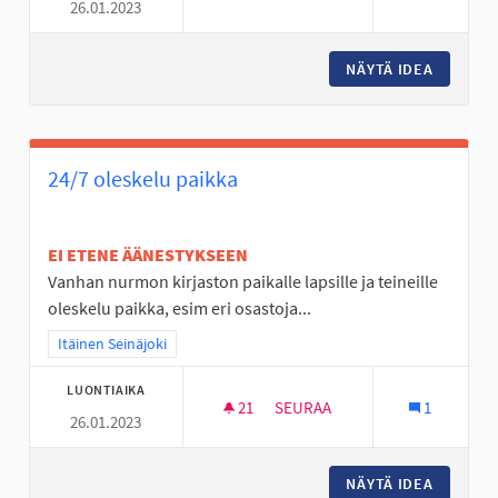
26.01.2023
PIHA SALIBANDY KENTTÄ HYLL
NÄYTÄ IDEA
PIHA SA
24/7 oleskelu paikka
EI ETENE ÄÄNESTYKSEEN
Vanhan nurmon kirjaston paikalle lapsille ja teineille
oleskelu paikka, esim eri osastoja...
Rajaa tulokset teeman mukaan: Itäinen Seinäjoki
Itäinen Seinäjoki
LUONTIAIKA
21
21 SEURAAJAA
SEURAA
1
26.01.2023
24/7 OLESKELU PAIKKA
NÄYTÄ IDEA
24/7 OL