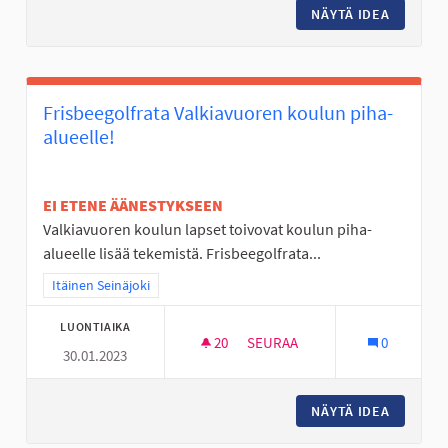
NÄYTÄ IDEA
NURMON 
Frisbeegolfrata Valkiavuoren koulun piha-
alueelle!
EI ETENE ÄÄNESTYKSEEN
Valkiavuoren koulun lapset toivovat koulun piha-
alueelle lisää tekemistä. Frisbeegolfrata...
Rajaa tulokset teeman mukaan: Itäinen Seinäjoki
Itäinen Seinäjoki
LUONTIAIKA
20
20 SEURAAJAA
SEURAA
0
30.01.2023
FRISBEEGOLFRATA VALKIAVUO
NÄYTÄ IDEA
FRISBEE