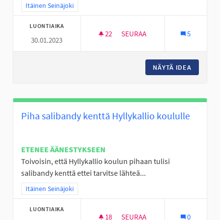
Rajaa tulokset teeman mukaan: Itäinen Seinäjoki
Itäinen Seinäjoki
LUONTIAIKA
22
22 SEURAAJAA
SEURAA
5
30.01.2023
RC SISÄRATA SEINÄJOELLE
NÄYTÄ IDEA
RC SISÄ
Piha salibandy kenttä Hyllykallio koululle
ETENEE ÄÄNESTYKSEEN
Toivoisin, että Hyllykallio koulun pihaan tulisi
salibandy kenttä ettei tarvitse lähteä...
Rajaa tulokset teeman mukaan: Itäinen Seinäjoki
Itäinen Seinäjoki
LUONTIAIKA
18
18 SEURAAJAA
SEURAA
0