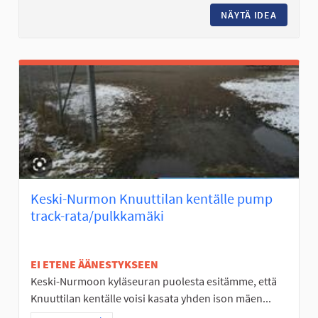
NÄYTÄ IDEA
PIENI K
Keski-Nurmon Knuuttilan kentälle pump
track-rata/pulkkamäki
EI ETENE ÄÄNESTYKSEEN
Keski-Nurmoon kyläseuran puolesta esitämme, että
Knuuttilan kentälle voisi kasata yhden ison mäen...