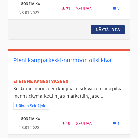
LUONTIAIKA
21
21 SEURAAJAA
SEURAA
2
26.01.2023
☆ HYLLYKALLION LEHVÄPUIST
NÄYTÄ IDEA
☆ HYLLY
Pieni kauppa keski-nurmoon olisi kiva
EI ETENE ÄÄNESTYKSEEN
Keski-nurmoon pieni kauppa olisi kiva kun aina pitää
mennä citymarkettiin ja s-markettiin, ja se...
Rajaa tulokset teeman mukaan: Itäinen Seinäjoki
Itäinen Seinäjoki
LUONTIAIKA
19
19 SEURAAJAA
SEURAA
1
26.01.2023
PIENI KAUPPA KESKI-NURMOON