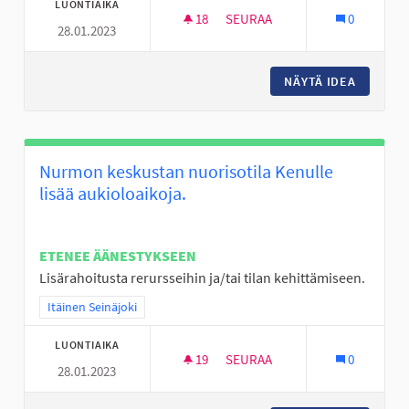
LUONTIAIKA
18
18 SEURAAJAA
SEURAA
0
28.01.2023
KÖYSIRATA LATIKAN ALUEEN L
NÄYTÄ IDEA
KÖYSIRA
Nurmon keskustan nuorisotila Kenulle
lisää aukioloaikoja.
ETENEE ÄÄNESTYKSEEN
Lisärahoitusta rerursseihin ja/tai tilan kehittämiseen.
Rajaa tulokset teeman mukaan: Itäinen Seinäjoki
Itäinen Seinäjoki
LUONTIAIKA
19
19 SEURAAJAA
SEURAA
0
28.01.2023
NURMON KESKUSTAN NUORISOT