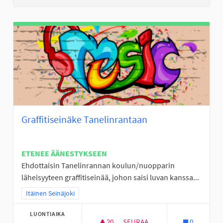
Graffitiseinäke Tanelinrantaan
ETENEE ÄÄNESTYKSEEN
Ehdottaisin Tanelinrannan koulun/nuopparin
läheisyyteen graffitiseinää, johon saisi luvan kanssa...
Rajaa tulokset teeman mukaan: Itäinen Seinäjoki
Itäinen Seinäjoki
LUONTIAIKA
20
20 SEURAAJAA
SEURAA
0