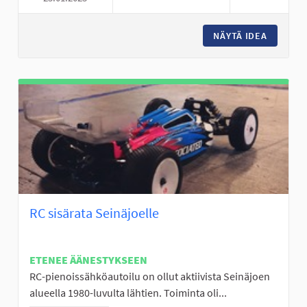
NÄYTÄ IDEA
ULKOSA
RC sisärata Seinäjoelle
ETENEE ÄÄNESTYKSEEN
RC-pienoissähköautoilu on ollut aktiivista Seinäjoen
alueella 1980-luvulta lähtien. Toiminta oli...