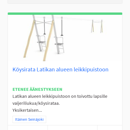
Köysirata Latikan alueen leikkipuistoon
ETENEE ÄÄNESTYKSEEN
Latikan alueen leikkipuistoon on toivottu lapsille
vaijeriliukua/köysirataa.
Yksikertaisen...
Rajaa tulokset teeman mukaan: Itäinen Seinäjoki
Itäinen Seinäjoki