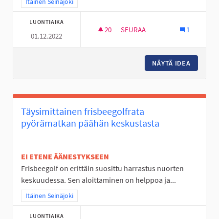
Rajaa tulokset teeman mukaan: Itäinen Seinäjoki
Itäinen Seinäjoki
LUONTIAIKA
20
20 SEURAAJAA
SEURAA
1
01.12.2022
PYÖRÄTIE SEINÄJOKI-KESKI-
NÄYTÄ IDEA
PYÖRÄTI
Täysimittainen frisbeegolfrata
pyörämatkan päähän keskustasta
EI ETENE ÄÄNESTYKSEEN
Frisbeegolf on erittäin suosittu harrastus nuorten
keskuudessa. Sen aloittaminen on helppoa ja...
Rajaa tulokset teeman mukaan: Itäinen Seinäjoki
Itäinen Seinäjoki
LUONTIAIKA