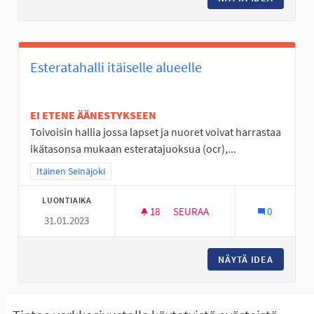
Esteratahalli itäiselle alueelle
EI ETENE ÄÄNESTYKSEEN
Toivoisin hallia jossa lapset ja nuoret voivat harrastaa
ikätasonsa mukaan esteratajuoksua (ocr),...
Rajaa tulokset teeman mukaan: Itäinen Seinäjoki
Itäinen Seinäjoki
LUONTIAIKA
18
18 SEURAAJAA
SEURAA
0
31.01.2023
ESTERATAHALLI ITÄISELLE ALU
NÄYTÄ IDEA
ESTERAT
Näytä kaikki peruutetut ideat