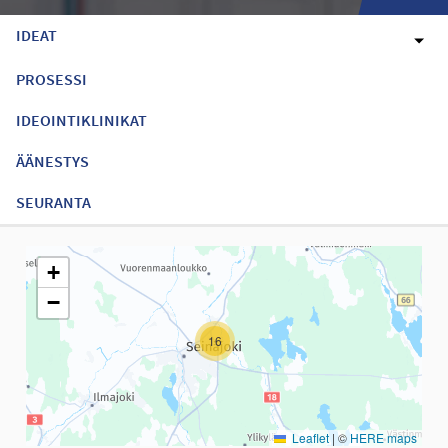
IDEAT
PROSESSI
IDEOINTIKLINIKAT
ÄÄNESTYS
SEURANTA
Seuraavassa elementissä on kartta, joka esittää tämän sivun tiet
+
−
16
Leaflet
|
©
HERE maps