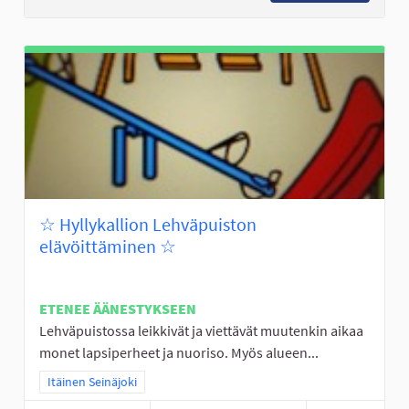
☆ Hyllykallion Lehväpuiston
elävöittäminen ☆
ETENEE ÄÄNESTYKSEEN
Lehväpuistossa leikkivät ja viettävät muutenkin aikaa
monet lapsiperheet ja nuoriso. Myös alueen...
Rajaa tulokset teeman mukaan: Itäinen Seinäjoki
Itäinen Seinäjoki