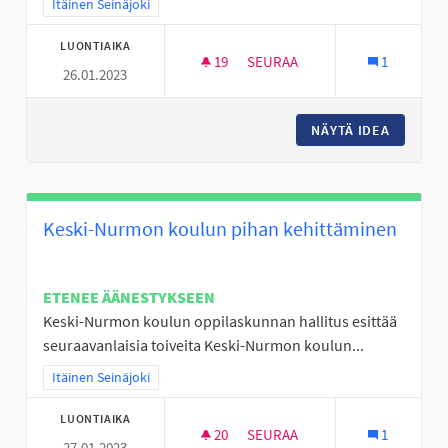
Rajaa tulokset teeman mukaan: Itäinen Seinäjoki
Itäinen Seinäjoki
LUONTIAIKA
19
19 SEURAAJAA
SEURAA
1
26.01.2023
KESKI-NURMON KNUUTTILAN 
NÄYTÄ IDEA
KESKI-N
Keski-Nurmon koulun pihan kehittäminen
ETENEE ÄÄNESTYKSEEN
Keski-Nurmon koulun oppilaskunnan hallitus esittää
seuraavanlaisia toiveita Keski-Nurmon koulun...
Rajaa tulokset teeman mukaan: Itäinen Seinäjoki
Itäinen Seinäjoki
LUONTIAIKA
20
20 SEURAAJAA
SEURAA
1
27.01.2023