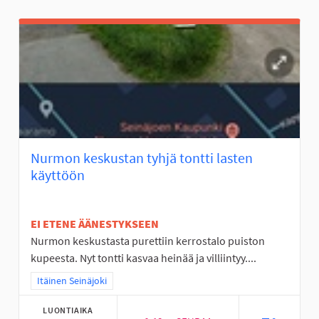
Nurmon keskustan tyhjä tontti lasten
käyttöön
EI ETENE ÄÄNESTYKSEEN
Nurmon keskustasta purettiin kerrostalo puiston
kupeesta. Nyt tontti kasvaa heinää ja villiintyy....
Rajaa tulokset teeman mukaan: Itäinen Seinäjoki
Itäinen Seinäjoki
LUONTIAIKA