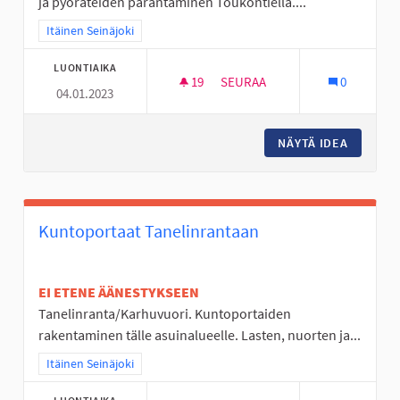
ja pyöräteiden parantaminen Toukontiellä....
Rajaa tulokset teeman mukaan: Itäinen Seinäjoki
Itäinen Seinäjoki
LUONTIAIKA
19
19 SEURAAJAA
SEURAA
0
04.01.2023
VALKIAVUOREN KOULUALUEEN 
NÄYTÄ IDEA
VALKIAV
Kuntoportaat Tanelinrantaan
EI ETENE ÄÄNESTYKSEEN
Tanelinranta/Karhuvuori. Kuntoportaiden
rakentaminen tälle asuinalueelle. Lasten, nuorten ja...
Rajaa tulokset teeman mukaan: Itäinen Seinäjoki
Itäinen Seinäjoki