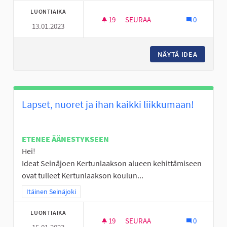
LUONTIAIKA
19
19 SEURAAJAA
SEURAA
0
13.01.2023
SKEITTIHALLILLE UUSIA JUTTU
NÄYTÄ IDEA
SKEITTI
Lapset, nuoret ja ihan kaikki liikkumaan!
ETENEE ÄÄNESTYKSEEN
Hei!
Ideat Seinäjoen Kertunlaakson alueen kehittämiseen
ovat tulleet Kertunlaakson koulun...
Rajaa tulokset teeman mukaan: Itäinen Seinäjoki
Itäinen Seinäjoki
LUONTIAIKA
19
19 SEURAAJAA
SEURAA
0