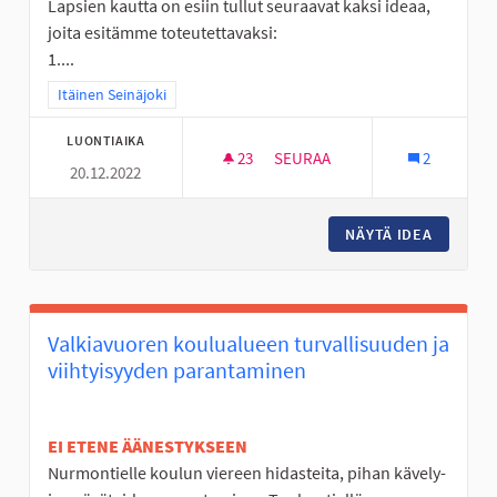
Lapsien kautta on esiin tullut seuraavat kaksi ideaa,
joita esitämme toteutettavaksi:
1....
Rajaa tulokset teeman mukaan: Itäinen Seinäjoki
Itäinen Seinäjoki
LUONTIAIKA
23
23 SEURAAJAA
SEURAA
2
20.12.2022
LÄHILIIKUNTAPAIKKOJEN KEH
NÄYTÄ IDEA
LÄHILII
Valkiavuoren koulualueen turvallisuuden ja
viihtyisyyden parantaminen
EI ETENE ÄÄNESTYKSEEN
Nurmontielle koulun viereen hidasteita, pihan kävely-