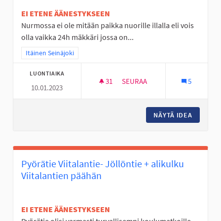
EI ETENE ÄÄNESTYKSEEN
Nurmossa ei ole mitään paikka nuorille illalla eli vois
olla vaikka 24h mäkkäri jossa on...
Rajaa tulokset teeman mukaan: Itäinen Seinäjoki
Itäinen Seinäjoki
LUONTIAIKA
31
31 SEURAAJAA
SEURAA
5
10.01.2023
NURMO ON TYLSÄ PASKA
NÄYTÄ IDEA
NURMO O
Pyörätie Viitalantie- Jöllöntie + alikulku
Viitalantien päähän
EI ETENE ÄÄNESTYKSEEN