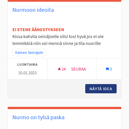
Nurmoon ideoita
EI ETENE ÄÄNESTYKSEEN
Kissa kahvila seinäjoelle olisi tosi hyvä jos ei ole
lemmikkiä niin voi mennä sinne ja tila nuorille
Rajaa tulokset teeman mukaan: Itäinen Seinäjoki
Itäinen Seinäjoki
LUONTIAIKA
24
24 SEURAAJAA
SEURAA
3
10.01.2023
NURMOON IDEOITA
NÄYTÄ IDEA
NURMOO
Nurmo on tylsä paska