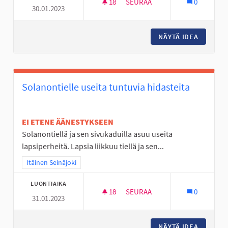
18
18 SEURAAJAA
SEURAA
0
30.01.2023
NURMON KESKUSTAN TYHJÄ T
NÄYTÄ IDEA
NURMON 
Solanontielle useita tuntuvia hidasteita
EI ETENE ÄÄNESTYKSEEN
Solanontiellä ja sen sivukaduilla asuu useita
lapsiperheitä. Lapsia liikkuu tiellä ja sen...
Rajaa tulokset teeman mukaan: Itäinen Seinäjoki
Itäinen Seinäjoki
LUONTIAIKA
18
18 SEURAAJAA
SEURAA
0
31.01.2023
SOLANONTIELLE USEITA TUNTU
NÄYTÄ IDEA
SOLANON