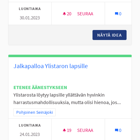
LUONTIAIKA
20
20 SEURAAJAA
SEURAA
0
30.01.2023
FRISBEEGOLFRATA NYRHILÄN 
NÄYTÄ IDEA
FRISBEE
Jalkapalloa Ylistaron lapsille
ETENEE ÄÄNESTYKSEEN
Ylistarosta löytyy lapsille yllättävän hyvinkin
harrastusmahdollisuuksia, mutta olisi hienoa, jos...
Rajaa tulokset teeman mukaan: Pohjoinen Seinäjoki
Pohjoinen Seinäjoki
LUONTIAIKA
19
19 SEURAAJAA
SEURAA
0
24.01.2023
JALKAPALLOA YLISTARON LAPS