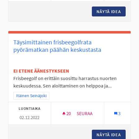
NÄYTÄ IDEA
JALKAPA
Täysimittainen frisbeegolfrata
pyörämatkan päähän keskustasta
EI ETENE ÄÄNESTYKSEEN
Frisbeegolf on erittäin suosittu harrastus nuorten
keskuudessa. Sen aloittaminen on helppoa ja...
Rajaa tulokset teeman mukaan: Itäinen Seinäjoki
Itäinen Seinäjoki
LUONTIAIKA
20
20 SEURAAJAA
SEURAA
3
02.12.2022
TÄYSIMITTAINEN FRISBEEGOL
NÄYTÄ IDEA
TÄYSIMI