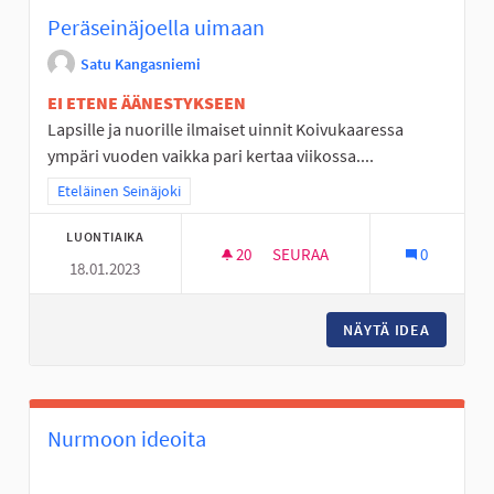
Peräseinäjoella uimaan
Satu Kangasniemi
EI ETENE ÄÄNESTYKSEEN
Lapsille ja nuorille ilmaiset uinnit Koivukaaressa
ympäri vuoden vaikka pari kertaa viikossa....
Rajaa tulokset teeman mukaan: Eteläinen Seinäjoki
Eteläinen Seinäjoki
LUONTIAIKA
20
20 SEURAAJAA
SEURAA
0
18.01.2023
PERÄSEINÄJOELLA UIMAAN
NÄYTÄ IDEA
PERÄSEI
Nurmoon ideoita