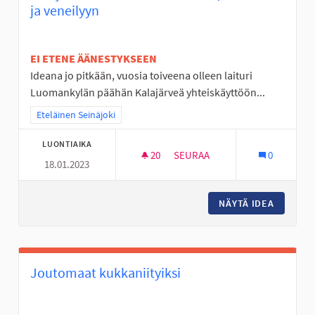
ja veneilyyn
EI ETENE ÄÄNESTYKSEEN
Ideana jo pitkään, vuosia toiveena olleen laituri
Luomankylän päähän Kalajärveä yhteiskäyttöön...
Rajaa tulokset teeman mukaan: Eteläinen Seinäjoki
Eteläinen Seinäjoki
LUONTIAIKA
20
20 SEURAAJAA
SEURAA
0
18.01.2023
PERÄSEINÄJOELLE LUOMANKYLÄ
NÄYTÄ IDEA
PERÄSEI
Joutomaat kukkaniityiksi