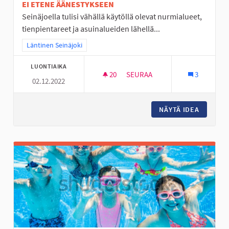
EI ETENE ÄÄNESTYKSEEN
Seinäjoella tulisi vähällä käytöllä olevat nurmialueet,
tienpientareet ja asuinalueiden lähellä...
Rajaa tulokset teeman mukaan: Läntinen Seinäjoki
Läntinen Seinäjoki
LUONTIAIKA
20
20 SEURAAJAA
SEURAA
3
02.12.2022
JOUTOMAAT KUKKANIITYIKSI
NÄYTÄ IDEA
JOUTOMA