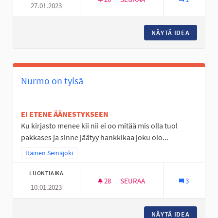
27.01.2023
KESKI-NURMON KOULUN PIHA
NÄYTÄ IDEA
KESKI-N
Nurmo on tylsä
EI ETENE ÄÄNESTYKSEEN
Ku kirjasto menee kii nii ei oo mitää mis olla tuol
pakkases ja sinne jäätyy hankkikaa joku olo...
Rajaa tulokset teeman mukaan: Itäinen Seinäjoki
Itäinen Seinäjoki
LUONTIAIKA
28
28 SEURAAJAA
SEURAA
3
10.01.2023
NURMO ON TYLSÄ
NÄYTÄ IDEA
NURMO 