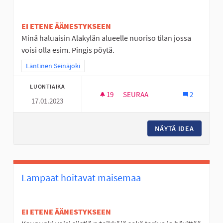
EI ETENE ÄÄNESTYKSEEN
Minä haluaisin Alakylän alueelle nuoriso tilan jossa
voisi olla esim. Pingis pöytä.
Rajaa tulokset teeman mukaan: Läntinen Seinäjoki
Läntinen Seinäjoki
LUONTIAIKA
19
19 SEURAAJAA
SEURAA
2
17.01.2023
NUORISO TILAT SEINÄJOELLE
NÄYTÄ IDEA
NUORISO
Lampaat hoitavat maisemaa
EI ETENE ÄÄNESTYKSEEN