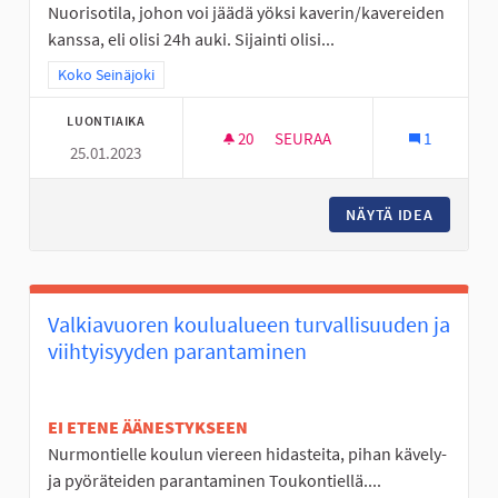
Nuorisotila, johon voi jäädä yöksi kaverin/kavereiden
kanssa, eli olisi 24h auki. Sijainti olisi...
Rajaa tulokset teeman mukaan: Koko Seinäjoki
Koko Seinäjoki
LUONTIAIKA
20
20 SEURAAJAA
SEURAA
1
25.01.2023
NUORISOTILA 24H
NÄYTÄ IDEA
NUORISO
Valkiavuoren koulualueen turvallisuuden ja
viihtyisyyden parantaminen
EI ETENE ÄÄNESTYKSEEN
Nurmontielle koulun viereen hidasteita, pihan kävely-
ja pyöräteiden parantaminen Toukontiellä....