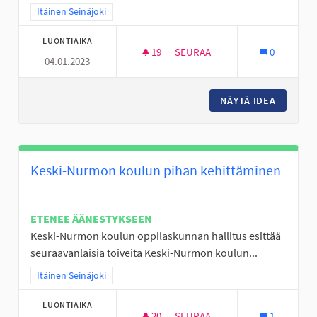
Rajaa tulokset teeman mukaan: Itäinen Seinäjoki
Itäinen Seinäjoki
LUONTIAIKA
19
19 SEURAAJAA
SEURAA
0
04.01.2023
VALKIAVUOREN KOULUALUEEN 
NÄYTÄ IDEA
VALKIAV
Keski-Nurmon koulun pihan kehittäminen
ETENEE ÄÄNESTYKSEEN
Keski-Nurmon koulun oppilaskunnan hallitus esittää
seuraavanlaisia toiveita Keski-Nurmon koulun...
Rajaa tulokset teeman mukaan: Itäinen Seinäjoki
Itäinen Seinäjoki
LUONTIAIKA
20
20 SEURAAJAA
SEURAA
1