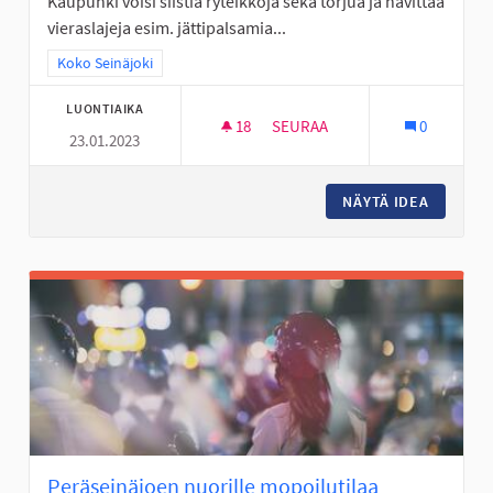
Kaupunki voisi siistiä ryteikköjä sekä torjua ja hävittää
vieraslajeja esim. jättipalsamia...
Rajaa tulokset teeman mukaan: Koko Seinäjoki
Koko Seinäjoki
LUONTIAIKA
18
18 SEURAAJAA
SEURAA
0
23.01.2023
LAMPAAT HOITAVAT MAISEMAA
NÄYTÄ IDEA
LAMPAAT
Peräseinäjoen nuorille mopoilutilaa