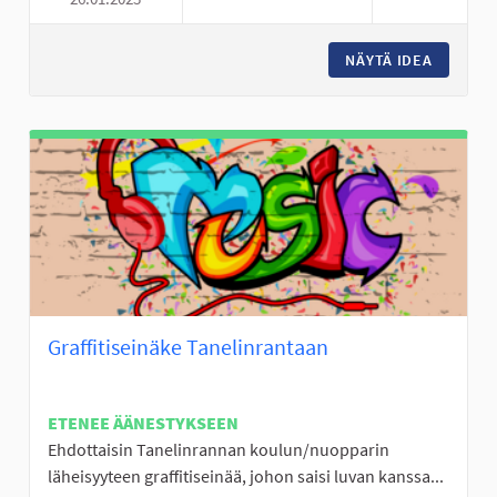
PIENI KAUPPA KESKI-NURMOON
NÄYTÄ IDEA
PIENI K
Graffitiseinäke Tanelinrantaan
ETENEE ÄÄNESTYKSEEN
Ehdottaisin Tanelinrannan koulun/nuopparin
läheisyyteen graffitiseinää, johon saisi luvan kanssa...