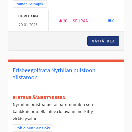
Rajaa tulokset teeman mukaan: Itäinen Seinäjoki
Itäinen Seinäjoki
LUONTIAIKA
20
20 SEURAAJAA
SEURAA
0
20.01.2023
GRAFFITISEINÄKE TANELINRAN
NÄYTÄ IDEA
GRAFFIT
Frisbeegolfrata Nyrhilän puistoon
Ylistaroon
EI ETENE ÄÄNESTYKSEEN
Nyrhilän puistoalue tai paremminkin sen
kaakkoispuolella oleva kaavaan merkitty
virkistysalue...
Rajaa tulokset teeman mukaan: Pohjoinen Seinäjoki
Pohjoinen Seinäjoki