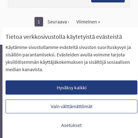
1
Seuraava ›
Viimeinen »
Näytä kaikki peruutetut ideat
Tietoa verkkosivustolla käytetyistä evästeistä
Käytämme sivustollamme evästeitä sivuston suorituskyvyn ja
sisällön parantamiseksi. Evästeiden avulla voimme tarjota
yksilöllisemmän käyttäjäkokemuksen ja sisältöjä sosiaalisen
Äänestyksen pikaohjeet
Usein kysytyt kysymykset
median kanavista.
Näin äänestät Asukasbudjetissa
Yhteystiedot
Aluerajaukset ja budjetin jakautuminen alueille
Käyttöehdot asukkaille
Lataa avoimet datatiedostot
Hyväksy kaikki
Evästeasetukset
Vain välttämättömät
Verkkosivusto luotu
vapaan ohjelmiston
(Ulkoin
avulla.
Asetukset