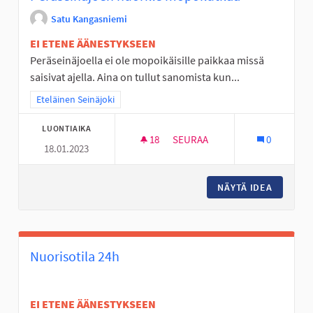
Satu Kangasniemi
EI ETENE ÄÄNESTYKSEEN
Peräseinäjoella ei ole mopoikäisille paikkaa missä
saisivat ajella. Aina on tullut sanomista kun...
Rajaa tulokset teeman mukaan: Eteläinen Seinäjoki
Eteläinen Seinäjoki
LUONTIAIKA
18
18 SEURAAJAA
SEURAA
0
18.01.2023
PERÄSEINÄJOEN NUORILLE MO
NÄYTÄ IDEA
PERÄSEI
Nuorisotila 24h
EI ETENE ÄÄNESTYKSEEN