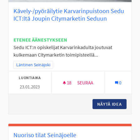
Kävely-/pyöräilytie Karvarinpuistoon Sedu
ICT:ltä Joupin Citymarketin Seduun
ETENEE ÄÄNESTYKSEEN
Sedu ICT:n opiskelijat Karvarinkadulta joutuvat
kulkemaan Citymarketin toimipisteellä...
Rajaa tulokset teeman mukaan: Läntinen Seinäjoki
Läntinen Seinäjoki
LUONTIAIKA
18
18 SEURAAJAA
SEURAA
0
23.01.2023
KÄVELY-/PYÖRÄILYTIE KARVAR
NÄYTÄ IDEA
KÄVELY-
Nuoriso tilat Seinäjoelle