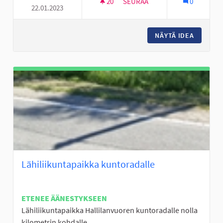
20
20 SEURAAJAA
SEURAA
0
22.01.2023
JÄÄKIEKKOKAUKALO KERTUNL
NÄYTÄ IDEA
JÄÄKIE
Lähiliikuntapaikka kuntoradalle
ETENEE ÄÄNESTYKSEEN
Lähiliikuntapaikka Hallilanvuoren kuntoradalle nolla
kilometrin kohdalle.