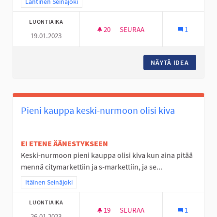
Rajaa tulokset teeman mukaan: Läntinen Seinäjoki
Läntinen Seinäjoki
LUONTIAIKA
20
20 SEURAAJAA
SEURAA
1
19.01.2023
JOUPPILANVUOREN PULKKARI
NÄYTÄ IDEA
JOUPPI
Pieni kauppa keski-nurmoon olisi kiva
EI ETENE ÄÄNESTYKSEEN
Keski-nurmoon pieni kauppa olisi kiva kun aina pitää
mennä citymarkettiin ja s-markettiin, ja se...
Rajaa tulokset teeman mukaan: Itäinen Seinäjoki
Itäinen Seinäjoki
LUONTIAIKA
19
19 SEURAAJAA
SEURAA
1
26.01.2023