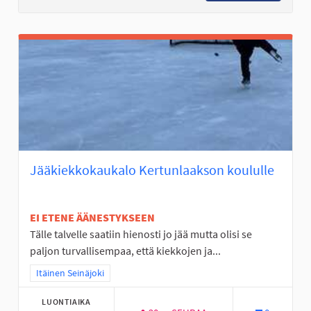
Jääkiekkokaukalo Kertunlaakson koululle
EI ETENE ÄÄNESTYKSEEN
Tälle talvelle saatiin hienosti jo jää mutta olisi se
paljon turvallisempaa, että kiekkojen ja...
Rajaa tulokset teeman mukaan: Itäinen Seinäjoki
Itäinen Seinäjoki
LUONTIAIKA