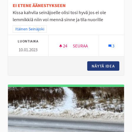
EI ETENE ÄÄNESTYKSEEN
Kissa kahvila seinäjoelle olisi tosi hyvä jos ei ole
lemmikkiä niin voi mennä sinne ja tila nuorille
Rajaa tulokset teeman mukaan: Itäinen Seinäjoki
Itäinen Seinäjoki
LUONTIAIKA
24
24 SEURAAJAA
SEURAA
3
10.01.2023
NURMOON IDEOITA
NÄYTÄ IDEA
NURMOO