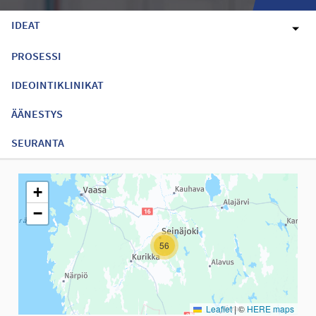
IDEAT
PROSESSI
IDEOINTIKLINIKAT
ÄÄNESTYS
SEURANTA
Seuraavassa elementissä on kartta, joka esittää tämän sivun tiet
+
−
56
Leaflet
|
©
HERE maps