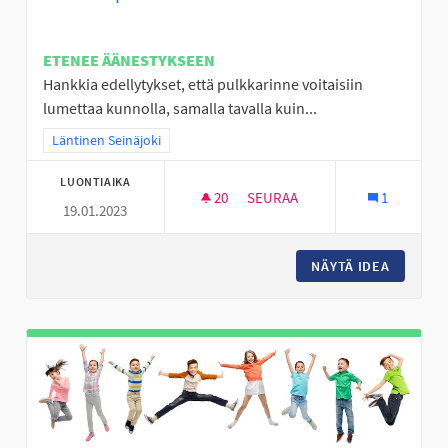
ETENEE ÄÄNESTYKSEEN
Hankkia edellytykset, että pulkkarinne voitaisiin
lumettaa kunnolla, samalla tavalla kuin...
Rajaa tulokset teeman mukaan: Läntinen Seinäjoki
Läntinen Seinäjoki
LUONTIAIKA
20
20 SEURAAJAA
SEURAA
1
19.01.2023
JOUPPILANVUOREN PULKKARI
NÄYTÄ IDEA
JOUPPI