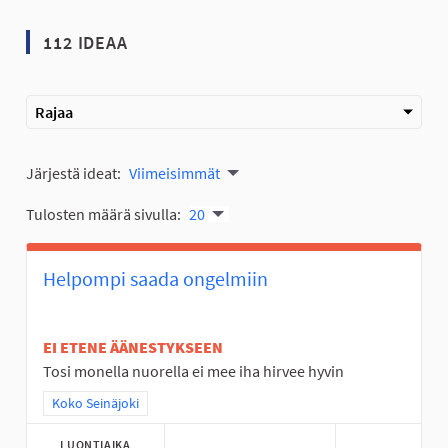
112 IDEAA
Rajaa
Järjestä ideat:
Viimeisimmät
Tulosten määrä sivulla:
20
Helpompi saada ongelmiin
EI ETENE ÄÄNESTYKSEEN
Tosi monella nuorella ei mee iha hirvee hyvin
Rajaa tulokset teeman mukaan: Koko Seinäjoki
Koko Seinäjoki
LUONTIAIKA