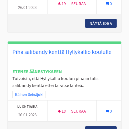
19
19 SEURAAJAA
SEURAA
0
26.01.2023
HELPOMPI SAADA ONGELMIIN
NÄYTÄ IDEA
HELPOMP
Piha salibandy kenttä Hyllykallio koululle
ETENEE ÄÄNESTYKSEEN
Toivoisin, että Hyllykallio koulun pihaan tulisi
salibandy kenttä ettei tarvitse lähteä...
Rajaa tulokset teeman mukaan: Itäinen Seinäjoki
Itäinen Seinäjoki
LUONTIAIKA
18
18 SEURAAJAA
SEURAA
0
26.01.2023
PIHA SALIBANDY KENTTÄ HYLL