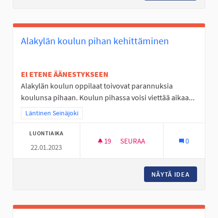
Alakylän koulun pihan kehittäminen
EI ETENE ÄÄNESTYKSEEN
Alakylän koulun oppilaat toivovat parannuksia
koulunsa pihaan. Koulun pihassa voisi viettää aikaa...
Rajaa tulokset teeman mukaan: Läntinen Seinäjoki
Läntinen Seinäjoki
LUONTIAIKA
19
19 SEURAAJAA
SEURAA
0
22.01.2023
ALAKYLÄN KOULUN PIHAN KEH
NÄYTÄ IDEA
ALAKYLÄ