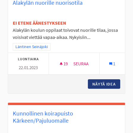
Alakylän nuorille nuorisotila
EI ETENE ÄÄNESTYKSEEN
Alakylän koulun oppilaat toivovat nuorille tilaa, jossa
voisivat viettää vapaa-aikaa. Nykyisiin...
Rajaa tulokset teeman mukaan: Läntinen Seinäjoki
Läntinen Seinäjoki
LUONTIAIKA
19
19 SEURAAJAA
SEURAA
1
22.01.2023
ALAKYLÄN NUORILLE NUORISO
NÄYTÄ IDEA
ALAKYLÄ
Kunnollinen koirapuisto
Kärkeen/Pajuluomalle