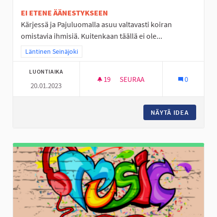
EI ETENE ÄÄNESTYKSEEN
Kärjessä ja Pajuluomalla asuu valtavasti koiran
omistavia ihmisiä. Kuitenkaan täällä ei ole...
Rajaa tulokset teeman mukaan: Läntinen Seinäjoki
Läntinen Seinäjoki
LUONTIAIKA
19
19 SEURAAJAA
SEURAA
0
20.01.2023
KUNNOLLINEN KOIRAPUISTO 
NÄYTÄ IDEA
KUNNOLL