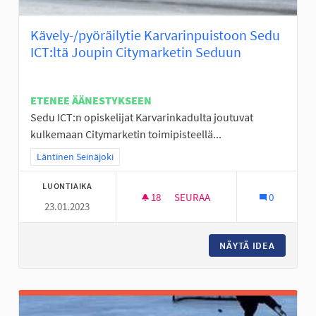
Kävely-/pyöräilytie Karvarinpuistoon Sedu
ICT:ltä Joupin Citymarketin Seduun
ETENEE ÄÄNESTYKSEEN
Sedu ICT:n opiskelijat Karvarinkadulta joutuvat
kulkemaan Citymarketin toimipisteellä...
Rajaa tulokset teeman mukaan: Läntinen Seinäjoki
Läntinen Seinäjoki
LUONTIAIKA
18
18 SEURAAJAA
SEURAA
0
23.01.2023
KÄVELY-/PYÖRÄILYTIE KARVAR
NÄYTÄ IDEA
KÄVELY-