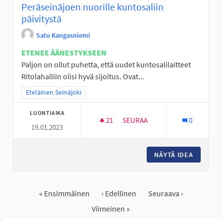
Peräseinäjoen nuorille kuntosaliin
päivitystä
Satu Kangasniemi
ETENEE ÄÄNESTYKSEEN
Paljon on ollut puhetta, että uudet kuntosalilaitteet
Ritolahalliin olisi hyvä sijoitus. Ovat...
Rajaa tulokset teeman mukaan: Eteläinen Seinäjoki
Eteläinen Seinäjoki
LUONTIAIKA
21
21 SEURAAJAA
SEURAA
0
19.01.2023
PERÄSEINÄJOEN NUORILLE KUN
NÄYTÄ IDEA
PERÄSEI
« Ensimmäinen
‹ Edellinen
Seuraava ›
Viimeinen »