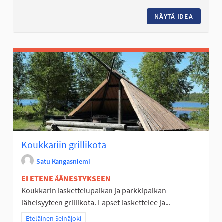
NÄYTÄ IDEA
PERÄSEI
Koukkariin grillikota
Satu Kangasniemi
EI ETENE ÄÄNESTYKSEEN
Koukkarin laskettelupaikan ja parkkipaikan
läheisyyteen grillikota. Lapset laskettelee ja...
Rajaa tulokset teeman mukaan: Eteläinen Seinäjoki
Eteläinen Seinäjoki