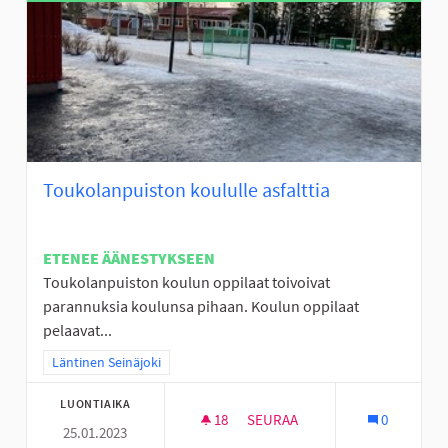
Toukolanpuiston koululle asfalttia
ETENEE ÄÄNESTYKSEEN
Toukolanpuiston koulun oppilaat toivoivat
parannuksia koulunsa pihaan. Koulun oppilaat
pelaavat...
Rajaa tulokset teeman mukaan: Läntinen Seinäjoki
Läntinen Seinäjoki
LUONTIAIKA
18
18 SEURAAJAA
SEURAA
0
25.01.2023
TOUKOLANPUISTON KOULULLE 