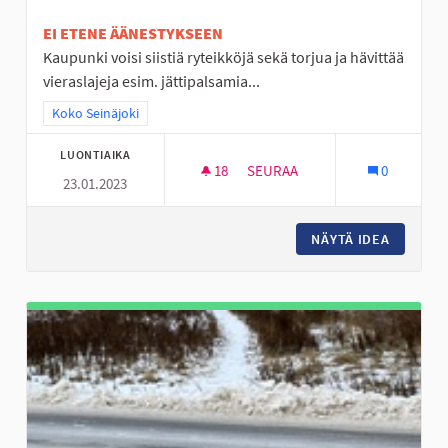
EI ETENE ÄÄNESTYKSEEN
Kaupunki voisi siistiä ryteikköjä sekä torjua ja hävittää
vieraslajeja esim. jättipalsamia...
Rajaa tulokset teeman mukaan: Koko Seinäjoki
Koko Seinäjoki
LUONTIAIKA
18
18 SEURAAJAA
SEURAA
0
23.01.2023
LAMPAAT HOITAVAT MAISEMAA
NÄYTÄ IDEA
LAMPAAT