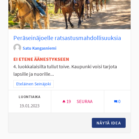
Peräseinäjoelle ratsastusmahdollisuuksia
Satu Kangasniemi
EI ETENE ÄÄNESTYKSEEN
4. luokkalaisilta tullut toive. Kaupunki voisi tarjota
lapsille ja nuorille...
Rajaa tulokset teeman mukaan: Eteläinen Seinäjoki
Eteläinen Seinäjoki
LUONTIAIKA
19
19 SEURAAJAA
SEURAA
0
19.01.2023
PERÄSEINÄJOELLE RATSASTU
NÄYTÄ IDEA
PERÄSE