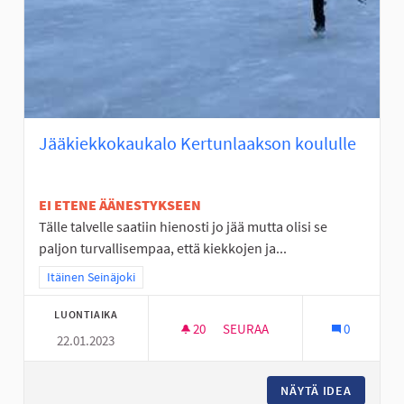
Jääkiekkokaukalo Kertunlaakson koululle
EI ETENE ÄÄNESTYKSEEN
Tälle talvelle saatiin hienosti jo jää mutta olisi se
paljon turvallisempaa, että kiekkojen ja...
Rajaa tulokset teeman mukaan: Itäinen Seinäjoki
Itäinen Seinäjoki
LUONTIAIKA
20
20 SEURAAJAA
SEURAA
0
22.01.2023
JÄÄKIEKKOKAUKALO KERTUNL
NÄYTÄ IDEA
JÄÄKIE