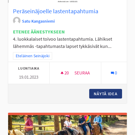
Peräseinäjoelle lastentapahtumia
Satu Kangasniemi
ETENEE ÄÄNESTYKSEEN
4. luokkalaiset toivoo lastentapahtumia. Lähikset
lähemmäs -tapahtumasta lapset tykkäsivät kun...
Rajaa tulokset teeman mukaan: Eteläinen Seinäjoki
Eteläinen Seinäjoki
LUONTIAIKA
20
20 SEURAAJAA
SEURAA
0
19.01.2023
PERÄSEINÄJOELLE LASTENTAP
NÄYTÄ IDEA
PERÄSE