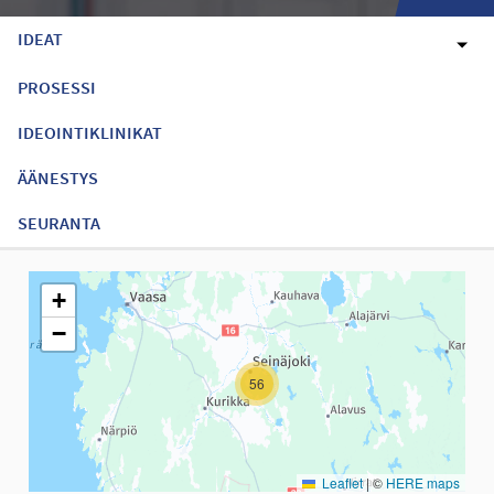
IDEAT
PROSESSI
IDEOINTIKLINIKAT
ÄÄNESTYS
SEURANTA
Seuraavassa elementissä on kartta, joka esittää tämän sivun tiet
+
−
56
Leaflet
|
©
HERE maps