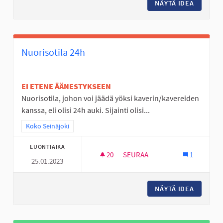
NÄYTÄ IDEA
PIHA SA
Nuorisotila 24h
EI ETENE ÄÄNESTYKSEEN
Nuorisotila, johon voi jäädä yöksi kaverin/kavereiden
kanssa, eli olisi 24h auki. Sijainti olisi...
Rajaa tulokset teeman mukaan: Koko Seinäjoki
Koko Seinäjoki
LUONTIAIKA
20
20 SEURAAJAA
SEURAA
1
25.01.2023
NUORISOTILA 24H
NÄYTÄ IDEA
NUORISO