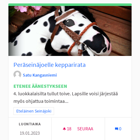
Peräseinäjoelle kepparirata
Satu Kangasniemi
ETENEE ÄÄNESTYKSEEN
4. luokkalaisilta tullut toive. Lapsille voisi järjestää
myös ohjattua toimintaa...
Rajaa tulokset teeman mukaan: Eteläinen Seinäjoki
Eteläinen Seinäjoki
LUONTIAIKA
18
18 SEURAAJAA
SEURAA
0
19.01.2023
PERÄSEINÄJOELLE KEPPARIRA