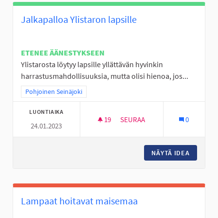
Jalkapalloa Ylistaron lapsille
ETENEE ÄÄNESTYKSEEN
Ylistarosta löytyy lapsille yllättävän hyvinkin
harrastusmahdollisuuksia, mutta olisi hienoa, jos...
Rajaa tulokset teeman mukaan: Pohjoinen Seinäjoki
Pohjoinen Seinäjoki
LUONTIAIKA
19
19 SEURAAJAA
SEURAA
0
24.01.2023
JALKAPALLOA YLISTARON LAPS
NÄYTÄ IDEA
JALKAPA
Lampaat hoitavat maisemaa