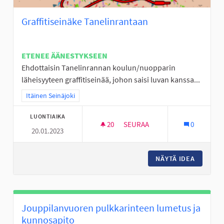
Graffitiseinäke Tanelinrantaan
ETENEE ÄÄNESTYKSEEN
Ehdottaisin Tanelinrannan koulun/nuopparin
läheisyyteen graffitiseinää, johon saisi luvan kanssa...
Rajaa tulokset teeman mukaan: Itäinen Seinäjoki
Itäinen Seinäjoki
LUONTIAIKA
20
20 SEURAAJAA
SEURAA
0
20.01.2023
GRAFFITISEINÄKE TANELINRAN
NÄYTÄ IDEA
GRAFFIT
Jouppilanvuoren pulkkarinteen lumetus ja
kunnosapito