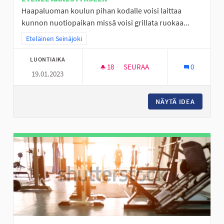
Haapaluoman koulun pihan kodalle voisi laittaa
kunnon nuotiopaikan missä voisi grillata ruokaa...
Rajaa tulokset teeman mukaan: Eteläinen Seinäjoki
Eteläinen Seinäjoki
LUONTIAIKA
18
18 SEURAAJAA
SEURAA
0
19.01.2023
HAAPALUOMAN KODAN PARAN
NÄYTÄ IDEA
HAAPAL