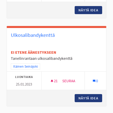
NÄYTÄ IDEA
TOUKOLA
Ulkosalibandykenttä
EI ETENE ÄÄNESTYKSEEN
Tanelinrantaan ulkosalibandykenttä
Rajaa tulokset teeman mukaan: Itäinen Seinäjoki
Itäinen Seinäjoki
LUONTIAIKA
21
21 SEURAAJAA
SEURAA
0
25.01.2023
ULKOSALIBANDYKENTTÄ
NÄYTÄ IDEA
ULKOSA