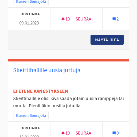
Rajaa tulokset teeman mukaan: Itäinen Seinäjoki
Itäinen Seinäjoki
LUONTIAIKA
19
19 SEURAAJAA
SEURAA
2
09.01.2023
KUNTOPORTAAT TANELINRANT
NÄYTÄ IDEA
KUNTOP
Skeittihallille uusia juttuja
EI ETENE ÄÄNESTYKSEEN
Skeittihallille olisi kiva saada jotain uusia ramppeja tai
muuta. Pienilläkin uusilla jutuilla...
Rajaa tulokset teeman mukaan: Itäinen Seinäjoki
Itäinen Seinäjoki
LUONTIAIKA
19
19 SEURAAJAA
SEURAA
0
13.01.2023