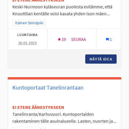
Keski-Nurmoon kyläseuran puolesta esitämme, että
Knuuttilan kentälle voisi kasata yhden ison mäen...
Rajaa tulokset teeman mukaan: Itäinen Seinäjoki
Itäinen Seinäjoki
LUONTIAIKA
19
19 SEURAAJAA
SEURAA
1
26.01.2023
KESKI-NURMON KNUUTTILAN 
NÄYTÄ IDEA
KESKI-N
Kuntoportaat Tanelinrantaan
EI ETENE ÄÄNESTYKSEEN
Tanelinranta/Karhuvuori. Kuntoportaiden
rakentaminen tälle asuinalueelle. Lasten, nuorten ja...