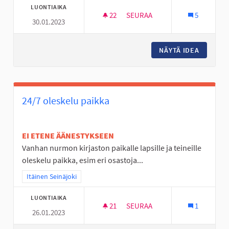
LUONTIAIKA
22
22 SEURAAJAA
SEURAA
5
30.01.2023
RC SISÄRATA SEINÄJOELLE
NÄYTÄ IDEA
RC SISÄ
24/7 oleskelu paikka
EI ETENE ÄÄNESTYKSEEN
Vanhan nurmon kirjaston paikalle lapsille ja teineille
oleskelu paikka, esim eri osastoja...
Rajaa tulokset teeman mukaan: Itäinen Seinäjoki
Itäinen Seinäjoki
LUONTIAIKA
21
21 SEURAAJAA
SEURAA
1
26.01.2023
24/7 OLESKELU PAIKKA