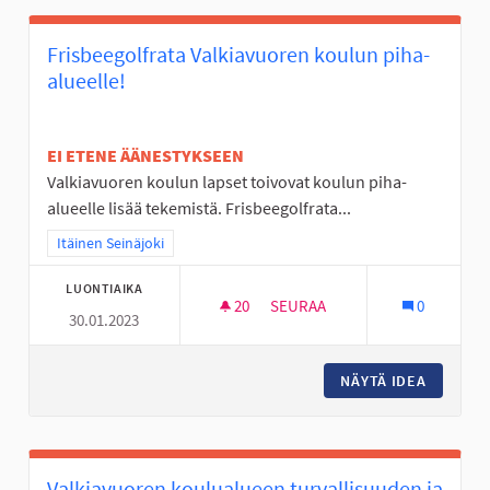
Frisbeegolfrata Valkiavuoren koulun piha-
alueelle!
EI ETENE ÄÄNESTYKSEEN
Valkiavuoren koulun lapset toivovat koulun piha-
alueelle lisää tekemistä. Frisbeegolfrata...
Rajaa tulokset teeman mukaan: Itäinen Seinäjoki
Itäinen Seinäjoki
LUONTIAIKA
20
20 SEURAAJAA
SEURAA
0
30.01.2023
FRISBEEGOLFRATA VALKIAVUO
NÄYTÄ IDEA
FRISBEE
Valkiavuoren koulualueen turvallisuuden ja