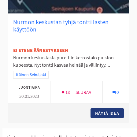
Nurmon keskustan tyhjä tontti lasten
käyttöön
EI ETENE ÄÄNESTYKSEEN
Nurmon keskustasta purettiin kerrostalo puiston
kupeesta. Nyt tontti kasvaa heinää ja villiintyy....
Rajaa tulokset teeman mukaan: Itäinen Seinäjoki
Itäinen Seinäjoki
LUONTIAIKA
18
18 SEURAAJAA
SEURAA
0
30.01.2023
NURMON KESKUSTAN TYHJÄ T
NÄYTÄ IDEA
NURMON 
Näytä kaikki peruutetut ideat