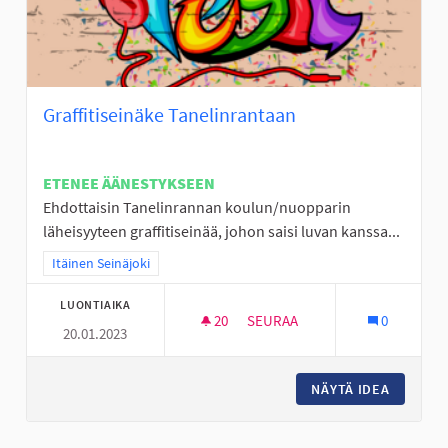
Graffitiseinäke Tanelinrantaan
ETENEE ÄÄNESTYKSEEN
Ehdottaisin Tanelinrannan koulun/nuopparin
läheisyyteen graffitiseinää, johon saisi luvan kanssa...
Rajaa tulokset teeman mukaan: Itäinen Seinäjoki
Itäinen Seinäjoki
LUONTIAIKA
20
20 SEURAAJAA
SEURAA
0
20.01.2023
GRAFFITISEINÄKE TANELINRAN
NÄYTÄ IDEA
GRAFFIT