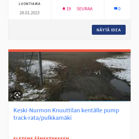
LUONTIAIKA
19
19 SEURAAJAA
SEURAA
0
28.01.2023
NURMON KESKUSTAN NUORISOT
NÄYTÄ IDEA
NURMON 
Keski-Nurmon Knuuttilan kentälle pump
track-rata/pulkkamäki
EI ETENE ÄÄNESTYKSEEN