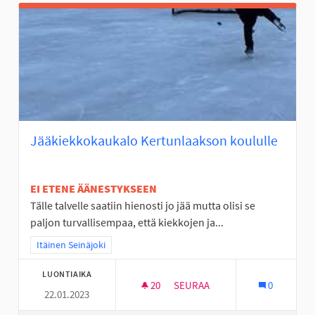
Jääkiekkokaukalo Kertunlaakson koululle
EI ETENE ÄÄNESTYKSEEN
Tälle talvelle saatiin hienosti jo jää mutta olisi se
paljon turvallisempaa, että kiekkojen ja...
Rajaa tulokset teeman mukaan: Itäinen Seinäjoki
Itäinen Seinäjoki
LUONTIAIKA
20
20 SEURAAJAA
SEURAA
0
22.01.2023
JÄÄKIEKKOKAUKALO KERTUNL