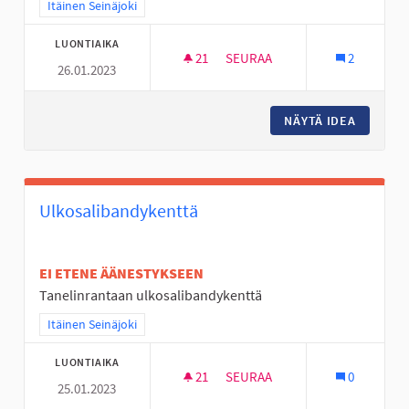
Rajaa tulokset teeman mukaan: Itäinen Seinäjoki
Itäinen Seinäjoki
LUONTIAIKA
21
21 SEURAAJAA
SEURAA
2
26.01.2023
☆ HYLLYKALLION LEHVÄPUIST
NÄYTÄ IDEA
☆ HYLLY
Ulkosalibandykenttä
EI ETENE ÄÄNESTYKSEEN
Tanelinrantaan ulkosalibandykenttä
Rajaa tulokset teeman mukaan: Itäinen Seinäjoki
Itäinen Seinäjoki
LUONTIAIKA
21
21 SEURAAJAA
SEURAA
0
25.01.2023
ULKOSALIBANDYKENTTÄ