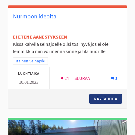
Nurmoon ideoita
EI ETENE ÄÄNESTYKSEEN
Kissa kahvila seinäjoelle olisi tosi hyvä jos ei ole
lemmikkiä niin voi mennä sinne ja tila nuorille
Rajaa tulokset teeman mukaan: Itäinen Seinäjoki
Itäinen Seinäjoki
LUONTIAIKA
24
24 SEURAAJAA
SEURAA
3
10.01.2023
NURMOON IDEOITA
NÄYTÄ IDEA
NURMOO