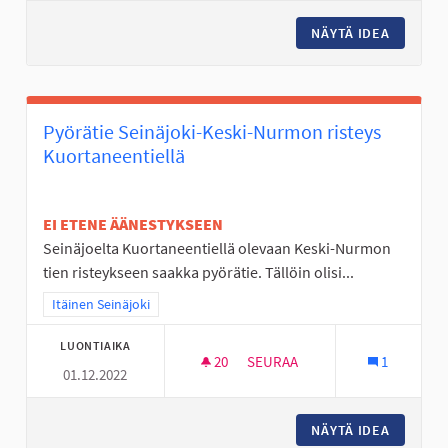
NÄYTÄ IDEA
ULKOSA
Pyörätie Seinäjoki-Keski-Nurmon risteys
Kuortaneentiellä
EI ETENE ÄÄNESTYKSEEN
Seinäjoelta Kuortaneentiellä olevaan Keski-Nurmon
tien risteykseen saakka pyörätie. Tällöin olisi...
Rajaa tulokset teeman mukaan: Itäinen Seinäjoki
Itäinen Seinäjoki
LUONTIAIKA
20
20 SEURAAJAA
SEURAA
1
01.12.2022
PYÖRÄTIE SEINÄJOKI-KESKI-
NÄYTÄ IDEA
PYÖRÄTI