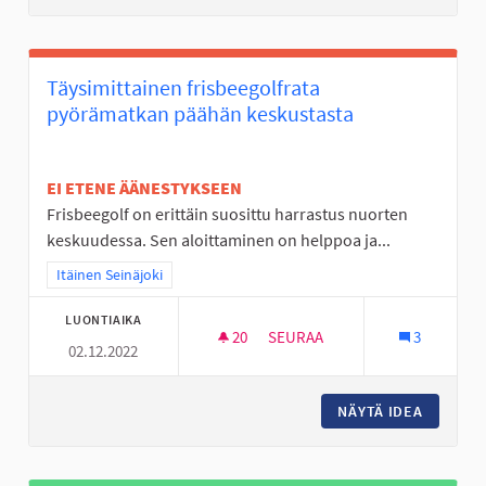
Täysimittainen frisbeegolfrata
pyörämatkan päähän keskustasta
EI ETENE ÄÄNESTYKSEEN
Frisbeegolf on erittäin suosittu harrastus nuorten
keskuudessa. Sen aloittaminen on helppoa ja...
Rajaa tulokset teeman mukaan: Itäinen Seinäjoki
Itäinen Seinäjoki
LUONTIAIKA
20
20 SEURAAJAA
SEURAA
3
02.12.2022
TÄYSIMITTAINEN FRISBEEGOL
NÄYTÄ IDEA
TÄYSIMI