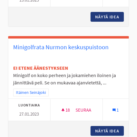
SKEITTIHALLILLE UUSIA JUTTU
NÄYTÄ IDEA
SKEITTI
Minigolfrata Nurmon keskuspuistoon
EI ETENE ÄÄNESTYKSEEN
Minigolf on koko perheen ja jokamiehen iloinen ja
jännittävä peli. Se on mukavaa ajanvietettä, ...
Rajaa tulokset teeman mukaan: Itäinen Seinäjoki
Itäinen Seinäjoki
LUONTIAIKA
18
18 SEURAAJAA
SEURAA
1
27.01.2023
MINIGOLFRATA NURMON KESK
NÄYTÄ IDEA
MINIGO