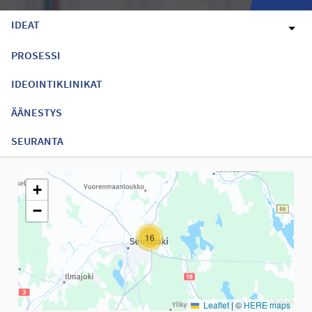
IDEAT
PROSESSI
IDEOINTIKLINIKAT
ÄÄNESTYS
SEURANTA
Seuraavassa elementissä on kartta, joka esittää tämän sivun tiet
+
−
16
Leaflet
|
©
HERE maps