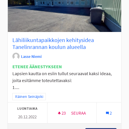
Lähiliikuntapaikkojen kehitysidea
Tanelinrannan koulun alueella
Lasse Niemi
ETENEE ÄÄNESTYKSEEN
Lapsien kautta on esiin tullut seuraavat kaksi ideaa,
joita esitämme toteutettavaksi:
1....
Rajaa tulokset teeman mukaan: Itäinen Seinäjoki
Itäinen Seinäjoki
LUONTIAIKA
23
23 SEURAAJAA
SEURAA
2
20.12.2022
LÄHILIIKUNTAPAIKKOJEN KEH