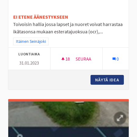
EI ETENE ÄÄNESTYKSEEN
Toivoisin hallia jossa lapset ja nuoret voivat harrastaa
ikätasonsa mukaan esteratajuoksua (ocr),...
Rajaa tulokset teeman mukaan: Itäinen Seinäjoki
Itäinen Seinäjoki
LUONTIAIKA
18
18 SEURAAJAA
SEURAA
0
31.01.2023
ESTERATAHALLI ITÄISELLE ALU
NÄYTÄ IDEA
ESTERAT