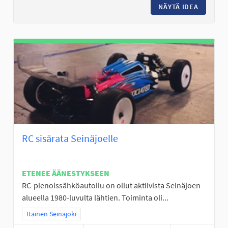
NÄYTÄ IDEA
LÄHILII
RC sisärata Seinäjoelle
ETENEE ÄÄNESTYKSEEN
RC-pienoissähköautoilu on ollut aktiivista Seinäjoen
alueella 1980-luvulta lähtien. Toiminta oli...
Rajaa tulokset teeman mukaan: Itäinen Seinäjoki
Itäinen Seinäjoki