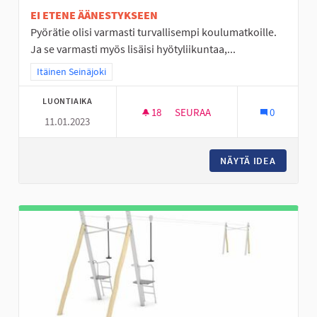
EI ETENE ÄÄNESTYKSEEN
Pyörätie olisi varmasti turvallisempi koulumatkoille.
Ja se varmasti myös lisäisi hyötyliikuntaa,...
Rajaa tulokset teeman mukaan: Itäinen Seinäjoki
Itäinen Seinäjoki
LUONTIAIKA
18
18 SEURAAJAA
SEURAA
0
11.01.2023
PYÖRÄTIE VIITALANTIE- JÖLLÖ
NÄYTÄ IDEA
PYÖRÄTI