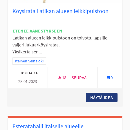
Köysirata Latikan alueen leikkipuistoon
ETENEE ÄÄNESTYKSEEN
Latikan alueen leikkipuistoon on toivottu lapsille
vaijeriliukua/köysirataa.
Yksikertaisen...
Rajaa tulokset teeman mukaan: Itäinen Seinäjoki
Itäinen Seinäjoki
LUONTIAIKA
18
18 SEURAAJAA
SEURAA
0
28.01.2023
KÖYSIRATA LATIKAN ALUEEN L
NÄYTÄ IDEA
KÖYSIRA
Esteratahalli itäiselle alueelle