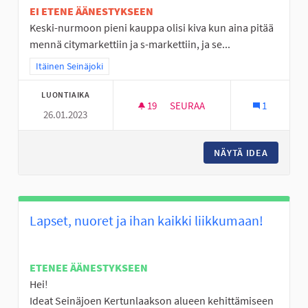
EI ETENE ÄÄNESTYKSEEN
Keski-nurmoon pieni kauppa olisi kiva kun aina pitää
mennä citymarkettiin ja s-markettiin, ja se...
Rajaa tulokset teeman mukaan: Itäinen Seinäjoki
Itäinen Seinäjoki
LUONTIAIKA
19
19 SEURAAJAA
SEURAA
1
26.01.2023
PIENI KAUPPA KESKI-NURMOON
NÄYTÄ IDEA
PIENI K
Lapset, nuoret ja ihan kaikki liikkumaan!
ETENEE ÄÄNESTYKSEEN
Hei!
Ideat Seinäjoen Kertunlaakson alueen kehittämiseen