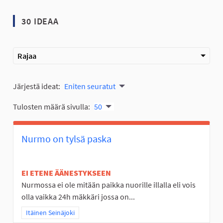
30 IDEAA
Rajaa
Järjestä ideat:
Eniten seuratut
Tulosten määrä sivulla:
50
Nurmo on tylsä paska
EI ETENE ÄÄNESTYKSEEN
Nurmossa ei ole mitään paikka nuorille illalla eli vois
olla vaikka 24h mäkkäri jossa on...
Rajaa tulokset teeman mukaan: Itäinen Seinäjoki
Itäinen Seinäjoki