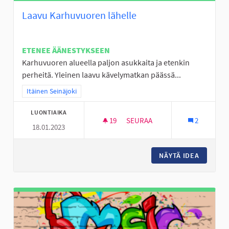
Laavu Karhuvuoren lähelle
ETENEE ÄÄNESTYKSEEN
Karhuvuoren alueella paljon asukkaita ja etenkin
perheitä. Yleinen laavu kävelymatkan päässä...
Rajaa tulokset teeman mukaan: Itäinen Seinäjoki
Itäinen Seinäjoki
LUONTIAIKA
19
19 SEURAAJAA
SEURAA
2
18.01.2023
LAAVU KARHUVUOREN LÄHELL
NÄYTÄ IDEA
LAAVU 