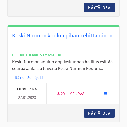
NÄYTÄ IDEA
JÄÄKIE
Keski-Nurmon koulun pihan kehittäminen
ETENEE ÄÄNESTYKSEEN
Keski-Nurmon koulun oppilaskunnan hallitus esittää
seuraavanlaisia toiveita Keski-Nurmon koulun...
Rajaa tulokset teeman mukaan: Itäinen Seinäjoki
Itäinen Seinäjoki
LUONTIAIKA
20
20 SEURAAJAA
SEURAA
1
27.01.2023
KESKI-NURMON KOULUN PIHA
NÄYTÄ IDEA
KESKI-N