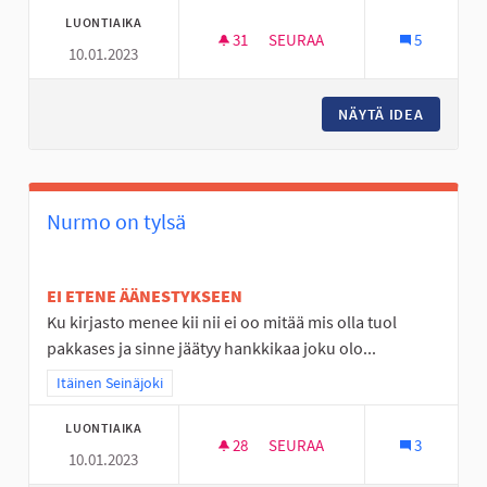
LUONTIAIKA
31
31 SEURAAJAA
SEURAA
5
10.01.2023
NURMO ON TYLSÄ PASKA
NÄYTÄ IDEA
NURMO O
Nurmo on tylsä
EI ETENE ÄÄNESTYKSEEN
Ku kirjasto menee kii nii ei oo mitää mis olla tuol
pakkases ja sinne jäätyy hankkikaa joku olo...
Rajaa tulokset teeman mukaan: Itäinen Seinäjoki
Itäinen Seinäjoki
LUONTIAIKA
28
28 SEURAAJAA
SEURAA
3
10.01.2023
NURMO ON TYLSÄ