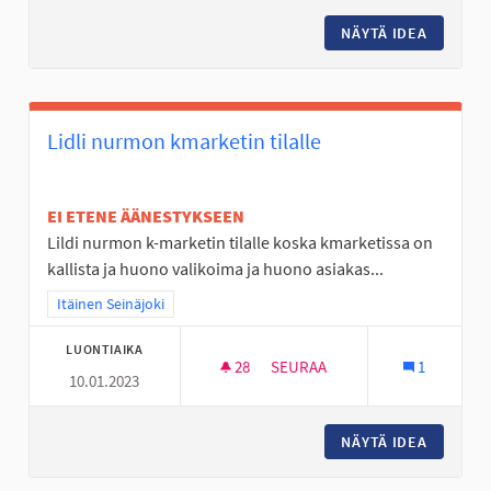
NÄYTÄ IDEA
NURMO 
Lidli nurmon kmarketin tilalle
EI ETENE ÄÄNESTYKSEEN
Lildi nurmon k-marketin tilalle koska kmarketissa on
kallista ja huono valikoima ja huono asiakas...
Rajaa tulokset teeman mukaan: Itäinen Seinäjoki
Itäinen Seinäjoki
LUONTIAIKA
28
28 SEURAAJAA
SEURAA
1
10.01.2023
LIDLI NURMON KMARKETIN TIL
NÄYTÄ IDEA
LIDLI N