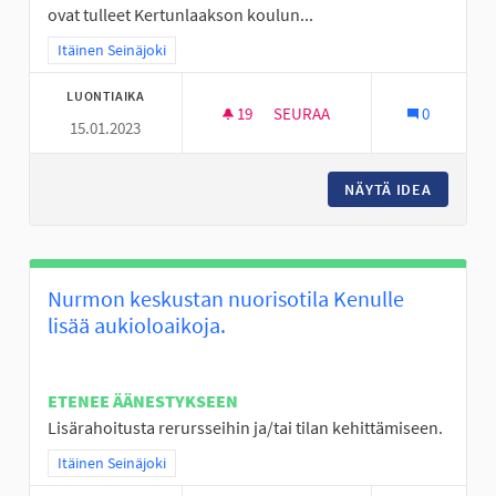
ovat tulleet Kertunlaakson koulun...
Rajaa tulokset teeman mukaan: Itäinen Seinäjoki
Itäinen Seinäjoki
LUONTIAIKA
19
19 SEURAAJAA
SEURAA
0
15.01.2023
LAPSET, NUORET JA IHAN KAIK
NÄYTÄ IDEA
LAPSET,
Nurmon keskustan nuorisotila Kenulle
lisää aukioloaikoja.
ETENEE ÄÄNESTYKSEEN
Lisärahoitusta rerursseihin ja/tai tilan kehittämiseen.
Rajaa tulokset teeman mukaan: Itäinen Seinäjoki
Itäinen Seinäjoki