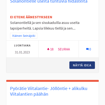
Solanontielle useita tuntuvia hidasteita
EI ETENE ÄÄNESTYKSEEN
Solanontiellä ja sen sivukaduilla asuu useita
lapsiperheitä. Lapsia liikkuu tiellä ja sen...
Rajaa tulokset teeman mukaan: Itäinen Seinäjoki
Itäinen Seinäjoki
LUONTIAIKA
18
18 SEURAAJAA
SEURAA
0
31.01.2023
SOLANONTIELLE USEITA TUNTU
NÄYTÄ IDEA
SOLANON
Pyörätie Viitalantie- Jöllöntie + alikulku
Viitalantien päähän