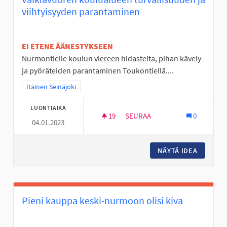
viihtyisyyden parantaminen
EI ETENE ÄÄNESTYKSEEN
Nurmontielle koulun viereen hidasteita, pihan kävely-
ja pyöräteiden parantaminen Toukontiellä....
Rajaa tulokset teeman mukaan: Itäinen Seinäjoki
Itäinen Seinäjoki
LUONTIAIKA
19
19 SEURAAJAA
SEURAA
0
04.01.2023
VALKIAVUOREN KOULUALUEEN 
NÄYTÄ IDEA
VALKIAV
Pieni kauppa keski-nurmoon olisi kiva