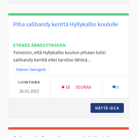
Piha salibandy kenttä Hyllykallio koululle
ETENEE ÄÄNESTYKSEEN
Toivoisin, että Hyllykallio koulun pihaan tulisi
salibandy kenttä ettei tarvitse lähteä...
Rajaa tulokset teeman mukaan: Itäinen Seinäjoki
Itäinen Seinäjoki
LUONTIAIKA
18
18 SEURAAJAA
SEURAA
0
26.01.2023
PIHA SALIBANDY KENTTÄ HYLL
NÄYTÄ IDEA
PIHA SA