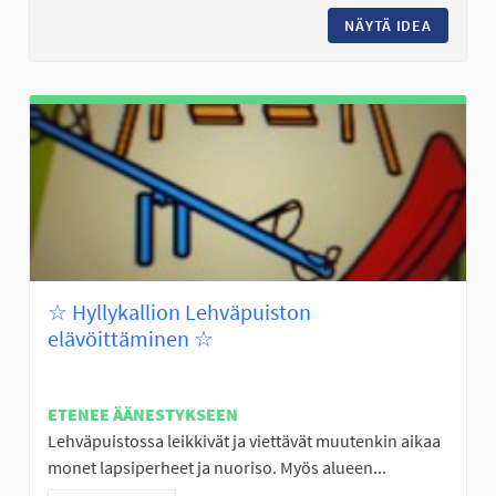
NÄYTÄ IDEA
24/7 OL
☆ Hyllykallion Lehväpuiston
elävöittäminen ☆
ETENEE ÄÄNESTYKSEEN
Lehväpuistossa leikkivät ja viettävät muutenkin aikaa
monet lapsiperheet ja nuoriso. Myös alueen...