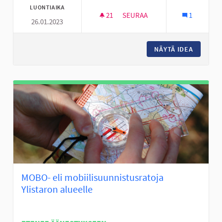
LUONTIAIKA
21
21 SEURAAJAA
SEURAA
1
26.01.2023
24/7 OLESKELU PAIKKA
NÄYTÄ IDEA
24/7 OL
MOBO- eli mobiilisuunnistusratoja
Ylistaron alueelle