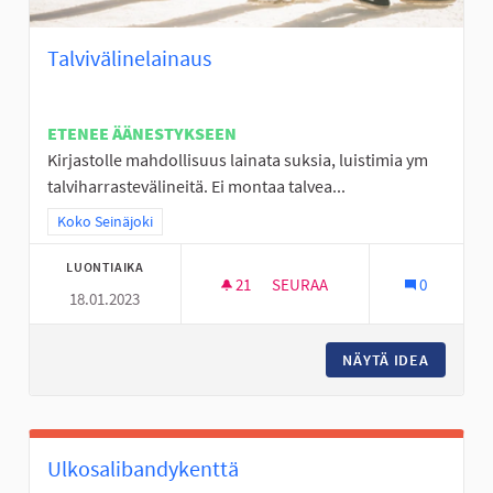
Talvivälinelainaus
ETENEE ÄÄNESTYKSEEN
Kirjastolle mahdollisuus lainata suksia, luistimia ym
talviharrastevälineitä. Ei montaa talvea...
Rajaa tulokset teeman mukaan: Koko Seinäjoki
Koko Seinäjoki
LUONTIAIKA
21
21 SEURAAJAA
SEURAA
0
18.01.2023
TALVIVÄLINELAINAUS
NÄYTÄ IDEA
TALVIVÄ
Ulkosalibandykenttä