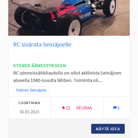
RC sisärata Seinäjoelle
ETENEE ÄÄNESTYKSEEN
RC-pienoissähköautoilu on ollut aktiivista Seinäjoen
alueella 1980-luvulta lähtien. Toiminta oli...
Rajaa tulokset teeman mukaan: Itäinen Seinäjoki
Itäinen Seinäjoki
LUONTIAIKA
22
22 SEURAAJAA
SEURAA
5
30.01.2023
RC SISÄRATA SEINÄJOELLE
NÄYTÄ IDEA
RC SISÄ