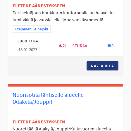
EI ETENE ÄÄNESTYKSEEN
Peräseinäjoen Koukkarin kuntoradalle on haaveiltu
lumitykkiä jo vuosia, ellei jopa vuosikymmeniä....
Rajaa tulokset teeman mukaan: Eteläinen Seinäjoki
Eteläinen Seinäjoki
LUONTIAIKA
21
21 SEURAAJAA
SEURAA
0
18.01.2023
LUMITYKKI PERÄSEINÄJOEN K
NÄYTÄ IDEA
LUMITYK
Nuorisotila läntiselle alueelle
(Alakylä/Jouppi)
EI ETENE ÄÄNESTYKSEEN
Nuoret täällä Alakylä/Jouppi/Kultavuoren alueella