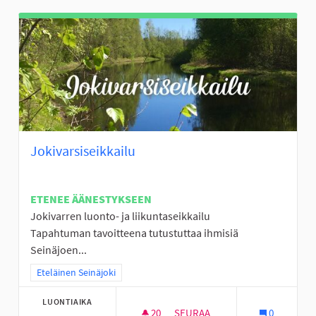
Jokivarsiseikkailu
ETENEE ÄÄNESTYKSEEN
Jokivarren luonto- ja liikuntaseikkailu
Tapahtuman tavoitteena tutustuttaa ihmisiä
Seinäjoen...
Rajaa tulokset teeman mukaan: Eteläinen Seinäjoki
Eteläinen Seinäjoki
LUONTIAIKA
20
20 SEURAAJAA
SEURAA
0