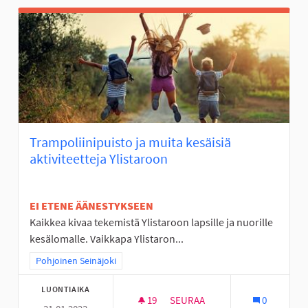
Trampoliinipuisto ja muita kesäisiä
aktiviteetteja Ylistaroon
EI ETENE ÄÄNESTYKSEEN
Kaikkea kivaa tekemistä Ylistaroon lapsille ja nuorille
kesälomalle. Vaikkapa Ylistaron...
Rajaa tulokset teeman mukaan: Pohjoinen Seinäjoki
Pohjoinen Seinäjoki
LUONTIAIKA
19
19 SEURAAJAA
SEURAA
0