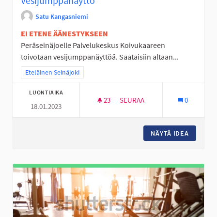
Vesijumppanäyttö
Satu Kangasniemi
EI ETENE ÄÄNESTYKSEEN
Peräseinäjoelle Palvelukeskus Koivukaareen
toivotaan vesijumppanäyttöä. Saataisiin altaan...
Rajaa tulokset teeman mukaan: Eteläinen Seinäjoki
Eteläinen Seinäjoki
LUONTIAIKA
23
23 SEURAAJAA
SEURAA
0
18.01.2023
VESIJUMPPANÄYTTÖ
NÄYTÄ IDEA
VESIJU