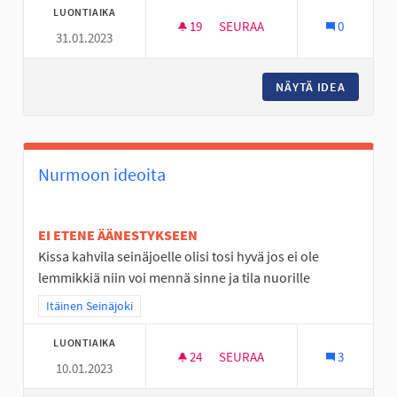
LUONTIAIKA
19
19 SEURAAJAA
SEURAA
0
31.01.2023
KÖYSIRATA JA ISO KIIPEILYTEL
NÄYTÄ IDEA
KÖYSIRA
Nurmoon ideoita
EI ETENE ÄÄNESTYKSEEN
Kissa kahvila seinäjoelle olisi tosi hyvä jos ei ole
lemmikkiä niin voi mennä sinne ja tila nuorille
Rajaa tulokset teeman mukaan: Itäinen Seinäjoki
Itäinen Seinäjoki
LUONTIAIKA
24
24 SEURAAJAA
SEURAA
3
10.01.2023
NURMOON IDEOITA