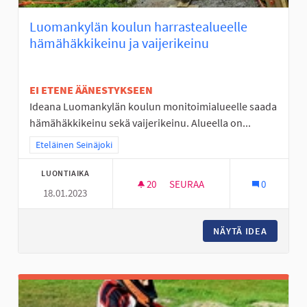
Luomankylän koulun harrastealueelle
hämähäkkikeinu ja vaijerikeinu
EI ETENE ÄÄNESTYKSEEN
Ideana Luomankylän koulun monitoimialueelle saada
hämähäkkikeinu sekä vaijerikeinu. Alueella on...
Rajaa tulokset teeman mukaan: Eteläinen Seinäjoki
Eteläinen Seinäjoki
LUONTIAIKA
20
20 SEURAAJAA
SEURAA
0
18.01.2023
LUOMANKYLÄN KOULUN HARRAS
NÄYTÄ IDEA
LUOMANK