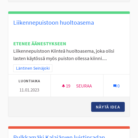
Liikennepuistoon huoltoasema
ETENEE ÄÄNESTYKSEEN
Liikennepuistoon Kiinteä huoltoasema, joka olisi
lasten käytössä myös puiston ollessa kiinni....
Rajaa tulokset teeman mukaan: Läntinen Seinäjoki
Läntinen Seinäjoki
LUONTIAIKA
19
19 SEURAAJAA
SEURAA
0
11.01.2023
LIIKENNEPUISTOON HUOLTOA
NÄYTÄ IDEA
LIIKEN
Pulkkamäki Kalajärven luistinradan