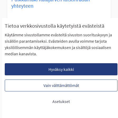
yhteyteen
EI ETENE ÄÄNESTYKSEEN
Tietoa verkkosivustolla käytetyistä evästeistä
Pulkkamäki Kalajärven tenniskentän sekä kodan
Käytämme sivustollamme evästeitä sivuston suorituskyvyn ja
takanaolevalle metsäalueelle. Pulkkamäen ei...
sisällön parantamiseksi. Evästeiden avulla voimme tarjota
Rajaa tulokset teeman mukaan: Eteläinen Seinäjoki
Eteläinen Seinäjoki
yksilöllisemmän käyttäjäkokemuksen ja sisältöjä sosiaalisen
median kanavista.
LUONTIAIKA
20
20 SEURAAJAA
SEURAA
0
29.01.2023
PULKKAMÄKI KALAJÄRVEN LUI
Hyväksy kaikki
NÄYTÄ IDEA
PULKKAM
Vain välttämättömät
Asetukset