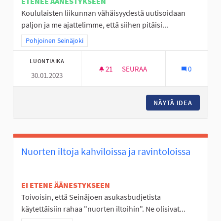
ETENEE ÄÄNESTYKSEEN
Koululaisten liikunnan vähäisyydestä uutisoidaan
paljon ja me ajattelimme, että siihen pitäisi...
Rajaa tulokset teeman mukaan: Pohjoinen Seinäjoki
Pohjoinen Seinäjoki
LUONTIAIKA
21
21 SEURAAJAA
SEURAA
0
30.01.2023
MOBO- ELI MOBIILISUUNNISTU
NÄYTÄ IDEA
MOBO- E
Nuorten iltoja kahviloissa ja ravintoloissa
EI ETENE ÄÄNESTYKSEEN
Toivoisin, että Seinäjoen asukasbudjetista
käytettäisiin rahaa "nuorten iltoihin". Ne olisivat...