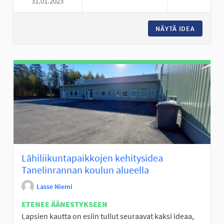
31.01.2023
TRAMPOLIINIPUISTO JA MUITA 
NÄYTÄ IDEA
TRAMPOL
Lähiliikuntapaikkojen kehitysidea
Tanelinrannan koulun alueella
Lasse Niemi
ETENEE ÄÄNESTYKSEEN
Lapsien kautta on esiin tullut seuraavat kaksi ideaa,