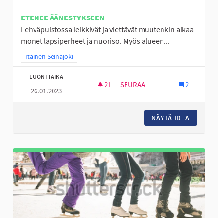
ETENEE ÄÄNESTYKSEEN
Lehväpuistossa leikkivät ja viettävät muutenkin aikaa
monet lapsiperheet ja nuoriso. Myös alueen...
Rajaa tulokset teeman mukaan: Itäinen Seinäjoki
Itäinen Seinäjoki
LUONTIAIKA
21
21 SEURAAJAA
SEURAA
2
26.01.2023
☆ HYLLYKALLION LEHVÄPUIST
NÄYTÄ IDEA
☆ HYLLY