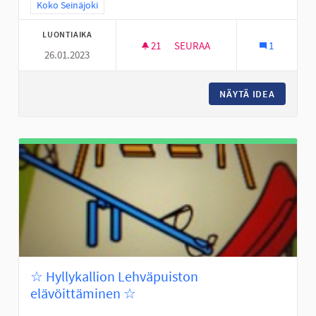
Rajaa tulokset teeman mukaan: Koko Seinäjoki
Koko Seinäjoki
LUONTIAIKA
21
21 SEURAAJAA
SEURAA
1
26.01.2023
NUORTEN ILTOJA KAHVILOISSA
NÄYTÄ IDEA
NUORTEN
☆ Hyllykallion Lehväpuiston
elävöittäminen ☆