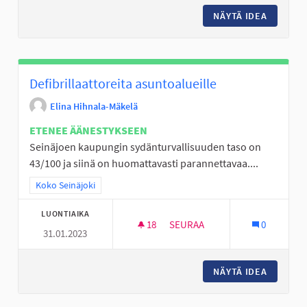
NÄYTÄ IDEA
NURMOO
Defibrillaattoreita asuntoalueille
Elina Hihnala-Mäkelä
ETENEE ÄÄNESTYKSEEN
Seinäjoen kaupungin sydänturvallisuuden taso on
43/100 ja siinä on huomattavasti parannettavaa....
Rajaa tulokset teeman mukaan: Koko Seinäjoki
Koko Seinäjoki
LUONTIAIKA
18
18 SEURAAJAA
SEURAA
0
31.01.2023
DEFIBRILLAATTOREITA ASUNTO
NÄYTÄ IDEA
DEFIBRI