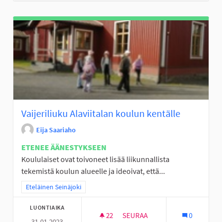
Vaijeriliuku Alaviitalan koulun kentälle
Eija Saariaho
ETENEE ÄÄNESTYKSEEN
Koululaiset ovat toivoneet lisää liikunnallista
tekemistä koulun alueelle ja ideoivat, että...
Rajaa tulokset teeman mukaan: Eteläinen Seinäjoki
Eteläinen Seinäjoki
LUONTIAIKA
22
22 SEURAAJAA
SEURAA
0
31.01.2023