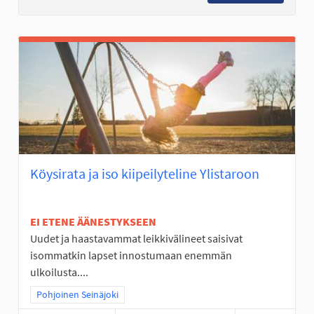
Köysirata ja iso kiipeilyteline Ylistaroon
EI ETENE ÄÄNESTYKSEEN
Uudet ja haastavammat leikkivälineet saisivat
isommatkin lapset innostumaan enemmän
ulkoilusta....
Rajaa tulokset teeman mukaan: Pohjoinen Seinäjoki
Pohjoinen Seinäjoki