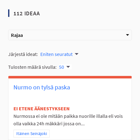
112 IDEAA
Rajaa
Järjestä ideat:
Eniten seuratut
Tulosten määrä sivulla:
50
Nurmo on tylsä paska
EI ETENE ÄÄNESTYKSEEN
Nurmossa ei ole mitään paikka nuorille illalla eli vois
olla vaikka 24h mäkkäri jossa on...
Rajaa tulokset teeman mukaan: Itäinen Seinäjoki
Itäinen Seinäjoki