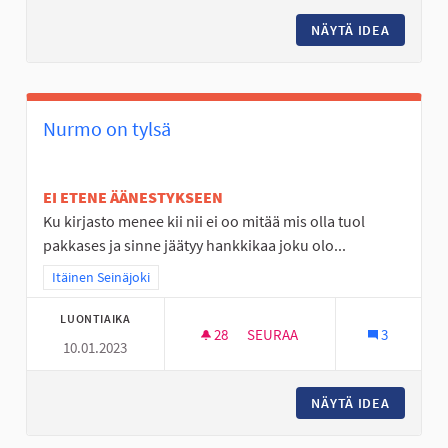
NÄYTÄ IDEA
LIDLI N
Nurmo on tylsä
EI ETENE ÄÄNESTYKSEEN
Ku kirjasto menee kii nii ei oo mitää mis olla tuol
pakkases ja sinne jäätyy hankkikaa joku olo...
Rajaa tulokset teeman mukaan: Itäinen Seinäjoki
Itäinen Seinäjoki
LUONTIAIKA
28
28 SEURAAJAA
SEURAA
3
10.01.2023
NURMO ON TYLSÄ
NÄYTÄ IDEA
NURMO 