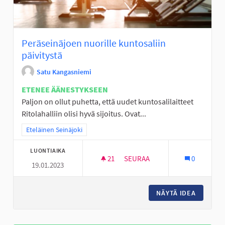
Peräseinäjoen nuorille kuntosaliin
päivitystä
Satu Kangasniemi
ETENEE ÄÄNESTYKSEEN
Paljon on ollut puhetta, että uudet kuntosalilaitteet
Ritolahalliin olisi hyvä sijoitus. Ovat...
Rajaa tulokset teeman mukaan: Eteläinen Seinäjoki
Eteläinen Seinäjoki
LUONTIAIKA
21
21 SEURAAJAA
SEURAA
0
19.01.2023
PERÄSEINÄJOEN NUORILLE KUN
NÄYTÄ IDEA
PERÄSEI