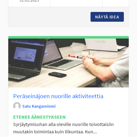
VAIJERILIUKU ALAVIITALAN K
NÄYTÄ IDEA
VAIJERI
Peräseinäjoen nuorille aktiviteettia
Satu Kangasniemi
ETENEE ÄÄNESTYKSEEN
Syrjäytymisuhan alla oleville nuorille toivottaisiin
muutakin toimintaa kuin liikuntaa. Kun...