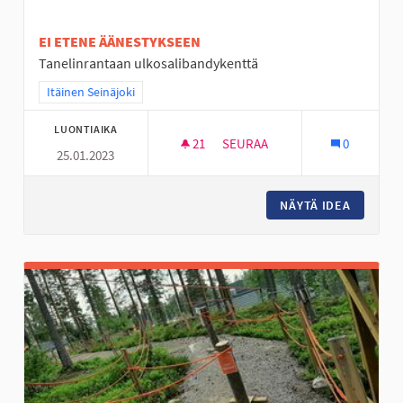
EI ETENE ÄÄNESTYKSEEN
Tanelinrantaan ulkosalibandykenttä
Rajaa tulokset teeman mukaan: Itäinen Seinäjoki
Itäinen Seinäjoki
LUONTIAIKA
21
21 SEURAAJAA
SEURAA
0
25.01.2023
ULKOSALIBANDYKENTTÄ
NÄYTÄ IDEA
ULKOSA