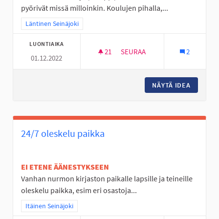
pyörivät missä milloinkin. Koulujen pihalla,...
Rajaa tulokset teeman mukaan: Läntinen Seinäjoki
Läntinen Seinäjoki
LUONTIAIKA
21
21 SEURAAJAA
SEURAA
2
01.12.2022
NUORISOTILA LÄNTISELLE ALUE
NÄYTÄ IDEA
NUORISO
24/7 oleskelu paikka
EI ETENE ÄÄNESTYKSEEN
Vanhan nurmon kirjaston paikalle lapsille ja teineille
oleskelu paikka, esim eri osastoja...
Rajaa tulokset teeman mukaan: Itäinen Seinäjoki
Itäinen Seinäjoki