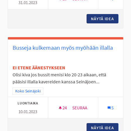
31.01.2023
JOKIVARSISEIKKAILU
NÄYTÄ IDEA
JOKIVAR
Busseja kulkemaan myös myöhään illalla
EI ETENE ÄÄNESTYKSEEN
Olisi kiva jos bussit menisi klo 20-23 aikaan, että
pääsisi illalla kavereiden kanssa Seinäjoen...
Rajaa tulokset teeman mukaan: Koko Seinäjoki
Koko Seinäjoki
LUONTIAIKA
24
24 SEURAAJAA
SEURAA
5
10.01.2023
BUSSEJA KULKEMAAN MYÖS MY
NÄYTÄ IDEA
BUSSEJA