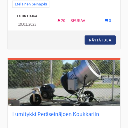
Rajaa tulokset teeman mukaan: Eteläinen Seinäjoki
Eteläinen Seinäjoki
LUONTIAIKA
20
20 SEURAAJAA
SEURAA
0
19.01.2023
PERÄSEINÄJOEN NUORILLE AKT
NÄYTÄ IDEA
PERÄSEI
Lumitykki Peräseinäjoen Koukkariin