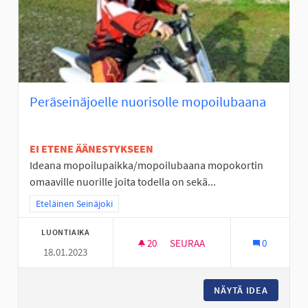
Peräseinäjoelle nuorisolle mopoilubaana
EI ETENE ÄÄNESTYKSEEN
Ideana mopoilupaikka/mopoilubaana mopokortin
omaaville nuorille joita todella on sekä...
Rajaa tulokset teeman mukaan: Eteläinen Seinäjoki
Eteläinen Seinäjoki
LUONTIAIKA
20
20 SEURAAJAA
SEURAA
0
18.01.2023
PERÄSEINÄJOELLE NUORISOL
NÄYTÄ IDEA
PERÄSEI