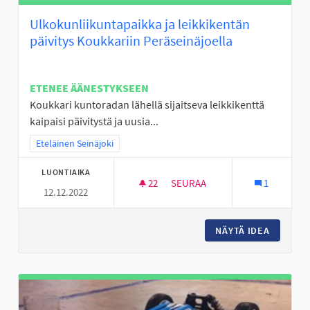
Ulkokunliikuntapaikka ja leikkikentän
päivitys Koukkariin Peräseinäjoella
ETENEE ÄÄNESTYKSEEN
Koukkari kuntoradan lähellä sijaitseva leikkikenttä
kaipaisi päivitystä ja uusia...
Rajaa tulokset teeman mukaan: Eteläinen Seinäjoki
Eteläinen Seinäjoki
LUONTIAIKA
22
22 SEURAAJAA
SEURAA
1
12.12.2022
ULKOKUNLIIKUNTAPAIKKA JA L
NÄYTÄ IDEA
ULKOKUN