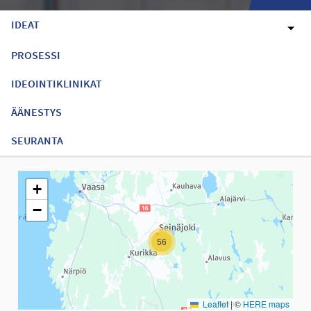
IDEAT
PROSESSI
IDEOINTIKLINIKAT
ÄÄNESTYS
SEURANTA
Seuraavassa elementissä on kartta, joka esittää tämän sivun tiet
+
−
56
Leaflet
|
©
HERE maps