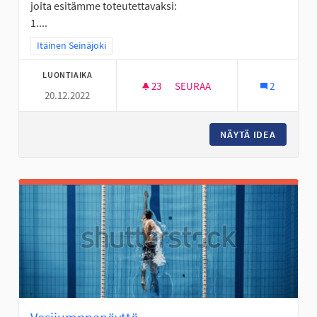
joita esitämme toteutettavaksi:
1....
Rajaa tulokset teeman mukaan: Itäinen Seinäjoki
Itäinen Seinäjoki
LUONTIAIKA
23
23 SEURAAJAA
SEURAA
2
20.12.2022
LÄHILIIKUNTAPAIKKOJEN KEH
NÄYTÄ IDEA
LÄHILII