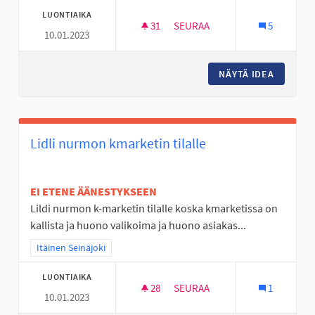
LUONTIAIKA
31
31 SEURAAJAA
SEURAA
5
10.01.2023
NURMO ON TYLSÄ PASKA
NÄYTÄ IDEA
NURMO O
Lidli nurmon kmarketin tilalle
EI ETENE ÄÄNESTYKSEEN
Lildi nurmon k-marketin tilalle koska kmarketissa on
kallista ja huono valikoima ja huono asiakas...
Rajaa tulokset teeman mukaan: Itäinen Seinäjoki
Itäinen Seinäjoki
LUONTIAIKA
28
28 SEURAAJAA
SEURAA
1
10.01.2023
LIDLI NURMON KMARKETIN TIL