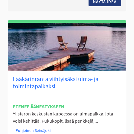
NÄYTÄ IDEA
FRISBEE
Lääkärinranta viihtyisäksi uima- ja
toimintapaikaksi
ETENEE ÄÄNESTYKSEEN
Ylistaron keskustan kupeessa on uimapaikka, jota
voisi kehittää. Pukukopit, lisää penkkejä,...
Rajaa tulokset teeman mukaan: Pohjoinen Seinäjoki
Pohjoinen Seinäjoki