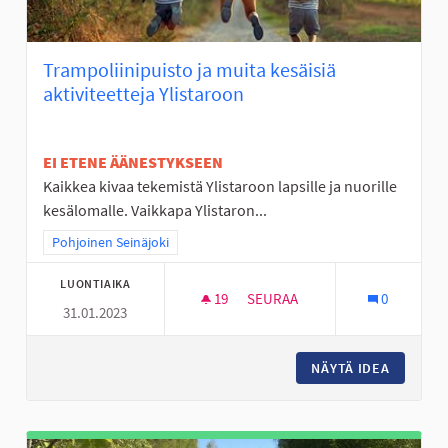
Trampoliinipuisto ja muita kesäisiä
aktiviteetteja Ylistaroon
EI ETENE ÄÄNESTYKSEEN
Kaikkea kivaa tekemistä Ylistaroon lapsille ja nuorille
kesälomalle. Vaikkapa Ylistaron...
Rajaa tulokset teeman mukaan: Pohjoinen Seinäjoki
Pohjoinen Seinäjoki
LUONTIAIKA
19
19 SEURAAJAA
SEURAA
0
31.01.2023
TRAMPOLIINIPUISTO JA MUITA 
NÄYTÄ IDEA
TRAMPOL