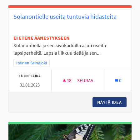
Solanontielle useita tuntuvia hidasteita
EI ETENE ÄÄNESTYKSEEN
Solanontiellä ja sen sivukaduilla asuu useita
lapsiperheitä. Lapsia liikkuu tiellä ja sen...
Rajaa tulokset teeman mukaan: Itäinen Seinäjoki
Itäinen Seinäjoki
LUONTIAIKA
18
18 SEURAAJAA
SEURAA
0
31.01.2023
SOLANONTIELLE USEITA TUNTU
NÄYTÄ IDEA
SOLANON