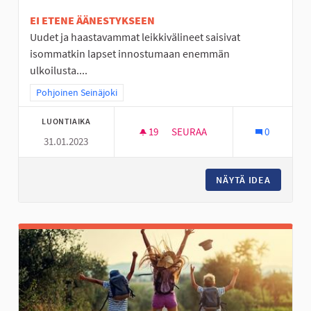
EI ETENE ÄÄNESTYKSEEN
Uudet ja haastavammat leikkivälineet saisivat
isommatkin lapset innostumaan enemmän
ulkoilusta....
Rajaa tulokset teeman mukaan: Pohjoinen Seinäjoki
Pohjoinen Seinäjoki
LUONTIAIKA
19
19 SEURAAJAA
SEURAA
0
31.01.2023
KÖYSIRATA JA ISO KIIPEILYTEL
NÄYTÄ IDEA
KÖYSIRA