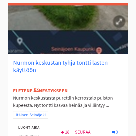
Nurmon keskustan tyhjä tontti lasten
käyttöön
EI ETENE ÄÄNESTYKSEEN
Nurmon keskustasta purettiin kerrostalo puiston
kupeesta. Nyt tontti kasvaa heinää ja villiintyy....
Rajaa tulokset teeman mukaan: Itäinen Seinäjoki
Itäinen Seinäjoki
LUONTIAIKA
18
18 SEURAAJAA
SEURAA
0