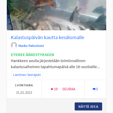
Kalastuspäivän kautta kesälomalle
Marko Paloniemi
ETENEE ÄÄNESTYKSEEN
Hankkeen avulla järjestetään toiminnallinen
kalastusaiheinen tapahtumapäivä alle 18-vuotiaille...
Rajaa tulokset teeman mukaan: Läntinen Seinäjoki
Läntinen Seinäjoki
LUONTIAIKA
19
19 SEURAAJAA
SEURAA
0
31.01.2023
KALASTUSPÄIVÄN KAUTTA KES
NÄYTÄ IDEA
KALASTU