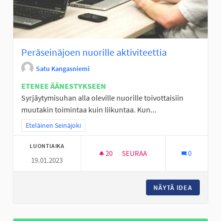
Peräseinäjoen nuorille aktiviteettia
Satu Kangasniemi
ETENEE ÄÄNESTYKSEEN
Syrjäytymisuhan alla oleville nuorille toivottaisiin
muutakin toimintaa kuin liikuntaa. Kun...
Rajaa tulokset teeman mukaan: Eteläinen Seinäjoki
Eteläinen Seinäjoki
LUONTIAIKA
20
20 SEURAAJAA
SEURAA
0
19.01.2023
PERÄSEINÄJOEN NUORILLE AKT
NÄYTÄ IDEA
PERÄSEI