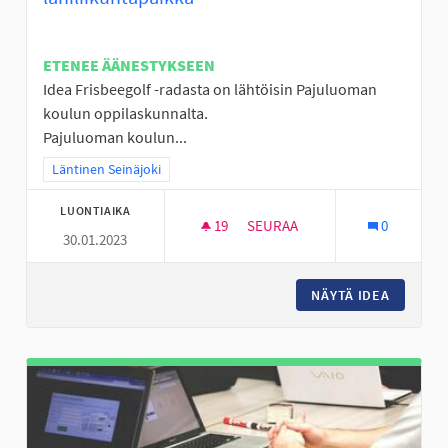
ETENEE ÄÄNESTYKSEEN
Idea Frisbeegolf -radasta on lähtöisin Pajuluoman
koulun oppilaskunnalta.
Pajuluoman koulun...
Rajaa tulokset teeman mukaan: Läntinen Seinäjoki
Läntinen Seinäjoki
LUONTIAIKA
19
19 SEURAAJAA
SEURAA
0
30.01.2023
FRISBEEGOLF -RATA PAJULUOM
NÄYTÄ IDEA
FRISBEE