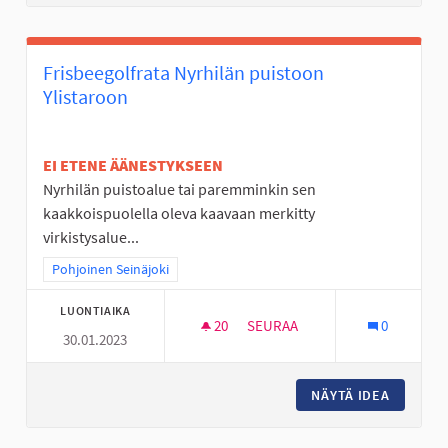
Frisbeegolfrata Nyrhilän puistoon
Ylistaroon
EI ETENE ÄÄNESTYKSEEN
Nyrhilän puistoalue tai paremminkin sen
kaakkoispuolella oleva kaavaan merkitty
virkistysalue...
Rajaa tulokset teeman mukaan: Pohjoinen Seinäjoki
Pohjoinen Seinäjoki
LUONTIAIKA
20
20 SEURAAJAA
SEURAA
0
30.01.2023
FRISBEEGOLFRATA NYRHILÄN 
NÄYTÄ IDEA
FRISBEE