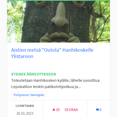
Aistien metsä "Outola" Hanhikoskelle
Ylistaroon
ETENEE ÄÄNESTYKSEEN
Toteutetaan Hanhikosken kylälle, lähelle suosittua
Lepokallion lenkin patikointipolkua ja...
Rajaa tulokset teeman mukaan: Pohjoinen Seinäjoki
Pohjoinen Seinäjoki
LUONTIAIKA
20
20 SEURAAJAA
SEURAA
0
26.01.2023
AISTIEN METSÄ "OUTOLA" HAN