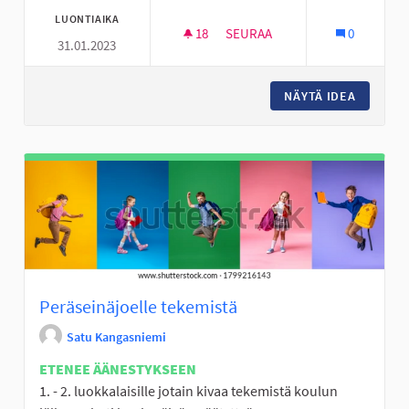
LUONTIAIKA
18
18 SEURAAJAA
SEURAA
0
31.01.2023
DEFIBRILLAATTOREITA ASUNTO
NÄYTÄ IDEA
DEFIBRI
Peräseinäjoelle tekemistä
Satu Kangasniemi
ETENEE ÄÄNESTYKSEEN
1. - 2. luokkalaisille jotain kivaa tekemistä koulun