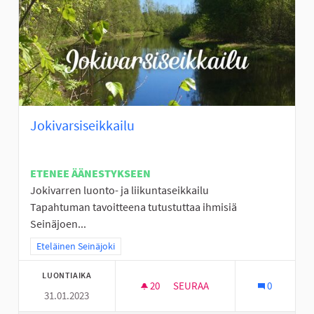
Jokivarsiseikkailu
ETENEE ÄÄNESTYKSEEN
Jokivarren luonto- ja liikuntaseikkailu
Tapahtuman tavoitteena tutustuttaa ihmisiä
Seinäjoen...
Rajaa tulokset teeman mukaan: Eteläinen Seinäjoki
Eteläinen Seinäjoki
LUONTIAIKA
20
20 SEURAAJAA
SEURAA
0
31.01.2023
JOKIVARSISEIKKAILU