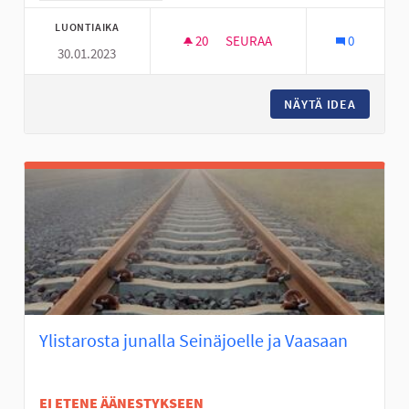
LUONTIAIKA
20
20 SEURAAJAA
SEURAA
0
30.01.2023
LÄÄKÄRINRANTA VIIHTYISÄKSI 
NÄYTÄ IDEA
LÄÄKÄRI
Ylistarosta junalla Seinäjoelle ja Vaasaan
EI ETENE ÄÄNESTYKSEEN