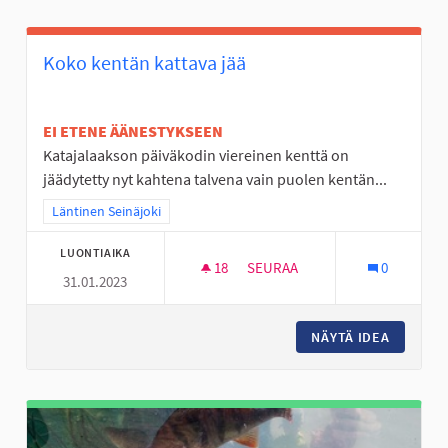
Koko kentän kattava jää
EI ETENE ÄÄNESTYKSEEN
Katajalaakson päiväkodin viereinen kenttä on
jäädytetty nyt kahtena talvena vain puolen kentän...
Rajaa tulokset teeman mukaan: Läntinen Seinäjoki
Läntinen Seinäjoki
LUONTIAIKA
18
18 SEURAAJAA
SEURAA
0
31.01.2023
KOKO KENTÄN KATTAVA JÄÄ
NÄYTÄ IDEA
KOKO KE