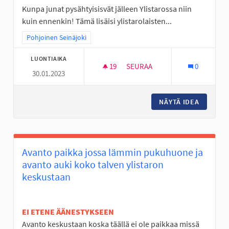
Kunpa junat pysähtyisisvät jälleen Ylistarossa niin
kuin ennenkin! Tämä lisäisi ylistarolaisten...
Rajaa tulokset teeman mukaan: Pohjoinen Seinäjoki
Pohjoinen Seinäjoki
LUONTIAIKA
19
19 SEURAAJAA
SEURAA
0
30.01.2023
YLISTAROSTA JUNALLA SEINÄJ
NÄYTÄ IDEA
YLISTAR
Avanto paikka jossa lämmin pukuhuone ja
avanto auki koko talven ylistaron
keskustaan
EI ETENE ÄÄNESTYKSEEN
Avanto keskustaan koska täällä ei ole paikkaa missä