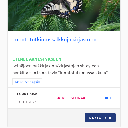
Luontotutkimussalkkuja kirjastoon
ETENEE ÄÄNESTYKSEEN
Seinäjoen pääkirjaston/kirjastojen yhteyteen
hankittaisiin lainattavia "luontotutkimussalkkuja"....
Rajaa tulokset teeman mukaan: Koko Seinäjoki
Koko Seinäjoki
LUONTIAIKA
18
18 SEURAAJAA
SEURAA
0
31.01.2023
LUONTOTUTKIMUSSALKKUJA 
NÄYTÄ IDEA
LUONTO