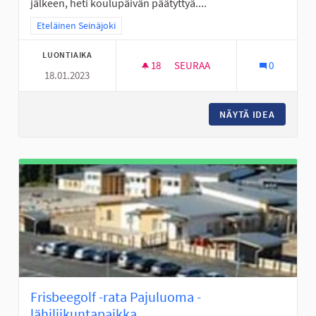
jälkeen, heti koulupäivän päätyttyä....
Rajaa tulokset teeman mukaan: Eteläinen Seinäjoki
Eteläinen Seinäjoki
LUONTIAIKA
18
18 SEURAAJAA
SEURAA
0
18.01.2023
PERÄSEINÄJOELLE TEKEMISTÄ
NÄYTÄ IDEA
PERÄSEI
Frisbeegolf -rata Pajuluoma -
lähiliikuntapaikka