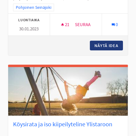
Rajaa tulokset teeman mukaan: Pohjoinen Seinäjoki
Pohjoinen Seinäjoki
LUONTIAIKA
21
21 SEURAAJAA
SEURAA
0
30.01.2023
MOBO- ELI MOBIILISUUNNISTU
NÄYTÄ IDEA
MOBO- E
Köysirata ja iso kiipeilyteline Ylistaroon