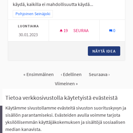
käydä, kaikilla ei mahdollisuutta käydä...
Rajaa tulokset teeman mukaan: Pohjoinen Seinäjoki
Pohjoinen Seinäjoki
LUONTIAIKA
19
19 SEURAAJAA
SEURAA
0
30.01.2023
AVANTO PAIKKA JOSSA LÄMMI
NÄYTÄ IDEA
AVANTO 
« Ensimmäinen
‹ Edellinen
Seuraava ›
Viimeinen »
Näytä kaikki peruutetut ideat
Tietoa verkkosivustolla käytetyistä evästeistä
Käytämme sivustollamme evästeitä sivuston suorituskyvyn ja
sisällön parantamiseksi. Evästeiden avulla voimme tarjota
yksilöllisemmän käyttäjäkokemuksen ja sisältöjä sosiaalisen
Äänestyksen pikaohjeet
Usein kysytyt kysymykset
median kanavista.
Näin äänestät Asukasbudjetissa
Yhteystiedot