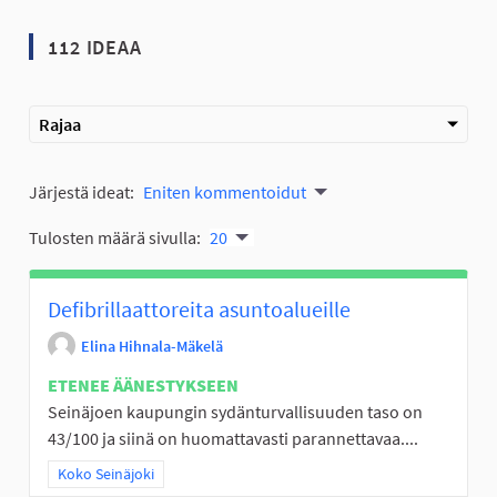
112 IDEAA
Rajaa
Järjestä ideat:
Eniten kommentoidut
Tulosten määrä sivulla:
20
Defibrillaattoreita asuntoalueille
Elina Hihnala-Mäkelä
ETENEE ÄÄNESTYKSEEN
Seinäjoen kaupungin sydänturvallisuuden taso on
43/100 ja siinä on huomattavasti parannettavaa....
Rajaa tulokset teeman mukaan: Koko Seinäjoki
Koko Seinäjoki