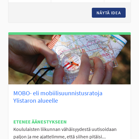
NÄYTÄ IDEA
AISTIEN
MOBO- eli mobiilisuunnistusratoja
Ylistaron alueelle
ETENEE ÄÄNESTYKSEEN
Koululaisten liikunnan vähäisyydestä uutisoidaan
paljon ja me ajattelimme, että siihen pitäisi...