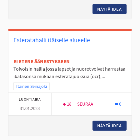
NÄYTÄ IDEA
JOKIVAR
Esteratahalli itäiselle alueelle
EI ETENE ÄÄNESTYKSEEN
Toivoisin hallia jossa lapset ja nuoret voivat harrastaa
ikätasonsa mukaan esteratajuoksua (ocr),...
Rajaa tulokset teeman mukaan: Itäinen Seinäjoki
Itäinen Seinäjoki
LUONTIAIKA
18
18 SEURAAJAA
SEURAA
0
31.01.2023
ESTERATAHALLI ITÄISELLE ALU
NÄYTÄ IDEA
ESTERAT