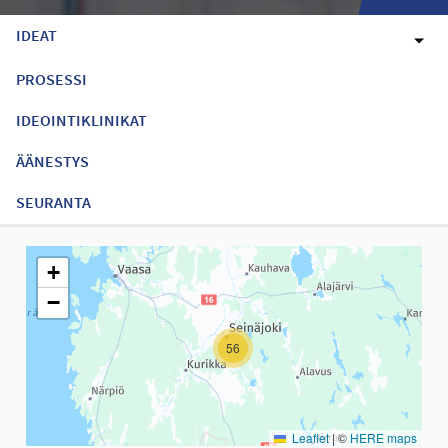
IDEAT
PROSESSI
IDEOINTIKLINIKAT
ÄÄNESTYS
SEURANTA
Seuraavassa elementissä on kartta, joka esittää tämän sivun tiet
+
−
56
Leaflet
|
©
HERE maps