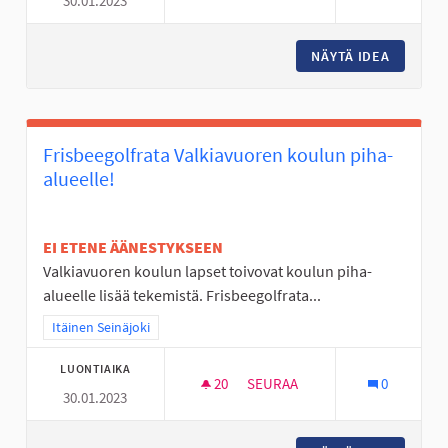
30.01.2023
NURMON KESKUSTAN TYHJÄ T
NÄYTÄ IDEA
NURMON 
Frisbeegolfrata Valkiavuoren koulun piha-
alueelle!
EI ETENE ÄÄNESTYKSEEN
Valkiavuoren koulun lapset toivovat koulun piha-
alueelle lisää tekemistä. Frisbeegolfrata...
Rajaa tulokset teeman mukaan: Itäinen Seinäjoki
Itäinen Seinäjoki
LUONTIAIKA
20
20 SEURAAJAA
SEURAA
0
30.01.2023
FRISBEEGOLFRATA VALKIAVUO