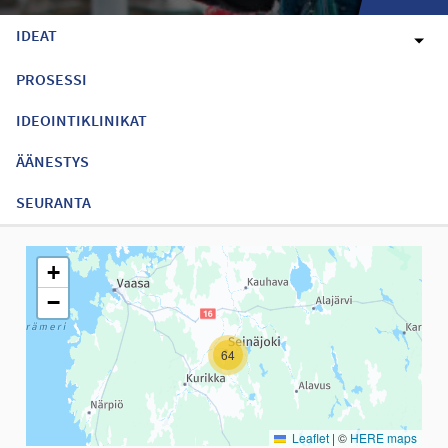
IDEAT
PROSESSI
IDEOINTIKLINIKAT
ÄÄNESTYS
SEURANTA
Seuraavassa elementissä on kartta, joka esittää tämän sivun tiet
+
−
64
Leaflet
|
©
HERE maps