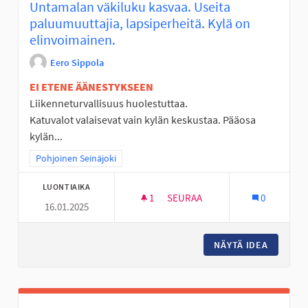
Untamalan väkiluku kasvaa. Useita
paluumuuttajia, lapsiperheitä. Kylä on
elinvoimainen.
Eero Sippola
EI ETENE ÄÄNESTYKSEEN
Liikenneturvallisuus huolestuttaa.
Katuvalot valaisevat vain kylän keskustaa. Pääosa
kylän...
Rajaa tulokset teeman mukaan: Pohjoinen Seinäjoki
Pohjoinen Seinäjoki
LUONTIAIKA
1
1 SEURAAJA
SEURAA
0
16.01.2025
UNTAMALAN VÄKILUKU KASVAA.
NÄYTÄ IDEA
UNTAMAL