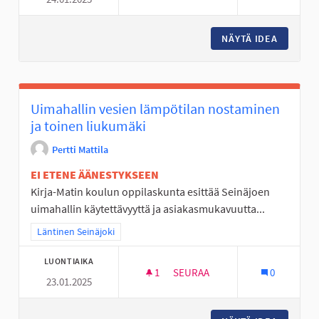
TEKEMISTÄ LAPSILLE JA NUORI
NÄYTÄ IDEA
TEKEMIS
Uimahallin vesien lämpötilan nostaminen
ja toinen liukumäki
Pertti Mattila
EI ETENE ÄÄNESTYKSEEN
Kirja-Matin koulun oppilaskunta esittää Seinäjoen
uimahallin käytettävyyttä ja asiakasmukavuutta...
Rajaa tulokset teeman mukaan: Läntinen Seinäjoki
Läntinen Seinäjoki
LUONTIAIKA
1
1 SEURAAJA
SEURAA
0
23.01.2025
UIMAHALLIN VESIEN LÄMPÖTIL