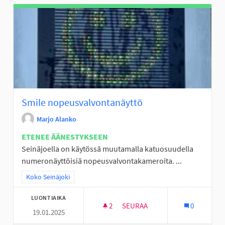
Smile nopeusvalvontanäyttö
Marjo Alanko
ETENEE ÄÄNESTYKSEEN
Seinäjoella on käytössä muutamalla katuosuudella
numeronäyttöisiä nopeusvalvontakameroita. ...
Rajaa tulokset teeman mukaan: Koko Seinäjoki
Koko Seinäjoki
LUONTIAIKA
2
2 SEURAAJAA
SEURAA
0
19.01.2025
SMILE NOPEUSVALVONTANÄYT