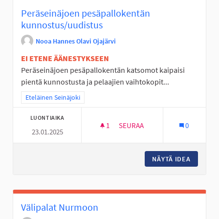
Peräseinäjoen pesäpallokentän
kunnostus/uudistus
Nooa Hannes Olavi Ojajärvi
EI ETENE ÄÄNESTYKSEEN
Peräseinäjoen pesäpallokentän katsomot kaipaisi
pientä kunnostusta ja pelaajien vaihtokopit...
Rajaa tulokset teeman mukaan: Eteläinen Seinäjoki
Eteläinen Seinäjoki
LUONTIAIKA
1
1 SEURAAJA
SEURAA
0
23.01.2025
PERÄSEINÄJOEN PESÄPALLOK
NÄYTÄ IDEA
PERÄSE
Välipalat Nurmoon