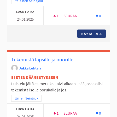
Rajaa tulokset teeman mukaan: Eteläinen Seinäjoki
Eteläinen Seinäjoki
LUONTIAIKA
1
1 SEURAAJA
SEURAA
0
24.01.2025
PERÄSEINÄJOELLE NUORILLE P
NÄYTÄ IDEA
PERÄSEI
Tekemistä lapsille ja nuorille
Jukka Luhtala
EI ETENE ÄÄNESTYKSEEN
Luistelu jäitä esimerkiksi talvi-aikaan lisää jossa olisi
tekemistä isolle porukalle ja jos...
Rajaa tulokset teeman mukaan: Itäinen Seinäjoki
Itäinen Seinäjoki
LUONTIAIKA
1
1 SEURAAJA
SEURAA
0
24.01.2025