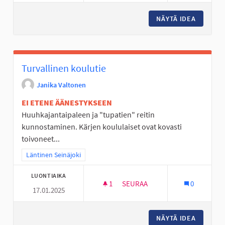
NÄYTÄ IDEA
NUORISO
Turvallinen koulutie
Janika Valtonen
EI ETENE ÄÄNESTYKSEEN
Huuhkajantaipaleen ja "tupatien" reitin
kunnostaminen. Kärjen koululaiset ovat kovasti
toivoneet...
Rajaa tulokset teeman mukaan: Läntinen Seinäjoki
Läntinen Seinäjoki
LUONTIAIKA
1
1 SEURAAJA
SEURAA
0
17.01.2025
TURVALLINEN KOULUTIE
NÄYTÄ IDEA
TURVALL