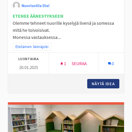
Nuorisotila Dixi
ETENEE ÄÄNESTYKSEEN
Olemme tehneet nuorille kyselyjä livenä ja somessa
mitä he toivoisivat.
Monessa vastauksessa...
Rajaa tulokset teeman mukaan: Eteläinen Seinäjoki
Eteläinen Seinäjoki
LUONTIAIKA
1
1 SEURAAJA
SEURAA
0
20.01.2025
NUORISTILA DIXI - PELIVÄLINEI
NÄYTÄ IDEA
NUORIST