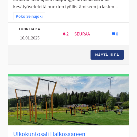
kesätyöseteleitä nuorten työllistämiseen ja lasten...
Rajaa tulokset teeman mukaan: Koko Seinäjoki
Koko Seinäjoki
LUONTIAIKA
2
2 SEURAAJAA
SEURAA
0
16.01.2025
URHEILUSEUROILLE KESÄTYÖSE
NÄYTÄ IDEA
URHEILU
Ulkokuntosali Halkosaareen