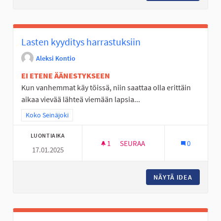
Lasten kyyditys harrastuksiin
Aleksi Kontio
EI ETENE ÄÄNESTYKSEEN
Kun vanhemmat käy töissä, niin saattaa olla erittäin
aikaa vievää lähteä viemään lapsia...
Rajaa tulokset teeman mukaan: Koko Seinäjoki
Koko Seinäjoki
LUONTIAIKA
1
1 SEURAAJA
SEURAA
0
17.01.2025
LASTEN KYYDITYS HARRASTUKS
NÄYTÄ IDEA
LASTEN 