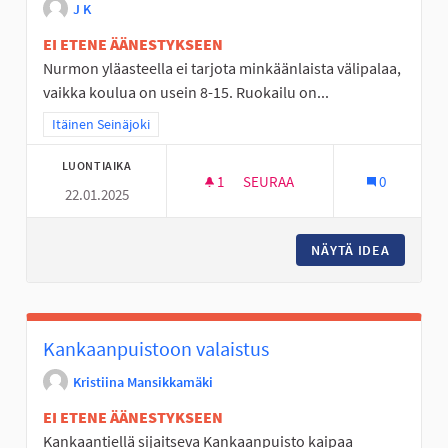
J K
EI ETENE ÄÄNESTYKSEEN
Nurmon yläasteella ei tarjota minkäänlaista välipalaa,
vaikka koulua on usein 8-15. Ruokailu on...
Rajaa tulokset teeman mukaan: Itäinen Seinäjoki
Itäinen Seinäjoki
LUONTIAIKA
1
1 SEURAAJA
SEURAA
0
22.01.2025
VÄLIPALAT NURMOON
NÄYTÄ IDEA
VÄLIPA
Kankaanpuistoon valaistus
Kristiina Mansikkamäki
EI ETENE ÄÄNESTYKSEEN
Kankaantiellä sijaitseva Kankaanpuisto kaipaa