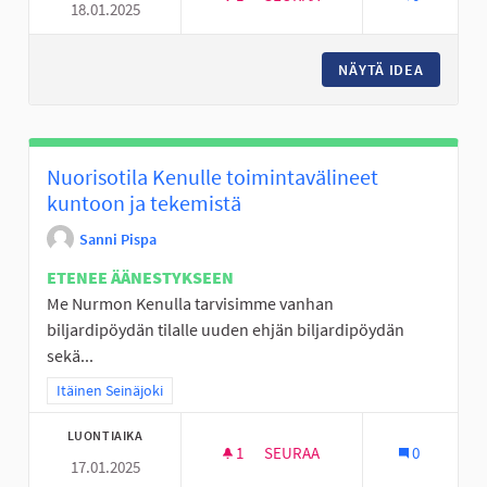
18.01.2025
JALKAPALLOMAALIT JA VAIJERI
NÄYTÄ IDEA
JALKAPA
Nuorisotila Kenulle toimintavälineet
kuntoon ja tekemistä
Sanni Pispa
ETENEE ÄÄNESTYKSEEN
Me Nurmon Kenulla tarvisimme vanhan
biljardipöydän tilalle uuden ehjän biljardipöydän
sekä...
Rajaa tulokset teeman mukaan: Itäinen Seinäjoki
Itäinen Seinäjoki
LUONTIAIKA
1
1 SEURAAJA
SEURAA
0
17.01.2025
NUORISOTILA KENULLE TOIMI