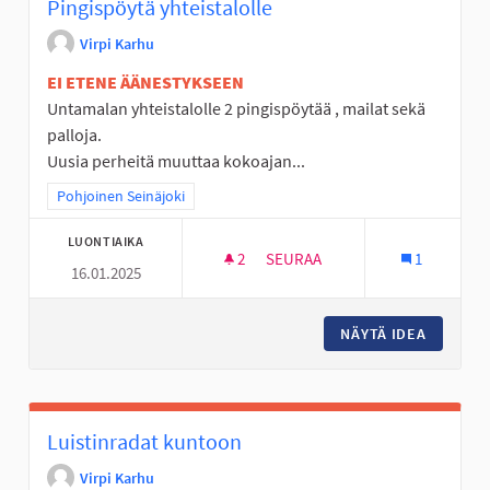
Pingispöytä yhteistalolle
Virpi Karhu
EI ETENE ÄÄNESTYKSEEN
Untamalan yhteistalolle 2 pingispöytää , mailat sekä
palloja.
Uusia perheitä muuttaa kokoajan...
Rajaa tulokset teeman mukaan: Pohjoinen Seinäjoki
Pohjoinen Seinäjoki
LUONTIAIKA
2
2 SEURAAJAA
SEURAA
1
16.01.2025
PINGISPÖYTÄ YHTEISTALOLLE
NÄYTÄ IDEA
PINGISP
Luistinradat kuntoon
Virpi Karhu