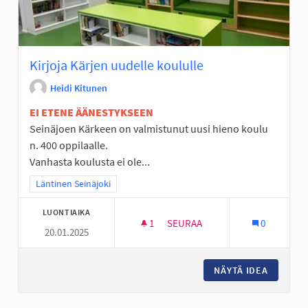
Kirjoja Kärjen uudelle koululle
Heidi Kitunen
EI ETENE ÄÄNESTYKSEEN
Seinäjoen Kärkeen on valmistunut uusi hieno koulu
n. 400 oppilaalle.
Vanhasta koulusta ei ole...
Rajaa tulokset teeman mukaan: Läntinen Seinäjoki
Läntinen Seinäjoki
LUONTIAIKA
1
1 SEURAAJA
SEURAA
0
20.01.2025
KIRJOJA KÄRJEN UUDELLE KO
NÄYTÄ IDEA
KIRJOJA