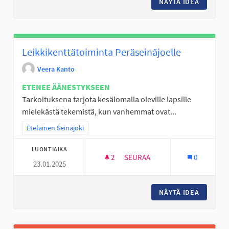
NÄYTÄ IDEA
UIMAHAL
Leikkikenttätoiminta Peräseinäjoelle
Veera Kanto
ETENEE ÄÄNESTYKSEEN
Tarkoituksena tarjota kesälomalla oleville lapsille
mielekästä tekemistä, kun vanhemmat ovat...
Rajaa tulokset teeman mukaan: Eteläinen Seinäjoki
Eteläinen Seinäjoki
LUONTIAIKA
2
2 SEURAAJAA
SEURAA
0
23.01.2025
LEIKKIKENTTÄTOIMINTA PERÄS
NÄYTÄ IDEA
LEIKKIK