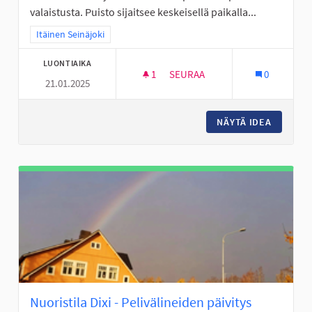
valaistusta. Puisto sijaitsee keskeisellä paikalla...
Rajaa tulokset teeman mukaan: Itäinen Seinäjoki
Itäinen Seinäjoki
LUONTIAIKA
1
1 SEURAAJA
SEURAA
0
21.01.2025
KANKAANPUISTOON VALAISTU
NÄYTÄ IDEA
KANKAA
Nuoristila Dixi - Pelivälineiden päivitys