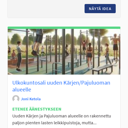
NÄYTÄ IDEA
SMILE 
Ulkokuntosali uuden Kärjen/Pajuluoman
alueelle
Joni Ketola
ETENEE ÄÄNESTYKSEEN
Uuden Kärjen ja Pajuluoman alueelle on rakennettu
paljon pienten lasten leikkipuistoja, mutta...