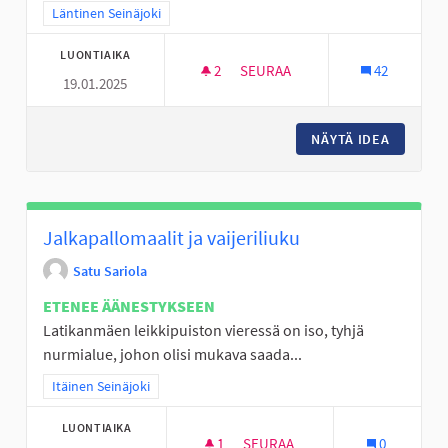
Rajaa tulokset teeman mukaan: Läntinen Seinäjoki
Läntinen Seinäjoki
LUONTIAIKA
2
2 SEURAAJAA
SEURAA
42
19.01.2025
ULKOKUNTOSALI UUDEN KÄRJ
NÄYTÄ IDEA
ULKOKU
Jalkapallomaalit ja vaijeriliuku
Satu Sariola
ETENEE ÄÄNESTYKSEEN
Latikanmäen leikkipuiston vieressä on iso, tyhjä
nurmialue, johon olisi mukava saada...
Rajaa tulokset teeman mukaan: Itäinen Seinäjoki
Itäinen Seinäjoki
LUONTIAIKA
1
1 SEURAAJA
SEURAA
0