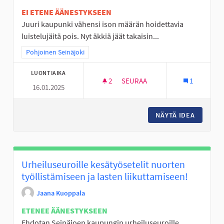
EI ETENE ÄÄNESTYKSEEN
Juuri kaupunki vähensi ison määrän hoidettavia
luistelujäitä pois. Nyt äkkiä jäät takaisin...
Rajaa tulokset teeman mukaan: Pohjoinen Seinäjoki
Pohjoinen Seinäjoki
LUONTIAIKA
2
2 SEURAAJAA
SEURAA
1
16.01.2025
LUISTINRADAT KUNTOON
NÄYTÄ IDEA
LUISTI
Urheiluseuroille kesätyösetelit nuorten
työllistämiseen ja lasten liikuttamiseen!
Jaana Kuoppala
ETENEE ÄÄNESTYKSEEN
Ehdotan Seinäjoen kaupungin urheiluseuroille