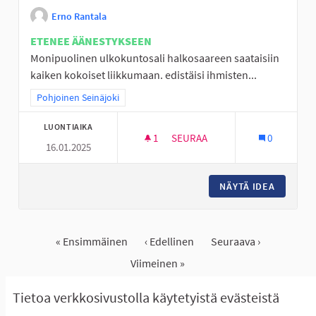
Erno Rantala
ETENEE ÄÄNESTYKSEEN
Monipuolinen ulkokuntosali halkosaareen saataisiin
kaiken kokoiset liikkumaan. edistäisi ihmisten...
Rajaa tulokset teeman mukaan: Pohjoinen Seinäjoki
Pohjoinen Seinäjoki
LUONTIAIKA
1
1 SEURAAJA
SEURAA
0
16.01.2025
ULKOKUNTOSALI HALKOSAAR
NÄYTÄ IDEA
ULKOKU
« Ensimmäinen
‹ Edellinen
Seuraava ›
Viimeinen »
Näytä kaikki peruutetut ideat
Tietoa verkkosivustolla käytetyistä evästeistä