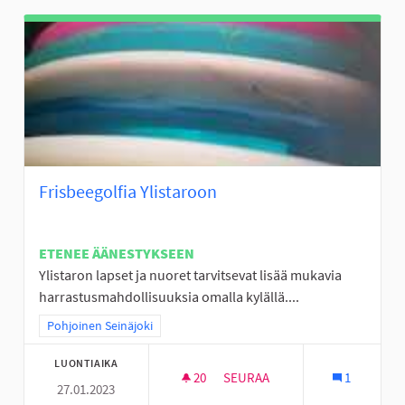
Frisbeegolfia Ylistaroon
ETENEE ÄÄNESTYKSEEN
Ylistaron lapset ja nuoret tarvitsevat lisää mukavia
harrastusmahdollisuuksia omalla kylällä....
Rajaa tulokset teeman mukaan: Pohjoinen Seinäjoki
Pohjoinen Seinäjoki
LUONTIAIKA
20
20 SEURAAJAA
SEURAA
1
27.01.2023
FRISBEEGOLFIA YLISTAROON