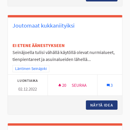
Joutomaat kukkaniityiksi
EI ETENE ÄÄNESTYKSEEN
Seinäjoella tulisi vähällä käytöllä olevat nurmialueet,
tienpientareet ja asuinalueiden lähellä...
Rajaa tulokset teeman mukaan: Läntinen Seinäjoki
Läntinen Seinäjoki
LUONTIAIKA
20
20 SEURAAJAA
SEURAA
3
02.12.2022
JOUTOMAAT KUKKANIITYIKSI
NÄYTÄ IDEA
JOUTOMA