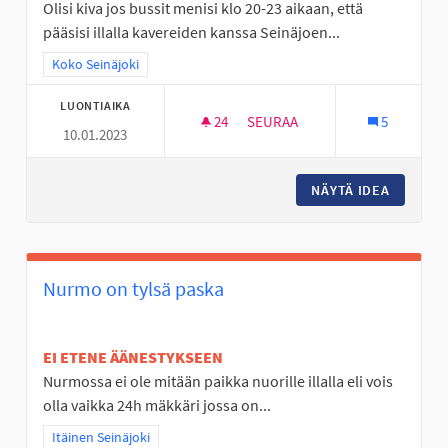
Olisi kiva jos bussit menisi klo 20-23 aikaan, että
pääsisi illalla kavereiden kanssa Seinäjoen...
Rajaa tulokset teeman mukaan: Koko Seinäjoki
Koko Seinäjoki
LUONTIAIKA
24
24 SEURAAJAA
SEURAA
5
10.01.2023
BUSSEJA KULKEMAAN MYÖS MY
NÄYTÄ IDEA
BUSSEJA
Nurmo on tylsä paska
EI ETENE ÄÄNESTYKSEEN
Nurmossa ei ole mitään paikka nuorille illalla eli vois
olla vaikka 24h mäkkäri jossa on...
Rajaa tulokset teeman mukaan: Itäinen Seinäjoki
Itäinen Seinäjoki