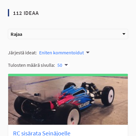
112 IDEAA
Rajaa
Järjestä ideat:
Eniten kommentoidut
Tulosten määrä sivulla:
50
RC sisärata Seinäjoelle