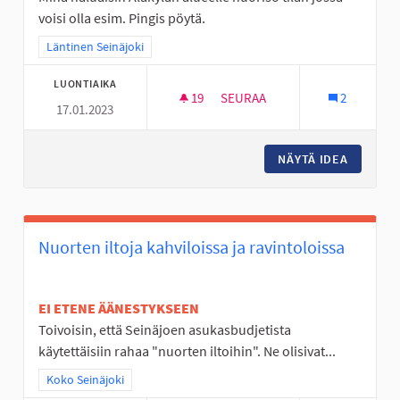
voisi olla esim. Pingis pöytä.
Rajaa tulokset teeman mukaan: Läntinen Seinäjoki
Läntinen Seinäjoki
LUONTIAIKA
19
19 SEURAAJAA
SEURAA
2
17.01.2023
NUORISO TILAT SEINÄJOELLE
NÄYTÄ IDEA
NUORISO
Nuorten iltoja kahviloissa ja ravintoloissa
EI ETENE ÄÄNESTYKSEEN
Toivoisin, että Seinäjoen asukasbudjetista
käytettäisiin rahaa "nuorten iltoihin". Ne olisivat...
Rajaa tulokset teeman mukaan: Koko Seinäjoki
Koko Seinäjoki