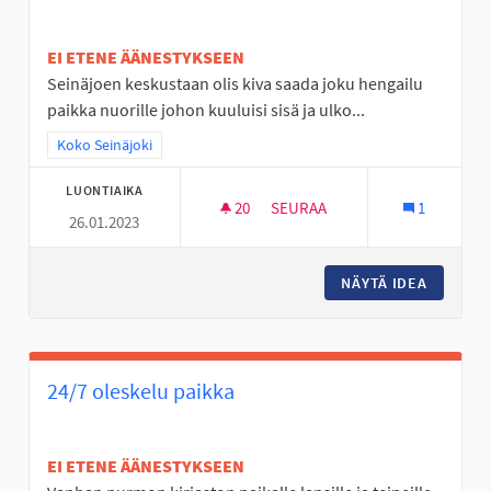
EI ETENE ÄÄNESTYKSEEN
Seinäjoen keskustaan olis kiva saada joku hengailu
paikka nuorille johon kuuluisi sisä ja ulko...
Rajaa tulokset teeman mukaan: Koko Seinäjoki
Koko Seinäjoki
LUONTIAIKA
20
20 SEURAAJAA
SEURAA
1
26.01.2023
NUORILLE TARKOITETTU HENG
NÄYTÄ IDEA
NUORILL
24/7 oleskelu paikka
EI ETENE ÄÄNESTYKSEEN