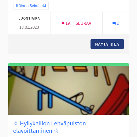
Rajaa tulokset teeman mukaan: Itäinen Seinäjoki
Itäinen Seinäjoki
LUONTIAIKA
19
19 SEURAAJAA
SEURAA
2
18.01.2023
LAAVU KARHUVUOREN LÄHELL
NÄYTÄ IDEA
LAAVU 
☆ Hyllykallion Lehväpuiston
elävöittäminen ☆