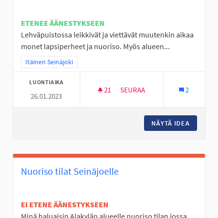
ETENEE ÄÄNESTYKSEEN
Lehväpuistossa leikkivät ja viettävät muutenkin aikaa
monet lapsiperheet ja nuoriso. Myös alueen...
Rajaa tulokset teeman mukaan: Itäinen Seinäjoki
Itäinen Seinäjoki
LUONTIAIKA
21
21 SEURAAJAA
SEURAA
2
26.01.2023
☆ HYLLYKALLION LEHVÄPUIST
NÄYTÄ IDEA
☆ HYLLY
Nuoriso tilat Seinäjoelle
EI ETENE ÄÄNESTYKSEEN
Minä haluaisin Alakylän alueelle nuoriso tilan jossa