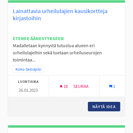
Lainattavia urheilulajien kausikortteja
kirjastoihin
ETENEE ÄÄNESTYKSEEN
Madalletaan kynnystä tutustua alueen eri
urheilulajeihin sekä tuetaan urheiluseurojen
toimintaa...
Rajaa tulokset teeman mukaan: Koko Seinäjoki
Koko Seinäjoki
LUONTIAIKA
18
18 SEURAAJAA
SEURAA
1
26.01.2023
LAINATTAVIA URHEILULAJIEN 
NÄYTÄ IDEA
LAINATT