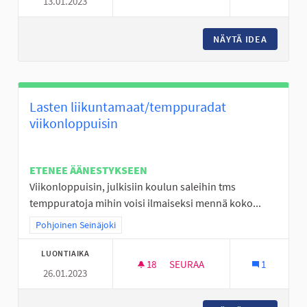
13.01.2023
OHJATTUA HÖNTSÄPALLOA
NÄYTÄ IDEA
OHJATT
Lasten liikuntamaat/temppuradat
viikonloppuisin
ETENEE ÄÄNESTYKSEEN
Viikonloppuisin, julkisiin koulun saleihin tms
temppuratoja mihin voisi ilmaiseksi mennä koko...
Rajaa tulokset teeman mukaan: Pohjoinen Seinäjoki
Pohjoinen Seinäjoki
LUONTIAIKA
18
18 SEURAAJAA
SEURAA
1
26.01.2023
LASTEN LIIKUNTAMAAT/TEMPP