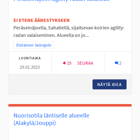
EI ETENE ÄÄNESTYKSEEN
Peräseinäjoella, Sahatiellä, sijaitsevan koirien agility-
radan valaiseminen. Alueella on jo...
Rajaa tulokset teeman mukaan: Eteläinen Seinäjoki
Eteläinen Seinäjoki
LUONTIAIKA
19
19 SEURAAJAA
SEURAA
2
29.01.2023
PERÄSEINÄJOEN AGILITY-RADA
NÄYTÄ IDEA
PERÄSEI
Nuorisotila läntiselle alueelle
(Alakylä/Jouppi)