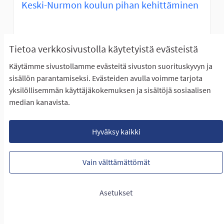
Keski-Nurmon koulun pihan kehittäminen
ETENEE ÄÄNESTYKSEEN
Tietoa verkkosivustolla käytetyistä evästeistä
Keski-Nurmon koulun oppilaskunnan hallitus esittää
seuraavanlaisia toiveita Keski-Nurmon koulun...
Käytämme sivustollamme evästeitä sivuston suorituskyvyn ja
sisällön parantamiseksi. Evästeiden avulla voimme tarjota
Rajaa tulokset teeman mukaan: Itäinen Seinäjoki
Itäinen Seinäjoki
yksilöllisemmän käyttäjäkokemuksen ja sisältöjä sosiaalisen
LUONTIAIKA
median kanavista.
20
20 SEURAAJAA
SEURAA
1
27.01.2023
KESKI-NURMON KOULUN PIHA
Hyväksy kaikki
NÄYTÄ IDEA
KESKI-N
Vain välttämättömät
Asetukset