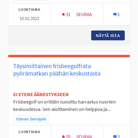
LUONTIAIKA
31
31 SEURAAJAA
SEURAA
5
10.01.2023
NURMO ON TYLSÄ PASKA
NÄYTÄ IDEA
NURMO O
Täysimittainen frisbeegolfrata
pyörämatkan päähän keskustasta
EI ETENE ÄÄNESTYKSEEN
Frisbeegolf on erittäin suosittu harrastus nuorten
keskuudessa. Sen aloittaminen on helppoa ja...
Rajaa tulokset teeman mukaan: Itäinen Seinäjoki
Itäinen Seinäjoki
LUONTIAIKA
20
20 SEURAAJAA
SEURAA
3