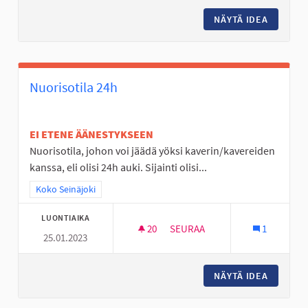
NÄYTÄ IDEA
MINIGO
Nuorisotila 24h
EI ETENE ÄÄNESTYKSEEN
Nuorisotila, johon voi jäädä yöksi kaverin/kavereiden
kanssa, eli olisi 24h auki. Sijainti olisi...
Rajaa tulokset teeman mukaan: Koko Seinäjoki
Koko Seinäjoki
LUONTIAIKA
20
20 SEURAAJAA
SEURAA
1
25.01.2023
NUORISOTILA 24H
NÄYTÄ IDEA
NUORISO