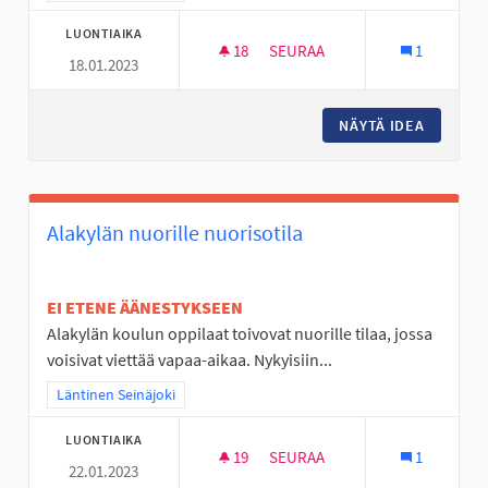
LUONTIAIKA
18
18 SEURAAJAA
SEURAA
1
18.01.2023
LIIKUNNAN ILOA VÄLITUNTEIH
NÄYTÄ IDEA
LIIKUNN
Alakylän nuorille nuorisotila
EI ETENE ÄÄNESTYKSEEN
Alakylän koulun oppilaat toivovat nuorille tilaa, jossa
voisivat viettää vapaa-aikaa. Nykyisiin...
Rajaa tulokset teeman mukaan: Läntinen Seinäjoki
Läntinen Seinäjoki
LUONTIAIKA
19
19 SEURAAJAA
SEURAA
1
22.01.2023
ALAKYLÄN NUORILLE NUORISO