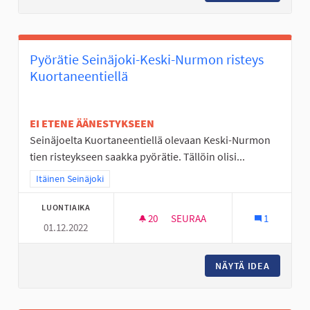
Pyörätie Seinäjoki-Keski-Nurmon risteys
Kuortaneentiellä
EI ETENE ÄÄNESTYKSEEN
Seinäjoelta Kuortaneentiellä olevaan Keski-Nurmon
tien risteykseen saakka pyörätie. Tällöin olisi...
Rajaa tulokset teeman mukaan: Itäinen Seinäjoki
Itäinen Seinäjoki
LUONTIAIKA
20
20 SEURAAJAA
SEURAA
1
01.12.2022
PYÖRÄTIE SEINÄJOKI-KESKI-
NÄYTÄ IDEA
PYÖRÄTI