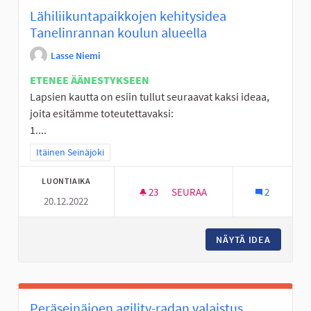
Lähiliikuntapaikkojen kehitysidea
Tanelinrannan koulun alueella
Lasse Niemi
ETENEE ÄÄNESTYKSEEN
Lapsien kautta on esiin tullut seuraavat kaksi ideaa,
joita esitämme toteutettavaksi:
1....
Rajaa tulokset teeman mukaan: Itäinen Seinäjoki
Itäinen Seinäjoki
LUONTIAIKA
23
23 SEURAAJAA
SEURAA
2
20.12.2022
LÄHILIIKUNTAPAIKKOJEN KEH
NÄYTÄ IDEA
LÄHILII
Peräseinäjoen agility-radan valaistus