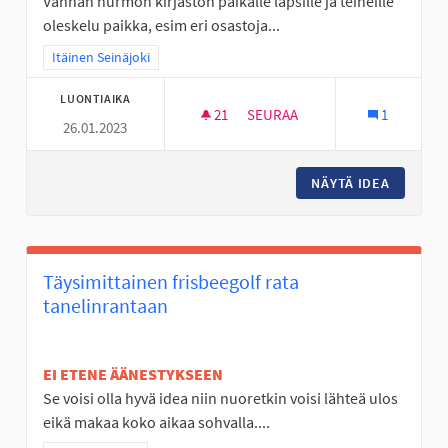
Vanhan nurmon kirjaston paikalle lapsille ja teineille
oleskelu paikka, esim eri osastoja...
Rajaa tulokset teeman mukaan: Itäinen Seinäjoki
Itäinen Seinäjoki
LUONTIAIKA
21
21 SEURAAJAA
SEURAA
1
26.01.2023
24/7 OLESKELU PAIKKA
NÄYTÄ IDEA
24/7 OL
Täysimittainen frisbeegolf rata
tanelinrantaan
EI ETENE ÄÄNESTYKSEEN
Se voisi olla hyvä idea niin nuoretkin voisi lähteä ulos
eikä makaa koko aikaa sohvalla....