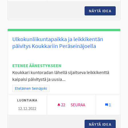
NÄYTÄ IDEA
FRISBEE
Ulkokunliikuntapaikka ja leikkikentän
päivitys Koukkariin Peräseinäjoella
ETENEE ÄÄNESTYKSEEN
Koukkari kuntoradan lähellä sijaitseva leikkikenttä
kaipaisi päivitystä ja uusia...
Rajaa tulokset teeman mukaan: Eteläinen Seinäjoki
Eteläinen Seinäjoki
LUONTIAIKA
22
22 SEURAAJAA
SEURAA
1
12.12.2022
ULKOKUNLIIKUNTAPAIKKA JA L
NÄYTÄ IDEA
ULKOKUN