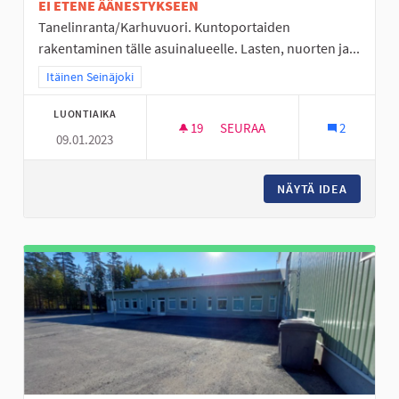
EI ETENE ÄÄNESTYKSEEN
Tanelinranta/Karhuvuori. Kuntoportaiden
rakentaminen tälle asuinalueelle. Lasten, nuorten ja...
Rajaa tulokset teeman mukaan: Itäinen Seinäjoki
Itäinen Seinäjoki
LUONTIAIKA
19
19 SEURAAJAA
SEURAA
2
09.01.2023
KUNTOPORTAAT TANELINRANT
NÄYTÄ IDEA
KUNTOP