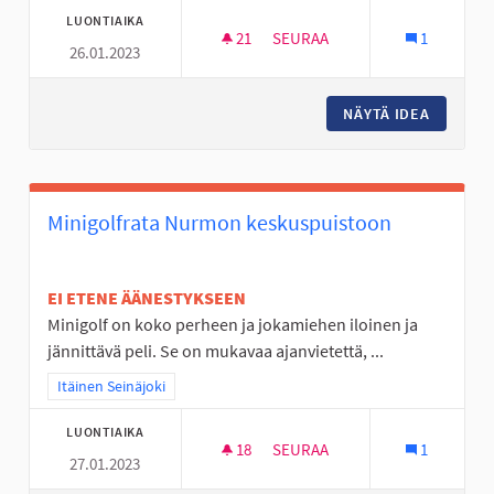
LUONTIAIKA
21
21 SEURAAJAA
SEURAA
1
26.01.2023
NUORTEN ILTOJA KAHVILOISSA
NÄYTÄ IDEA
NUORTEN
Minigolfrata Nurmon keskuspuistoon
EI ETENE ÄÄNESTYKSEEN
Minigolf on koko perheen ja jokamiehen iloinen ja
jännittävä peli. Se on mukavaa ajanvietettä, ...
Rajaa tulokset teeman mukaan: Itäinen Seinäjoki
Itäinen Seinäjoki
LUONTIAIKA
18
18 SEURAAJAA
SEURAA
1
27.01.2023
MINIGOLFRATA NURMON KESK