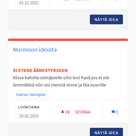
02.12.2022
TÄYSIMITTAINEN FRISBEEGOL
NÄYTÄ IDEA
TÄYSIMI
Nurmoon ideoita
EI ETENE ÄÄNESTYKSEEN
Kissa kahvila seinäjoelle olisi tosi hyvä jos ei ole
lemmikkiä niin voi mennä sinne ja tila nuorille
Rajaa tulokset teeman mukaan: Itäinen Seinäjoki
Itäinen Seinäjoki
LUONTIAIKA
24
24 SEURAAJAA
SEURAA
3
10.01.2023
NURMOON IDEOITA
NÄYTÄ IDEA
NURMOO