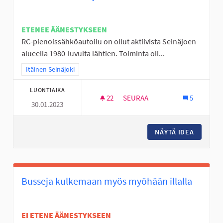
ETENEE ÄÄNESTYKSEEN
RC-pienoissähköautoilu on ollut aktiivista Seinäjoen
alueella 1980-luvulta lähtien. Toiminta oli...
Rajaa tulokset teeman mukaan: Itäinen Seinäjoki
Itäinen Seinäjoki
LUONTIAIKA
22
22 SEURAAJAA
SEURAA
5
30.01.2023
RC SISÄRATA SEINÄJOELLE
NÄYTÄ IDEA
RC SISÄ
Busseja kulkemaan myös myöhään illalla
EI ETENE ÄÄNESTYKSEEN