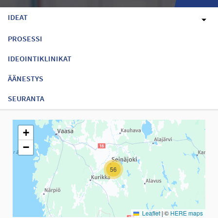
IDEAT
PROSESSI
IDEOINTIKLINIKAT
ÄÄNESTYS
SEURANTA
Seuraavassa elementissä on kartta, joka esittää tämän sivun tiet
+
−
56
Leaflet
|
©
HERE maps