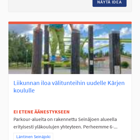
NÄYTÄ IDEA
LASTEN 
Liikunnan iloa välitunteihin uudelle Kärjen
koululle
EI ETENE ÄÄNESTYKSEEN
Parkour-alueita on rakennettu Seinäjoen alueella
erityisesti yläkoulujen yhteyteen. Perheemme 6-...
Rajaa tulokset teeman mukaan: Läntinen Seinäjoki
Läntinen Seinäjoki