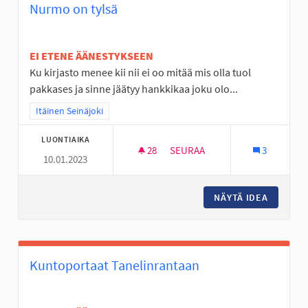
Nurmo on tylsä
EI ETENE ÄÄNESTYKSEEN
Ku kirjasto menee kii nii ei oo mitää mis olla tuol
pakkases ja sinne jäätyy hankkikaa joku olo...
Rajaa tulokset teeman mukaan: Itäinen Seinäjoki
Itäinen Seinäjoki
LUONTIAIKA
28
28 SEURAAJAA
SEURAA
3
10.01.2023
NURMO ON TYLSÄ
NÄYTÄ IDEA
NURMO 
Kuntoportaat Tanelinrantaan