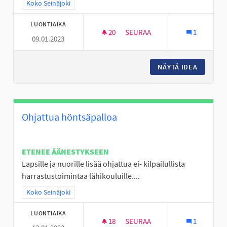
Rajaa tulokset teeman mukaan: Koko Seinäjoki
Koko Seinäjoki
LUONTIAIKA
20
20 SEURAAJAA
SEURAA
1
09.01.2023
TÄYSIMITTAINEN FRISBEEGOLF
NÄYTÄ IDEA
TÄYSIMI
Ohjattua höntsäpalloa
ETENEE ÄÄNESTYKSEEN
Lapsille ja nuorille lisää ohjattua ei- kilpailullista
harrastustoimintaa lähikouluille....
Rajaa tulokset teeman mukaan: Koko Seinäjoki
Koko Seinäjoki
LUONTIAIKA
18
18 SEURAAJAA
SEURAA
1