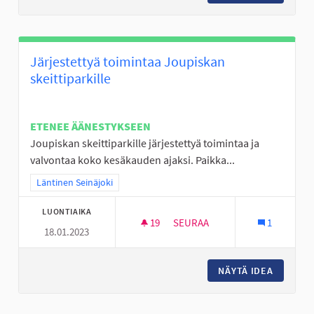
Järjestettyä toimintaa Joupiskan
skeittiparkille
ETENEE ÄÄNESTYKSEEN
Joupiskan skeittiparkille järjestettyä toimintaa ja
valvontaa koko kesäkauden ajaksi. Paikka...
Rajaa tulokset teeman mukaan: Läntinen Seinäjoki
Läntinen Seinäjoki
LUONTIAIKA
19
19 SEURAAJAA
SEURAA
1
18.01.2023
JÄRJESTETTYÄ TOIMINTAA JOU
NÄYTÄ IDEA
JÄRJEST