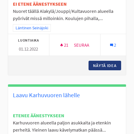
EI ETENE ÄÄNESTYKSEEN
Nuoret täällä Alakylä/Jouppi/Kultavuoren alueella
pyörivät missä milloinkin. Koulujen pihalla,...
Rajaa tulokset teeman mukaan: Läntinen Seinäjoki
Läntinen Seinäjoki
LUONTIAIKA
21
21 SEURAAJAA
SEURAA
2
01.12.2022
NUORISOTILA LÄNTISELLE ALUE
NÄYTÄ IDEA
NUORISO
Laavu Karhuvuoren lähelle
ETENEE ÄÄNESTYKSEEN
Karhuvuoren alueella paljon asukkaita ja etenkin
perheitä. Yleinen laavu kävelymatkan päässä...