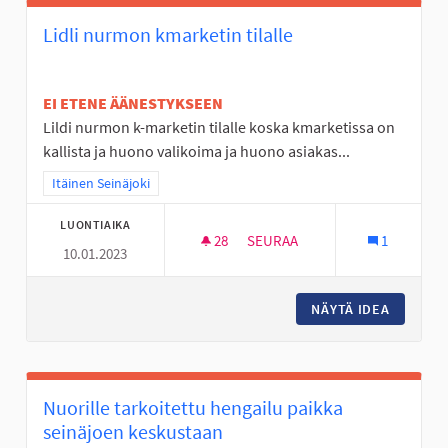
Lidli nurmon kmarketin tilalle
EI ETENE ÄÄNESTYKSEEN
Lildi nurmon k-marketin tilalle koska kmarketissa on
kallista ja huono valikoima ja huono asiakas...
Rajaa tulokset teeman mukaan: Itäinen Seinäjoki
Itäinen Seinäjoki
LUONTIAIKA
28
28 SEURAAJAA
SEURAA
1
10.01.2023
LIDLI NURMON KMARKETIN TIL
NÄYTÄ IDEA
LIDLI N
Nuorille tarkoitettu hengailu paikka
seinäjoen keskustaan