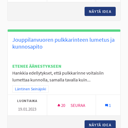
NÄYTÄ IDEA
ALAKYLÄ
Jouppilanvuoren pulkkarinteen lumetus ja
kunnosapito
ETENEE ÄÄNESTYKSEEN
Hankkia edellytykset, että pulkkarinne voitaisiin
lumettaa kunnolla, samalla tavalla kuin...
Rajaa tulokset teeman mukaan: Läntinen Seinäjoki
Läntinen Seinäjoki
LUONTIAIKA
20
20 SEURAAJAA
SEURAA
1
19.01.2023
JOUPPILANVUOREN PULKKARI
NÄYTÄ IDEA
JOUPPI