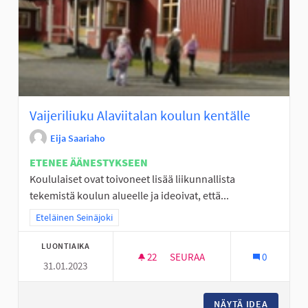
Vaijeriliuku Alaviitalan koulun kentälle
Eija Saariaho
ETENEE ÄÄNESTYKSEEN
Koululaiset ovat toivoneet lisää liikunnallista
tekemistä koulun alueelle ja ideoivat, että...
Rajaa tulokset teeman mukaan: Eteläinen Seinäjoki
Eteläinen Seinäjoki
LUONTIAIKA
22
22 SEURAAJAA
SEURAA
0
31.01.2023
VAIJERILIUKU ALAVIITALAN K
NÄYTÄ IDEA
VAIJERI