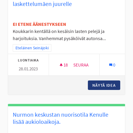
laskettelumäen juurelle
EI ETENE ÄÄNESTYKSEEN
Koukkarin kentällä on kesäisin lasten pelejä ja
harjoituksia. Vanhemmat pysäköivät autonsa...
Rajaa tulokset teeman mukaan: Eteläinen Seinäjoki
Eteläinen Seinäjoki
LUONTIAIKA
18
18 SEURAAJAA
SEURAA
0
28.01.2023
LAAVU TAI KOTA JA PARKKIPA
NÄYTÄ IDEA
LAAVU T
Nurmon keskustan nuorisotila Kenulle
lisää aukioloaikoja.