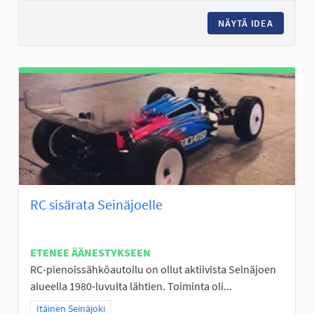
NÄYTÄ IDEA
FRISBEE
RC sisärata Seinäjoelle
ETENEE ÄÄNESTYKSEEN
RC-pienoissähköautoilu on ollut aktiivista Seinäjoen
alueella 1980-luvulta lähtien. Toiminta oli...
Rajaa tulokset teeman mukaan: Itäinen Seinäjoki
Itäinen Seinäjoki