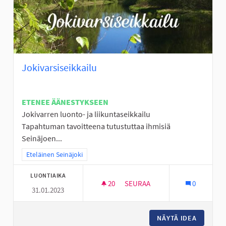
Jokivarsiseikkailu
ETENEE ÄÄNESTYKSEEN
Jokivarren luonto- ja liikuntaseikkailu
Tapahtuman tavoitteena tutustuttaa ihmisiä
Seinäjoen...
Rajaa tulokset teeman mukaan: Eteläinen Seinäjoki
Eteläinen Seinäjoki
LUONTIAIKA
20
20 SEURAAJAA
SEURAA
0
31.01.2023
JOKIVARSISEIKKAILU
NÄYTÄ IDEA
JOKIVAR