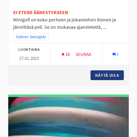
EI ETENE ÄÄNESTYKSEEN
Minigolf on koko perheen ja jokamiehen iloinen ja
jännittävä peli. Se on mukavaa ajanvietettä, ...
Rajaa tulokset teeman mukaan: Itäinen Seinäjoki
Itäinen Seinäjoki
LUONTIAIKA
18
18 SEURAAJAA
SEURAA
1
27.01.2023
MINIGOLFRATA NURMON KESK
NÄYTÄ IDEA
MINIGO