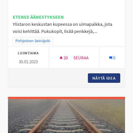
ETENEE ÄÄNESTYKSEEN
Ylistaron keskustan kupeessa on uimapaikka, jota
voisi kehittää. Pukukopit, lisää penkkejä,...
Rajaa tulokset teeman mukaan: Pohjoinen Seinäjoki
Pohjoinen Seinäjoki
LUONTIAIKA
20
20 SEURAAJAA
SEURAA
0
30.01.2023
LÄÄKÄRINRANTA VIIHTYISÄKSI 
NÄYTÄ IDEA
LÄÄKÄRI