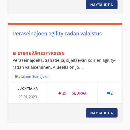
NÄYTÄ IDEA
KOIRIEN
Peräseinäjoen agility-radan valaistus
EI ETENE ÄÄNESTYKSEEN
Peräseinäjoella, Sahatiellä, sijaitsevan koirien agility-
radan valaiseminen. Alueella on jo...
Rajaa tulokset teeman mukaan: Eteläinen Seinäjoki
Eteläinen Seinäjoki
LUONTIAIKA
19
19 SEURAAJAA
SEURAA
2
29.01.2023
PERÄSEINÄJOEN AGILITY-RADA
NÄYTÄ IDEA
PERÄSEI