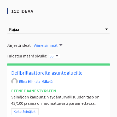
112 IDEAA
Rajaa
Järjestä ideat:
Viimeisimmät
Tulosten määrä sivulla:
50
Defibrillaattoreita asuntoalueille
Elina Hihnala-Mäkelä
ETENEE ÄÄNESTYKSEEN
Seinäjoen kaupungin sydänturvallisuuden taso on
43/100 ja siinä on huomattavasti parannettavaa....
Rajaa tulokset teeman mukaan: Koko Seinäjoki
Koko Seinäjoki