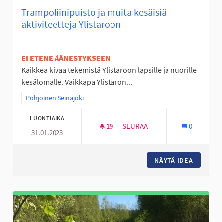
Trampoliinipuisto ja muita kesäisiä
aktiviteetteja Ylistaroon
EI ETENE ÄÄNESTYKSEEN
Kaikkea kivaa tekemistä Ylistaroon lapsille ja nuorille
kesälomalle. Vaikkapa Ylistaron...
Rajaa tulokset teeman mukaan: Pohjoinen Seinäjoki
Pohjoinen Seinäjoki
LUONTIAIKA
19
19 SEURAAJAA
SEURAA
0
31.01.2023
TRAMPOLIINIPUISTO JA MUITA 
NÄYTÄ IDEA
TRAMPOL