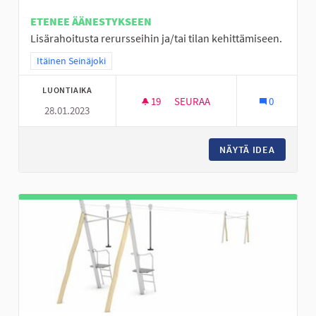
ETENEE ÄÄNESTYKSEEN
Lisärahoitusta rerursseihin ja/tai tilan kehittämiseen.
Rajaa tulokset teeman mukaan: Itäinen Seinäjoki
Itäinen Seinäjoki
LUONTIAIKA
19
19 SEURAAJAA
SEURAA
0
28.01.2023
NURMON KESKUSTAN NUORISOT
NÄYTÄ IDEA
NURMON 