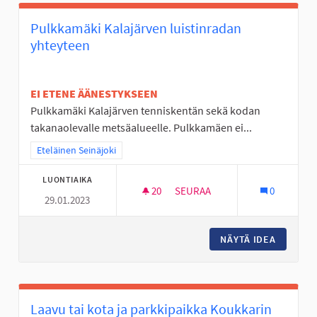
Pulkkamäki Kalajärven luistinradan
yhteyteen
EI ETENE ÄÄNESTYKSEEN
Pulkkamäki Kalajärven tenniskentän sekä kodan
takanaolevalle metsäalueelle. Pulkkamäen ei...
Rajaa tulokset teeman mukaan: Eteläinen Seinäjoki
Eteläinen Seinäjoki
LUONTIAIKA
20
20 SEURAAJAA
SEURAA
0
29.01.2023
PULKKAMÄKI KALAJÄRVEN LUI
NÄYTÄ IDEA
PULKKAM
Laavu tai kota ja parkkipaikka Koukkarin