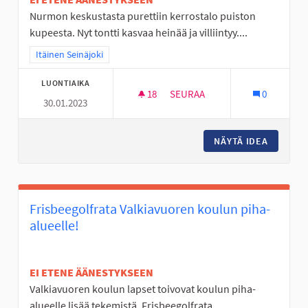
Nurmon keskustasta purettiin kerrostalo puiston
kupeesta. Nyt tontti kasvaa heinää ja villiintyy....
Rajaa tulokset teeman mukaan: Itäinen Seinäjoki
Itäinen Seinäjoki
LUONTIAIKA
18
18 SEURAAJAA
SEURAA
0
30.01.2023
NURMON KESKUSTAN TYHJÄ T
NÄYTÄ IDEA
NURMON 
Frisbeegolfrata Valkiavuoren koulun piha-
alueelle!
EI ETENE ÄÄNESTYKSEEN
Valkiavuoren koulun lapset toivovat koulun piha-
alueelle lisää tekemistä. Frisbeegolfrata...