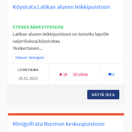
Köysirata Latikan alueen leikkipuistoon
ETENEE ÄÄNESTYKSEEN
Latikan alueen leikkipuistoon on toivottu lapsille
vaijeriliukua/köysirataa.
Yksikertaisen...
Rajaa tulokset teeman mukaan: Itäinen Seinäjoki
Itäinen Seinäjoki
LUONTIAIKA
18
18 SEURAAJAA
SEURAA
0
28.01.2023
KÖYSIRATA LATIKAN ALUEEN L
NÄYTÄ IDEA
KÖYSIRA
Minigolfrata Nurmon keskuspuistoon