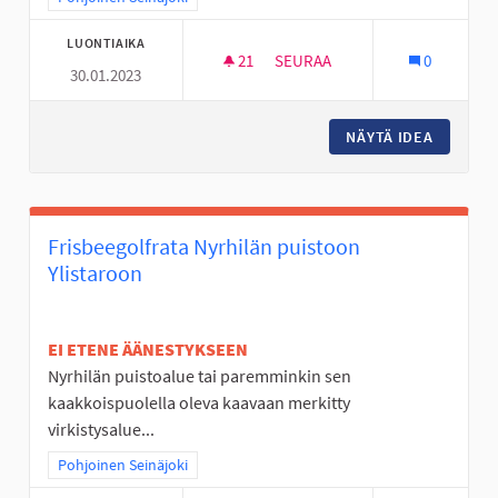
LUONTIAIKA
21
21 SEURAAJAA
SEURAA
0
30.01.2023
MOBO- ELI MOBIILISUUNNISTU
NÄYTÄ IDEA
MOBO- E
Frisbeegolfrata Nyrhilän puistoon
Ylistaroon
EI ETENE ÄÄNESTYKSEEN
Nyrhilän puistoalue tai paremminkin sen
kaakkoispuolella oleva kaavaan merkitty
virkistysalue...
Rajaa tulokset teeman mukaan: Pohjoinen Seinäjoki
Pohjoinen Seinäjoki