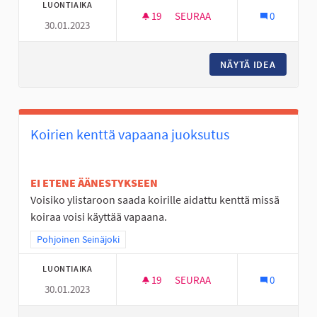
LUONTIAIKA
19
19 SEURAAJAA
SEURAA
0
30.01.2023
AVANTO PAIKKA JOSSA LÄMMI
NÄYTÄ IDEA
AVANTO 
Koirien kenttä vapaana juoksutus
EI ETENE ÄÄNESTYKSEEN
Voisiko ylistaroon saada koirille aidattu kenttä missä
koiraa voisi käyttää vapaana.
Rajaa tulokset teeman mukaan: Pohjoinen Seinäjoki
Pohjoinen Seinäjoki
LUONTIAIKA
19
19 SEURAAJAA
SEURAA
0
30.01.2023
KOIRIEN KENTTÄ VAPAANA JU