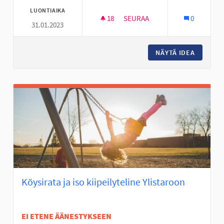
LUONTIAIKA
18
18 SEURAAJAA
SEURAA
0
31.01.2023
DEFIBRILLAATTOREITA ASUNTO
NÄYTÄ IDEA
DEFIBRI
Köysirata ja iso kiipeilyteline Ylistaroon
EI ETENE ÄÄNESTYKSEEN