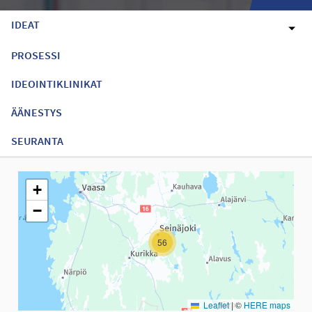
IDEAT
PROSESSI
IDEOINTIKLINIKAT
ÄÄNESTYS
SEURANTA
Seuraavassa elementissä on kartta, joka esittää tämän sivun tiet
+
−
56
Leaflet
|
©
HERE maps