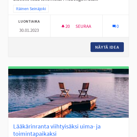
Rajaa tulokset teeman mukaan: Itäinen Seinäjoki
Itäinen Seinäjoki
LUONTIAIKA
20
20 SEURAAJAA
SEURAA
0
30.01.2023
FRISBEEGOLFRATA VALKIAVUO
NÄYTÄ IDEA
FRISBEE
Lääkärinranta viihtyisäksi uima- ja
toimintapaikaksi