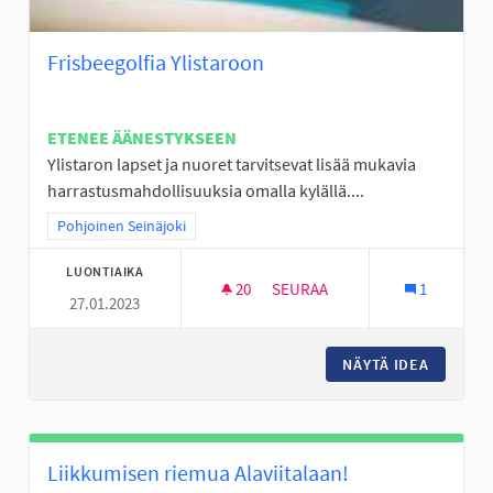
Frisbeegolfia Ylistaroon
ETENEE ÄÄNESTYKSEEN
Ylistaron lapset ja nuoret tarvitsevat lisää mukavia
harrastusmahdollisuuksia omalla kylällä....
Rajaa tulokset teeman mukaan: Pohjoinen Seinäjoki
Pohjoinen Seinäjoki
LUONTIAIKA
20
20 SEURAAJAA
SEURAA
1
27.01.2023
FRISBEEGOLFIA YLISTAROON
NÄYTÄ IDEA
FRISBEE
Liikkumisen riemua Alaviitalaan!