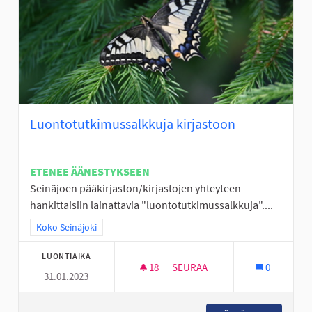
Luontotutkimussalkkuja kirjastoon
ETENEE ÄÄNESTYKSEEN
Seinäjoen pääkirjaston/kirjastojen yhteyteen
hankittaisiin lainattavia "luontotutkimussalkkuja"....
Rajaa tulokset teeman mukaan: Koko Seinäjoki
Koko Seinäjoki
LUONTIAIKA
18
18 SEURAAJAA
SEURAA
0
31.01.2023
LUONTOTUTKIMUSSALKKUJA 