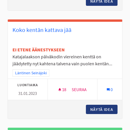
NÄYTÄ IDEA
LUONTO
Koko kentän kattava jää
EI ETENE ÄÄNESTYKSEEN
Katajalaakson päiväkodin viereinen kenttä on
jäädytetty nyt kahtena talvena vain puolen kentän...
Rajaa tulokset teeman mukaan: Läntinen Seinäjoki
Läntinen Seinäjoki
LUONTIAIKA
18
18 SEURAAJAA
SEURAA
0
31.01.2023
KOKO KENTÄN KATTAVA JÄÄ
NÄYTÄ IDEA
KOKO KE