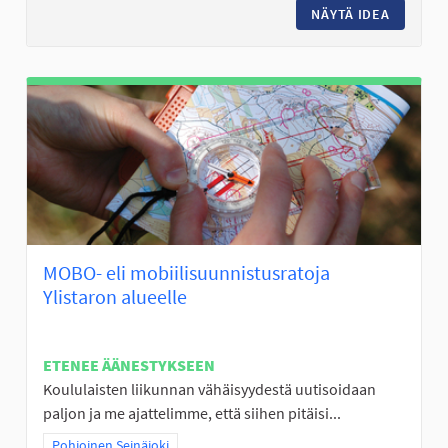
NÄYTÄ IDEA
KALASTU
MOBO- eli mobiilisuunnistusratoja
Ylistaron alueelle
ETENEE ÄÄNESTYKSEEN
Koululaisten liikunnan vähäisyydestä uutisoidaan
paljon ja me ajattelimme, että siihen pitäisi...
Rajaa tulokset teeman mukaan: Pohjoinen Seinäjoki
Pohjoinen Seinäjoki