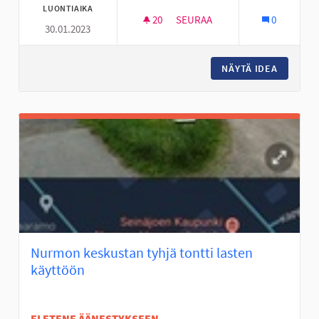
LUONTIAIKA
20
20 SEURAAJAA
SEURAA
0
30.01.2023
FRISBEEGOLFRATA NYRHILÄN 
NÄYTÄ IDEA
FRISBEE
Nurmon keskustan tyhjä tontti lasten
käyttöön
EI ETENE ÄÄNESTYKSEEN