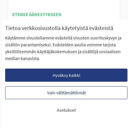
ETENEE ÄÄNESTYKSEEN
Alaviitalan koulun oppilaat innostuivat kovasti
Tietoa verkkosivustolla käytetyistä evästeistä
pohtimaan erilaisia lasten ja nuorten...
Rajaa tulokset teeman mukaan: Eteläinen Seinäjoki
Eteläinen Seinäjoki
Käytämme sivustollamme evästeitä sivuston suorituskyvyn ja
sisällön parantamiseksi. Evästeiden avulla voimme tarjota
LUONTIAIKA
yksilöllisemmän käyttäjäkokemuksen ja sisältöjä sosiaalisen
18
18 SEURAAJAA
SEURAA
0
27.01.2023
LIIKKUMISEN RIEMUA ALAVIITA
median kanavista.
NÄYTÄ IDEA
LIIKKUM
Hyväksy kaikki
Vain välttämättömät
Portaat Hallilanvuorelle
Asetukset
EI ETENE ÄÄNESTYKSEEN
Elämys(kuntoilu)portaat Halliskan kuntoiluradalle.