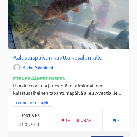
Kalastuspäivän kautta kesälomalle
Marko Paloniemi
ETENEE ÄÄNESTYKSEEN
Hankkeen avulla järjestetään toiminnallinen
kalastusaiheinen tapahtumapäivä alle 18-vuotiaille...
Rajaa tulokset teeman mukaan: Läntinen Seinäjoki
Läntinen Seinäjoki
LUONTIAIKA
19
19 SEURAAJAA
SEURAA
0
31.01.2023
KALASTUSPÄIVÄN KAUTTA KES