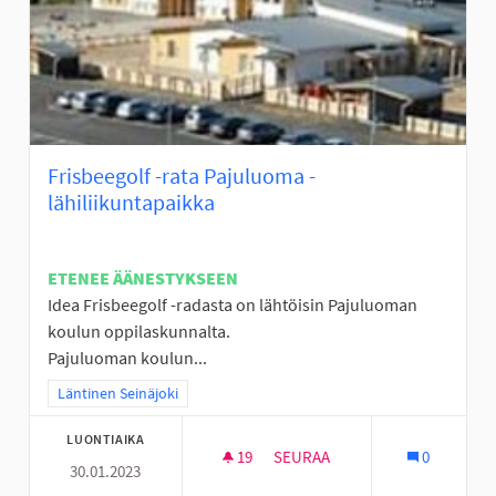
Frisbeegolf -rata Pajuluoma -
lähiliikuntapaikka
ETENEE ÄÄNESTYKSEEN
Idea Frisbeegolf -radasta on lähtöisin Pajuluoman
koulun oppilaskunnalta.
Pajuluoman koulun...
Rajaa tulokset teeman mukaan: Läntinen Seinäjoki
Läntinen Seinäjoki
LUONTIAIKA
19
19 SEURAAJAA
SEURAA
0
30.01.2023
FRISBEEGOLF -RATA PAJULUOM