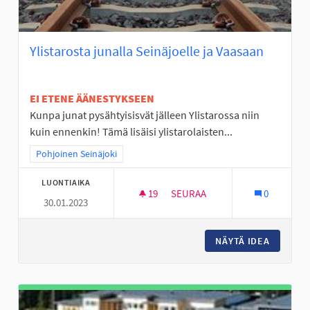
Ylistarosta junalla Seinäjoelle ja Vaasaan
EI ETENE ÄÄNESTYKSEEN
Kunpa junat pysähtyisisvät jälleen Ylistarossa niin
kuin ennenkin! Tämä lisäisi ylistarolaisten...
Rajaa tulokset teeman mukaan: Pohjoinen Seinäjoki
Pohjoinen Seinäjoki
LUONTIAIKA
19
19 SEURAAJAA
SEURAA
0
30.01.2023
YLISTAROSTA JUNALLA SEINÄJ
NÄYTÄ IDEA
YLISTAR