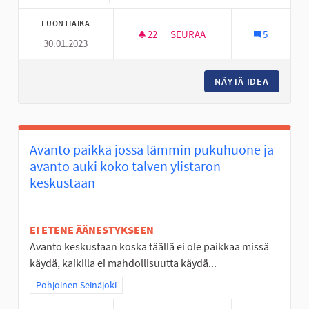
LUONTIAIKA
22
22 SEURAAJAA
SEURAA
5
30.01.2023
RC SISÄRATA SEINÄJOELLE
NÄYTÄ IDEA
RC SISÄ
Avanto paikka jossa lämmin pukuhuone ja
avanto auki koko talven ylistaron
keskustaan
EI ETENE ÄÄNESTYKSEEN
Avanto keskustaan koska täällä ei ole paikkaa missä
käydä, kaikilla ei mahdollisuutta käydä...
Rajaa tulokset teeman mukaan: Pohjoinen Seinäjoki
Pohjoinen Seinäjoki