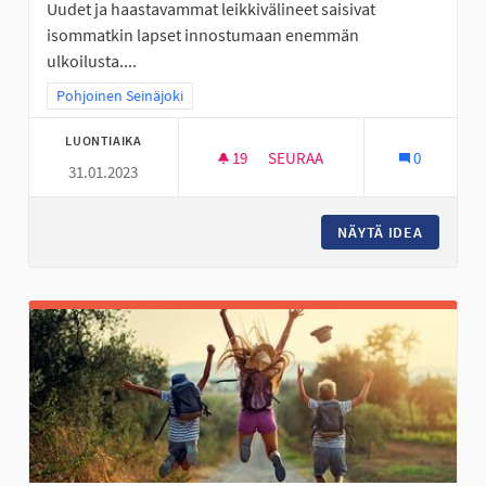
Uudet ja haastavammat leikkivälineet saisivat
isommatkin lapset innostumaan enemmän
ulkoilusta....
Rajaa tulokset teeman mukaan: Pohjoinen Seinäjoki
Pohjoinen Seinäjoki
LUONTIAIKA
19
19 SEURAAJAA
SEURAA
0
31.01.2023
KÖYSIRATA JA ISO KIIPEILYTEL
NÄYTÄ IDEA
KÖYSIRA