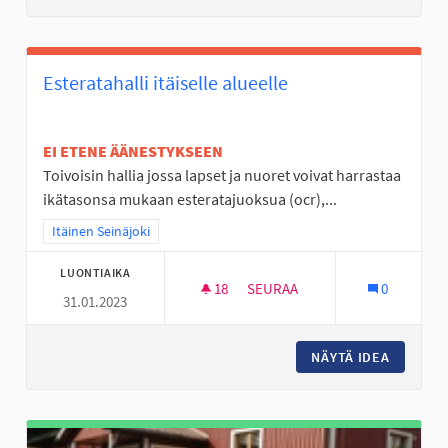
Esteratahalli itäiselle alueelle
EI ETENE ÄÄNESTYKSEEN
Toivoisin hallia jossa lapset ja nuoret voivat harrastaa
ikätasonsa mukaan esteratajuoksua (ocr),...
Rajaa tulokset teeman mukaan: Itäinen Seinäjoki
Itäinen Seinäjoki
LUONTIAIKA
18
18 SEURAAJAA
SEURAA
0
31.01.2023
ESTERATAHALLI ITÄISELLE ALU
NÄYTÄ IDEA
ESTERAT