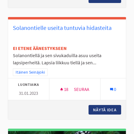
Solanontielle useita tuntuvia hidasteita
EI ETENE ÄÄNESTYKSEEN
Solanontiellä ja sen sivukaduilla asuu useita
lapsiperheitä. Lapsia liikkuu tiellä ja sen...
Rajaa tulokset teeman mukaan: Itäinen Seinäjoki
Itäinen Seinäjoki
LUONTIAIKA
18
18 SEURAAJAA
SEURAA
0
31.01.2023
SOLANONTIELLE USEITA TUNTU
NÄYTÄ IDEA
SOLANON