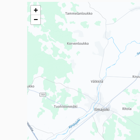
Seuraavassa elementissä on kartta, joka esittää tämän 
+
−