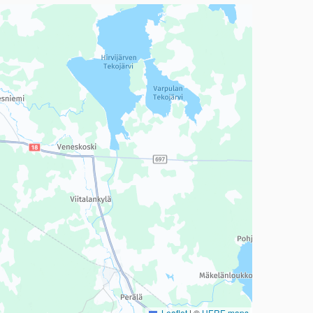
a, mutta se voi olla vaikeaselkoinen.
Leaflet
|
©
HERE maps