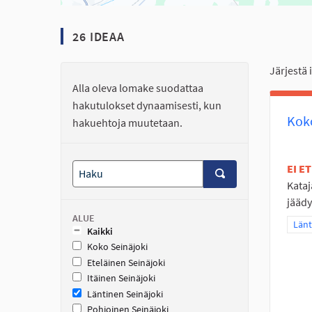
26 IDEAA
Järjestä 
Alla oleva lomake suodattaa
hakutulokset dynaamisesti, kun
Koko
hakuehtoja muutetaan.
EI E
Kataj
jäädy
ALUE
Raja
Länt
Kaikki
Koko Seinäjoki
Eteläinen Seinäjoki
Itäinen Seinäjoki
Läntinen Seinäjoki
Pohjoinen Seinäjoki