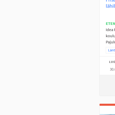
lähi
ETE
Idea 
koulu
Pajul
Raja
Länt
LUO
30.