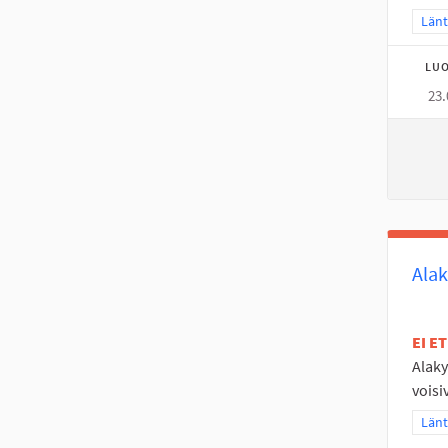
Raja
Länt
LUO
23.
Alak
EI E
Alaky
voisi
Raja
Länt