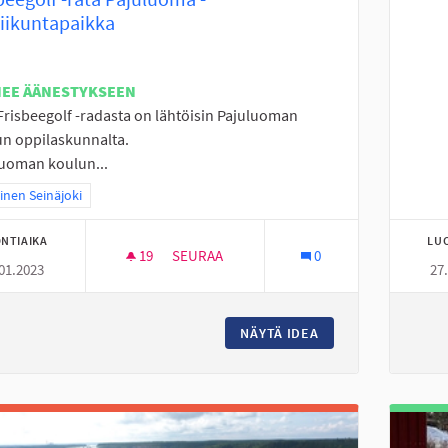
liikuntapaikka
NEE ÄÄNESTYKSEEN
Frisbeegolf -radasta on lähtöisin Pajuluoman
n oppilaskunnalta.
uoman koulun...
a tulokset teeman mukaan: Läntinen Seinäjoki
inen Seinäjoki
NTIAIKA
LU
19
19 SEURAAJAA
SEURAA
0
01.2023
27
FRISBEEGOLF -RATA PAJULUOMA -LÄHILII
NÄYTÄ IDEA
FRISBEEGOLF -RAT