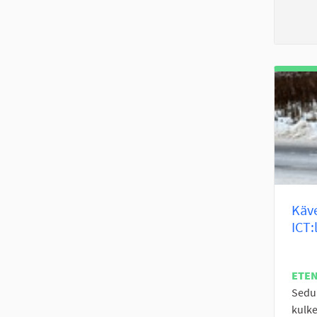
Käve
ICT:
ETE
Sedu 
kulke