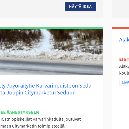
NÄYTÄ IDEA
KYRKÖSJÄRVEN FR
Ala
EI 
Alak
koulu
Raj
Länt
ly-/pyöräilytie Karvarinpuistoon Sedu
ltä Joupin Citymarketin Seduun
NEE ÄÄNESTYKSEEN
ICT:n opiskelijat Karvarinkadulta joutuvat
maan Citymarketin toimipisteellä...