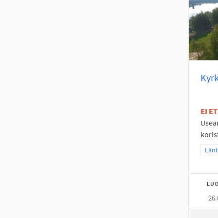
Kyrk
EI E
Useam
koris
Raja
Länt
LUO
26.