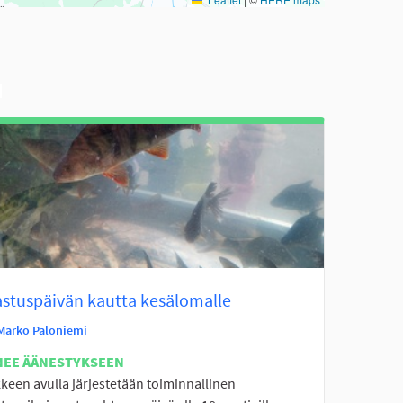
astuspäivän kautta kesälomalle
Marko Paloniemi
NEE ÄÄNESTYKSEEN
keen avulla järjestetään toiminnallinen