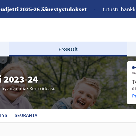
udjetti 2025-26 äänestystulokset
-
tutustu hankk
Prosessit
VA
i 2023-24
T
n hyvinvointia? Kerro ideasi.
01
P
TYS
SEURANTA