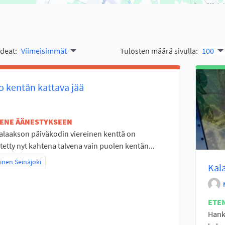
ideat:
Viimeisimmät
Tulosten määrä sivulla:
100
 kentän kattava jää
TENE ÄÄNESTYKSEEN
alaakson päiväkodin viereinen kenttä on
tetty nyt kahtena talvena vain puolen kentän...
a tulokset teeman mukaan: Läntinen Seinäjoki
inen Seinäjoki
Kal
ETE
Hank