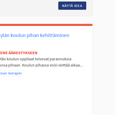
ISBEEGOLF
NÄYTÄ IDEA
TOUKOLANPUISTON
kylän koulun pihan kehittäminen
ETENE ÄÄNESTYKSEEN
ylän koulun oppilaat toivovat parannuksia
nsa pihaan. Koulun pihassa voisi viettää aikaa...
aa tulokset teeman mukaan: Läntinen Seinäjoki
inen Seinäjoki