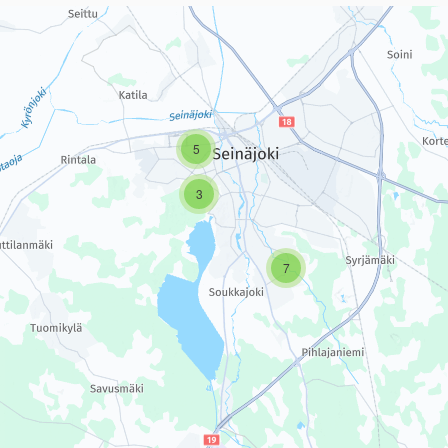
sivun tietueet karttapisteinä. Elementtiä voi käyttää ruudunlukijall
5
3
7