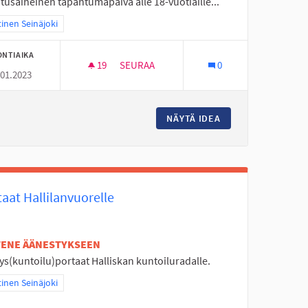
tusaiheinen tapahtumapäivä alle 18-vuotiaille...
aa tulokset teeman mukaan: Läntinen Seinäjoki
inen Seinäjoki
ONTIAIKA
19
19 SEURAAJAA
SEURAA
0
.01.2023
KALASTUSPÄIVÄN KAUTTA KESÄLOMALLE
AVA JÄÄ
NÄYTÄ IDEA
KALASTUSPÄIVÄN 
aat Hallilanvuorelle
ETENE ÄÄNESTYKSEEN
s(kuntoilu)portaat Halliskan kuntoiluradalle.
aa tulokset teeman mukaan: Läntinen Seinäjoki
inen Seinäjoki