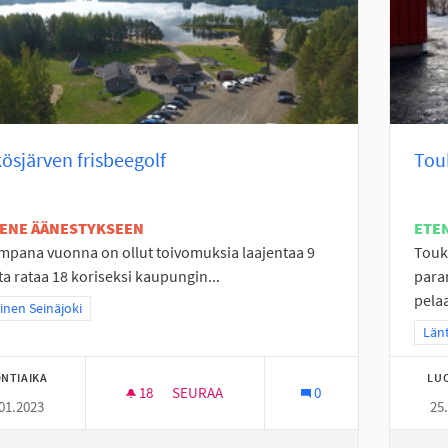
ösjärven frisbeegolf
Touk
TENE ÄÄNESTYKSEEN
ETE
pana vuonna on ollut toivomuksia laajentaa 9
Touk
ta rataa 18 koriseksi kaupungin...
para
pelaa
a tulokset teeman mukaan: Läntinen Seinäjoki
inen Seinäjoki
Raj
Länt
NTIAIKA
LU
18
18 SEURAAJAA
SEURAA
0
01.2023
25
KYRKÖSJÄRVEN FRISBEEGOLF