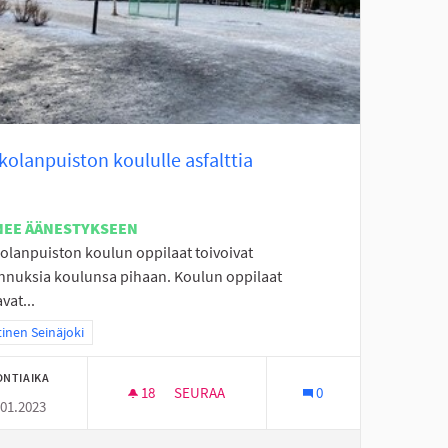
olanpuiston koululle asfalttia
NEE ÄÄNESTYKSEEN
olanpuiston koulun oppilaat toivoivat
nnuksia koulunsa pihaan. Koulun oppilaat
vat...
aa tulokset teeman mukaan: Läntinen Seinäjoki
inen Seinäjoki
ONTIAIKA
18
18 SEURAAJAA
SEURAA
0
.01.2023
TOUKOLANPUISTON KOULULLE ASFALTTIA