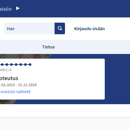
eisiin
Hae
Kirjaudu sisään
Tietoa
IHE 8 / 8
oteutus
.01.2023 - 31.12.2024
rosessin vaiheet