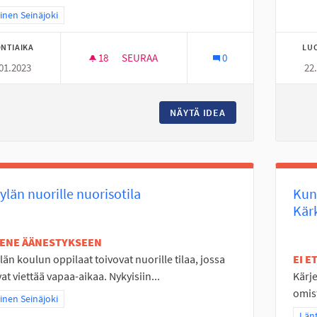
a tulokset teeman mukaan: Läntinen Seinäjoki
inen Seinäjoki
NTIAIKA
LU
18
18 SEURAAJAA
SEURAA
0
01.2023
22
KÄVELY-/PYÖRÄILYTIE KARVARINPUISTOON
NÄYTÄ IDEA
KÄVELY-/PYÖRÄILY
ylän nuorille nuorisotila
Kun
Kär
TENE ÄÄNESTYKSEEN
län koulun oppilaat toivovat nuorille tilaa, jossa
EI 
vat viettää vapaa-aikaa. Nykyisiin...
Kärje
omist
a tulokset teeman mukaan: Läntinen Seinäjoki
inen Seinäjoki
Raj
Länt