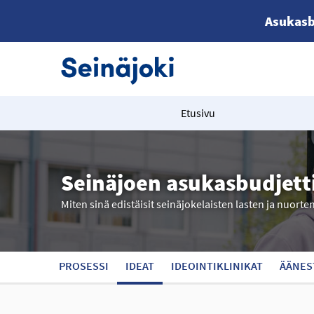
Asukasb
Etusivu
Seinäjoen asukasbudjett
Miten sinä edistäisit seinäjokelaisten lasten ja nuorte
PROSESSI
IDEAT
IDEOINTIKLINIKAT
ÄÄNES