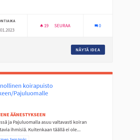
ONTIAIKA
19
19 SEURAAJAA
SEURAA
0
.01.2023
 SEDU ICT:LTÄ JOUPIN CITYMARKETIN SEDUUN
ALAKYLÄN KOULUN PIHAN KEHITTÄMINEN
TIE KARVARINPUISTOON SEDU ICT:LTÄ JOUPIN CITYMARKETIN SED
NÄYTÄ IDEA
ALAKYLÄN KOULUN
nollinen koirapuisto
keen/Pajuluomalle
ETENE ÄÄNESTYKSEEN
ssä ja Pajuluomalla asuu valtavasti koiran
avia ihmisiä. Kuitenkaan täällä ei ole...
aa tulokset teeman mukaan: Läntinen Seinäjoki
inen Seinäjoki