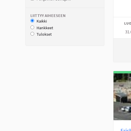
LIITTYY AIHEESEEN
Kaikki
LUO
Hankkeet
31.
Tulokset
Fris