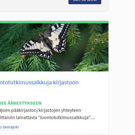
ntotutkimussalkkuja kirjastoon
NEE ÄÄNESTYKSEEN
äjoen pääkirjaston/kirjastojen yhteyteen
ttaisiin lainattavia "luontotutkimussalkkuja"....
aa tulokset teeman mukaan: Koko Seinäjoki
 Seinäjoki