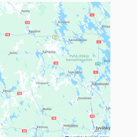
a, mutta se voi olla vaikeaselkoinen.
Leaflet
|
©
HERE maps