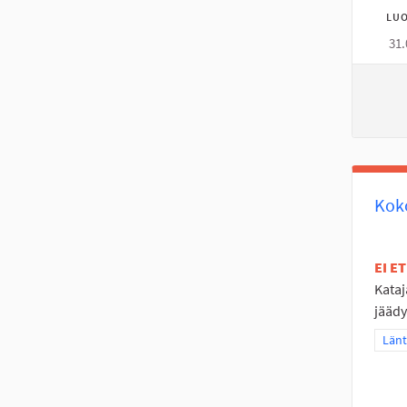
LUO
31.
Koko
EI E
Kataj
jäädy
Raja
Länt