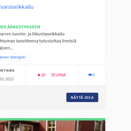
varsiseikkailu
NEE ÄÄNESTYKSEEN
arren luonto- ja liikuntaseikkailu
htuman tavoitteena tutustuttaa ihmisiä
joen...
a tulokset teeman mukaan: Eteläinen Seinäjoki
äinen Seinäjoki
ONTIAIKA
20
20 SEURAAJAA
SEURAA
0
.01.2023
KTIVITEETTEJA YLISTAROON
JOKIVARSISEIKKAILU
O JA MUITA KESÄISIÄ AKTIVITEETTEJA YLISTAROON
NÄYTÄ IDEA
JOKIVARSISEIKKAI