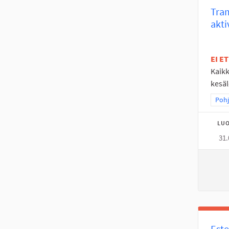
Tram
akti
EI E
Kaikk
kesäl
Raja
Pohj
LUO
31.
Este