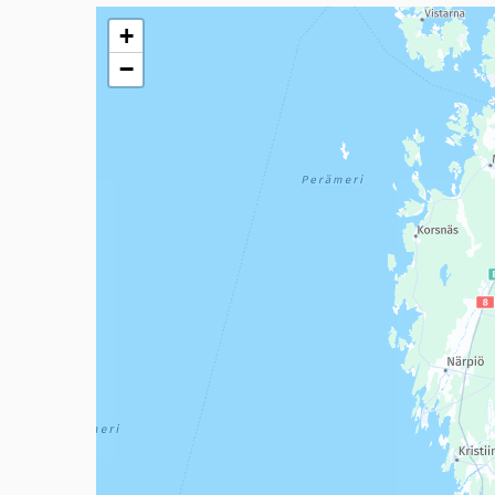
Seuraavassa elementissä on kartta, joka esittää tämän 
+
−