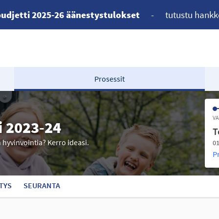
udjetti 2025-26 äänestystulokset
-
tutustu hankk
Prosessit
VA
i 2023-24
T
n hyvinvointia? Kerro ideasi.
01
P
TYS
SEURANTA