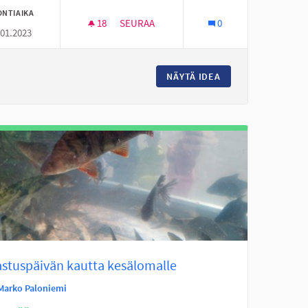
ONTIAIKA
18
18 SEURAAJAA
SEURAA
0
.01.2023
EITA
LUONTOTUTKIMUSSALKKUJA KIRJASTOO
EITA TUNTUVIA HIDASTEITA
NÄYTÄ IDEA
LUONTOTUTKIMUS
astuspäivän kautta kesälomalle
Marko Paloniemi