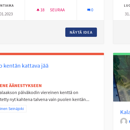
NTIAIKA
LU
18
18 SEURAAJAA
SEURAA
0
01.2023
31
SOLANONTIELLE USEITA TUNTUVIA HIDAST
NÄYTÄ IDEA
SOLANONTIELLE US
 kentän kattava jää
TENE ÄÄNESTYKSEEN
alaakson päiväkodin viereinen kenttä on
tetty nyt kahtena talvena vain puolen kentän...
a tulokset teeman mukaan: Läntinen Seinäjoki
inen Seinäjoki
Kal