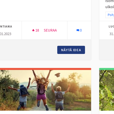
isom
ulkoi
Raj
Pohj
NTIAIKA
LU
18
18 SEURAAJAA
SEURAA
0
01.2023
31
DEFIBRILLAATTOREITA ASUNTOALUEILLE
NÄYTÄ IDEA
DEFIBRILLAATTORE