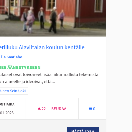
eriliuku Alaviitalan koulun kentälle
Eija Saariaho
NEE ÄÄNESTYKSEEN
laiset ovat toivoneet lisää liikunnallista tekemistä
n alueelle ja ideoivat, että...
a tulokset teeman mukaan: Eteläinen Seinäjoki
äinen Seinäjoki
ONTIAIKA
22
22 SEURAAJAA
SEURAA
0
.01.2023
VAIJERILIUKU ALAVIITALAN KOULUN KENT
ÄISELLE ALUEELLE
NÄYTÄ IDEA
VAIJERILIUKU ALA