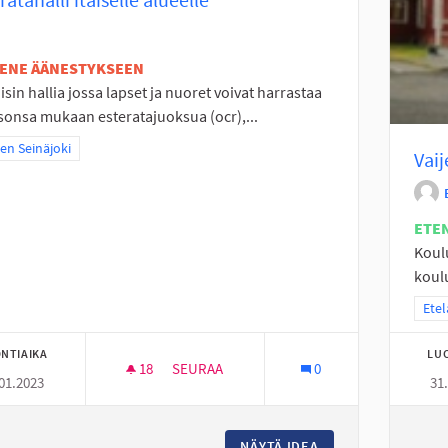
TENE ÄÄNESTYKSEEN
isin hallia jossa lapset ja nuoret voivat harrastaa
sonsa mukaan esteratajuoksua (ocr),...
a tulokset teeman mukaan: Itäinen Seinäjoki
nen Seinäjoki
Vaij
ETE
Koulu
koulu
Raja
Etel
NTIAIKA
LU
18
18 SEURAAJAA
SEURAA
0
01.2023
31
ESTERATAHALLI ITÄISELLE ALUEELLE
NÄYTÄ IDEA
ESTERATAHALLI IT