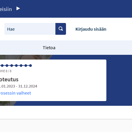
eisiin
Hae
Kirjaudu sisään
Tietoa
IHE 8 / 8
oteutus
.01.2023 - 31.12.2024
rosessin vaiheet