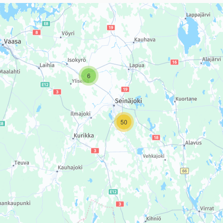
sivun tietueet karttapisteinä. Elementtiä voi käyttää ruudunlukijall
6
50