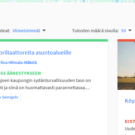
ideat:
Viimeisimmät
Tulosten määrä sivulla:
50
brillaattoreita asuntoalueille
Elina Hihnala-Mäkelä
NEE ÄÄNESTYKSEEN
joen kaupungin sydänturvallisuuden taso on
0 ja siinä on huomattavasti parannettavaa....
a tulokset teeman mukaan: Koko Seinäjoki
 Seinäjoki
Köys
EI 
Uudet