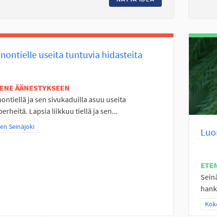
nontielle useita tuntuvia hidasteita
TENE ÄÄNESTYKSEEN
ontiellä ja sen sivukaduilla asuu useita
perheitä. Lapsia liikkuu tiellä ja sen...
a tulokset teeman mukaan: Itäinen Seinäjoki
nen Seinäjoki
Luo
ETE
Sein
hanki
Raj
Koko