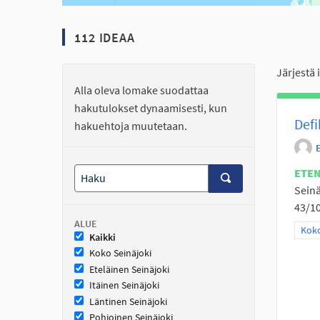
112 IDEAA
Järjestä 
Alla oleva lomake suodattaa
hakutulokset dynaamisesti, kun
Defi
hakuehtoja muutetaan.
ETE
Seinä
43/10
ALUE
Raja
Koko
Kaikki
Koko Seinäjoki
Eteläinen Seinäjoki
Itäinen Seinäjoki
Läntinen Seinäjoki
Pohjoinen Seinäjoki