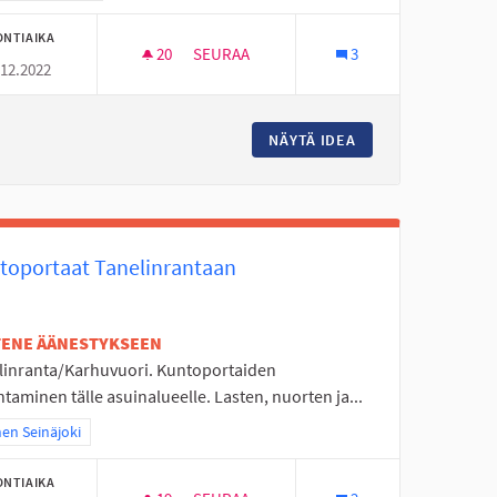
ONTIAIKA
20
20 SEURAAJAA
SEURAA
3
.12.2022
JOUTOMAAT KUKKANIITYIKSI
NÄYTÄ IDEA
JOUTOMAAT KUKKA
toportaat Tanelinrantaan
ETENE ÄÄNESTYKSEEN
linranta/Karhuvuori. Kuntoportaiden
taminen tälle asuinalueelle. Lasten, nuorten ja...
a tulokset teeman mukaan: Itäinen Seinäjoki
nen Seinäjoki
ONTIAIKA