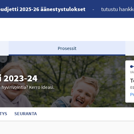
udjetti 2025-26 äänestystulokset
-
tutustu hankk
Prosessit
VA
i 2023-24
T
n hyvinvointia? Kerro ideasi.
01
P
TYS
SEURANTA