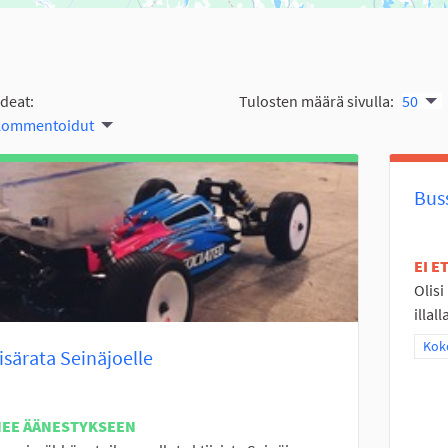
ideat:
Tulosten määrä sivulla:
50
 kommentoidut
Bus
EI 
Olisi
illal
Raj
Koko
isärata Seinäjoelle
NEE ÄÄNESTYKSEEN