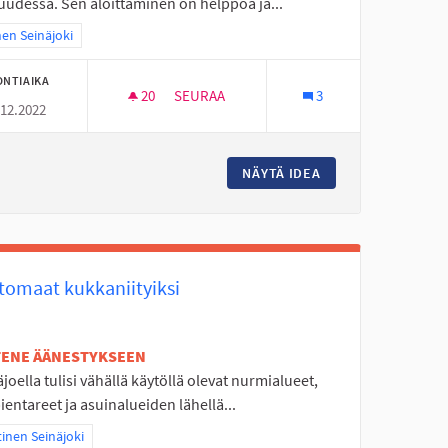
uudessa. Sen aloittaminen on helppoa ja...
a tulokset teeman mukaan: Itäinen Seinäjoki
nen Seinäjoki
ONTIAIKA
20
20 SEURAAJAA
SEURAA
3
.12.2022
TÄYSIMITTAINEN FRISBEEGOLFRATA PYÖR
PASKA
NÄYTÄ IDEA
TÄYSIMITTAINEN 
tomaat kukkaniityiksi
ETENE ÄÄNESTYKSEEN
joella tulisi vähällä käytöllä olevat nurmialueet,
ientareet ja asuinalueiden lähellä...
aa tulokset teeman mukaan: Läntinen Seinäjoki
inen Seinäjoki