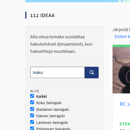
112 IDEAA
Järjestä 
Eniten
Alla oleva lomake suodattaa
hakutulokset dynaamisesti, kun
hakuehtoja muutetaan.
ALUE
Kaikki
RC s
Koko Seinäjoki
Eteläinen Seinäjoki
Itäinen Seinäjoki
Läntinen Seinäjoki
ETE
Pohjoinen Seinäjoki