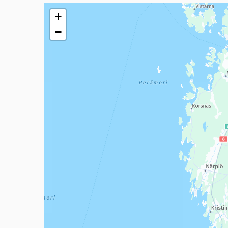
Seuraavassa elementissä on kartta, joka esittää tämän 
+
−