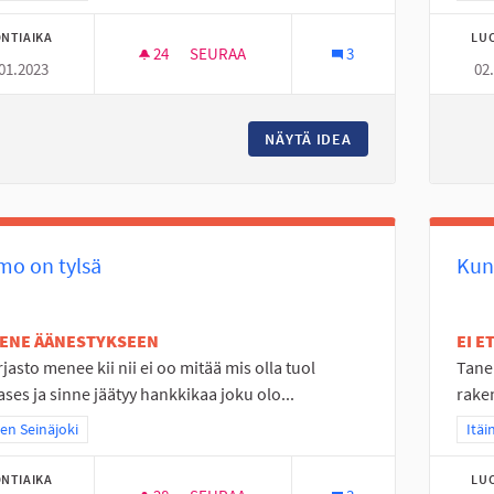
NTIAIKA
LU
24
24 SEURAAJAA
SEURAA
3
01.2023
02
NURMOON IDEOITA
NÄYTÄ IDEA
NURMOON IDEOITA
mo on tylsä
Kun
TENE ÄÄNESTYKSEEN
EI 
rjasto menee kii nii ei oo mitää mis olla tuol
Tane
ses ja sinne jäätyy hankkikaa joku olo...
raken
a tulokset teeman mukaan: Itäinen Seinäjoki
nen Seinäjoki
Raja
Itäi
NTIAIKA
LU