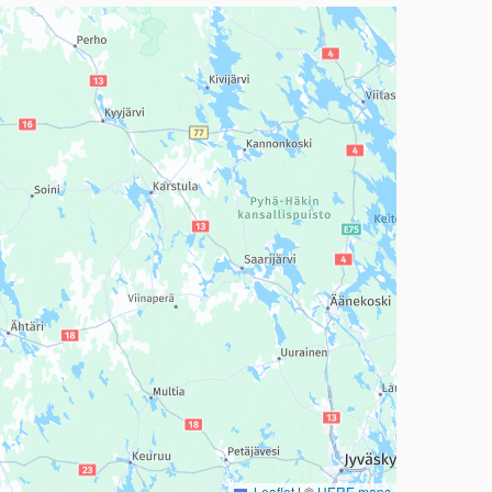
a, mutta se voi olla vaikeaselkoinen.
Leaflet
|
©
HERE maps