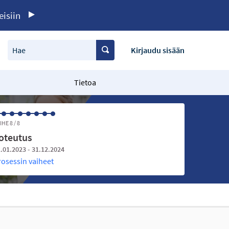
eisiin
Hae
Kirjaudu sisään
Tietoa
IHE 8 / 8
oteutus
.01.2023 - 31.12.2024
rosessin vaiheet