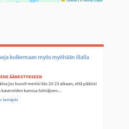
seja kulkemaan myös myöhään illalla
ETENE ÄÄNESTYKSEEN
 kiva jos bussit menisi klo 20-23 aikaan, että pääsisi
la kavereiden kanssa Seinäjoen...
aa tulokset teeman mukaan: Koko Seinäjoki
 Seinäjoki