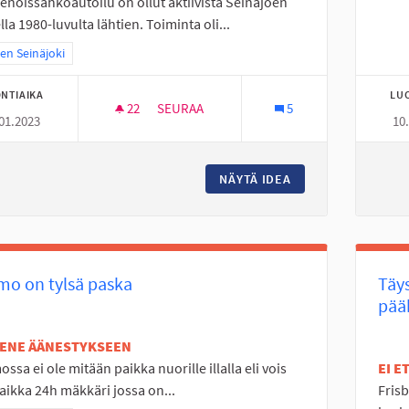
enoissähköautoilu on ollut aktiivista Seinäjoen
lla 1980-luvulta lähtien. Toiminta oli...
a tulokset teeman mukaan: Itäinen Seinäjoki
nen Seinäjoki
NTIAIKA
LU
22
22 SEURAAJAA
SEURAA
5
01.2023
10
RC SISÄRATA SEINÄJOELLE
NÄYTÄ IDEA
RC SISÄRATA SEIN
mo on tylsä paska
Täy
pää
TENE ÄÄNESTYKSEEN
ssa ei ole mitään paikka nuorille illalla eli vois
EI 
vaikka 24h mäkkäri jossa on...
Frisb