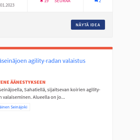
19
19 SEURAAJAA
SEURAA
2
.01.2023
KUNTOPORTAAT TANELINRANTAAN
NÄYTÄ IDEA
KUNTOPORTAAT T
seinäjoen agility-radan valaistus
ETENE ÄÄNESTYKSEEN
einäjoella, Sahatiellä, sijaitsevan koirien agility-
 valaiseminen. Alueella on jo...
a tulokset teeman mukaan: Eteläinen Seinäjoki
äinen Seinäjoki