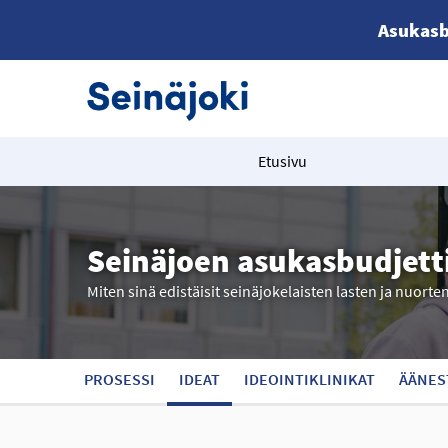
Asukasb
Etusivu
Seinäjoen asukasbudjett
Miten sinä edistäisit seinäjokelaisten lasten ja nuorte
PROSESSI
IDEAT
IDEOINTIKLINIKAT
ÄÄNES