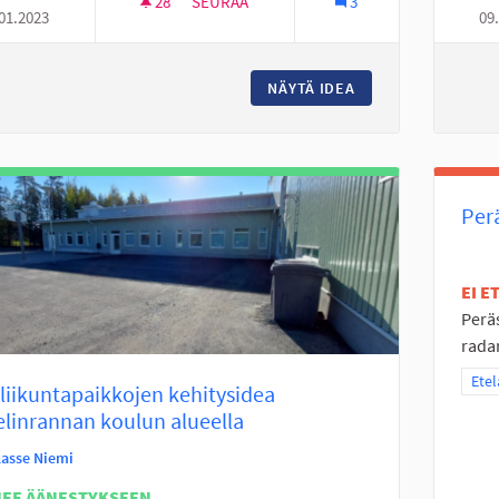
28
28 SEURAAJAA
SEURAA
3
01.2023
09
NURMO ON TYLSÄ
NÄYTÄ IDEA
NURMO ON TYLSÄ
Perä
EI 
Peräs
radan
Raja
Etel
liikuntapaikkojen kehitysidea
linrannan koulun alueella
Lasse Niemi
NEE ÄÄNESTYKSEEN