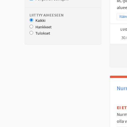
RC-pi
aluee
LIITTYY AIHEESEEN
Raja
Itäi
Kaikki
Hankkeet
LUO
Tulokset
30.
Nur
EI E
Nurmo
olla 