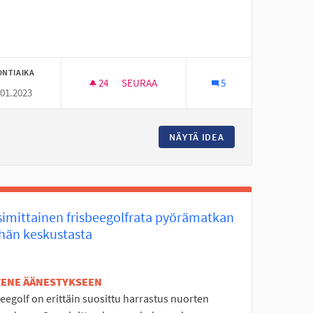
ONTIAIKA
24
24 SEURAAJAA
SEURAA
5
.01.2023
BUSSEJA KULKEMAAN MYÖS MYÖHÄÄN ILL
ÄJOELLE
NÄYTÄ IDEA
BUSSEJA KULKEMA
simittainen frisbeegolfrata pyörämatkan
hän keskustasta
ETENE ÄÄNESTYKSEEN
eegolf on erittäin suosittu harrastus nuorten