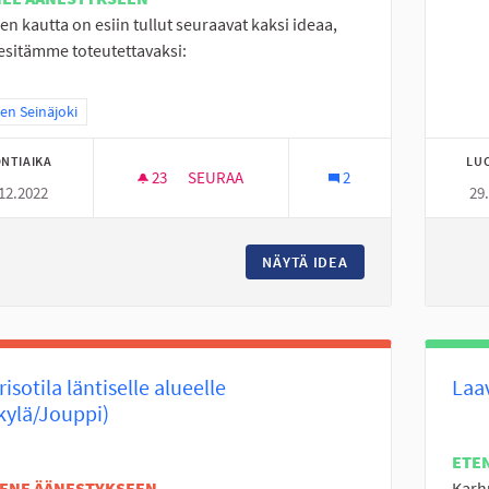
en kautta on esiin tullut seuraavat kaksi ideaa,
 esitämme toteutettavaksi:
a tulokset teeman mukaan: Itäinen Seinäjoki
nen Seinäjoki
NTIAIKA
LU
23
23 SEURAAJAA
SEURAA
2
12.2022
29
LÄHILIIKUNTAPAIKKOJEN KEHITYSIDEA T
NÄYTÄ IDEA
LÄHILIIKUNTAPAIK
isotila läntiselle alueelle
Laa
kylä/Jouppi)
ETE
TENE ÄÄNESTYKSEEN
Karh