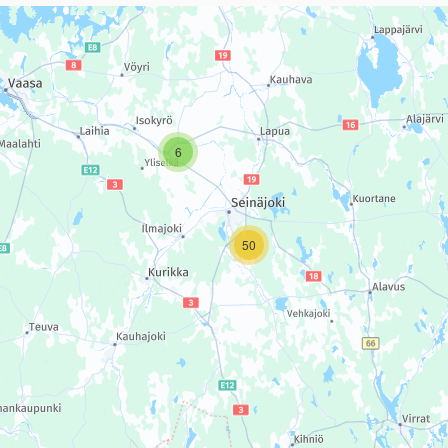
sivun tietueet karttapisteinä. Elementtiä voi käyttää ruudunlukijall
6
50