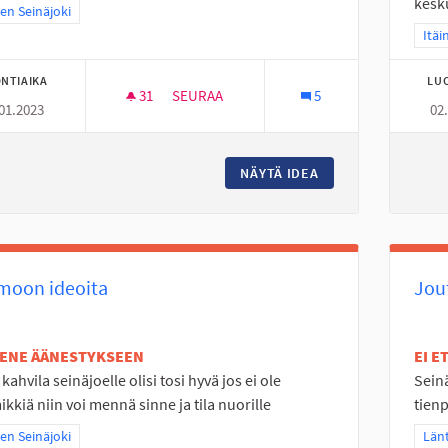
kesk
a tulokset teeman mukaan: Itäinen Seinäjoki
nen Seinäjoki
Raja
Itäi
NTIAIKA
LU
31
31 SEURAAJAA
SEURAA
5
01.2023
02
NURMO ON TYLSÄ PASKA
NÄYTÄ IDEA
NURMO ON TYLSÄ 
moon ideoita
Jou
TENE ÄÄNESTYKSEEN
EI 
 kahvila seinäjoelle olisi tosi hyvä jos ei ole
Seinä
kkiä niin voi mennä sinne ja tila nuorille
tienp
a tulokset teeman mukaan: Itäinen Seinäjoki
nen Seinäjoki
Raj
Länt