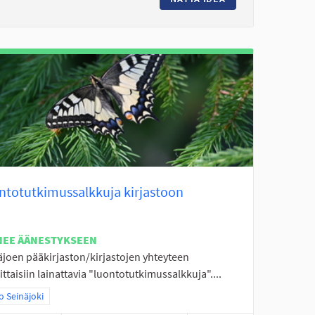
ntotutkimussalkkuja kirjastoon
NEE ÄÄNESTYKSEEN
äjoen pääkirjaston/kirjastojen yhteyteen
ttaisiin lainattavia "luontotutkimussalkkuja"....
aa tulokset teeman mukaan: Koko Seinäjoki
 Seinäjoki