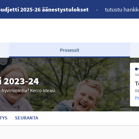
udjetti 2025-26 äänestystulokset
-
tutustu hankk
Prosessit
VA
i 2023-24
T
n hyvinvointia? Kerro ideasi.
01
P
TYS
SEURANTA