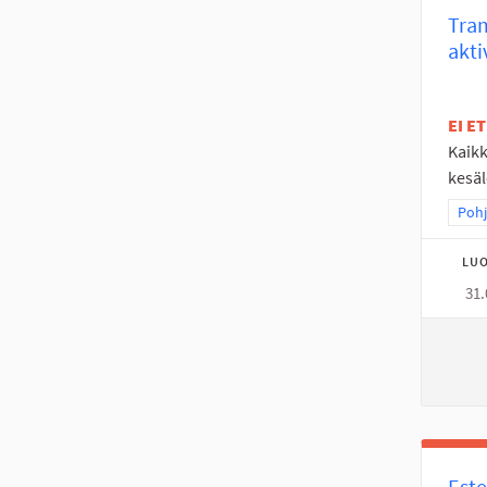
Tram
akti
EI E
Kaikk
kesäl
Raja
Pohj
LUO
31.
Este