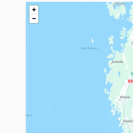
Seuraavassa elementissä on kartta, joka esittää tämän 
+
−