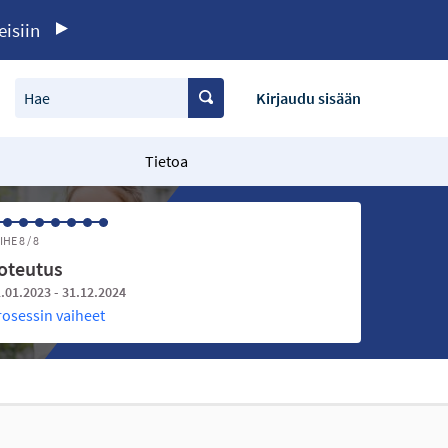
eisiin
Hae
Kirjaudu sisään
Tietoa
IHE 8 / 8
oteutus
.01.2023 - 31.12.2024
rosessin vaiheet