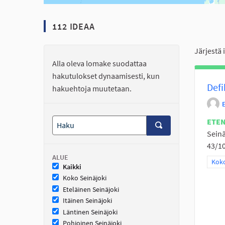
112 IDEAA
Järjestä 
Alla oleva lomake suodattaa
hakutulokset dynaamisesti, kun
Defi
hakuehtoja muutetaan.
ETE
Seinä
43/10
ALUE
Raja
Koko
Kaikki
Koko Seinäjoki
Eteläinen Seinäjoki
Itäinen Seinäjoki
Läntinen Seinäjoki
Pohjoinen Seinäjoki