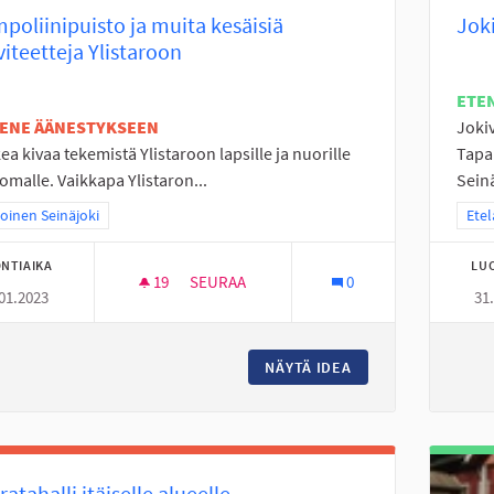
poliinipuisto ja muita kesäisiä
Joki
viteetteja Ylistaroon
ETE
TENE ÄÄNESTYKSEEN
Jokiv
ea kivaa tekemistä Ylistaroon lapsille ja nuorille
Tapa
omalle. Vaikkapa Ylistaron...
Seinä
a tulokset teeman mukaan: Pohjoinen Seinäjoki
oinen Seinäjoki
Raja
Etel
NTIAIKA
LU
19
19 SEURAAJAA
SEURAA
0
01.2023
31
TRAMPOLIINIPUISTO JA MUITA KESÄISIÄ A
NÄYTÄ IDEA
TRAMPOLIINIPUIST
ratahalli itäiselle alueelle