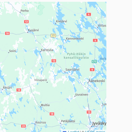
a, mutta se voi olla vaikeaselkoinen.
Leaflet
|
©
HERE maps