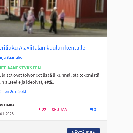
eriliuku Alaviitalan koulun kentälle
Eija Saariaho
NEE ÄÄNESTYKSEEN
laiset ovat toivoneet lisää liikunnallista tekemistä
n alueelle ja ideoivat, että...
a tulokset teeman mukaan: Eteläinen Seinäjoki
äinen Seinäjoki
ONTIAIKA
22
22 SEURAAJAA
SEURAA
0
.01.2023
VAIJERILIUKU ALAVIITALAN KOULUN KENT
ÄISELLE ALUEELLE
NÄYTÄ IDEA
VAIJERILIUKU ALA