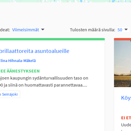
ideat:
Viimeisimmät
Tulosten määrä sivulla:
50
brillaattoreita asuntoalueille
Elina Hihnala-Mäkelä
NEE ÄÄNESTYKSEEN
joen kaupungin sydänturvallisuuden taso on
0 ja siinä on huomattavasti parannettavaa....
a tulokset teeman mukaan: Koko Seinäjoki
 Seinäjoki
Köys
EI 
Uudet