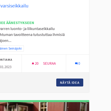
varsiseikkailu
NEE ÄÄNESTYKSEEN
arren luonto- ja liikuntaseikkailu
htuman tavoitteena tutustuttaa ihmisiä
joen...
a tulokset teeman mukaan: Eteläinen Seinäjoki
äinen Seinäjoki
ONTIAIKA
20
20 SEURAAJAA
SEURAA
0
.01.2023
KTIVITEETTEJA YLISTAROON
JOKIVARSISEIKKAILU
O JA MUITA KESÄISIÄ AKTIVITEETTEJA YLISTAROON
NÄYTÄ IDEA
JOKIVARSISEIKKAI