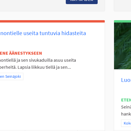
nontielle useita tuntuvia hidasteita
TENE ÄÄNESTYKSEEN
ontiellä ja sen sivukaduilla asuu useita
perheitä. Lapsia liikkuu tiellä ja sen...
a tulokset teeman mukaan: Itäinen Seinäjoki
nen Seinäjoki
Luo
ETE
Sein
hanki
Raj
Koko