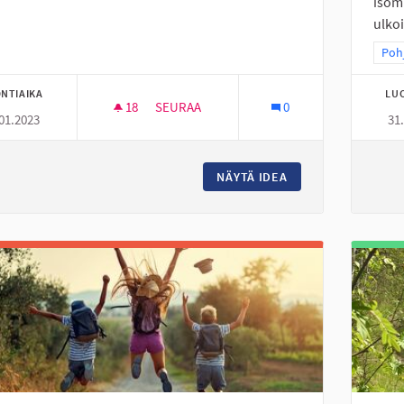
isom
ulkoi
Raj
Pohj
NTIAIKA
LU
18
18 SEURAAJAA
SEURAA
0
01.2023
31
DEFIBRILLAATTOREITA ASUNTOALUEILLE
NÄYTÄ IDEA
DEFIBRILLAATTORE