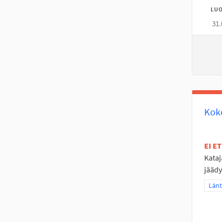
LUO
31.
Koko
EI E
Kataj
jäädy
Raja
Länt