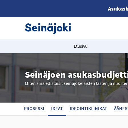
Asukasb
Etusivu
Seinäjoen asukasbudjett
Miten sinä edistäisit seinäjokelaisten lasten ja nuorte
PROSESSI
IDEAT
IDEOINTIKLINIKAT
ÄÄNES