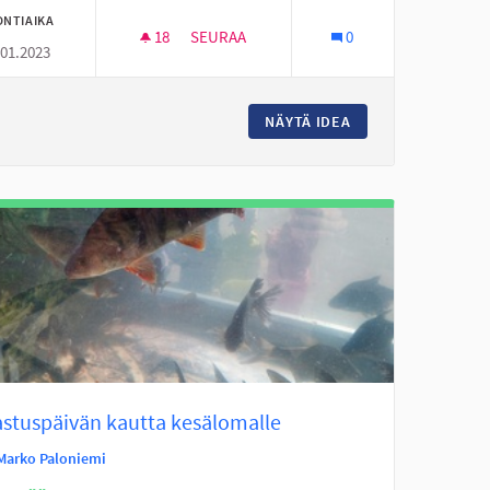
ONTIAIKA
18
18 SEURAAJAA
SEURAA
0
.01.2023
EITA
LUONTOTUTKIMUSSALKKUJA KIRJASTOO
EITA TUNTUVIA HIDASTEITA
NÄYTÄ IDEA
LUONTOTUTKIMUS
astuspäivän kautta kesälomalle
Marko Paloniemi