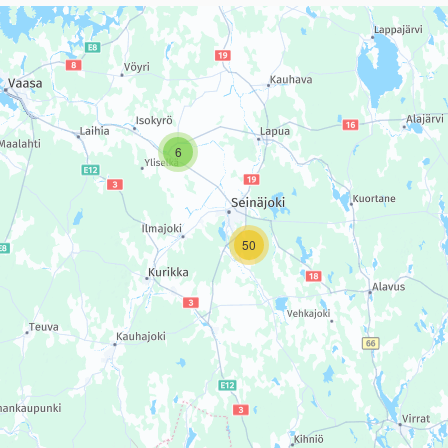
sivun tietueet karttapisteinä. Elementtiä voi käyttää ruudunlukijall
6
50