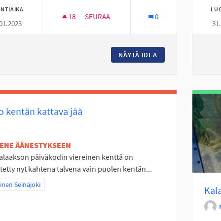
NTIAIKA
LU
18
18 SEURAAJAA
SEURAA
0
01.2023
31
SOLANONTIELLE USEITA TUNTUVIA HIDAST
NÄYTÄ IDEA
SOLANONTIELLE US
 kentän kattava jää
TENE ÄÄNESTYKSEEN
alaakson päiväkodin viereinen kenttä on
tetty nyt kahtena talvena vain puolen kentän...
a tulokset teeman mukaan: Läntinen Seinäjoki
inen Seinäjoki
Kal