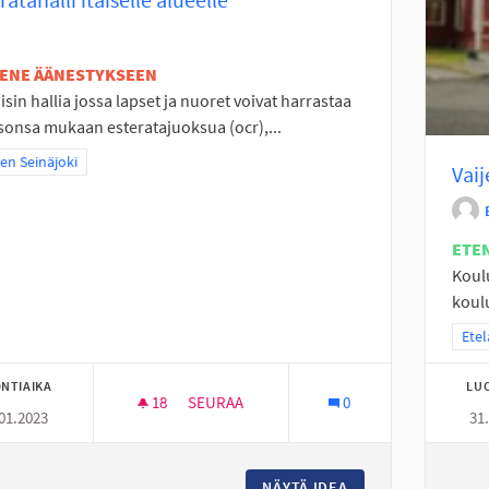
TENE ÄÄNESTYKSEEN
isin hallia jossa lapset ja nuoret voivat harrastaa
sonsa mukaan esteratajuoksua (ocr),...
a tulokset teeman mukaan: Itäinen Seinäjoki
nen Seinäjoki
Vaij
ETE
Koulu
koulu
Raja
Etel
NTIAIKA
LU
18
18 SEURAAJAA
SEURAA
0
01.2023
31
ESTERATAHALLI ITÄISELLE ALUEELLE
NÄYTÄ IDEA
ESTERATAHALLI IT