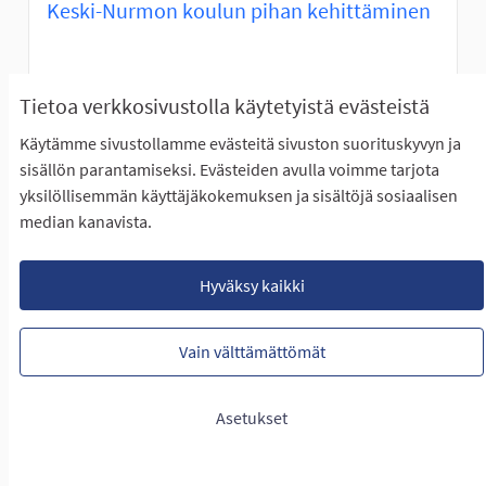
Keski-Nurmon koulun pihan kehittäminen
ETENEE ÄÄNESTYKSEEN
Tietoa verkkosivustolla käytetyistä evästeistä
Keski-Nurmon koulun oppilaskunnan hallitus esittää
seuraavanlaisia toiveita Keski-Nurmon koulun...
Käytämme sivustollamme evästeitä sivuston suorituskyvyn ja
sisällön parantamiseksi. Evästeiden avulla voimme tarjota
Rajaa tulokset teeman mukaan: Itäinen Seinäjoki
Itäinen Seinäjoki
yksilöllisemmän käyttäjäkokemuksen ja sisältöjä sosiaalisen
LUONTIAIKA
median kanavista.
20
20 SEURAAJAA
SEURAA
1
27.01.2023
KESKI-NURMON KOULUN PIHA
Hyväksy kaikki
NÄYTÄ IDEA
KESKI-N
Vain välttämättömät
Asetukset