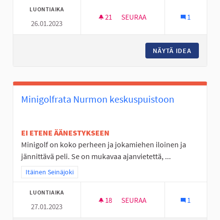
LUONTIAIKA
21
21 SEURAAJAA
SEURAA
1
26.01.2023
NUORTEN ILTOJA KAHVILOISSA
NÄYTÄ IDEA
NUORTEN
Minigolfrata Nurmon keskuspuistoon
EI ETENE ÄÄNESTYKSEEN
Minigolf on koko perheen ja jokamiehen iloinen ja
jännittävä peli. Se on mukavaa ajanvietettä, ...
Rajaa tulokset teeman mukaan: Itäinen Seinäjoki
Itäinen Seinäjoki
LUONTIAIKA
18
18 SEURAAJAA
SEURAA
1
27.01.2023
MINIGOLFRATA NURMON KESK