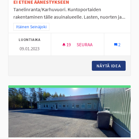
EI ETENE ÄÄNESTYKSEEN
Tanelinranta/Karhuvuori. Kuntoportaiden
rakentaminen tälle asuinalueelle. Lasten, nuorten ja...
Rajaa tulokset teeman mukaan: Itäinen Seinäjoki
Itäinen Seinäjoki
LUONTIAIKA
19
19 SEURAAJAA
SEURAA
2
09.01.2023
KUNTOPORTAAT TANELINRANT
NÄYTÄ IDEA
KUNTOP