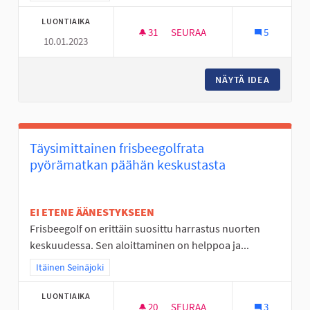
LUONTIAIKA
31
31 SEURAAJAA
SEURAA
5
10.01.2023
NURMO ON TYLSÄ PASKA
NÄYTÄ IDEA
NURMO O
Täysimittainen frisbeegolfrata
pyörämatkan päähän keskustasta
EI ETENE ÄÄNESTYKSEEN
Frisbeegolf on erittäin suosittu harrastus nuorten
keskuudessa. Sen aloittaminen on helppoa ja...
Rajaa tulokset teeman mukaan: Itäinen Seinäjoki
Itäinen Seinäjoki
LUONTIAIKA
20
20 SEURAAJAA
SEURAA
3