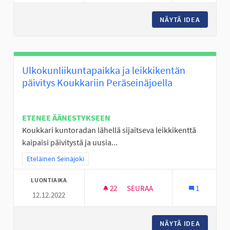
NÄYTÄ IDEA
FRISBEE
Ulkokunliikuntapaikka ja leikkikentän
päivitys Koukkariin Peräseinäjoella
ETENEE ÄÄNESTYKSEEN
Koukkari kuntoradan lähellä sijaitseva leikkikenttä
kaipaisi päivitystä ja uusia...
Rajaa tulokset teeman mukaan: Eteläinen Seinäjoki
Eteläinen Seinäjoki
LUONTIAIKA
22
22 SEURAAJAA
SEURAA
1
12.12.2022
ULKOKUNLIIKUNTAPAIKKA JA L
NÄYTÄ IDEA
ULKOKUN