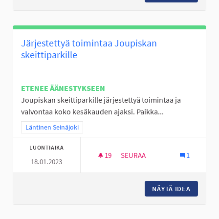
Järjestettyä toimintaa Joupiskan
skeittiparkille
ETENEE ÄÄNESTYKSEEN
Joupiskan skeittiparkille järjestettyä toimintaa ja
valvontaa koko kesäkauden ajaksi. Paikka...
Rajaa tulokset teeman mukaan: Läntinen Seinäjoki
Läntinen Seinäjoki
LUONTIAIKA
19
19 SEURAAJAA
SEURAA
1
18.01.2023
JÄRJESTETTYÄ TOIMINTAA JOU
NÄYTÄ IDEA
JÄRJEST