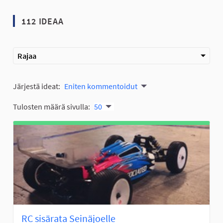
112 IDEAA
Rajaa
Järjestä ideat:
Eniten kommentoidut
Tulosten määrä sivulla:
50
RC sisärata Seinäjoelle