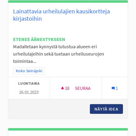
Lainattavia urheilulajien kausikortteja
kirjastoihin
ETENEE ÄÄNESTYKSEEN
Madalletaan kynnystä tutustua alueen eri
urheilulajeihin sekä tuetaan urheiluseurojen
toimintaa...
Rajaa tulokset teeman mukaan: Koko Seinäjoki
Koko Seinäjoki
LUONTIAIKA
18
18 SEURAAJAA
SEURAA
1
26.01.2023
LAINATTAVIA URHEILULAJIEN 
NÄYTÄ IDEA
LAINATT