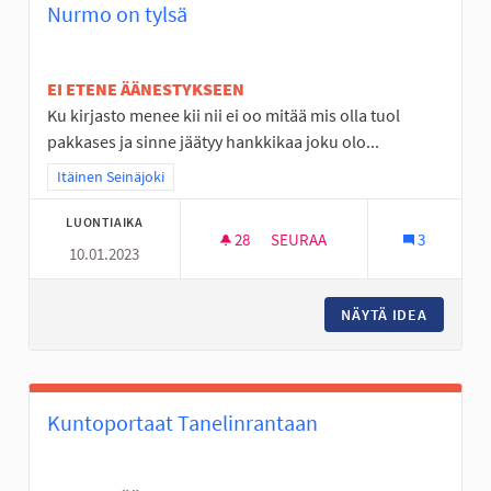
Nurmo on tylsä
EI ETENE ÄÄNESTYKSEEN
Ku kirjasto menee kii nii ei oo mitää mis olla tuol
pakkases ja sinne jäätyy hankkikaa joku olo...
Rajaa tulokset teeman mukaan: Itäinen Seinäjoki
Itäinen Seinäjoki
LUONTIAIKA
28
28 SEURAAJAA
SEURAA
3
10.01.2023
NURMO ON TYLSÄ
NÄYTÄ IDEA
NURMO 
Kuntoportaat Tanelinrantaan