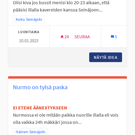
Olisi kiva jos bussit menisi klo 20-23 aikaan, että
pääsisi illalla kavereiden kanssa Seinäjoen...
Rajaa tulokset teeman mukaan: Koko Seinäjoki
Koko Seinäjoki
LUONTIAIKA
24
24 SEURAAJAA
SEURAA
5
10.01.2023
BUSSEJA KULKEMAAN MYÖS MY
NÄYTÄ IDEA
BUSSEJA
Nurmo on tylsä paska
EI ETENE ÄÄNESTYKSEEN
Nurmossa ei ole mitään paikka nuorille illalla eli vois
olla vaikka 24h mäkkäri jossa on...
Rajaa tulokset teeman mukaan: Itäinen Seinäjoki
Itäinen Seinäjoki