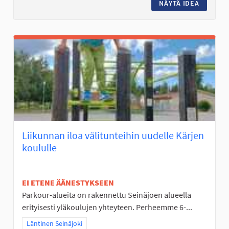
NÄYTÄ IDEA
LASTEN 
Liikunnan iloa välitunteihin uudelle Kärjen
koululle
EI ETENE ÄÄNESTYKSEEN
Parkour-alueita on rakennettu Seinäjoen alueella
erityisesti yläkoulujen yhteyteen. Perheemme 6-...
Rajaa tulokset teeman mukaan: Läntinen Seinäjoki
Läntinen Seinäjoki