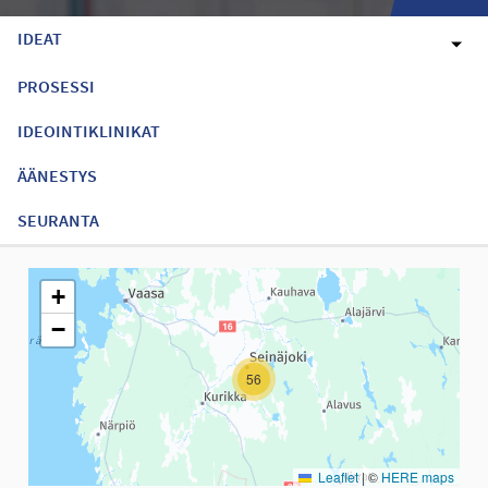
IDEAT
PROSESSI
IDEOINTIKLINIKAT
ÄÄNESTYS
SEURANTA
Seuraavassa elementissä on kartta, joka esittää tämän sivun tiet
+
−
56
Leaflet
|
©
HERE maps