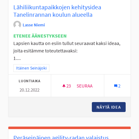
Lähiliikuntapaikkojen kehitysidea
Tanelinrannan koulun alueella
Lasse Niemi
ETENEE ÄÄNESTYKSEEN
Lapsien kautta on esiin tullut seuraavat kaksi ideaa,
joita esitämme toteutettavaksi:
1....
Rajaa tulokset teeman mukaan: Itäinen Seinäjoki
Itäinen Seinäjoki
LUONTIAIKA
23
23 SEURAAJAA
SEURAA
2
20.12.2022
LÄHILIIKUNTAPAIKKOJEN KEH
NÄYTÄ IDEA
LÄHILII
Peräseinäjoen agility-radan valaistus