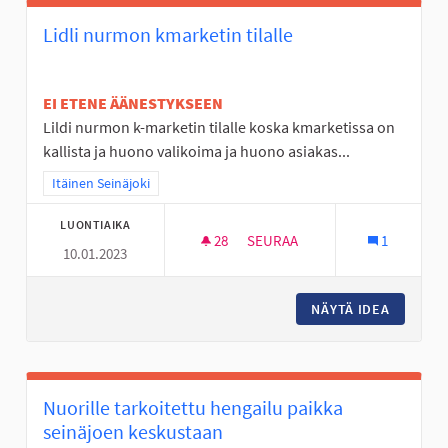
Lidli nurmon kmarketin tilalle
EI ETENE ÄÄNESTYKSEEN
Lildi nurmon k-marketin tilalle koska kmarketissa on
kallista ja huono valikoima ja huono asiakas...
Rajaa tulokset teeman mukaan: Itäinen Seinäjoki
Itäinen Seinäjoki
LUONTIAIKA
28
28 SEURAAJAA
SEURAA
1
10.01.2023
LIDLI NURMON KMARKETIN TIL
NÄYTÄ IDEA
LIDLI N
Nuorille tarkoitettu hengailu paikka
seinäjoen keskustaan