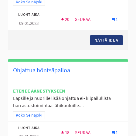
Rajaa tulokset teeman mukaan: Koko Seinäjoki
Koko Seinäjoki
LUONTIAIKA
20
20 SEURAAJAA
SEURAA
1
09.01.2023
TÄYSIMITTAINEN FRISBEEGOLF
NÄYTÄ IDEA
TÄYSIMI
Ohjattua höntsäpalloa
ETENEE ÄÄNESTYKSEEN
Lapsille ja nuorille lisää ohjattua ei- kilpailullista
harrastustoimintaa lähikouluille....
Rajaa tulokset teeman mukaan: Koko Seinäjoki
Koko Seinäjoki
LUONTIAIKA
18
18 SEURAAJAA
SEURAA
1