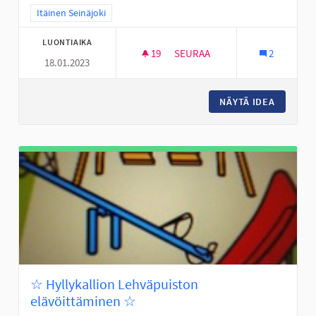
Rajaa tulokset teeman mukaan: Itäinen Seinäjoki
Itäinen Seinäjoki
LUONTIAIKA
19
19 SEURAAJAA
SEURAA
2
18.01.2023
LAAVU KARHUVUOREN LÄHELL
NÄYTÄ IDEA
LAAVU 
☆ Hyllykallion Lehväpuiston
elävöittäminen ☆