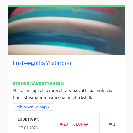
Frisbeegolfia Ylistaroon
ETENEE ÄÄNESTYKSEEN
Ylistaron lapset ja nuoret tarvitsevat lisää mukavia
harrastusmahdollisuuksia omalla kylällä....
Rajaa tulokset teeman mukaan: Pohjoinen Seinäjoki
Pohjoinen Seinäjoki
LUONTIAIKA
20
20 SEURAAJAA
SEURAA
1
27.01.2023
FRISBEEGOLFIA YLISTAROON