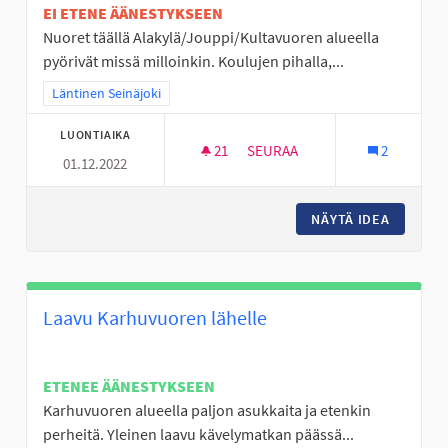
EI ETENE ÄÄNESTYKSEEN
Nuoret täällä Alakylä/Jouppi/Kultavuoren alueella
pyörivät missä milloinkin. Koulujen pihalla,...
Rajaa tulokset teeman mukaan: Läntinen Seinäjoki
Läntinen Seinäjoki
LUONTIAIKA
21
21 SEURAAJAA
SEURAA
2
01.12.2022
NUORISOTILA LÄNTISELLE ALUE
NÄYTÄ IDEA
NUORISO
Laavu Karhuvuoren lähelle
ETENEE ÄÄNESTYKSEEN
Karhuvuoren alueella paljon asukkaita ja etenkin
perheitä. Yleinen laavu kävelymatkan päässä...