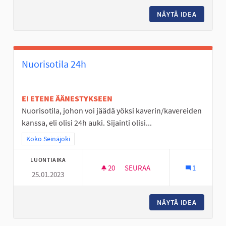
NÄYTÄ IDEA
MINIGO
Nuorisotila 24h
EI ETENE ÄÄNESTYKSEEN
Nuorisotila, johon voi jäädä yöksi kaverin/kavereiden
kanssa, eli olisi 24h auki. Sijainti olisi...
Rajaa tulokset teeman mukaan: Koko Seinäjoki
Koko Seinäjoki
LUONTIAIKA
20
20 SEURAAJAA
SEURAA
1
25.01.2023
NUORISOTILA 24H
NÄYTÄ IDEA
NUORISO