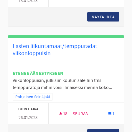
13.01.2023
OHJATTUA HÖNTSÄPALLOA
NÄYTÄ IDEA
OHJATT
Lasten liikuntamaat/temppuradat
viikonloppuisin
ETENEE ÄÄNESTYKSEEN
Viikonloppuisin, julkisiin koulun saleihin tms
temppuratoja mihin voisi ilmaiseksi mennä koko...
Rajaa tulokset teeman mukaan: Pohjoinen Seinäjoki
Pohjoinen Seinäjoki
LUONTIAIKA
18
18 SEURAAJAA
SEURAA
1
26.01.2023
LASTEN LIIKUNTAMAAT/TEMPP