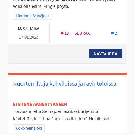
voisi olla esim. Pingis pöytä.
Rajaa tulokset teeman mukaan: Läntinen Seinäjoki
Läntinen Seinäjoki
LUONTIAIKA
19
19 SEURAAJAA
SEURAA
2
17.01.2023
NUORISO TILAT SEINÄJOELLE
NÄYTÄ IDEA
NUORISO
Nuorten iltoja kahviloissa ja ravintoloissa
EI ETENE ÄÄNESTYKSEEN
Toivoisin, että Seinäjoen asukasbudjetista
käytettäisiin rahaa "nuorten iltoihin". Ne olisivat...
Rajaa tulokset teeman mukaan: Koko Seinäjoki
Koko Seinäjoki