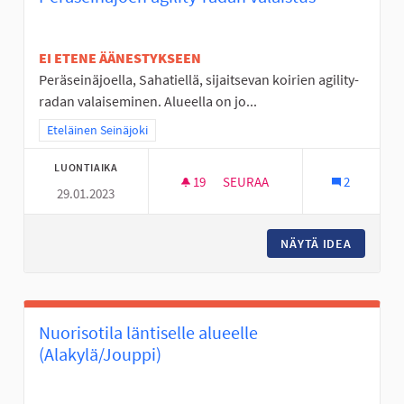
EI ETENE ÄÄNESTYKSEEN
Peräseinäjoella, Sahatiellä, sijaitsevan koirien agility-
radan valaiseminen. Alueella on jo...
Rajaa tulokset teeman mukaan: Eteläinen Seinäjoki
Eteläinen Seinäjoki
LUONTIAIKA
19
19 SEURAAJAA
SEURAA
2
29.01.2023
PERÄSEINÄJOEN AGILITY-RADA
NÄYTÄ IDEA
PERÄSEI
Nuorisotila läntiselle alueelle
(Alakylä/Jouppi)