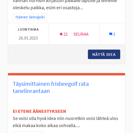
Vanhan nurmon kirjaston paikalle lapsille ja teineille
oleskelu paikka, esim eri osastoja...
Rajaa tulokset teeman mukaan: Itäinen Seinäjoki
Itäinen Seinäjoki
LUONTIAIKA
21
21 SEURAAJAA
SEURAA
1
26.01.2023
24/7 OLESKELU PAIKKA
NÄYTÄ IDEA
24/7 OL
Täysimittainen frisbeegolf rata
tanelinrantaan
EI ETENE ÄÄNESTYKSEEN
Se voisi olla hyvä idea niin nuoretkin voisi lähteä ulos
eikä makaa koko aikaa sohvalla....