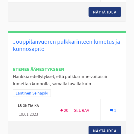
NÄYTÄ IDEA
ALAKYLÄ
Jouppilanvuoren pulkkarinteen lumetus ja
kunnosapito
ETENEE ÄÄNESTYKSEEN
Hankkia edellytykset, että pulkkarinne voitaisiin
lumettaa kunnolla, samalla tavalla kuin...
Rajaa tulokset teeman mukaan: Läntinen Seinäjoki
Läntinen Seinäjoki
LUONTIAIKA
20
20 SEURAAJAA
SEURAA
1
19.01.2023
JOUPPILANVUOREN PULKKARI
NÄYTÄ IDEA
JOUPPI