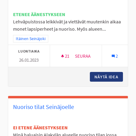
ETENEE ÄÄNESTYKSEEN
Lehväpuistossa leikkivät ja viettävät muutenkin aikaa
monet lapsiperheet ja nuoriso. Myös alueen...
Rajaa tulokset teeman mukaan: Itäinen Seinäjoki
Itäinen Seinäjoki
LUONTIAIKA
21
21 SEURAAJAA
SEURAA
2
26.01.2023
☆ HYLLYKALLION LEHVÄPUIST
NÄYTÄ IDEA
☆ HYLLY
Nuoriso tilat Seinäjoelle
EI ETENE ÄÄNESTYKSEEN
Minä haluaisin Alakylän alueelle nuoriso tilan jossa