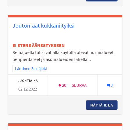
Joutomaat kukkaniityiksi
EI ETENE ÄÄNESTYKSEEN
Seinäjoella tulisi vähällä käytöllä olevat nurmialueet,
tienpientareet ja asuinalueiden lähellä...
Rajaa tulokset teeman mukaan: Läntinen Seinäjoki
Läntinen Seinäjoki
LUONTIAIKA
20
20 SEURAAJAA
SEURAA
3
02.12.2022
JOUTOMAAT KUKKANIITYIKSI
NÄYTÄ IDEA
JOUTOMA