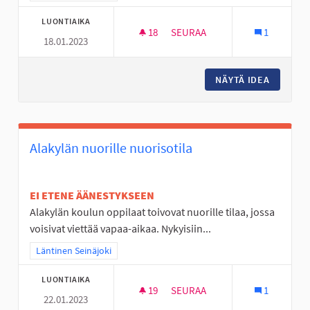
LUONTIAIKA
18
18 SEURAAJAA
SEURAA
1
18.01.2023
LIIKUNNAN ILOA VÄLITUNTEIH
NÄYTÄ IDEA
LIIKUNN
Alakylän nuorille nuorisotila
EI ETENE ÄÄNESTYKSEEN
Alakylän koulun oppilaat toivovat nuorille tilaa, jossa
voisivat viettää vapaa-aikaa. Nykyisiin...
Rajaa tulokset teeman mukaan: Läntinen Seinäjoki
Läntinen Seinäjoki
LUONTIAIKA
19
19 SEURAAJAA
SEURAA
1
22.01.2023
ALAKYLÄN NUORILLE NUORISO