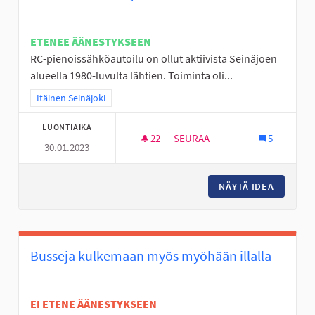
ETENEE ÄÄNESTYKSEEN
RC-pienoissähköautoilu on ollut aktiivista Seinäjoen
alueella 1980-luvulta lähtien. Toiminta oli...
Rajaa tulokset teeman mukaan: Itäinen Seinäjoki
Itäinen Seinäjoki
LUONTIAIKA
22
22 SEURAAJAA
SEURAA
5
30.01.2023
RC SISÄRATA SEINÄJOELLE
NÄYTÄ IDEA
RC SISÄ
Busseja kulkemaan myös myöhään illalla
EI ETENE ÄÄNESTYKSEEN