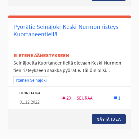
Pyörätie Seinäjoki-Keski-Nurmon risteys
Kuortaneentiellä
EI ETENE ÄÄNESTYKSEEN
Seinäjoelta Kuortaneentiellä olevaan Keski-Nurmon
tien risteykseen saakka pyörätie. Tällöin olisi...
Rajaa tulokset teeman mukaan: Itäinen Seinäjoki
Itäinen Seinäjoki
LUONTIAIKA
20
20 SEURAAJAA
SEURAA
1
01.12.2022
PYÖRÄTIE SEINÄJOKI-KESKI-
NÄYTÄ IDEA
PYÖRÄTI