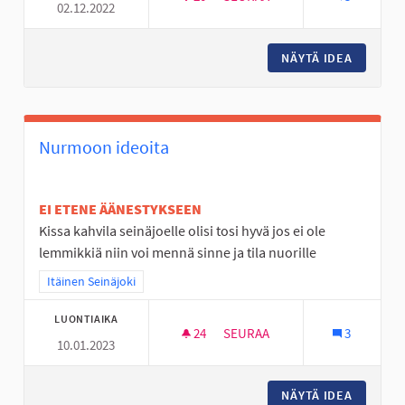
02.12.2022
TÄYSIMITTAINEN FRISBEEGOL
NÄYTÄ IDEA
TÄYSIMI
Nurmoon ideoita
EI ETENE ÄÄNESTYKSEEN
Kissa kahvila seinäjoelle olisi tosi hyvä jos ei ole
lemmikkiä niin voi mennä sinne ja tila nuorille
Rajaa tulokset teeman mukaan: Itäinen Seinäjoki
Itäinen Seinäjoki
LUONTIAIKA
24
24 SEURAAJAA
SEURAA
3
10.01.2023
NURMOON IDEOITA
NÄYTÄ IDEA
NURMOO