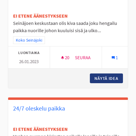
EI ETENE ÄÄNESTYKSEEN
Seinäjoen keskustaan olis kiva saada joku hengailu
paikka nuorille johon kuuluisi sisä ja ulko...
Rajaa tulokset teeman mukaan: Koko Seinäjoki
Koko Seinäjoki
LUONTIAIKA
20
20 SEURAAJAA
SEURAA
1
26.01.2023
NUORILLE TARKOITETTU HENG
NÄYTÄ IDEA
NUORILL
24/7 oleskelu paikka
EI ETENE ÄÄNESTYKSEEN