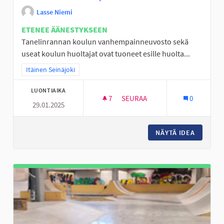
Lasse Niemi
ETENEE ÄÄNESTYKSEEN
Tanelinrannan koulun vanhempainneuvosto sekä
useat koulun huoltajat ovat tuoneet esille huolta...
Rajaa tulokset teeman mukaan: Itäinen Seinäjoki
Itäinen Seinäjoki
LUONTIAIKA
7
7 SEURAAJAA
SEURAA
0
29.01.2025
TANELINRANNAN SUOJATEIDEN
NÄYTÄ IDEA
TANELIN