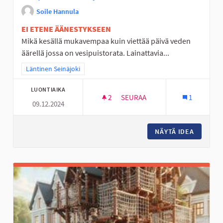
Soile Hannula
EI ETENE ÄÄNESTYKSEEN
Mikä kesällä mukavempaa kuin viettää päivä veden
äärellä jossa on vesipuistorata. Lainattavia...
Rajaa tulokset teeman mukaan: Läntinen Seinäjoki
Läntinen Seinäjoki
LUONTIAIKA
2
2 SEURAAJAA
SEURAA
1
09.12.2024
VESIPUISTO/RATA KYRKKÄRILL
NÄYTÄ IDEA
VESIPUI