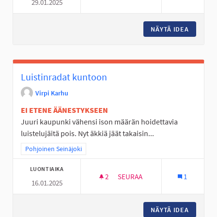
29.01.2025
LIIKUNTAVÄLINEITÄ ALAKYLÄN
NÄYTÄ IDEA
LIIKUNT
Luistinradat kuntoon
Virpi Karhu
EI ETENE ÄÄNESTYKSEEN
Juuri kaupunki vähensi ison määrän hoidettavia
luistelujäitä pois. Nyt äkkiä jäät takaisin...
Rajaa tulokset teeman mukaan: Pohjoinen Seinäjoki
Pohjoinen Seinäjoki
LUONTIAIKA
2
2 SEURAAJAA
SEURAA
1
16.01.2025
LUISTINRADAT KUNTOON
NÄYTÄ IDEA
LUISTI