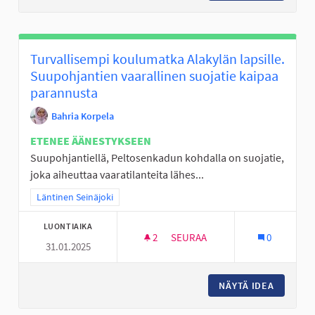
Turvallisempi koulumatka Alakylän lapsille.
Suupohjantien vaarallinen suojatie kaipaa
parannusta
Bahria Korpela
ETENEE ÄÄNESTYKSEEN
Suupohjantiellä, Peltosenkadun kohdalla on suojatie,
joka aiheuttaa vaaratilanteita lähes...
Rajaa tulokset teeman mukaan: Läntinen Seinäjoki
Läntinen Seinäjoki
LUONTIAIKA
2
2 SEURAAJAA
SEURAA
0
31.01.2025
TURVALLISEMPI KOULUMATKA A
NÄYTÄ IDEA
TURVALL