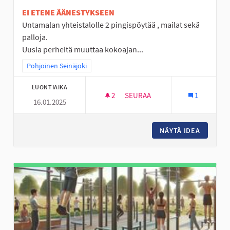
EI ETENE ÄÄNESTYKSEEN
Untamalan yhteistalolle 2 pingispöytää , mailat sekä
palloja.
Uusia perheitä muuttaa kokoajan...
Rajaa tulokset teeman mukaan: Pohjoinen Seinäjoki
Pohjoinen Seinäjoki
LUONTIAIKA
2
2 SEURAAJAA
SEURAA
1
16.01.2025
PINGISPÖYTÄ YHTEISTALOLLE
NÄYTÄ IDEA
PINGISP