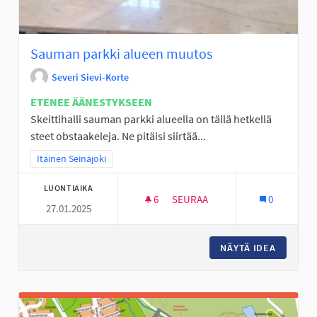
Sauman parkki alueen muutos
Severi Sievi-Korte
ETENEE ÄÄNESTYKSEEN
Skeittihalli sauman parkki alueella on tällä hetkellä
steet obstaakeleja. Ne pitäisi siirtää...
Rajaa tulokset teeman mukaan: Itäinen Seinäjoki
Itäinen Seinäjoki
LUONTIAIKA
6
6 SEURAAJAA
SEURAA
0
27.01.2025
SAUMAN PARKKI ALU
NÄYTÄ IDEA
SAUMAN