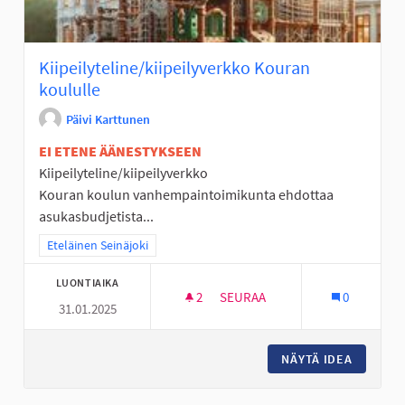
Kiipeilyteline/kiipeilyverkko Kouran
koululle
Päivi Karttunen
EI ETENE ÄÄNESTYKSEEN
Kiipeilyteline/kiipeilyverkko
Kouran koulun vanhempaintoimikunta ehdottaa
asukasbudjetista...
Rajaa tulokset teeman mukaan: Eteläinen Seinäjoki
Eteläinen Seinäjoki
LUONTIAIKA
2
2 SEURAAJAA
SEURAA
0
31.01.2025
KIIPEILYTELINE/KIIPEILYVER
NÄYTÄ IDEA
KIIPEIL