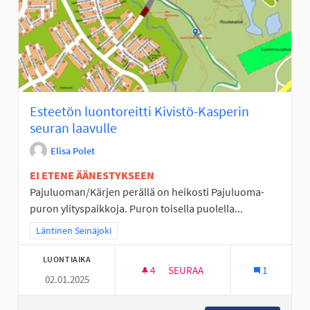
Esteetön luontoreitti Kivistö-Kasperin
seuran laavulle
Elisa Polet
EI ETENE ÄÄNESTYKSEEN
Pajuluoman/Kärjen perällä on heikosti Pajuluoma-
puron ylityspaikkoja. Puron toisella puolella...
Rajaa tulokset teeman mukaan: Läntinen Seinäjoki
Läntinen Seinäjoki
LUONTIAIKA
4
4 SEURAAJAA
SEURAA
1
02.01.2025
ESTEETÖN LUONTOREITTI KIV