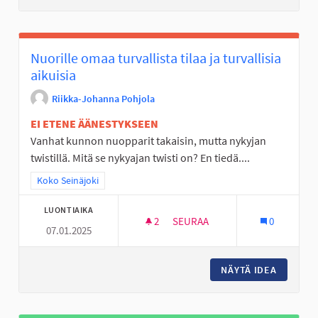
Nuorille omaa turvallista tilaa ja turvallisia
aikuisia
Riikka-Johanna Pohjola
EI ETENE ÄÄNESTYKSEEN
Vanhat kunnon nuopparit takaisin, mutta nykyjan
twistillä. Mitä se nykyajan twisti on? En tiedä....
Rajaa tulokset teeman mukaan: Koko Seinäjoki
Koko Seinäjoki
LUONTIAIKA
2
2 SEURAAJAA
SEURAA
0
07.01.2025
NUORILLE OMAA TURVALLISTA TI
NÄYTÄ IDEA
NUORILL