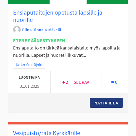
Ensiaputaitojen opetusta lapsille ja
nuorille
Elina Hihnala-Mäkelä
ETENEE ÄÄNESTYKSEEN
Ensiaputaito on tärkeä kansalaistaito myös lapsilla ja
nuorilla. Lapset ja nuoret liikkuvat...
Rajaa tulokset teeman mukaan: Koko Seinäjoki
Koko Seinäjoki
LUONTIAIKA
2
2 SEURAAJAA
SEURAA
0
31.01.2025
ENSIAPUTAITOJEN OPETUSTA L
NÄYTÄ IDEA
ENSIAPU
Vesipuisto/rata Kyrkkärille