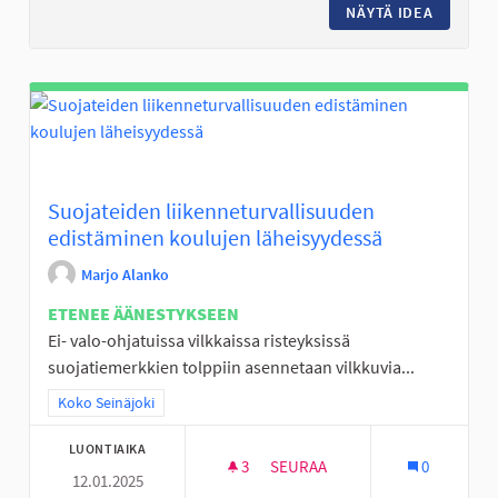
NÄYTÄ IDEA
ESTEETÖ
Suojateiden liikenneturvallisuuden
edistäminen koulujen läheisyydessä
Marjo Alanko
ETENEE ÄÄNESTYKSEEN
Ei- valo-ohjatuissa vilkkaissa risteyksissä
suojatiemerkkien tolppiin asennetaan vilkkuvia...
Rajaa tulokset teeman mukaan: Koko Seinäjoki
Koko Seinäjoki
LUONTIAIKA
3
3 SEURAAJAA
SEURAA
0
12.01.2025
SUOJATEIDEN LIIKENNETURVA