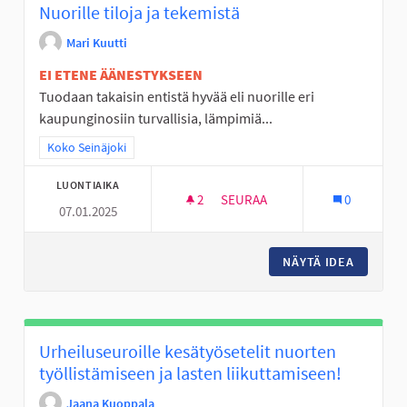
Nuorille tiloja ja tekemistä
Mari Kuutti
EI ETENE ÄÄNESTYKSEEN
Tuodaan takaisin entistä hyvää eli nuorille eri
kaupunginosiin turvallisia, lämpimiä...
Rajaa tulokset teeman mukaan: Koko Seinäjoki
Koko Seinäjoki
LUONTIAIKA
2
2 SEURAAJAA
SEURAA
0
07.01.2025
NUORILLE TILOJA JA TEKEMIST
NÄYTÄ IDEA
NUORILL
Urheiluseuroille kesätyösetelit nuorten
työllistämiseen ja lasten liikuttamiseen!
Jaana Kuoppala