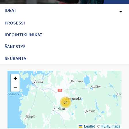
IDEAT
PROSESSI
IDEOINTIKLINIKAT
ÄÄNESTYS
SEURANTA
Seuraavassa elementissä on kartta, joka esittää tämän sivun tiet
+
−
64
Leaflet
|
©
HERE maps