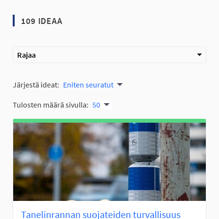
109 IDEAA
Rajaa
Järjestä ideat:
Eniten seuratut
Tulosten määrä sivulla:
50
Tanelinrannan suojateiden turvallisuus