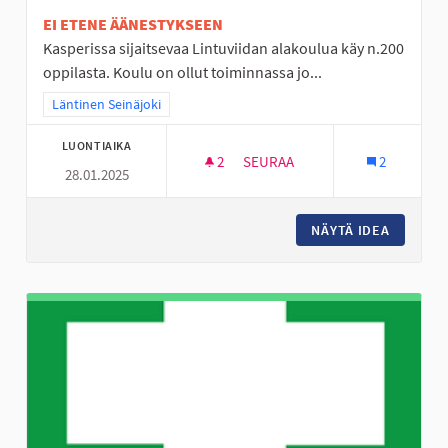
EI ETENE ÄÄNESTYKSEEN
Kasperissa sijaitsevaa Lintuviidan alakoulua käy n.200
oppilasta. Koulu on ollut toiminnassa jo...
Rajaa tulokset teeman mukaan: Läntinen Seinäjoki
Läntinen Seinäjoki
LUONTIAIKA
2
2 SEURAAJAA
SEURAA
2
28.01.2025
LINTUVIIDAN ALAKOULULAISIL
NÄYTÄ IDEA
LINTUVI