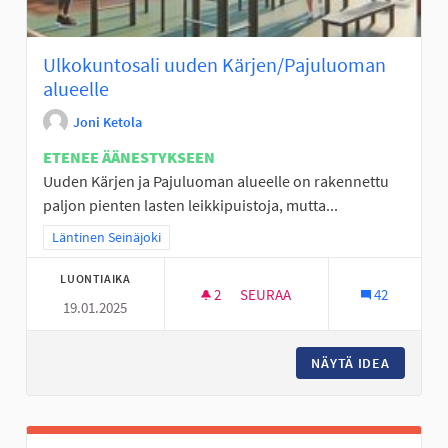
Ulkokuntosali uuden Kärjen/Pajuluoman
alueelle
Joni Ketola
ETENEE ÄÄNESTYKSEEN
Uuden Kärjen ja Pajuluoman alueelle on rakennettu
paljon pienten lasten leikkipuistoja, mutta...
Rajaa tulokset teeman mukaan: Läntinen Seinäjoki
Läntinen Seinäjoki
LUONTIAIKA
2
2 SEURAAJAA
SEURAA
42
19.01.2025
ULKOKUNTOSALI UUDEN KÄRJ
NÄYTÄ IDEA
ULKOKU