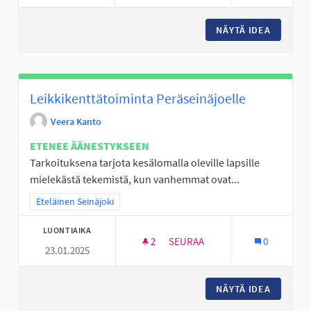
NÄYTÄ IDEA
KORIPAL
Leikkikenttätoiminta Peräseinäjoelle
Veera Kanto
ETENEE ÄÄNESTYKSEEN
Tarkoituksena tarjota kesälomalla oleville lapsille
mielekästä tekemistä, kun vanhemmat ovat...
Rajaa tulokset teeman mukaan: Eteläinen Seinäjoki
Eteläinen Seinäjoki
LUONTIAIKA
2
2 SEURAAJAA
SEURAA
0
23.01.2025
LEIKKIKENTTÄTOIMINTA PERÄS
NÄYTÄ IDEA
LEIKKIK