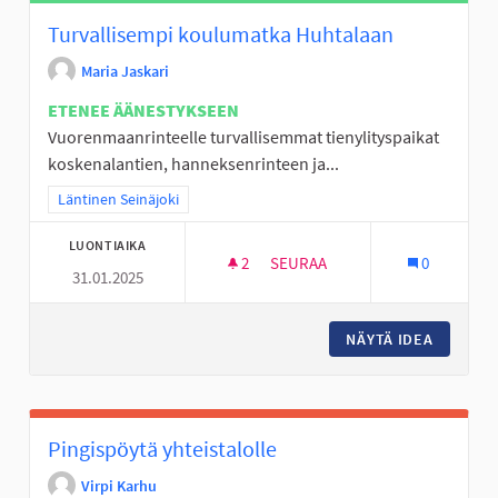
Turvallisempi koulumatka Huhtalaan
Maria Jaskari
ETENEE ÄÄNESTYKSEEN
Vuorenmaanrinteelle turvallisemmat tienylityspaikat
koskenalantien, hanneksenrinteen ja...
Rajaa tulokset teeman mukaan: Läntinen Seinäjoki
Läntinen Seinäjoki
LUONTIAIKA
2
2 SEURAAJAA
SEURAA
0
31.01.2025
TURVALLISEMPI KOULUMATKA
NÄYTÄ IDEA
TURVAL
Pingispöytä yhteistalolle
Virpi Karhu