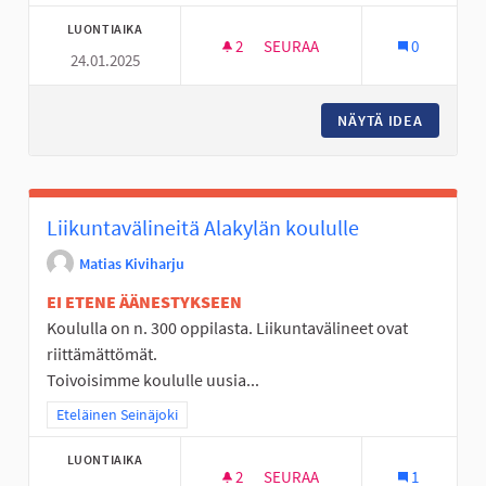
LUONTIAIKA
2
2 SEURAAJAA
SEURAA
0
24.01.2025
WC LIIKENNE- JA FIILISPUIST
NÄYTÄ IDEA
WC LIIK
Liikuntavälineitä Alakylän koululle
Matias Kiviharju
EI ETENE ÄÄNESTYKSEEN
Koululla on n. 300 oppilasta. Liikuntavälineet ovat
riittämättömät.
Toivoisimme koululle uusia...
Rajaa tulokset teeman mukaan: Eteläinen Seinäjoki
Eteläinen Seinäjoki
LUONTIAIKA
2
2 SEURAAJAA
SEURAA
1