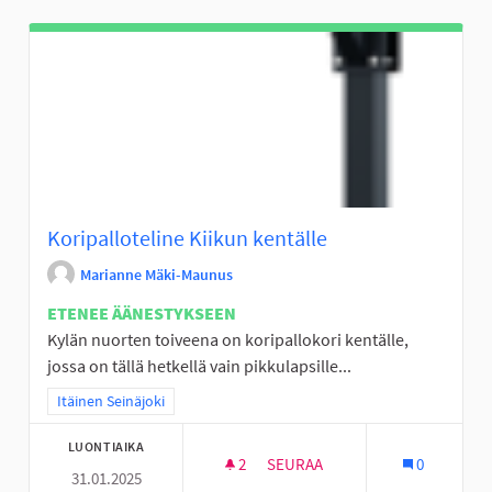
Koripalloteline Kiikun kentälle
Marianne Mäki-Maunus
ETENEE ÄÄNESTYKSEEN
Kylän nuorten toiveena on koripallokori kentälle,
jossa on tällä hetkellä vain pikkulapsille...
Rajaa tulokset teeman mukaan: Itäinen Seinäjoki
Itäinen Seinäjoki
LUONTIAIKA
2
2 SEURAAJAA
SEURAA
0
31.01.2025
KORIPALLOTELINE KIIKUN KEN