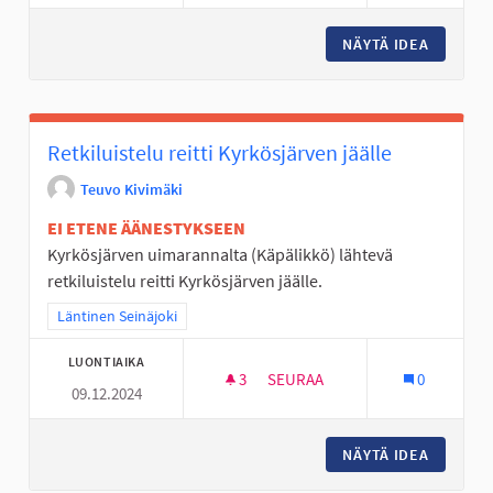
NÄYTÄ IDEA
SUOJATE
Retkiluistelu reitti Kyrkösjärven jäälle
Teuvo Kivimäki
EI ETENE ÄÄNESTYKSEEN
Kyrkösjärven uimarannalta (Käpälikkö) lähtevä
retkiluistelu reitti Kyrkösjärven jäälle.
Rajaa tulokset teeman mukaan: Läntinen Seinäjoki
Läntinen Seinäjoki
LUONTIAIKA
3
3 SEURAAJAA
SEURAA
0
09.12.2024
RETKILUISTELU REITTI KYRKÖ
NÄYTÄ IDEA
RETKILU