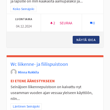
ja lapsille on mm kaakaota aamupalaksi ja...
Rajaa tulokset teeman mukaan: Koko Seinäjoki
Koko Seinäjoki
LUONTIAIKA
2
2 SEURAAJAA
SEURAA
0
04.12.2024
EI LISÄTTYÄ SOKERIA - VÄLIPA
NÄYTÄ IDEA
EI LISÄ
Wc liikenne- ja fiilispuistoon
Minna Rukkila
EI ETENE ÄÄNESTYKSEEN
Seinäjoen liikennepuistoon on kaivattu nyt
useamman vuoden ajan vessaa yleiseen käyttöön,
niin...
Rajaa tulokset teeman mukaan: Läntinen Seinäjoki
Läntinen Seinäjoki