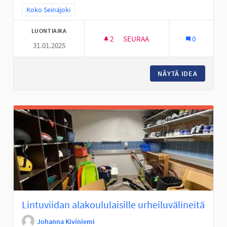
Rajaa tulokset teeman mukaan: Koko Seinäjoki
Koko Seinäjoki
LUONTIAIKA
2
2 SEURAAJAA
SEURAA
0
31.01.2025
PERUSOPETUKSEN KOULUJEN 
NÄYTÄ IDEA
PERUSOP
Lintuviidan alakoululaisille urheiluvälineitä
Johanna Kiviniemi