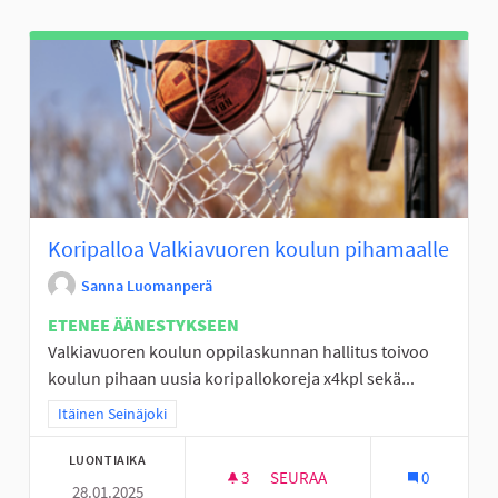
Koripalloa Valkiavuoren koulun pihamaalle
Sanna Luomanperä
ETENEE ÄÄNESTYKSEEN
Valkiavuoren koulun oppilaskunnan hallitus toivoo
koulun pihaan uusia koripallokoreja x4kpl sekä...
Rajaa tulokset teeman mukaan: Itäinen Seinäjoki
Itäinen Seinäjoki
LUONTIAIKA
3
3 SEURAAJAA
SEURAA
0
28.01.2025
KORIPALLOA VALKIAVUOREN K