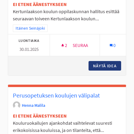
EI ETENE ÄÄNESTYKSEEN
Kertunlaakson koulun oppilaskunnan hallitus esittää
seuraavan toiveen Kertunlaakson koulun...
Rajaa tulokset teeman mukaan: Itäinen Seinäjoki
Itäinen Seinäjoki
LUONTIAIKA
2
2 SEURAAJAA
SEURAA
0
30.01.2025
ULKOLUOKKA UUDEKSI OPETUS
NÄYTÄ IDEA
ULKOLUO
Perusopetuksen koulujen välipalat
Henna Malila
EI ETENE ÄÄNESTYKSEEN
Kouluruokailujen ajankohdat vaihtelevat suuresti
erikokoisissa kouluissa, ja on tilanteita, että...