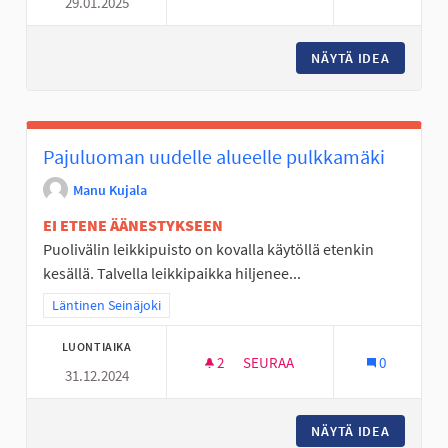
29.01.2025
MUUTTO HÄÄMÖTTÄÄ NUORISOT
NÄYTÄ IDEA
MUUTTO 
Pajuluoman uudelle alueelle pulkkamäki
Manu Kujala
EI ETENE ÄÄNESTYKSEEN
Puolivälin leikkipuisto on kovalla käytöllä etenkin
kesällä. Talvella leikkipaikka hiljenee...
Rajaa tulokset teeman mukaan: Läntinen Seinäjoki
Läntinen Seinäjoki
LUONTIAIKA
2
2 SEURAAJAA
SEURAA
0
31.12.2024
PAJULUOMAN UUDELLE ALUEE
NÄYTÄ IDEA
PAJULUO