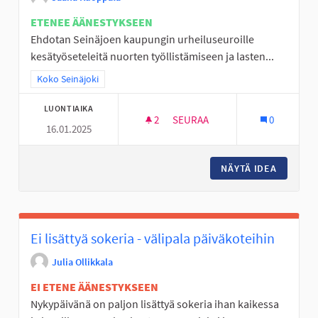
ETENEE ÄÄNESTYKSEEN
Ehdotan Seinäjoen kaupungin urheiluseuroille
kesätyöseteleitä nuorten työllistämiseen ja lasten...
Rajaa tulokset teeman mukaan: Koko Seinäjoki
Koko Seinäjoki
LUONTIAIKA
2
2 SEURAAJAA
SEURAA
0
16.01.2025
URHEILUSEUROILLE KESÄTYÖSE
NÄYTÄ IDEA
URHEILU
Ei lisättyä sokeria - välipala päiväkoteihin
Julia Ollikkala
EI ETENE ÄÄNESTYKSEEN
Nykypäivänä on paljon lisättyä sokeria ihan kaikessa