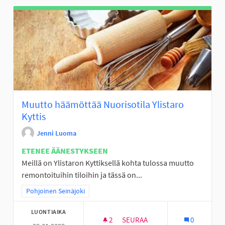
Muutto häämöttää Nuorisotila Ylistaro
Kyttis
Jenni Luoma
ETENEE ÄÄNESTYKSEEN
Meillä on Ylistaron Kyttiksellä kohta tulossa muutto
remontoituihin tiloihin ja tässä on...
Rajaa tulokset teeman mukaan: Pohjoinen Seinäjoki
Pohjoinen Seinäjoki
LUONTIAIKA
2
2 SEURAAJAA
SEURAA
0