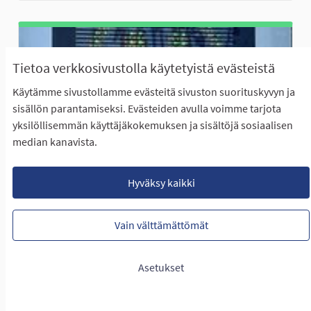
Tietoa verkkosivustolla käytetyistä evästeistä
Käytämme sivustollamme evästeitä sivuston suorituskyvyn ja
sisällön parantamiseksi. Evästeiden avulla voimme tarjota
yksilöllisemmän käyttäjäkokemuksen ja sisältöjä sosiaalisen
median kanavista.
Smile nopeusvalvontanäyttö
Marjo Alanko
Hyväksy kaikki
ETENEE ÄÄNESTYKSEEN
Seinäjoella on käytössä muutamalla katuosuudella
Vain välttämättömät
numeronäyttöisiä nopeusvalvontakameroita. ...
Rajaa tulokset teeman mukaan: Koko Seinäjoki
Koko Seinäjoki
Asetukset
LUONTIAIKA
2
2 SEURAAJAA
SEURAA
0
19.01.2025
SMILE NOPEUSVALVONTANÄYT