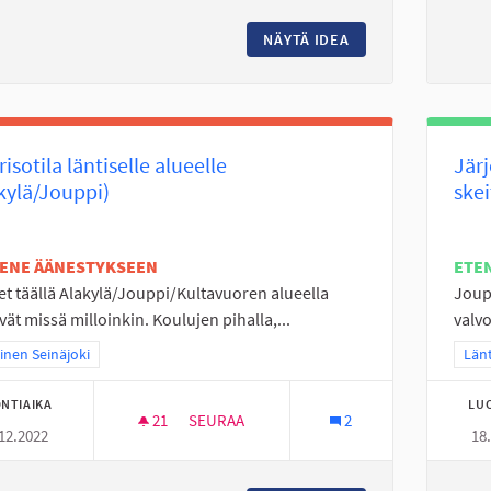
NÄYTÄ IDEA
JOUTOMAAT KUKKAN
isotila läntiselle alueelle
Jär
kylä/Jouppi)
skei
TENE ÄÄNESTYKSEEN
ETE
t täällä Alakylä/Jouppi/Kultavuoren alueella
Joupi
vät missä milloinkin. Koulujen pihalla,...
valvo
a tulokset teeman mukaan: Läntinen Seinäjoki
inen Seinäjoki
Raj
Länt
NTIAIKA
LU
21
21 SEURAAJAA
SEURAA
2
12.2022
18
NUORISOTILA LÄNTISELLE ALUEELLE (ALAK