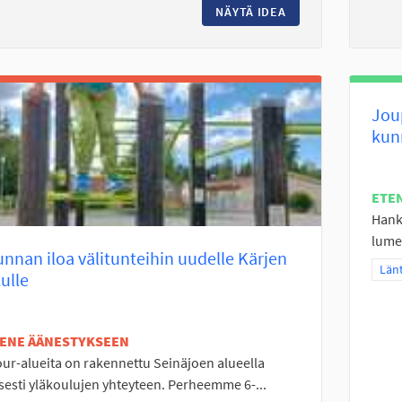
NÄYTÄ IDEA
NUORISOTILA LÄNT
Jou
kun
ETE
Hankk
lumet
unnan iloa välitunteihin uudelle Kärjen
Raj
Länt
ulle
TENE ÄÄNESTYKSEEN
ur-alueita on rakennettu Seinäjoen alueella
isesti yläkoulujen yhteyteen. Perheemme 6-...