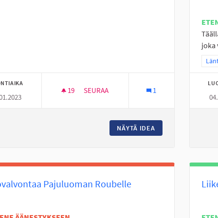
ETE
Tääll
joka 
Raj
Länt
NTIAIKA
LU
19
19 SEURAAJAA
SEURAA
1
01.2023
04
ALAKYLÄN NUORILLE NUORISOTILA
NÄYTÄ IDEA
ALAKYLÄN NUORILL
ovalvontaa Pajuluoman Roubelle
Lii
TENE ÄÄNESTYKSEEN
ETE