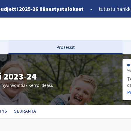
udjetti 2025-26 äänestystulokset
-
tutustu hankk
Prosessit
VA
i 2023-24
T
n hyvinvointia? Kerro ideasi.
01
P
TYS
SEURANTA