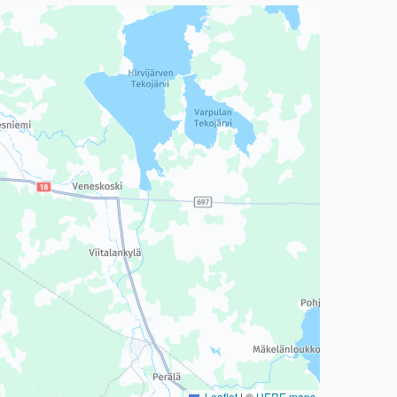
a, mutta se voi olla vaikeaselkoinen.
Leaflet
|
©
HERE maps