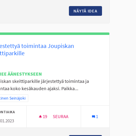
IITYIKSI
NÄYTÄ IDEA
NUORISO TILAT SE
jestettyä toimintaa Joupiskan
ttiparkille
NEE ÄÄNESTYKSEEN
skan skeittiparkille järjestettyä toimintaa ja
ntaa koko kesäkauden ajaksi. Paikka...
aa tulokset teeman mukaan: Läntinen Seinäjoki
inen Seinäjoki
ONTIAIKA
19
19 SEURAAJAA
SEURAA
1
.01.2023
YLÄ/JOUPPI)
JÄRJESTETTYÄ TOIMINTAA JOUPISKAN SKE