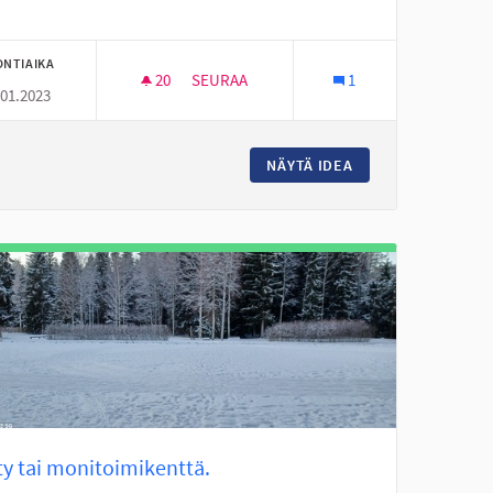
ONTIAIKA
20
20 SEURAAJAA
SEURAA
1
.01.2023
 KÄRJEN KOULULLE
JOUPPILANVUOREN PULKKARINTEEN LUM
ÄLITUNTEIHIN UUDELLE KÄRJEN KOULULLE
NÄYTÄ IDEA
JOUPPILANVUOREN
ty tai monitoimikenttä.