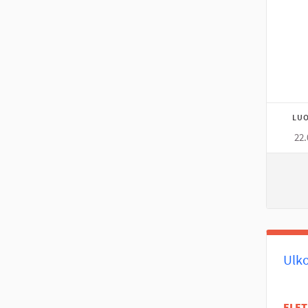
LUO
22.
Ulk
EI E