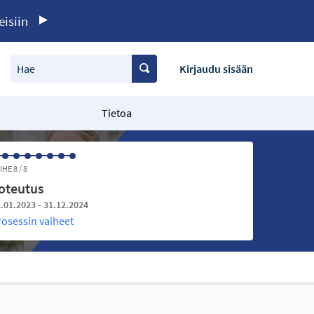
eisiin
Hae
Kirjaudu sisään
Tietoa
IHE 8 / 8
oteutus
.01.2023 - 31.12.2024
rosessin vaiheet