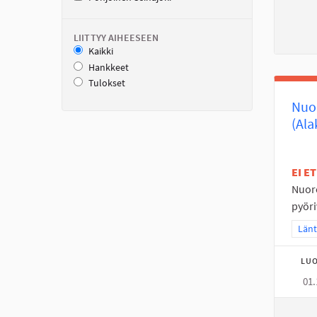
LIITTYY AIHEESEEN
Kaikki
Hankkeet
Tulokset
Nuor
(Ala
EI E
Nuore
pyöri
Raja
Länt
LUO
01.