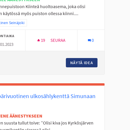
ennepuistoon Kiinteä huoltoasema, joka olisi
n käytössä myös puiston ollessa kiinni....
aa tulokset teeman mukaan: Läntinen Seinäjoki
inen Seinäjoki
ONTIAIKA
19
19 SEURAAJAA
SEURAA
0
.01.2023
LIIKENNEPUISTOON HUOLTOASEMA
AJULUOMAN ROUBELLE
NÄYTÄ IDEA
LIIKENNEPUISTOO
ärivuotinen ulkosählykenttä Simunaan
ETENE ÄÄNESTYKSEEN
n suusta tullut toive: ”Olisi kiva jos Kyrkösjärven
urmikentän vieressä olisi...