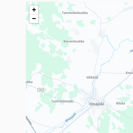
Seuraavassa elementissä on kartta, joka esittää tämän 
+
−