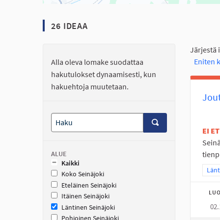
26 IDEAA
Järjestä 
Eniten
Alla oleva lomake suodattaa
hakutulokset dynaamisesti, kun
hakuehtoja muutetaan.
Jout
EI E
Seinä
ALUE
tienp
Kaikki
Raja
Länt
Koko Seinäjoki
Eteläinen Seinäjoki
LUO
Itäinen Seinäjoki
02.
Läntinen Seinäjoki
Pohjoinen Seinäjoki