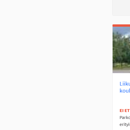
Liik
koul
EI E
Parko
erity