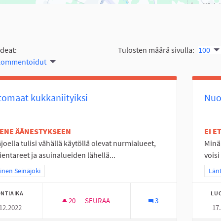
ideat:
Tulosten määrä sivulla:
100
 kommentoidut
omaat kukkaniityiksi
Nuor
TENE ÄÄNESTYKSEEN
EI 
joella tulisi vähällä käytöllä olevat nurmialueet,
Minä 
ientareet ja asuinalueiden lähellä...
voisi
a tulokset teeman mukaan: Läntinen Seinäjoki
inen Seinäjoki
Raj
Länt
NTIAIKA
LU
20
20 SEURAAJAA
SEURAA
3
12.2022
17
JOUTOMAAT KUKKANIITYIKSI