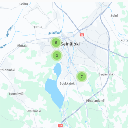
sivun tietueet karttapisteinä. Elementtiä voi käyttää ruudunlukijall
5
3
7