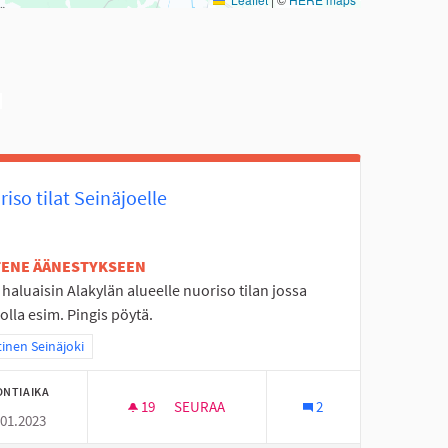
iso tilat Seinäjoelle
ETENE ÄÄNESTYKSEEN
haluaisin Alakylän alueelle nuoriso tilan jossa
 olla esim. Pingis pöytä.
aa tulokset teeman mukaan: Läntinen Seinäjoki
inen Seinäjoki
ONTIAIKA
19
19 SEURAAJAA
SEURAA
2
.01.2023
NUORISO TILAT SEINÄJOELLE