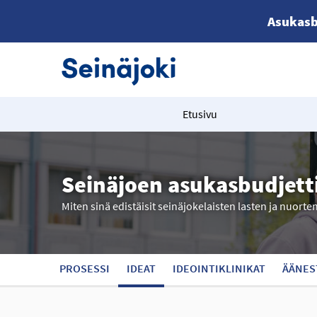
Asukasb
Etusivu
Seinäjoen asukasbudjett
Miten sinä edistäisit seinäjokelaisten lasten ja nuorte
PROSESSI
IDEAT
IDEOINTIKLINIKAT
ÄÄNES