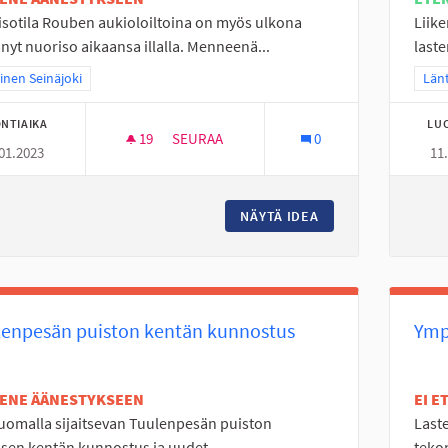
sotila Rouben aukioloiltoina on myös ulkona
Liik
änyt nuoriso aikaansa illalla. Menneenä...
laste
a tulokset teeman mukaan: Läntinen Seinäjoki
inen Seinäjoki
Raj
Länt
NTIAIKA
LU
19
19 SEURAAJAA
SEURAA
0
01.2023
11
ULKOVALVONTAA PAJULUOMAN ROUBELLE
NÄYTÄ IDEA
ULKOVALVONTAA P
lenpesän puiston kentän kunnostus
Ymp
TENE ÄÄNESTYKSEEN
EI 
uomalla sijaitsevan Tuulenpesän puiston
Laste
isen kentän kunnostus ja uudet...
tekon