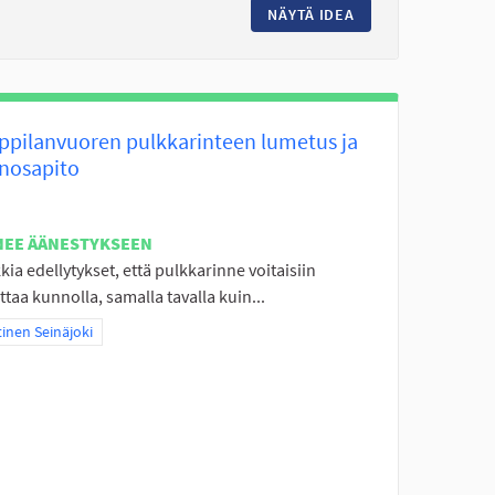
ISELLE ALUEELLE (ALAKYLÄ/JOUPPI)
NÄYTÄ IDEA
JÄRJESTETTYÄ TOI
ppilanvuoren pulkkarinteen lumetus ja
nosapito
NEE ÄÄNESTYKSEEN
ia edellytykset, että pulkkarinne voitaisiin
taa kunnolla, samalla tavalla kuin...
aa tulokset teeman mukaan: Läntinen Seinäjoki
inen Seinäjoki