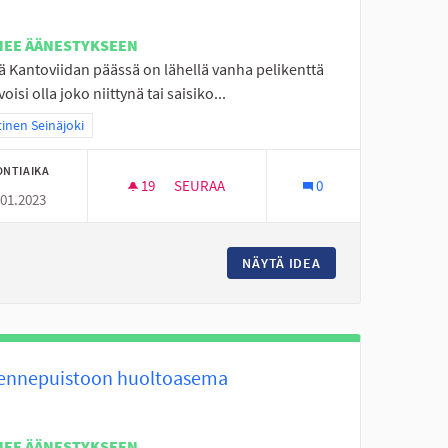
NEE ÄÄNESTYKSEEN
ä Kantoviidan päässä on lähellä vanha pelikenttä
voisi olla joko niittynä tai saisiko...
aa tulokset teeman mukaan: Läntinen Seinäjoki
inen Seinäjoki
ONTIAIKA
19
19 SEURAAJAA
SEURAA
0
.01.2023
NIITTY TAI MONITOIMIKENTTÄ.
E NUORISOTILA
NÄYTÄ IDEA
NIITTY TAI MONIT
kennepuistoon huoltoasema
NEE ÄÄNESTYKSEEN