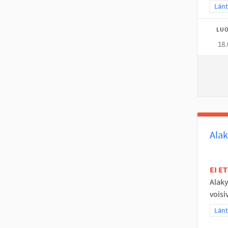
Raja
Länt
LUO
18.
Alak
EI E
Alaky
voisi
Raja
Länt