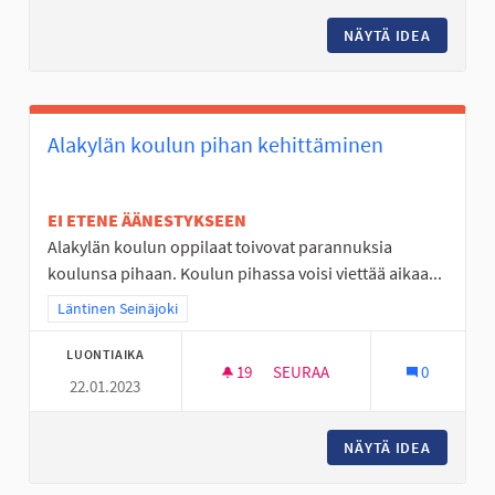
NÄYTÄ IDEA
KUNNOLL
Alakylän koulun pihan kehittäminen
EI ETENE ÄÄNESTYKSEEN
Alakylän koulun oppilaat toivovat parannuksia
koulunsa pihaan. Koulun pihassa voisi viettää aikaa...
Rajaa tulokset teeman mukaan: Läntinen Seinäjoki
Läntinen Seinäjoki
LUONTIAIKA
19
19 SEURAAJAA
SEURAA
0
22.01.2023
ALAKYLÄN KOULUN PIHAN KEH
NÄYTÄ IDEA
ALAKYLÄ