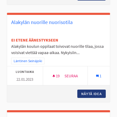
Alakylän nuorille nuorisotila
EI ETENE ÄÄNESTYKSEEN
Alakylän koulun oppilaat toivovat nuorille tilaa, jossa
voisivat viettää vapaa-aikaa. Nykyisiin...
Rajaa tulokset teeman mukaan: Läntinen Seinäjoki
Läntinen Seinäjoki
LUONTIAIKA
19
19 SEURAAJAA
SEURAA
1
22.01.2023
ALAKYLÄN NUORILLE NUORISO
NÄYTÄ IDEA
ALAKYLÄ