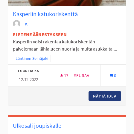
Kasperiin katukoriskenttä
T K
EI ETENE ÄÄNESTYKSEEN
Kasperiin voisi rakentaa katukoriskentän
palvelemaan lähialueen nuoria ja muita asukkaita....
Rajaa tulokset teeman mukaan: Läntinen Seinäjoki
Läntinen Seinäjoki
LUONTIAIKA
17
17 SEURAAJAA
SEURAA
0
12.12.2022
KASPERIIN KATUKORISKENTTÄ
NÄYTÄ IDEA
KASPERI
Ulkosali joupiskalle