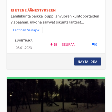
EI ETENE ÄÄNESTYKSEEN
Lähiliikunta paikka jouppilanvuoren kuntoportaiden
yläpäähän, ulkona säilyvät liikunta laitteet...
Rajaa tulokset teeman mukaan: Läntinen Seinäjoki
Läntinen Seinäjoki
LUONTIAIKA
18
18 SEURAAJAA
SEURAA
0
03.01.2023
ULKOSALI JOUPISKALLE
NÄYTÄ IDEA
ULKOSAL