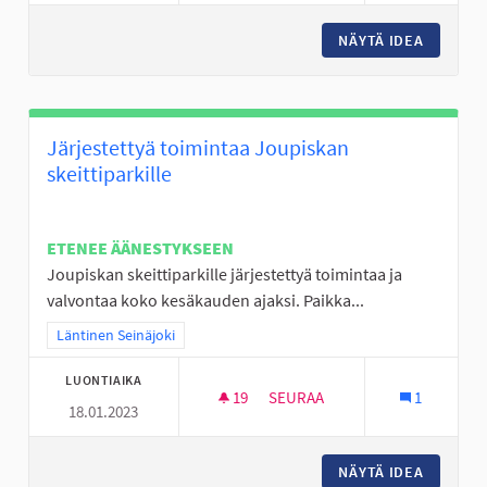
NÄYTÄ IDEA
JOUPPI
Järjestettyä toimintaa Joupiskan
skeittiparkille
ETENEE ÄÄNESTYKSEEN
Joupiskan skeittiparkille järjestettyä toimintaa ja
valvontaa koko kesäkauden ajaksi. Paikka...
Rajaa tulokset teeman mukaan: Läntinen Seinäjoki
Läntinen Seinäjoki
LUONTIAIKA
19
19 SEURAAJAA
SEURAA
1
18.01.2023
JÄRJESTETTYÄ TOIMINTAA JOU
NÄYTÄ IDEA
JÄRJEST