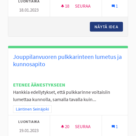
LUONTIAIKA
18
18 SEURAAJAA
SEURAA
1
18.01.2023
LIIKUNNAN ILOA VÄLITUNTEIH
NÄYTÄ IDEA
LIIKUNN
Jouppilanvuoren pulkkarinteen lumetus ja
kunnosapito
ETENEE ÄÄNESTYKSEEN
Hankkia edellytykset, että pulkkarinne voitaisiin
lumettaa kunnolla, samalla tavalla kuin...
Rajaa tulokset teeman mukaan: Läntinen Seinäjoki
Läntinen Seinäjoki
LUONTIAIKA
20
20 SEURAAJAA
SEURAA
1
19.01.2023
JOUPPILANVUOREN PULKKARI