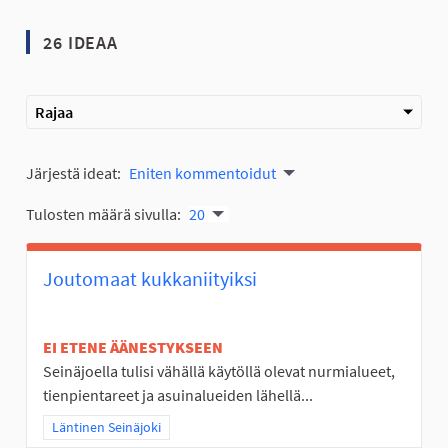
26 IDEAA
Rajaa
Järjestä ideat:
Eniten kommentoidut
Tulosten määrä sivulla:
20
Joutomaat kukkaniityiksi
EI ETENE ÄÄNESTYKSEEN
Seinäjoella tulisi vähällä käytöllä olevat nurmialueet,
tienpientareet ja asuinalueiden lähellä...
Rajaa tulokset teeman mukaan: Läntinen Seinäjoki
Läntinen Seinäjoki