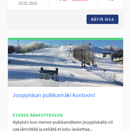
23.01.2023
KÄVELY-/PYÖRÄILYTIE KARVAR
NÄYTÄ IDEA
KÄVELY-
Jouppiskan pulkkamäki kuntoon!
ETENEE ÄÄNESTYKSEEN
Nykyisin kun menee pulkkamäkeen jouppiskalla nii
saa jännittää ja peljätä et joku laskettaa...