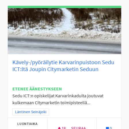
Kävely-/pyöräilytie Karvarinpuistoon Sedu
ICT:ltä Joupin Citymarketin Seduun
ETENEE ÄÄNESTYKSEEN
Sedu ICT:n opiskelijat Karvarinkadulta joutuvat
kulkemaan Citymarketin toimipisteellä...
Rajaa tulokset teeman mukaan: Läntinen Seinäjoki
Läntinen Seinäjoki
LUONTIAIKA
18
18 SEURAAJAA
SEURAA
0