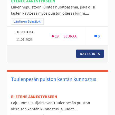
ETENEE ÄÄNESTYKSEEN
Liikennepuistoon Kiinteä huoltoasema, joka olisi
lasten käytössä myös puiston ollessa kiinni....
Rajaa tulokset teeman mukaan: Läntinen Seinäjoki
Läntinen Seinäjoki
LUONTIAIKA
19
19 SEURAAJAA
SEURAA
0
11.01.2023
LIIKENNEPUISTOON HUOLTOA
NÄYTÄ IDEA
LIIKEN
Tuulenpesän puiston kentän kunnostus
EI ETENE ÄÄNESTYKSEEN
Pajuluomalla sijaitsevan Tuulenpesän puiston
viereisen kentän kunnostus ja uudet...