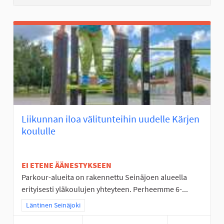
Liikunnan iloa välitunteihin uudelle Kärjen
koululle
EI ETENE ÄÄNESTYKSEEN
Parkour-alueita on rakennettu Seinäjoen alueella
erityisesti yläkoulujen yhteyteen. Perheemme 6-...
Rajaa tulokset teeman mukaan: Läntinen Seinäjoki
Läntinen Seinäjoki