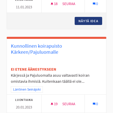
18
18 SEURAAJAA
SEURAA
0
11.01.2023
YMPÄRIVUOTINEN ULKOSÄHLY
NÄYTÄ IDEA
YMPÄRI
Kunnollinen koirapuisto
Kärkeen/Pajuluomalle
EI ETENE ÄÄNESTYKSEEN
Kärjessä ja Pajuluomalla asuu valtavasti koiran
omistavia ihmisiä. Kuitenkaan täällä ei ole...
Rajaa tulokset teeman mukaan: Läntinen Seinäjoki
Läntinen Seinäjoki
LUONTIAIKA
19
19 SEURAAJAA
SEURAA
0
20.01.2023
KUNNOLLINEN KOIRAPUISTO 