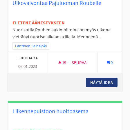
Ulkovalvontaa Pajuluoman Roubelle
EI ETENE ÄÄNESTYKSEEN
Nuorisotila Rouben aukioloiltoina on myös ulkona
viettänyt nuoriso aikaansa illalla. Menneenä...
Rajaa tulokset teeman mukaan: Läntinen Seinäjoki
Läntinen Seinäjoki
LUONTIAIKA
19
19 SEURAAJAA
SEURAA
0
06.01.2023
ULKOVALVONTAA PAJULUOMAN
NÄYTÄ IDEA
ULKOVA
Liikennepuistoon huoltoasema