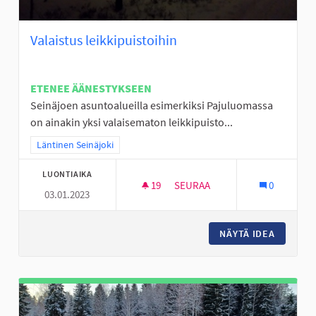
Valaistus leikkipuistoihin
ETENEE ÄÄNESTYKSEEN
Seinäjoen asuntoalueilla esimerkiksi Pajuluomassa
on ainakin yksi valaisematon leikkipuisto...
Rajaa tulokset teeman mukaan: Läntinen Seinäjoki
Läntinen Seinäjoki
LUONTIAIKA
19
19 SEURAAJAA
SEURAA
0
03.01.2023
VALAISTUS LEIKKIPUISTOIHIN
NÄYTÄ IDEA
VALAIST