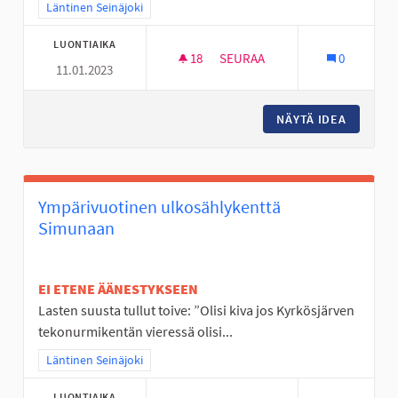
Rajaa tulokset teeman mukaan: Läntinen Seinäjoki
Läntinen Seinäjoki
LUONTIAIKA
18
18 SEURAAJAA
SEURAA
0
11.01.2023
TUULENPESÄN PUISTON KEN
NÄYTÄ IDEA
TUULEN
Ympärivuotinen ulkosählykenttä
Simunaan
EI ETENE ÄÄNESTYKSEEN
Lasten suusta tullut toive: ”Olisi kiva jos Kyrkösjärven
tekonurmikentän vieressä olisi...
Rajaa tulokset teeman mukaan: Läntinen Seinäjoki
Läntinen Seinäjoki
LUONTIAIKA