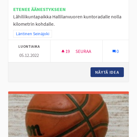
ETENEE ÄÄNESTYKSEEN
Lähiliikuntapaikka Hallilanvuoren kuntoradalle nolla
kilometrin kohdalle.
Rajaa tulokset teeman mukaan: Läntinen Seinäjoki
Läntinen Seinäjoki
LUONTIAIKA
19
19 SEURAAJAA
SEURAA
0
05.12.2022
LÄHILIIKUNTAPAIKKA KUNTOR
NÄYTÄ IDEA
LÄHILII