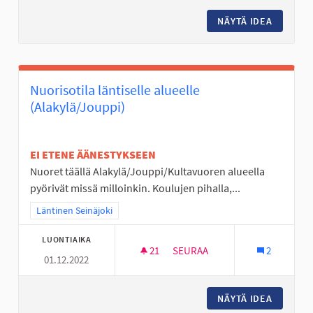
NÄYTÄ IDEA
NUORISO
Nuorisotila läntiselle alueelle
(Alakylä/Jouppi)
EI ETENE ÄÄNESTYKSEEN
Nuoret täällä Alakylä/Jouppi/Kultavuoren alueella
pyörivät missä milloinkin. Koulujen pihalla,...
Rajaa tulokset teeman mukaan: Läntinen Seinäjoki
Läntinen Seinäjoki
LUONTIAIKA
21
21 SEURAAJAA
SEURAA
2
01.12.2022
NUORISOTILA LÄNTISELLE ALUE
NÄYTÄ IDEA
NUORISO