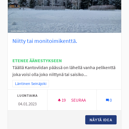
Niitty tai monitoimikenttä.
ETENEE ÄÄNESTYKSEEN
Täällä Kantoviidan päässä on lähellä vanha pelikenttä
joka voisi olla joko niittynä tai saisiko...
Rajaa tulokset teeman mukaan: Läntinen Seinäjoki
Läntinen Seinäjoki
LUONTIAIKA
19
19 SEURAAJAA
SEURAA
0
04.01.2023
NIITTY TAI MONITOIMIKENTTÄ.
NÄYTÄ IDEA
NIITTY 