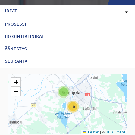
IDEAT
PROSESSI
IDEOINTIKLINIKAT
ÄÄNESTYS
SEURANTA
Seuraavassa elementissä on kartta, joka esittää tämän sivun tiet
+
−
5
10
Leaflet
|
©
HERE maps