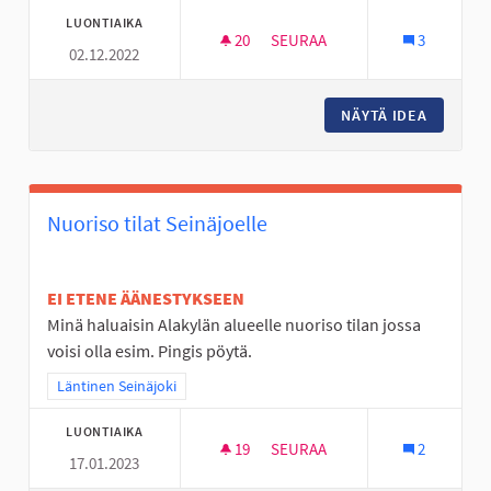
LUONTIAIKA
20
20 SEURAAJAA
SEURAA
3
02.12.2022
JOUTOMAAT KUKKANIITYIKSI
NÄYTÄ IDEA
JOUTOMA
Nuoriso tilat Seinäjoelle
EI ETENE ÄÄNESTYKSEEN
Minä haluaisin Alakylän alueelle nuoriso tilan jossa
voisi olla esim. Pingis pöytä.
Rajaa tulokset teeman mukaan: Läntinen Seinäjoki
Läntinen Seinäjoki
LUONTIAIKA
19
19 SEURAAJAA
SEURAA
2
17.01.2023
NUORISO TILAT SEINÄJOELLE