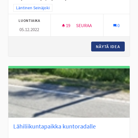
Rajaa tulokset teeman mukaan: Läntinen Seinäjoki
Läntinen Seinäjoki
LUONTIAIKA
19
19 SEURAAJAA
SEURAA
0
05.12.2022
JOUPPISKAN PULKKAMÄKI KU
NÄYTÄ IDEA
JOUPPIS
Lähiliikuntapaikka kuntoradalle