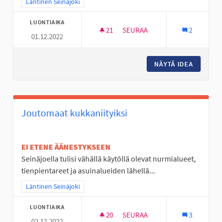
Rajaa tulokset teeman mukaan: Läntinen Seinäjoki
Läntinen Seinäjoki
LUONTIAIKA
21
21 SEURAAJAA
SEURAA
2
01.12.2022
NUORISOTILA LÄNTISELLE ALUE
NÄYTÄ IDEA
NUORISO
Joutomaat kukkaniityiksi
EI ETENE ÄÄNESTYKSEEN
Seinäjoella tulisi vähällä käytöllä olevat nurmialueet,
tienpientareet ja asuinalueiden lähellä...
Rajaa tulokset teeman mukaan: Läntinen Seinäjoki
Läntinen Seinäjoki
LUONTIAIKA
20
20 SEURAAJAA
SEURAA
3
02.12.2022