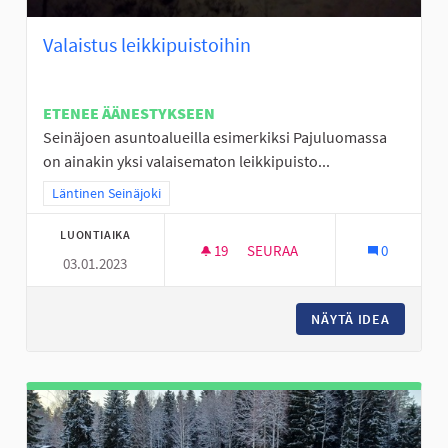
Valaistus leikkipuistoihin
ETENEE ÄÄNESTYKSEEN
Seinäjoen asuntoalueilla esimerkiksi Pajuluomassa
on ainakin yksi valaisematon leikkipuisto...
Rajaa tulokset teeman mukaan: Läntinen Seinäjoki
Läntinen Seinäjoki
LUONTIAIKA
19
19 SEURAAJAA
SEURAA
0
03.01.2023
VALAISTUS LEIKKIPUISTOIHIN
NÄYTÄ IDEA
VALAIST