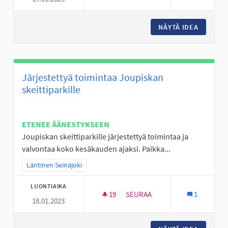
NÄYTÄ IDEA
NUORISO
Järjestettyä toimintaa Joupiskan
skeittiparkille
ETENEE ÄÄNESTYKSEEN
Joupiskan skeittiparkille järjestettyä toimintaa ja
valvontaa koko kesäkauden ajaksi. Paikka...
Rajaa tulokset teeman mukaan: Läntinen Seinäjoki
Läntinen Seinäjoki
LUONTIAIKA
19
19 SEURAAJAA
SEURAA
1
18.01.2023
JÄRJESTETTYÄ TOIMINTAA JOU