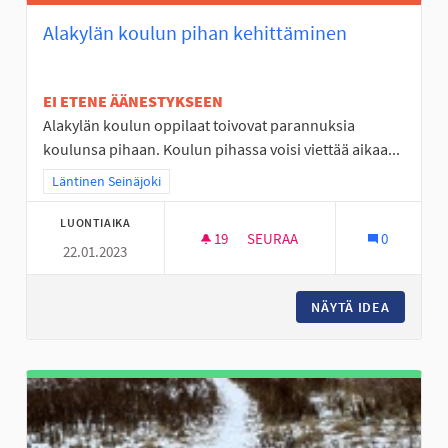
Alakylän koulun pihan kehittäminen
EI ETENE ÄÄNESTYKSEEN
Alakylän koulun oppilaat toivovat parannuksia
koulunsa pihaan. Koulun pihassa voisi viettää aikaa...
Rajaa tulokset teeman mukaan: Läntinen Seinäjoki
Läntinen Seinäjoki
LUONTIAIKA
19
19 SEURAAJAA
SEURAA
0
22.01.2023
ALAKYLÄN KOULUN PIHAN KEH
NÄYTÄ IDEA
ALAKYLÄ