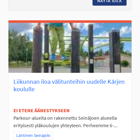
NÄYTÄ IDEA
JÄRJEST
Liikunnan iloa välitunteihin uudelle Kärjen
koululle
EI ETENE ÄÄNESTYKSEEN
Parkour-alueita on rakennettu Seinäjoen alueella
erityisesti yläkoulujen yhteyteen. Perheemme 6-...
Rajaa tulokset teeman mukaan: Läntinen Seinäjoki
Läntinen Seinäjoki