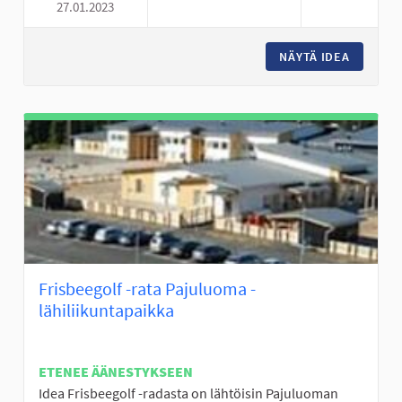
27.01.2023
PORTAAT HALLILANVUORELLE
NÄYTÄ IDEA
PORTAAT
Frisbeegolf -rata Pajuluoma -
lähiliikuntapaikka
ETENEE ÄÄNESTYKSEEN
Idea Frisbeegolf -radasta on lähtöisin Pajuluoman