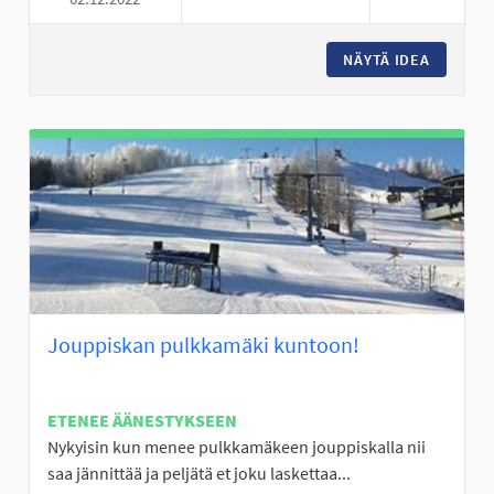
JOUTOMAAT KUKKANIITYIKSI
NÄYTÄ IDEA
JOUTOMA
Jouppiskan pulkkamäki kuntoon!
ETENEE ÄÄNESTYKSEEN
Nykyisin kun menee pulkkamäkeen jouppiskalla nii
saa jännittää ja peljätä et joku laskettaa...