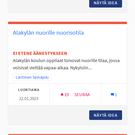
NÄYTÄ IDEA
KUNNOLL
Alakylän nuorille nuorisotila
EI ETENE ÄÄNESTYKSEEN
Alakylän koulun oppilaat toivovat nuorille tilaa, jossa
voisivat viettää vapaa-aikaa. Nykyisiin...
Rajaa tulokset teeman mukaan: Läntinen Seinäjoki
Läntinen Seinäjoki
LUONTIAIKA
19
19 SEURAAJAA
SEURAA
1
22.01.2023
ALAKYLÄN NUORILLE NUORISO
NÄYTÄ IDEA
ALAKYLÄ