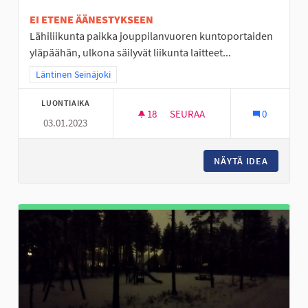
EI ETENE ÄÄNESTYKSEEN
Lähiliikunta paikka jouppilanvuoren kuntoportaiden
yläpäähän, ulkona säilyvät liikunta laitteet...
Rajaa tulokset teeman mukaan: Läntinen Seinäjoki
Läntinen Seinäjoki
LUONTIAIKA
18
18 SEURAAJAA
SEURAA
0
03.01.2023
ULKOSALI JOUPISKALLE
NÄYTÄ IDEA
ULKOSAL