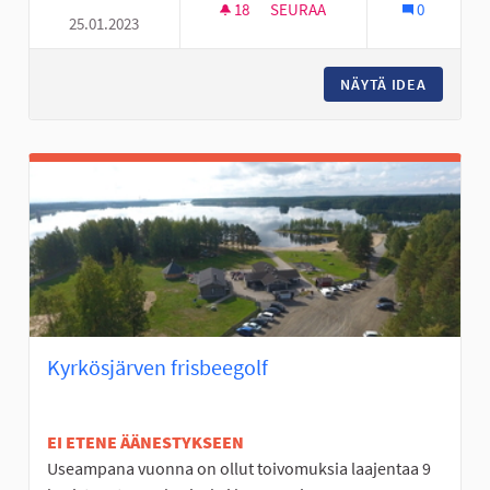
18
18 SEURAAJAA
SEURAA
0
25.01.2023
TOUKOLANPUISTON KOULULLE 
NÄYTÄ IDEA
TOUKOLA
Kyrkösjärven frisbeegolf
EI ETENE ÄÄNESTYKSEEN
Useampana vuonna on ollut toivomuksia laajentaa 9