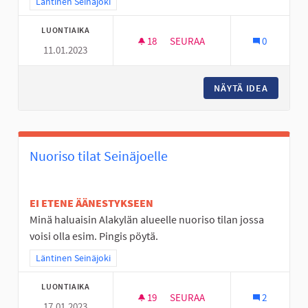
Rajaa tulokset teeman mukaan: Läntinen Seinäjoki
Läntinen Seinäjoki
LUONTIAIKA
18
18 SEURAAJAA
SEURAA
0
11.01.2023
YMPÄRIVUOTINEN ULKOSÄHLY
NÄYTÄ IDEA
YMPÄRI
Nuoriso tilat Seinäjoelle
EI ETENE ÄÄNESTYKSEEN
Minä haluaisin Alakylän alueelle nuoriso tilan jossa
voisi olla esim. Pingis pöytä.
Rajaa tulokset teeman mukaan: Läntinen Seinäjoki
Läntinen Seinäjoki
LUONTIAIKA
19
19 SEURAAJAA
SEURAA
2
17.01.2023
NUORISO TILAT SEINÄJOELLE