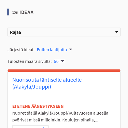
26 IDEAA
Rajaa
Järjestä ideat:
Eniten laatijoita
Tulosten määrä sivulla:
50
Nuorisotila läntiselle alueelle
(Alakylä/Jouppi)
EI ETENE ÄÄNESTYKSEEN
Nuoret täällä Alakylä/Jouppi/Kultavuoren alueella
pyörivät missä milloinkin. Koulujen pihalla,...