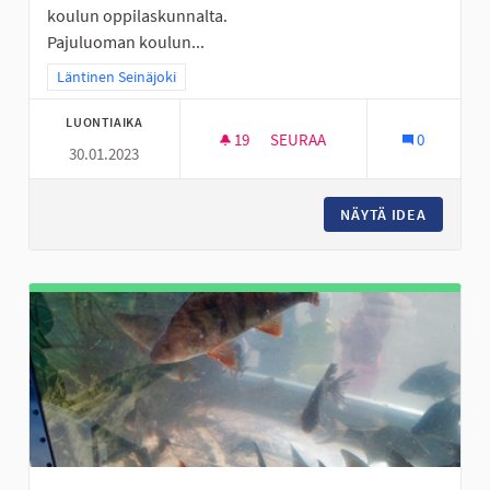
koulun oppilaskunnalta.
Pajuluoman koulun...
Rajaa tulokset teeman mukaan: Läntinen Seinäjoki
Läntinen Seinäjoki
LUONTIAIKA
19
19 SEURAAJAA
SEURAA
0
30.01.2023
FRISBEEGOLF -RATA PAJULUOM
NÄYTÄ IDEA
FRISBEE