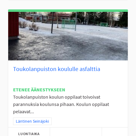
Toukolanpuiston koululle asfalttia
ETENEE ÄÄNESTYKSEEN
Toukolanpuiston koulun oppilaat toivoivat
parannuksia koulunsa pihaan. Koulun oppilaat
pelaavat...
Rajaa tulokset teeman mukaan: Läntinen Seinäjoki
Läntinen Seinäjoki
LUONTIAIKA