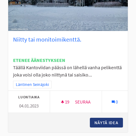
Niitty tai monitoimikenttä.
ETENEE ÄÄNESTYKSEEN
Täällä Kantoviidan päässä on lähellä vanha pelikenttä
joka voisi olla joko niittynä tai saisiko...
Rajaa tulokset teeman mukaan: Läntinen Seinäjoki
Läntinen Seinäjoki
LUONTIAIKA
19
19 SEURAAJAA
SEURAA
0
04.01.2023
NIITTY TAI MONITOIMIKENTTÄ.
NÄYTÄ IDEA
NIITTY 