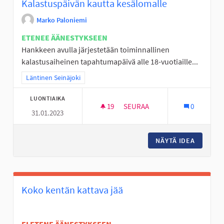
Kalastuspäivän kautta kesälomalle
Marko Paloniemi
ETENEE ÄÄNESTYKSEEN
Hankkeen avulla järjestetään toiminnallinen
kalastusaiheinen tapahtumapäivä alle 18-vuotiaille...
Rajaa tulokset teeman mukaan: Läntinen Seinäjoki
Läntinen Seinäjoki
LUONTIAIKA
19
19 SEURAAJAA
SEURAA
0
31.01.2023
KALASTUSPÄIVÄN KAUTTA KES
NÄYTÄ IDEA
KALASTU
Koko kentän kattava jää