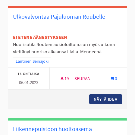
Ulkovalvontaa Pajuluoman Roubelle
EI ETENE ÄÄNESTYKSEEN
Nuorisotila Rouben aukioloiltoina on myös ulkona
viettänyt nuoriso aikaansa illalla. Menneenä...
Rajaa tulokset teeman mukaan: Läntinen Seinäjoki
Läntinen Seinäjoki
LUONTIAIKA
19
19 SEURAAJAA
SEURAA
0
06.01.2023
ULKOVALVONTAA PAJULUOMAN
NÄYTÄ IDEA
ULKOVA
Liikennepuistoon huoltoasema