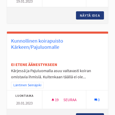
19.01.2023
JOUPPILANVUOREN PULKKARI
NÄYTÄ IDEA
JOUPPI
Kunnollinen koirapuisto
Kärkeen/Pajuluomalle
EI ETENE ÄÄNESTYKSEEN
Kärjessä ja Pajuluomalla asuu valtavasti koiran
omistavia ihmisiä. Kuitenkaan täällä ei ole...
Rajaa tulokset teeman mukaan: Läntinen Seinäjoki
Läntinen Seinäjoki
LUONTIAIKA
19
19 SEURAAJAA
SEURAA
0
20.01.2023
KUNNOLLINEN KOIRAPUISTO 