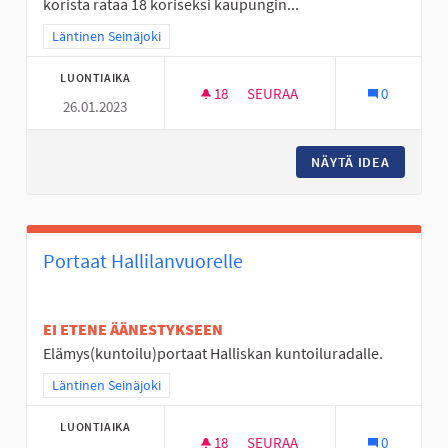
korista rataa 18 koriseksi kaupungin...
Rajaa tulokset teeman mukaan: Läntinen Seinäjoki
Läntinen Seinäjoki
LUONTIAIKA
18
18 SEURAAJAA
SEURAA
0
26.01.2023
KYRKÖSJÄRVEN FRISBEEGOLF
NÄYTÄ IDEA
KYRKÖSJ
Portaat Hallilanvuorelle
EI ETENE ÄÄNESTYKSEEN
Elämys(kuntoilu)portaat Halliskan kuntoiluradalle.
Rajaa tulokset teeman mukaan: Läntinen Seinäjoki
Läntinen Seinäjoki
LUONTIAIKA
18
18 SEURAAJAA
SEURAA
0