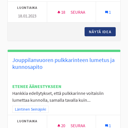
LUONTIAIKA
18
18 SEURAAJAA
SEURAA
1
18.01.2023
LIIKUNNAN ILOA VÄLITUNTEIH
NÄYTÄ IDEA
LIIKUNN
Jouppilanvuoren pulkkarinteen lumetus ja
kunnosapito
ETENEE ÄÄNESTYKSEEN
Hankkia edellytykset, että pulkkarinne voitaisiin
lumettaa kunnolla, samalla tavalla kuin...
Rajaa tulokset teeman mukaan: Läntinen Seinäjoki
Läntinen Seinäjoki
LUONTIAIKA
20
20 SEURAAJAA
SEURAA
1