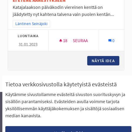
EI ETENE ÄÄNESTYKSEEN
Katajalaakson päiväkodin viereinen kenttä on
jäädytetty nyt kahtena talvena vain puolen kentän...
Rajaa tulokset teeman mukaan: Läntinen Seinäjoki
Läntinen Seinäjoki
LUONTIAIKA
18
18 SEURAAJAA
SEURAA
0
31.01.2023
KOKO KENTÄN KATTAVA JÄÄ
NÄYTÄ IDEA
KOKO KE
Näytä kaikki peruutetut ideat
Tietoa verkkosivustolla käytetyistä evästeistä
Käytämme sivustollamme evästeitä sivuston suorituskyvyn ja
sisällön parantamiseksi. Evästeiden avulla voimme tarjota
yksilöllisemmän käyttäjäkokemuksen ja sisältöjä sosiaalisen
Äänestyksen pikaohjeet
Usein kysytyt kysymykset
median kanavista.
Näin äänestät Asukasbudjetissa
Yhteystiedot
Aluerajaukset ja budjetin jakautuminen alueille
Käyttöehdot asukkaille
Lataa avoimet datatiedostot