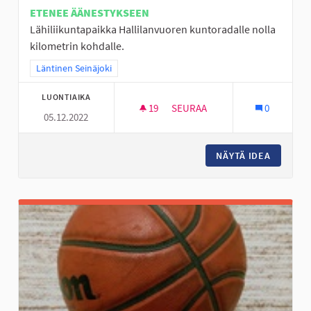
ETENEE ÄÄNESTYKSEEN
Lähiliikuntapaikka Hallilanvuoren kuntoradalle nolla
kilometrin kohdalle.
Rajaa tulokset teeman mukaan: Läntinen Seinäjoki
Läntinen Seinäjoki
LUONTIAIKA
19
19 SEURAAJAA
SEURAA
0
05.12.2022
LÄHILIIKUNTAPAIKKA KUNTOR
NÄYTÄ IDEA
LÄHILII