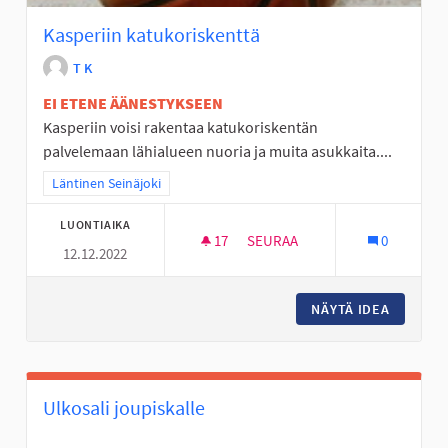
Kasperiin katukoriskenttä
T K
EI ETENE ÄÄNESTYKSEEN
Kasperiin voisi rakentaa katukoriskentän
palvelemaan lähialueen nuoria ja muita asukkaita....
Rajaa tulokset teeman mukaan: Läntinen Seinäjoki
Läntinen Seinäjoki
LUONTIAIKA
17
17 SEURAAJAA
SEURAA
0
12.12.2022
KASPERIIN KATUKORISKENTTÄ
NÄYTÄ IDEA
KASPERI
Ulkosali joupiskalle