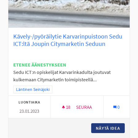
Kävely-/pyöräilytie Karvarinpuistoon Sedu
ICT:ltä Joupin Citymarketin Seduun
ETENEE ÄÄNESTYKSEEN
Sedu ICT:n opiskelijat Karvarinkadulta joutuvat
kulkemaan Citymarketin toimipisteellä...
Rajaa tulokset teeman mukaan: Läntinen Seinäjoki
Läntinen Seinäjoki
LUONTIAIKA
18
18 SEURAAJAA
SEURAA
0
23.01.2023
KÄVELY-/PYÖRÄILYTIE KARVAR
NÄYTÄ IDEA
KÄVELY-