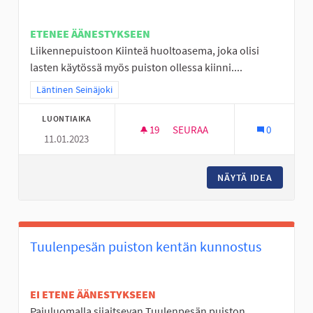
ETENEE ÄÄNESTYKSEEN
Liikennepuistoon Kiinteä huoltoasema, joka olisi
lasten käytössä myös puiston ollessa kiinni....
Rajaa tulokset teeman mukaan: Läntinen Seinäjoki
Läntinen Seinäjoki
LUONTIAIKA
19
19 SEURAAJAA
SEURAA
0
11.01.2023
LIIKENNEPUISTOON HUOLTOA
NÄYTÄ IDEA
LIIKEN
Tuulenpesän puiston kentän kunnostus
EI ETENE ÄÄNESTYKSEEN
Pajuluomalla sijaitsevan Tuulenpesän puiston