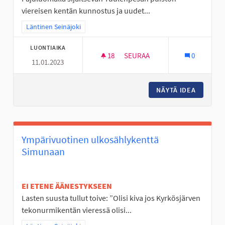
viereisen kentän kunnostus ja uudet...
Rajaa tulokset teeman mukaan: Läntinen Seinäjoki
Läntinen Seinäjoki
LUONTIAIKA
18
18 SEURAAJAA
SEURAA
0
11.01.2023
TUULENPESÄN PUISTON KEN
NÄYTÄ IDEA
TUULEN
Ympärivuotinen ulkosählykenttä
Simunaan
EI ETENE ÄÄNESTYKSEEN
Lasten suusta tullut toive: ”Olisi kiva jos Kyrkösjärven
tekonurmikentän vieressä olisi...