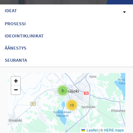
IDEAT
PROSESSI
IDEOINTIKLINIKAT
ÄÄNESTYS
SEURANTA
Seuraavassa elementissä on kartta, joka esittää tämän sivun tiet
+
−
5
10
Leaflet
|
©
HERE maps