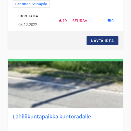
Rajaa tulokset teeman mukaan: Läntinen Seinäjoki
Läntinen Seinäjoki
LUONTIAIKA
19
19 SEURAAJAA
SEURAA
0
05.12.2022
JOUPPISKAN PULKKAMÄKI KU
NÄYTÄ IDEA
JOUPPIS
Lähiliikuntapaikka kuntoradalle