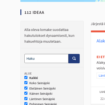
112 IDEAA
Järjestä 
Alla oleva lomake suodattaa
hakutulokset dynaamisesti, kun
Alak
hakuehtoja muutetaan.
EI E
Alaky
voisi
ALUE
Raja
Länt
Kaikki
Koko Seinäjoki
Eteläinen Seinäjoki
LUO
Itäinen Seinäjoki
22.
Läntinen Seinäjoki
Pohjoinen Seinäjoki