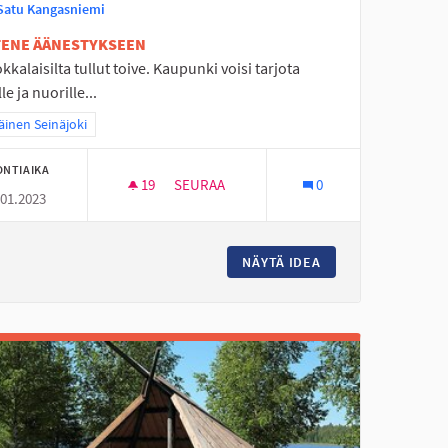
Satu Kangasniemi
ETENE ÄÄNESTYKSEEN
okkalaisilta tullut toive. Kaupunki voisi tarjota
lle ja nuorille...
a tulokset teeman mukaan: Eteläinen Seinäjoki
äinen Seinäjoki
ONTIAIKA
19
19 SEURAAJAA
SEURAA
0
.01.2023
PERÄSEINÄJOELLE RATSASTUSMAHDOLLIS
 LASTENTAPAHTUMIA
NÄYTÄ IDEA
PERÄSEINÄJOELLE