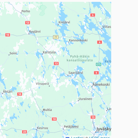
a, mutta se voi olla vaikeaselkoinen.
Leaflet
|
©
HERE maps