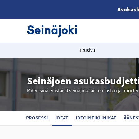
Asukasb
Etusivu
Seinäjoen asukasbudjett
Miten sinä edistäisit seinäjokelaisten lasten ja nuorte
PROSESSI
IDEAT
IDEOINTIKLINIKAT
ÄÄNES