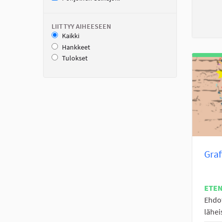
LIITTYY AIHEESEEN
Kaikki
Hankkeet
Tulokset
Graf
ETE
Ehdo
lähei