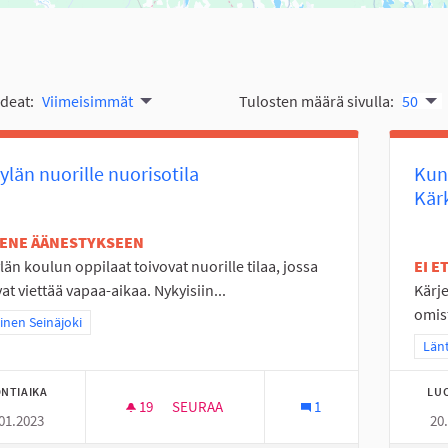
ideat:
Viimeisimmät
Tulosten määrä sivulla:
50
ylän nuorille nuorisotila
Kun
Kär
TENE ÄÄNESTYKSEEN
län koulun oppilaat toivovat nuorille tilaa, jossa
EI 
vat viettää vapaa-aikaa. Nykyisiin...
Kärje
omist
a tulokset teeman mukaan: Läntinen Seinäjoki
inen Seinäjoki
Raj
Länt
NTIAIKA
LU
19
19 SEURAAJAA
SEURAA
1
01.2023
20
ALAKYLÄN NUORILLE NUORISOTILA