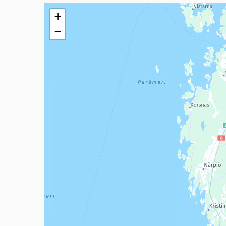
Seuraavassa elementissä on kartta, joka esittää tämän 
+
−