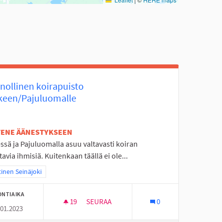
nollinen koirapuisto
keen/Pajuluomalle
ETENE ÄÄNESTYKSEEN
ssä ja Pajuluomalla asuu valtavasti koiran
avia ihmisiä. Kuitenkaan täällä ei ole...
aa tulokset teeman mukaan: Läntinen Seinäjoki
inen Seinäjoki
ONTIAIKA
19
19 SEURAAJAA
SEURAA
0
.01.2023
KUNNOLLINEN KOIRAPUISTO KÄRKEEN/P