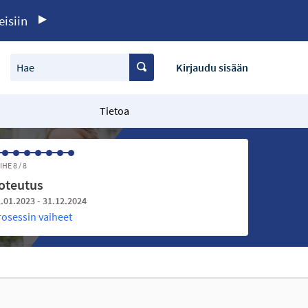
eisiin
Hae
Kirjaudu sisään
Tietoa
IHE 8 / 8
oteutus
.01.2023 - 31.12.2024
rosessin vaiheet