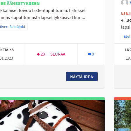
NEE ÄÄNESTYKSEEN
okkalaiset toivoo lastentapahtumia. Lähikset
EI 
mäs -tapahtumasta lapset tykkäsivät kun...
4. lu
a tulokset teeman mukaan: Eteläinen Seinäjoki
äinen Seinäjoki
lapsi
Raja
Etel
NTIAIKA
LU
20
20 SEURAAJAA
SEURAA
0
01.2023
19
PERÄSEINÄJOELLE LASTENTAPAHTUMIA
NÄYTÄ IDEA
PERÄSEINÄJOELLE