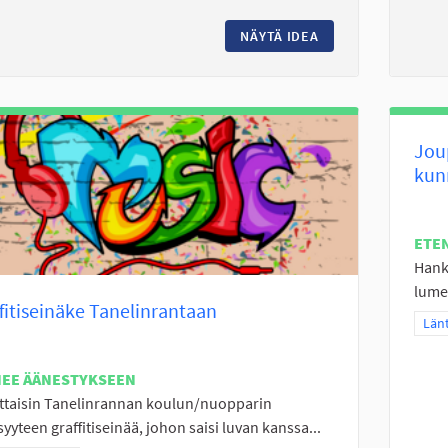
NÄYTÄ IDEA
ALAKYLÄN NUORILL
Jou
kun
ETE
Hankk
lumet
fitiseinäke Tanelinrantaan
Raj
Länt
NEE ÄÄNESTYKSEEN
ttaisin Tanelinrannan koulun/nuopparin
syyteen graffitiseinää, johon saisi luvan kanssa...