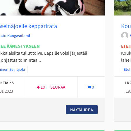
seinäjoelle kepparirata
Kouk
Satu Kangasniemi
NEE ÄÄNESTYKSEEN
EI 
kkalaisilta tullut toive. Lapsille voisi järjestää
Kouk
ohjattua toimintaa...
lähei
a tulokset teeman mukaan: Eteläinen Seinäjoki
äinen Seinäjoki
Raja
Etel
NTIAIKA
LU
18
18 SEURAAJAA
SEURAA
0
01.2023
19
PERÄSEINÄJOELLE KEPPARIRATA
NÄYTÄ IDEA
PERÄSEINÄJOELLE