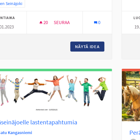
a tulokset teeman mukaan: Itäinen Seinäjoki
nen Seinäjoki
NTIAIKA
LU
20
20 SEURAAJAA
SEURAA
0
01.2023
19
GRAFFITISEINÄKE TANELINRANTAAN
NÄYTÄ IDEA
GRAFFITISEINÄKE 
seinäjoelle lastentapahtumia
Per
Satu Kangasniemi