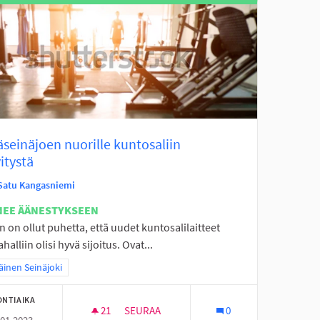
seinäjoen nuorille kuntosaliin
itystä
Satu Kangasniemi
NEE ÄÄNESTYKSEEN
n on ollut puhetta, että uudet kuntosalilaitteet
ahalliin olisi hyvä sijoitus. Ovat...
a tulokset teeman mukaan: Eteläinen Seinäjoki
äinen Seinäjoki
ONTIAIKA
21
21 SEURAAJAA
SEURAA
0