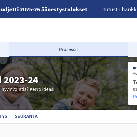
udjetti 2025-26 äänestystulokset
-
tutustu hankk
Prosessit
VA
i 2023-24
T
n hyvinvointia? Kerro ideasi.
01
P
TYS
SEURANTA