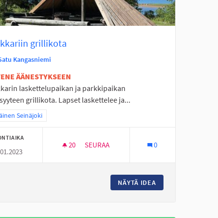
kariin grillikota
Satu Kangasniemi
ETENE ÄÄNESTYKSEEN
karin laskettelupaikan ja parkkipaikan
syyteen grillikota. Lapset laskettelee ja...
a tulokset teeman mukaan: Eteläinen Seinäjoki
äinen Seinäjoki
ONTIAIKA
20
20 SEURAAJAA
SEURAA
0
.01.2023
KOUKKARIIN GRILLIKOTA
 KEPPARIRATA
NÄYTÄ IDEA
KOUKKARIIN GRILL