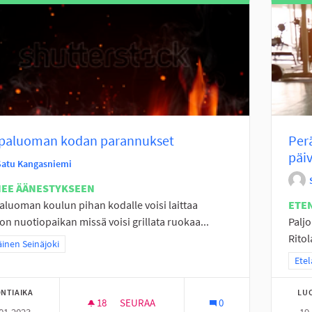
paluoman kodan parannukset
Perä
päiv
Satu Kangasniemi
NEE ÄÄNESTYKSEEN
luoman koulun pihan kodalle voisi laittaa
ETE
n nuotiopaikan missä voisi grillata ruokaa...
Paljo
Ritol
a tulokset teeman mukaan: Eteläinen Seinäjoki
äinen Seinäjoki
Raja
Etel
NTIAIKA
LU
18
18 SEURAAJAA
SEURAA
0