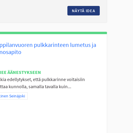
E NUORISOTILA
NÄYTÄ IDEA
KUNNOLLINEN KOI
ppilanvuoren pulkkarinteen lumetus ja
nosapito
NEE ÄÄNESTYKSEEN
ia edellytykset, että pulkkarinne voitaisiin
taa kunnolla, samalla tavalla kuin...
aa tulokset teeman mukaan: Läntinen Seinäjoki
inen Seinäjoki