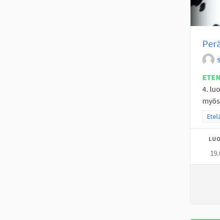
Perä
ETE
4. luo
myös 
Raja
Etel
LUO
19.