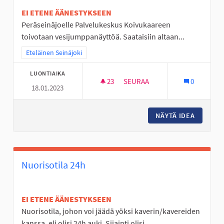
EI ETENE ÄÄNESTYKSEEN
Peräseinäjoelle Palvelukeskus Koivukaareen
toivotaan vesijumppanäyttöä. Saataisiin altaan...
Rajaa tulokset teeman mukaan: Eteläinen Seinäjoki
Eteläinen Seinäjoki
LUONTIAIKA
23
23 SEURAAJAA
SEURAA
0
18.01.2023
VESIJUMPPANÄYTTÖ
NÄYTÄ IDEA
VESIJU
Nuorisotila 24h
EI ETENE ÄÄNESTYKSEEN
Nuorisotila, johon voi jäädä yöksi kaverin/kavereiden
kanssa, eli olisi 24h auki. Sijainti olisi...