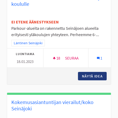
koululle
EI ETENE ÄÄNESTYKSEEN
Parkour-alueita on rakennettu Seinäjoen alueella
erityisesti yläkoulujen yhteyteen. Perheemme 6-...
Rajaa tulokset teeman mukaan: Läntinen Seinäjoki
Läntinen Seinäjoki
LUONTIAIKA
18
18 SEURAAJAA
SEURAA
1
18.01.2023
LIIKUNNAN ILOA VÄLITUNTEIH
NÄYTÄ IDEA
LIIKUNN
Kokemusasiantuntijan vierailut/koko
Seinäjoki