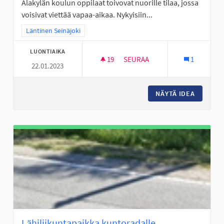
Alakylän koulun oppilaat toivovat nuorille tilaa, jossa
voisivat viettää vapaa-aikaa. Nykyisiin...
Rajaa tulokset teeman mukaan: Läntinen Seinäjoki
Läntinen Seinäjoki
LUONTIAIKA
19
19 SEURAAJAA
SEURAA
1
22.01.2023
ALAKYLÄN NUORILLE NUORISO
NÄYTÄ IDEA
ALAKYLÄ
Lähiliikuntapaikka kuntoradalle