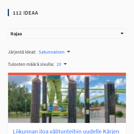
112 IDEAA
Rajaa
Järjestä ideat:
Satunnainen
Tulosten määrä sivulla:
20
Liikunnan iloa välitunteihin uudelle Kärjen