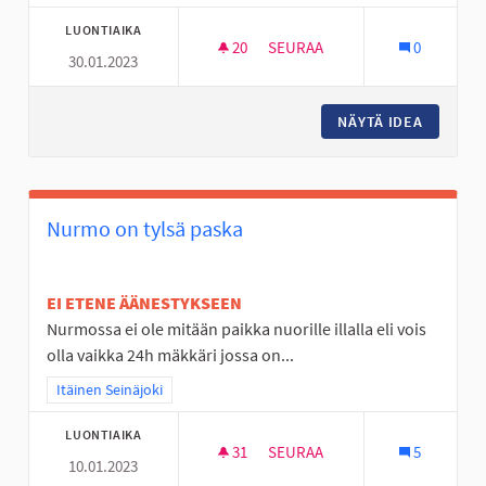
LUONTIAIKA
20
20 SEURAAJAA
SEURAA
0
30.01.2023
FRISBEEGOLFRATA VALKIAVUO
NÄYTÄ IDEA
FRISBEE
Nurmo on tylsä paska
EI ETENE ÄÄNESTYKSEEN
Nurmossa ei ole mitään paikka nuorille illalla eli vois
olla vaikka 24h mäkkäri jossa on...
Rajaa tulokset teeman mukaan: Itäinen Seinäjoki
Itäinen Seinäjoki
LUONTIAIKA
31
31 SEURAAJAA
SEURAA
5
10.01.2023
NURMO ON TYLSÄ PASKA