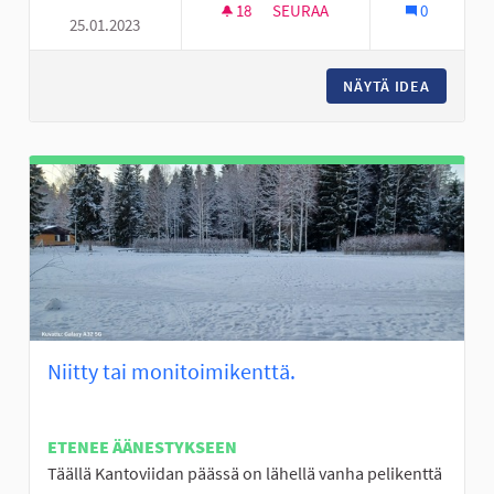
18
18 SEURAAJAA
SEURAA
0
25.01.2023
TOUKOLANPUISTON KOULULLE 
NÄYTÄ IDEA
TOUKOLA
Niitty tai monitoimikenttä.
ETENEE ÄÄNESTYKSEEN
Täällä Kantoviidan päässä on lähellä vanha pelikenttä