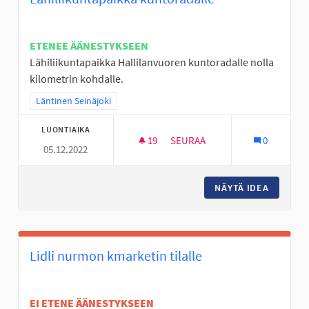
ETENEE ÄÄNESTYKSEEN
Lähiliikuntapaikka Hallilanvuoren kuntoradalle nolla
kilometrin kohdalle.
Rajaa tulokset teeman mukaan: Läntinen Seinäjoki
Läntinen Seinäjoki
LUONTIAIKA
19
19 SEURAAJAA
SEURAA
0
05.12.2022
LÄHILIIKUNTAPAIKKA KUNTOR
NÄYTÄ IDEA
LÄHILII
Lidli nurmon kmarketin tilalle
EI ETENE ÄÄNESTYKSEEN