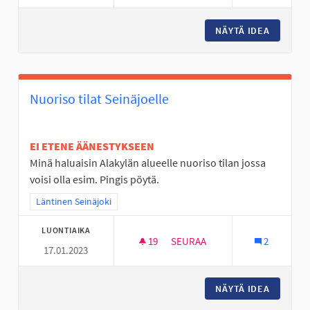
NÄYTÄ IDEA
NUORISO
Nuoriso tilat Seinäjoelle
EI ETENE ÄÄNESTYKSEEN
Minä haluaisin Alakylän alueelle nuoriso tilan jossa
voisi olla esim. Pingis pöytä.
Rajaa tulokset teeman mukaan: Läntinen Seinäjoki
Läntinen Seinäjoki
LUONTIAIKA
19
19 SEURAAJAA
SEURAA
2
17.01.2023
NUORISO TILAT SEINÄJOELLE
NÄYTÄ IDEA
NUORISO