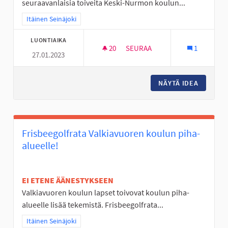
seuraavanlaisia toiveita Keski-Nurmon koulun...
Rajaa tulokset teeman mukaan: Itäinen Seinäjoki
Itäinen Seinäjoki
LUONTIAIKA
20
20 SEURAAJAA
SEURAA
1
27.01.2023
KESKI-NURMON KOULUN PIHA
NÄYTÄ IDEA
KESKI-N
Frisbeegolfrata Valkiavuoren koulun piha-
alueelle!
EI ETENE ÄÄNESTYKSEEN
Valkiavuoren koulun lapset toivovat koulun piha-
alueelle lisää tekemistä. Frisbeegolfrata...
Rajaa tulokset teeman mukaan: Itäinen Seinäjoki
Itäinen Seinäjoki