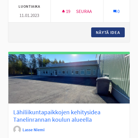
LUONTIAIKA
19
19 SEURAAJAA
SEURAA
0
11.01.2023
KIERTÄVÄ NUORTEN PSYKOLOG
NÄYTÄ IDEA
KIERTÄV
Lähiliikuntapaikkojen kehitysidea
Tanelinrannan koulun alueella
Lasse Niemi