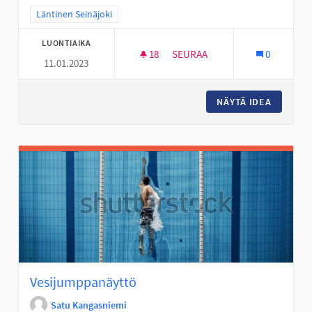
Rajaa tulokset teeman mukaan: Läntinen Seinäjoki
Läntinen Seinäjoki
LUONTIAIKA
18
18 SEURAAJAA
SEURAA
0
11.01.2023
YMPÄRIVUOTINEN ULKOSÄHLY
NÄYTÄ IDEA
YMPÄRI
Vesijumppanäyttö
Satu Kangasniemi