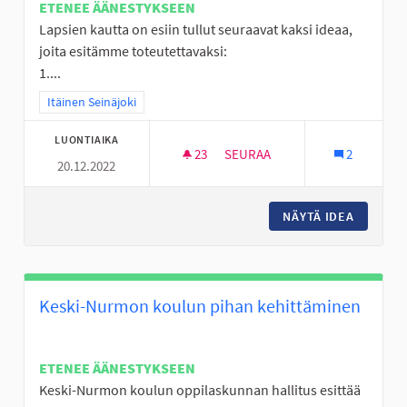
ETENEE ÄÄNESTYKSEEN
Lapsien kautta on esiin tullut seuraavat kaksi ideaa,
joita esitämme toteutettavaksi:
1....
Rajaa tulokset teeman mukaan: Itäinen Seinäjoki
Itäinen Seinäjoki
LUONTIAIKA
23
23 SEURAAJAA
SEURAA
2
20.12.2022
LÄHILIIKUNTAPAIKKOJEN KEH
NÄYTÄ IDEA
LÄHILII
Keski-Nurmon koulun pihan kehittäminen
ETENEE ÄÄNESTYKSEEN
Keski-Nurmon koulun oppilaskunnan hallitus esittää