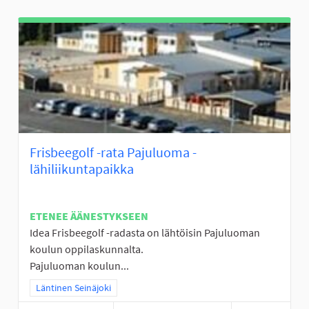
Frisbeegolf -rata Pajuluoma -
lähiliikuntapaikka
ETENEE ÄÄNESTYKSEEN
Idea Frisbeegolf -radasta on lähtöisin Pajuluoman
koulun oppilaskunnalta.
Pajuluoman koulun...
Rajaa tulokset teeman mukaan: Läntinen Seinäjoki
Läntinen Seinäjoki