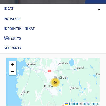
IDEAT
PROSESSI
IDEOINTIKLINIKAT
ÄÄNESTYS
SEURANTA
Seuraavassa elementissä on kartta, joka esittää tämän sivun tiet
+
−
56
Leaflet
|
©
HERE maps