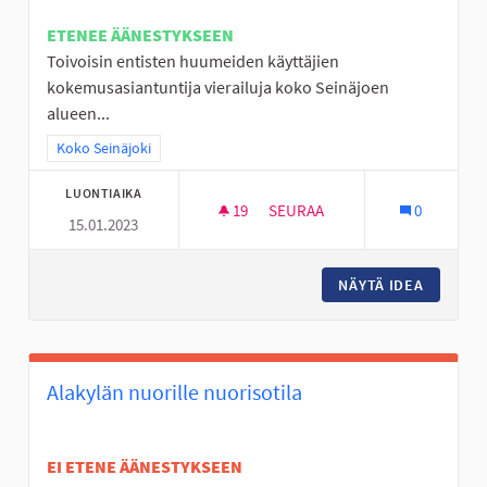
ETENEE ÄÄNESTYKSEEN
Toivoisin entisten huumeiden käyttäjien
kokemusasiantuntija vierailuja koko Seinäjoen
alueen...
Rajaa tulokset teeman mukaan: Koko Seinäjoki
Koko Seinäjoki
LUONTIAIKA
19
19 SEURAAJAA
SEURAA
0
15.01.2023
KOKEMUSASIANTUNTIJAN VIER
NÄYTÄ IDEA
KOKEMUS
Alakylän nuorille nuorisotila
EI ETENE ÄÄNESTYKSEEN