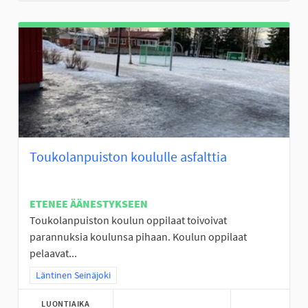
Toukolanpuiston koululle asfalttia
ETENEE ÄÄNESTYKSEEN
Toukolanpuiston koulun oppilaat toivoivat
parannuksia koulunsa pihaan. Koulun oppilaat
pelaavat...
Rajaa tulokset teeman mukaan: Läntinen Seinäjoki
Läntinen Seinäjoki
LUONTIAIKA