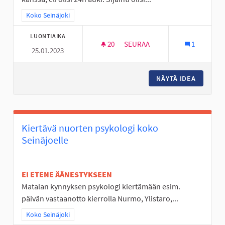
Rajaa tulokset teeman mukaan: Koko Seinäjoki
Koko Seinäjoki
LUONTIAIKA
20
20 SEURAAJAA
SEURAA
1
25.01.2023
NUORISOTILA 24H
NÄYTÄ IDEA
NUORISO
Kiertävä nuorten psykologi koko
Seinäjoelle
EI ETENE ÄÄNESTYKSEEN
Matalan kynnyksen psykologi kiertämään esim.
päivän vastaanotto kierrolla Nurmo, Ylistaro,...
Rajaa tulokset teeman mukaan: Koko Seinäjoki
Koko Seinäjoki