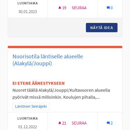
LUONTIAIKA
19
19 SEURAAJAA
SEURAA
0
30.01.2023
FRISBEEGOLF -RATA PAJULUOM
NÄYTÄ IDEA
FRISBEE
Nuorisotila läntiselle alueelle
(Alakylä/Jouppi)
EI ETENE ÄÄNESTYKSEEN
Nuoret täällä Alakylä/Jouppi/Kultavuoren alueella
pyörivät missä milloinkin. Koulujen pihalla,...
Rajaa tulokset teeman mukaan: Läntinen Seinäjoki
Läntinen Seinäjoki
LUONTIAIKA
21
21 SEURAAJAA
SEURAA
2
01.12.2022
NUORISOTILA LÄNTISELLE ALUE