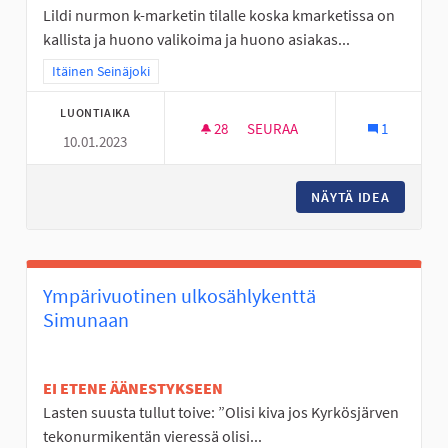
Lildi nurmon k-marketin tilalle koska kmarketissa on
kallista ja huono valikoima ja huono asiakas...
Rajaa tulokset teeman mukaan: Itäinen Seinäjoki
Itäinen Seinäjoki
LUONTIAIKA
28
28 SEURAAJAA
SEURAA
1
10.01.2023
LIDLI NURMON KMARKETIN TIL
NÄYTÄ IDEA
LIDLI N
Ympärivuotinen ulkosählykenttä
Simunaan
EI ETENE ÄÄNESTYKSEEN
Lasten suusta tullut toive: ”Olisi kiva jos Kyrkösjärven
tekonurmikentän vieressä olisi...