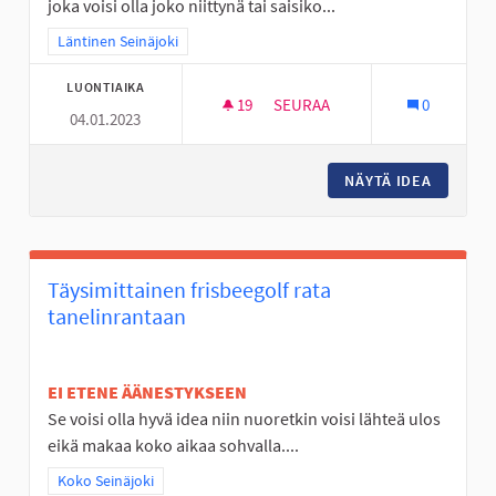
joka voisi olla joko niittynä tai saisiko...
Rajaa tulokset teeman mukaan: Läntinen Seinäjoki
Läntinen Seinäjoki
LUONTIAIKA
19
19 SEURAAJAA
SEURAA
0
04.01.2023
NIITTY TAI MONITOIMIKENTTÄ.
NÄYTÄ IDEA
NIITTY 
Täysimittainen frisbeegolf rata
tanelinrantaan
EI ETENE ÄÄNESTYKSEEN
Se voisi olla hyvä idea niin nuoretkin voisi lähteä ulos
eikä makaa koko aikaa sohvalla....
Rajaa tulokset teeman mukaan: Koko Seinäjoki
Koko Seinäjoki