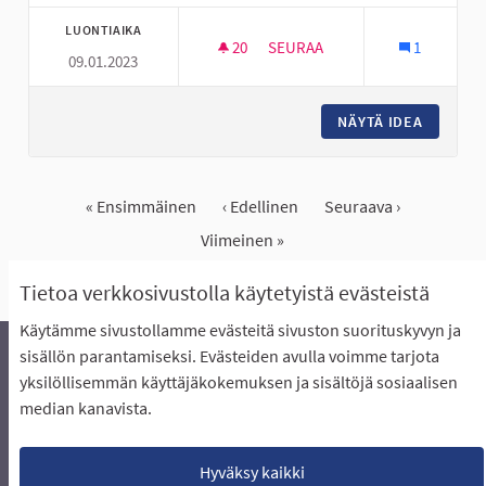
LUONTIAIKA
20
20 SEURAAJAA
SEURAA
1
09.01.2023
TÄYSIMITTAINEN FRISBEEGOLF
NÄYTÄ IDEA
TÄYSIMI
« Ensimmäinen
‹ Edellinen
Seuraava ›
Viimeinen »
Näytä kaikki peruutetut ideat
Tietoa verkkosivustolla käytetyistä evästeistä
Käytämme sivustollamme evästeitä sivuston suorituskyvyn ja
sisällön parantamiseksi. Evästeiden avulla voimme tarjota
yksilöllisemmän käyttäjäkokemuksen ja sisältöjä sosiaalisen
Äänestyksen pikaohjeet
Usein kysytyt kysymykset
median kanavista.
Näin äänestät Asukasbudjetissa
Yhteystiedot
Aluerajaukset ja budjetin jakautuminen alueille
Käyttöehdot asukkaille
Lataa avoimet datatiedostot
Hyväksy kaikki