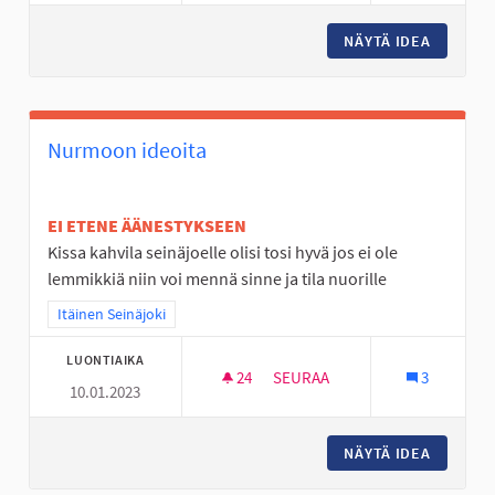
NÄYTÄ IDEA
NURMO O
Nurmoon ideoita
EI ETENE ÄÄNESTYKSEEN
Kissa kahvila seinäjoelle olisi tosi hyvä jos ei ole
lemmikkiä niin voi mennä sinne ja tila nuorille
Rajaa tulokset teeman mukaan: Itäinen Seinäjoki
Itäinen Seinäjoki
LUONTIAIKA
24
24 SEURAAJAA
SEURAA
3
10.01.2023
NURMOON IDEOITA
NÄYTÄ IDEA
NURMOO