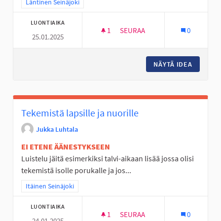
Rajaa tulokset teeman mukaan: Läntinen Seinäjoki
Läntinen Seinäjoki
LUONTIAIKA
1
1 SEURAAJA
SEURAA
0
25.01.2025
VAIJERILIUKUMÄKI KASPERIIN
NÄYTÄ IDEA
VAIJERI
Tekemistä lapsille ja nuorille
Jukka Luhtala
EI ETENE ÄÄNESTYKSEEN
Luistelu jäitä esimerkiksi talvi-aikaan lisää jossa olisi
tekemistä isolle porukalle ja jos...
Rajaa tulokset teeman mukaan: Itäinen Seinäjoki
Itäinen Seinäjoki
LUONTIAIKA
1
1 SEURAAJA
SEURAA
0
24.01.2025