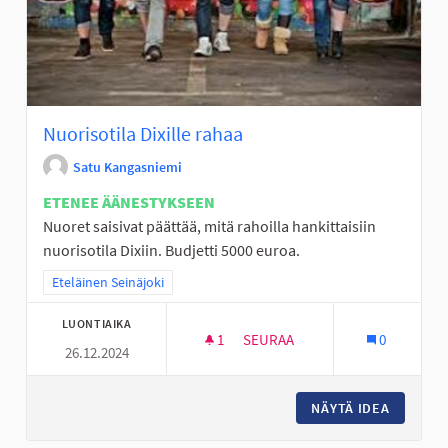
Nuorisotila Dixille rahaa
Satu Kangasniemi
ETENEE ÄÄNESTYKSEEN
Nuoret saisivat päättää, mitä rahoilla hankittaisiin
nuorisotila Dixiin. Budjetti 5000 euroa.
Rajaa tulokset teeman mukaan: Eteläinen Seinäjoki
Eteläinen Seinäjoki
LUONTIAIKA
1
1 SEURAAJA
SEURAA
0
26.12.2024
NUORISOTILA DIXILLE RAHAA
NÄYTÄ IDEA
NUORISO