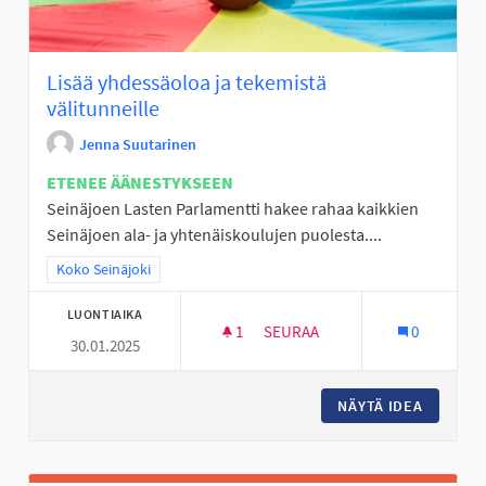
Lisää yhdessäoloa ja tekemistä
välitunneille
Jenna Suutarinen
ETENEE ÄÄNESTYKSEEN
Seinäjoen Lasten Parlamentti hakee rahaa kaikkien
Seinäjoen ala- ja yhtenäiskoulujen puolesta....
Rajaa tulokset teeman mukaan: Koko Seinäjoki
Koko Seinäjoki
LUONTIAIKA
1
1 SEURAAJA
SEURAA
0
30.01.2025
LISÄÄ YHDESSÄOLOA JA TEKEM
NÄYTÄ IDEA
LISÄÄ Y