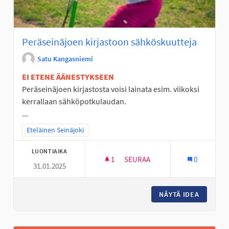
Peräseinäjoen kirjastoon sähköskuutteja
Satu Kangasniemi
EI ETENE ÄÄNESTYKSEEN
Peräseinäjoen kirjastosta voisi lainata esim. viikoksi
kerrallaan sähköpotkulaudan.
...
Rajaa tulokset teeman mukaan: Eteläinen Seinäjoki
Eteläinen Seinäjoki
LUONTIAIKA
1
1 SEURAAJA
SEURAA
0
31.01.2025
PERÄSEINÄJOEN KIRJASTOON
NÄYTÄ IDEA
PERÄSE