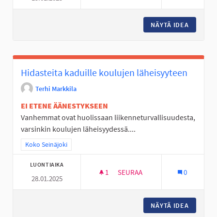
NÄYTÄ IDEA
SKEITTI
Hidasteita kaduille koulujen läheisyyteen
Terhi Markkila
EI ETENE ÄÄNESTYKSEEN
Vanhemmat ovat huolissaan liikenneturvallisuudesta,
varsinkin koulujen läheisyydessä....
Rajaa tulokset teeman mukaan: Koko Seinäjoki
Koko Seinäjoki
LUONTIAIKA
1
1 SEURAAJA
SEURAA
0
28.01.2025
HIDASTEITA KADUILLE KOULUJ
NÄYTÄ IDEA
HIDASTE