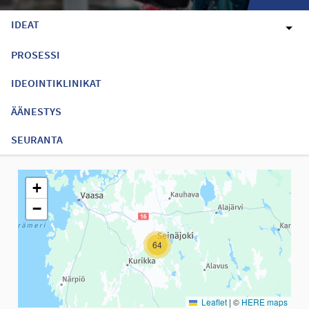
IDEAT
PROSESSI
IDEOINTIKLINIKAT
ÄÄNESTYS
SEURANTA
Seuraavassa elementissä on kartta, joka esittää tämän sivun tiet
+
−
64
Leaflet
|
©
HERE maps