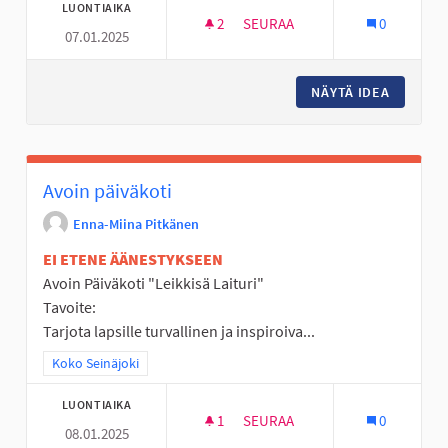
LUONTIAIKA
2
2 SEURAAJAA
SEURAA
0
07.01.2025
NUORILLE OMAA TURVALLISTA TI
NÄYTÄ IDEA
NUORILL
Avoin päiväkoti
Enna-Miina Pitkänen
EI ETENE ÄÄNESTYKSEEN
Avoin Päiväkoti "Leikkisä Laituri"
Tavoite:
Tarjota lapsille turvallinen ja inspiroiva...
Rajaa tulokset teeman mukaan: Koko Seinäjoki
Koko Seinäjoki
LUONTIAIKA
1
1 SEURAAJA
SEURAA
0
08.01.2025
AVOIN PÄIVÄKOTI