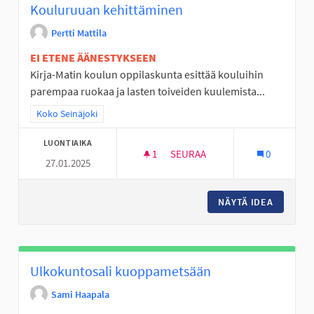
Kouluruuan kehittäminen
Pertti Mattila
EI ETENE ÄÄNESTYKSEEN
Kirja-Matin koulun oppilaskunta esittää kouluihin
parempaa ruokaa ja lasten toiveiden kuulemista...
Rajaa tulokset teeman mukaan: Koko Seinäjoki
Koko Seinäjoki
LUONTIAIKA
1
1 SEURAAJA
SEURAA
0
27.01.2025
KOULURUUAN KEHITTÄMINEN
NÄYTÄ IDEA
KOULUR
Ulkokuntosali kuoppametsään
Sami Haapala