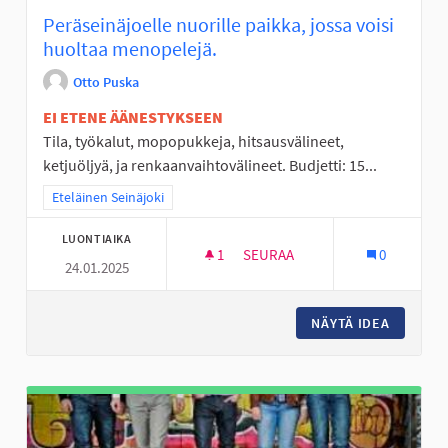
Peräseinäjoelle nuorille paikka, jossa voisi
huoltaa menopelejä.
Otto Puska
EI ETENE ÄÄNESTYKSEEN
Tila, työkalut, mopopukkeja, hitsausvälineet,
ketjuöljyä, ja renkaanvaihtovälineet. Budjetti: 15...
Rajaa tulokset teeman mukaan: Eteläinen Seinäjoki
Eteläinen Seinäjoki
LUONTIAIKA
1
1 SEURAAJA
SEURAA
0
24.01.2025
PERÄSEINÄJOELLE NUORILLE P
NÄYTÄ IDEA
PERÄSEI