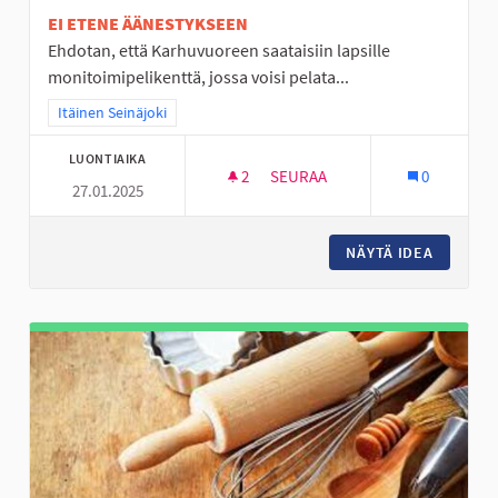
EI ETENE ÄÄNESTYKSEEN
Ehdotan, että Karhuvuoreen saataisiin lapsille
monitoimipelikenttä, jossa voisi pelata...
Rajaa tulokset teeman mukaan: Itäinen Seinäjoki
Itäinen Seinäjoki
LUONTIAIKA
2
2 SEURAAJAA
SEURAA
0
27.01.2025
KARHUVUOREEN MONITOIMIPE
NÄYTÄ IDEA
KARHUV