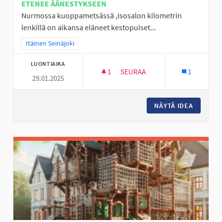
ETENEE ÄÄNESTYKSEEN
Nurmossa kuoppametsässä ,Isosalon kilometrin
lenkillä on aikansa eläneet kestopuiset...
Rajaa tulokset teeman mukaan: Itäinen Seinäjoki
Itäinen Seinäjoki
LUONTIAIKA
1
1 SEURAAJA
SEURAA
1
29.01.2025
ULKOKUNTOSALI KUOPPAMET
NÄYTÄ IDEA
ULKOKU