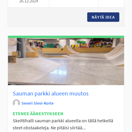
26.12.2024
KIMPPAKYYTISOVELLUS
NÄYTÄ IDEA
KIMPPAK
Sauman parkki alueen muutos
Severi Sievi-Korte
ETENEE ÄÄNESTYKSEEN
Skeittihalli sauman parkki alueella on tällä hetkellä
steet obstaakeleja. Ne pitäisi siirtää...