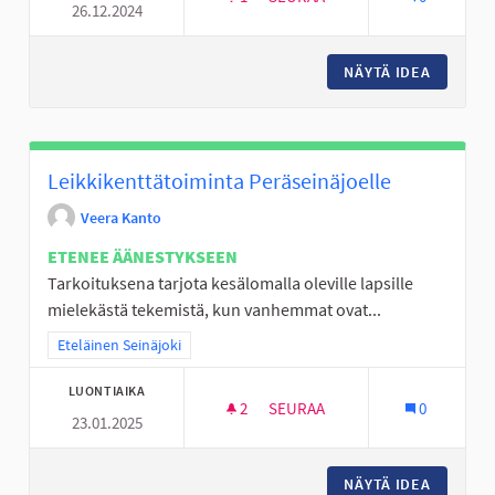
26.12.2024
KULJETUKSET HAMMASHOITOL
NÄYTÄ IDEA
KULJET
Leikkikenttätoiminta Peräseinäjoelle
Veera Kanto
ETENEE ÄÄNESTYKSEEN
Tarkoituksena tarjota kesälomalla oleville lapsille
mielekästä tekemistä, kun vanhemmat ovat...
Rajaa tulokset teeman mukaan: Eteläinen Seinäjoki
Eteläinen Seinäjoki
LUONTIAIKA
2
2 SEURAAJAA
SEURAA
0
23.01.2025
LEIKKIKENTTÄTOIMINTA PERÄS
NÄYTÄ IDEA
LEIKKIK