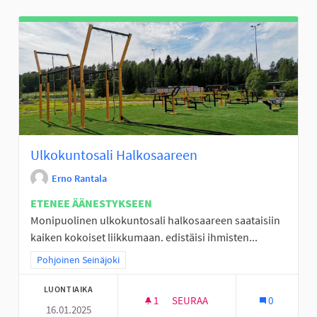
Ulkokuntosali Halkosaareen
Erno Rantala
ETENEE ÄÄNESTYKSEEN
Monipuolinen ulkokuntosali halkosaareen saataisiin
kaiken kokoiset liikkumaan. edistäisi ihmisten...
Rajaa tulokset teeman mukaan: Pohjoinen Seinäjoki
Pohjoinen Seinäjoki
LUONTIAIKA
1
1 SEURAAJA
SEURAA
0
16.01.2025
ULKOKUNTOSALI HALKOSAAR