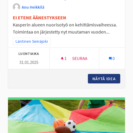
Anu Heikkilä
EI ETENE ÄÄNESTYKSEEN
Kasperin alueen nuorisotyö on kehittämisvaiheessa.
Toimintaa on järjestetty nyt muutaman vuoden...
Rajaa tulokset teeman mukaan: Läntinen Seinäjoki
Läntinen Seinäjoki
LUONTIAIKA
1
1 SEURAAJA
SEURAA
0
31.01.2025
KEHITTÄMISRAHAA KASPERIN 
NÄYTÄ IDEA
KEHITTÄ