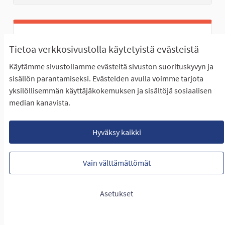
Retkiluistelu reitti Kyrkösjärven jäälle
Tietoa verkkosivustolla käytetyistä evästeistä
Teuvo Kivimäki
Käytämme sivustollamme evästeitä sivuston suorituskyvyn ja
EI ETENE ÄÄNESTYKSEEN
sisällön parantamiseksi. Evästeiden avulla voimme tarjota
Kyrkösjärven uimarannalta (Käpälikkö) lähtevä
yksilöllisemmän käyttäjäkokemuksen ja sisältöjä sosiaalisen
retkiluistelu reitti Kyrkösjärven jäälle.
median kanavista.
Rajaa tulokset teeman mukaan: Läntinen Seinäjoki
Läntinen Seinäjoki
Hyväksy kaikki
LUONTIAIKA
3
3 SEURAAJAA
SEURAA
0
09.12.2024
RETKILUISTELU REITTI KYRKÖ
Vain välttämättömät
NÄYTÄ IDEA
RETKILU
Asetukset
Matalamäenpuiston uudistaminen