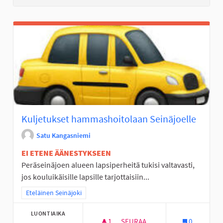
Kuljetukset hammashoitolaan Seinäjoelle
Satu Kangasniemi
EI ETENE ÄÄNESTYKSEEN
Peräseinäjoen alueen lapsiperheitä tukisi valtavasti,
jos kouluikäisille lapsille tarjottaisiin...
Rajaa tulokset teeman mukaan: Eteläinen Seinäjoki
Eteläinen Seinäjoki
LUONTIAIKA
1
1 SEURAAJA
SEURAA
0