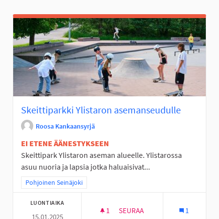
Skeittiparkki Ylistaron asemanseudulle
Roosa Kankaansyrjä
EI ETENE ÄÄNESTYKSEEN
Skeittipark Ylistaron aseman alueelle. Ylistarossa
asuu nuoria ja lapsia jotka haluaisivat...
Rajaa tulokset teeman mukaan: Pohjoinen Seinäjoki
Pohjoinen Seinäjoki
LUONTIAIKA
1
1 SEURAAJA
SEURAA
1
15.01.2025
SKEITTIPARKKI YLISTARON A