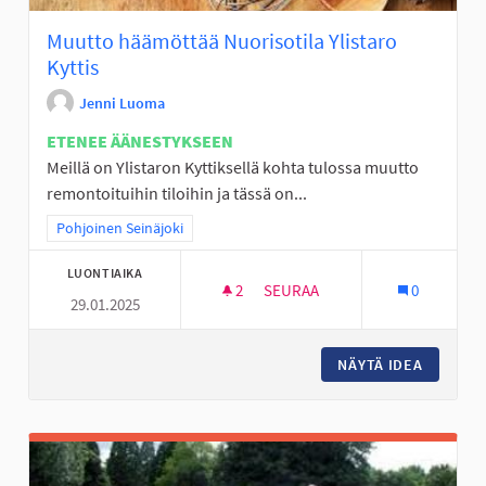
Muutto häämöttää Nuorisotila Ylistaro
Kyttis
Jenni Luoma
ETENEE ÄÄNESTYKSEEN
Meillä on Ylistaron Kyttiksellä kohta tulossa muutto
remontoituihin tiloihin ja tässä on...
Rajaa tulokset teeman mukaan: Pohjoinen Seinäjoki
Pohjoinen Seinäjoki
LUONTIAIKA
2
2 SEURAAJAA
SEURAA
0
29.01.2025
MUUTTO HÄÄMÖTTÄÄ NUORISOT
NÄYTÄ IDEA
MUUTTO 