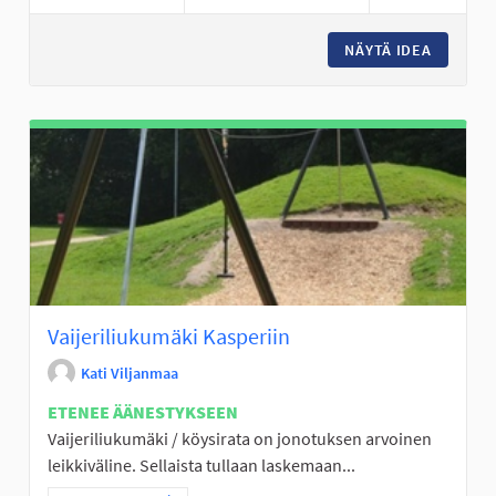
NÄYTÄ IDEA
ULKOKU
Vaijeriliukumäki Kasperiin
Kati Viljanmaa
ETENEE ÄÄNESTYKSEEN
Vaijeriliukumäki / köysirata on jonotuksen arvoinen
leikkiväline. Sellaista tullaan laskemaan...