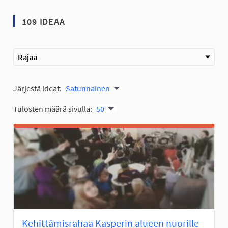
109 IDEAA
Rajaa
Järjestä ideat:
Satunnainen
Tulosten määrä sivulla:
50
Kehittämisrahaa Kasperin alueen nuorille