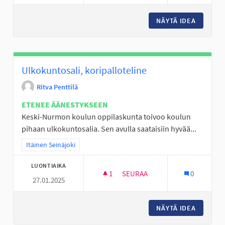
NÄYTÄ IDEA
AVOIN P
Ulkokuntosali, koripalloteline
Ritva Penttilä
ETENEE ÄÄNESTYKSEEN
Keski-Nurmon koulun oppilaskunta toivoo koulun
pihaan ulkokuntosalia. Sen avulla saataisiin hyvää...
Rajaa tulokset teeman mukaan: Itäinen Seinäjoki
Itäinen Seinäjoki
LUONTIAIKA
1
1 SEURAAJA
SEURAA
0
27.01.2025
ULKOKUNTOSALI, KORIPALLOT
NÄYTÄ IDEA
ULKOKUN