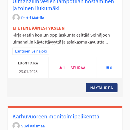
Uimahallin vesien lämpötilan nostaminen
ja toinen liukumäki
Pertti Mattila
EI ETENE ÄÄNESTYKSEEN
Kirja-Matin koulun oppilaskunta esittää Seinäjoen
uimahallin käytettävyyttä ja asiakasmukavuutta...
Rajaa tulokset teeman mukaan: Läntinen Seinäjoki
Läntinen Seinäjoki
LUONTIAIKA
1
1 SEURAAJA
SEURAA
0
23.01.2025
UIMAHALLIN VESIEN LÄMPÖTIL
NÄYTÄ IDEA
UIMAHAL
Karhuvuoreen monitoimipelikenttä
Suvi Vaismaa