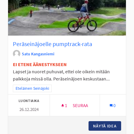
Peräseinäjoelle pumptrack-rata
Satu Kangasniemi
EI ETENE ÄÄNESTYKSEEN
Lapset ja nuoret puhuvat, ettei ole oikein mitään
paikkoja missä olla. Peräseinäjoen keskustaan...
Rajaa tulokset teeman mukaan: Eteläinen Seinäjoki
Eteläinen Seinäjoki
LUONTIAIKA
1
1 SEURAAJA
SEURAA
0
26.12.2024
PERÄSEINÄJOELLE PUMPTRAC
NÄYTÄ IDEA
PERÄSEI