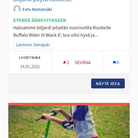
Eetu Rantamäki
ETENEE ÄÄNESTYKSEEN
Haluamme biljardi pöydän nuorisotila Roubelle
Buffalo Rider III Black 8', tuo olisi hyvä ja...
Rajaa tulokset teeman mukaan: Läntinen Seinäjoki
Läntinen Seinäjoki
LUONTIAIKA
1
1 SEURAAJA
SEURAA
0
14.01.2025
BILJARDI PÖYTÄ ROUBELLE
NÄYTÄ IDEA
BILJARD