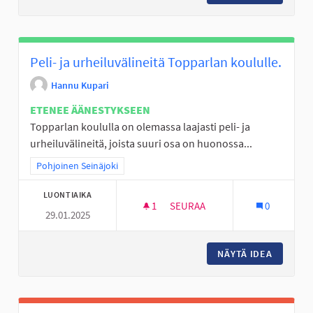
Peli- ja urheiluvälineitä Topparlan koululle.
Hannu Kupari
ETENEE ÄÄNESTYKSEEN
Topparlan koululla on olemassa laajasti peli- ja
urheiluvälineitä, joista suuri osa on huonossa...
Rajaa tulokset teeman mukaan: Pohjoinen Seinäjoki
Pohjoinen Seinäjoki
LUONTIAIKA
1
1 SEURAAJA
SEURAA
0
29.01.2025
PELI- JA URHEILUVÄLINEITÄ T
NÄYTÄ IDEA
PELI- J