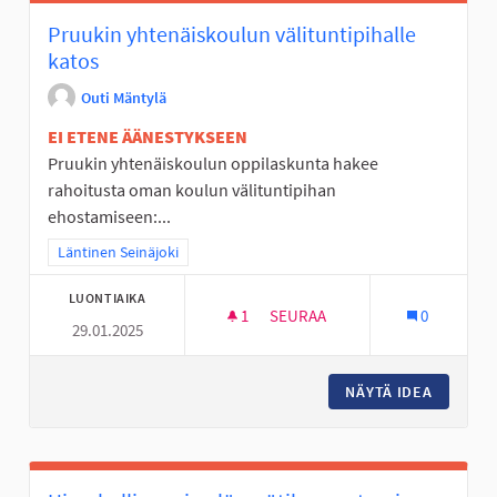
Pruukin yhtenäiskoulun välituntipihalle
katos
Outi Mäntylä
EI ETENE ÄÄNESTYKSEEN
Pruukin yhtenäiskoulun oppilaskunta hakee
rahoitusta oman koulun välituntipihan
ehostamiseen:...
Rajaa tulokset teeman mukaan: Läntinen Seinäjoki
Läntinen Seinäjoki
LUONTIAIKA
1
1 SEURAAJA
SEURAA
0
29.01.2025
PRUUKIN YHTENÄISKOULUN VÄ
NÄYTÄ IDEA
PRUUKIN