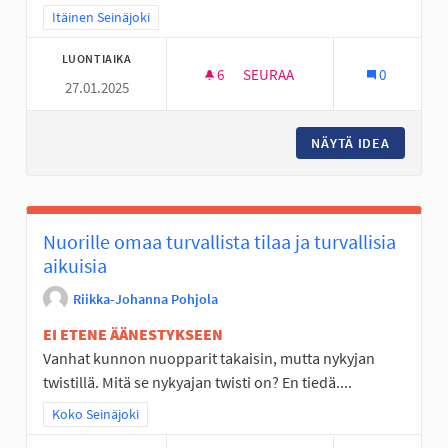
Rajaa tulokset teeman mukaan: Itäinen Seinäjoki
Itäinen Seinäjoki
LUONTIAIKA
6
6 SEURAAJAA
SEURAA
0
27.01.2025
SAUMAN PARKKI ALU
NÄYTÄ IDEA
SAUMAN
Nuorille omaa turvallista tilaa ja turvallisia
aikuisia
Riikka-Johanna Pohjola
EI ETENE ÄÄNESTYKSEEN
Vanhat kunnon nuopparit takaisin, mutta nykyjan
twistillä. Mitä se nykyajan twisti on? En tiedä....
Rajaa tulokset teeman mukaan: Koko Seinäjoki
Koko Seinäjoki