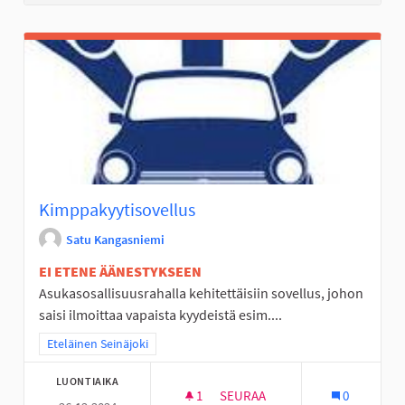
Kimppakyytisovellus
Satu Kangasniemi
EI ETENE ÄÄNESTYKSEEN
Asukasosallisuusrahalla kehitettäisiin sovellus, johon
saisi ilmoittaa vapaista kyydeistä esim....
Rajaa tulokset teeman mukaan: Eteläinen Seinäjoki
Eteläinen Seinäjoki
LUONTIAIKA
1
1 SEURAAJA
SEURAA
0