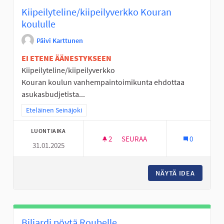
Kiipeilyteline/kiipeilyverkko Kouran
koululle
Päivi Karttunen
EI ETENE ÄÄNESTYKSEEN
Kiipeilyteline/kiipeilyverkko
Kouran koulun vanhempaintoimikunta ehdottaa
asukasbudjetista...
Rajaa tulokset teeman mukaan: Eteläinen Seinäjoki
Eteläinen Seinäjoki
LUONTIAIKA
2
2 SEURAAJAA
SEURAA
0
31.01.2025
KIIPEILYTELINE/KIIPEILYVER
NÄYTÄ IDEA
KIIPEIL
Biljardi pöytä Roubelle