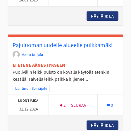
TEKEMISTÄ LAPSILLE JA NUORI
NÄYTÄ IDEA
TEKEMIS
Pajuluoman uudelle alueelle pulkkamäki
Manu Kujala
EI ETENE ÄÄNESTYKSEEN
Puolivälin leikkipuisto on kovalla käytöllä etenkin
kesällä. Talvella leikkipaikka hiljenee...
Rajaa tulokset teeman mukaan: Läntinen Seinäjoki
Läntinen Seinäjoki
LUONTIAIKA
2
2 SEURAAJAA
SEURAA
0
31.12.2024
PAJULUOMAN UUDELLE ALUEE
NÄYTÄ IDEA
PAJULUO