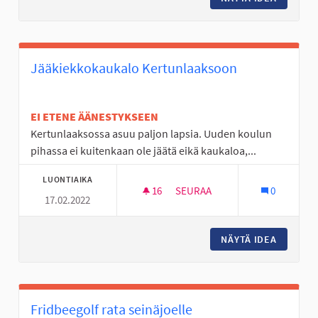
Jääkiekkokaukalo Kertunlaaksoon
EI ETENE ÄÄNESTYKSEEN
Kertunlaaksossa asuu paljon lapsia. Uuden koulun
pihassa ei kuitenkaan ole jäätä eikä kaukaloa,...
LUONTIAIKA
16
16 SEURAAJAA
SEURAA
0
17.02.2022
JÄÄKIEKKOKAUKALO KERTUN
NÄYTÄ IDEA
JÄÄKIE
Fridbeegolf rata seinäjoelle