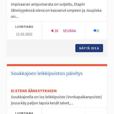
Impivaaran ampumarata on suljettu, Etapin
läheisyydessä oleva on kasvanut umpeen ja Joupiska
on...
LUONTIAIKA
18
18 SEURAAJAA
SEURAA
0
21.02.2022
AMPUMARATA KESKUSTAN LAIT
NÄYTÄ IDEA
AMPUMAR
Soukkajoen leikkipuiston päivitys
EI ETENE ÄÄNESTYKSEEN
Soukkajoella on iso leikkipuisto (Vonkapaikanpuisto)
jossa käy paljon lapsia kesät talvet,...
LUONTIAIKA