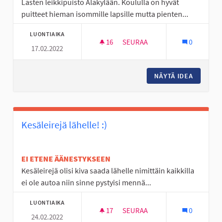
Lasten leikkipuisto Alakylään. Koululla on hyvät
puitteet hieman isommille lapsille mutta pienten...
LUONTIAIKA
16
16 SEURAAJAA
SEURAA
0
17.02.2022
LASTEN LEIKKIPUISTO ALAKYL
NÄYTÄ IDEA
LASTEN 
Kesäleirejä lähelle! :)
EI ETENE ÄÄNESTYKSEEN
Kesäleirejä olisi kiva saada lähelle nimittäin kaikkilla
ei ole autoa niin sinne pystyisi mennä...
LUONTIAIKA
17
17 SEURAAJAA
SEURAA
0
24.02.2022
KESÄLEIREJÄ LÄHELLE! :)