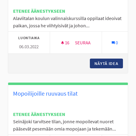
ETENEE ÄÄNESTYKSEEN
Alaviitalan koulun valinnaiskurssilla oppilaat ideoivat
paikan, jossa he viihtyisivät ja johon...
LUONTIAIKA
16
16 SEURAAJAA
SEURAA
0
06.03.2022
PERÄSEINÄJOEN NUORILLE PA
NÄYTÄ IDEA
PERÄSEI
Mopoilijoille ruuvaus tilat
ETENEE ÄÄNESTYKSEEN
Seinäjoki tarvitsee tilan, jonne mopoilevat nuoret
pääsevät pesemään omia mopojaan ja tekemään...