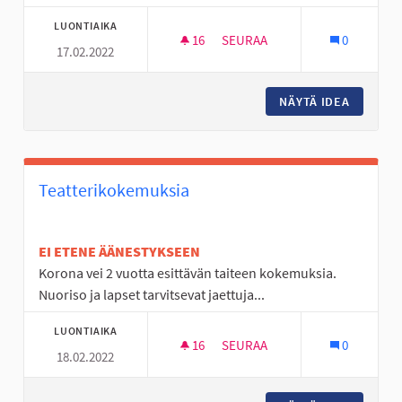
LUONTIAIKA
16
16 SEURAAJAA
SEURAA
0
17.02.2022
VERKKOAIDAT LASTEN LEIKKIK
NÄYTÄ IDEA
VERKKOA
Teatterikokemuksia
EI ETENE ÄÄNESTYKSEEN
Korona vei 2 vuotta esittävän taiteen kokemuksia.
Nuoriso ja lapset tarvitsevat jaettuja...
LUONTIAIKA
16
16 SEURAAJAA
SEURAA
0
18.02.2022
TEATTERIKOKEMUKSIA