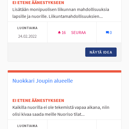
EI ETENE ÄÄNESTYKSEEN
Lisätään monipuolisen liikunnan mahdollisuuksia
lapsille ja nuorille. Liikuntamahdollisuuksien...
LUONTIAIKA
16
16 SEURAAJAA
SEURAA
0
24.02.2022
LIIKE ON LÄÄKE
NÄYTÄ IDEA
LIIKE O
Nuokkari Joupin alueelle
EI ETENE ÄÄNESTYKSEEN
Kaikilla nuorilla ei ole tekemistä vapaa aikana, niin
olisi kivaa saada meille Nuoriso tilat...
LUONTIAIKA