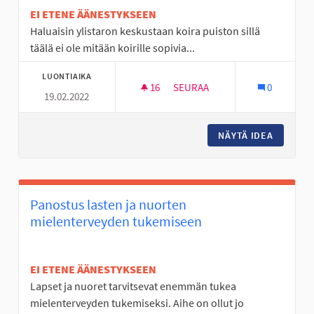
EI ETENE ÄÄNESTYKSEEN
Haluaisin ylistaron keskustaan koira puiston sillä
täälä ei ole mitään koirille sopivia...
LUONTIAIKA
16
16 SEURAAJAA
SEURAA
0
19.02.2022
KOIRA PUISTO YLISTAROON
NÄYTÄ IDEA
KOIRA P
Panostus lasten ja nuorten
mielenterveyden tukemiseen
EI ETENE ÄÄNESTYKSEEN
Lapset ja nuoret tarvitsevat enemmän tukea
mielenterveyden tukemiseksi. Aihe on ollut jo