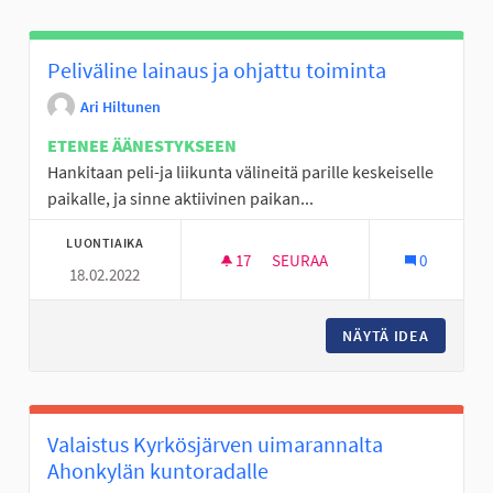
Peliväline lainaus ja ohjattu toiminta
Ari Hiltunen
ETENEE ÄÄNESTYKSEEN
Hankitaan peli-ja liikunta välineitä parille keskeiselle
paikalle, ja sinne aktiivinen paikan...
LUONTIAIKA
17
17 SEURAAJAA
SEURAA
0
18.02.2022
PELIVÄLINE LAINAUS JA OHJAT
NÄYTÄ IDEA
PELIVÄL
Valaistus Kyrkösjärven uimarannalta
Ahonkylän kuntoradalle