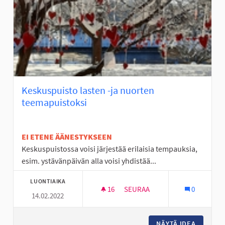
Keskuspuisto lasten -ja nuorten
teemapuistoksi
EI ETENE ÄÄNESTYKSEEN
Keskuspuistossa voisi järjestää erilaisia tempauksia,
esim. ystävänpäivän alla voisi yhdistää...
LUONTIAIKA
16
16 SEURAAJAA
SEURAA
0
14.02.2022
KESKUSPUISTO LASTEN -JA N
NÄYTÄ IDEA
KESKUSP