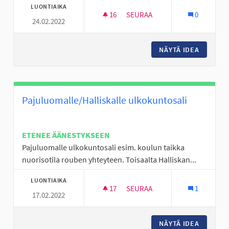
LUONTIAIKA
16
16 SEURAAJAA
SEURAA
0
24.02.2022
LISÄÄ TEKONURMIA SEINÄJOEL
NÄYTÄ IDEA
LISÄÄ T
Pajuluomalle/Halliskalle ulkokuntosali
ETENEE ÄÄNESTYKSEEN
Pajuluomalle ulkokuntosali esim. koulun taikka
nuorisotila rouben yhteyteen. Toisaalta Halliskan...
LUONTIAIKA
17
17 SEURAAJAA
SEURAA
1
17.02.2022
PAJULUOMALLE/HALLISKALLE 
NÄYTÄ IDEA
PAJULUO