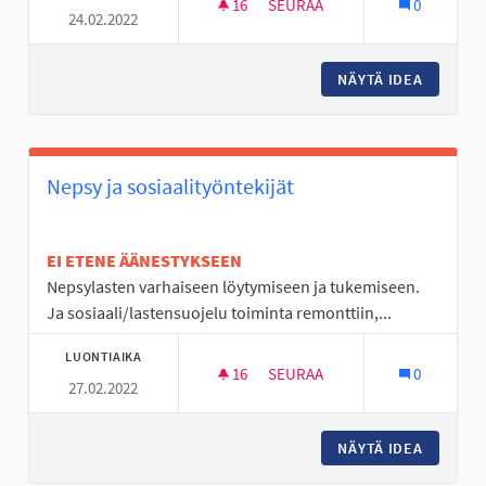
16
16 SEURAAJAA
SEURAA
0
24.02.2022
NUOKKARI JOUPIN ALUEELLE
NÄYTÄ IDEA
NUOKKAR
Nepsy ja sosiaalityöntekijät
EI ETENE ÄÄNESTYKSEEN
Nepsylasten varhaiseen löytymiseen ja tukemiseen.
Ja sosiaali/lastensuojelu toiminta remonttiin,...
LUONTIAIKA
16
16 SEURAAJAA
SEURAA
0
27.02.2022
NEPSY JA SOSIAALITYÖNTEKIJÄ
NÄYTÄ IDEA
NEPSY J