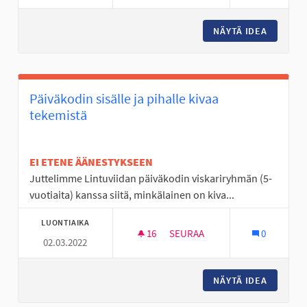
NÄYTÄ IDEA
KESÄLEI
Päiväkodin sisälle ja pihalle kivaa
tekemistä
EI ETENE ÄÄNESTYKSEEN
Juttelimme Lintuviidan päiväkodin viskariryhmän (5-
vuotiaita) kanssa siitä, minkälainen on kiva...
LUONTIAIKA
16
16 SEURAAJAA
SEURAA
0
02.03.2022
PÄIVÄKODIN SISÄLLE JA PIHALL
NÄYTÄ IDEA
PÄIVÄKO