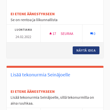
EI ETENE ÄÄNESTYKSEEN
Se on rentoa ja liikunnallista
LUONTIAIKA
17
17 SEURAAJAA
SEURAA
0
24.02.2022
FRIDBEEGOLF RATA SEINÄJOEL
NÄYTÄ IDEA
FRIDBEE
Lisää tekonurmia Seinäjoelle
EI ETENE ÄÄNESTYKSEEN
Lisää tekonurmia Seinäjoelle, sillä tekonurmilla on
aina ruuhkaa.