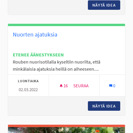
NÄYTÄ IDEA
NUORTE
Nuorten ajatuksia
ETENEE ÄÄNESTYKSEEN
Rouben nuorisotilalla kyseltiin nuorilta, että
minkälaisia ajatuksia heillä on aiheeseen....
LUONTIAIKA
16
16 SEURAAJAA
SEURAA
0
02.03.2022
NUORTEN AJATUKSIA
NÄYTÄ IDEA
NUORTE