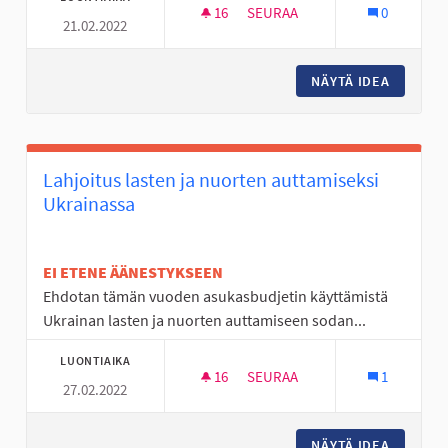
16
16 SEURAAJAA
SEURAA
0
21.02.2022
SOUKKAJOEN LEIKKIPUISTON P
NÄYTÄ IDEA
SOUKKAJ
Lahjoitus lasten ja nuorten auttamiseksi
Ukrainassa
EI ETENE ÄÄNESTYKSEEN
Ehdotan tämän vuoden asukasbudjetin käyttämistä
Ukrainan lasten ja nuorten auttamiseen sodan...
LUONTIAIKA
16
16 SEURAAJAA
SEURAA
1
27.02.2022
LAHJOITUS LASTEN JA NUORT
NÄYTÄ IDEA
LAHJOIT