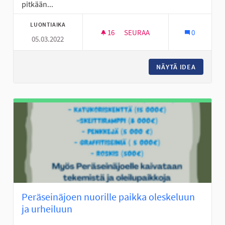
pitkään...
LUONTIAIKA
16
16 SEURAAJAA
SEURAA
0
05.03.2022
PANOSTUS LASTEN JA NUORTE
NÄYTÄ IDEA
PANOSTU
Peräseinäjoen nuorille paikka oleskeluun
ja urheiluun