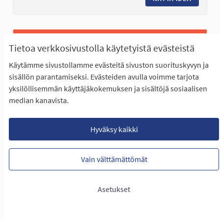
Tietoa verkkosivustolla käytetyistä evästeistä
Käytämme sivustollamme evästeitä sivuston suorituskyvyn ja
sisällön parantamiseksi. Evästeiden avulla voimme tarjota
yksilöllisemmän käyttäjäkokemuksen ja sisältöjä sosiaalisen
median kanavista.
Koko kaupungin aktiivipuisto, motoristen
Hyväksy kaikki
taitojen ja opin leikkikeskus
Vain välttämättömät
EI ETENE ÄÄNESTYKSEEN
Lasten ja nuorten aktiivipuisto tuo monipuolisuutta
Asetukset
Seinäjoen liikuntamahdollisuuksiin. Puisto...
LUONTIAIKA