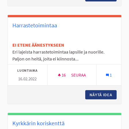
Harrastetoimintaa
EI ETENE ÄÄNESTYKSEEN
Eri lajeista harrastetoimintaa lapsille ja nuorille.
Paljon on heitä, joita ei kiinnosta...
LUONTIAIKA
16
16 SEURAAJAA
SEURAA
1
16.02.2022
HARRASTETOIMINTAA
NÄYTÄ IDEA
HARRAS
Kyrkkärin koriskenttä