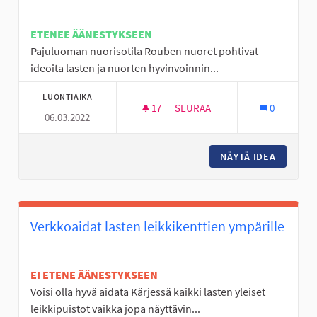
ETENEE ÄÄNESTYKSEEN
Pajuluoman nuorisotila Rouben nuoret pohtivat
ideoita lasten ja nuorten hyvinvoinnin...
LUONTIAIKA
17
17 SEURAAJAA
SEURAA
0
06.03.2022
KYRKKÄRIN KORISKENTTÄ
NÄYTÄ IDEA
KYRKKÄR
Verkkoaidat lasten leikkikenttien ympärille
EI ETENE ÄÄNESTYKSEEN
Voisi olla hyvä aidata Kärjessä kaikki lasten yleiset
leikkipuistot vaikka jopa näyttävin...