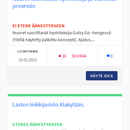
prosessin
EI ETENE ÄÄNESTYKSEEN
Nuoret suorittavat hyvintekoja Gutsy Go -hengessä
(Ylellä näytetty palkittu konsepti). Ajatus,...
LUONTIAIKA
16
16 SEURAAJAA
SEURAA
0
18.02.2022
NUORET SUORITTAVAT HYVINTE
NÄYTÄ IDEA
NUORET 
Lasten leikkipuisto Alakylään.
ETENEE ÄÄNESTYKSEEN