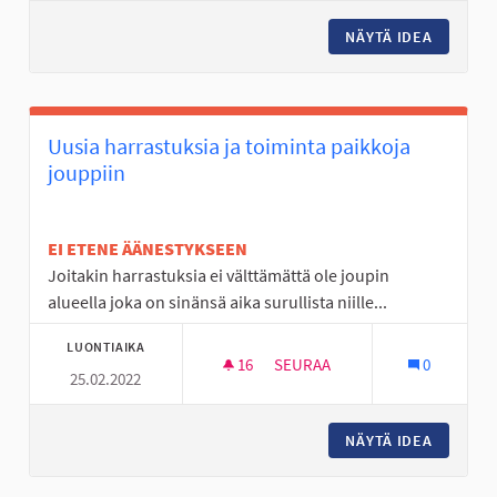
NÄYTÄ IDEA
NUORET 
Uusia harrastuksia ja toiminta paikkoja
jouppiin
EI ETENE ÄÄNESTYKSEEN
Joitakin harrastuksia ei välttämättä ole joupin
alueella joka on sinänsä aika surullista niille...
LUONTIAIKA
16
16 SEURAAJAA
SEURAA
0
25.02.2022
UUSIA HARRASTUKSIA JA TOIM
NÄYTÄ IDEA
UUSIA H