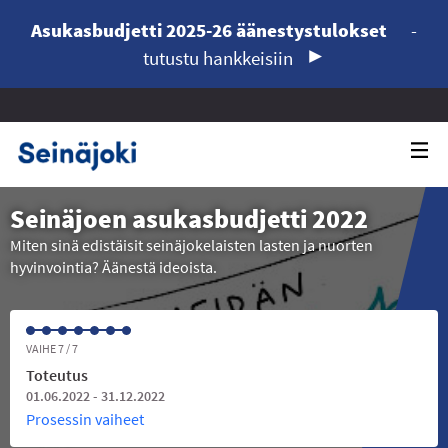
Asukasbudjetti 2025-26 äänestystulokset
-
tutustu hankkeisiin
Seinäjoen asukasbudjetti 2022
Miten sinä edistäisit seinäjokelaisten lasten ja nuorten
hyvinvointia? Äänestä ideoista.
VAIHE 7 / 7
Toteutus
01.06.2022 - 31.12.2022
Prosessin vaiheet