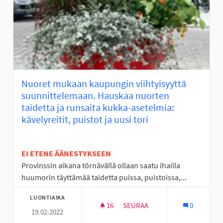
Nuoret mukaan kaupungin viihtyisyyttä
suunnittelemaan. Hauskaa nuorten
taidetta ja runsaita kukka-asetelmia:
kävelyreitit, puistot ja uusi tori
EI ETENE ÄÄNESTYKSEEN
Provinssin aikana törnävällä ollaan saatu ihailla
huumorin täyttämää taidetta puissa, puistoissa,...
LUONTIAIKA
16
16 SEURAAJAA
SEURAA
0
19.02.2022