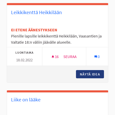
Leikkikenttä Heikkilään
EI ETENE ÄÄNESTYKSEEN
Pienille lapsille leikkikenttä Heikkilään, Vaasantien ja
Valtatie 18:n väliin jäävälle alueelle.
LUONTIAIKA
16
16 SEURAAJAA
SEURAA
0
18.02.2022
LEIKKIKENTTÄ HEIKKILÄÄN
NÄYTÄ IDEA
LEIKKIK
Liike on lääke