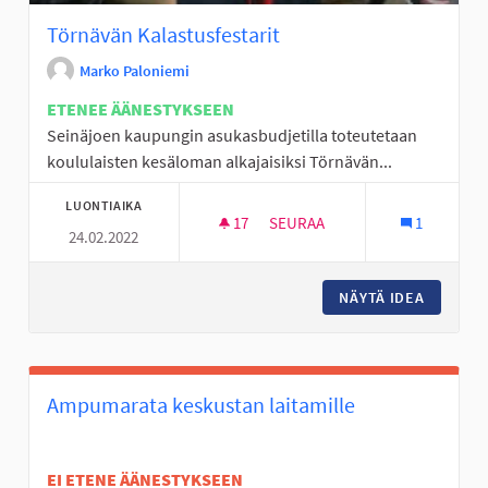
Törnävän Kalastusfestarit
Marko Paloniemi
ETENEE ÄÄNESTYKSEEN
Seinäjoen kaupungin asukasbudjetilla toteutetaan
koululaisten kesäloman alkajaisiksi Törnävän...
LUONTIAIKA
17
17 SEURAAJAA
SEURAA
1
24.02.2022
TÖRNÄVÄN KALASTUSFESTARI
NÄYTÄ IDEA
TÖRNÄV
Ampumarata keskustan laitamille
EI ETENE ÄÄNESTYKSEEN