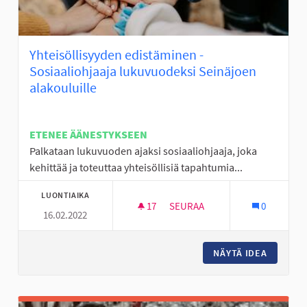
Yhteisöllisyyden edistäminen -
Sosiaaliohjaaja lukuvuodeksi Seinäjoen
alakouluille
ETENEE ÄÄNESTYKSEEN
Palkataan lukuvuoden ajaksi sosiaaliohjaaja, joka
kehittää ja toteuttaa yhteisöllisiä tapahtumia...
LUONTIAIKA
17
17 SEURAAJAA
SEURAA
0
16.02.2022
YHTEISÖLLISYYDEN EDISTÄMIN
NÄYTÄ IDEA
YHTEISÖ