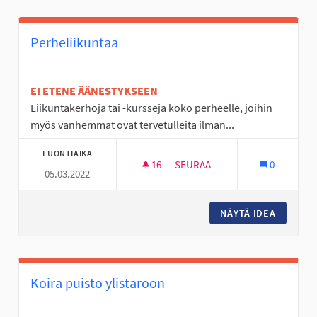
Perheliikuntaa
EI ETENE ÄÄNESTYKSEEN
Liikuntakerhoja tai -kursseja koko perheelle, joihin
myös vanhemmat ovat tervetulleita ilman...
LUONTIAIKA
16
16 SEURAAJAA
SEURAA
0
05.03.2022
PERHELIIKUNTAA
NÄYTÄ IDEA
PERHELI
Koira puisto ylistaroon