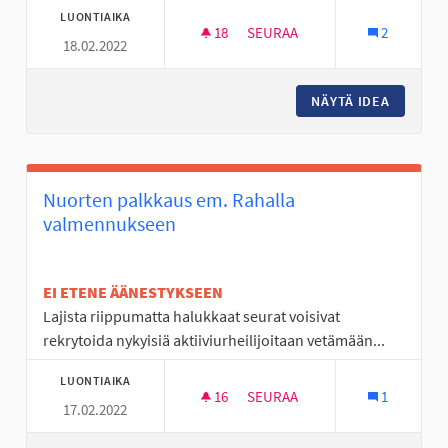
LUONTIAIKA
18
18 SEURAAJAA
SEURAA
2
18.02.2022
MOPOILIJOILLE RUUVAUS TILA
NÄYTÄ IDEA
MOPOILI
Nuorten palkkaus em. Rahalla
valmennukseen
EI ETENE ÄÄNESTYKSEEN
Lajista riippumatta halukkaat seurat voisivat
rekrytoida nykyisiä aktiiviurheilijoitaan vetämään...
LUONTIAIKA
16
16 SEURAAJAA
SEURAA
1
17.02.2022
NUORTEN PALKKAUS EM. RAH