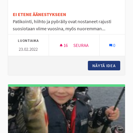
EI ETENE ÄÄNESTYKSEEN
Patikointi, hiihto ja pyöräily ovat nostaneet rajusti
suosiotaan viime vuosina, myös nuoremman...
LUONTIAIKA
16
16 SEURAAJAA
SEURAA
0
23.02.2022
VALAISTUS KYRKÖSJÄRVEN U
NÄYTÄ IDEA
VALAIST