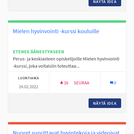
NÄYTÄ IDEA
TEATTE
Mielen hyvinvointi -kurssi kouluille
ETENEE ÄÄNESTYKSEEN
Perus- ja keskiasteen opiskelijoille Mielen hyvinvointi
-kurssi, joka voitaisiin toteuttaa...
LUONTIAIKA
16
16 SEURAAJAA
SEURAA
0
24.02.2022
MIELEN HYVINVOINTI -KURSSI
NÄYTÄ IDEA
MIELEN 
Nuoret suorittavat hyvintekoja ja videoivat