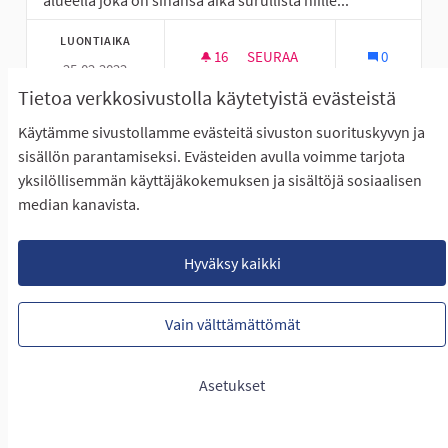
alueella joka on sinänsä aika surullista niille...
LUONTIAIKA
16
16 SEURAAJAA
SEURAA
0
25.02.2022
UUSIA HARRASTUKSIA JA TOIM
Tietoa verkkosivustolla käytetyistä evästeistä
NÄYTÄ IDEA
UUSIA H
Käytämme sivustollamme evästeitä sivuston suorituskyvyn ja
sisällön parantamiseksi. Evästeiden avulla voimme tarjota
yksilöllisemmän käyttäjäkokemuksen ja sisältöjä sosiaalisen
median kanavista.
Hyväksy kaikki
Vain välttämättömät
Peräseinäjoen nuorille paikka oleskeluun
Asetukset
ja urheiluun