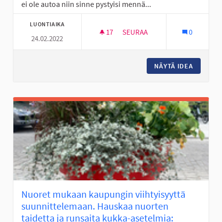
ei ole autoa niin sinne pystyisi mennä...
LUONTIAIKA
17
17 SEURAAJAA
SEURAA
0
24.02.2022
KESÄLEIREJÄ LÄHELLE! :)
NÄYTÄ IDEA
KESÄLEI
Nuoret mukaan kaupungin viihtyisyyttä
suunnittelemaan. Hauskaa nuorten
taidetta ja runsaita kukka-asetelmia: