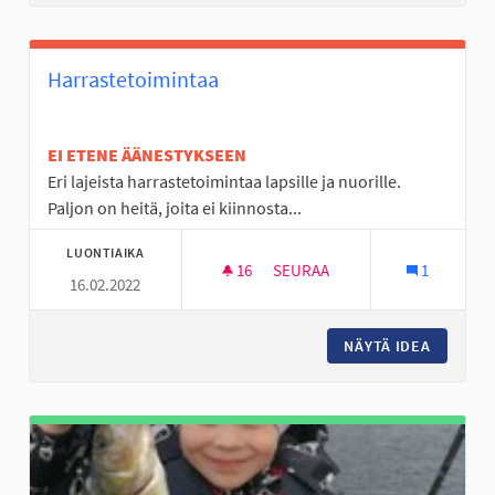
Harrastetoimintaa
EI ETENE ÄÄNESTYKSEEN
Eri lajeista harrastetoimintaa lapsille ja nuorille.
Paljon on heitä, joita ei kiinnosta...
LUONTIAIKA
16
16 SEURAAJAA
SEURAA
1
16.02.2022
HARRASTETOIMINTAA
NÄYTÄ IDEA
HARRAS