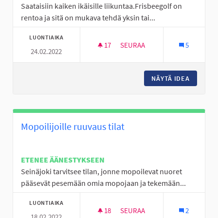
Saataisiin kaiken ikäisille liikuntaa.Frisbeegolf on
rentoa ja sitä on mukava tehdä yksin tai...
LUONTIAIKA
17
17 SEURAAJAA
SEURAA
5
24.02.2022
FRISBEEGOLF RATA
NÄYTÄ IDEA
FRISBEE
Mopoilijoille ruuvaus tilat
ETENEE ÄÄNESTYKSEEN
Seinäjoki tarvitsee tilan, jonne mopoilevat nuoret
pääsevät pesemään omia mopojaan ja tekemään...
LUONTIAIKA
18
18 SEURAAJAA
SEURAA
2
18.02.2022
MOPOILIJOILLE RUUVAUS TILA