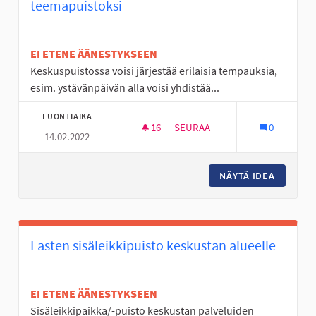
teemapuistoksi
EI ETENE ÄÄNESTYKSEEN
Keskuspuistossa voisi järjestää erilaisia tempauksia,
esim. ystävänpäivän alla voisi yhdistää...
LUONTIAIKA
16
16 SEURAAJAA
SEURAA
0
14.02.2022
KESKUSPUISTO LASTEN -JA N
NÄYTÄ IDEA
KESKUSP
Lasten sisäleikkipuisto keskustan alueelle
EI ETENE ÄÄNESTYKSEEN
Sisäleikkipaikka/-puisto keskustan palveluiden