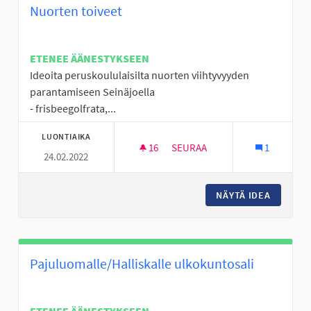
Nuorten toiveet
ETENEE ÄÄNESTYKSEEN
Ideoita peruskoululaisilta nuorten viihtyvyyden
parantamiseen Seinäjoella
- frisbeegolfrata,...
LUONTIAIKA
16
16 SEURAAJAA
SEURAA
1
24.02.2022
NUORTEN TOIVEET
NÄYTÄ IDEA
NUORTE
Pajuluomalle/Halliskalle ulkokuntosali