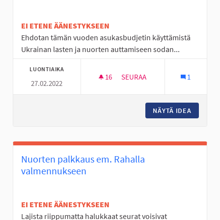
EI ETENE ÄÄNESTYKSEEN
Ehdotan tämän vuoden asukasbudjetin käyttämistä
Ukrainan lasten ja nuorten auttamiseen sodan...
LUONTIAIKA
16
16 SEURAAJAA
SEURAA
1
27.02.2022
LAHJOITUS LASTEN JA NUORT
NÄYTÄ IDEA
LAHJOIT
Nuorten palkkaus em. Rahalla
valmennukseen
EI ETENE ÄÄNESTYKSEEN
Lajista riippumatta halukkaat seurat voisivat