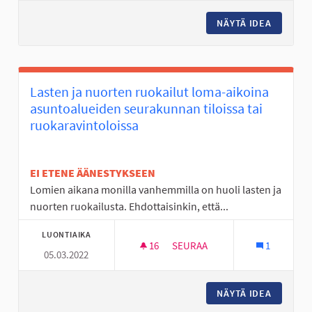
NÄYTÄ IDEA
SEINÄKI
Lasten ja nuorten ruokailut loma-aikoina
asuntoalueiden seurakunnan tiloissa tai
ruokaravintoloissa
EI ETENE ÄÄNESTYKSEEN
Lomien aikana monilla vanhemmilla on huoli lasten ja
nuorten ruokailusta. Ehdottaisinkin, että...
LUONTIAIKA
16
16 SEURAAJAA
SEURAA
1
05.03.2022
LASTEN JA NUORTEN RUOKAIL
NÄYTÄ IDEA
LASTEN 