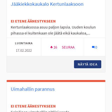
Jääkiekkokaukalo Kertunlaaksoon
EI ETENE ÄÄNESTYKSEEN
Kertunlaaksossa asuu paljon lapsia. Uuden koulun
pihassa ei kuitenkaan ole jäätä eikä kaukaloa,...
LUONTIAIKA
16
16 SEURAAJAA
SEURAA
0
17.02.2022
JÄÄKIEKKOKAUKALO KERTUN
NÄYTÄ IDEA
JÄÄKIE
Uimahallin parannus
EI ETENE ÄÄNESTYKSEEN