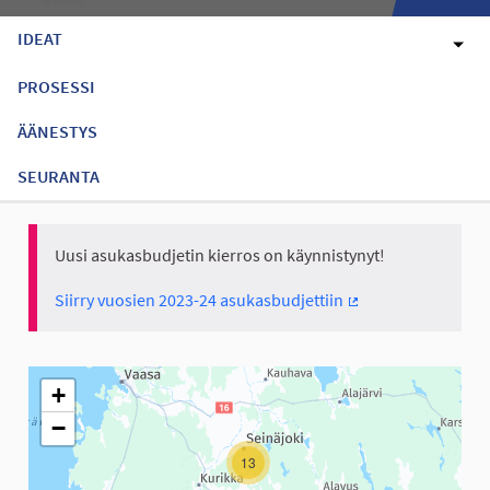
IDEAT
PROSESSI
ÄÄNESTYS
SEURANTA
Uusi asukasbudjetin kierros on käynnistynyt!
Siirry vuosien 2023-24 asukasbudjettiin
(Ulkoinen linkki)
Seuraavassa elementissä on kartta, joka esittää tämän sivun tiet
+
−
13