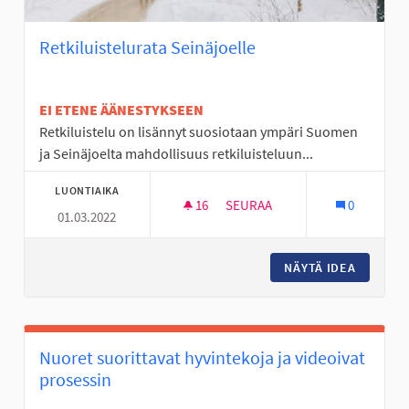
Retkiluistelurata Seinäjoelle
EI ETENE ÄÄNESTYKSEEN
Retkiluistelu on lisännyt suosiotaan ympäri Suomen
ja Seinäjoelta mahdollisuus retkiluisteluun...
LUONTIAIKA
16
16 SEURAAJAA
SEURAA
0
01.03.2022
RETKILUISTELURATA SEINÄJOE
NÄYTÄ IDEA
RETKILU
Nuoret suorittavat hyvintekoja ja videoivat
prosessin