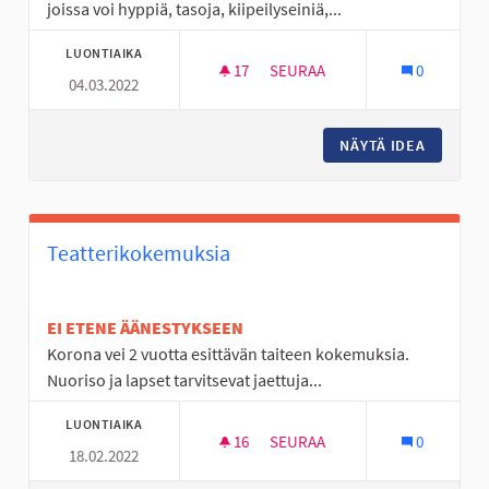
joissa voi hyppiä, tasoja, kiipeilyseiniä,...
LUONTIAIKA
17
17 SEURAAJAA
SEURAA
0
04.03.2022
PARKOURPUISTO JA HENGAILU
NÄYTÄ IDEA
PARKOUR
Teatterikokemuksia
EI ETENE ÄÄNESTYKSEEN
Korona vei 2 vuotta esittävän taiteen kokemuksia.
Nuoriso ja lapset tarvitsevat jaettuja...
LUONTIAIKA
16
16 SEURAAJAA
SEURAA
0
18.02.2022
TEATTERIKOKEMUKSIA