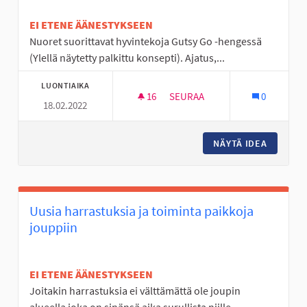
EI ETENE ÄÄNESTYKSEEN
Nuoret suorittavat hyvintekoja Gutsy Go -hengessä
(Ylellä näytetty palkittu konsepti). Ajatus,...
LUONTIAIKA
16
16 SEURAAJAA
SEURAA
0
18.02.2022
NUORET SUORITTAVAT HYVINTE
NÄYTÄ IDEA
NUORET 
Uusia harrastuksia ja toiminta paikkoja
jouppiin
EI ETENE ÄÄNESTYKSEEN
Joitakin harrastuksia ei välttämättä ole joupin