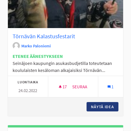
Törnävän Kalastusfestarit
Marko Paloniemi
ETENEE ÄÄNESTYKSEEN
Seinäjoen kaupungin asukasbudjetilla toteutetaan
koululaisten kesäloman alkajaisiksi Törnävän...
LUONTIAIKA
17
17 SEURAAJAA
SEURAA
1
24.02.2022
TÖRNÄVÄN KALASTUSFESTARI
NÄYTÄ IDEA
TÖRNÄV