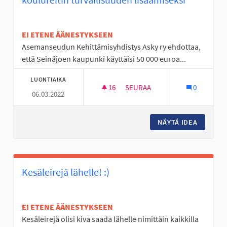
EI ETENE ÄÄNESTYKSEEN
Asemanseudun Kehittämisyhdistys Asky ry ehdottaa,
että Seinäjoen kaupunki käyttäisi 50 000 euroa...
LUONTIAIKA
16
16 SEURAAJAA
SEURAA
0
06.03.2022
KEVYEN LIIKENTEEN VÄYLÄ KÖ
NÄYTÄ IDEA
KEVYEN 
Kesäleirejä lähelle! :)
EI ETENE ÄÄNESTYKSEEN
Kesäleirejä olisi kiva saada lähelle nimittäin kaikkilla