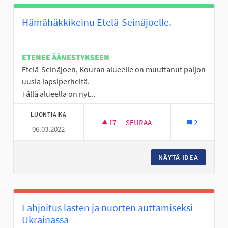
Hämähäkkikeinu Etelä-Seinäjoelle.
ETENEE ÄÄNESTYKSEEN
Etelä-Seinäjoen, Kouran alueelle on muuttanut paljon
uusia lapsiperheitä.
Tällä alueella on nyt...
LUONTIAIKA
17
17 SEURAAJAA
SEURAA
2
06.03.2022
HÄMÄHÄKKIKEINU ETEL
NÄYTÄ IDEA
HÄMÄHÄK
Lahjoitus lasten ja nuorten auttamiseksi
Ukrainassa