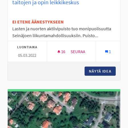
taitojen ja opin leikkikeskus
EI ETENE ÄÄNESTYKSEEN
Lasten ja nuorten aktiivipuisto tuo monipuolisuutta
Seinäjoen liikuntamahdollisuuksiin. Puisto...
LUONTIAIKA
16
16 SEURAAJAA
SEURAA
1
05.03.2022
KOKO KAUPUNGIN AKTIIVIPUIS
NÄYTÄ IDEA
KOKO KA