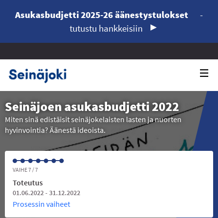
Asukasbudjetti 2025-26 äänestystulokset
-
tutustu hankkeisiin
Seinäjoen asukasbudjetti 2022
Miten sinä edistäisit seinäjokelaisten lasten ja nuorten
hyvinvointia? Äänestä ideoista.
VAIHE 7 / 7
Toteutus
01.06.2022 - 31.12.2022
Prosessin vaiheet