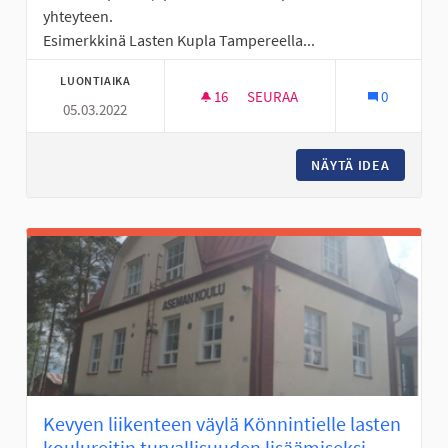
yhteyteen.
Esimerkkinä Lasten Kupla Tampereella...
LUONTIAIKA
16
16 SEURAAJAA
SEURAA
0
05.03.2022
LASTEN SISÄLEIKKIPUISTO KE
NÄYTÄ IDEA
LASTEN 
Kevyen liikenteen väylä Könnintielle lasten
koulureitin turvallisuuden lisäämiseksi