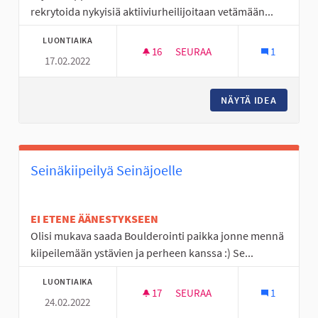
rekrytoida nykyisiä aktiiviurheilijoitaan vetämään...
LUONTIAIKA
16
16 SEURAAJAA
SEURAA
1
17.02.2022
NUORTEN PALKKAUS EM. RAH
NÄYTÄ IDEA
NUORTE
Seinäkiipeilyä Seinäjoelle
EI ETENE ÄÄNESTYKSEEN
Olisi mukava saada Boulderointi paikka jonne mennä
kiipeilemään ystävien ja perheen kanssa :) Se...
LUONTIAIKA
17
17 SEURAAJAA
SEURAA
1
24.02.2022
SEINÄKIIPEILYÄ SEINÄJOELLE