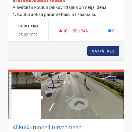
EI ETENE ÄÄNESTYKSEEN
Alaviitalan koulun pikkuyrittäjillä on neljä ideaa:
1. Kouluruokaa parannettaisiin lisäämällä...
LUONTIAIKA
16
16 SEURAAJAA
SEURAA
0
25.02.2022
LÄHIRUOKAA, KUNTOSALI, KOK
NÄYTÄ IDEA
LÄHIRUO
Alikulkutunneli turvaamaan