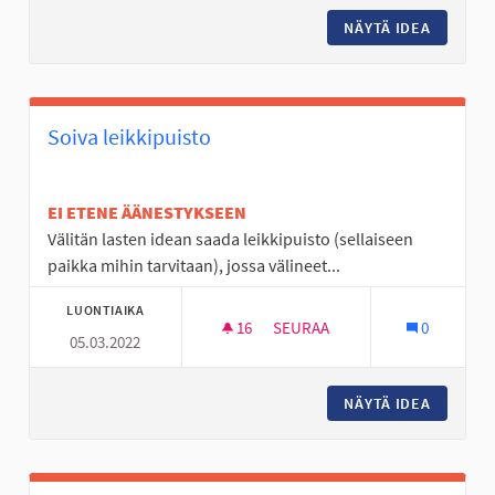
NÄYTÄ IDEA
TEATTE
Soiva leikkipuisto
EI ETENE ÄÄNESTYKSEEN
Välitän lasten idean saada leikkipuisto (sellaiseen
paikka mihin tarvitaan), jossa välineet...
LUONTIAIKA
16
16 SEURAAJAA
SEURAA
0
05.03.2022
SOIVA LEIKKIPUISTO
NÄYTÄ IDEA
SOIVA L