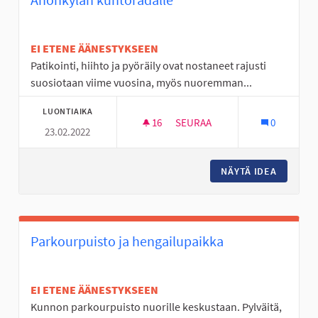
EI ETENE ÄÄNESTYKSEEN
Patikointi, hiihto ja pyöräily ovat nostaneet rajusti
suosiotaan viime vuosina, myös nuoremman...
LUONTIAIKA
16
16 SEURAAJAA
SEURAA
0
23.02.2022
VALAISTUS KYRKÖSJÄRVEN U
NÄYTÄ IDEA
VALAIST
Parkourpuisto ja hengailupaikka
EI ETENE ÄÄNESTYKSEEN
Kunnon parkourpuisto nuorille keskustaan. Pylväitä,