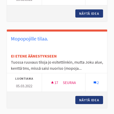
NÄYTÄ IDEA
MOPOILI
Mopopojille tilaa.
EI ETENE ÄÄNESTYKSEEN
Tuossa ruuvaus tiloja jo esitettiinkin, mutta Joku alue,
kenttä tms, missä saisi nuoriso (mopoja...
LUONTIAIKA
17
17 SEURAAJAA
SEURAA
2
05.03.2022
MOPOPOJILLE TILAA.
NÄYTÄ IDEA
MOPOPOJ