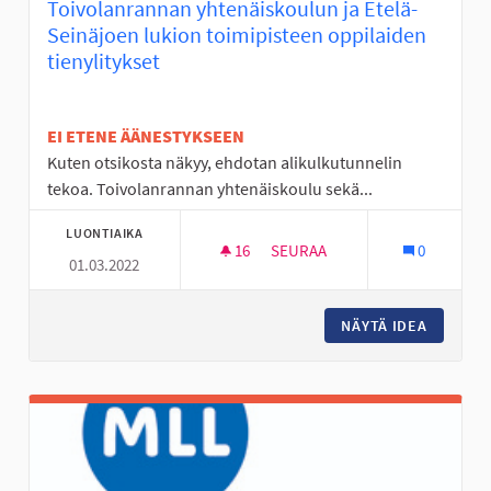
Toivolanrannan yhtenäiskoulun ja Etelä-
Seinäjoen lukion toimipisteen oppilaiden
tienylitykset
EI ETENE ÄÄNESTYKSEEN
Kuten otsikosta näkyy, ehdotan alikulkutunnelin
tekoa. Toivolanrannan yhtenäiskoulu sekä...
LUONTIAIKA
16
16 SEURAAJAA
SEURAA
0
01.03.2022
NÄYTÄ IDEA
ALIKULK