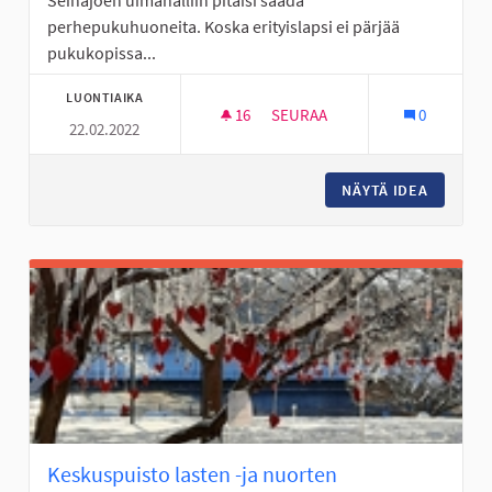
Seinäjoen uimahalliin pitäisi saada
perhepukuhuoneita. Koska erityislapsi ei pärjää
pukukopissa...
LUONTIAIKA
16
16 SEURAAJAA
SEURAA
0
22.02.2022
UIMAHALLIN PARANNUS
NÄYTÄ IDEA
UIMAHAL
Keskuspuisto lasten -ja nuorten