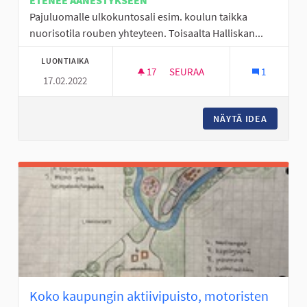
ETENEE ÄÄNESTYKSEEN
Pajuluomalle ulkokuntosali esim. koulun taikka
nuorisotila rouben yhteyteen. Toisaalta Halliskan...
LUONTIAIKA
17
17 SEURAAJAA
SEURAA
1
17.02.2022
PAJULUOMALLE/HALLISKALLE 
NÄYTÄ IDEA
PAJULUO
Koko kaupungin aktiivipuisto, motoristen