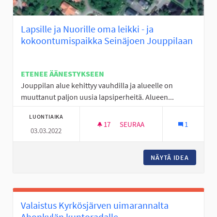
Lapsille ja Nuorille oma leikki - ja
kokoontumispaikka Seinäjoen Jouppilaan
ETENEE ÄÄNESTYKSEEN
Jouppilan alue kehittyy vauhdilla ja alueelle on
muuttanut paljon uusia lapsiperheitä. Alueen...
LUONTIAIKA
17
17 SEURAAJAA
SEURAA
1
03.03.2022
LAPSILLE JA NUORILLE OMA L
NÄYTÄ IDEA
LAPSILL
Valaistus Kyrkösjärven uimarannalta
Ahonkylän kuntoradalle