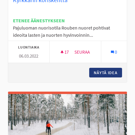
ETENEE ÄÄNESTYKSEEN
Pajuluoman nuorisotila Rouben nuoret pohtivat
ideoita lasten ja nuorten hyvinvoinnin...
LUONTIAIKA
17
17 SEURAAJAA
SEURAA
0
06.03.2022
KYRKKÄRIN KORISKENTTÄ
NÄYTÄ IDEA
KYRKKÄR