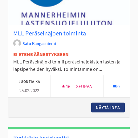
MLL Peräseinäjoen toiminta
Satu Kangasniemi
EI ETENE ÄÄNESTYKSEEN
MLL Peräseinäjoki toimii peräseinäjokisten lasten ja
lapsiperheiden hyväksi. Toimintamme on...
LUONTIAIKA
16
16 SEURAAJAA
SEURAA
0
25.02.2022
MLL PERÄSEINÄJOEN TOIMINT
NÄYTÄ IDEA
MLL PER
Kyrkkärin koriskenttä