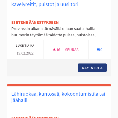
kävelyreitit, puistot ja uusi tori
EI ETENE ÄÄNESTYKSEEN
Provinssin aikana törnävällä ollaan saatu ihailla
huumorin täyttämää taidetta puissa, puistoissa,...
LUONTIAIKA
16
16 SEURAAJAA
SEURAA
0
19.02.2022
NÄYTÄ IDEA
NUORET 
Lähiruokaa, kuntosali, kokoontumistila tai
jäähalli