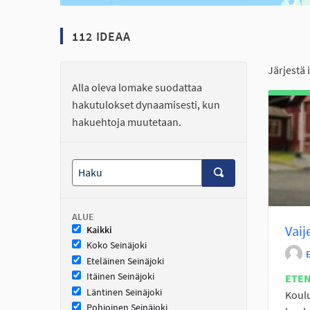
112 IDEAA
Järjestä 
Alla oleva lomake suodattaa
hakutulokset dynaamisesti, kun
hakuehtoja muutetaan.
ALUE
Vaij
Kaikki
Koko Seinäjoki
Eteläinen Seinäjoki
Itäinen Seinäjoki
ETE
Läntinen Seinäjoki
Koulu
Pohjoinen Seinäjoki