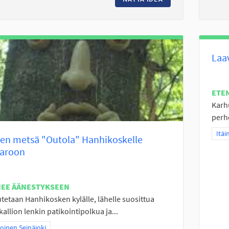
Laa
ETE
Karh
perhe
Raja
Itäi
ien metsä "Outola" Hanhikoskelle
taroon
NEE ÄÄNESTYKSEEN
tetaan Hanhikosken kylälle, lähelle suosittua
allion lenkin patikointipolkua ja...
a tulokset teeman mukaan: Pohjoinen Seinäjoki
oinen Seinäjoki