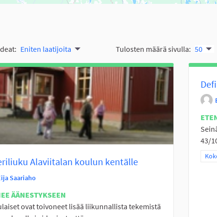
ideat:
Eniten laatijoita
Tulosten määrä sivulla:
50
Defi
ETE
Sein
43/10
Raj
Koko
eriliuku Alaviitalan koulun kentälle
Eija Saariaho
NEE ÄÄNESTYKSEEN
laiset ovat toivoneet lisää liikunnallista tekemistä