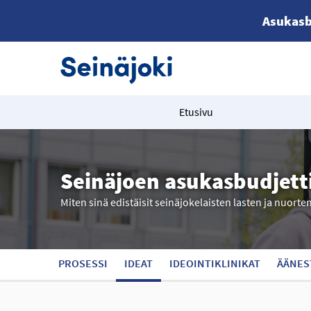
Asukasb
Etusivu
Seinäjoen asukasbudjett
Miten sinä edistäisit seinäjokelaisten lasten ja nuorte
PROSESSI
IDEAT
IDEOINTIKLINIKAT
ÄÄNES