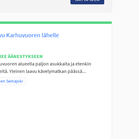
vu Karhuvuoren lähelle
NEE ÄÄNESTYKSEEN
uvuoren alueella paljon asukkaita ja etenkin
itä. Yleinen laavu kävelymatkan päässä...
a tulokset teeman mukaan: Itäinen Seinäjoki
nen Seinäjoki