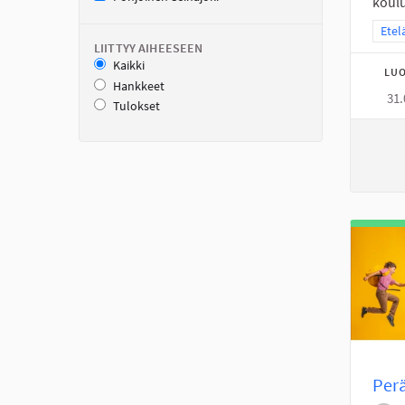
koulu
Raja
Etel
LIITTYY AIHEESEEN
Kaikki
LUO
Hankkeet
31.
Tulokset
Perä