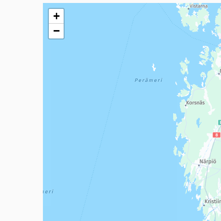
Seuraavassa elementissä on kartta, joka esittää tämän 
+
−