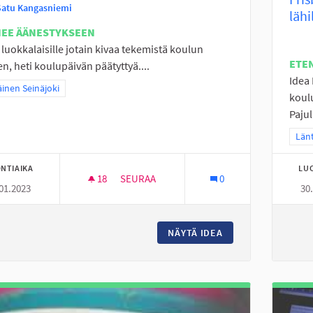
Satu Kangasniemi
lähi
NEE ÄÄNESTYKSEEN
2. luokkalaisille jotain kivaa tekemistä koulun
ETE
en, heti koulupäivän päätyttyä....
Idea
a tulokset teeman mukaan: Eteläinen Seinäjoki
äinen Seinäjoki
koul
Paju
Raj
Länt
NTIAIKA
LU
18
18 SEURAAJAA
SEURAA
0
01.2023
30
PERÄSEINÄJOELLE TEKEMISTÄ
NÄYTÄ IDEA
PERÄSEINÄJOELLE