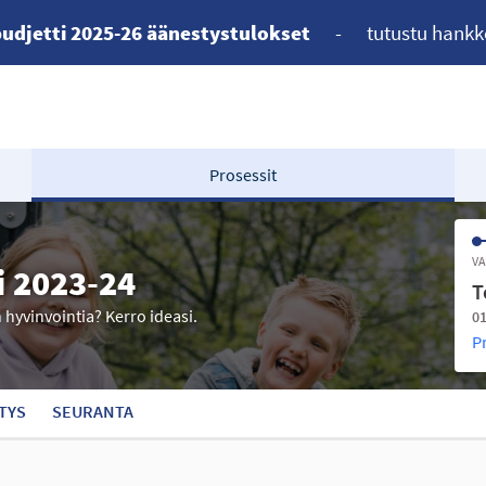
udjetti 2025-26 äänestystulokset
-
tutustu hankk
Prosessit
VA
i 2023-24
T
n hyvinvointia? Kerro ideasi.
01
P
TYS
SEURANTA