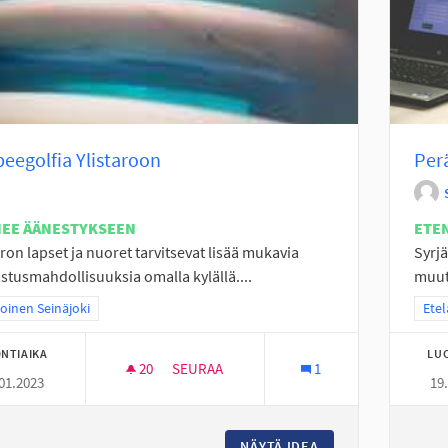
beegolfia Ylistaroon
Perä
NEE ÄÄNESTYKSEEN
ETE
aron lapset ja nuoret tarvitsevat lisää mukavia
Syrjä
stusmahdollisuuksia omalla kylällä....
muuta
a tulokset teeman mukaan: Pohjoinen Seinäjoki
oinen Seinäjoki
Raja
Etel
NTIAIKA
LU
20
20 SEURAAJAA
SEURAA
1
01.2023
19
FRISBEEGOLFIA YLISTAROON
NÄYTÄ IDEA
FRISBEEGOLFIA YL