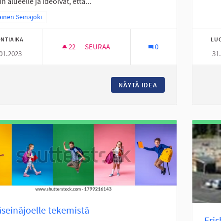
n alueelle ja ideoivat, että...
a tulokset teeman mukaan: Eteläinen Seinäjoki
äinen Seinäjoki
NTIAIKA
LU
22
22 SEURAAJAA
SEURAA
0
01.2023
31
VAIJERILIUKU ALAVIITALAN KOULUN KENT
NÄYTÄ IDEA
VAIJERILIUKU ALA
seinäjoelle tekemistä
Fris