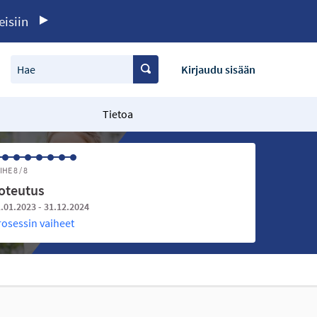
eisiin
Hae
Kirjaudu sisään
Tietoa
IHE 8 / 8
oteutus
.01.2023 - 31.12.2024
rosessin vaiheet