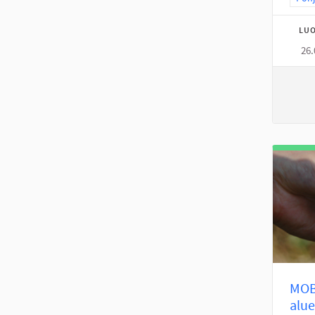
LUO
26.
MOBO
alue