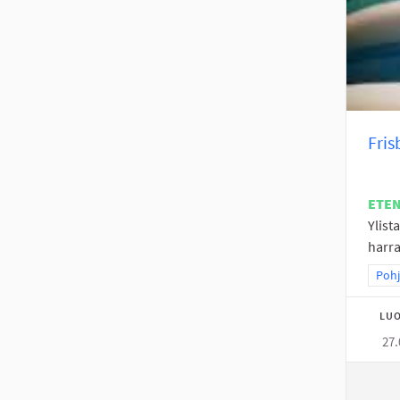
Fris
ETE
Ylist
harra
Raja
Pohj
LUO
27.