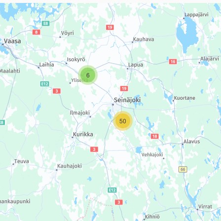
sivun tietueet karttapisteinä. Elementtiä voi käyttää ruudunlukijall
6
50