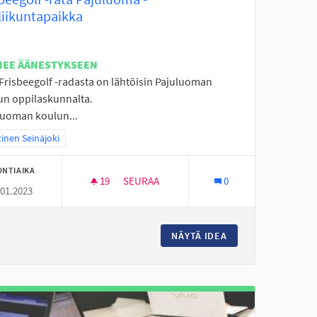
liikuntapaikka
NEE ÄÄNESTYKSEEN
 Frisbeegolf -radasta on lähtöisin Pajuluoman
un oppilaskunnalta.
luoman koulun...
aa tulokset teeman mukaan: Läntinen Seinäjoki
inen Seinäjoki
ONTIAIKA
19
19 SEURAAJAA
SEURAA
0
.01.2023
FRISBEEGOLF -RATA PAJULUOMA -LÄHILII
 TEKEMISTÄ
NÄYTÄ IDEA
FRISBEEGOLF -RAT