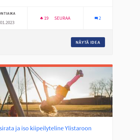
ONTIAIKA
19
19 SEURAAJAA
SEURAA
2
.01.2023
 YLISTAROON
LAAVU KARHUVUOREN LÄHELLE
UTOLA" HANHIKOSKELLE YLISTAROON
NÄYTÄ IDEA
LAAVU KARHUVUOR
irata ja iso kiipeilyteline Ylistaroon