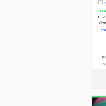
ETE
1. - 
jälke
Raja
Etel
LUO
18.