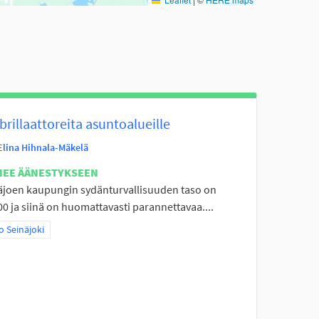
brillaattoreita asuntoalueille
Elina Hihnala-Mäkelä
NEE ÄÄNESTYKSEEN
äjoen kaupungin sydänturvallisuuden taso on
0 ja siinä on huomattavasti parannettavaa....
aa tulokset teeman mukaan: Koko Seinäjoki
 Seinäjoki