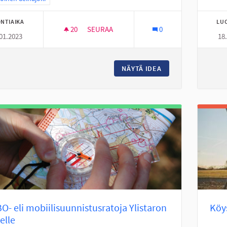
NTIAIKA
LU
20
20 SEURAAJAA
SEURAA
0
01.2023
18
AISTIEN METSÄ "OUTOLA" HANHIKOSKELLE
NÄYTÄ IDEA
AISTIEN METSÄ "O
- eli mobiilisuunnistusratoja Ylistaron
Köys
elle