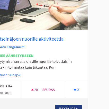
seinäjoen nuorille aktiviteettia
Satu Kangasniemi
NEE ÄÄNESTYKSEEN
ytymisuhan alla oleville nuorille toivottaisiin
kin toimintaa kuin liikuntaa. Kun...
a tulokset teeman mukaan: Eteläinen Seinäjoki
äinen Seinäjoki
ONTIAIKA
20
20 SEURAAJAA
SEURAA
0
.01.2023
PERÄSEINÄJOEN NUORILLE AKTIVITEETTIA
ISTAROON
NÄYTÄ IDEA
PERÄSEINÄJOEN N