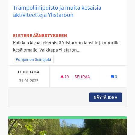
Trampoliinipuisto ja muita kesäisiä
aktiviteetteja Ylistaroon
EI ETENE ÄÄNESTYKSEEN
Kaikkea kivaa tekemistä Ylistaroon lapsille ja nuorille
kesälomalle. Vaikkapa Ylistaron...
Rajaa tulokset teeman mukaan: Pohjoinen Seinäjoki
Pohjoinen Seinäjoki
LUONTIAIKA
19
19 SEURAAJAA
SEURAA
0
31.01.2023
TRAMPOLIINIPUISTO JA MUITA 
NÄYTÄ IDEA
TRAMPOL