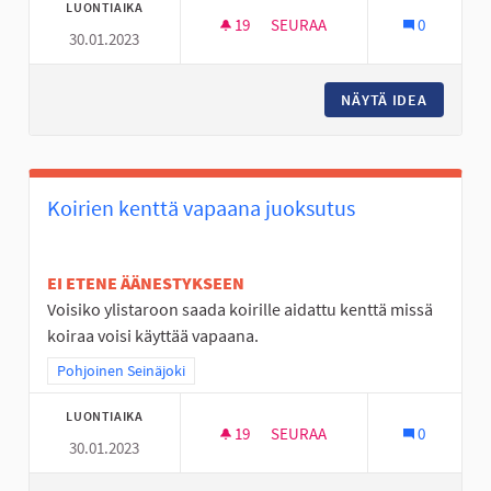
LUONTIAIKA
19
19 SEURAAJAA
SEURAA
0
30.01.2023
AVANTO PAIKKA JOSSA LÄMMI
NÄYTÄ IDEA
AVANTO 
Koirien kenttä vapaana juoksutus
EI ETENE ÄÄNESTYKSEEN
Voisiko ylistaroon saada koirille aidattu kenttä missä
koiraa voisi käyttää vapaana.
Rajaa tulokset teeman mukaan: Pohjoinen Seinäjoki
Pohjoinen Seinäjoki
LUONTIAIKA
19
19 SEURAAJAA
SEURAA
0
30.01.2023
KOIRIEN KENTTÄ VAPAANA JU