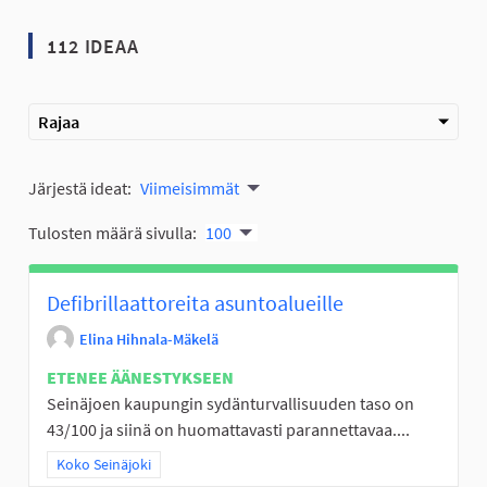
112 IDEAA
Rajaa
Järjestä ideat:
Viimeisimmät
Tulosten määrä sivulla:
100
Defibrillaattoreita asuntoalueille
Elina Hihnala-Mäkelä
ETENEE ÄÄNESTYKSEEN
Seinäjoen kaupungin sydänturvallisuuden taso on
43/100 ja siinä on huomattavasti parannettavaa....
Rajaa tulokset teeman mukaan: Koko Seinäjoki
Koko Seinäjoki