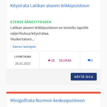
Köysirata Latikan alueen leikkipuistoon
ETENEE ÄÄNESTYKSEEN
Latikan alueen leikkipuistoon on toivottu lapsille
vaijeriliukua/köysirataa.
Yksikertaisen...
Rajaa tulokset teeman mukaan: Itäinen Seinäjoki
Itäinen Seinäjoki
LUONTIAIKA
18
18 SEURAAJAA
SEURAA
0
28.01.2023
KÖYSIRATA LATIKAN ALUEEN L
NÄYTÄ IDEA
KÖYSIRA
Minigolfrata Nurmon keskuspuistoon