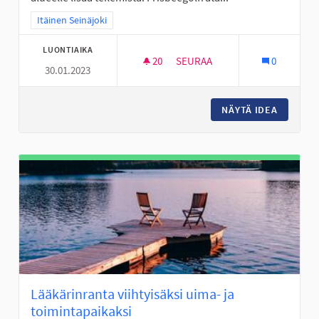
Rajaa tulokset teeman mukaan: Itäinen Seinäjoki
Itäinen Seinäjoki
LUONTIAIKA
20
20 SEURAAJAA
SEURAA
0
30.01.2023
FRISBEEGOLFRATA VALKIAVUO
NÄYTÄ IDEA
FRISBEE
Lääkärinranta viihtyisäksi uima- ja
toimintapaikaksi