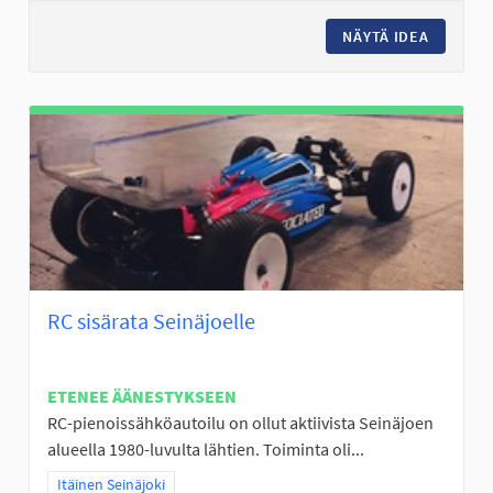
NÄYTÄ IDEA
FRISBEE
RC sisärata Seinäjoelle
ETENEE ÄÄNESTYKSEEN
RC-pienoissähköautoilu on ollut aktiivista Seinäjoen
alueella 1980-luvulta lähtien. Toiminta oli...
Rajaa tulokset teeman mukaan: Itäinen Seinäjoki
Itäinen Seinäjoki