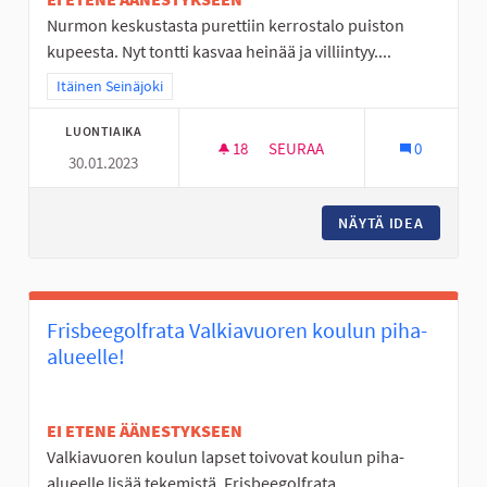
Nurmon keskustasta purettiin kerrostalo puiston
kupeesta. Nyt tontti kasvaa heinää ja villiintyy....
Rajaa tulokset teeman mukaan: Itäinen Seinäjoki
Itäinen Seinäjoki
LUONTIAIKA
18
18 SEURAAJAA
SEURAA
0
30.01.2023
NURMON KESKUSTAN TYHJÄ T
NÄYTÄ IDEA
NURMON 
Frisbeegolfrata Valkiavuoren koulun piha-
alueelle!
EI ETENE ÄÄNESTYKSEEN
Valkiavuoren koulun lapset toivovat koulun piha-
alueelle lisää tekemistä. Frisbeegolfrata...