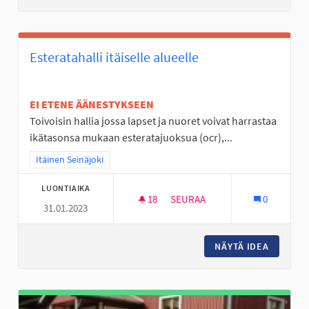
Esteratahalli itäiselle alueelle
EI ETENE ÄÄNESTYKSEEN
Toivoisin hallia jossa lapset ja nuoret voivat harrastaa
ikätasonsa mukaan esteratajuoksua (ocr),...
Rajaa tulokset teeman mukaan: Itäinen Seinäjoki
Itäinen Seinäjoki
LUONTIAIKA
18
18 SEURAAJAA
SEURAA
0
31.01.2023
ESTERATAHALLI ITÄISELLE ALU
NÄYTÄ IDEA
ESTERAT