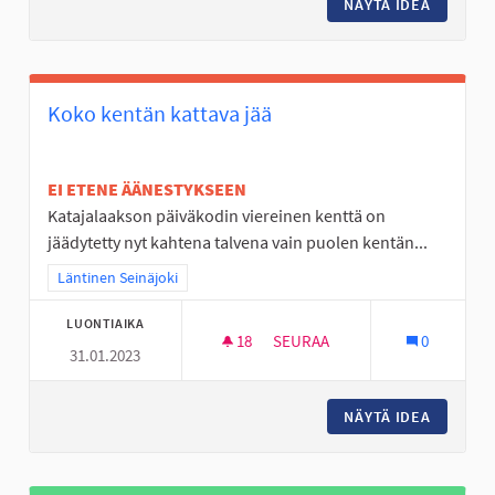
NÄYTÄ IDEA
LUONTO
Koko kentän kattava jää
EI ETENE ÄÄNESTYKSEEN
Katajalaakson päiväkodin viereinen kenttä on
jäädytetty nyt kahtena talvena vain puolen kentän...
Rajaa tulokset teeman mukaan: Läntinen Seinäjoki
Läntinen Seinäjoki
LUONTIAIKA
18
18 SEURAAJAA
SEURAA
0
31.01.2023
KOKO KENTÄN KATTAVA JÄÄ
NÄYTÄ IDEA
KOKO KE