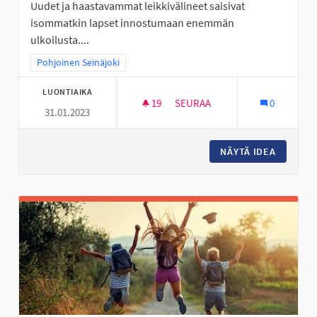
Uudet ja haastavammat leikkivälineet saisivat
isommatkin lapset innostumaan enemmän
ulkoilusta....
Rajaa tulokset teeman mukaan: Pohjoinen Seinäjoki
Pohjoinen Seinäjoki
LUONTIAIKA
19
19 SEURAAJAA
SEURAA
0
31.01.2023
KÖYSIRATA JA ISO KIIPEILYTEL
NÄYTÄ IDEA
KÖYSIRA