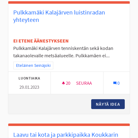
Pulkkamäki Kalajärven luistinradan
yhteyteen
EI ETENE ÄÄNESTYKSEEN
Pulkkamäki Kalajärven tenniskentän sekä kodan
takanaolevalle metsäalueelle. Pulkkamäen ei...
Rajaa tulokset teeman mukaan: Eteläinen Seinäjoki
Eteläinen Seinäjoki
LUONTIAIKA
20
20 SEURAAJAA
SEURAA
0
29.01.2023
PULKKAMÄKI KALAJÄRVEN LUI
NÄYTÄ IDEA
PULKKAM
Laavu tai kota ja parkkipaikka Koukkarin