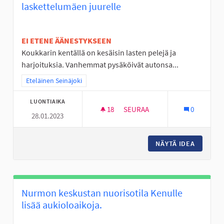
laskettelumäen juurelle
EI ETENE ÄÄNESTYKSEEN
Koukkarin kentällä on kesäisin lasten pelejä ja
harjoituksia. Vanhemmat pysäköivät autonsa...
Rajaa tulokset teeman mukaan: Eteläinen Seinäjoki
Eteläinen Seinäjoki
LUONTIAIKA
18
18 SEURAAJAA
SEURAA
0
28.01.2023
LAAVU TAI KOTA JA PARKKIPA
NÄYTÄ IDEA
LAAVU T
Nurmon keskustan nuorisotila Kenulle
lisää aukioloaikoja.