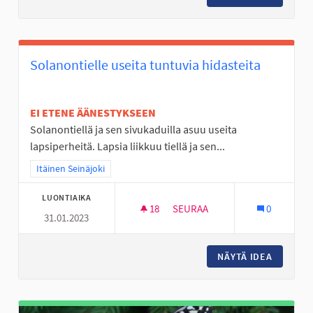
Solanontielle useita tuntuvia hidasteita
EI ETENE ÄÄNESTYKSEEN
Solanontiellä ja sen sivukaduilla asuu useita
lapsiperheitä. Lapsia liikkuu tiellä ja sen...
Rajaa tulokset teeman mukaan: Itäinen Seinäjoki
Itäinen Seinäjoki
LUONTIAIKA
18
18 SEURAAJAA
SEURAA
0
31.01.2023
SOLANONTIELLE USEITA TUNTU
NÄYTÄ IDEA
SOLANON