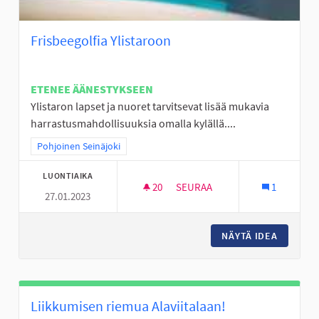
Frisbeegolfia Ylistaroon
ETENEE ÄÄNESTYKSEEN
Ylistaron lapset ja nuoret tarvitsevat lisää mukavia
harrastusmahdollisuuksia omalla kylällä....
Rajaa tulokset teeman mukaan: Pohjoinen Seinäjoki
Pohjoinen Seinäjoki
LUONTIAIKA
20
20 SEURAAJAA
SEURAA
1
27.01.2023
FRISBEEGOLFIA YLISTAROON
NÄYTÄ IDEA
FRISBEE
Liikkumisen riemua Alaviitalaan!