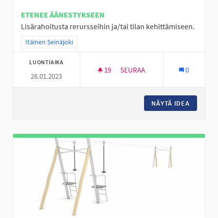
ETENEE ÄÄNESTYKSEEN
Lisärahoitusta rerursseihin ja/tai tilan kehittämiseen.
Rajaa tulokset teeman mukaan: Itäinen Seinäjoki
Itäinen Seinäjoki
LUONTIAIKA
19
19 SEURAAJAA
SEURAA
0
28.01.2023
NURMON KESKUSTAN NUORISOT
NÄYTÄ IDEA
NURMON 