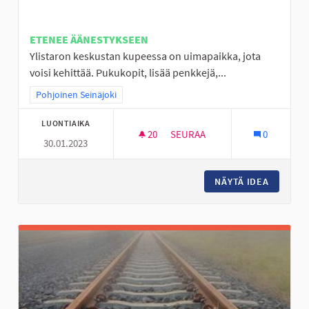
ETENEE ÄÄNESTYKSEEN
Ylistaron keskustan kupeessa on uimapaikka, jota
voisi kehittää. Pukukopit, lisää penkkejä,...
Rajaa tulokset teeman mukaan: Pohjoinen Seinäjoki
Pohjoinen Seinäjoki
LUONTIAIKA
20
20 SEURAAJAA
SEURAA
0
30.01.2023
LÄÄKÄRINRANTA VIIHTYISÄKSI 
NÄYTÄ IDEA
LÄÄKÄRI