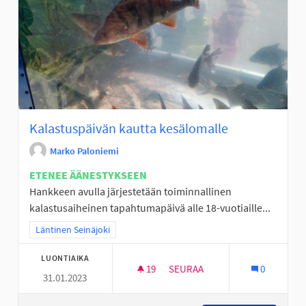
Kalastuspäivän kautta kesälomalle
Marko Paloniemi
ETENEE ÄÄNESTYKSEEN
Hankkeen avulla järjestetään toiminnallinen
kalastusaiheinen tapahtumapäivä alle 18-vuotiaille...
Rajaa tulokset teeman mukaan: Läntinen Seinäjoki
Läntinen Seinäjoki
LUONTIAIKA
19
19 SEURAAJAA
SEURAA
0
31.01.2023
KALASTUSPÄIVÄN KAUTTA KES