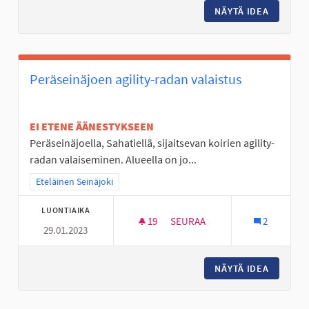
NÄYTÄ IDEA
KOIRIEN
Peräseinäjoen agility-radan valaistus
EI ETENE ÄÄNESTYKSEEN
Peräseinäjoella, Sahatiellä, sijaitsevan koirien agility-
radan valaiseminen. Alueella on jo...
Rajaa tulokset teeman mukaan: Eteläinen Seinäjoki
Eteläinen Seinäjoki
LUONTIAIKA
19
19 SEURAAJAA
SEURAA
2
29.01.2023
PERÄSEINÄJOEN AGILITY-RADA
NÄYTÄ IDEA
PERÄSEI