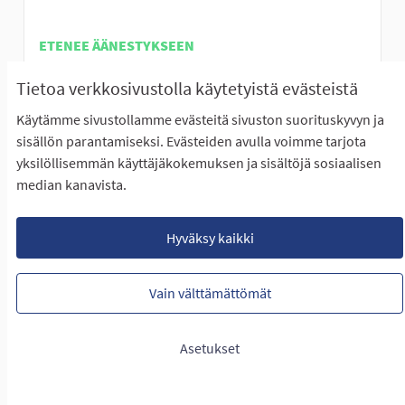
ETENEE ÄÄNESTYKSEEN
Alaviitalan koulun oppilaat innostuivat kovasti
Tietoa verkkosivustolla käytetyistä evästeistä
pohtimaan erilaisia lasten ja nuorten...
Rajaa tulokset teeman mukaan: Eteläinen Seinäjoki
Eteläinen Seinäjoki
Käytämme sivustollamme evästeitä sivuston suorituskyvyn ja
sisällön parantamiseksi. Evästeiden avulla voimme tarjota
LUONTIAIKA
yksilöllisemmän käyttäjäkokemuksen ja sisältöjä sosiaalisen
18
18 SEURAAJAA
SEURAA
0
27.01.2023
LIIKKUMISEN RIEMUA ALAVIITA
median kanavista.
NÄYTÄ IDEA
LIIKKUM
Hyväksy kaikki
Vain välttämättömät
Portaat Hallilanvuorelle
Asetukset
EI ETENE ÄÄNESTYKSEEN
Elämys(kuntoilu)portaat Halliskan kuntoiluradalle.