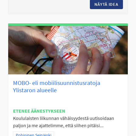
NÄYTÄ IDEA
KALASTU
MOBO- eli mobiilisuunnistusratoja
Ylistaron alueelle
ETENEE ÄÄNESTYKSEEN
Koululaisten liikunnan vähäisyydestä uutisoidaan
paljon ja me ajattelimme, että siihen pitäisi...
Rajaa tulokset teeman mukaan: Pohjoinen Seinäjoki
Pohjoinen Seinäjoki