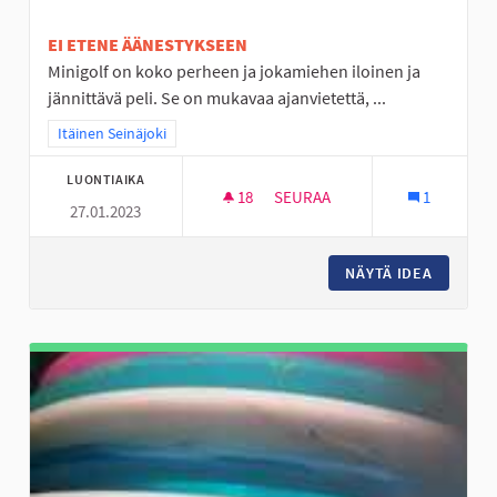
EI ETENE ÄÄNESTYKSEEN
Minigolf on koko perheen ja jokamiehen iloinen ja
jännittävä peli. Se on mukavaa ajanvietettä, ...
Rajaa tulokset teeman mukaan: Itäinen Seinäjoki
Itäinen Seinäjoki
LUONTIAIKA
18
18 SEURAAJAA
SEURAA
1
27.01.2023
MINIGOLFRATA NURMON KESK
NÄYTÄ IDEA
MINIGO