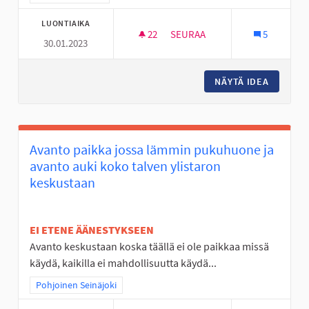
LUONTIAIKA
22
22 SEURAAJAA
SEURAA
5
30.01.2023
RC SISÄRATA SEINÄJOELLE
NÄYTÄ IDEA
RC SISÄ
Avanto paikka jossa lämmin pukuhuone ja
avanto auki koko talven ylistaron
keskustaan
EI ETENE ÄÄNESTYKSEEN
Avanto keskustaan koska täällä ei ole paikkaa missä
käydä, kaikilla ei mahdollisuutta käydä...
Rajaa tulokset teeman mukaan: Pohjoinen Seinäjoki
Pohjoinen Seinäjoki