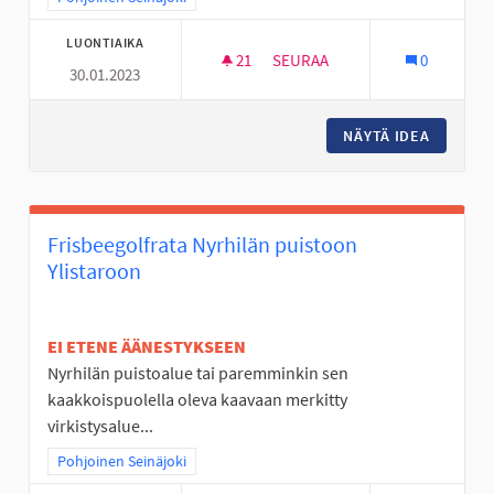
LUONTIAIKA
21
21 SEURAAJAA
SEURAA
0
30.01.2023
MOBO- ELI MOBIILISUUNNISTU
NÄYTÄ IDEA
MOBO- E
Frisbeegolfrata Nyrhilän puistoon
Ylistaroon
EI ETENE ÄÄNESTYKSEEN
Nyrhilän puistoalue tai paremminkin sen
kaakkoispuolella oleva kaavaan merkitty
virkistysalue...
Rajaa tulokset teeman mukaan: Pohjoinen Seinäjoki
Pohjoinen Seinäjoki