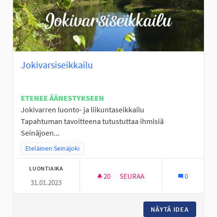
Jokivarsiseikkailu
ETENEE ÄÄNESTYKSEEN
Jokivarren luonto- ja liikuntaseikkailu
Tapahtuman tavoitteena tutustuttaa ihmisiä
Seinäjoen...
Rajaa tulokset teeman mukaan: Eteläinen Seinäjoki
Eteläinen Seinäjoki
LUONTIAIKA
20
20 SEURAAJAA
SEURAA
0
31.01.2023
JOKIVARSISEIKKAILU
NÄYTÄ IDEA
JOKIVAR