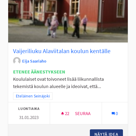
Vaijeriliuku Alaviitalan koulun kentälle
Eija Saariaho
ETENEE ÄÄNESTYKSEEN
Koululaiset ovat toivoneet lisää liikunnallista
tekemistä koulun alueelle ja ideoivat, että...
Rajaa tulokset teeman mukaan: Eteläinen Seinäjoki
Eteläinen Seinäjoki
LUONTIAIKA
22
22 SEURAAJAA
SEURAA
0
31.01.2023
VAIJERILIUKU ALAVIITALAN K
NÄYTÄ IDEA
VAIJERI