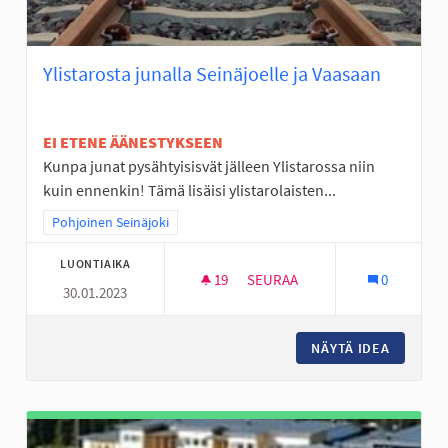
Ylistarosta junalla Seinäjoelle ja Vaasaan
EI ETENE ÄÄNESTYKSEEN
Kunpa junat pysähtyisisvät jälleen Ylistarossa niin
kuin ennenkin! Tämä lisäisi ylistarolaisten...
Rajaa tulokset teeman mukaan: Pohjoinen Seinäjoki
Pohjoinen Seinäjoki
LUONTIAIKA
19
19 SEURAAJAA
SEURAA
0
30.01.2023
YLISTAROSTA JUNALLA SEINÄJ
NÄYTÄ IDEA
YLISTAR