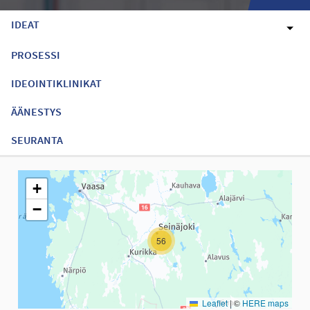
IDEAT
PROSESSI
IDEOINTIKLINIKAT
ÄÄNESTYS
SEURANTA
Seuraavassa elementissä on kartta, joka esittää tämän sivun tiet
+
−
56
Leaflet
|
©
HERE maps