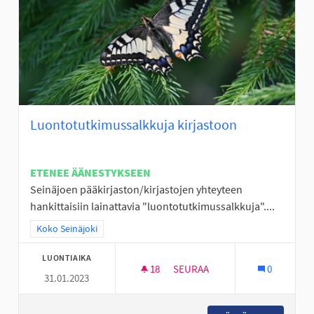
Luontotutkimussalkkuja kirjastoon
ETENEE ÄÄNESTYKSEEN
Seinäjoen pääkirjaston/kirjastojen yhteyteen
hankittaisiin lainattavia "luontotutkimussalkkuja"....
Rajaa tulokset teeman mukaan: Koko Seinäjoki
Koko Seinäjoki
LUONTIAIKA
18
18 SEURAAJAA
SEURAA
0
31.01.2023
LUONTOTUTKIMUSSALKKUJA 