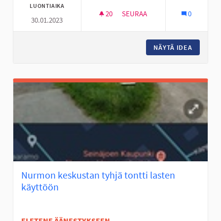
LUONTIAIKA
20
20 SEURAAJAA
SEURAA
0
30.01.2023
FRISBEEGOLFRATA NYRHILÄN 
NÄYTÄ IDEA
FRISBEE
Nurmon keskustan tyhjä tontti lasten
käyttöön
EI ETENE ÄÄNESTYKSEEN