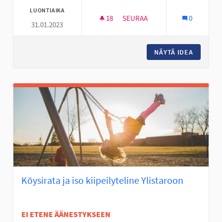
LUONTIAIKA
18
18 SEURAAJAA
SEURAA
0
31.01.2023
DEFIBRILLAATTOREITA ASUNTO
NÄYTÄ IDEA
DEFIBRI
Köysirata ja iso kiipeilyteline Ylistaroon
EI ETENE ÄÄNESTYKSEEN