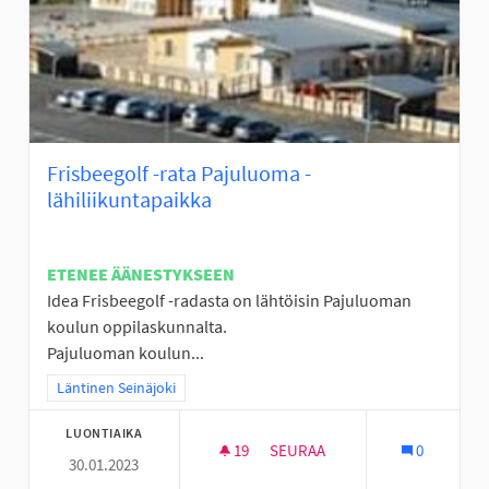
Frisbeegolf -rata Pajuluoma -
lähiliikuntapaikka
ETENEE ÄÄNESTYKSEEN
Idea Frisbeegolf -radasta on lähtöisin Pajuluoman
koulun oppilaskunnalta.
Pajuluoman koulun...
Rajaa tulokset teeman mukaan: Läntinen Seinäjoki
Läntinen Seinäjoki
LUONTIAIKA
19
19 SEURAAJAA
SEURAA
0
30.01.2023
FRISBEEGOLF -RATA PAJULUOM