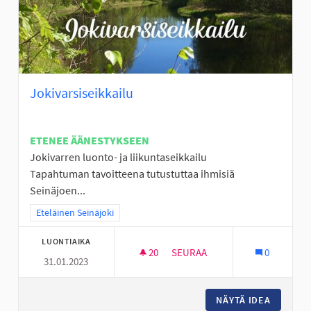
Jokivarsiseikkailu
ETENEE ÄÄNESTYKSEEN
Jokivarren luonto- ja liikuntaseikkailu
Tapahtuman tavoitteena tutustuttaa ihmisiä
Seinäjoen...
Rajaa tulokset teeman mukaan: Eteläinen Seinäjoki
Eteläinen Seinäjoki
LUONTIAIKA
20
20 SEURAAJAA
SEURAA
0
31.01.2023
JOKIVARSISEIKKAILU
NÄYTÄ IDEA
JOKIVAR