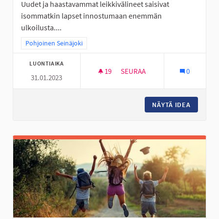
Uudet ja haastavammat leikkivälineet saisivat
isommatkin lapset innostumaan enemmän
ulkoilusta....
Rajaa tulokset teeman mukaan: Pohjoinen Seinäjoki
Pohjoinen Seinäjoki
LUONTIAIKA
19
19 SEURAAJAA
SEURAA
0
31.01.2023
KÖYSIRATA JA ISO KIIPEILYTEL
NÄYTÄ IDEA
KÖYSIRA