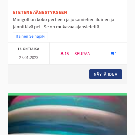
EI ETENE ÄÄNESTYKSEEN
Minigolf on koko perheen ja jokamiehen iloinen ja
jännittävä peli. Se on mukavaa ajanvietettä, ...
Rajaa tulokset teeman mukaan: Itäinen Seinäjoki
Itäinen Seinäjoki
LUONTIAIKA
18
18 SEURAAJAA
SEURAA
1
27.01.2023
MINIGOLFRATA NURMON KESK
NÄYTÄ IDEA
MINIGO