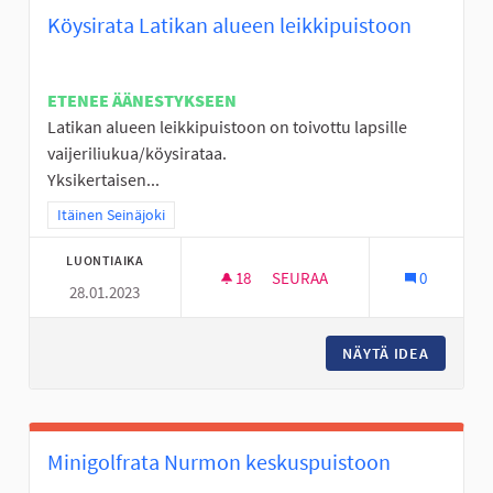
Köysirata Latikan alueen leikkipuistoon
ETENEE ÄÄNESTYKSEEN
Latikan alueen leikkipuistoon on toivottu lapsille
vaijeriliukua/köysirataa.
Yksikertaisen...
Rajaa tulokset teeman mukaan: Itäinen Seinäjoki
Itäinen Seinäjoki
LUONTIAIKA
18
18 SEURAAJAA
SEURAA
0
28.01.2023
KÖYSIRATA LATIKAN ALUEEN L
NÄYTÄ IDEA
KÖYSIRA
Minigolfrata Nurmon keskuspuistoon