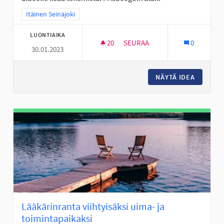
Rajaa tulokset teeman mukaan: Itäinen Seinäjoki
Itäinen Seinäjoki
LUONTIAIKA
20
20 SEURAAJAA
SEURAA
0
30.01.2023
FRISBEEGOLFRATA VALKIAVUO
NÄYTÄ IDEA
FRISBEE
Lääkärinranta viihtyisäksi uima- ja
toimintapaikaksi