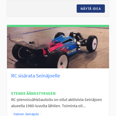
NÄYTÄ IDEA
FRISBEE
RC sisärata Seinäjoelle
ETENEE ÄÄNESTYKSEEN
RC-pienoissähköautoilu on ollut aktiivista Seinäjoen
alueella 1980-luvulta lähtien. Toiminta oli...
Rajaa tulokset teeman mukaan: Itäinen Seinäjoki
Itäinen Seinäjoki