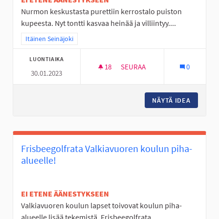
Nurmon keskustasta purettiin kerrostalo puiston
kupeesta. Nyt tontti kasvaa heinää ja villiintyy....
Rajaa tulokset teeman mukaan: Itäinen Seinäjoki
Itäinen Seinäjoki
LUONTIAIKA
18
18 SEURAAJAA
SEURAA
0
30.01.2023
NURMON KESKUSTAN TYHJÄ T
NÄYTÄ IDEA
NURMON 
Frisbeegolfrata Valkiavuoren koulun piha-
alueelle!
EI ETENE ÄÄNESTYKSEEN
Valkiavuoren koulun lapset toivovat koulun piha-
alueelle lisää tekemistä. Frisbeegolfrata...