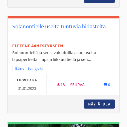
Solanontielle useita tuntuvia hidasteita
EI ETENE ÄÄNESTYKSEEN
Solanontiellä ja sen sivukaduilla asuu useita
lapsiperheitä. Lapsia liikkuu tiellä ja sen...
Rajaa tulokset teeman mukaan: Itäinen Seinäjoki
Itäinen Seinäjoki
LUONTIAIKA
18
18 SEURAAJAA
SEURAA
0
31.01.2023
SOLANONTIELLE USEITA TUNTU
NÄYTÄ IDEA
SOLANON