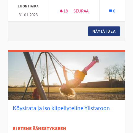
LUONTIAIKA
18
18 SEURAAJAA
SEURAA
0
31.01.2023
DEFIBRILLAATTOREITA ASUNTO
NÄYTÄ IDEA
DEFIBRI
Köysirata ja iso kiipeilyteline Ylistaroon
EI ETENE ÄÄNESTYKSEEN