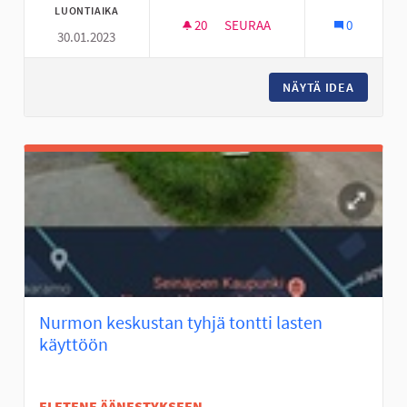
LUONTIAIKA
20
20 SEURAAJAA
SEURAA
0
30.01.2023
FRISBEEGOLFRATA NYRHILÄN 
NÄYTÄ IDEA
FRISBEE
Nurmon keskustan tyhjä tontti lasten
käyttöön
EI ETENE ÄÄNESTYKSEEN