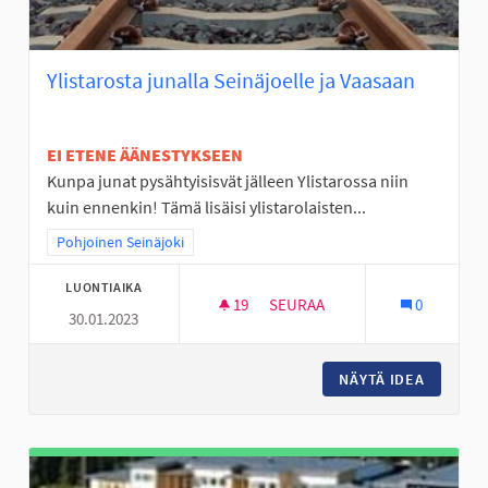
Ylistarosta junalla Seinäjoelle ja Vaasaan
EI ETENE ÄÄNESTYKSEEN
Kunpa junat pysähtyisisvät jälleen Ylistarossa niin
kuin ennenkin! Tämä lisäisi ylistarolaisten...
Rajaa tulokset teeman mukaan: Pohjoinen Seinäjoki
Pohjoinen Seinäjoki
LUONTIAIKA
19
19 SEURAAJAA
SEURAA
0
30.01.2023
YLISTAROSTA JUNALLA SEINÄJ
NÄYTÄ IDEA
YLISTAR