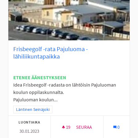
Frisbeegolf -rata Pajuluoma -
lähiliikuntapaikka
ETENEE ÄÄNESTYKSEEN
Idea Frisbeegolf -radasta on lähtöisin Pajuluoman
koulun oppilaskunnalta.
Pajuluoman koulun...
Rajaa tulokset teeman mukaan: Läntinen Seinäjoki
Läntinen Seinäjoki
LUONTIAIKA
19
19 SEURAAJAA
SEURAA
0
30.01.2023
FRISBEEGOLF -RATA PAJULUOM