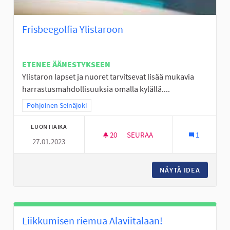
Frisbeegolfia Ylistaroon
ETENEE ÄÄNESTYKSEEN
Ylistaron lapset ja nuoret tarvitsevat lisää mukavia
harrastusmahdollisuuksia omalla kylällä....
Rajaa tulokset teeman mukaan: Pohjoinen Seinäjoki
Pohjoinen Seinäjoki
LUONTIAIKA
20
20 SEURAAJAA
SEURAA
1
27.01.2023
FRISBEEGOLFIA YLISTAROON
NÄYTÄ IDEA
FRISBEE
Liikkumisen riemua Alaviitalaan!