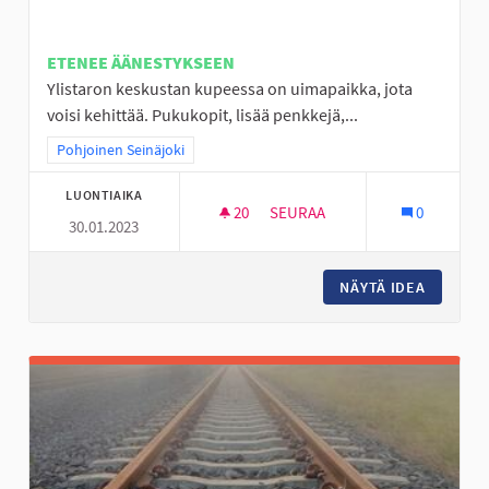
ETENEE ÄÄNESTYKSEEN
Ylistaron keskustan kupeessa on uimapaikka, jota
voisi kehittää. Pukukopit, lisää penkkejä,...
Rajaa tulokset teeman mukaan: Pohjoinen Seinäjoki
Pohjoinen Seinäjoki
LUONTIAIKA
20
20 SEURAAJAA
SEURAA
0
30.01.2023
LÄÄKÄRINRANTA VIIHTYISÄKSI 
NÄYTÄ IDEA
LÄÄKÄRI