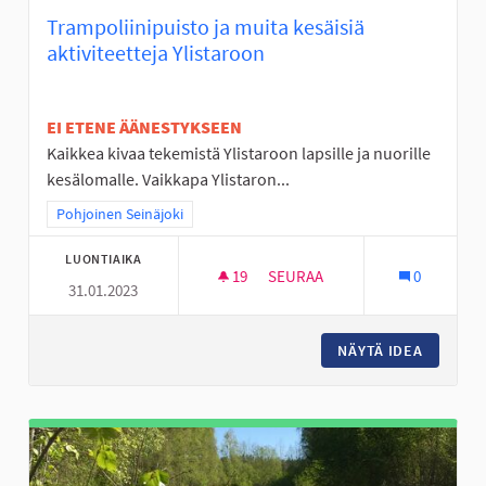
Trampoliinipuisto ja muita kesäisiä
aktiviteetteja Ylistaroon
EI ETENE ÄÄNESTYKSEEN
Kaikkea kivaa tekemistä Ylistaroon lapsille ja nuorille
kesälomalle. Vaikkapa Ylistaron...
Rajaa tulokset teeman mukaan: Pohjoinen Seinäjoki
Pohjoinen Seinäjoki
LUONTIAIKA
19
19 SEURAAJAA
SEURAA
0
31.01.2023
TRAMPOLIINIPUISTO JA MUITA 
NÄYTÄ IDEA
TRAMPOL