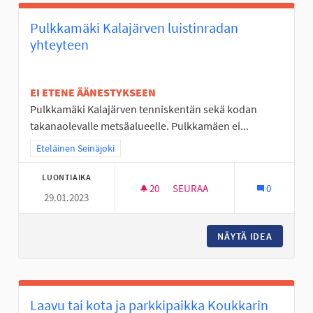
Pulkkamäki Kalajärven luistinradan
yhteyteen
EI ETENE ÄÄNESTYKSEEN
Pulkkamäki Kalajärven tenniskentän sekä kodan
takanaolevalle metsäalueelle. Pulkkamäen ei...
Rajaa tulokset teeman mukaan: Eteläinen Seinäjoki
Eteläinen Seinäjoki
LUONTIAIKA
20
20 SEURAAJAA
SEURAA
0
29.01.2023
PULKKAMÄKI KALAJÄRVEN LUI
NÄYTÄ IDEA
PULKKAM
Laavu tai kota ja parkkipaikka Koukkarin