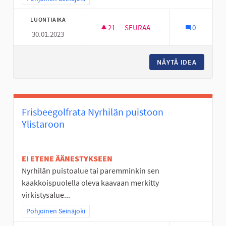
LUONTIAIKA
21
21 SEURAAJAA
SEURAA
0
30.01.2023
MOBO- ELI MOBIILISUUNNISTU
NÄYTÄ IDEA
MOBO- E
Frisbeegolfrata Nyrhilän puistoon
Ylistaroon
EI ETENE ÄÄNESTYKSEEN
Nyrhilän puistoalue tai paremminkin sen
kaakkoispuolella oleva kaavaan merkitty
virkistysalue...
Rajaa tulokset teeman mukaan: Pohjoinen Seinäjoki
Pohjoinen Seinäjoki