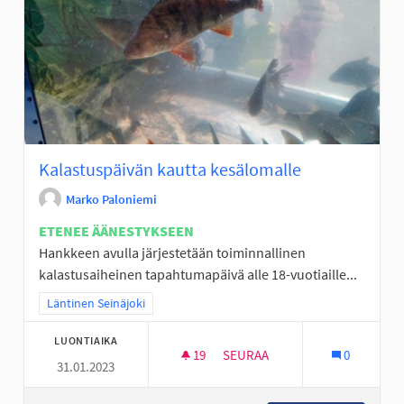
Kalastuspäivän kautta kesälomalle
Marko Paloniemi
ETENEE ÄÄNESTYKSEEN
Hankkeen avulla järjestetään toiminnallinen
kalastusaiheinen tapahtumapäivä alle 18-vuotiaille...
Rajaa tulokset teeman mukaan: Läntinen Seinäjoki
Läntinen Seinäjoki
LUONTIAIKA
19
19 SEURAAJAA
SEURAA
0
31.01.2023
KALASTUSPÄIVÄN KAUTTA KES