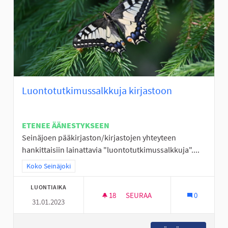
Luontotutkimussalkkuja kirjastoon
ETENEE ÄÄNESTYKSEEN
Seinäjoen pääkirjaston/kirjastojen yhteyteen
hankittaisiin lainattavia "luontotutkimussalkkuja"....
Rajaa tulokset teeman mukaan: Koko Seinäjoki
Koko Seinäjoki
LUONTIAIKA
18
18 SEURAAJAA
SEURAA
0
31.01.2023
LUONTOTUTKIMUSSALKKUJA 