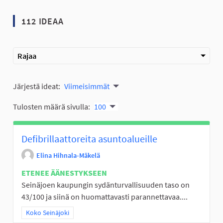
112 IDEAA
Rajaa
Järjestä ideat:
Viimeisimmät
Tulosten määrä sivulla:
100
Defibrillaattoreita asuntoalueille
Elina Hihnala-Mäkelä
ETENEE ÄÄNESTYKSEEN
Seinäjoen kaupungin sydänturvallisuuden taso on
43/100 ja siinä on huomattavasti parannettavaa....
Rajaa tulokset teeman mukaan: Koko Seinäjoki
Koko Seinäjoki