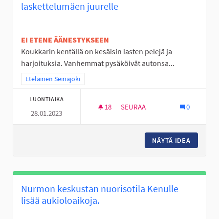
laskettelumäen juurelle
EI ETENE ÄÄNESTYKSEEN
Koukkarin kentällä on kesäisin lasten pelejä ja
harjoituksia. Vanhemmat pysäköivät autonsa...
Rajaa tulokset teeman mukaan: Eteläinen Seinäjoki
Eteläinen Seinäjoki
LUONTIAIKA
18
18 SEURAAJAA
SEURAA
0
28.01.2023
LAAVU TAI KOTA JA PARKKIPA
NÄYTÄ IDEA
LAAVU T
Nurmon keskustan nuorisotila Kenulle
lisää aukioloaikoja.