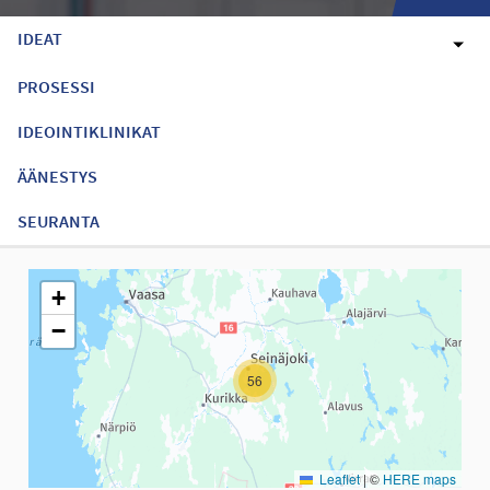
IDEAT
PROSESSI
IDEOINTIKLINIKAT
ÄÄNESTYS
SEURANTA
Seuraavassa elementissä on kartta, joka esittää tämän sivun tiet
+
−
56
Leaflet
|
©
HERE maps