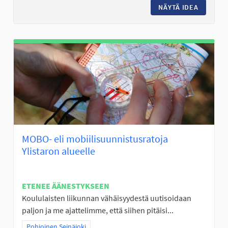
NÄYTÄ IDEA
KALASTU
MOBO- eli mobiilisuunnistusratoja
Ylistaron alueelle
ETENEE ÄÄNESTYKSEEN
Koululaisten liikunnan vähäisyydestä uutisoidaan
paljon ja me ajattelimme, että siihen pitäisi...
Rajaa tulokset teeman mukaan: Pohjoinen Seinäjoki
Pohjoinen Seinäjoki