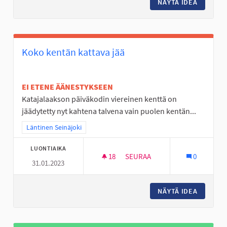
NÄYTÄ IDEA
LUONTO
Koko kentän kattava jää
EI ETENE ÄÄNESTYKSEEN
Katajalaakson päiväkodin viereinen kenttä on
jäädytetty nyt kahtena talvena vain puolen kentän...
Rajaa tulokset teeman mukaan: Läntinen Seinäjoki
Läntinen Seinäjoki
LUONTIAIKA
18
18 SEURAAJAA
SEURAA
0
31.01.2023
KOKO KENTÄN KATTAVA JÄÄ
NÄYTÄ IDEA
KOKO KE