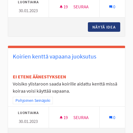
LUONTIAIKA
19
19 SEURAAJAA
SEURAA
0
30.01.2023
AVANTO PAIKKA JOSSA LÄMMI
NÄYTÄ IDEA
AVANTO 
Koirien kenttä vapaana juoksutus
EI ETENE ÄÄNESTYKSEEN
Voisiko ylistaroon saada koirille aidattu kenttä missä
koiraa voisi käyttää vapaana.
Rajaa tulokset teeman mukaan: Pohjoinen Seinäjoki
Pohjoinen Seinäjoki
LUONTIAIKA
19
19 SEURAAJAA
SEURAA
0
30.01.2023
KOIRIEN KENTTÄ VAPAANA JU