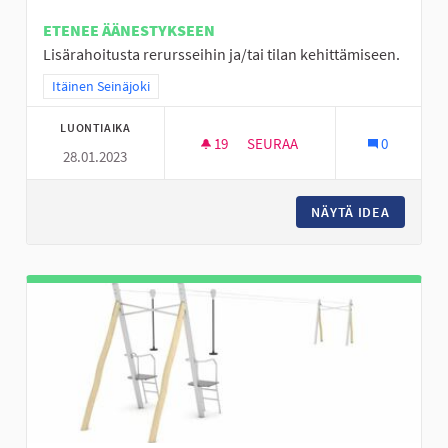
ETENEE ÄÄNESTYKSEEN
Lisärahoitusta rerursseihin ja/tai tilan kehittämiseen.
Rajaa tulokset teeman mukaan: Itäinen Seinäjoki
Itäinen Seinäjoki
LUONTIAIKA
19
19 SEURAAJAA
SEURAA
0
28.01.2023
NURMON KESKUSTAN NUORISOT
NÄYTÄ IDEA
NURMON 