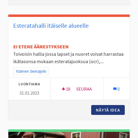
Esteratahalli itäiselle alueelle
EI ETENE ÄÄNESTYKSEEN
Toivoisin hallia jossa lapset ja nuoret voivat harrastaa
ikätasonsa mukaan esteratajuoksua (ocr),...
Rajaa tulokset teeman mukaan: Itäinen Seinäjoki
Itäinen Seinäjoki
LUONTIAIKA
18
18 SEURAAJAA
SEURAA
0
31.01.2023
ESTERATAHALLI ITÄISELLE ALU
NÄYTÄ IDEA
ESTERAT