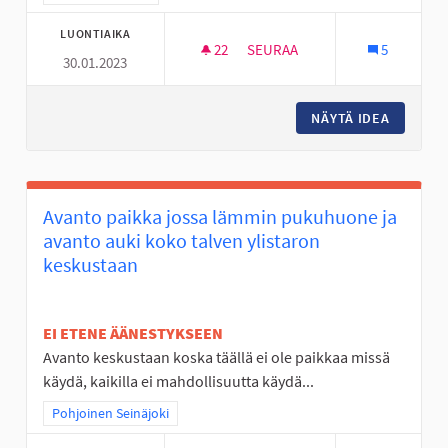
LUONTIAIKA
22
22 SEURAAJAA
SEURAA
5
30.01.2023
RC SISÄRATA SEINÄJOELLE
NÄYTÄ IDEA
RC SISÄ
Avanto paikka jossa lämmin pukuhuone ja
avanto auki koko talven ylistaron
keskustaan
EI ETENE ÄÄNESTYKSEEN
Avanto keskustaan koska täällä ei ole paikkaa missä
käydä, kaikilla ei mahdollisuutta käydä...
Rajaa tulokset teeman mukaan: Pohjoinen Seinäjoki
Pohjoinen Seinäjoki