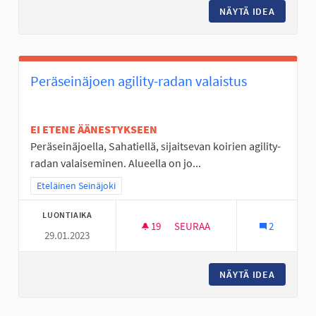
NÄYTÄ IDEA
KOIRIEN
Peräseinäjoen agility-radan valaistus
EI ETENE ÄÄNESTYKSEEN
Peräseinäjoella, Sahatiellä, sijaitsevan koirien agility-
radan valaiseminen. Alueella on jo...
Rajaa tulokset teeman mukaan: Eteläinen Seinäjoki
Eteläinen Seinäjoki
LUONTIAIKA
19
19 SEURAAJAA
SEURAA
2
29.01.2023
PERÄSEINÄJOEN AGILITY-RADA
NÄYTÄ IDEA
PERÄSEI