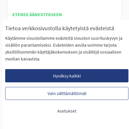
ETENEE ÄÄNESTYKSEEN
Alaviitalan koulun oppilaat innostuivat kovasti
Tietoa verkkosivustolla käytetyistä evästeistä
pohtimaan erilaisia lasten ja nuorten...
Rajaa tulokset teeman mukaan: Eteläinen Seinäjoki
Eteläinen Seinäjoki
Käytämme sivustollamme evästeitä sivuston suorituskyvyn ja
sisällön parantamiseksi. Evästeiden avulla voimme tarjota
LUONTIAIKA
yksilöllisemmän käyttäjäkokemuksen ja sisältöjä sosiaalisen
18
18 SEURAAJAA
SEURAA
0
27.01.2023
LIIKKUMISEN RIEMUA ALAVIITA
median kanavista.
NÄYTÄ IDEA
LIIKKUM
Hyväksy kaikki
Vain välttämättömät
Portaat Hallilanvuorelle
Asetukset
EI ETENE ÄÄNESTYKSEEN
Elämys(kuntoilu)portaat Halliskan kuntoiluradalle.