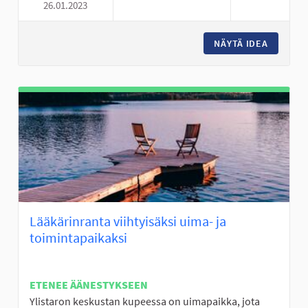
26.01.2023
KESKI-NURMON KNUUTTILAN 
NÄYTÄ IDEA
KESKI-N
Lääkärinranta viihtyisäksi uima- ja
toimintapaikaksi
ETENEE ÄÄNESTYKSEEN
Ylistaron keskustan kupeessa on uimapaikka, jota