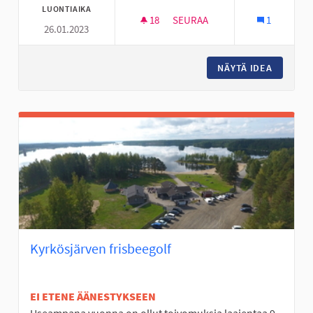
LUONTIAIKA
18
18 SEURAAJAA
SEURAA
1
26.01.2023
LAINATTAVIA URHEILULAJIEN 
NÄYTÄ IDEA
LAINATT
Kyrkösjärven frisbeegolf
EI ETENE ÄÄNESTYKSEEN