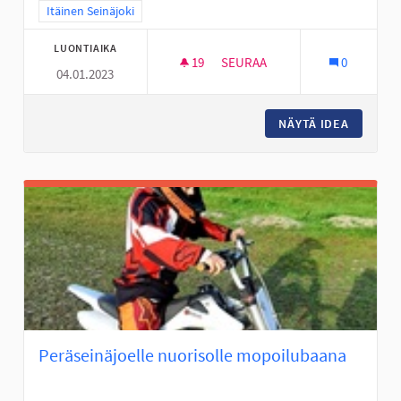
Rajaa tulokset teeman mukaan: Itäinen Seinäjoki
Itäinen Seinäjoki
LUONTIAIKA
19
19 SEURAAJAA
SEURAA
0
04.01.2023
VALKIAVUOREN KOULUALUEEN 
NÄYTÄ IDEA
VALKIAV
Peräseinäjoelle nuorisolle mopoilubaana