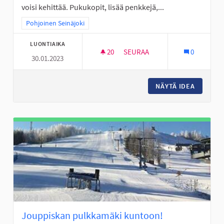
voisi kehittää. Pukukopit, lisää penkkejä,...
Rajaa tulokset teeman mukaan: Pohjoinen Seinäjoki
Pohjoinen Seinäjoki
LUONTIAIKA
20
20 SEURAAJAA
SEURAA
0
30.01.2023
LÄÄKÄRINRANTA VIIHTYISÄKSI 
NÄYTÄ IDEA
LÄÄKÄRI
Jouppiskan pulkkamäki kuntoon!