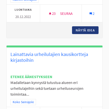
LUONTIAIKA
23
23 SEURAAJAA
SEURAA
2
20.12.2022
LÄHILIIKUNTAPAIKKOJEN KEH
NÄYTÄ IDEA
LÄHILII
Lainattavia urheilulajien kausikortteja
kirjastoihin
ETENEE ÄÄNESTYKSEEN
Madalletaan kynnystä tutustua alueen eri
urheilulajeihin sekä tuetaan urheiluseurojen
toimintaa...
Rajaa tulokset teeman mukaan: Koko Seinäjoki
Koko Seinäjoki