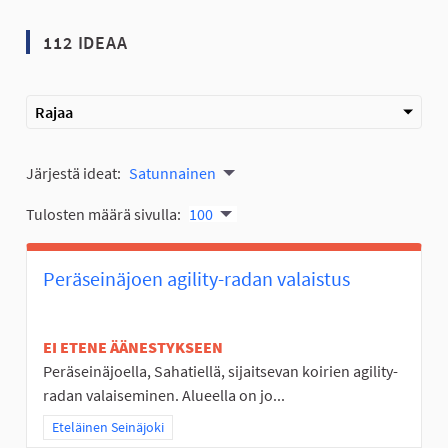
112 IDEAA
Rajaa
Järjestä ideat:
Satunnainen
Tulosten määrä sivulla:
100
Peräseinäjoen agility-radan valaistus
EI ETENE ÄÄNESTYKSEEN
Peräseinäjoella, Sahatiellä, sijaitsevan koirien agility-
radan valaiseminen. Alueella on jo...
Rajaa tulokset teeman mukaan: Eteläinen Seinäjoki
Eteläinen Seinäjoki