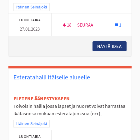
Rajaa tulokset teeman mukaan: Itäinen Seinäjoki
Itäinen Seinäjoki
LUONTIAIKA
18
18 SEURAAJAA
SEURAA
1
27.01.2023
MINIGOLFRATA NURMON KESK
NÄYTÄ IDEA
MINIGO
Esteratahalli itäiselle alueelle
EI ETENE ÄÄNESTYKSEEN
Toivoisin hallia jossa lapset ja nuoret voivat harrastaa
ikätasonsa mukaan esteratajuoksua (ocr),...
Rajaa tulokset teeman mukaan: Itäinen Seinäjoki
Itäinen Seinäjoki
LUONTIAIKA