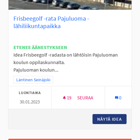
Frisbeegolf -rata Pajuluoma -
lähiliikuntapaikka
ETENEE ÄÄNESTYKSEEN
Idea Frisbeegolf -radasta on lähtöisin Pajuluoman
koulun oppilaskunnalta.
Pajuluoman koulun...
Rajaa tulokset teeman mukaan: Läntinen Seinäjoki
Läntinen Seinäjoki
LUONTIAIKA
19
19 SEURAAJAA
SEURAA
0
30.01.2023
FRISBEEGOLF -RATA PAJULUOM
NÄYTÄ IDEA
FRISBEE