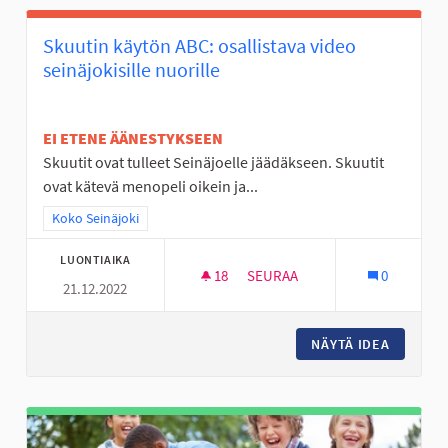
Skuutin käytön ABC: osallistava video
seinäjokisille nuorille
EI ETENE ÄÄNESTYKSEEN
Skuutit ovat tulleet Seinäjoelle jäädäkseen. Skuutit
ovat kätevä menopeli oikein ja...
Rajaa tulokset teeman mukaan: Koko Seinäjoki
Koko Seinäjoki
LUONTIAIKA
18
18 SEURAAJAA
SEURAA
0
21.12.2022
SKUUTIN KÄYTÖN ABC: OSALLIS
NÄYTÄ IDEA
SKUUTIN