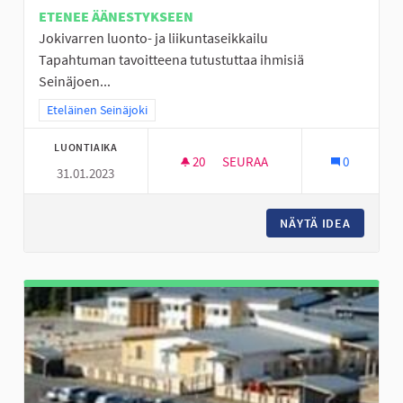
ETENEE ÄÄNESTYKSEEN
Jokivarren luonto- ja liikuntaseikkailu
Tapahtuman tavoitteena tutustuttaa ihmisiä
Seinäjoen...
Rajaa tulokset teeman mukaan: Eteläinen Seinäjoki
Eteläinen Seinäjoki
LUONTIAIKA
20
20 SEURAAJAA
SEURAA
0
31.01.2023
JOKIVARSISEIKKAILU
NÄYTÄ IDEA
JOKIVAR