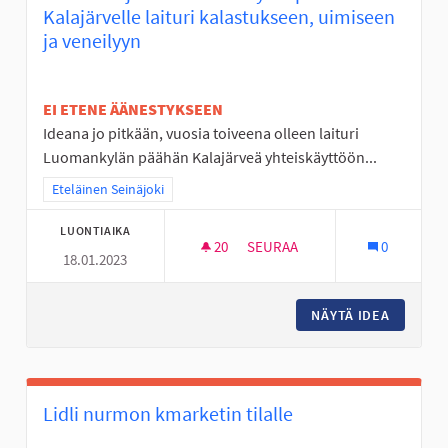
Kalajärvelle laituri kalastukseen, uimiseen
ja veneilyyn
EI ETENE ÄÄNESTYKSEEN
Ideana jo pitkään, vuosia toiveena olleen laituri
Luomankylän päähän Kalajärveä yhteiskäyttöön...
Rajaa tulokset teeman mukaan: Eteläinen Seinäjoki
Eteläinen Seinäjoki
LUONTIAIKA
20
20 SEURAAJAA
SEURAA
0
18.01.2023
PERÄSEINÄJOELLE LUOMANKYLÄ
NÄYTÄ IDEA
PERÄSEI
Lidli nurmon kmarketin tilalle