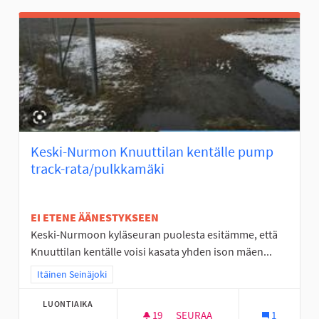
Keski-Nurmon Knuuttilan kentälle pump
track-rata/pulkkamäki
EI ETENE ÄÄNESTYKSEEN
Keski-Nurmoon kyläseuran puolesta esitämme, että
Knuuttilan kentälle voisi kasata yhden ison mäen...
Rajaa tulokset teeman mukaan: Itäinen Seinäjoki
Itäinen Seinäjoki
LUONTIAIKA
19
19 SEURAAJAA
SEURAA
1