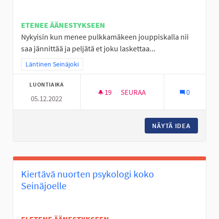
ETENEE ÄÄNESTYKSEEN
Nykyisin kun menee pulkkamäkeen jouppiskalla nii
saa jännittää ja peljätä et joku laskettaa...
Rajaa tulokset teeman mukaan: Läntinen Seinäjoki
Läntinen Seinäjoki
LUONTIAIKA
19
19 SEURAAJAA
SEURAA
0
05.12.2022
JOUPPISKAN PULKKAMÄKI KU
NÄYTÄ IDEA
JOUPPIS
Kiertävä nuorten psykologi koko
Seinäjoelle