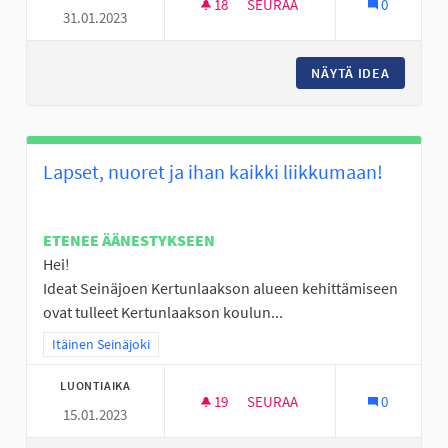
18
18 SEURAAJAA
SEURAA
0
31.01.2023
ESTERATAHALLI ITÄISELLE ALU
NÄYTÄ IDEA
ESTERAT
Lapset, nuoret ja ihan kaikki liikkumaan!
ETENEE ÄÄNESTYKSEEN
Hei!
Ideat Seinäjoen Kertunlaakson alueen kehittämiseen
ovat tulleet Kertunlaakson koulun...
Rajaa tulokset teeman mukaan: Itäinen Seinäjoki
Itäinen Seinäjoki
LUONTIAIKA
19
19 SEURAAJAA
SEURAA
0
15.01.2023
LAPSET, NUORET JA IHAN KAIK