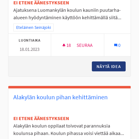
EI ETENE ÄÄNESTYKSEEN
Ajatuksena Luomankylän koulun kauniin puutarha-
alueen hyödyntäminen käyttöön kehittämällä siitä...
Rajaa tulokset teeman mukaan: Eteläinen Seinäjoki
Eteläinen Seinäjoki
LUONTIAIKA
18
18 SEURAAJAA
SEURAA
0
18.01.2023
LUOMANKYLÄN KOULUN PUUTAR
NÄYTÄ IDEA
LUOMANK
Alakylän koulun pihan kehittäminen
EI ETENE ÄÄNESTYKSEEN
Alakylän koulun oppilaat toivovat parannuksia
koulunsa pihaan. Koulun pihassa voisi viettää aikaa...