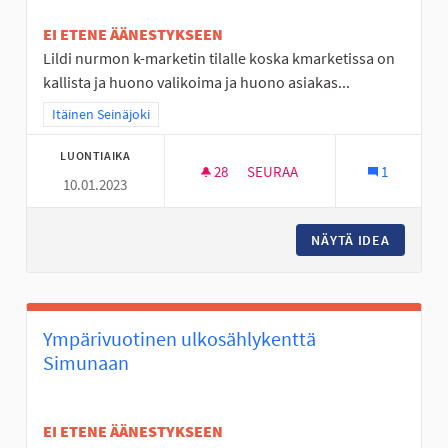
EI ETENE ÄÄNESTYKSEEN
Lildi nurmon k-marketin tilalle koska kmarketissa on
kallista ja huono valikoima ja huono asiakas...
Rajaa tulokset teeman mukaan: Itäinen Seinäjoki
Itäinen Seinäjoki
LUONTIAIKA
28
28 SEURAAJAA
SEURAA
1
10.01.2023
LIDLI NURMON KMARKETIN TIL
NÄYTÄ IDEA
LIDLI N
Ympärivuotinen ulkosählykenttä
Simunaan
EI ETENE ÄÄNESTYKSEEN