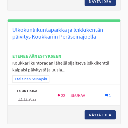
NÄYTÄ IDEA
PERÄSEI
Ulkokunliikuntapaikka ja leikkikentän
päivitys Koukkariin Peräseinäjoella
ETENEE ÄÄNESTYKSEEN
Koukkari kuntoradan lähellä sijaitseva leikkikenttä
kaipaisi päivitystä ja uusia...
Rajaa tulokset teeman mukaan: Eteläinen Seinäjoki
Eteläinen Seinäjoki
LUONTIAIKA
22
22 SEURAAJAA
SEURAA
1
12.12.2022
ULKOKUNLIIKUNTAPAIKKA JA L
NÄYTÄ IDEA
ULKOKUN