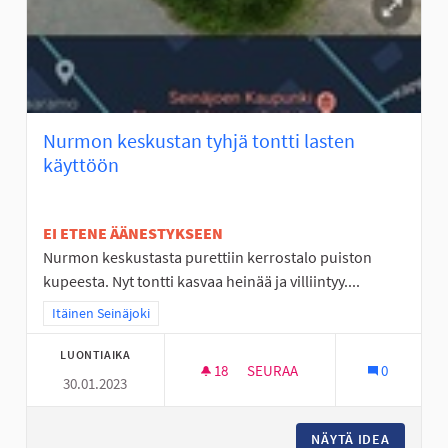
Nurmon keskustan tyhjä tontti lasten
käyttöön
EI ETENE ÄÄNESTYKSEEN
Nurmon keskustasta purettiin kerrostalo puiston
kupeesta. Nyt tontti kasvaa heinää ja villiintyy....
Rajaa tulokset teeman mukaan: Itäinen Seinäjoki
Itäinen Seinäjoki
LUONTIAIKA
18
18 SEURAAJAA
SEURAA
0
30.01.2023
NURMON KESKUSTAN TYHJÄ T
NÄYTÄ IDEA
NURMON 