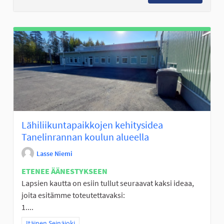
Lähiliikuntapaikkojen kehitysidea
Tanelinrannan koulun alueella
Lasse Niemi
ETENEE ÄÄNESTYKSEEN
Lapsien kautta on esiin tullut seuraavat kaksi ideaa,
joita esitämme toteutettavaksi:
1....
Rajaa tulokset teeman mukaan: Itäinen Seinäjoki
Itäinen Seinäjoki