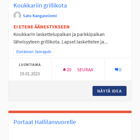
Koukkariin grillikota
Satu Kangasniemi
EI ETENE ÄÄNESTYKSEEN
Koukkarin laskettelupaikan ja parkkipaikan
läheisyyteen grillikota. Lapset laskettelee ja...
Rajaa tulokset teeman mukaan: Eteläinen Seinäjoki
Eteläinen Seinäjoki
LUONTIAIKA
20
20 SEURAAJAA
SEURAA
0
19.01.2023
KOUKKARIIN GRILLIKOTA
NÄYTÄ IDEA
KOUKKAR
Portaat Hallilanvuorelle