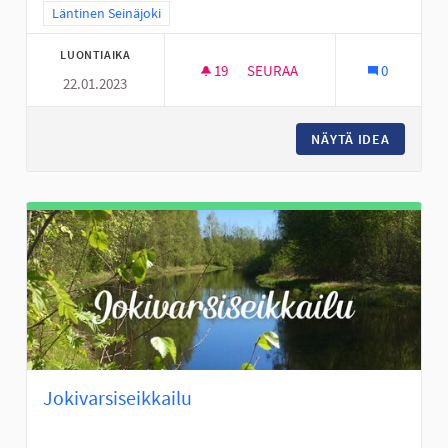
Rajaa tulokset teeman mukaan: Läntinen Seinäjoki
Läntinen Seinäjoki
LUONTIAIKA
19
19 SEURAAJAA
SEURAA
0
22.01.2023
ALAKYLÄN KOULUN PIHAN KEH
NÄYTÄ IDEA
ALAKYLÄ
Jokivarsiseikkailu