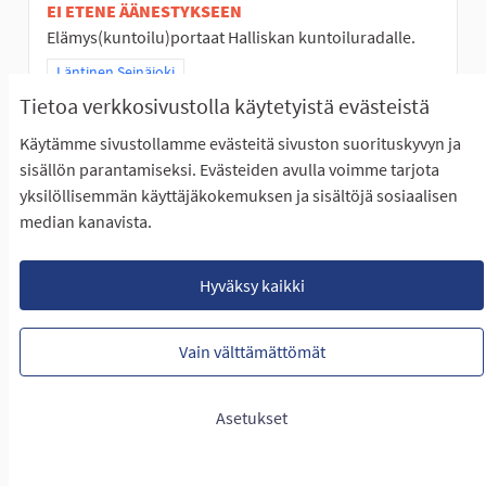
EI ETENE ÄÄNESTYKSEEN
Elämys(kuntoilu)portaat Halliskan kuntoiluradalle.
Rajaa tulokset teeman mukaan: Läntinen Seinäjoki
Läntinen Seinäjoki
Tietoa verkkosivustolla käytetyistä evästeistä
LUONTIAIKA
18
18 SEURAAJAA
SEURAA
0
Käytämme sivustollamme evästeitä sivuston suorituskyvyn ja
27.01.2023
PORTAAT HALLILANVUORELLE
sisällön parantamiseksi. Evästeiden avulla voimme tarjota
yksilöllisemmän käyttäjäkokemuksen ja sisältöjä sosiaalisen
NÄYTÄ IDEA
PORTAAT
median kanavista.
Hyväksy kaikki
Ohjattua höntsäpalloa
Vain välttämättömät
ETENEE ÄÄNESTYKSEEN
Lapsille ja nuorille lisää ohjattua ei- kilpailullista
Asetukset
harrastustoimintaa lähikouluille....
Rajaa tulokset teeman mukaan: Koko Seinäjoki
Koko Seinäjoki