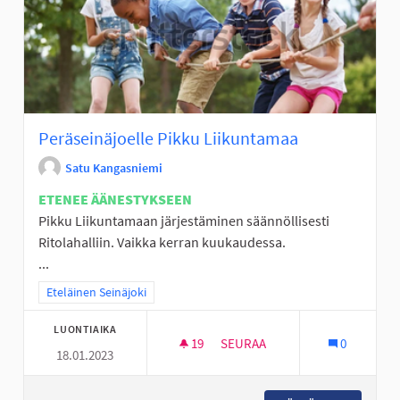
Peräseinäjoelle Pikku Liikuntamaa
Satu Kangasniemi
ETENEE ÄÄNESTYKSEEN
Pikku Liikuntamaan järjestäminen säännöllisesti
Ritolahalliin. Vaikka kerran kuukaudessa.
...
Rajaa tulokset teeman mukaan: Eteläinen Seinäjoki
Eteläinen Seinäjoki
LUONTIAIKA
19
19 SEURAAJAA
SEURAA
0
18.01.2023
PERÄSEINÄJOELLE PIKKU LIIK