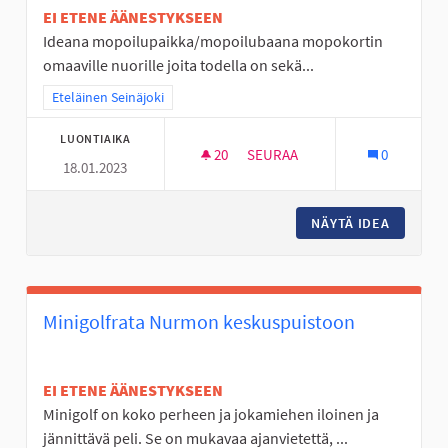
EI ETENE ÄÄNESTYKSEEN
Ideana mopoilupaikka/mopoilubaana mopokortin
omaaville nuorille joita todella on sekä...
Rajaa tulokset teeman mukaan: Eteläinen Seinäjoki
Eteläinen Seinäjoki
LUONTIAIKA
20
20 SEURAAJAA
SEURAA
0
18.01.2023
PERÄSEINÄJOELLE NUORISOL
NÄYTÄ IDEA
PERÄSEI
Minigolfrata Nurmon keskuspuistoon
EI ETENE ÄÄNESTYKSEEN
Minigolf on koko perheen ja jokamiehen iloinen ja
jännittävä peli. Se on mukavaa ajanvietettä, ...