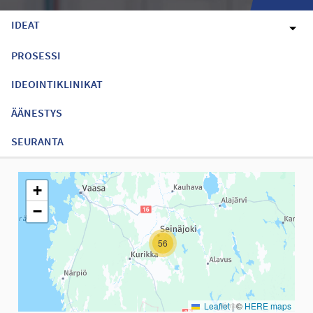
IDEAT
PROSESSI
IDEOINTIKLINIKAT
ÄÄNESTYS
SEURANTA
Seuraavassa elementissä on kartta, joka esittää tämän sivun tiet
+
−
56
Leaflet
|
©
HERE maps