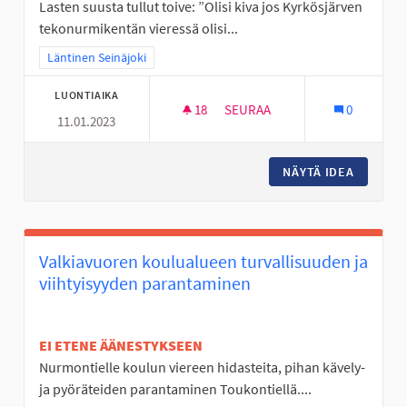
Lasten suusta tullut toive: ”Olisi kiva jos Kyrkösjärven
tekonurmikentän vieressä olisi...
Rajaa tulokset teeman mukaan: Läntinen Seinäjoki
Läntinen Seinäjoki
LUONTIAIKA
18
18 SEURAAJAA
SEURAA
0
11.01.2023
YMPÄRIVUOTINEN ULKOSÄHLY
NÄYTÄ IDEA
YMPÄRI
Valkiavuoren koulualueen turvallisuuden ja
viihtyisyyden parantaminen
EI ETENE ÄÄNESTYKSEEN
Nurmontielle koulun viereen hidasteita, pihan kävely-
ja pyöräteiden parantaminen Toukontiellä....