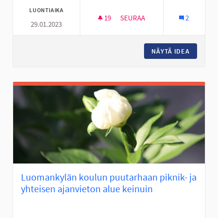
LUONTIAIKA
19
19 SEURAAJAA
SEURAA
2
29.01.2023
PERÄSEINÄJOEN AGILITY-RADA
NÄYTÄ IDEA
PERÄSEI
Luomankylän koulun puutarhaan piknik- ja
yhteisen ajanvieton alue keinuin