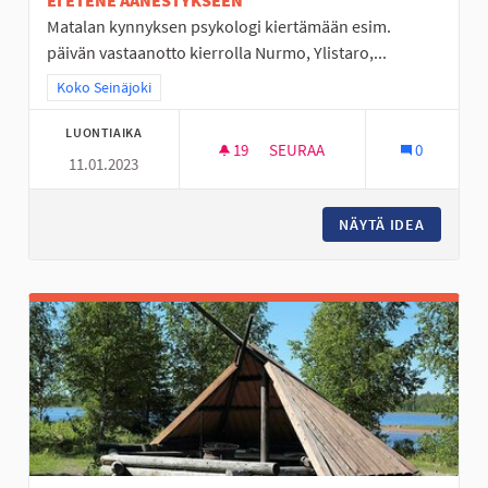
EI ETENE ÄÄNESTYKSEEN
Matalan kynnyksen psykologi kiertämään esim.
päivän vastaanotto kierrolla Nurmo, Ylistaro,...
Rajaa tulokset teeman mukaan: Koko Seinäjoki
Koko Seinäjoki
LUONTIAIKA
19
19 SEURAAJAA
SEURAA
0
11.01.2023
KIERTÄVÄ NUORTEN PSYKOLOG
NÄYTÄ IDEA
KIERTÄV