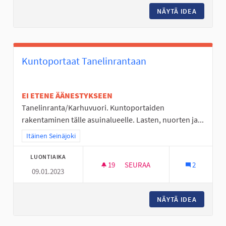
NÄYTÄ IDEA
LAPSET,
Kuntoportaat Tanelinrantaan
EI ETENE ÄÄNESTYKSEEN
Tanelinranta/Karhuvuori. Kuntoportaiden
rakentaminen tälle asuinalueelle. Lasten, nuorten ja...
Rajaa tulokset teeman mukaan: Itäinen Seinäjoki
Itäinen Seinäjoki
LUONTIAIKA
19
19 SEURAAJAA
SEURAA
2
09.01.2023
KUNTOPORTAAT TANELINRANT
NÄYTÄ IDEA
KUNTOP