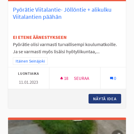
Pyörätie Viitalantie- Jöllöntie + alikulku
Viitalantien päähän
EI ETENE ÄÄNESTYKSEEN
Pyörätie olisi varmasti turvallisempi koulumatkoille.
Ja se varmasti myös lisäisi hyötyliikuntaa,...
Rajaa tulokset teeman mukaan: Itäinen Seinäjoki
Itäinen Seinäjoki
LUONTIAIKA
18
18 SEURAAJAA
SEURAA
0
11.01.2023
PYÖRÄTIE VIITALANTIE- JÖLLÖ
NÄYTÄ IDEA
PYÖRÄTI